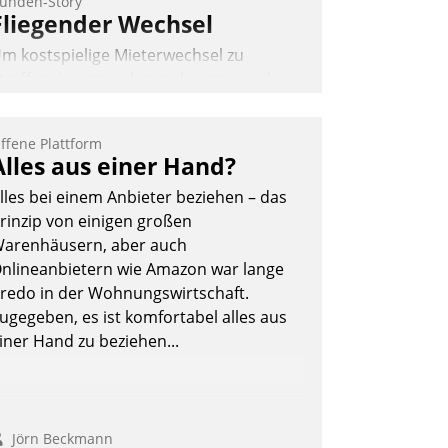
unden-Story
Fliegender Wechsel
m kostspielige Mieterwechsel zu
traffen, Leerstand vorzubeugen und
kteure wie Prozesse fließend zu
ernetzen, nutzt die Berliner Gewobag
ffene Plattform
eit Jahresbeginn eine Überblick, Einsicht
Alles aus einer Hand?
nd Eingriff bietende Lösung. Zur
lles bei einem Anbieter beziehen – das
ntwicklung setzte man auf
rinzip von einigen großen
loudtechnologie, bewährte und Startup-
arenhäusern, aber auch
artner sowie erstmals agile
nlineanbietern wie Amazon war lange
rojektmethoden.
redo in der Wohnungswirtschaft.
Nadja Hußmann
ugegeben, es ist komfortabel alles aus
iner Hand zu beziehen...
Jörn Beckmann