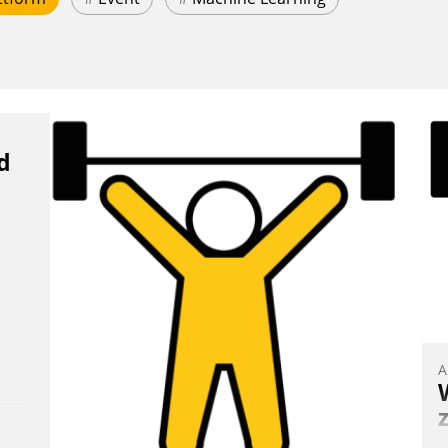
d
A
B