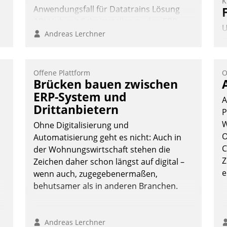
K
Anwendungsfall für Datatrains Lösung
API-Hub mit Schnittstellen zu den ERP-
U
Systemen der Unternehmen.
Andreas Lerchner
s
A
v
Offene Plattform
O
s
Brücken bauen zwischen
u
ERP-System und
A
E
Drittanbietern
P
C
W
P
Ohne Digitalisierung und
O
P
Automatisierung geht es nicht: Auch in
C
der Wohnungswirtschaft stehen die
Z
Zeichen daher schon längst auf digital –
e
wenn auch, zugegebenermaßen,
behutsamer als in anderen Branchen.
n
Andreas Lerchner