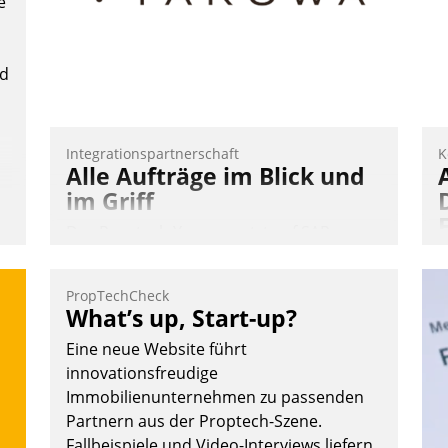
e
W
K
E
nd
Integrationspartnerschaft
K
Alle Aufträge im Blick und
im Griff
Das Proptech Yarowa setzt auf SAP-
Schnittstellenkompetenz: Datatrain
integriert Yarowas Portal zur Vergabe
PropTechCheck
und Verwaltung von Aufträgen der
A
What’s up, Start-up?
operativen Instandhaltung in die SAP-
I
Eine neue Website führt
Systemlandschaft deutscher
n
innovationsfreudige
Wohnungsunternehmen – und
A
Immobilienunternehmen zu passenden
beschleunigt damit den Weg vom
a
Partnern aus der Proptech-Szene.
Mieteranliegen zum Dienstleisterauftrag.
M
Fallbeispiele und Video-Interviews liefern