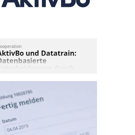
unsch über mehrere zuvor festgelegte
ommunikationswege bei den
mpfängern ein.
Nadja Hußmann
ooperation
AktivBo und Datatrain:
Datenbasierte
Entscheidungen durch
automatisierte
Mieterbefragungen
ktivBo und Datatrain kooperieren –
mmobilienunternehmen profitieren: Die
ahtlose Integration der Lösungen von
ktivBo und Datatrain ermöglicht
utomatisiert ausgelöste, zielgerichtete
ieterbefragungen – eine starke