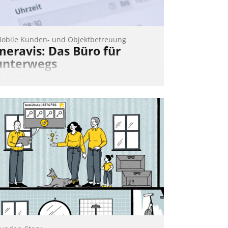
rundlage für intelligente, datengestützte
ntscheidungen.
obile Kunden- und Objektbetreuung
meravis: Das Büro für
unterwegs
ehr Flexibilität, weniger Zeitaufwand
nd eine einfache Bedienung - das
erspricht das aktuelle Cockpit für mobile
itarbeiter von Datatrain. Die meravis
ohnungsbau- und Immobilien GmbH
at sich dabei für den Betrieb der Lösung
ber die SAP Cloud Platform entschieden
 als erstes Unternehmen am
ohnungsmarkt.
Andreas Lerchner