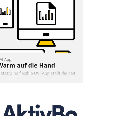
VI-App
Warm auf die Hand
atatrains flexible UVI-App stellt die seit
022 verpflichtende unterjährige
erbrauchsinformation schnell,
uverlässig und leicht bekömmlich bereit:
ie monatlichen Mitteilungen zum
eizungs- und Wasserverbrauch gehen
utomatisiert, vollständig und auf