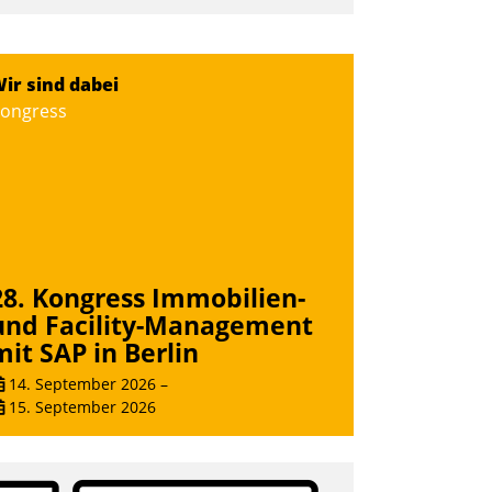
nwendertreffen am 27. April 2022
rhielten die Teilnehmerinnen und
eilnehmer kurzweilige Einblicke in
ir sind dabei
nnovative Cloud-Strategien und -
ongress
ösungen mit hohem Zukunftspotenzial.
Andreas Lerchner
28. Kongress Immobilien-
und Facility-Management
mit SAP in Berlin
14. September 2026
–
15. September 2026