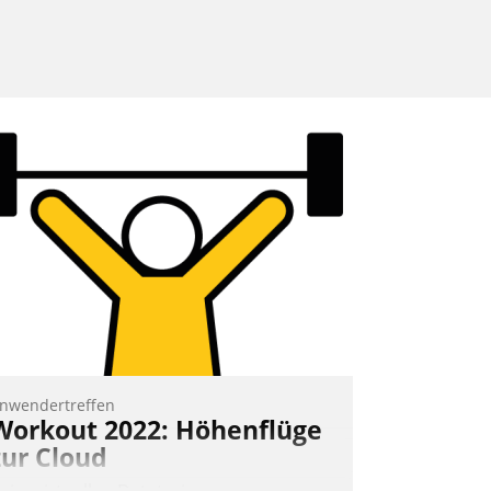
nwendertreffen
Workout 2022: Höhenflüge
zur Cloud
eim virtuellen Datatrain-