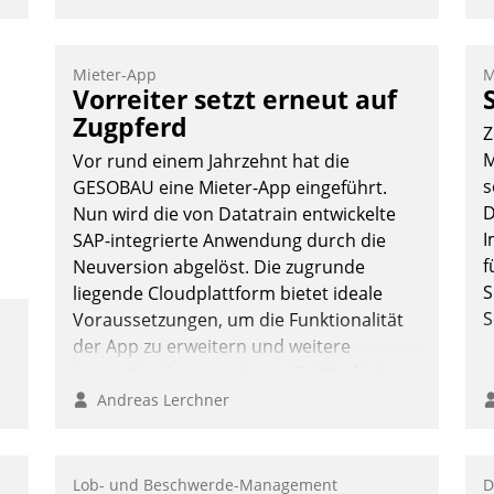
Mieter-App
M
Vorreiter setzt erneut auf
Zugpferd
Z
M
Vor rund einem Jahrzehnt hat die
s
GESOBAU eine Mieter-App eingeführt.
D
Nun wird die von Datatrain entwickelte
I
SAP-integrierte Anwendung durch die
f
Neuversion abgelöst. Die zugrunde
S
liegende Cloudplattform bietet ideale
S
Voraussetzungen, um die Funktionalität
der App zu erweitern und weitere
innovative Apps, auch von Drittanbietern,
in SAP zu integrieren.
Andreas Lerchner
Lob- und Beschwerde-Management
D