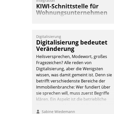
Integration
KIWI-Schnittstelle für
Wohnungsunternehmen
KIWI, der Anbieter für digitalen
Türzugang, kooperiert mit dem
Beratungs- und
Digitalisierung
Softwareentwicklungshaus Datatrain.
Digitalisierung bedeutet
Veränderung
Heilsversprechen, Modewort, großes
Fragezeichen? Alle reden von
Digitalisierung, aber die Wenigsten
wissen, was damit gemeint ist. Denn sie
Andreas Lerchner
betrifft verschiedenste Bereiche der
Immobilienbranche: Wer fundiert über
sie sprechen will, muss zuerst Begriffe
klären. Ein Aspekt ist die betriebliche
Optimierung: Moderne Softwarelösunge
ermöglichen große Einsparungen durch
Sabine Wiedemann