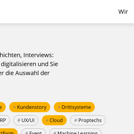
Wir
hichten, Interviews:
 digitalisieren und Sie
er die Auswahl der
e
×
Kundenstory
×
Drittsysteme
ERP
#
UX/UI
×
Cloud
#
Proptechs
ttform
#
Event
#
Machine Learning