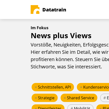
Datatrain
Im Fokus
News plus Views
Vorstöße, Neuigkeiten, Erfolgsgesc
Hier erfahren Sie im Detail, wie wir
profitieren können. Steuern Sie üb
Stichworte, was Sie interessiert.
×
Schnittstellen, API
×
Kundenservic
×
Strategie
×
Shared Service
#
×
Dienstleister
#
Mobilität
×
Pla