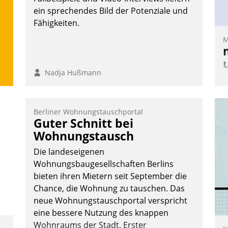
Nadja Hußmann
G
ein sprechendes Bild der Potenziale und
E
Fähigkeiten.
M
Nadja Hußmann
M
u
v
Berliner Wohnungstauschportal
M
Guter Schnitt bei
W
Wohnungstausch
h
Die landeseigenen
ü
Wohnungsbaugesellschaften Berlins
-
bieten ihren Mietern seit September die
W
Chance, die Wohnung zu tauschen. Das
neue Wohnungstauschportal verspricht
eine bessere Nutzung des knappen
Wohnraums der Stadt. Erster