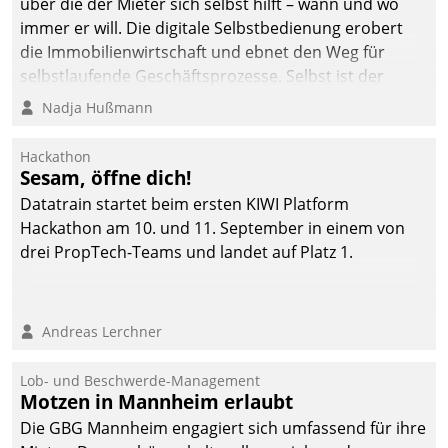
über die der Mieter sich selbst hilft – wann und wo
immer er will. Die digitale Selbstbedienung erobert
die Immobilienwirtschaft und ebnet den Weg für
selbstlaufende Geschäftsprozesse. Selbst ist der
Kunde und smart der Serviceanbieter.
Nadja Hußmann
Hackathon
Sesam, öffne dich!
Datatrain startet beim ersten KIWI Platform
Hackathon am 10. und 11. September in einem von
drei PropTech-Teams und landet auf Platz 1.
Andreas Lerchner
Lob- und Beschwerde-Management
Motzen in Mannheim erlaubt
Die GBG Mannheim engagiert sich umfassend für ihre