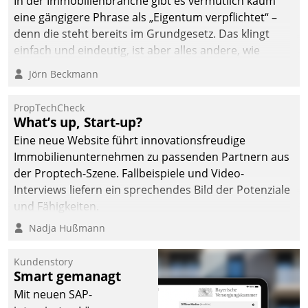
In der Immobilienbranche gibt es vermutlich kaum
deutscher
eine gängigere Phrase als „Eigentum verpflichtet“ –
Wohnungsunternehmen
denn die steht bereits im Grundgesetz. Das klingt
– und beschleunigt damit
einfach und eindeutig, ist aber alles andere, wie
den Weg vom
Branchenbeschäftigte wissen. Denn mit der
Jörn Beckmann
Mieteranliegen zum
Verantwortung folgen Verpflichtungen.
Dienstleisterauftrag.
PropTechCheck
What’s up, Start-up?
Eine neue Website führt innovationsfreudige
Immobilienunternehmen zu passenden Partnern aus
der Proptech-Szene. Fallbeispiele und Video-
Interviews liefern ein sprechendes Bild der Potenziale
und Fähigkeiten.
Nadja Hußmann
Kundenstory
Smart gemanagt
Mit neuen SAP-