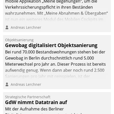
mobile Applikation „Meine Begehungen“, um die
Verkehrssicherungspflicht in ihren Beständen
wahrzunehmen. Mit „Meine Abnahmen & Übergaben“
ist nun ein weiteres Modul des Mobilen Cockpits im
Einsatz.
Andreas Lerchner
Objektsanierung
Gewobag digitalisiert Objektsanierung
Bei rund 70.000 Bestandswohnungen stehen bei der
Gewobag in Berlin durchschnittlich rund 5.000
Mieterwechsel pro Jahr an. Dieser Prozess ist bereits
aufwendig genug. Wenn dann aber noch rund 2.500
Sanierungen pro Jahr mit reinspielen, ist der
Betreuungs- und Organisationsaufwand immens. Im
Andreas Lerchner
Rahmen ihrer Digitalisierungsstrategie hat das
kommunale Wohnungsbauunternehmen daher
Strategische Partnerschaft
gemeinsam mit der Berliner Datatrain GmbH den
GdW nimmt Datatrain auf
Teilprozess der Objektsanierung digitalisiert.
Mit der Aufnahme des Berliner