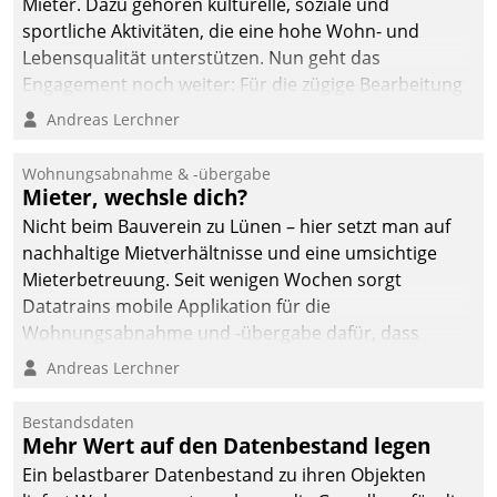
Mieter. Dazu gehören kulturelle, soziale und
sportliche Aktivitäten, die eine hohe Wohn- und
Lebensqualität unterstützen. Nun geht das
Engagement noch weiter: Für die zügige Bearbeitung
von Beschwerden – oder Lob – richtet das
Andreas Lerchner
Unternehmen mit Datatrains Applikation fürs Lob-
und Beschwerde-Management einen eigenen Kanal
Wohnungsabnahme & -übergabe
ein.
Mieter, wechsle dich?
Nicht beim Bauverein zu Lünen – hier setzt man auf
nachhaltige Mietverhältnisse und eine umsichtige
Mieterbetreuung. Seit wenigen Wochen sorgt
Datatrains mobile Applikation für die
Wohnungsabnahme und -übergabe dafür, dass
Mieter wohlgeordnet kommen und, so es sein muss,
Andreas Lerchner
gehen können.
Bestandsdaten
Mehr Wert auf den Datenbestand legen
Ein belastbarer Datenbestand zu ihren Objekten