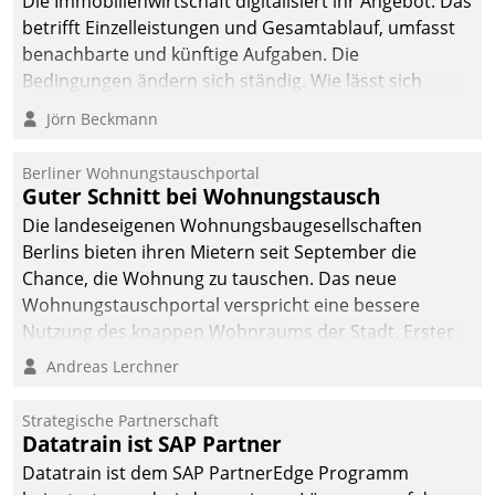
Die Immobilienwirtschaft digitalisiert ihr Angebot. Das
sich dabei für den Betrieb
betrifft Einzelleistungen und Gesamtablauf, umfasst
der Lösung über die SAP
benachbarte und künftige Aufgaben. Die
Cloud Platform
Bedingungen ändern sich ständig. Wie lässt sich
entschieden - als erstes
technisch die Kontrolle wahren und zugleich Freiraum
Jörn Beckmann
Unternehmen am
fürs Wachsen öffnen?
Wohnungsmarkt.
Berliner Wohnungstauschportal
Guter Schnitt bei Wohnungstausch
Die landeseigenen Wohnungsbaugesellschaften
Berlins bieten ihren Mietern seit September die
Chance, die Wohnung zu tauschen. Das neue
Wohnungstauschportal verspricht eine bessere
Nutzung des knappen Wohnraums der Stadt. Erster
Anwendungsfall für Datatrains Lösung API-Hub mit
Andreas Lerchner
Schnittstellen zu den ERP-Systemen der
Unternehmen.
Strategische Partnerschaft
Datatrain ist SAP Partner
Datatrain ist dem SAP PartnerEdge Programm