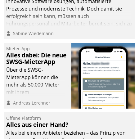
innovative Softwarelösungen, automatisierte
man auf
Prozesse und modernste Technik. Doch damit sie
Cloudtechnologie,
erfolgreich sein kann, müssen auch
bewährte und Startup-
Führungspersonal und Mitarbeiter bereit sein, sich zu
Partner sowie erstmals
verändern und anzupassen, sonst werden sie an ihr
Sabine Wiedemann
agile Projektmethoden.
scheitern.
Mieter-App
Alles dabei: Die neue
SWSG-MieterApp
Über die SWSG-
MieterApp können die
mehr als 50.000 Mieter
mit ihrem
Wohnungsunternehmen
Andreas Lerchner
kommunizieren, auf dem
Laufenden bleiben, Daten
Offene Plattform
einsehen und ändern
Alles aus einer Hand?
oder
Alles bei einem Anbieter beziehen – das Prinzip von
Schadensmeldungen