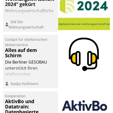
2024“ gekürt
Wohnungswirtschaftliche
Vorreiter für den Weg in
DW Die
eine digitale Zukunft zu
Wohnungswirtschaft
finden, ist das Ziel des
Awards „Digitalpioniere
Cockpit für telefonischen
der
Mieterservice
Wohnungswirtschaft“.
Alles auf dem
Bewerben können sich
Schirm
dafür ein Team
Die Berliner GESOBAU
bestehend aus
unterstützt ihren
Wohnungsunternehmen
telefonischen
und PropTech.
Mieterservice mit einem
Nadja Hußmann
digitalen Cockpit, das
situationsbezogen
Kooperation
passende Fragen und
AktivBo und
Schlagworte auswirft.
Datatrain:
Eine intuitive
Datenbasierte