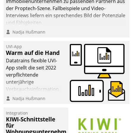
Immobilienunternehmen zu passenden Partnern aus
der Proptech-Szene. Fallbeispiele und Video-
Interviews liefern ein sprechendes Bild der Potenziale
und Fähigkeiten.
Nadja Hußmann
UVI-App
Warm auf die Hand
Datatrains flexible UVI-
App stellt die seit 2022
verpflichtende
unterjährige
Verbrauchsinformation
schnell, zuverlässig und
Nadja Hußmann
leicht bekömmlich bereit:
Die monatlichen
Integration
Mitteilungen zum
KIWI-Schnittstelle
für
Heizungs- und
Wohnungsunternehmen
Wasserverbrauch gehen