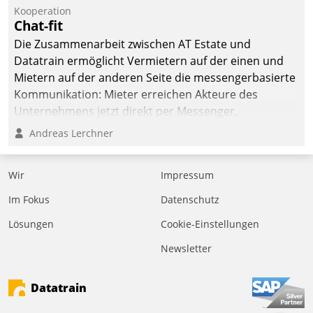
Kooperation
Chat-fit
Die Zusammenarbeit zwischen AT Estate und
Datatrain ermöglicht Vermietern auf der einen und
Mietern auf der anderen Seite die messengerbasierte
Kommunikation: Mieter erreichen Akteure des
Unternehmens jetzt direkt per Messenger,
Mitarbeiter oder Dienstleister empfangen oder
Andreas Lerchner
versenden die Nachrichten via Cockpit.
Wir
Impressum
Im Fokus
Datenschutz
Lösungen
Cookie-Einstellungen
Newsletter
Datatrain