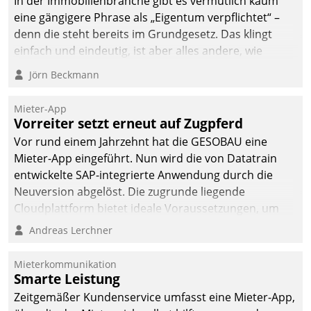
In der Immobilienbranche gibt es vermutlich kaum
deutscher
eine gängigere Phrase als „Eigentum verpflichtet“ –
Wohnungsunternehmen
denn die steht bereits im Grundgesetz. Das klingt
– und beschleunigt damit
einfach und eindeutig, ist aber alles andere, wie
den Weg vom
Branchenbeschäftigte wissen. Denn mit der
Jörn Beckmann
Mieteranliegen zum
Verantwortung folgen Verpflichtungen.
Dienstleisterauftrag.
Mieter-App
Vorreiter setzt erneut auf Zugpferd
Vor rund einem Jahrzehnt hat die GESOBAU eine
Mieter-App eingeführt. Nun wird die von Datatrain
entwickelte SAP-integrierte Anwendung durch die
Neuversion abgelöst. Die zugrunde liegende
Cloudplattform bietet ideale Voraussetzungen, um
die Funktionalität der App zu erweitern und weitere
Andreas Lerchner
innovative Apps, auch von Drittanbietern, in SAP zu
integrieren.
Mieterkommunikation
Smarte Leistung
Zeitgemäßer Kundenservice umfasst eine Mieter-App,