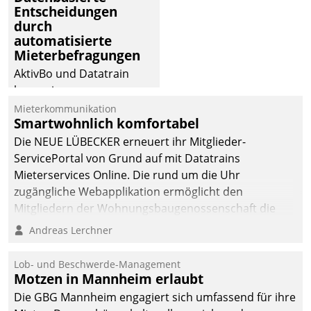
Entscheidungen
Dialogführung ermöglicht
durch
dem externen
automatisierte
Serviceteam, Anrufe von
Mieterbefragungen
Mietenden zügiger und
AktivBo und Datatrain
effizienter zu bearbeiten.
kooperieren –
Immobilienunternehmen
Mieterkommunikation
Smartwohnlich komfortabel
profitieren: Die nahtlose
Integration der Lösungen
Die NEUE LÜBECKER erneuert ihr Mitglieder-
von AktivBo und
ServicePortal von Grund auf mit Datatrains
Datatrain ermöglicht
Mieterservices Online. Die rund um die Uhr
automatisiert ausgelöste,
zugängliche Webapplikation ermöglicht den
zielgerichtete
Mitgliedern der Wohnungs­bau­genossenschaft die
Mieterbefragungen – eine
Kontaktaufnahme per Smartphone, Tablet oder PC.
Andreas Lerchner
starke Grundlage für
intelligente,
Lob- und Beschwerde-Management
datengestützte
Motzen in Mannheim erlaubt
Entscheidungen.
Die GBG Mannheim engagiert sich umfassend für ihre