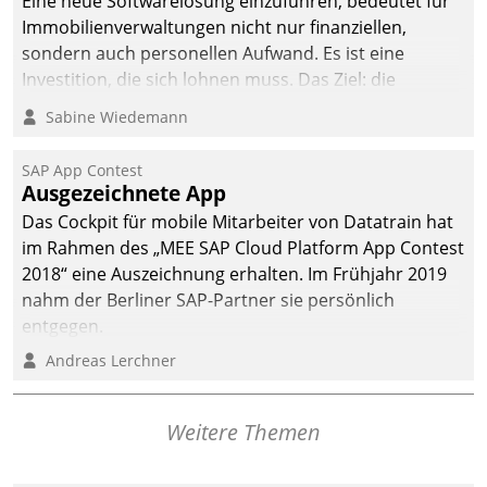
Eine neue Softwarelösung einzuführen, bedeutet für
Immobilienverwaltungen nicht nur finanziellen,
sondern auch personellen Aufwand. Es ist eine
Investition, die sich lohnen muss. Das Ziel: die
nachhaltige Optimierung der Geschäftsabläufe. Damit
Sabine Wiedemann
dieses Ziel erreicht wird, sollten einige Grundregeln
befolgt werden.
SAP App Contest
Ausgezeichnete App
Das Cockpit für mobile Mitarbeiter von Datatrain hat
im Rahmen des „MEE SAP Cloud Platform App Contest
2018“ eine Auszeichnung erhalten. Im Frühjahr 2019
nahm der Berliner SAP-Partner sie persönlich
entgegen.
Andreas Lerchner
Weitere Themen