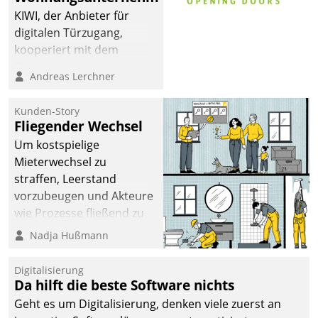
automatisiert, vollständig
KIWI, der Anbieter für
und auf Wunsch über
digitalen Türzugang,
mehrere zuvor
kooperiert mit dem
festgelegte
Beratungs- und
Andreas Lerchner
Kommunikationswege bei
Softwareentwicklungshaus
den Empfängern ein.
Datatrain.
Kunden-Story
Fliegender Wechsel
Um kostspielige
Mieterwechsel zu
straffen, Leerstand
vorzubeugen und Akteure
wie Prozesse fließend zu
vernetzen, nutzt die
Nadja Hußmann
Berliner Gewobag seit
Jahresbeginn eine
Digitalisierung
Überblick, Einsicht und
Da hilft die beste Software nichts
Eingriff bietende Lösung.
Geht es um Digitalisierung, denken viele zuerst an
Zur Entwicklung setzte