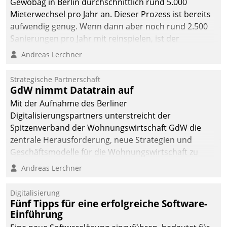
Gewobag in Berlin durchschnittlich rund 5.000
Mieterwechsel pro Jahr an. Dieser Prozess ist bereits
aufwendig genug. Wenn dann aber noch rund 2.500
Sanierungen pro Jahr mit reinspielen, ist der
Betreuungs- und Organisationsaufwand immens. Im
Andreas Lerchner
Rahmen ihrer Digitalisierungsstrategie hat das
kommunale Wohnungsbauunternehmen daher
Strategische Partnerschaft
gemeinsam mit der Berliner Datatrain GmbH den
GdW nimmt Datatrain auf
Teilprozess der Objektsanierung digitalisiert.
Mit der Aufnahme des Berliner
Digitalisierungspartners unterstreicht der
Spitzenverband der Wohnungswirtschaft GdW die
zentrale Herausforderung, neue Strategien und
Geschäftsmodelle für die Wohnungswirtschaft zu
entwickeln.
Andreas Lerchner
Digitalisierung
Fünf Tipps für eine erfolgreiche Software-
Einführung