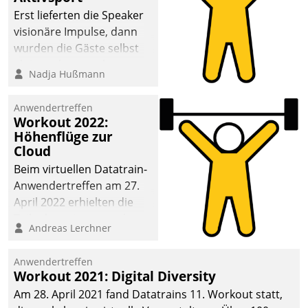
anspruchsvollen
Erst lieferten die Speaker
Aufgaben und
visionäre Impulse, dann
abnehmendem
wurden die Gäste selbst
Nachwuchs?
aktiv und sammelten
Nadja Hußmann
methodisch
Vernetzungsideen fürs
Anwendertreffen
Quartier. Dazwischen
Workout 2022:
zeigte Datatrain, was es
Höhenflüge zur
Neues zu bieten hat.
Cloud
Beim virtuellen Datatrain-
Anwendertreffen am 27.
April 2022 erhielten die
Teilnehmerinnen und
Andreas Lerchner
Teilnehmer kurzweilige
Einblicke in innovative
Anwendertreffen
Cloud-Strategien und -
Workout 2021: Digital Diversity
Lösungen mit hohem
Am 28. April 2021 fand Datatrains 11. Workout statt,
Zukunftspotenzial.