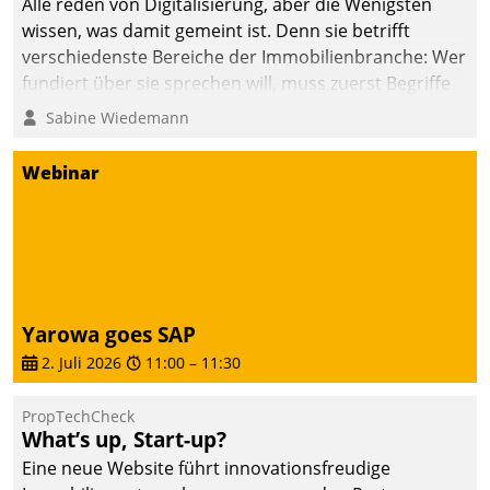
Alle reden von Digitalisierung, aber die Wenigsten
wissen, was damit gemeint ist. Denn sie betrifft
verschiedenste Bereiche der Immobilienbranche: Wer
fundiert über sie sprechen will, muss zuerst Begriffe
klären. Ein Aspekt ist die betriebliche Optimierung:
Sabine Wiedemann
Moderne Softwarelösungen ermöglichen große
Einsparungen durch optimierte und automatisierte
Webinar
Prozesse. Doch man darf nicht zu viel erwarten: Allein
mit der Einführung einer neuen Software ist es nicht
getan. Die Digitalisierung erfordert von Unternehmen
die Bereitschaft, sich zu überprüfen, zu hinterfragen
und zu verändern.
Yarowa goes SAP
2. Juli 2026
11:00
–
11:30
PropTechCheck
What’s up, Start-up?
Eine neue Website führt innovationsfreudige