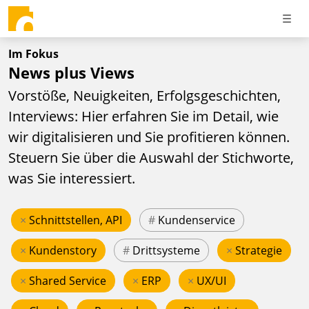
Im Fokus
News plus Views
Vorstöße, Neuigkeiten, Erfolgsgeschichten,
Interviews: Hier erfahren Sie im Detail, wie
wir digitalisieren und Sie profitieren können.
Steuern Sie über die Auswahl der Stichworte,
was Sie interessiert.
×
Schnittstellen, API
#
Kundenservice
×
Kundenstory
#
Drittsysteme
×
Strategie
×
Shared Service
×
ERP
×
UX/UI