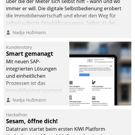
über die der Mieter sich selbst hilft – wann und wo
immer er will. Die digitale Selbstbedienung erobert
die Immobilienwirtschaft und ebnet den Weg für
selbstlaufende Geschäftsprozesse. Selbst ist der
Kunde und smart der Serviceanbieter.
Nadja Hußmann
Kundenstory
Smart gemanagt
Mit neuen SAP-
integrierten Lösungen
und einheitlichen
Prozessen ist das
Immobilienmanagement
der Bayerischen
Nadja Hußmann
Versorgungskammer im
Ressort Kapitalanlage für
Hackathon
künftige Aufgaben und
Sesam, öffne dich!
Herausforderungen
Datatrain startet beim ersten KIWI Platform
gerüstet.