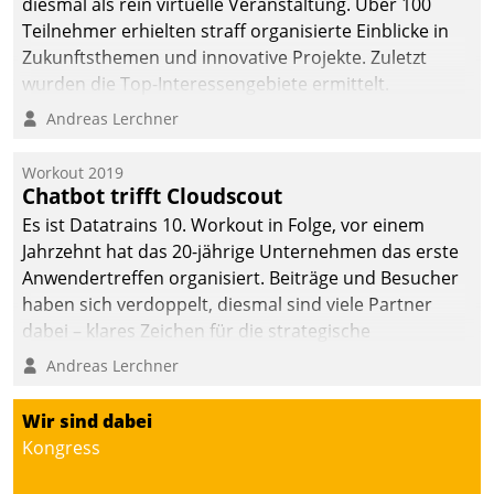
diesmal als rein virtuelle Veranstaltung. Über 100
Teilnehmer erhielten straff organisierte Einblicke in
Zukunftsthemen und innovative Projekte. Zuletzt
wurden die Top-Interessengebiete ermittelt.
Andreas Lerchner
Workout 2019
Chatbot trifft Cloudscout
Es ist Datatrains 10. Workout in Folge, vor einem
Jahrzehnt hat das 20-jährige Unternehmen das erste
Anwendertreffen organisiert. Beiträge und Besucher
haben sich verdoppelt, diesmal sind viele Partner
dabei – klares Zeichen für die strategische
Fokussierung auf den Kunden.
Andreas Lerchner
Wir sind dabei
Kongress