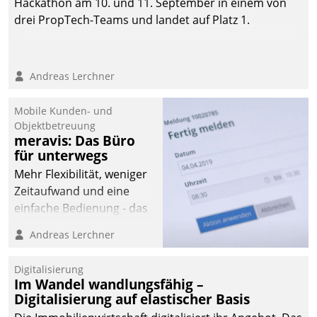
Hackathon am 10. und 11. September in einem von
drei PropTech-Teams und landet auf Platz 1.
Andreas Lerchner
Mobile Kunden- und
Objektbetreuung
meravis: Das Büro
für unterwegs
Mehr Flexibilität, weniger
Zeitaufwand und eine
einfache Bedienung - das
verspricht das aktuelle
Andreas Lerchner
Cockpit für mobile
Mitarbeiter von
Digitalisierung
Datatrain. Die meravis
Im Wandel wandlungsfähig –
Wohnungsbau- und
Digitalisierung auf elastischer Basis
Immobilien GmbH hat