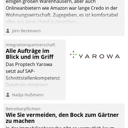
einigen großen Warenhäusern, aber auch
abgeben – rund um die
Onlineanbietern wie Amazon war lange Credo in der
Uhr.
Wohnungswirtschaft. Zugegeben, es ist komfortabel
alles aus einer Hand zu beziehen...
Jörn Beckmann
Integrationspartnerschaft
Alle Aufträge im
Blick und im Griff
Das Proptech Yarowa
setzt auf SAP-
Schnittstellenkompetenz:
Datatrain integriert
Yarowas Portal zur
Nadja Hußmann
Vergabe und Verwaltung
von Aufträgen der
Betreiberpflichten
operativen
Wie Sie vermeiden, den Bock zum Gärtner
Instandhaltung in die
zu machen
SAP-Systemlandschaft