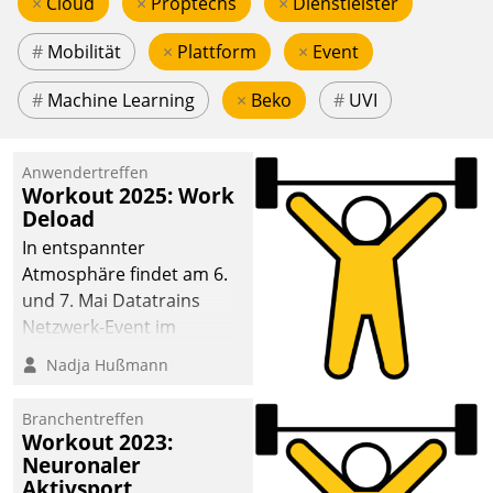
×
Cloud
×
Proptechs
×
Dienstleister
#
Mobilität
×
Plattform
×
Event
#
Machine Learning
×
Beko
#
UVI
Anwendertreffen
Workout 2025: Work
Deload
In entspannter
Atmosphäre findet am 6.
und 7. Mai Datatrains
Netzwerk-Event im
Kunden- und Partnerkreis
Nadja Hußmann
statt. Zentrale Frage: Wie
lassen sich
Branchentreffen
Mammutprojekte
Workout 2023:
meistern und Workloads
Neuronaler
Aktivsport
wuppen – bei zunehmend