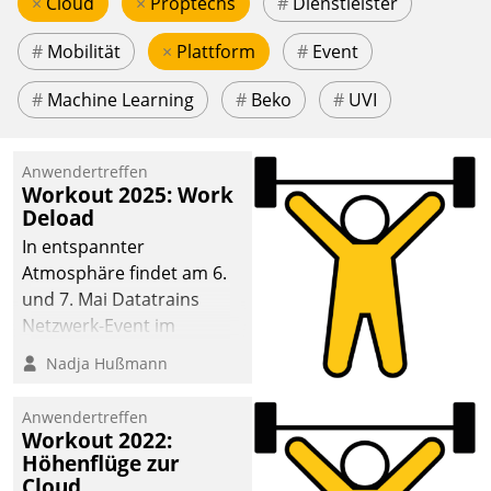
×
Cloud
×
Proptechs
#
Dienstleister
#
Mobilität
×
Plattform
#
Event
#
Machine Learning
#
Beko
#
UVI
Anwendertreffen
Workout 2025: Work
Deload
In entspannter
Atmosphäre findet am 6.
und 7. Mai Datatrains
Netzwerk-Event im
Kunden- und Partnerkreis
Nadja Hußmann
statt. Zentrale Frage: Wie
lassen sich
Anwendertreffen
Mammutprojekte
Workout 2022:
meistern und Workloads
Höhenflüge zur
Cloud
wuppen – bei zunehmend