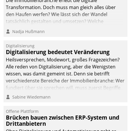
Die Immobilienbranche erlebt die digitale
Transformation. Doch muss man gleich alles über
den Haufen werfen? Wie lässt sich der Wandel
tatsächlich gestalten und umsetzen? Welche
Argumente zählen wirklich?
Nadja Hußmann
Digitalisierung
Digitalisierung bedeutet Veränderung
Heilsversprechen, Modewort, großes Fragezeichen?
Alle reden von Digitalisierung, aber die Wenigsten
wissen, was damit gemeint ist. Denn sie betrifft
verschiedenste Bereiche der Immobilienbranche: Wer
fundiert über sie sprechen will, muss zuerst Begriffe
klären. Ein Aspekt ist die betriebliche Optimierung:
Sabine Wiedemann
Moderne Softwarelösungen ermöglichen große
Einsparungen durch optimierte und automatisierte
Offene Plattform
Prozesse. Doch man darf nicht zu viel erwarten: Allein
Brücken bauen zwischen ERP-System und
Drittanbietern
mit der Einführung einer neuen Software ist es nicht
getan. Die Digitalisierung erfordert von Unternehmen