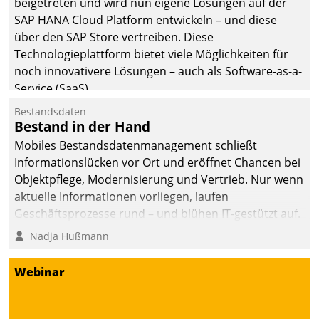
beigetreten und wird nun eigene Lösungen auf der
man auf
SAP HANA Cloud Platform entwickeln – und diese
Cloudtechnologie,
über den SAP Store vertreiben. Diese
bewährte und Startup-
Technologieplattform bietet viele Möglichkeiten für
Partner sowie erstmals
noch innovativere Lösungen – auch als Software-as-a-
agile Projektmethoden.
Service (SaaS).
Bestandsdaten
Bestand in der Hand
Mobiles Bestandsdatenmanagement schließt
Informationslücken vor Ort und eröffnet Chancen bei
Objektpflege, Modernisierung und Vertrieb. Nur wenn
aktuelle Informationen vorliegen, laufen
Geschäftsprozesse rund – und blühen IT-gestützt auf.
Nadja Hußmann
Webinar