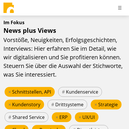
Im Fokus
News plus Views
Vorstöße, Neuigkeiten, Erfolgsgeschichten,
Interviews: Hier erfahren Sie im Detail, wie
wir digitalisieren und Sie profitieren können.
Steuern Sie über die Auswahl der Stichworte,
was Sie interessiert.
×
Schnittstellen, API
#
Kundenservice
×
Kundenstory
#
Drittsysteme
×
Strategie
#
Shared Service
×
ERP
×
UX/UI