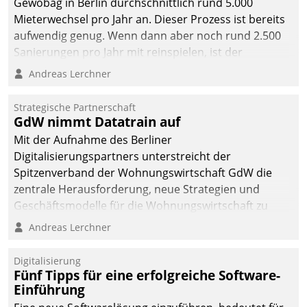
Gewobag in Berlin durchschnittlich rund 5.000
Mieterwechsel pro Jahr an. Dieser Prozess ist bereits
aufwendig genug. Wenn dann aber noch rund 2.500
Sanierungen pro Jahr mit reinspielen, ist der
Betreuungs- und Organisationsaufwand immens. Im
Andreas Lerchner
Rahmen ihrer Digitalisierungsstrategie hat das
kommunale Wohnungsbauunternehmen daher
Strategische Partnerschaft
gemeinsam mit der Berliner Datatrain GmbH den
GdW nimmt Datatrain auf
Teilprozess der Objektsanierung digitalisiert.
Mit der Aufnahme des Berliner
Digitalisierungspartners unterstreicht der
Spitzenverband der Wohnungswirtschaft GdW die
zentrale Herausforderung, neue Strategien und
Geschäftsmodelle für die Wohnungswirtschaft zu
entwickeln.
Andreas Lerchner
Digitalisierung
Fünf Tipps für eine erfolgreiche Software-
Einführung