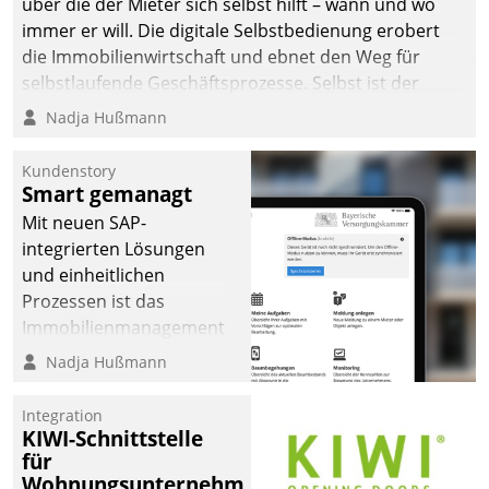
über die der Mieter sich selbst hilft – wann und wo
immer er will. Die digitale Selbstbedienung erobert
die Immobilienwirtschaft und ebnet den Weg für
selbstlaufende Geschäftsprozesse. Selbst ist der
Kunde und smart der Serviceanbieter.
Nadja Hußmann
Kundenstory
Smart gemanagt
Mit neuen SAP-
integrierten Lösungen
und einheitlichen
Prozessen ist das
Immobilienmanagement
der Bayerischen
Nadja Hußmann
Versorgungskammer im
Ressort Kapitalanlage für
Integration
künftige Aufgaben und
KIWI-Schnittstelle
für
Herausforderungen
Wohnungsunternehmen
gerüstet.