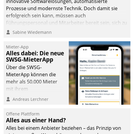
innovative Softwarelösungen, automatisierte
Prozesse und modernste Technik. Doch damit sie
erfolgreich sein kann, müssen auch
Führungspersonal und Mitarbeiter bereit sein, sich zu
verändern und anzupassen, sonst werden sie an ihr
Sabine Wiedemann
scheitern.
Mieter-App
Alles dabei: Die neue
SWSG-MieterApp
Über die SWSG-
MieterApp können die
mehr als 50.000 Mieter
mit ihrem
Wohnungsunternehmen
Andreas Lerchner
kommunizieren, auf dem
Laufenden bleiben, Daten
Offene Plattform
einsehen und ändern
Alles aus einer Hand?
oder
Alles bei einem Anbieter beziehen – das Prinzip von
Schadensmeldungen