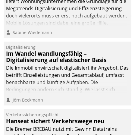
liefert Wohnungsunternehmen die Grundlage für die
sich dabei für den Betrieb
Megatrends Digitalisierung und Effizienzsteigerung –
der Lösung über die SAP
doch vielerorts muss er erst noch aufgebaut werden.
Cloud Platform
Mobile Lösungen sind dabei eine große Hilfe.
entschieden - als erstes
Sabine Wiedemann
Unternehmen am
Wohnungsmarkt.
Digitalisierung
Im Wandel wandlungsfähig –
Digitalisierung auf elastischer Basis
Die Immobilienwirtschaft digitalisiert ihr Angebot. Das
betrifft Einzelleistungen und Gesamtablauf, umfasst
benachbarte und künftige Aufgaben. Die
Bedingungen ändern sich ständig. Wie lässt sich
technisch die Kontrolle wahren und zugleich Freiraum
Jörn Beckmann
fürs Wachsen öffnen?
Verkehrssicherungspflicht
Hanseat sichert Verkehrswege neu
Die Bremer BREBAU nutzt mit Gewinn Datatrains