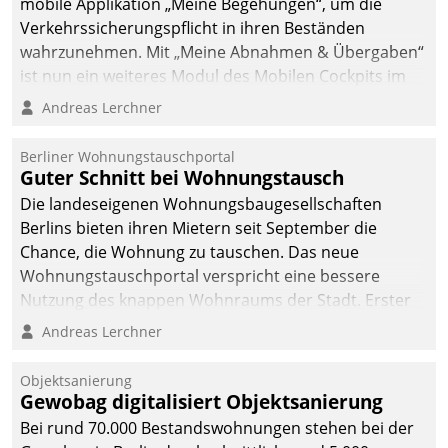
mobile Applikation „Meine Begehungen“, um die
Verkehrssicherungspflicht in ihren Beständen
wahrzunehmen. Mit „Meine Abnahmen & Übergaben“
ist nun ein weiteres Modul des Mobilen Cockpits im
Einsatz.
Andreas Lerchner
Berliner Wohnungstauschportal
Guter Schnitt bei Wohnungstausch
Die landeseigenen Wohnungsbaugesellschaften
Berlins bieten ihren Mietern seit September die
Chance, die Wohnung zu tauschen. Das neue
Wohnungstauschportal verspricht eine bessere
Nutzung des knappen Wohnraums der Stadt. Erster
Anwendungsfall für Datatrains Lösung API-Hub mit
Andreas Lerchner
Schnittstellen zu den ERP-Systemen der
Unternehmen.
Objektsanierung
Gewobag digitalisiert Objektsanierung
Bei rund 70.000 Bestandswohnungen stehen bei der