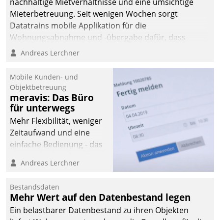
nachhaltige Mietverhältnisse und eine umsichtige
Mieterbetreuung. Seit wenigen Wochen sorgt
Datatrains mobile Applikation für die
Wohnungsabnahme und -übergabe dafür, dass
Mieter wohlgeordnet kommen und, so es sein muss,
Andreas Lerchner
gehen können.
Mobile Kunden- und
Objektbetreuung
meravis: Das Büro
für unterwegs
Mehr Flexibilität, weniger
Zeitaufwand und eine
einfache Bedienung - das
verspricht das aktuelle
Andreas Lerchner
Cockpit für mobile
Mitarbeiter von
Bestandsdaten
Datatrain. Die meravis
Mehr Wert auf den Datenbestand legen
Wohnungsbau- und
Ein belastbarer Datenbestand zu ihren Objekten
Immobilien GmbH hat