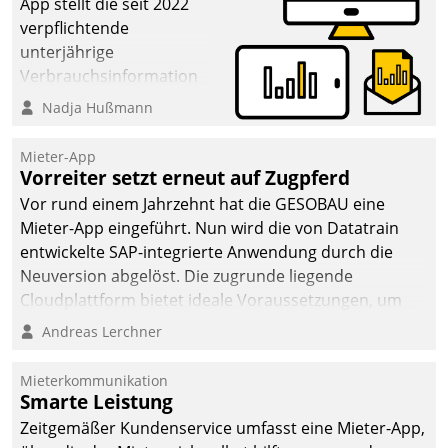
App stellt die seit 2022
verpflichtende
unterjährige
Verbrauchsinformation
schnell, zuverlässig und
Nadja Hußmann
leicht bekömmlich bereit:
Die monatlichen
Mieter-App
Mitteilungen zum
Vorreiter setzt erneut auf Zugpferd
Heizungs- und
Vor rund einem Jahrzehnt hat die GESOBAU eine
Wasserverbrauch gehen
Mieter-App eingeführt. Nun wird die von Datatrain
automatisiert, vollständig
entwickelte SAP-integrierte Anwendung durch die
und auf Wunsch über
Neuversion abgelöst. Die zugrunde liegende
mehrere zuvor
Cloudplattform bietet ideale Voraussetzungen, um
festgelegte
die Funktionalität der App zu erweitern und weitere
Andreas Lerchner
Kommunikationswege bei
innovative Apps, auch von Drittanbietern, in SAP zu
den Empfängern ein.
integrieren.
Mieterkommunikation
Smarte Leistung
Zeitgemäßer Kundenservice umfasst eine Mieter-App,