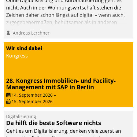
Ohne Digitalisierung und Automatisierung geht es
die Bereitschaft, sich zu überprüfen, zu hinterfragen
nicht: Auch in der Wohnungswirtschaft stehen die
und zu verändern.
Zeichen daher schon längst auf digital – wenn auch,
zugegebenermaßen, behutsamer als in anderen
Branchen.
Andreas Lerchner
Wir sind dabei
Kongress
28. Kongress Immobilien- und Facility-
Management mit SAP in Berlin
14. September 2026
–
15. September 2026
Digitalisierung
Da hilft die beste Software nichts
Geht es um Digitalisierung, denken viele zuerst an