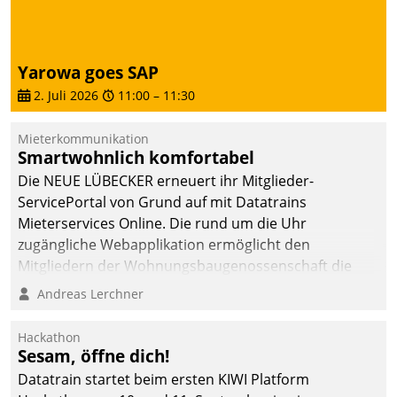
Yarowa goes SAP
2. Juli 2026
11:00
–
11:30
Mieterkommunikation
Smartwohnlich komfortabel
Die NEUE LÜBECKER erneuert ihr Mitglieder-
ServicePortal von Grund auf mit Datatrains
Mieterservices Online. Die rund um die Uhr
zugängliche Webapplikation ermöglicht den
Mitgliedern der Wohnungs­bau­genossenschaft die
Kontaktaufnahme per Smartphone, Tablet oder PC.
Andreas Lerchner
Hackathon
Sesam, öffne dich!
Datatrain startet beim ersten KIWI Platform