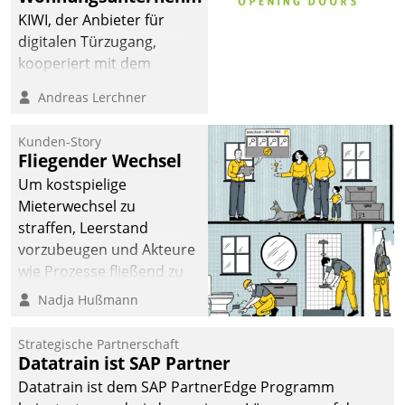
KIWI, der Anbieter für
digitalen Türzugang,
kooperiert mit dem
Beratungs- und
Andreas Lerchner
Softwareentwicklungshaus
Datatrain.
Kunden-Story
Fliegender Wechsel
Um kostspielige
Mieterwechsel zu
straffen, Leerstand
vorzubeugen und Akteure
wie Prozesse fließend zu
vernetzen, nutzt die
Nadja Hußmann
Berliner Gewobag seit
Jahresbeginn eine
Strategische Partnerschaft
Überblick, Einsicht und
Datatrain ist SAP Partner
Eingriff bietende Lösung.
Datatrain ist dem SAP PartnerEdge Programm
Zur Entwicklung setzte