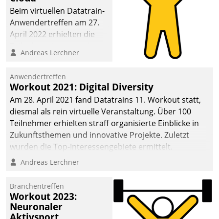
anspruchsvollen
Beim virtuellen Datatrain-
Aufgaben und
Anwendertreffen am 27.
abnehmendem
April 2022 erhielten die
Nachwuchs?
Teilnehmerinnen und
Andreas Lerchner
Teilnehmer kurzweilige
Einblicke in innovative
Anwendertreffen
Cloud-Strategien und -
Workout 2021: Digital Diversity
Lösungen mit hohem
Am 28. April 2021 fand Datatrains 11. Workout statt,
Zukunftspotenzial.
diesmal als rein virtuelle Veranstaltung. Über 100
Teilnehmer erhielten straff organisierte Einblicke in
Zukunftsthemen und innovative Projekte. Zuletzt
wurden die Top-Interessengebiete ermittelt.
Andreas Lerchner
Branchentreffen
Workout 2023:
Neuronaler
Aktivsport