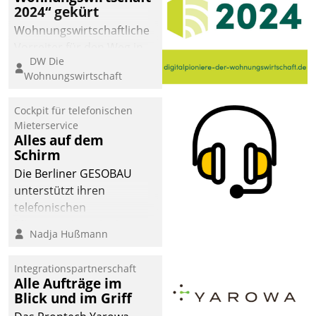
2024“ gekürt
Wohnungswirtschaftliche
Vorreiter für den Weg in
DW Die
eine digitale Zukunft zu
Wohnungswirtschaft
finden, ist das Ziel des
Awards „Digitalpioniere
Cockpit für telefonischen
der
Mieterservice
Wohnungswirtschaft“.
Alles auf dem
Bewerben können sich
Schirm
dafür ein Team
Die Berliner GESOBAU
bestehend aus
unterstützt ihren
Wohnungsunternehmen
telefonischen
und PropTech.
Mieterservice mit einem
Nadja Hußmann
digitalen Cockpit, das
situationsbezogen
Integrationspartnerschaft
passende Fragen und
Alle Aufträge im
Schlagworte auswirft.
Blick und im Griff
Eine intuitive