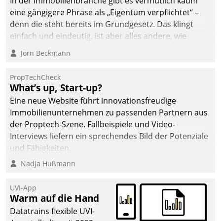
In der Immobilienbranche gibt es vermutlich kaum
eine gängigere Phrase als „Eigentum verpflichtet“ –
denn die steht bereits im Grundgesetz. Das klingt
einfach und eindeutig, ist aber alles andere, wie
Branchenbeschäftigte wissen. Denn mit der
Jörn Beckmann
Verantwortung folgen Verpflichtungen.
PropTechCheck
What’s up, Start-up?
Eine neue Website führt innovationsfreudige
Immobilienunternehmen zu passenden Partnern aus
der Proptech-Szene. Fallbeispiele und Video-
Interviews liefern ein sprechendes Bild der Potenziale
und Fähigkeiten.
Nadja Hußmann
UVI-App
Warm auf die Hand
Datatrains flexible UVI-