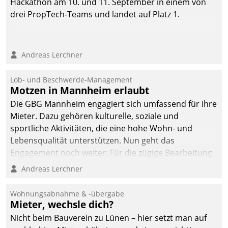
Hackathon am 10. und 11. September in einem von
drei PropTech-Teams und landet auf Platz 1.
Andreas Lerchner
Lob- und Beschwerde-Management
Motzen in Mannheim erlaubt
Die GBG Mannheim engagiert sich umfassend für ihre
Mieter. Dazu gehören kulturelle, soziale und
sportliche Aktivitäten, die eine hohe Wohn- und
Lebensqualität unterstützen. Nun geht das
Engagement noch weiter: Für die zügige Bearbeitung
von Beschwerden – oder Lob – richtet das
Andreas Lerchner
Unternehmen mit Datatrains Applikation fürs Lob-
und Beschwerde-Management einen eigenen Kanal
Wohnungsabnahme & -übergabe
ein.
Mieter, wechsle dich?
Nicht beim Bauverein zu Lünen – hier setzt man auf