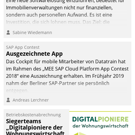
Eine neue Softwarelösung einzuführen, bedeutet für
Immobilienverwaltungen nicht nur finanziellen,
sondern auch personellen Aufwand. Es ist eine
Investition, die sich lohnen muss. Das Ziel: die
nachhaltige Optimierung der Geschäftsabläufe. Damit
Sabine Wiedemann
dieses Ziel erreicht wird, sollten einige Grundregeln
befolgt werden.
SAP App Contest
Ausgezeichnete App
Das Cockpit für mobile Mitarbeiter von Datatrain hat
im Rahmen des „MEE SAP Cloud Platform App Contest
2018“ eine Auszeichnung erhalten. Im Frühjahr 2019
nahm der Berliner SAP-Partner sie persönlich
entgegen.
Andreas Lerchner
Betriebskostenabrechnung
Siegerteams
„Digitalpioniere der
Wohnungswirtschaft