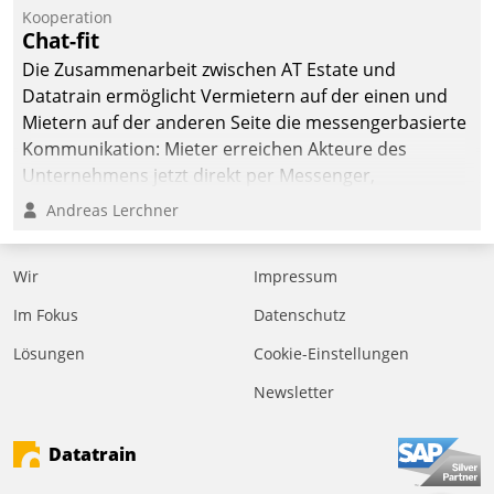
von AktivBo und
Kooperation
Datatrain ermöglicht
Chat-fit
automatisiert ausgelöste,
Die Zusammenarbeit zwischen AT Estate und
zielgerichtete
Datatrain ermöglicht Vermietern auf der einen und
Mieterbefragungen – eine
Mietern auf der anderen Seite die messengerbasierte
starke Grundlage für
Kommunikation: Mieter erreichen Akteure des
intelligente,
Unternehmens jetzt direkt per Messenger,
datengestützte
Mitarbeiter oder Dienstleister empfangen oder
Andreas Lerchner
Entscheidungen.
versenden die Nachrichten via Cockpit.
Wir
Impressum
Im Fokus
Datenschutz
Lösungen
Cookie-Einstellungen
Newsletter
Datatrain