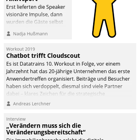
Erst lieferten die Speaker
visionäre Impulse, dann
wurden die Gäste selbst
aktiv und sammelten
Nadja Hußmann
methodisch
Vernetzungsideen fürs
Workout 2019
Quartier. Dazwischen
Chatbot trifft Cloudscout
zeigte Datatrain, was es
Es ist Datatrains 10. Workout in Folge, vor einem
Neues zu bieten hat.
Jahrzehnt hat das 20-jährige Unternehmen das erste
Anwendertreffen organisiert. Beiträge und Besucher
haben sich verdoppelt, diesmal sind viele Partner
dabei – klares Zeichen für die strategische
Fokussierung auf den Kunden.
Andreas Lerchner
Interview
„Verändern muss sich die
Veränderungsbereitschaft“