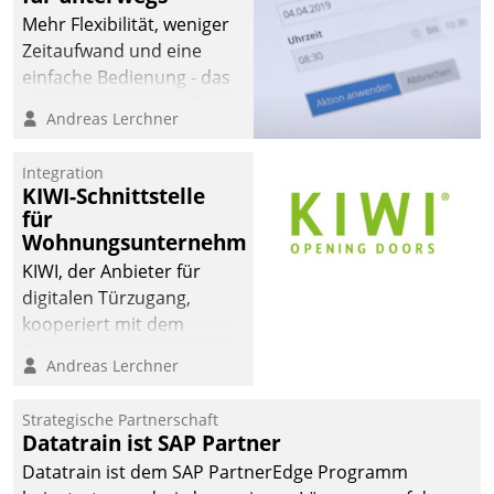
automatisiert, vollständig
Mehr Flexibilität, weniger
und auf Wunsch über
Zeitaufwand und eine
mehrere zuvor
einfache Bedienung - das
festgelegte
verspricht das aktuelle
Andreas Lerchner
Kommunikationswege bei
Cockpit für mobile
den Empfängern ein.
Mitarbeiter von
Integration
Datatrain. Die meravis
KIWI-Schnittstelle
Wohnungsbau- und
für
Immobilien GmbH hat
Wohnungsunternehmen
sich dabei für den Betrieb
KIWI, der Anbieter für
der Lösung über die SAP
digitalen Türzugang,
Cloud Platform
kooperiert mit dem
entschieden - als erstes
Beratungs- und
Andreas Lerchner
Unternehmen am
Softwareentwicklungshaus
Wohnungsmarkt.
Datatrain.
Strategische Partnerschaft
Datatrain ist SAP Partner
Datatrain ist dem SAP PartnerEdge Programm