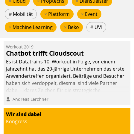
×
Cloud
×
Proptechs
×
Dienstleister
#
Mobilität
×
Plattform
×
Event
×
Machine Learning
×
Beko
#
UVI
Workout 2019
Chatbot trifft Cloudscout
Es ist Datatrains 10. Workout in Folge, vor einem
Jahrzehnt hat das 20-jährige Unternehmen das erste
Anwendertreffen organisiert. Beiträge und Besucher
haben sich verdoppelt, diesmal sind viele Partner
dabei – klares Zeichen für die strategische
Fokussierung auf den Kunden.
Andreas Lerchner
Wir sind dabei
Kongress