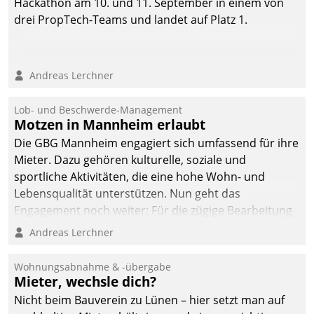
Hackathon am 10. und 11. September in einem von
drei PropTech-Teams und landet auf Platz 1.
Andreas Lerchner
Lob- und Beschwerde-Management
Motzen in Mannheim erlaubt
Die GBG Mannheim engagiert sich umfassend für ihre
Mieter. Dazu gehören kulturelle, soziale und
sportliche Aktivitäten, die eine hohe Wohn- und
Lebensqualität unterstützen. Nun geht das
Engagement noch weiter: Für die zügige Bearbeitung
von Beschwerden – oder Lob – richtet das
Andreas Lerchner
Unternehmen mit Datatrains Applikation fürs Lob-
und Beschwerde-Management einen eigenen Kanal
Wohnungsabnahme & -übergabe
ein.
Mieter, wechsle dich?
Nicht beim Bauverein zu Lünen – hier setzt man auf