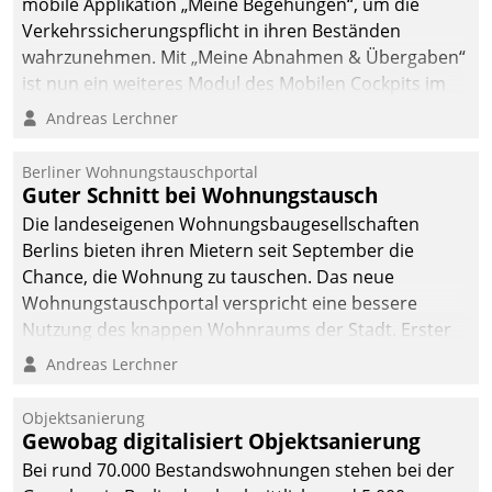
mobile Applikation „Meine Begehungen“, um die
Verkehrssicherungspflicht in ihren Beständen
wahrzunehmen. Mit „Meine Abnahmen & Übergaben“
ist nun ein weiteres Modul des Mobilen Cockpits im
Einsatz.
Andreas Lerchner
Berliner Wohnungstauschportal
Guter Schnitt bei Wohnungstausch
Die landeseigenen Wohnungsbaugesellschaften
Berlins bieten ihren Mietern seit September die
Chance, die Wohnung zu tauschen. Das neue
Wohnungstauschportal verspricht eine bessere
Nutzung des knappen Wohnraums der Stadt. Erster
Anwendungsfall für Datatrains Lösung API-Hub mit
Andreas Lerchner
Schnittstellen zu den ERP-Systemen der
Unternehmen.
Objektsanierung
Gewobag digitalisiert Objektsanierung
Bei rund 70.000 Bestandswohnungen stehen bei der