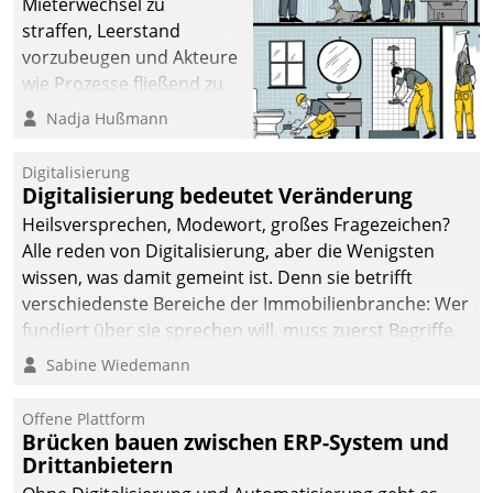
Mieterwechsel zu
straffen, Leerstand
vorzubeugen und Akteure
wie Prozesse fließend zu
vernetzen, nutzt die
Nadja Hußmann
Berliner Gewobag seit
Jahresbeginn eine
Digitalisierung
Überblick, Einsicht und
Digitalisierung bedeutet Veränderung
Eingriff bietende Lösung.
Heilsversprechen, Modewort, großes Fragezeichen?
Zur Entwicklung setzte
Alle reden von Digitalisierung, aber die Wenigsten
man auf
wissen, was damit gemeint ist. Denn sie betrifft
Cloudtechnologie,
verschiedenste Bereiche der Immobilienbranche: Wer
bewährte und Startup-
fundiert über sie sprechen will, muss zuerst Begriffe
Partner sowie erstmals
klären. Ein Aspekt ist die betriebliche Optimierung:
Sabine Wiedemann
agile Projektmethoden.
Moderne Softwarelösungen ermöglichen große
Einsparungen durch optimierte und automatisierte
Offene Plattform
Prozesse. Doch man darf nicht zu viel erwarten: Allein
Brücken bauen zwischen ERP-System und
Drittanbietern
mit der Einführung einer neuen Software ist es nicht
getan. Die Digitalisierung erfordert von Unternehmen