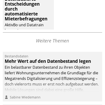
Entscheidungen
abgeben – rund um die
durch
Uhr.
automatisierte
Mieterbefragungen
AktivBo und Datatrain
kooperieren –
Immobilienunternehmen
Weitere Themen
profitieren: Die nahtlose
Integration der Lösungen
von AktivBo und
Bestandsdaten
Datatrain ermöglicht
Mehr Wert auf den Datenbestand legen
automatisiert ausgelöste,
Ein belastbarer Datenbestand zu ihren Objekten
zielgerichtete
liefert Wohnungsunternehmen die Grundlage für die
Mieterbefragungen – eine
Megatrends Digitalisierung und Effizienzsteigerung –
starke Grundlage für
doch vielerorts muss er erst noch aufgebaut werden.
intelligente,
Mobile Lösungen sind dabei eine große Hilfe.
datengestützte
Sabine Wiedemann
Entscheidungen.