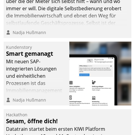
über die der Mieter sich selbst hilft – wann und wo
immer er will. Die digitale Selbstbedienung erobert
die Immobilienwirtschaft und ebnet den Weg für
selbstlaufende Geschäftsprozesse. Selbst ist der
Kunde und smart der Serviceanbieter.
Nadja Hußmann
Kundenstory
Smart gemanagt
Mit neuen SAP-
integrierten Lösungen
und einheitlichen
Prozessen ist das
Immobilienmanagement
der Bayerischen
Nadja Hußmann
Versorgungskammer im
Ressort Kapitalanlage für
Hackathon
künftige Aufgaben und
Sesam, öffne dich!
Herausforderungen
Datatrain startet beim ersten KIWI Platform
gerüstet.