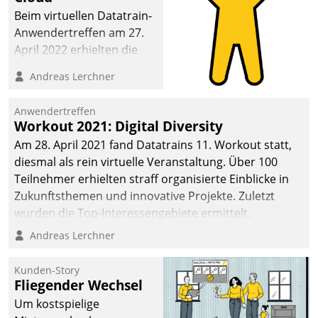
Beim virtuellen Datatrain-
Anwendertreffen am 27.
April 2022 erhielten die
Teilnehmerinnen und
Andreas Lerchner
Teilnehmer kurzweilige
Einblicke in innovative
Anwendertreffen
Cloud-Strategien und -
Workout 2021: Digital Diversity
Lösungen mit hohem
Am 28. April 2021 fand Datatrains 11. Workout statt,
Zukunftspotenzial.
diesmal als rein virtuelle Veranstaltung. Über 100
Teilnehmer erhielten straff organisierte Einblicke in
Zukunftsthemen und innovative Projekte. Zuletzt
wurden die Top-Interessengebiete ermittelt.
Andreas Lerchner
Kunden-Story
Fliegender Wechsel
Um kostspielige