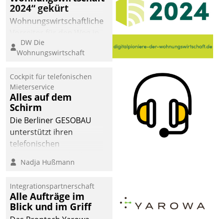
2024“ gekürt
Wohnungswirtschaftliche
Vorreiter für den Weg in
DW Die
eine digitale Zukunft zu
Wohnungswirtschaft
finden, ist das Ziel des
Awards „Digitalpioniere
Cockpit für telefonischen
der
Mieterservice
Wohnungswirtschaft“.
Alles auf dem
Bewerben können sich
Schirm
dafür ein Team
Die Berliner GESOBAU
bestehend aus
unterstützt ihren
Wohnungsunternehmen
telefonischen
und PropTech.
Mieterservice mit einem
Nadja Hußmann
digitalen Cockpit, das
situationsbezogen
Integrationspartnerschaft
passende Fragen und
Alle Aufträge im
Schlagworte auswirft.
Blick und im Griff
Eine intuitive