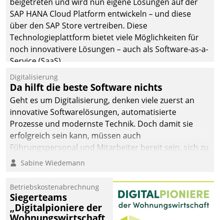
beigetreten und wird nun eigene Lösungen auf der
SAP HANA Cloud Platform entwickeln – und diese
über den SAP Store vertreiben. Diese
Technologieplattform bietet viele Möglichkeiten für
noch innovativere Lösungen – auch als Software-as-a-
Service (SaaS).
Digitalisierung
Da hilft die beste Software nichts
Geht es um Digitalisierung, denken viele zuerst an
innovative Softwarelösungen, automatisierte
Prozesse und modernste Technik. Doch damit sie
erfolgreich sein kann, müssen auch
Führungspersonal und Mitarbeiter bereit sein, sich zu
verändern und anzupassen, sonst werden sie an ihr
Sabine Wiedemann
scheitern.
Betriebskostenabrechnung
Siegerteams
„Digitalpioniere der
Wohnungswirtschaft