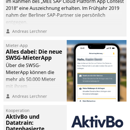
im Rahmen des „MEE SAP Cloud Platform App Contest
2018“ eine Auszeichnung erhalten. Im Frühjahr 2019
nahm der Berliner SAP-Partner sie persönlich
entgegen.
Andreas Lerchner
Mieter-App
Alles dabei: Die neue
SWSG-MieterApp
Über die SWSG-
MieterApp können die
mehr als 50.000 Mieter
mit ihrem
Wohnungsunternehmen
Andreas Lerchner
kommunizieren, auf dem
Laufenden bleiben, Daten
Kooperation
einsehen und ändern
AktivBo und
oder
Datatrain:
Datenbasierte
Schadensmeldungen