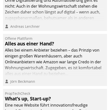
Ohne Digitalisierung und Automatisierung geht es
die Bereitschaft, sich zu überprüfen, zu hinterfragen
nicht: Auch in der Wohnungswirtschaft stehen die
und zu verändern.
Zeichen daher schon längst auf digital – wenn auch,
zugegebenermaßen, behutsamer als in anderen
Branchen.
Andreas Lerchner
Offene Plattform
Alles aus einer Hand?
Alles bei einem Anbieter beziehen – das Prinzip von
einigen großen Warenhäusern, aber auch
Onlineanbietern wie Amazon war lange Credo in der
Wohnungswirtschaft. Zugegeben, es ist komfortabel
alles aus einer Hand zu beziehen...
Jörn Beckmann
PropTechCheck
What’s up, Start-up?
Eine neue Website führt innovationsfreudige