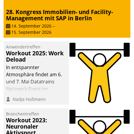
28. Kongress Immobilien- und Facility-
Management mit SAP in Berlin
14. September 2026
–
15. September 2026
Anwendertreffen
Workout 2025: Work
Deload
In entspannter
Atmosphäre findet am 6.
und 7. Mai Datatrains
Netzwerk-Event im
Kunden- und Partnerkreis
Nadja Hußmann
statt. Zentrale Frage: Wie
lassen sich
Branchentreffen
Mammutprojekte
Workout 2023:
meistern und Workloads
Neuronaler
Aktivsport
wuppen – bei zunehmend