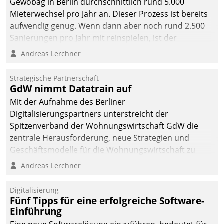
Gewobag in Berlin durchschnittlich rund 5.000
Mieterwechsel pro Jahr an. Dieser Prozess ist bereits
aufwendig genug. Wenn dann aber noch rund 2.500
Sanierungen pro Jahr mit reinspielen, ist der
Betreuungs- und Organisationsaufwand immens. Im
Andreas Lerchner
Rahmen ihrer Digitalisierungsstrategie hat das
kommunale Wohnungsbauunternehmen daher
Strategische Partnerschaft
gemeinsam mit der Berliner Datatrain GmbH den
GdW nimmt Datatrain auf
Teilprozess der Objektsanierung digitalisiert.
Mit der Aufnahme des Berliner
Digitalisierungspartners unterstreicht der
Spitzenverband der Wohnungswirtschaft GdW die
zentrale Herausforderung, neue Strategien und
Geschäftsmodelle für die Wohnungswirtschaft zu
entwickeln.
Andreas Lerchner
Digitalisierung
Fünf Tipps für eine erfolgreiche Software-
Einführung