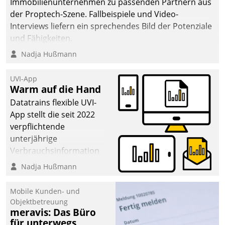
Immobilienunternehmen zu passenden Partnern aus
der Proptech-Szene. Fallbeispiele und Video-
Interviews liefern ein sprechendes Bild der Potenziale
und Fähigkeiten.
Nadja Hußmann
UVI-App
Warm auf die Hand
Datatrains flexible UVI-
App stellt die seit 2022
verpflichtende
unterjährige
Verbrauchsinformation
schnell, zuverlässig und
Nadja Hußmann
leicht bekömmlich bereit:
Die monatlichen
Mobile Kunden- und
Mitteilungen zum
Objektbetreuung
meravis: Das Büro
Heizungs- und
für unterwegs
Wasserverbrauch gehen