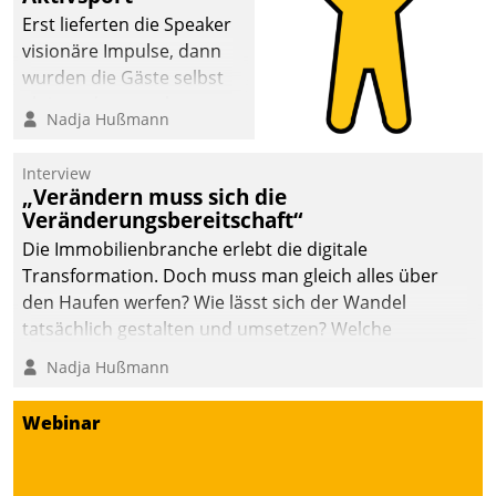
anspruchsvollen
Erst lieferten die Speaker
Aufgaben und
visionäre Impulse, dann
abnehmendem
wurden die Gäste selbst
Nachwuchs?
aktiv und sammelten
Nadja Hußmann
methodisch
Vernetzungsideen fürs
Interview
Quartier. Dazwischen
„Verändern muss sich die
zeigte Datatrain, was es
Veränderungsbereitschaft“
Neues zu bieten hat.
Die Immobilienbranche erlebt die digitale
Transformation. Doch muss man gleich alles über
den Haufen werfen? Wie lässt sich der Wandel
tatsächlich gestalten und umsetzen? Welche
Argumente zählen wirklich?
Nadja Hußmann
Webinar