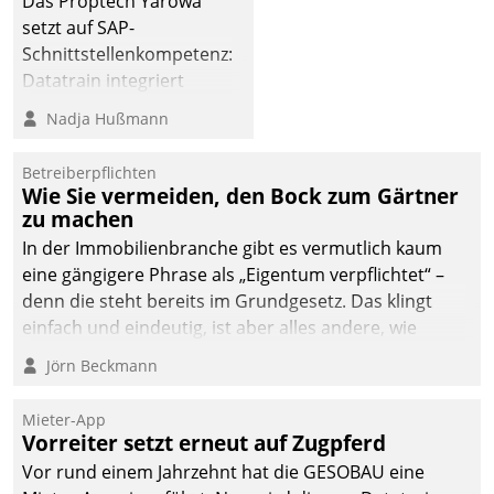
Das Proptech Yarowa
Dialogführung ermöglicht
setzt auf SAP-
dem externen
Schnittstellenkompetenz:
Serviceteam, Anrufe von
Datatrain integriert
Mietenden zügiger und
Yarowas Portal zur
Nadja Hußmann
effizienter zu bearbeiten.
Vergabe und Verwaltung
von Aufträgen der
Betreiberpflichten
operativen
Wie Sie vermeiden, den Bock zum Gärtner
Instandhaltung in die
zu machen
SAP-Systemlandschaft
In der Immobilienbranche gibt es vermutlich kaum
deutscher
eine gängigere Phrase als „Eigentum verpflichtet“ –
Wohnungsunternehmen
denn die steht bereits im Grundgesetz. Das klingt
– und beschleunigt damit
einfach und eindeutig, ist aber alles andere, wie
den Weg vom
Branchenbeschäftigte wissen. Denn mit der
Jörn Beckmann
Mieteranliegen zum
Verantwortung folgen Verpflichtungen.
Dienstleisterauftrag.
Mieter-App
Vorreiter setzt erneut auf Zugpferd
Vor rund einem Jahrzehnt hat die GESOBAU eine