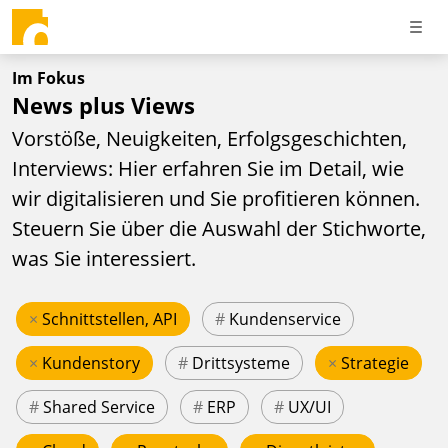
Im Fokus
News plus Views
Vorstöße, Neuigkeiten, Erfolgsgeschichten,
Interviews: Hier erfahren Sie im Detail, wie
wir digitalisieren und Sie profitieren können.
Steuern Sie über die Auswahl der Stichworte,
was Sie interessiert.
×
Schnittstellen, API
#
Kundenservice
×
Kundenstory
#
Drittsysteme
×
Strategie
#
Shared Service
#
ERP
#
UX/UI