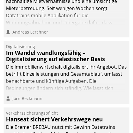
nachhaltige Mietverhältnisse und eine umsichtige
Mieterbetreuung. Seit wenigen Wochen sorgt
Datatrains mobile Applikation für die
Wohnungsabnahme und -übergabe dafür, dass
Mieter wohlgeordnet kommen und, so es sein muss,
Andreas Lerchner
gehen können.
Digitalisierung
Im Wandel wandlungsfähig –
Digitalisierung auf elastischer Basis
Die Immobilienwirtschaft digitalisiert ihr Angebot. Das
betrifft Einzelleistungen und Gesamtablauf, umfasst
benachbarte und künftige Aufgaben. Die
Bedingungen ändern sich ständig. Wie lässt sich
technisch die Kontrolle wahren und zugleich Freiraum
Jörn Beckmann
fürs Wachsen öffnen?
Verkehrssicherungspflicht
Hanseat sichert Verkehrswege neu
Die Bremer BREBAU nutzt mit Gewinn Datatrains