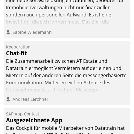
Eine neue Softwarelösung einzuführen, bedeutet für
Immobilienverwaltungen nicht nur finanziellen,
sondern auch personellen Aufwand. Es ist eine
Investition, die sich lohnen muss. Das Ziel: die
nachhaltige Optimierung der Geschäftsabläufe. Damit
Sabine Wiedemann
dieses Ziel erreicht wird, sollten einige Grundregeln
befolgt werden.
Kooperation
Chat-fit
Die Zusammenarbeit zwischen AT Estate und
Datatrain ermöglicht Vermietern auf der einen und
Mietern auf der anderen Seite die messengerbasierte
Kommunikation: Mieter erreichen Akteure des
Unternehmens jetzt direkt per Messenger,
Mitarbeiter oder Dienstleister empfangen oder
Andreas Lerchner
versenden die Nachrichten via Cockpit.
SAP App Contest
Ausgezeichnete App
Das Cockpit für mobile Mitarbeiter von Datatrain hat