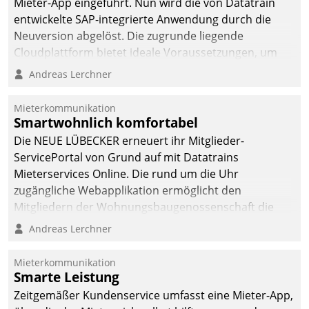
Mieter-App eingeführt. Nun wird die von Datatrain
entwickelte SAP-integrierte Anwendung durch die
Neuversion abgelöst. Die zugrunde liegende
Cloudplattform bietet ideale Voraussetzungen, um
die Funktionalität der App zu erweitern und weitere
Andreas Lerchner
innovative Apps, auch von Drittanbietern, in SAP zu
integrieren.
Mieterkommunikation
Smartwohnlich komfortabel
Die NEUE LÜBECKER erneuert ihr Mitglieder-
ServicePortal von Grund auf mit Datatrains
Mieterservices Online. Die rund um die Uhr
zugängliche Webapplikation ermöglicht den
Mitgliedern der Wohnungs­bau­genossenschaft die
Kontaktaufnahme per Smartphone, Tablet oder PC.
Andreas Lerchner
Mieterkommunikation
Smarte Leistung
Zeitgemäßer Kundenservice umfasst eine Mieter-App,