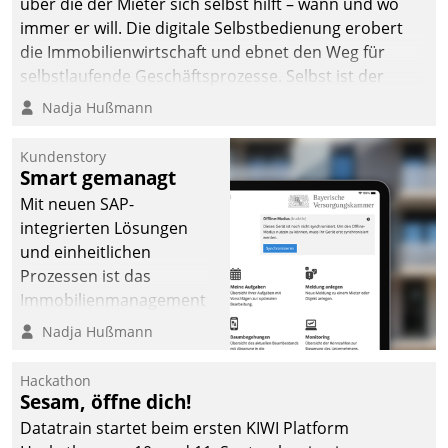
über die der Mieter sich selbst hilft – wann und wo
immer er will. Die digitale Selbstbedienung erobert
die Immobilienwirtschaft und ebnet den Weg für
selbstlaufende Geschäftsprozesse. Selbst ist der
Kunde und smart der Serviceanbieter.
Nadja Hußmann
Kundenstory
Smart gemanagt
Mit neuen SAP-
integrierten Lösungen
und einheitlichen
Prozessen ist das
Immobilienmanagement
der Bayerischen
Nadja Hußmann
Versorgungskammer im
Ressort Kapitalanlage für
Hackathon
künftige Aufgaben und
Sesam, öffne dich!
Herausforderungen
Datatrain startet beim ersten KIWI Platform
gerüstet.