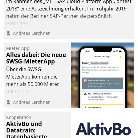
im Rahmen des „MEE SAP Cloud Platform App Contest
2018“ eine Auszeichnung erhalten. Im Frühjahr 2019
nahm der Berliner SAP-Partner sie persönlich
entgegen.
Andreas Lerchner
Mieter-App
Alles dabei: Die neue
SWSG-MieterApp
Über die SWSG-
MieterApp können die
mehr als 50.000 Mieter
mit ihrem
Wohnungsunternehmen
Andreas Lerchner
kommunizieren, auf dem
Laufenden bleiben, Daten
Kooperation
einsehen und ändern
AktivBo und
oder
Datatrain:
Datenbasierte
Schadensmeldungen