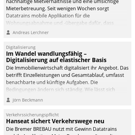
nachhaltige Mietverhältnisse und eine umsichtige
Mieterbetreuung. Seit wenigen Wochen sorgt
Datatrains mobile Applikation für die
Wohnungsabnahme und -übergabe dafür, dass
Mieter wohlgeordnet kommen und, so es sein muss,
Andreas Lerchner
gehen können.
Digitalisierung
Im Wandel wandlungsfähig –
Digitalisierung auf elastischer Basis
Die Immobilienwirtschaft digitalisiert ihr Angebot. Das
betrifft Einzelleistungen und Gesamtablauf, umfasst
benachbarte und künftige Aufgaben. Die
Bedingungen ändern sich ständig. Wie lässt sich
technisch die Kontrolle wahren und zugleich Freiraum
Jörn Beckmann
fürs Wachsen öffnen?
Verkehrssicherungspflicht
Hanseat sichert Verkehrswege neu
Die Bremer BREBAU nutzt mit Gewinn Datatrains