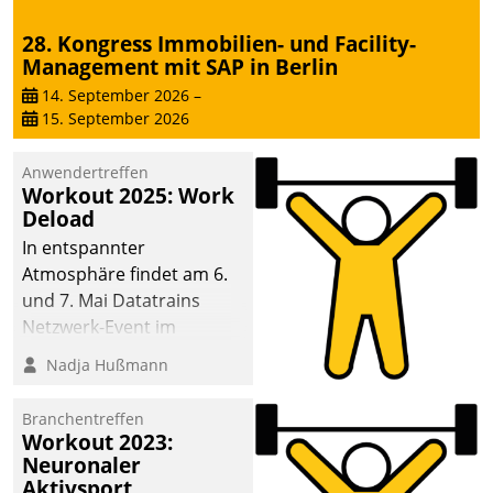
28. Kongress Immobilien- und Facility-
Management mit SAP in Berlin
14. September 2026
–
15. September 2026
Anwendertreffen
Workout 2025: Work
Deload
In entspannter
Atmosphäre findet am 6.
und 7. Mai Datatrains
Netzwerk-Event im
Kunden- und Partnerkreis
Nadja Hußmann
statt. Zentrale Frage: Wie
lassen sich
Branchentreffen
Mammutprojekte
Workout 2023:
meistern und Workloads
Neuronaler
Aktivsport
wuppen – bei zunehmend