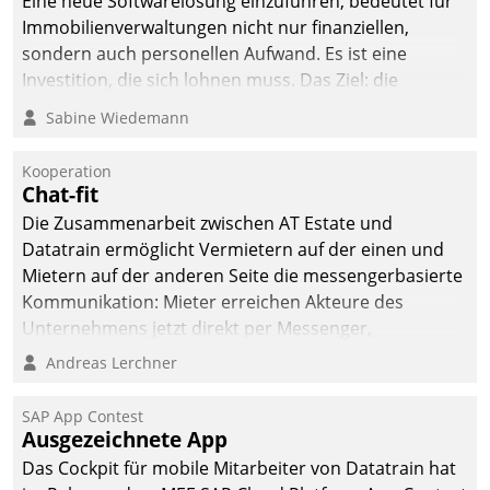
Eine neue Softwarelösung einzuführen, bedeutet für
Immobilienverwaltungen nicht nur finanziellen,
sondern auch personellen Aufwand. Es ist eine
Investition, die sich lohnen muss. Das Ziel: die
nachhaltige Optimierung der Geschäftsabläufe. Damit
Sabine Wiedemann
dieses Ziel erreicht wird, sollten einige Grundregeln
befolgt werden.
Kooperation
Chat-fit
Die Zusammenarbeit zwischen AT Estate und
Datatrain ermöglicht Vermietern auf der einen und
Mietern auf der anderen Seite die messengerbasierte
Kommunikation: Mieter erreichen Akteure des
Unternehmens jetzt direkt per Messenger,
Mitarbeiter oder Dienstleister empfangen oder
Andreas Lerchner
versenden die Nachrichten via Cockpit.
SAP App Contest
Ausgezeichnete App
Das Cockpit für mobile Mitarbeiter von Datatrain hat