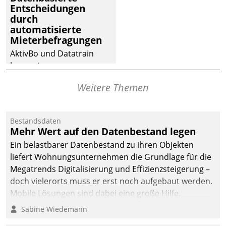
Entscheidungen
abgeben – rund um die
durch
Uhr.
automatisierte
Mieterbefragungen
AktivBo und Datatrain
kooperieren –
Immobilienunternehmen
Weitere Themen
profitieren: Die nahtlose
Integration der Lösungen
von AktivBo und
Bestandsdaten
Datatrain ermöglicht
Mehr Wert auf den Datenbestand legen
automatisiert ausgelöste,
Ein belastbarer Datenbestand zu ihren Objekten
zielgerichtete
liefert Wohnungsunternehmen die Grundlage für die
Mieterbefragungen – eine
Megatrends Digitalisierung und Effizienzsteigerung –
starke Grundlage für
doch vielerorts muss er erst noch aufgebaut werden.
intelligente,
Mobile Lösungen sind dabei eine große Hilfe.
datengestützte
Sabine Wiedemann
Entscheidungen.