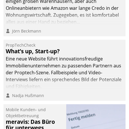
einigen großen Warenhäusern, aber auch
Onlineanbietern wie Amazon war lange Credo in der
Wohnungswirtschaft. Zugegeben, es ist komfortabel
alles aus einer Hand zu beziehen...
Jörn Beckmann
PropTechCheck
What’s up, Start-up?
Eine neue Website führt innovationsfreudige
Immobilienunternehmen zu passenden Partnern aus
der Proptech-Szene. Fallbeispiele und Video-
Interviews liefern ein sprechendes Bild der Potenziale
und Fähigkeiten.
Nadja Hußmann
Mobile Kunden- und
Objektbetreuung
meravis: Das Büro
für unterwegs