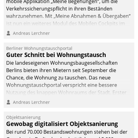
mobile Applikation „Meine Begehungen“, um die
Verkehrssicherungspflicht in ihren Beständen
wahrzunehmen. Mit „Meine Abnahmen & Übergaben“
ist nun ein weiteres Modul des Mobilen Cockpits im
Einsatz.
Andreas Lerchner
Berliner Wohnungstauschportal
Guter Schnitt bei Wohnungstausch
Die landeseigenen Wohnungsbaugesellschaften
Berlins bieten ihren Mietern seit September die
Chance, die Wohnung zu tauschen. Das neue
Wohnungstauschportal verspricht eine bessere
Nutzung des knappen Wohnraums der Stadt. Erster
Anwendungsfall für Datatrains Lösung API-Hub mit
Andreas Lerchner
Schnittstellen zu den ERP-Systemen der
Unternehmen.
Objektsanierung
Gewobag digitalisiert Objektsanierung
Bei rund 70.000 Bestandswohnungen stehen bei der