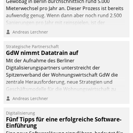
Gewobag in Berlin durchschnittlich rund 5.000
Mieterwechsel pro Jahr an. Dieser Prozess ist bereits
aufwendig genug. Wenn dann aber noch rund 2.500
Sanierungen pro Jahr mit reinspielen, ist der
Betreuungs- und Organisationsaufwand immens. Im
Andreas Lerchner
Rahmen ihrer Digitalisierungsstrategie hat das
kommunale Wohnungsbauunternehmen daher
Strategische Partnerschaft
gemeinsam mit der Berliner Datatrain GmbH den
GdW nimmt Datatrain auf
Teilprozess der Objektsanierung digitalisiert.
Mit der Aufnahme des Berliner
Digitalisierungspartners unterstreicht der
Spitzenverband der Wohnungswirtschaft GdW die
zentrale Herausforderung, neue Strategien und
Geschäftsmodelle für die Wohnungswirtschaft zu
entwickeln.
Andreas Lerchner
Digitalisierung
Fünf Tipps für eine erfolgreiche Software-
Einführung