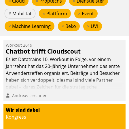
×
Cloud
×
Proptechs
×
Dienstleister
#
Mobilität
×
Plattform
×
Event
×
Machine Learning
×
Beko
×
UVI
Workout 2019
Chatbot trifft Cloudscout
Es ist Datatrains 10. Workout in Folge, vor einem
Jahrzehnt hat das 20-jährige Unternehmen das erste
Anwendertreffen organisiert. Beiträge und Besucher
haben sich verdoppelt, diesmal sind viele Partner
dabei – klares Zeichen für die strategische
Fokussierung auf den Kunden.
Andreas Lerchner
Wir sind dabei
Kongress