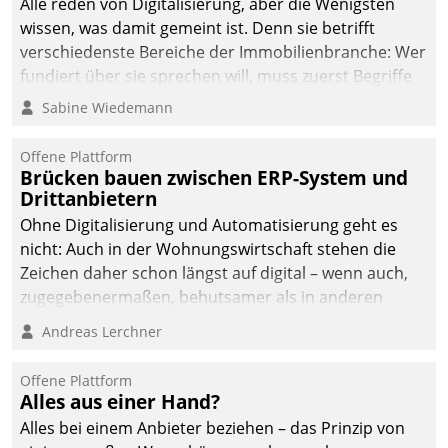
Alle reden von Digitalisierung, aber die Wenigsten
man auf
wissen, was damit gemeint ist. Denn sie betrifft
Cloudtechnologie,
verschiedenste Bereiche der Immobilienbranche: Wer
bewährte und Startup-
fundiert über sie sprechen will, muss zuerst Begriffe
Partner sowie erstmals
klären. Ein Aspekt ist die betriebliche Optimierung:
Sabine Wiedemann
agile Projektmethoden.
Moderne Softwarelösungen ermöglichen große
Einsparungen durch optimierte und automatisierte
Offene Plattform
Prozesse. Doch man darf nicht zu viel erwarten: Allein
Brücken bauen zwischen ERP-System und
Drittanbietern
mit der Einführung einer neuen Software ist es nicht
getan. Die Digitalisierung erfordert von Unternehmen
Ohne Digitalisierung und Automatisierung geht es
die Bereitschaft, sich zu überprüfen, zu hinterfragen
nicht: Auch in der Wohnungswirtschaft stehen die
und zu verändern.
Zeichen daher schon längst auf digital – wenn auch,
zugegebenermaßen, behutsamer als in anderen
Branchen.
Andreas Lerchner
Offene Plattform
Alles aus einer Hand?
Alles bei einem Anbieter beziehen – das Prinzip von