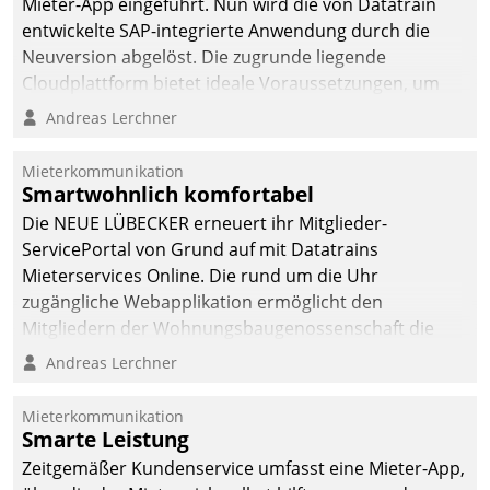
Mieter-App eingeführt. Nun wird die von Datatrain
entwickelte SAP-integrierte Anwendung durch die
Neuversion abgelöst. Die zugrunde liegende
Cloudplattform bietet ideale Voraussetzungen, um
die Funktionalität der App zu erweitern und weitere
Andreas Lerchner
innovative Apps, auch von Drittanbietern, in SAP zu
integrieren.
Mieterkommunikation
Smartwohnlich komfortabel
Die NEUE LÜBECKER erneuert ihr Mitglieder-
ServicePortal von Grund auf mit Datatrains
Mieterservices Online. Die rund um die Uhr
zugängliche Webapplikation ermöglicht den
Mitgliedern der Wohnungs­bau­genossenschaft die
Kontaktaufnahme per Smartphone, Tablet oder PC.
Andreas Lerchner
Mieterkommunikation
Smarte Leistung
Zeitgemäßer Kundenservice umfasst eine Mieter-App,