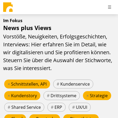
Im Fokus
News plus Views
Vorstöße, Neuigkeiten, Erfolgsgeschichten,
Interviews: Hier erfahren Sie im Detail, wie
wir digitalisieren und Sie profitieren können.
Steuern Sie über die Auswahl der Stichworte,
was Sie interessiert.
×
Schnittstellen, API
#
Kundenservice
×
Kundenstory
#
Drittsysteme
×
Strategie
#
Shared Service
#
ERP
#
UX/UI