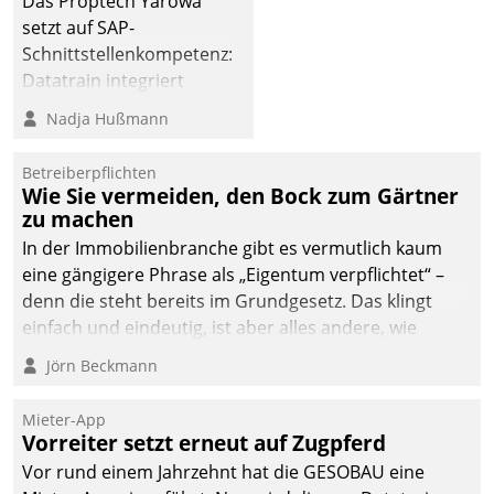
Das Proptech Yarowa
Dialogführung ermöglicht
setzt auf SAP-
dem externen
Schnittstellenkompetenz:
Serviceteam, Anrufe von
Datatrain integriert
Mietenden zügiger und
Yarowas Portal zur
Nadja Hußmann
effizienter zu bearbeiten.
Vergabe und Verwaltung
von Aufträgen der
Betreiberpflichten
operativen
Wie Sie vermeiden, den Bock zum Gärtner
Instandhaltung in die
zu machen
SAP-Systemlandschaft
In der Immobilienbranche gibt es vermutlich kaum
deutscher
eine gängigere Phrase als „Eigentum verpflichtet“ –
Wohnungsunternehmen
denn die steht bereits im Grundgesetz. Das klingt
– und beschleunigt damit
einfach und eindeutig, ist aber alles andere, wie
den Weg vom
Branchenbeschäftigte wissen. Denn mit der
Jörn Beckmann
Mieteranliegen zum
Verantwortung folgen Verpflichtungen.
Dienstleisterauftrag.
Mieter-App
Vorreiter setzt erneut auf Zugpferd
Vor rund einem Jahrzehnt hat die GESOBAU eine