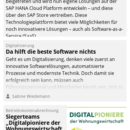
beigetreten und wird nun eigene Lösungen auf der
SAP HANA Cloud Platform entwickeln – und diese
über den SAP Store vertreiben. Diese
Technologieplattform bietet viele Möglichkeiten für
noch innovativere Lösungen – auch als Software-as-a-
Service (SaaS).
Digitalisierung
Da hilft die beste Software nichts
Geht es um Digitalisierung, denken viele zuerst an
innovative Softwarelösungen, automatisierte
Prozesse und modernste Technik. Doch damit sie
erfolgreich sein kann, müssen auch
Führungspersonal und Mitarbeiter bereit sein, sich zu
verändern und anzupassen, sonst werden sie an ihr
Sabine Wiedemann
scheitern.
Betriebskostenabrechnung
Siegerteams
„Digitalpioniere der
Wohnungswirtschaft