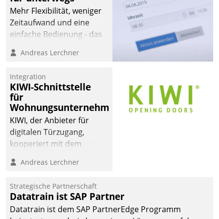
Mehr Flexibilität, weniger
Zeitaufwand und eine
einfache Bedienung - das
verspricht das aktuelle
Andreas Lerchner
Cockpit für mobile
Mitarbeiter von
Integration
Datatrain. Die meravis
KIWI-Schnittstelle
Wohnungsbau- und
für
Immobilien GmbH hat
Wohnungsunternehmen
sich dabei für den Betrieb
KIWI, der Anbieter für
der Lösung über die SAP
digitalen Türzugang,
Cloud Platform
kooperiert mit dem
entschieden - als erstes
Beratungs- und
Andreas Lerchner
Unternehmen am
Softwareentwicklungshaus
Wohnungsmarkt.
Datatrain.
Strategische Partnerschaft
Datatrain ist SAP Partner
Datatrain ist dem SAP PartnerEdge Programm