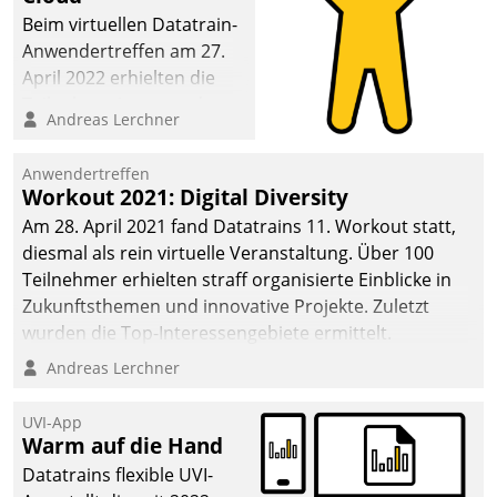
Beim virtuellen Datatrain-
Anwendertreffen am 27.
April 2022 erhielten die
Teilnehmerinnen und
Andreas Lerchner
Teilnehmer kurzweilige
Einblicke in innovative
Anwendertreffen
Cloud-Strategien und -
Workout 2021: Digital Diversity
Lösungen mit hohem
Am 28. April 2021 fand Datatrains 11. Workout statt,
Zukunftspotenzial.
diesmal als rein virtuelle Veranstaltung. Über 100
Teilnehmer erhielten straff organisierte Einblicke in
Zukunftsthemen und innovative Projekte. Zuletzt
wurden die Top-Interessengebiete ermittelt.
Andreas Lerchner
UVI-App
Warm auf die Hand
Datatrains flexible UVI-