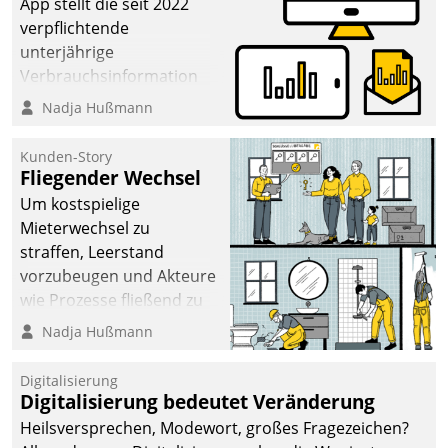
App stellt die seit 2022
verpflichtende
unterjährige
Verbrauchsinformation
schnell, zuverlässig und
Nadja Hußmann
leicht bekömmlich bereit:
Die monatlichen
Kunden-Story
Mitteilungen zum
Fliegender Wechsel
Heizungs- und
Um kostspielige
Wasserverbrauch gehen
Mieterwechsel zu
automatisiert, vollständig
straffen, Leerstand
und auf Wunsch über
vorzubeugen und Akteure
mehrere zuvor
wie Prozesse fließend zu
festgelegte
vernetzen, nutzt die
Nadja Hußmann
Kommunikationswege bei
Berliner Gewobag seit
den Empfängern ein.
Jahresbeginn eine
Digitalisierung
Überblick, Einsicht und
Digitalisierung bedeutet Veränderung
Eingriff bietende Lösung.
Heilsversprechen, Modewort, großes Fragezeichen?
Zur Entwicklung setzte