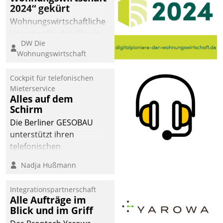
2024“ gekürt
Wohnungswirtschaftliche
Vorreiter für den Weg in
DW Die
eine digitale Zukunft zu
Wohnungswirtschaft
finden, ist das Ziel des
Awards „Digitalpioniere
Cockpit für telefonischen
der
Mieterservice
Wohnungswirtschaft“.
Alles auf dem
Bewerben können sich
Schirm
dafür ein Team
Die Berliner GESOBAU
bestehend aus
unterstützt ihren
Wohnungsunternehmen
telefonischen
und PropTech.
Mieterservice mit einem
Nadja Hußmann
digitalen Cockpit, das
situationsbezogen
Integrationspartnerschaft
passende Fragen und
Alle Aufträge im
Schlagworte auswirft.
Blick und im Griff
Eine intuitive