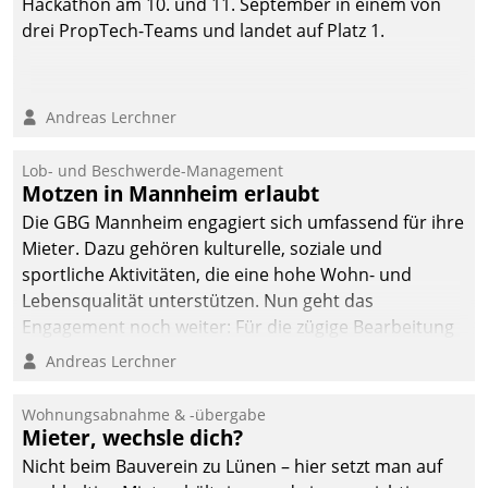
Hackathon am 10. und 11. September in einem von
drei PropTech-Teams und landet auf Platz 1.
Andreas Lerchner
Lob- und Beschwerde-Management
Motzen in Mannheim erlaubt
Die GBG Mannheim engagiert sich umfassend für ihre
Mieter. Dazu gehören kulturelle, soziale und
sportliche Aktivitäten, die eine hohe Wohn- und
Lebensqualität unterstützen. Nun geht das
Engagement noch weiter: Für die zügige Bearbeitung
von Beschwerden – oder Lob – richtet das
Andreas Lerchner
Unternehmen mit Datatrains Applikation fürs Lob-
und Beschwerde-Management einen eigenen Kanal
Wohnungsabnahme & -übergabe
ein.
Mieter, wechsle dich?
Nicht beim Bauverein zu Lünen – hier setzt man auf