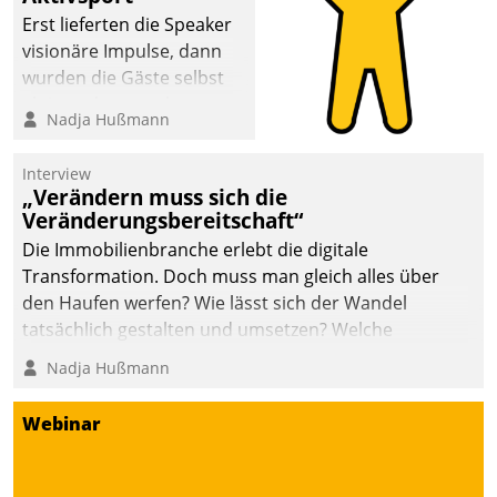
anspruchsvollen
Erst lieferten die Speaker
Aufgaben und
visionäre Impulse, dann
abnehmendem
wurden die Gäste selbst
Nachwuchs?
aktiv und sammelten
Nadja Hußmann
methodisch
Vernetzungsideen fürs
Interview
Quartier. Dazwischen
„Verändern muss sich die
zeigte Datatrain, was es
Veränderungsbereitschaft“
Neues zu bieten hat.
Die Immobilienbranche erlebt die digitale
Transformation. Doch muss man gleich alles über
den Haufen werfen? Wie lässt sich der Wandel
tatsächlich gestalten und umsetzen? Welche
Argumente zählen wirklich?
Nadja Hußmann
Webinar