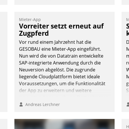
Das Proptech Yarowa setzt auf SAP-
Schnittstellenkompetenz: Datatrain
integriert Yarowas Portal zur Vergabe
Mieter-App
M
und Verwaltung von Aufträgen der
Vorreiter setzt erneut auf
operativen Instandhaltung in die SAP-
Zugpferd
Systemlandschaft deutscher
Vor rund einem Jahrzehnt hat die
D
Wohnungsunternehmen – und
GESOBAU eine Mieter-App eingeführt.
M
beschleunigt damit den Weg vom
Nun wird die von Datatrain entwickelte
m
Mieteranliegen zum Dienstleisterauftrag.
SAP-integrierte Anwendung durch die
r
Nadja Hußmann
Neuversion abgelöst. Die zugrunde
W
liegende Cloudplattform bietet ideale
M
Voraussetzungen, um die Funktionalität
g
der App zu erweitern und weitere
S
innovative Apps, auch von Drittanbietern,
in SAP zu integrieren.
Andreas Lerchner
:
H