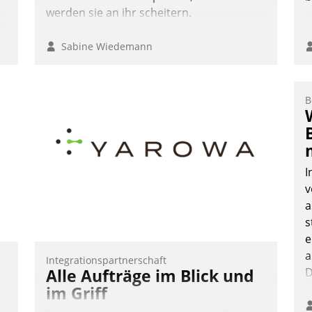
werden sie an ihr scheitern.
n
Sabine Wiedemann
B
I
v
a
s
e
a
Integrationspartnerschaft
Alle Aufträge im Blick und
D
V
im Griff