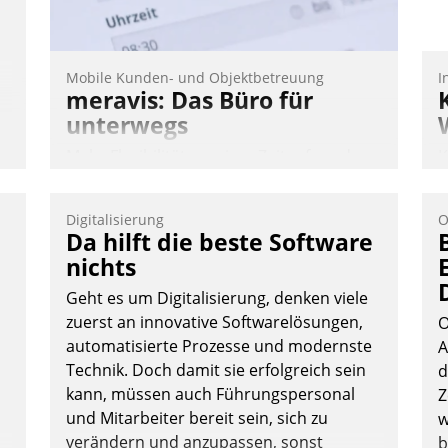
Mobile Kunden- und Objektbetreuung
I
meravis: Das Büro für
unterwegs
Mehr Flexibilität, weniger Zeitaufwand
K
und eine einfache Bedienung - das
T
verspricht das aktuelle Cockpit für mobile
B
Digitalisierung
O
Mitarbeiter von Datatrain. Die meravis
S
Da hilft die beste Software
Wohnungsbau- und Immobilien GmbH
nichts
hat sich dabei für den Betrieb der Lösung
Geht es um Digitalisierung, denken viele
über die SAP Cloud Platform entschieden
zuerst an innovative Softwarelösungen,
O
- als erstes Unternehmen am
automatisierte Prozesse und modernste
A
Wohnungsmarkt.
Technik. Doch damit sie erfolgreich sein
d
Andreas Lerchner
kann, müssen auch Führungspersonal
Z
und Mitarbeiter bereit sein, sich zu
w
verändern und anzupassen, sonst
b