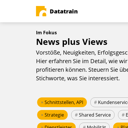
Datatrain
Im Fokus
News plus Views
Vorstöße, Neuigkeiten, Erfolgsgesc
Hier erfahren Sie im Detail, wie wir
profitieren können. Steuern Sie üb
Stichworte, was Sie interessiert.
×
Schnittstellen, API
#
Kundenservic
×
Strategie
#
Shared Service
#
×
Dienstleister
#
Mobilität
×
Pla