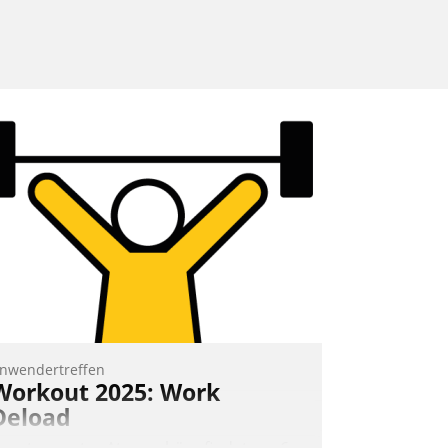
nwendertreffen
Workout 2025: Work
Deload
n entspannter Atmosphäre findet am 6.