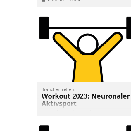
Branchentreffen
Workout 2023: Neuronaler
Aktivsport
Erst lieferten die Speaker visionäre
Impulse, dann wurden die Gäste selbst
aktiv und sammelten methodisch