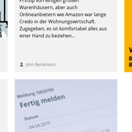
Prinzip von einigen großen
Warenhäusern, aber auch
Onlineanbietern wie Amazon war lange
Credo in der Wohnungswirtschaft.
Zugegeben, es ist komfortabel alles aus
einer Hand zu beziehen...
Jörn Beckmann
t
-
n