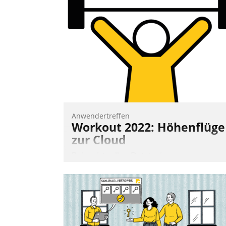
Vernetzungsideen fürs Quartier.
Dazwischen zeigte Datatrain, was es
Neues zu bieten hat.
Nadja Hußmann
Anwendertreffen
Workout 2022: Höhenflüge
zur Cloud
Beim virtuellen Datatrain-
Anwendertreffen am 27. April 2022
erhielten die Teilnehmerinnen und
Teilnehmer kurzweilige Einblicke in
innovative Cloud-Strategien und -
Lösungen mit hohem Zukunftspotenzial.