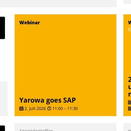
u
K
F
Webinar
W
m
K
z
u
Yarowa goes SAP
2. Juli 2026
11:00
–
11:30
Anwendertreffen
I