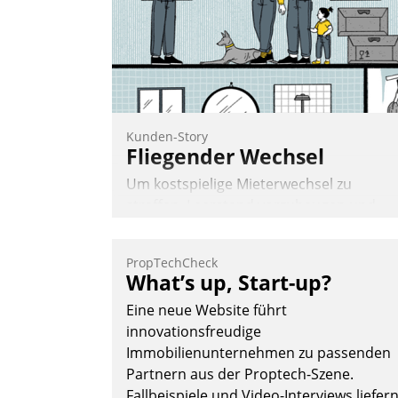
Andreas Lerchner
Kunden-Story
Fliegender Wechsel
Um kostspielige Mieterwechsel zu
straffen, Leerstand vorzubeugen und
Akteure wie Prozesse fließend zu
vernetzen, nutzt die Berliner Gewobag
PropTechCheck
seit Jahresbeginn eine Überblick, Einsich
What’s up, Start-up?
und Eingriff bietende Lösung. Zur
Eine neue Website führt
Entwicklung setzte man auf
innovationsfreudige
Cloudtechnologie, bewährte und Startup
Immobilienunternehmen zu passenden
Partner sowie erstmals agile
Partnern aus der Proptech-Szene.
Projektmethoden.
Fallbeispiele und Video-Interviews liefer