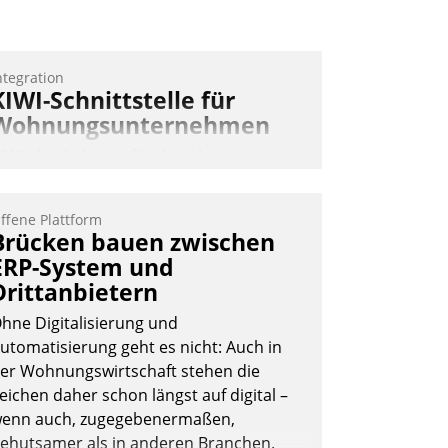
ntegration
KIWI-Schnittstelle für
Wohnungsunternehmen
IWI, der Anbieter für digitalen
ürzugang, kooperiert mit dem
eratungs- und
ffene Plattform
oftwareentwicklungshaus Datatrain.
Brücken bauen zwischen
ERP-System und
Drittanbietern
hne Digitalisierung und
utomatisierung geht es nicht: Auch in
er Wohnungswirtschaft stehen die
Andreas Lerchner
eichen daher schon längst auf digital –
enn auch, zugegebenermaßen,
ehutsamer als in anderen Branchen.