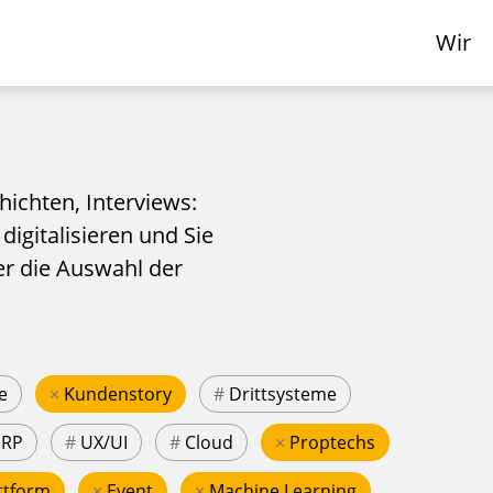
Wir
hichten, Interviews:
 digitalisieren und Sie
er die Auswahl der
e
×
Kundenstory
#
Drittsysteme
ERP
#
UX/UI
#
Cloud
×
Proptechs
ttform
×
Event
×
Machine Learning