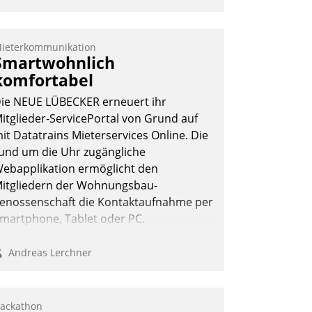
ieterkommunikation
Smartwohnlich
komfortabel
ie NEUE LÜBECKER erneuert ihr
itglieder-ServicePortal von Grund auf
it Datatrains Mieterservices Online. Die
und um die Uhr zugängliche
ebapplikation ermöglicht den
itgliedern der Wohnungs­bau­
enossenschaft die Kontaktaufnahme per
martphone, Tablet oder PC.
Andreas Lerchner
ackathon