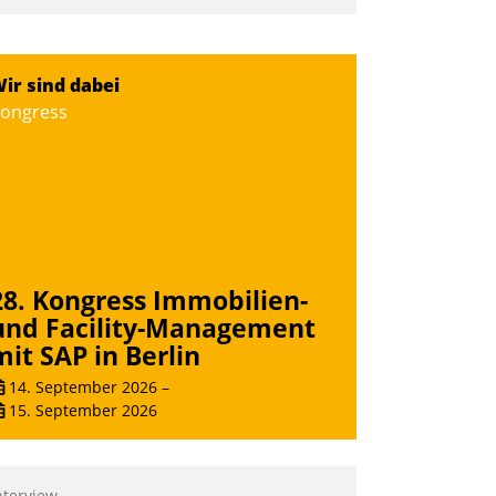
nd 7. Mai Datatrains Netzwerk-Event im
unden- und Partnerkreis statt. Zentrale
rage: Wie lassen sich Mammutprojekte
ir sind dabei
eistern und Workloads wuppen – bei
ongress
unehmend anspruchsvollen Aufgaben
nd abnehmendem Nachwuchs?
Nadja Hußmann
28. Kongress Immobilien-
und Facility-Management
mit SAP in Berlin
14. September 2026
–
15. September 2026
nterview