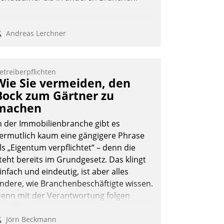
Andreas Lerchner
etreiberpflichten
Wie Sie vermeiden, den
Bock zum Gärtner zu
machen
n der Immobilienbranche gibt es
ermutlich kaum eine gängigere Phrase
ls „Eigentum verpflichtet“ – denn die
teht bereits im Grundgesetz. Das klingt
infach und eindeutig, ist aber alles
ndere, wie Branchenbeschäftigte wissen.
enn mit der Verantwortung folgen
erpflichtungen.
Jörn Beckmann