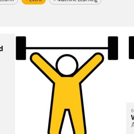
d
B
E