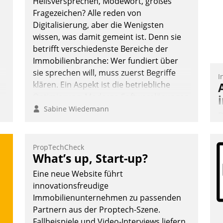
Heilsversprechen, Modewort, großes
Fragezeichen? Alle reden von
Digitalisierung, aber die Wenigsten
wissen, was damit gemeint ist. Denn sie
betrifft verschiedenste Bereiche der
Immobilienbranche: Wer fundiert über
sie sprechen will, muss zuerst Begriffe
I
klären. Ein Aspekt ist die betriebliche
Optimierung: Moderne Softwarelösungen
ermöglichen große Einsparungen durch
Sabine Wiedemann
D
optimierte und automatisierte Prozesse.
S
Doch man darf nicht zu viel erwarten:
i
Allein mit der Einführung einer neuen
PropTechCheck
u
What’s up, Start-up?
Software ist es nicht getan. Die
o
Digitalisierung erfordert von
Eine neue Website führt
S
Unternehmen die Bereitschaft, sich zu
innovationsfreudige
W
überprüfen, zu hinterfragen und zu
Immobilienunternehmen zu passenden
b
verändern.
Partnern aus der Proptech-Szene.
M
Fallbeispiele und Video-Interviews liefern