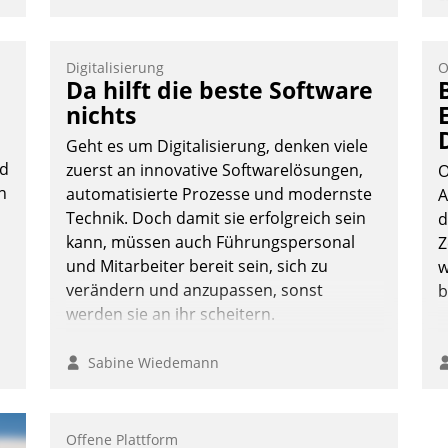
s
A
v
Digitalisierung
O
s
Da hilft die beste Software
u
nichts
E
Geht es um Digitalisierung, denken viele
C
ud
zuerst an innovative Softwarelösungen,
P
O
n
automatisierte Prozesse und modernste
P
A
Technik. Doch damit sie erfolgreich sein
d
kann, müssen auch Führungspersonal
Z
und Mitarbeiter bereit sein, sich zu
w
verändern und anzupassen, sonst
b
werden sie an ihr scheitern.
Sabine Wiedemann
Offene Plattform