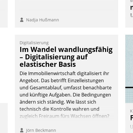
M
n,
Nadja Hußmann
M
u
v
Digitalisierung
M
Im Wandel wandlungsfähig
W
– Digitalisierung auf
h
elastischer Basis
ü
Die Immobilienwirtschaft digitalisiert ihr
-
Angebot. Das betrifft Einzelleistungen
W
und Gesamtablauf, umfasst benachbarte
und künftige Aufgaben. Die Bedingungen
ändern sich ständig. Wie lässt sich
technisch die Kontrolle wahren und
K
zugleich Freiraum fürs Wachsen öffnen?
U
Jörn Beckmann