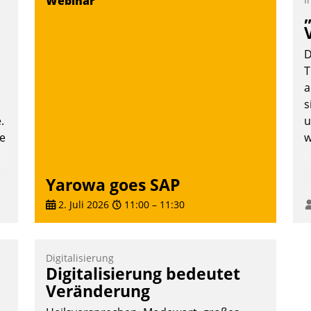
Webinar
T
i
L
D
T
a
s
.
u
te
w
Yarowa goes SAP
2. Juli 2026
11:00
–
11:30
Digitalisierung
Digitalisierung bedeutet
Veränderung