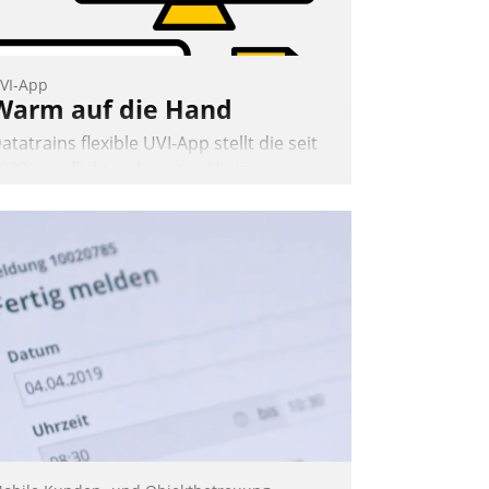
Nadja Hußmann
VI-App
Warm auf die Hand
atatrains flexible UVI-App stellt die seit
022 verpflichtende unterjährige
erbrauchsinformation schnell,
uverlässig und leicht bekömmlich bereit:
ie monatlichen Mitteilungen zum
eizungs- und Wasserverbrauch gehen
utomatisiert, vollständig und auf
unsch über mehrere zuvor festgelegte
ommunikationswege bei den
mpfängern ein.
Nadja Hußmann