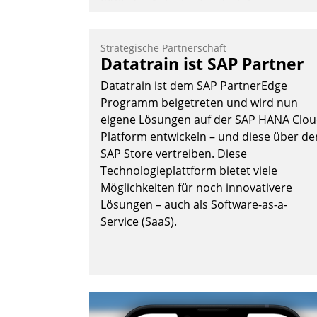
KIWI, der Anbieter für digitalen
Türzugang, kooperiert mit dem
Beratungs- und
Strategische Partnerschaft
Softwareentwicklungshaus Datatrain.
Datatrain ist SAP Partner
Datatrain ist dem SAP PartnerEdge
Programm beigetreten und wird nun
eigene Lösungen auf der SAP HANA Clo
Platform entwickeln – und diese über de
SAP Store vertreiben. Diese
Andreas Lerchner
Technologieplattform bietet viele
Möglichkeiten für noch innovativere
Lösungen – auch als Software-as-a-
Service (SaaS).