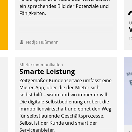
ein sprechendes Bild der Potenziale und
Fähigkeiten.
U
D
Nadja Hußmann
2
V
z
Mieterkommunikation
D
Smarte Leistung
H
Zeitgemäßer Kundenservice umfasst eine
a
Mieter-App, über die der Mieter sich
W
selbst hilft – wann und wo immer er will.
K
Die digitale Selbstbedienung erobert die
E
Immobilienwirtschaft und ebnet den Weg
für selbstlaufende Geschäftsprozesse.
Selbst ist der Kunde und smart der
Serviceanbieter.