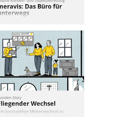
obile Kunden- und Objektbetreuung
meravis: Das Büro für
unterwegs
ehr Flexibilität, weniger Zeitaufwand
nd eine einfache Bedienung - das
erspricht das aktuelle Cockpit für mobile
itarbeiter von Datatrain. Die meravis
ohnungsbau- und Immobilien GmbH
at sich dabei für den Betrieb der Lösung
ber die SAP Cloud Platform entschieden
 als erstes Unternehmen am
ohnungsmarkt.
Andreas Lerchner
unden-Story
Fliegender Wechsel
m kostspielige Mieterwechsel zu