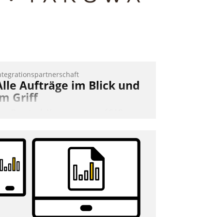
ntegrationspartnerschaft
Alle Aufträge im Blick und
im Griff
as Proptech Yarowa setzt auf SAP-
chnittstellenkompetenz: Datatrain
ntegriert Yarowas Portal zur Vergabe
nd Verwaltung von Aufträgen der
perativen Instandhaltung in die SAP-
ystemlandschaft deutscher
ohnungsunternehmen – und
eschleunigt damit den Weg vom
ieteranliegen zum Dienstleisterauftrag.