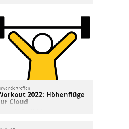
mpulse, dann wurden die Gäste selbst
ktiv und sammelten methodisch
ernetzungsideen fürs Quartier.
azwischen zeigte Datatrain, was es
eues zu bieten hat.
Nadja Hußmann
nwendertreffen
Workout 2022: Höhenflüge
zur Cloud
eim virtuellen Datatrain-
nwendertreffen am 27. April 2022
rhielten die Teilnehmerinnen und
nterview