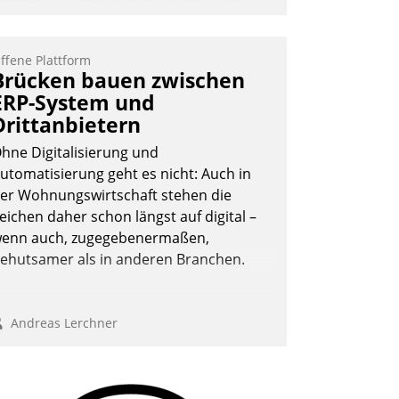
traffen, Leerstand vorzubeugen und
kteure wie Prozesse fließend zu
ernetzen, nutzt die Berliner Gewobag
ffene Plattform
eit Jahresbeginn eine Überblick, Einsicht
Brücken bauen zwischen
nd Eingriff bietende Lösung. Zur
ERP-System und
ntwicklung setzte man auf
Drittanbietern
loudtechnologie, bewährte und Startup-
artner sowie erstmals agile
hne Digitalisierung und
rojektmethoden.
utomatisierung geht es nicht: Auch in
er Wohnungswirtschaft stehen die
Nadja Hußmann
eichen daher schon längst auf digital –
enn auch, zugegebenermaßen,
ehutsamer als in anderen Branchen.
Andreas Lerchner