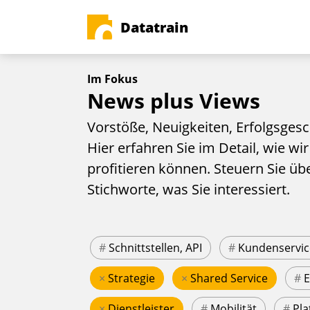
Datatrain
Im Fokus
News plus Views
Vorstöße, Neuigkeiten, Erfolgsgesc
Hier erfahren Sie im Detail, wie wir
profitieren können. Steuern Sie üb
Stichworte, was Sie interessiert.
#
Schnittstellen, API
#
Kundenservic
×
Strategie
×
Shared Service
#
×
Dienstleister
#
Mobilität
#
Pla