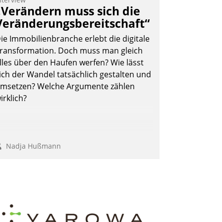
eilnehmer kurzweilige Einblicke in
„Verändern muss sich die
nnovative Cloud-Strategien und -
Veränderungsbereitschaft“
ösungen mit hohem Zukunftspotenzial.
ie Immobilienbranche erlebt die digitale
ransformation. Doch muss man gleich
lles über den Haufen werfen? Wie lässt
ich der Wandel tatsächlich gestalten und
Andreas Lerchner
msetzen? Welche Argumente zählen
irklich?
Nadja Hußmann