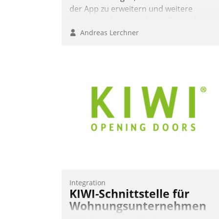
der App zu erweitern und weitere
innovative Apps, auch von Drittanbieter
in SAP zu integrieren.
Andreas Lerchner
Integration
KIWI-Schnittstelle für
Wohnungsunternehmen