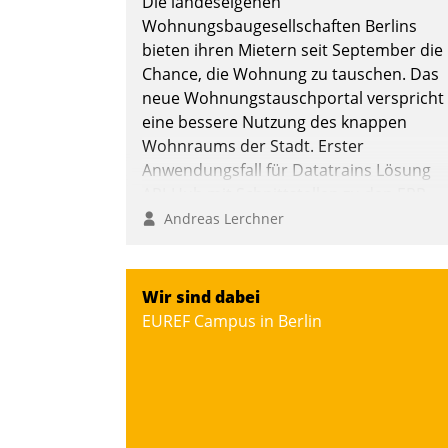
Die landeseigenen
Wohnungsbaugesellschaften Berlins
bieten ihren Mietern seit September die
Chance, die Wohnung zu tauschen. Das
neue Wohnungstauschportal verspricht
eine bessere Nutzung des knappen
Wohnraums der Stadt. Erster
Anwendungsfall für Datatrains Lösung
API-Hub mit Schnittstellen zu den ERP-
Systemen der Unternehmen.
Andreas Lerchner
Wir sind dabei
EUREF Campus in Berlin