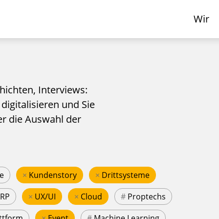
Wir
hichten, Interviews:
 digitalisieren und Sie
er die Auswahl der
e
×
Kundenstory
×
Drittsysteme
ERP
×
UX/UI
×
Cloud
#
Proptechs
ttform
×
Event
#
Machine Learning