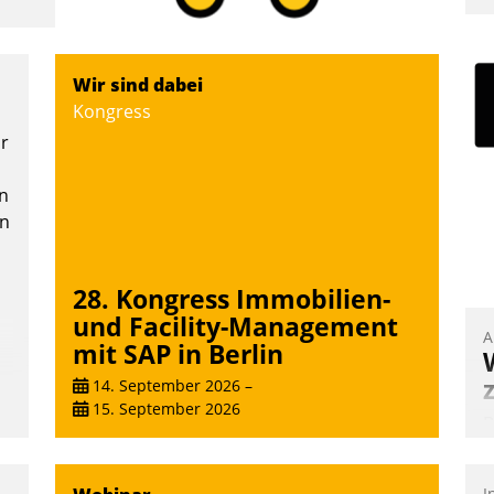
I
a
V
Wir sind dabei
D
Kongress
N
or
n
en
28. Kongress Immobilien-
und Facility-Management
A
mit SAP in Berlin
14. September 2026
–
15. September 2026
B
A
e
I