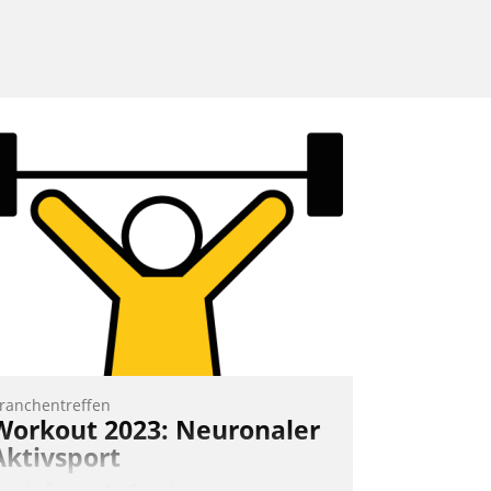
ranchentreffen
Workout 2023: Neuronaler
Aktivsport
rst lieferten die Speaker visionäre