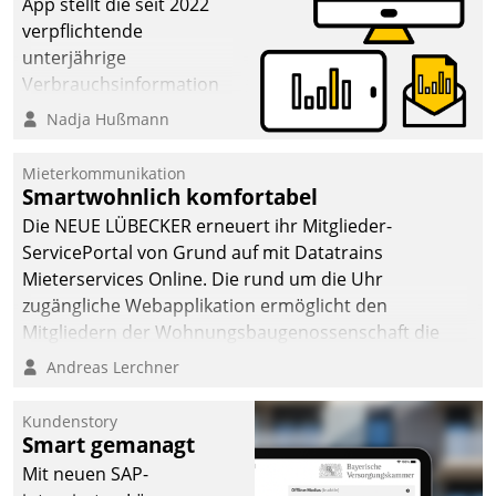
App stellt die seit 2022
verpflichtende
unterjährige
Verbrauchsinformation
schnell, zuverlässig und
Nadja Hußmann
leicht bekömmlich bereit:
Die monatlichen
Mieterkommunikation
Mitteilungen zum
Smartwohnlich komfortabel
Heizungs- und
Die NEUE LÜBECKER erneuert ihr Mitglieder-
Wasserverbrauch gehen
ServicePortal von Grund auf mit Datatrains
automatisiert, vollständig
Mieterservices Online. Die rund um die Uhr
und auf Wunsch über
zugängliche Webapplikation ermöglicht den
mehrere zuvor
Mitgliedern der Wohnungs­bau­genossenschaft die
festgelegte
Kontaktaufnahme per Smartphone, Tablet oder PC.
Andreas Lerchner
Kommunikationswege bei
den Empfängern ein.
Kundenstory
Smart gemanagt
Mit neuen SAP-