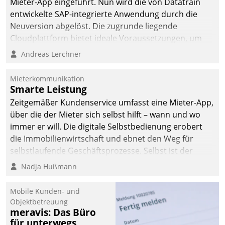
Mieter-App eingeführt. Nun wird die von Datatrain
die Bereitschaft, sich zu überprüfen, zu hinterfragen
entwickelte SAP-integrierte Anwendung durch die
und zu verändern.
Neuversion abgelöst. Die zugrunde liegende
Cloudplattform bietet ideale Voraussetzungen, um
die Funktionalität der App zu erweitern und weitere
Andreas Lerchner
innovative Apps, auch von Drittanbietern, in SAP zu
integrieren.
Mieterkommunikation
Smarte Leistung
Zeitgemäßer Kundenservice umfasst eine Mieter-App,
über die der Mieter sich selbst hilft – wann und wo
immer er will. Die digitale Selbstbedienung erobert
die Immobilienwirtschaft und ebnet den Weg für
selbstlaufende Geschäftsprozesse. Selbst ist der
Kunde und smart der Serviceanbieter.
Nadja Hußmann
Mobile Kunden- und
Objektbetreuung
meravis: Das Büro
für unterwegs