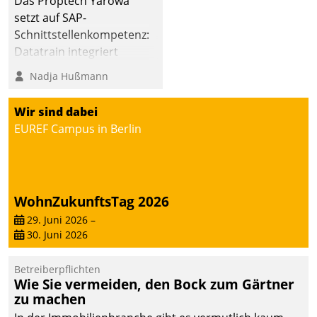
Das Proptech Yarowa
Dialogführung ermöglicht
setzt auf SAP-
dem externen
Schnittstellenkompetenz:
Serviceteam, Anrufe von
Datatrain integriert
Mietenden zügiger und
Yarowas Portal zur
Nadja Hußmann
effizienter zu bearbeiten.
Vergabe und Verwaltung
von Aufträgen der
Wir sind dabei
operativen
EUREF Campus in Berlin
Instandhaltung in die
SAP-Systemlandschaft
deutscher
Wohnungsunternehmen
WohnZukunftsTag 2026
– und beschleunigt damit
29. Juni 2026
–
den Weg vom
30. Juni 2026
Mieteranliegen zum
Dienstleisterauftrag.
Betreiberpflichten
Wie Sie vermeiden, den Bock zum Gärtner
zu machen