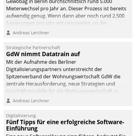
Gewobag in Berlin durchschnittlich rund 5.000
Mieterwechsel pro Jahr an. Dieser Prozess ist bereits
aufwendig genug. Wenn dann aber noch rund 2.500
Sanierungen pro Jahr mit reinspielen, ist der
Betreuungs- und Organisationsaufwand immens. Im
Andreas Lerchner
Rahmen ihrer Digitalisierungsstrategie hat das
kommunale Wohnungsbauunternehmen daher
Strategische Partnerschaft
gemeinsam mit der Berliner Datatrain GmbH den
GdW nimmt Datatrain auf
Teilprozess der Objektsanierung digitalisiert.
Mit der Aufnahme des Berliner
Digitalisierungspartners unterstreicht der
Spitzenverband der Wohnungswirtschaft GdW die
zentrale Herausforderung, neue Strategien und
Geschäftsmodelle für die Wohnungswirtschaft zu
entwickeln.
Andreas Lerchner
Digitalisierung
Fünf Tipps für eine erfolgreiche Software-
Einführung