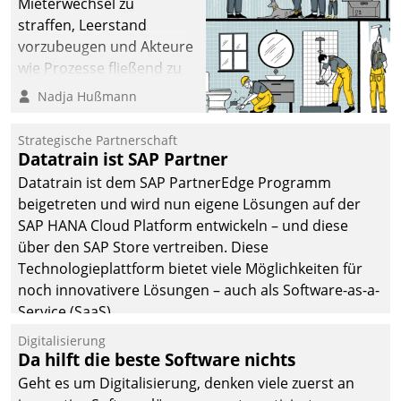
Mieterwechsel zu
straffen, Leerstand
vorzubeugen und Akteure
wie Prozesse fließend zu
vernetzen, nutzt die
Nadja Hußmann
Berliner Gewobag seit
Jahresbeginn eine
Strategische Partnerschaft
Überblick, Einsicht und
Datatrain ist SAP Partner
Eingriff bietende Lösung.
Datatrain ist dem SAP PartnerEdge Programm
Zur Entwicklung setzte
beigetreten und wird nun eigene Lösungen auf der
man auf
SAP HANA Cloud Platform entwickeln – und diese
Cloudtechnologie,
über den SAP Store vertreiben. Diese
bewährte und Startup-
Technologieplattform bietet viele Möglichkeiten für
Partner sowie erstmals
noch innovativere Lösungen – auch als Software-as-a-
agile Projektmethoden.
Service (SaaS).
Digitalisierung
Da hilft die beste Software nichts
Geht es um Digitalisierung, denken viele zuerst an