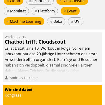
×
Cloud
#
Proptechs
×
Dienstleister
#
Mobilität
#
Plattform
×
Event
×
Machine Learning
#
Beko
#
UVI
Workout 2019
Chatbot trifft Cloudscout
Es ist Datatrains 10. Workout in Folge, vor einem
Jahrzehnt hat das 20-jährige Unternehmen das erste
Anwendertreffen organisiert. Beiträge und Besucher
haben sich verdoppelt, diesmal sind viele Partner
dabei – klares Zeichen für die strategische
Fokussierung auf den Kunden.
Andreas Lerchner
Wir sind dabei
Kongress