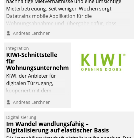
nachhaltige Mietverhältnisse und eine umsichtige
Mieterbetreuung. Seit wenigen Wochen sorgt
Datatrains mobile Applikation für die
Wohnungsabnahme und -übergabe dafür, dass
Mieter wohlgeordnet kommen und, so es sein muss,
Andreas Lerchner
gehen können.
Integration
KIWI-Schnittstelle
für
Wohnungsunternehmen
KIWI, der Anbieter für
digitalen Türzugang,
kooperiert mit dem
Beratungs- und
Andreas Lerchner
Softwareentwicklungshaus
Datatrain.
Digitalisierung
Im Wandel wandlungsfähig –
Digitalisierung auf elastischer Basis