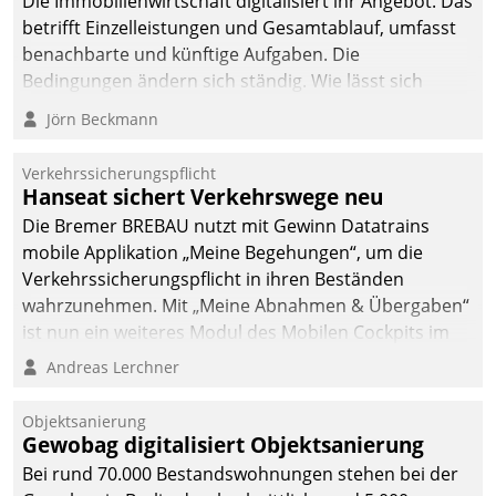
Die Immobilienwirtschaft digitalisiert ihr Angebot. Das
betrifft Einzelleistungen und Gesamtablauf, umfasst
benachbarte und künftige Aufgaben. Die
Bedingungen ändern sich ständig. Wie lässt sich
technisch die Kontrolle wahren und zugleich Freiraum
Jörn Beckmann
fürs Wachsen öffnen?
Verkehrssicherungspflicht
Hanseat sichert Verkehrswege neu
Die Bremer BREBAU nutzt mit Gewinn Datatrains
mobile Applikation „Meine Begehungen“, um die
Verkehrssicherungspflicht in ihren Beständen
wahrzunehmen. Mit „Meine Abnahmen & Übergaben“
ist nun ein weiteres Modul des Mobilen Cockpits im
Einsatz.
Andreas Lerchner
Objektsanierung
Gewobag digitalisiert Objektsanierung
Bei rund 70.000 Bestandswohnungen stehen bei der