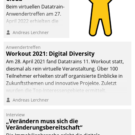
Beim virtuellen Datatrain-
Anwendertreffen am 27.
April 2022 erhielten die
Teilnehmerinnen und
Andreas Lerchner
Teilnehmer kurzweilige
Einblicke in innovative
Anwendertreffen
Cloud-Strategien und -
Workout 2021: Digital Diversity
Lösungen mit hohem
Am 28. April 2021 fand Datatrains 11. Workout statt,
Zukunftspotenzial.
diesmal als rein virtuelle Veranstaltung. Über 100
Teilnehmer erhielten straff organisierte Einblicke in
Zukunftsthemen und innovative Projekte. Zuletzt
wurden die Top-Interessengebiete ermittelt.
Andreas Lerchner
Interview
„Verändern muss sich die
Veränderungsbereitschaft“