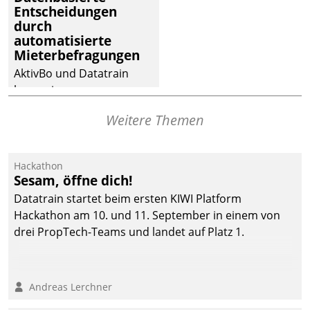
dafür ein Team
Entscheidungen
durch
bestehend aus
automatisierte
Wohnungsunternehmen
Mieterbefragungen
und PropTech.
AktivBo und Datatrain
kooperieren –
Immobilienunternehmen
Weitere Themen
profitieren: Die nahtlose
Integration der Lösungen
von AktivBo und
Hackathon
Datatrain ermöglicht
Sesam, öffne dich!
automatisiert ausgelöste,
Datatrain startet beim ersten KIWI Platform
zielgerichtete
Hackathon am 10. und 11. September in einem von
Mieterbefragungen – eine
drei PropTech-Teams und landet auf Platz 1.
starke Grundlage für
intelligente,
datengestützte
Andreas Lerchner
Entscheidungen.