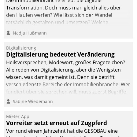
Die Immobilienbranche erlebt die digitale
Transformation. Doch muss man gleich alles über
den Haufen werfen? Wie lässt sich der Wandel
tatsächlich gestalten und umsetzen? Welche
Argumente zählen wirklich?
Nadja Hußmann
Digitalisierung
Digitalisierung bedeutet Veränderung
Heilsversprechen, Modewort, großes Fragezeichen?
Alle reden von Digitalisierung, aber die Wenigsten
wissen, was damit gemeint ist. Denn sie betrifft
verschiedenste Bereiche der Immobilienbranche: Wer
fundiert über sie sprechen will, muss zuerst Begriffe
klären. Ein Aspekt ist die betriebliche Optimierung:
Sabine Wiedemann
Moderne Softwarelösungen ermöglichen große
Einsparungen durch optimierte und automatisierte
Mieter-App
Prozesse. Doch man darf nicht zu viel erwarten: Allein
Vorreiter setzt erneut auf Zugpferd
mit der Einführung einer neuen Software ist es nicht
Vor rund einem Jahrzehnt hat die GESOBAU eine
getan. Die Digitalisierung erfordert von Unternehmen