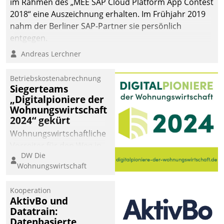
im Rahmen des „MEE SAP Cloud Platform App Contest
2018“ eine Auszeichnung erhalten. Im Frühjahr 2019
nahm der Berliner SAP-Partner sie persönlich
entgegen.
Andreas Lerchner
Betriebskostenabrechnung
Siegerteams
„Digitalpioniere der
Wohnungswirtschaft
2024“ gekürt
Wohnungswirtschaftliche
Vorreiter für den Weg in
DW Die
eine digitale Zukunft zu
Wohnungswirtschaft
finden, ist das Ziel des
Awards „Digitalpioniere
Kooperation
der
AktivBo und
Wohnungswirtschaft“.
Datatrain:
Bewerben können sich
Datenbasierte