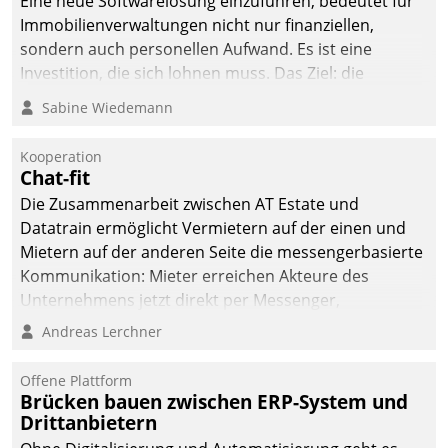
Eine neue Softwarelösung einzuführen, bedeutet für
Immobilienverwaltungen nicht nur finanziellen,
sondern auch personellen Aufwand. Es ist eine
Investition, die sich lohnen muss. Das Ziel: die
nachhaltige Optimierung der Geschäftsabläufe. Damit
Sabine Wiedemann
dieses Ziel erreicht wird, sollten einige Grundregeln
befolgt werden.
Kooperation
Chat-fit
Die Zusammenarbeit zwischen AT Estate und
Datatrain ermöglicht Vermietern auf der einen und
Mietern auf der anderen Seite die messengerbasierte
Kommunikation: Mieter erreichen Akteure des
Unternehmens jetzt direkt per Messenger,
Mitarbeiter oder Dienstleister empfangen oder
Andreas Lerchner
versenden die Nachrichten via Cockpit.
Offene Plattform
Brücken bauen zwischen ERP-System und
Drittanbietern