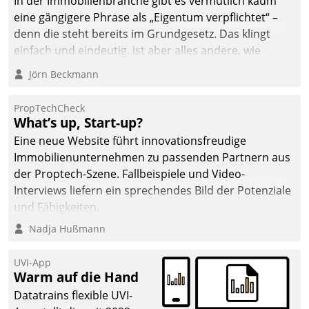
In der Immobilienbranche gibt es vermutlich kaum
eine gängigere Phrase als „Eigentum verpflichtet“ –
denn die steht bereits im Grundgesetz. Das klingt
einfach und eindeutig, ist aber alles andere, wie
Branchenbeschäftigte wissen. Denn mit der
Jörn Beckmann
Verantwortung folgen Verpflichtungen.
PropTechCheck
What’s up, Start-up?
Eine neue Website führt innovationsfreudige
Immobilienunternehmen zu passenden Partnern aus
der Proptech-Szene. Fallbeispiele und Video-
Interviews liefern ein sprechendes Bild der Potenziale
und Fähigkeiten.
Nadja Hußmann
UVI-App
Warm auf die Hand
Datatrains flexible UVI-