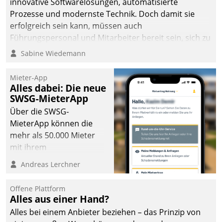
innovative Softwarelösungen, automatisierte
Prozesse und modernste Technik. Doch damit sie
erfolgreich sein kann, müssen auch
Führungspersonal und Mitarbeiter bereit sein, sich zu
verändern und anzupassen, sonst werden sie an ihr
Sabine Wiedemann
scheitern.
Mieter-App
Alles dabei: Die neue
SWSG-MieterApp
Über die SWSG-
MieterApp können die
mehr als 50.000 Mieter
mit ihrem
Wohnungsunternehmen
Andreas Lerchner
kommunizieren, auf dem
Laufenden bleiben, Daten
Offene Plattform
einsehen und ändern
Alles aus einer Hand?
oder
Alles bei einem Anbieter beziehen – das Prinzip von
Schadensmeldungen