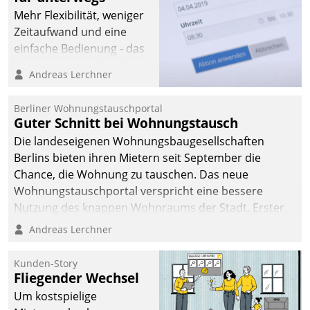
Mehr Flexibilität, weniger
Zeitaufwand und eine
einfache Bedienung - das
verspricht das aktuelle
Andreas Lerchner
Cockpit für mobile
Mitarbeiter von
Berliner Wohnungstauschportal
Datatrain. Die meravis
Guter Schnitt bei Wohnungstausch
Wohnungsbau- und
Die landeseigenen Wohnungsbaugesellschaften
Immobilien GmbH hat
Berlins bieten ihren Mietern seit September die
sich dabei für den Betrieb
Chance, die Wohnung zu tauschen. Das neue
der Lösung über die SAP
Wohnungstauschportal verspricht eine bessere
Cloud Platform
Nutzung des knappen Wohnraums der Stadt. Erster
entschieden - als erstes
Anwendungsfall für Datatrains Lösung API-Hub mit
Andreas Lerchner
Unternehmen am
Schnittstellen zu den ERP-Systemen der
Wohnungsmarkt.
Unternehmen.
Kunden-Story
Fliegender Wechsel
Um kostspielige