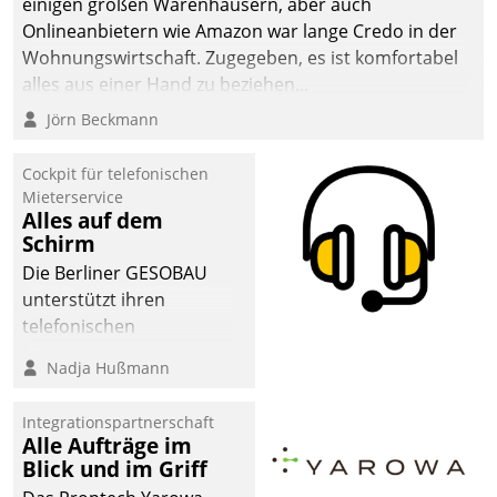
einigen großen Warenhäusern, aber auch
abgeben – rund um die
Onlineanbietern wie Amazon war lange Credo in der
Uhr.
Wohnungswirtschaft. Zugegeben, es ist komfortabel
alles aus einer Hand zu beziehen...
Jörn Beckmann
Cockpit für telefonischen
Mieterservice
Alles auf dem
Schirm
Die Berliner GESOBAU
unterstützt ihren
telefonischen
Mieterservice mit einem
Nadja Hußmann
digitalen Cockpit, das
situationsbezogen
Integrationspartnerschaft
passende Fragen und
Alle Aufträge im
Schlagworte auswirft.
Blick und im Griff
Eine intuitive