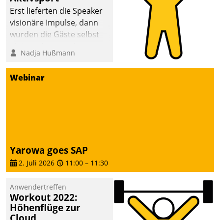
anspruchsvollen
Erst lieferten die Speaker
Aufgaben und
visionäre Impulse, dann
abnehmendem
wurden die Gäste selbst
Nachwuchs?
aktiv und sammelten
Nadja Hußmann
methodisch
Vernetzungsideen fürs
Webinar
Quartier. Dazwischen
zeigte Datatrain, was es
Neues zu bieten hat.
Yarowa goes SAP
2. Juli 2026
11:00
–
11:30
Anwendertreffen
Workout 2022:
Höhenflüge zur
Cloud