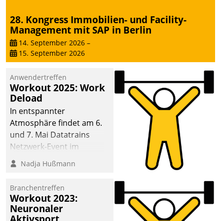
28. Kongress Immobilien- und Facility-
Management mit SAP in Berlin
14. September 2026
–
15. September 2026
Anwendertreffen
Workout 2025: Work
Deload
In entspannter
Atmosphäre findet am 6.
und 7. Mai Datatrains
Netzwerk-Event im
Kunden- und Partnerkreis
Nadja Hußmann
statt. Zentrale Frage: Wie
lassen sich
Branchentreffen
Mammutprojekte
Workout 2023:
meistern und Workloads
Neuronaler
Aktivsport
wuppen – bei zunehmend