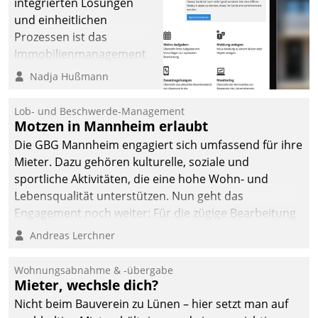
integrierten Lösungen
und einheitlichen
Prozessen ist das
Immobilienmanagement
der Bayerischen
Nadja Hußmann
Versorgungskammer im
Ressort Kapitalanlage für
Lob- und Beschwerde-Management
künftige Aufgaben und
Motzen in Mannheim erlaubt
Herausforderungen
Die GBG Mannheim engagiert sich umfassend für ihre
gerüstet.
Mieter. Dazu gehören kulturelle, soziale und
sportliche Aktivitäten, die eine hohe Wohn- und
Lebensqualität unterstützen. Nun geht das
Engagement noch weiter: Für die zügige Bearbeitung
von Beschwerden – oder Lob – richtet das
Andreas Lerchner
Unternehmen mit Datatrains Applikation fürs Lob-
und Beschwerde-Management einen eigenen Kanal
Wohnungsabnahme & -übergabe
ein.
Mieter, wechsle dich?
Nicht beim Bauverein zu Lünen – hier setzt man auf