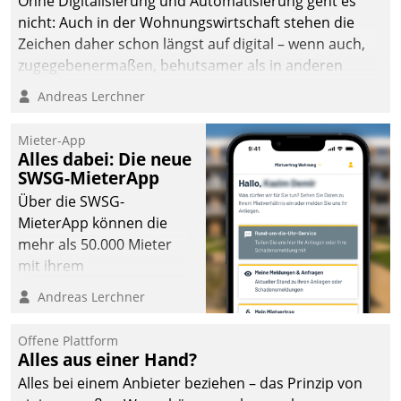
Ohne Digitalisierung und Automatisierung geht es
nicht: Auch in der Wohnungswirtschaft stehen die
Zeichen daher schon längst auf digital – wenn auch,
zugegebenermaßen, behutsamer als in anderen
Branchen.
Andreas Lerchner
Mieter-App
Alles dabei: Die neue
SWSG-MieterApp
Über die SWSG-
MieterApp können die
mehr als 50.000 Mieter
mit ihrem
Wohnungsunternehmen
Andreas Lerchner
kommunizieren, auf dem
Laufenden bleiben, Daten
Offene Plattform
einsehen und ändern
Alles aus einer Hand?
oder
Alles bei einem Anbieter beziehen – das Prinzip von
Schadensmeldungen