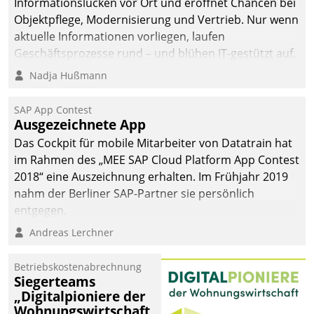
Informationslücken vor Ort und eröffnet Chancen bei
Objektpflege, Modernisierung und Vertrieb. Nur wenn
aktuelle Informationen vorliegen, laufen
Geschäftsprozesse rund – und blühen IT-gestützt auf.
Nadja Hußmann
SAP App Contest
Ausgezeichnete App
Das Cockpit für mobile Mitarbeiter von Datatrain hat
im Rahmen des „MEE SAP Cloud Platform App Contest
2018“ eine Auszeichnung erhalten. Im Frühjahr 2019
nahm der Berliner SAP-Partner sie persönlich
entgegen.
Andreas Lerchner
Betriebskostenabrechnung
Siegerteams
„Digitalpioniere der
Wohnungswirtschaft