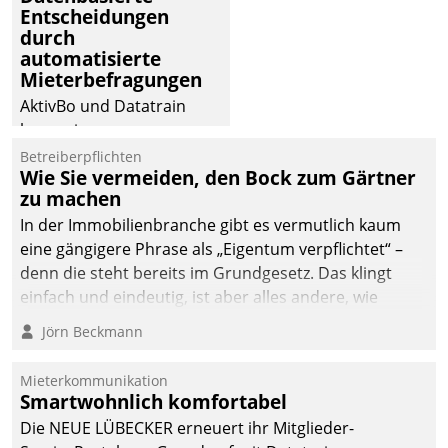
Entscheidungen
deutscher
durch
Wohnungsunternehmen
automatisierte
– und beschleunigt damit
Mieterbefragungen
den Weg vom
AktivBo und Datatrain
Mieteranliegen zum
kooperieren –
Dienstleisterauftrag.
Immobilienunternehmen
Betreiberpflichten
Wie Sie vermeiden, den Bock zum Gärtner
profitieren: Die nahtlose
zu machen
Integration der Lösungen
In der Immobilienbranche gibt es vermutlich kaum
von AktivBo und
eine gängigere Phrase als „Eigentum verpflichtet“ –
Datatrain ermöglicht
denn die steht bereits im Grundgesetz. Das klingt
automatisiert ausgelöste,
einfach und eindeutig, ist aber alles andere, wie
zielgerichtete
Branchenbeschäftigte wissen. Denn mit der
Mieterbefragungen – eine
Jörn Beckmann
Verantwortung folgen Verpflichtungen.
starke Grundlage für
intelligente,
Mieterkommunikation
datengestützte
Smartwohnlich komfortabel
Entscheidungen.
Die NEUE LÜBECKER erneuert ihr Mitglieder-