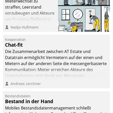
Mieterwechsel zu
straffen, Leerstand
vorzubeugen und Akteure
wie Prozesse fließend zu
vernetzen, nutzt die
Nadja Hußmann
Berliner Gewobag seit
Jahresbeginn eine
Kooperation
Überblick, Einsicht und
Chat-fit
Eingriff bietende Lösung.
Die Zusammenarbeit zwischen AT Estate und
Zur Entwicklung setzte
Datatrain ermöglicht Vermietern auf der einen und
man auf
Mietern auf der anderen Seite die messengerbasierte
Cloudtechnologie,
Kommunikation: Mieter erreichen Akteure des
bewährte und Startup-
Unternehmens jetzt direkt per Messenger,
Partner sowie erstmals
Mitarbeiter oder Dienstleister empfangen oder
Andreas Lerchner
agile Projektmethoden.
versenden die Nachrichten via Cockpit.
Bestandsdaten
Bestand in der Hand
Mobiles Bestandsdatenmanagement schließt