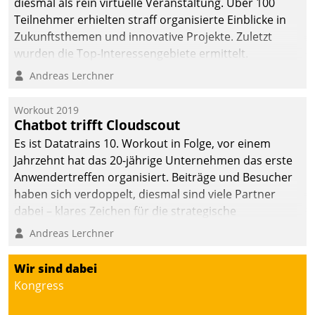
diesmal als rein virtuelle Veranstaltung. Über 100
Teilnehmer erhielten straff organisierte Einblicke in
Zukunftsthemen und innovative Projekte. Zuletzt
wurden die Top-Interessengebiete ermittelt.
Andreas Lerchner
Workout 2019
Chatbot trifft Cloudscout
Es ist Datatrains 10. Workout in Folge, vor einem
Jahrzehnt hat das 20-jährige Unternehmen das erste
Anwendertreffen organisiert. Beiträge und Besucher
haben sich verdoppelt, diesmal sind viele Partner
dabei – klares Zeichen für die strategische
Fokussierung auf den Kunden.
Andreas Lerchner
Wir sind dabei
Kongress