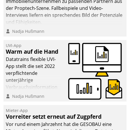
Immobilienunternehmen zu passenden Partnern aus
der Proptech-Szene. Fallbeispiele und Video-
Interviews liefern ein sprechendes Bild der Potenziale
und Fähigkeiten.
Nadja Hußmann
UVI-App
Warm auf die Hand
Datatrains flexible UVI-
App stellt die seit 2022
verpflichtende
unterjährige
Verbrauchsinformation
schnell, zuverlässig und
Nadja Hußmann
leicht bekömmlich bereit:
Die monatlichen
Mieter-App
Mitteilungen zum
Vorreiter setzt erneut auf Zugpferd
Heizungs- und
Vor rund einem Jahrzehnt hat die GESOBAU eine
Wasserverbrauch gehen