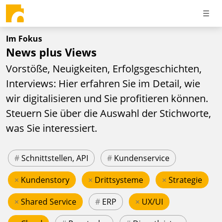
Im Fokus
News plus Views
Vorstöße, Neuigkeiten, Erfolgsgeschichten,
Interviews: Hier erfahren Sie im Detail, wie
wir digitalisieren und Sie profitieren können.
Steuern Sie über die Auswahl der Stichworte,
was Sie interessiert.
#
Schnittstellen, API
#
Kundenservice
×
Kundenstory
×
Drittsysteme
×
Strategie
×
Shared Service
#
ERP
×
UX/UI