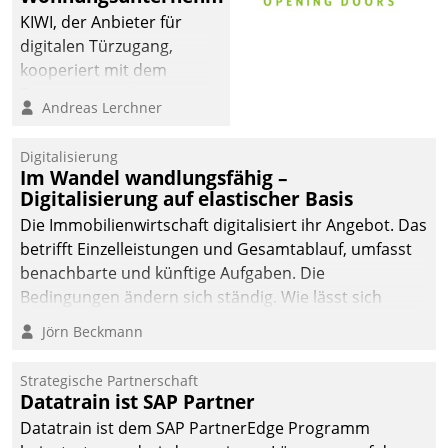
KIWI, der Anbieter für
digitalen Türzugang,
kooperiert mit dem
Beratungs- und
Andreas Lerchner
Softwareentwicklungshaus
Datatrain.
Digitalisierung
Im Wandel wandlungsfähig –
Digitalisierung auf elastischer Basis
Die Immobilienwirtschaft digitalisiert ihr Angebot. Das
betrifft Einzelleistungen und Gesamtablauf, umfasst
benachbarte und künftige Aufgaben. Die
Bedingungen ändern sich ständig. Wie lässt sich
technisch die Kontrolle wahren und zugleich Freiraum
Jörn Beckmann
fürs Wachsen öffnen?
Strategische Partnerschaft
Datatrain ist SAP Partner
Datatrain ist dem SAP PartnerEdge Programm