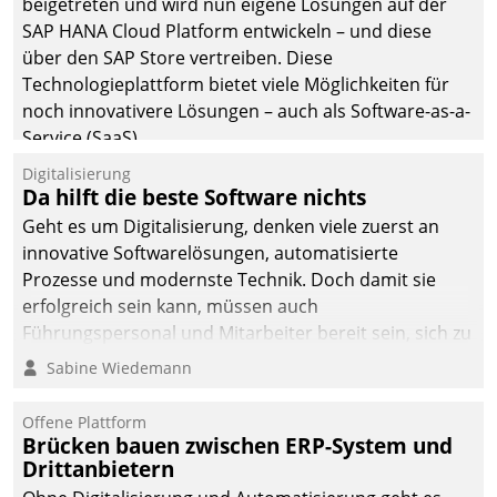
beigetreten und wird nun eigene Lösungen auf der
SAP HANA Cloud Platform entwickeln – und diese
über den SAP Store vertreiben. Diese
Technologieplattform bietet viele Möglichkeiten für
noch innovativere Lösungen – auch als Software-as-a-
Service (SaaS).
Digitalisierung
Da hilft die beste Software nichts
Geht es um Digitalisierung, denken viele zuerst an
innovative Softwarelösungen, automatisierte
Prozesse und modernste Technik. Doch damit sie
erfolgreich sein kann, müssen auch
Führungspersonal und Mitarbeiter bereit sein, sich zu
verändern und anzupassen, sonst werden sie an ihr
Sabine Wiedemann
scheitern.
Offene Plattform
Brücken bauen zwischen ERP-System und
Drittanbietern