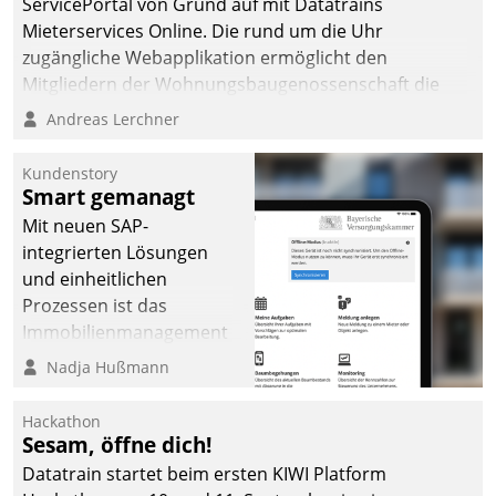
ServicePortal von Grund auf mit Datatrains
Mieterservices Online. Die rund um die Uhr
zugängliche Webapplikation ermöglicht den
Mitgliedern der Wohnungs­bau­genossenschaft die
Kontaktaufnahme per Smartphone, Tablet oder PC.
Andreas Lerchner
Kundenstory
Smart gemanagt
Mit neuen SAP-
integrierten Lösungen
und einheitlichen
Prozessen ist das
Immobilienmanagement
der Bayerischen
Nadja Hußmann
Versorgungskammer im
Ressort Kapitalanlage für
Hackathon
künftige Aufgaben und
Sesam, öffne dich!
Herausforderungen
Datatrain startet beim ersten KIWI Platform
gerüstet.