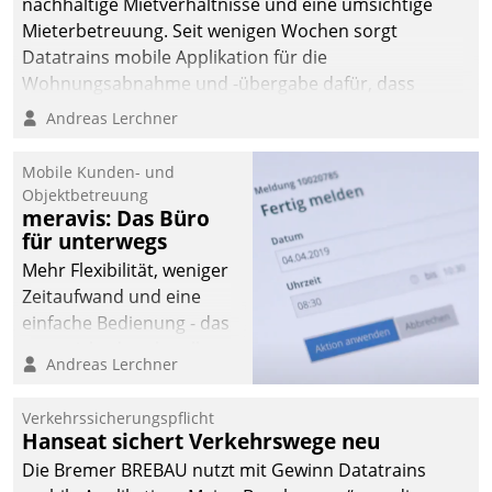
nachhaltige Mietverhältnisse und eine umsichtige
Mieterbetreuung. Seit wenigen Wochen sorgt
Datatrains mobile Applikation für die
Wohnungsabnahme und -übergabe dafür, dass
Mieter wohlgeordnet kommen und, so es sein muss,
Andreas Lerchner
gehen können.
Mobile Kunden- und
Objektbetreuung
meravis: Das Büro
für unterwegs
Mehr Flexibilität, weniger
Zeitaufwand und eine
einfache Bedienung - das
verspricht das aktuelle
Andreas Lerchner
Cockpit für mobile
Mitarbeiter von
Verkehrssicherungspflicht
Datatrain. Die meravis
Hanseat sichert Verkehrswege neu
Wohnungsbau- und
Die Bremer BREBAU nutzt mit Gewinn Datatrains
Immobilien GmbH hat