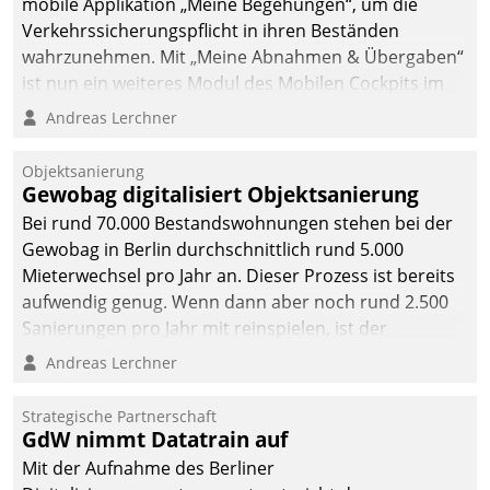
mobile Applikation „Meine Begehungen“, um die
sich dabei für den Betrieb
Verkehrssicherungspflicht in ihren Beständen
der Lösung über die SAP
wahrzunehmen. Mit „Meine Abnahmen & Übergaben“
Cloud Platform
ist nun ein weiteres Modul des Mobilen Cockpits im
entschieden - als erstes
Einsatz.
Andreas Lerchner
Unternehmen am
Wohnungsmarkt.
Objektsanierung
Gewobag digitalisiert Objektsanierung
Bei rund 70.000 Bestandswohnungen stehen bei der
Gewobag in Berlin durchschnittlich rund 5.000
Mieterwechsel pro Jahr an. Dieser Prozess ist bereits
aufwendig genug. Wenn dann aber noch rund 2.500
Sanierungen pro Jahr mit reinspielen, ist der
Betreuungs- und Organisationsaufwand immens. Im
Andreas Lerchner
Rahmen ihrer Digitalisierungsstrategie hat das
kommunale Wohnungsbauunternehmen daher
Strategische Partnerschaft
gemeinsam mit der Berliner Datatrain GmbH den
GdW nimmt Datatrain auf
Teilprozess der Objektsanierung digitalisiert.
Mit der Aufnahme des Berliner