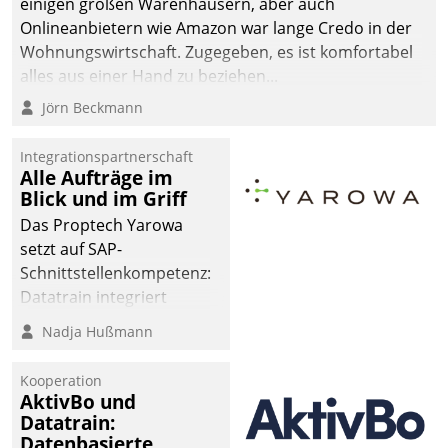
einigen großen Warenhäusern, aber auch
abgeben – rund um die
Onlineanbietern wie Amazon war lange Credo in der
Uhr.
Wohnungswirtschaft. Zugegeben, es ist komfortabel
alles aus einer Hand zu beziehen...
Jörn Beckmann
Integrationspartnerschaft
Alle Aufträge im
Blick und im Griff
Das Proptech Yarowa
setzt auf SAP-
Schnittstellenkompetenz:
Datatrain integriert
Yarowas Portal zur
Nadja Hußmann
Vergabe und Verwaltung
von Aufträgen der
Kooperation
operativen
AktivBo und
Instandhaltung in die
Datatrain:
Datenbasierte
SAP-Systemlandschaft