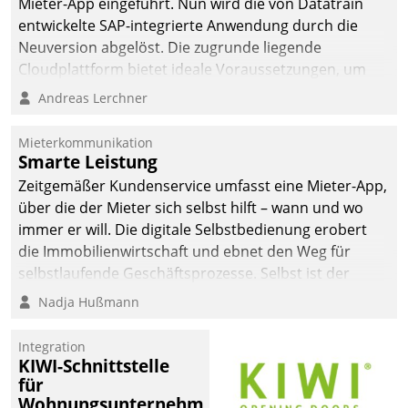
Mieter-App eingeführt. Nun wird die von Datatrain
automatisiert, vollständig
entwickelte SAP-integrierte Anwendung durch die
und auf Wunsch über
Neuversion abgelöst. Die zugrunde liegende
mehrere zuvor
Cloudplattform bietet ideale Voraussetzungen, um
festgelegte
die Funktionalität der App zu erweitern und weitere
Andreas Lerchner
Kommunikationswege bei
innovative Apps, auch von Drittanbietern, in SAP zu
den Empfängern ein.
integrieren.
Mieterkommunikation
Smarte Leistung
Zeitgemäßer Kundenservice umfasst eine Mieter-App,
über die der Mieter sich selbst hilft – wann und wo
immer er will. Die digitale Selbstbedienung erobert
die Immobilienwirtschaft und ebnet den Weg für
selbstlaufende Geschäftsprozesse. Selbst ist der
Kunde und smart der Serviceanbieter.
Nadja Hußmann
Integration
KIWI-Schnittstelle
für
Wohnungsunternehmen