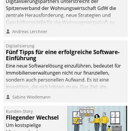
Digitalisierungspartners unterstreicht der
Spitzenverband der Wohnungswirtschaft GdW die
zentrale Herausforderung, neue Strategien und
Geschäftsmodelle für die Wohnungswirtschaft zu
entwickeln.
Andreas Lerchner
Digitalisierung
Fünf Tipps für eine erfolgreiche Software-
Einführung
Eine neue Softwarelösung einzuführen, bedeutet für
Immobilienverwaltungen nicht nur finanziellen,
sondern auch personellen Aufwand. Es ist eine
Investition, die sich lohnen muss. Das Ziel: die
nachhaltige Optimierung der Geschäftsabläufe. Damit
Sabine Wiedemann
dieses Ziel erreicht wird, sollten einige Grundregeln
befolgt werden.
Kunden-Story
Fliegender Wechsel
Um kostspielige