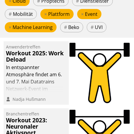
×
Cloud
#
Proptechs
#
Dienstleister
#
Mobilität
×
Plattform
×
Event
×
Machine Learning
#
Beko
#
UVI
Anwendertreffen
Workout 2025: Work
Deload
In entspannter
Atmosphäre findet am 6.
und 7. Mai Datatrains
Netzwerk-Event im
Kunden- und Partnerkreis
Nadja Hußmann
statt. Zentrale Frage: Wie
lassen sich
Branchentreffen
Mammutprojekte
Workout 2023:
meistern und Workloads
Neuronaler
Aktivsport
wuppen – bei zunehmend