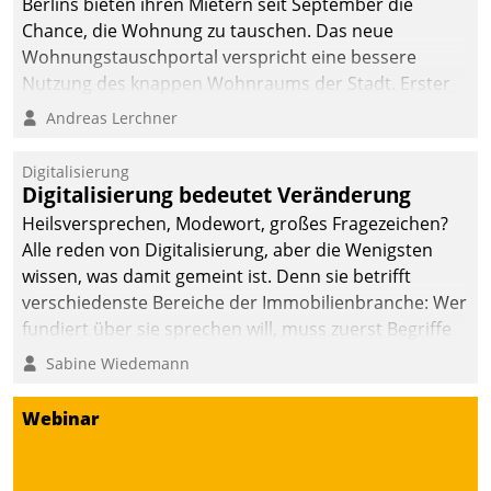
Berlins bieten ihren Mietern seit September die
Chance, die Wohnung zu tauschen. Das neue
Wohnungstauschportal verspricht eine bessere
Nutzung des knappen Wohnraums der Stadt. Erster
Anwendungsfall für Datatrains Lösung API-Hub mit
Andreas Lerchner
Schnittstellen zu den ERP-Systemen der
Unternehmen.
Digitalisierung
Digitalisierung bedeutet Veränderung
Heilsversprechen, Modewort, großes Fragezeichen?
Alle reden von Digitalisierung, aber die Wenigsten
wissen, was damit gemeint ist. Denn sie betrifft
verschiedenste Bereiche der Immobilienbranche: Wer
fundiert über sie sprechen will, muss zuerst Begriffe
klären. Ein Aspekt ist die betriebliche Optimierung:
Sabine Wiedemann
Moderne Softwarelösungen ermöglichen große
Einsparungen durch optimierte und automatisierte
Webinar
Prozesse. Doch man darf nicht zu viel erwarten: Allein
mit der Einführung einer neuen Software ist es nicht
getan. Die Digitalisierung erfordert von Unternehmen