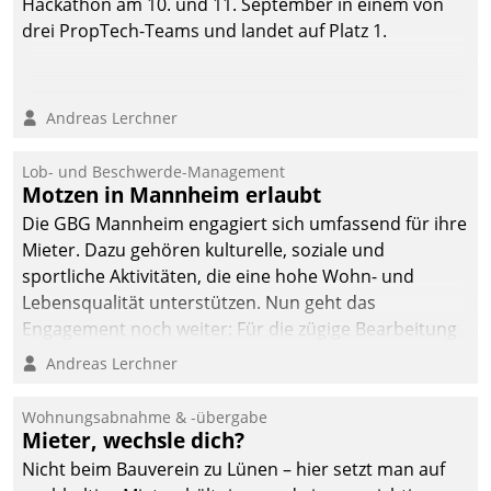
Hackathon am 10. und 11. September in einem von
drei PropTech-Teams und landet auf Platz 1.
Andreas Lerchner
Lob- und Beschwerde-Management
Motzen in Mannheim erlaubt
Die GBG Mannheim engagiert sich umfassend für ihre
Mieter. Dazu gehören kulturelle, soziale und
sportliche Aktivitäten, die eine hohe Wohn- und
Lebensqualität unterstützen. Nun geht das
Engagement noch weiter: Für die zügige Bearbeitung
von Beschwerden – oder Lob – richtet das
Andreas Lerchner
Unternehmen mit Datatrains Applikation fürs Lob-
und Beschwerde-Management einen eigenen Kanal
Wohnungsabnahme & -übergabe
ein.
Mieter, wechsle dich?
Nicht beim Bauverein zu Lünen – hier setzt man auf