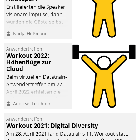
anspruchsvollen
Erst lieferten die Speaker
Aufgaben und
visionäre Impulse, dann
abnehmendem
wurden die Gäste selbst
Nachwuchs?
aktiv und sammelten
Nadja Hußmann
methodisch
Vernetzungsideen fürs
Anwendertreffen
Quartier. Dazwischen
Workout 2022:
zeigte Datatrain, was es
Höhenflüge zur
Neues zu bieten hat.
Cloud
Beim virtuellen Datatrain-
Anwendertreffen am 27.
April 2022 erhielten die
Teilnehmerinnen und
Andreas Lerchner
Teilnehmer kurzweilige
Einblicke in innovative
Anwendertreffen
Cloud-Strategien und -
Workout 2021: Digital Diversity
Lösungen mit hohem
Am 28. April 2021 fand Datatrains 11. Workout statt,
Zukunftspotenzial.