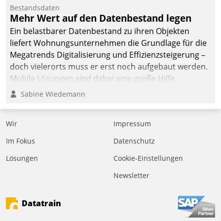
Dialogführung ermöglicht
Bestandsdaten
Mehr Wert auf den Datenbestand legen
dem externen
Serviceteam, Anrufe von
Ein belastbarer Datenbestand zu ihren Objekten
Mietenden zügiger und
liefert Wohnungsunternehmen die Grundlage für die
effizienter zu bearbeiten.
Megatrends Digitalisierung und Effizienzsteigerung –
doch vielerorts muss er erst noch aufgebaut werden.
Mobile Lösungen sind dabei eine große Hilfe.
Sabine Wiedemann
Wir
Impressum
Im Fokus
Datenschutz
Lösungen
Cookie-Einstellungen
Newsletter
Datatrain