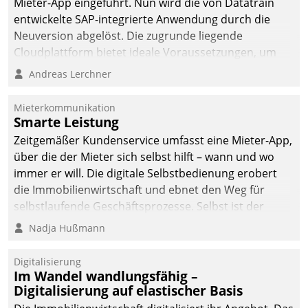
Mieter-App eingeführt. Nun wird die von Datatrain
automatisiert, vollständig
entwickelte SAP-integrierte Anwendung durch die
und auf Wunsch über
Neuversion abgelöst. Die zugrunde liegende
mehrere zuvor
Cloudplattform bietet ideale Voraussetzungen, um
festgelegte
die Funktionalität der App zu erweitern und weitere
Andreas Lerchner
Kommunikationswege bei
innovative Apps, auch von Drittanbietern, in SAP zu
den Empfängern ein.
integrieren.
Mieterkommunikation
Smarte Leistung
Zeitgemäßer Kundenservice umfasst eine Mieter-App,
über die der Mieter sich selbst hilft – wann und wo
immer er will. Die digitale Selbstbedienung erobert
die Immobilienwirtschaft und ebnet den Weg für
selbstlaufende Geschäftsprozesse. Selbst ist der
Kunde und smart der Serviceanbieter.
Nadja Hußmann
Digitalisierung
Im Wandel wandlungsfähig –
Digitalisierung auf elastischer Basis