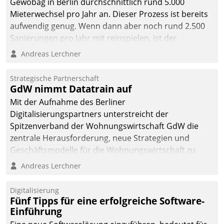
Gewobag in Berlin durchschnittlich rund 5.000
Mieterwechsel pro Jahr an. Dieser Prozess ist bereits
aufwendig genug. Wenn dann aber noch rund 2.500
Sanierungen pro Jahr mit reinspielen, ist der
Betreuungs- und Organisationsaufwand immens. Im
Andreas Lerchner
Rahmen ihrer Digitalisierungsstrategie hat das
kommunale Wohnungsbauunternehmen daher
Strategische Partnerschaft
gemeinsam mit der Berliner Datatrain GmbH den
GdW nimmt Datatrain auf
Teilprozess der Objektsanierung digitalisiert.
Mit der Aufnahme des Berliner
Digitalisierungspartners unterstreicht der
Spitzenverband der Wohnungswirtschaft GdW die
zentrale Herausforderung, neue Strategien und
Geschäftsmodelle für die Wohnungswirtschaft zu
entwickeln.
Andreas Lerchner
Digitalisierung
Fünf Tipps für eine erfolgreiche Software-
Einführung