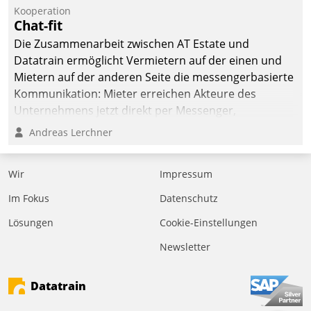
Kooperation
Chat-fit
Die Zusammenarbeit zwischen AT Estate und
Datatrain ermöglicht Vermietern auf der einen und
Mietern auf der anderen Seite die messengerbasierte
Kommunikation: Mieter erreichen Akteure des
Unternehmens jetzt direkt per Messenger,
Mitarbeiter oder Dienstleister empfangen oder
Andreas Lerchner
versenden die Nachrichten via Cockpit.
Wir
Impressum
Im Fokus
Datenschutz
Lösungen
Cookie-Einstellungen
Newsletter
Datatrain