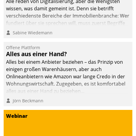
Alle reden von Digitalisierung, aber die Wenigsten
wissen, was damit gemeint ist. Denn sie betrifft
verschiedenste Bereiche der Immobilienbranche: Wer
fundiert über sie sprechen will, muss zuerst Begriffe
klären. Ein Aspekt ist die betriebliche Optimierung:
Sabine Wiedemann
Moderne Softwarelösungen ermöglichen große
Einsparungen durch optimierte und automatisierte
Offene Plattform
Prozesse. Doch man darf nicht zu viel erwarten: Allein
Alles aus einer Hand?
mit der Einführung einer neuen Software ist es nicht
Alles bei einem Anbieter beziehen – das Prinzip von
getan. Die Digitalisierung erfordert von Unternehmen
einigen großen Warenhäusern, aber auch
die Bereitschaft, sich zu überprüfen, zu hinterfragen
Onlineanbietern wie Amazon war lange Credo in der
und zu verändern.
Wohnungswirtschaft. Zugegeben, es ist komfortabel
alles aus einer Hand zu beziehen...
Jörn Beckmann
Webinar