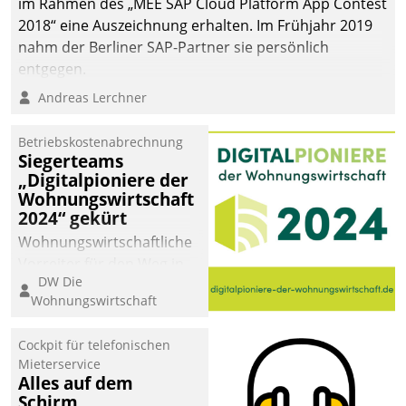
im Rahmen des „MEE SAP Cloud Platform App Contest
2018“ eine Auszeichnung erhalten. Im Frühjahr 2019
nahm der Berliner SAP-Partner sie persönlich
entgegen.
Andreas Lerchner
Betriebskostenabrechnung
Siegerteams
„Digitalpioniere der
Wohnungswirtschaft
2024“ gekürt
Wohnungswirtschaftliche
Vorreiter für den Weg in
DW Die
eine digitale Zukunft zu
Wohnungswirtschaft
finden, ist das Ziel des
Awards „Digitalpioniere
Cockpit für telefonischen
der
Mieterservice
Wohnungswirtschaft“.
Alles auf dem
Bewerben können sich
Schirm