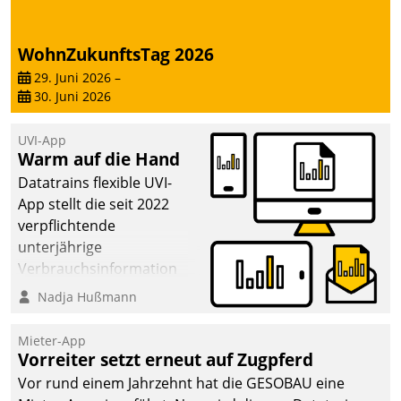
WohnZukunftsTag 2026
29. Juni 2026
–
30. Juni 2026
UVI-App
Warm auf die Hand
Datatrains flexible UVI-
App stellt die seit 2022
verpflichtende
unterjährige
Verbrauchsinformation
schnell, zuverlässig und
Nadja Hußmann
leicht bekömmlich bereit:
Die monatlichen
Mieter-App
Mitteilungen zum
Vorreiter setzt erneut auf Zugpferd
Heizungs- und
Vor rund einem Jahrzehnt hat die GESOBAU eine
Wasserverbrauch gehen