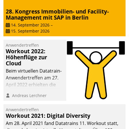
28. Kongress Immobilien- und Facility-
Management mit SAP in Berlin
14. September 2026
–
15. September 2026
Anwendertreffen
Workout 2022:
Höhenflüge zur
Cloud
Beim virtuellen Datatrain-
Anwendertreffen am 27.
April 2022 erhielten die
Teilnehmerinnen und
Andreas Lerchner
Teilnehmer kurzweilige
Einblicke in innovative
Anwendertreffen
Cloud-Strategien und -
Workout 2021: Digital Diversity
Lösungen mit hohem
Am 28. April 2021 fand Datatrains 11. Workout statt,
Zukunftspotenzial.