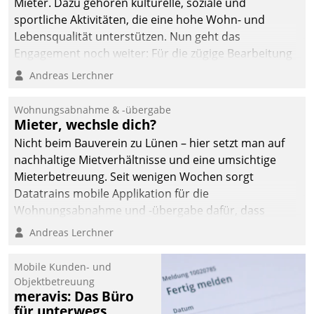
Mieter. Dazu gehören kulturelle, soziale und
sportliche Aktivitäten, die eine hohe Wohn- und
Lebensqualität unterstützen. Nun geht das
Engagement noch weiter: Für die zügige Bearbeitung
von Beschwerden – oder Lob – richtet das
Andreas Lerchner
Unternehmen mit Datatrains Applikation fürs Lob-
und Beschwerde-Management einen eigenen Kanal
Wohnungsabnahme & -übergabe
ein.
Mieter, wechsle dich?
Nicht beim Bauverein zu Lünen – hier setzt man auf
nachhaltige Mietverhältnisse und eine umsichtige
Mieterbetreuung. Seit wenigen Wochen sorgt
Datatrains mobile Applikation für die
Wohnungsabnahme und -übergabe dafür, dass
Mieter wohlgeordnet kommen und, so es sein muss,
Andreas Lerchner
gehen können.
Mobile Kunden- und
Objektbetreuung
meravis: Das Büro
für unterwegs