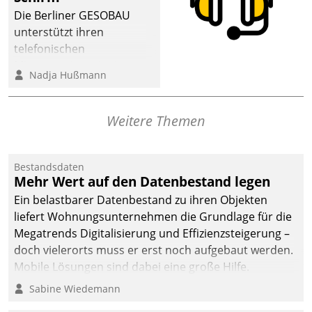
dafür ein Team
Die Berliner GESOBAU
bestehend aus
unterstützt ihren
Wohnungsunternehmen
telefonischen
und PropTech.
Mieterservice mit einem
Nadja Hußmann
digitalen Cockpit, das
situationsbezogen
passende Fragen und
Weitere Themen
Schlagworte auswirft.
Eine intuitive
Dialogführung ermöglicht
Bestandsdaten
Mehr Wert auf den Datenbestand legen
dem externen
Serviceteam, Anrufe von
Ein belastbarer Datenbestand zu ihren Objekten
Mietenden zügiger und
liefert Wohnungsunternehmen die Grundlage für die
effizienter zu bearbeiten.
Megatrends Digitalisierung und Effizienzsteigerung –
doch vielerorts muss er erst noch aufgebaut werden.
Mobile Lösungen sind dabei eine große Hilfe.
Sabine Wiedemann