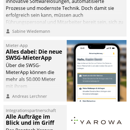
innovative Softwarelösungen, automatisierte
Prozesse und modernste Technik. Doch damit sie
erfolgreich sein kann, müssen auch
Führungspersonal und Mitarbeiter bereit sein, sich zu
verändern und anzupassen, sonst werden sie an ihr
Sabine Wiedemann
scheitern.
Mieter-App
Alles dabei: Die neue
SWSG-MieterApp
Über die SWSG-
MieterApp können die
mehr als 50.000 Mieter
mit ihrem
Wohnungsunternehmen
Andreas Lerchner
kommunizieren, auf dem
Laufenden bleiben, Daten
Integrationspartnerschaft
einsehen und ändern
Alle Aufträge im
oder
Blick und im Griff
Schadensmeldungen