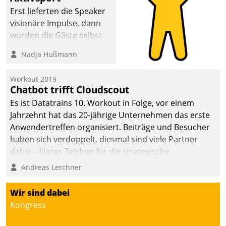
anspruchsvollen
Erst lieferten die Speaker
Aufgaben und
visionäre Impulse, dann
abnehmendem
wurden die Gäste selbst
Nachwuchs?
aktiv und sammelten
Nadja Hußmann
methodisch
Vernetzungsideen fürs
Workout 2019
Quartier. Dazwischen
Chatbot trifft Cloudscout
zeigte Datatrain, was es
Es ist Datatrains 10. Workout in Folge, vor einem
Neues zu bieten hat.
Jahrzehnt hat das 20-jährige Unternehmen das erste
Anwendertreffen organisiert. Beiträge und Besucher
haben sich verdoppelt, diesmal sind viele Partner
dabei – klares Zeichen für die strategische
Fokussierung auf den Kunden.
Andreas Lerchner
Wir sind dabei
Kongress