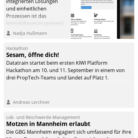
integrierten Lösungen
und einheitlichen
Prozessen ist das
Immobilienmanagement
der Bayerischen
Nadja Hußmann
Versorgungskammer im
Ressort Kapitalanlage für
Hackathon
künftige Aufgaben und
Sesam, öffne dich!
Herausforderungen
Datatrain startet beim ersten KIWI Platform
gerüstet.
Hackathon am 10. und 11. September in einem von
drei PropTech-Teams und landet auf Platz 1.
Andreas Lerchner
Lob- und Beschwerde-Management
Motzen in Mannheim erlaubt
Die GBG Mannheim engagiert sich umfassend für ihre