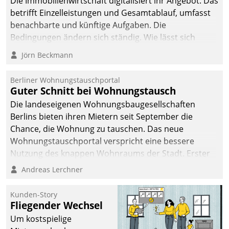
Die Immobilienwirtschaft digitalisiert ihr Angebot. Das
betrifft Einzelleistungen und Gesamtablauf, umfasst
benachbarte und künftige Aufgaben. Die
Bedingungen ändern sich ständig. Wie lässt sich
technisch die Kontrolle wahren und zugleich Freiraum
Jörn Beckmann
fürs Wachsen öffnen?
Berliner Wohnungstauschportal
Guter Schnitt bei Wohnungstausch
Die landeseigenen Wohnungsbaugesellschaften
Berlins bieten ihren Mietern seit September die
Chance, die Wohnung zu tauschen. Das neue
Wohnungstauschportal verspricht eine bessere
Nutzung des knappen Wohnraums der Stadt. Erster
Anwendungsfall für Datatrains Lösung API-Hub mit
Andreas Lerchner
Schnittstellen zu den ERP-Systemen der
Unternehmen.
Kunden-Story
Fliegender Wechsel
Um kostspielige