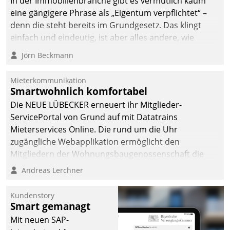
In der Immobilienbranche gibt es vermutlich kaum
von AktivBo und
eine gängigere Phrase als „Eigentum verpflichtet“ –
Datatrain ermöglicht
denn die steht bereits im Grundgesetz. Das klingt
automatisiert ausgelöste,
einfach und eindeutig, ist aber alles andere, wie
zielgerichtete
Branchenbeschäftigte wissen. Denn mit der
Mieterbefragungen – eine
Jörn Beckmann
Verantwortung folgen Verpflichtungen.
starke Grundlage für
intelligente,
Mieterkommunikation
datengestützte
Smartwohnlich komfortabel
Entscheidungen.
Die NEUE LÜBECKER erneuert ihr Mitglieder-
ServicePortal von Grund auf mit Datatrains
Mieterservices Online. Die rund um die Uhr
zugängliche Webapplikation ermöglicht den
Mitgliedern der Wohnungs­bau­genossenschaft die
Kontaktaufnahme per Smartphone, Tablet oder PC.
Andreas Lerchner
Kundenstory
Smart gemanagt
Mit neuen SAP-