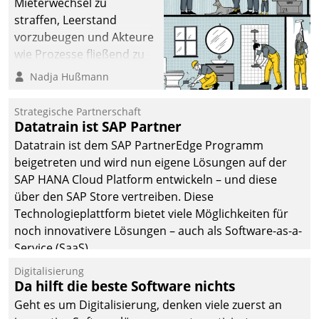
Mieterwechsel zu
straffen, Leerstand
vorzubeugen und Akteure
wie Prozesse fließend zu
vernetzen, nutzt die
Nadja Hußmann
Berliner Gewobag seit
Jahresbeginn eine
Strategische Partnerschaft
Überblick, Einsicht und
Datatrain ist SAP Partner
Eingriff bietende Lösung.
Datatrain ist dem SAP PartnerEdge Programm
Zur Entwicklung setzte
beigetreten und wird nun eigene Lösungen auf der
man auf
SAP HANA Cloud Platform entwickeln – und diese
Cloudtechnologie,
über den SAP Store vertreiben. Diese
bewährte und Startup-
Technologieplattform bietet viele Möglichkeiten für
Partner sowie erstmals
noch innovativere Lösungen – auch als Software-as-a-
agile Projektmethoden.
Service (SaaS).
Digitalisierung
Da hilft die beste Software nichts
Geht es um Digitalisierung, denken viele zuerst an