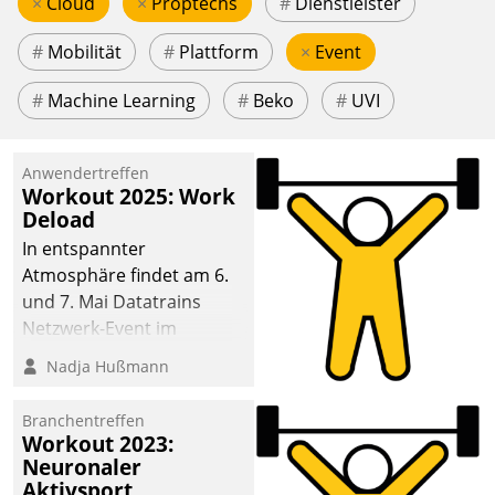
×
Cloud
×
Proptechs
#
Dienstleister
#
Mobilität
#
Plattform
×
Event
#
Machine Learning
#
Beko
#
UVI
Anwendertreffen
Workout 2025: Work
Deload
In entspannter
Atmosphäre findet am 6.
und 7. Mai Datatrains
Netzwerk-Event im
Kunden- und Partnerkreis
Nadja Hußmann
statt. Zentrale Frage: Wie
lassen sich
Branchentreffen
Mammutprojekte
Workout 2023:
meistern und Workloads
Neuronaler
Aktivsport
wuppen – bei zunehmend