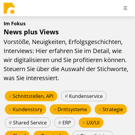
Im Fokus
News plus Views
Vorstöße, Neuigkeiten, Erfolgsgeschichten,
Interviews: Hier erfahren Sie im Detail, wie
wir digitalisieren und Sie profitieren können.
Steuern Sie über die Auswahl der Stichworte,
was Sie interessiert.
×
Schnittstellen, API
#
Kundenservice
×
Kundenstory
×
Drittsysteme
×
Strategie
#
Shared Service
#
ERP
×
UX/UI