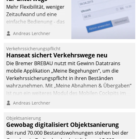
Mehr Flexibilität, weniger
Zeitaufwand und eine
einfache Bedienung - das
verspricht das aktuelle
Andreas Lerchner
Cockpit für mobile
Mitarbeiter von
Verkehrssicherungspflicht
Datatrain. Die meravis
Hanseat sichert Verkehrswege neu
Wohnungsbau- und
Die Bremer BREBAU nutzt mit Gewinn Datatrains
Immobilien GmbH hat
mobile Applikation „Meine Begehungen“, um die
sich dabei für den Betrieb
Verkehrssicherungspflicht in ihren Beständen
der Lösung über die SAP
wahrzunehmen. Mit „Meine Abnahmen & Übergaben“
Cloud Platform
ist nun ein weiteres Modul des Mobilen Cockpits im
entschieden - als erstes
Einsatz.
Andreas Lerchner
Unternehmen am
Wohnungsmarkt.
Objektsanierung
Gewobag digitalisiert Objektsanierung
Bei rund 70.000 Bestandswohnungen stehen bei der