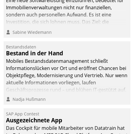
Eine neue Softwarelösung einzuführen, bedeutet für
Immobilienverwaltungen nicht nur finanziellen,
sondern auch personellen Aufwand. Es ist eine
Investition, die sich lohnen muss. Das Ziel: die
nachhaltige Optimierung der Geschäftsabläufe. Damit
Sabine Wiedemann
dieses Ziel erreicht wird, sollten einige Grundregeln
befolgt werden.
Bestandsdaten
Bestand in der Hand
Mobiles Bestandsdatenmanagement schließt
Informationslücken vor Ort und eröffnet Chancen bei
Objektpflege, Modernisierung und Vertrieb. Nur wenn
aktuelle Informationen vorliegen, laufen
Geschäftsprozesse rund – und blühen IT-gestützt auf.
Nadja Hußmann
SAP App Contest
Ausgezeichnete App
Das Cockpit für mobile Mitarbeiter von Datatrain hat