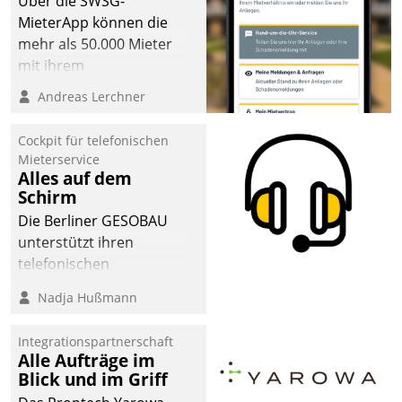
Über die SWSG-
MieterApp können die
mehr als 50.000 Mieter
mit ihrem
Wohnungsunternehmen
Andreas Lerchner
kommunizieren, auf dem
Laufenden bleiben, Daten
Cockpit für telefonischen
einsehen und ändern
Mieterservice
oder
Alles auf dem
Schirm
Schadensmeldungen
abgeben – rund um die
Die Berliner GESOBAU
Uhr.
unterstützt ihren
telefonischen
Mieterservice mit einem
Nadja Hußmann
digitalen Cockpit, das
situationsbezogen
Integrationspartnerschaft
passende Fragen und
Alle Aufträge im
Schlagworte auswirft.
Blick und im Griff
Eine intuitive