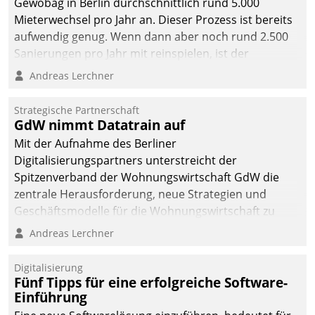
Gewobag in Berlin durchschnittlich rund 5.000
Mieterwechsel pro Jahr an. Dieser Prozess ist bereits
aufwendig genug. Wenn dann aber noch rund 2.500
Sanierungen pro Jahr mit reinspielen, ist der
Betreuungs- und Organisationsaufwand immens. Im
Andreas Lerchner
Rahmen ihrer Digitalisierungsstrategie hat das
kommunale Wohnungsbauunternehmen daher
Strategische Partnerschaft
gemeinsam mit der Berliner Datatrain GmbH den
GdW nimmt Datatrain auf
Teilprozess der Objektsanierung digitalisiert.
Mit der Aufnahme des Berliner
Digitalisierungspartners unterstreicht der
Spitzenverband der Wohnungswirtschaft GdW die
zentrale Herausforderung, neue Strategien und
Geschäftsmodelle für die Wohnungswirtschaft zu
entwickeln.
Andreas Lerchner
Digitalisierung
Fünf Tipps für eine erfolgreiche Software-
Einführung