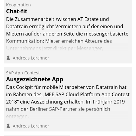
Die monatlichen
Kooperation
Mitteilungen zum
Chat-fit
Heizungs- und
Die Zusammenarbeit zwischen AT Estate und
Wasserverbrauch gehen
Datatrain ermöglicht Vermietern auf der einen und
automatisiert, vollständig
Mietern auf der anderen Seite die messengerbasierte
und auf Wunsch über
Kommunikation: Mieter erreichen Akteure des
mehrere zuvor
Unternehmens jetzt direkt per Messenger,
festgelegte
Mitarbeiter oder Dienstleister empfangen oder
Andreas Lerchner
Kommunikationswege bei
versenden die Nachrichten via Cockpit.
den Empfängern ein.
SAP App Contest
Ausgezeichnete App
Das Cockpit für mobile Mitarbeiter von Datatrain hat
im Rahmen des „MEE SAP Cloud Platform App Contest
2018“ eine Auszeichnung erhalten. Im Frühjahr 2019
nahm der Berliner SAP-Partner sie persönlich
entgegen.
Andreas Lerchner