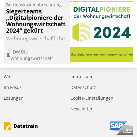
Betriebskostenabrechnung
Siegerteams
„Digitalpioniere der
Wohnungswirtschaft
2024“ gekürt
Wohnungswirtschaftliche
Vorreiter für den Weg in
DW Die
eine digitale Zukunft zu
Wohnungswirtschaft
finden, ist das Ziel des
Awards „Digitalpioniere
der
Wir
Impressum
Wohnungswirtschaft“.
Im Fokus
Datenschutz
Bewerben können sich
dafür ein Team
Lösungen
Cookie-Einstellungen
bestehend aus
Newsletter
Wohnungsunternehmen
und PropTech.
Datatrain