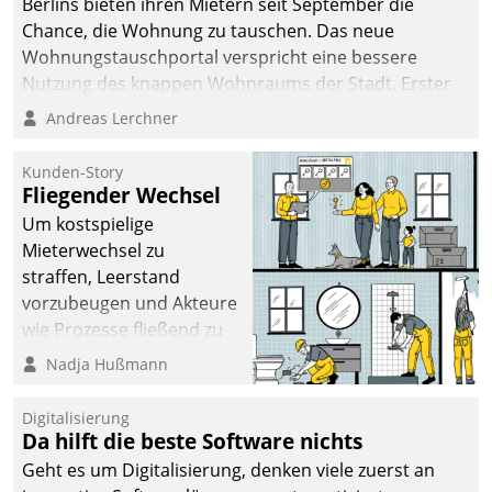
Berlins bieten ihren Mietern seit September die
Chance, die Wohnung zu tauschen. Das neue
Wohnungstauschportal verspricht eine bessere
Nutzung des knappen Wohnraums der Stadt. Erster
Anwendungsfall für Datatrains Lösung API-Hub mit
Andreas Lerchner
Schnittstellen zu den ERP-Systemen der
Unternehmen.
Kunden-Story
Fliegender Wechsel
Um kostspielige
Mieterwechsel zu
straffen, Leerstand
vorzubeugen und Akteure
wie Prozesse fließend zu
vernetzen, nutzt die
Nadja Hußmann
Berliner Gewobag seit
Jahresbeginn eine
Digitalisierung
Überblick, Einsicht und
Da hilft die beste Software nichts
Eingriff bietende Lösung.
Geht es um Digitalisierung, denken viele zuerst an
Zur Entwicklung setzte