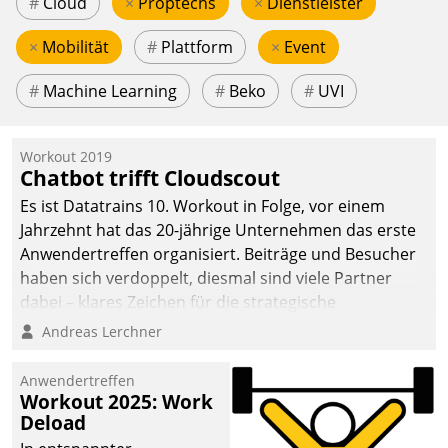
#
Cloud
×
Proptechs
×
Dienstleister
×
Mobilität
#
Plattform
×
Event
#
Machine Learning
#
Beko
#
UVI
Workout 2019
Chatbot trifft Cloudscout
Es ist Datatrains 10. Workout in Folge, vor einem
Jahrzehnt hat das 20-jährige Unternehmen das erste
Anwendertreffen organisiert. Beiträge und Besucher
haben sich verdoppelt, diesmal sind viele Partner
dabei – klares Zeichen für die strategische
Fokussierung auf den Kunden.
Andreas Lerchner
Anwendertreffen
Workout 2025: Work
Deload