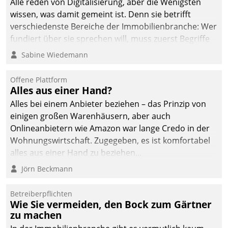
Alle reden von Digitalisierung, aber die Wenigsten
sich dabei für den Betrieb
wissen, was damit gemeint ist. Denn sie betrifft
der Lösung über die SAP
verschiedenste Bereiche der Immobilienbranche: Wer
Cloud Platform
fundiert über sie sprechen will, muss zuerst Begriffe
entschieden - als erstes
klären. Ein Aspekt ist die betriebliche Optimierung:
Sabine Wiedemann
Unternehmen am
Moderne Softwarelösungen ermöglichen große
Wohnungsmarkt.
Einsparungen durch optimierte und automatisierte
Offene Plattform
Prozesse. Doch man darf nicht zu viel erwarten: Allein
Alles aus einer Hand?
mit der Einführung einer neuen Software ist es nicht
Alles bei einem Anbieter beziehen – das Prinzip von
getan. Die Digitalisierung erfordert von Unternehmen
einigen großen Warenhäusern, aber auch
die Bereitschaft, sich zu überprüfen, zu hinterfragen
Onlineanbietern wie Amazon war lange Credo in der
und zu verändern.
Wohnungswirtschaft. Zugegeben, es ist komfortabel
alles aus einer Hand zu beziehen...
Jörn Beckmann
Betreiberpflichten
Wie Sie vermeiden, den Bock zum Gärtner
zu machen