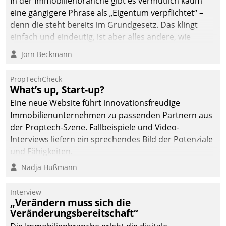
In der Immobilienbranche gibt es vermutlich kaum
eine gängigere Phrase als „Eigentum verpflichtet“ –
denn die steht bereits im Grundgesetz. Das klingt
einfach und eindeutig, ist aber alles andere, wie
Branchenbeschäftigte wissen. Denn mit der
Jörn Beckmann
Verantwortung folgen Verpflichtungen.
PropTechCheck
What’s up, Start-up?
Eine neue Website führt innovationsfreudige
Immobilienunternehmen zu passenden Partnern aus
der Proptech-Szene. Fallbeispiele und Video-
Interviews liefern ein sprechendes Bild der Potenziale
und Fähigkeiten.
Nadja Hußmann
Interview
„Verändern muss sich die
Veränderungsbereitschaft“