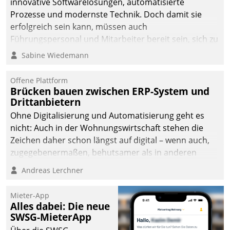
innovative Softwarelösungen, automatisierte
man auf
Prozesse und modernste Technik. Doch damit sie
Cloudtechnologie,
erfolgreich sein kann, müssen auch
bewährte und Startup-
Führungspersonal und Mitarbeiter bereit sein, sich zu
Partner sowie erstmals
verändern und anzupassen, sonst werden sie an ihr
Sabine Wiedemann
agile Projektmethoden.
scheitern.
Offene Plattform
Brücken bauen zwischen ERP-System und
Drittanbietern
Ohne Digitalisierung und Automatisierung geht es
nicht: Auch in der Wohnungswirtschaft stehen die
Zeichen daher schon längst auf digital – wenn auch,
zugegebenermaßen, behutsamer als in anderen
Branchen.
Andreas Lerchner
Mieter-App
Alles dabei: Die neue
SWSG-MieterApp