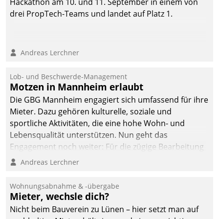
Hackathon am 10. und 11. September in einem von
drei PropTech-Teams und landet auf Platz 1.
Andreas Lerchner
Lob- und Beschwerde-Management
Motzen in Mannheim erlaubt
Die GBG Mannheim engagiert sich umfassend für ihre
Mieter. Dazu gehören kulturelle, soziale und
sportliche Aktivitäten, die eine hohe Wohn- und
Lebensqualität unterstützen. Nun geht das
Engagement noch weiter: Für die zügige Bearbeitung
von Beschwerden – oder Lob – richtet das
Andreas Lerchner
Unternehmen mit Datatrains Applikation fürs Lob-
und Beschwerde-Management einen eigenen Kanal
Wohnungsabnahme & -übergabe
ein.
Mieter, wechsle dich?
Nicht beim Bauverein zu Lünen – hier setzt man auf