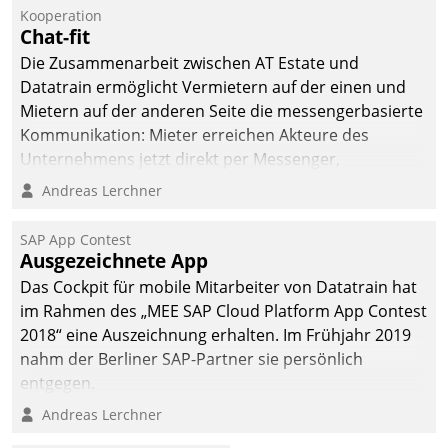
Kooperation
Chat-fit
Die Zusammenarbeit zwischen AT Estate und
Datatrain ermöglicht Vermietern auf der einen und
Mietern auf der anderen Seite die messengerbasierte
Kommunikation: Mieter erreichen Akteure des
Unternehmens jetzt direkt per Messenger,
Mitarbeiter oder Dienstleister empfangen oder
Andreas Lerchner
versenden die Nachrichten via Cockpit.
SAP App Contest
Ausgezeichnete App
Das Cockpit für mobile Mitarbeiter von Datatrain hat
im Rahmen des „MEE SAP Cloud Platform App Contest
2018“ eine Auszeichnung erhalten. Im Frühjahr 2019
nahm der Berliner SAP-Partner sie persönlich
entgegen.
Andreas Lerchner