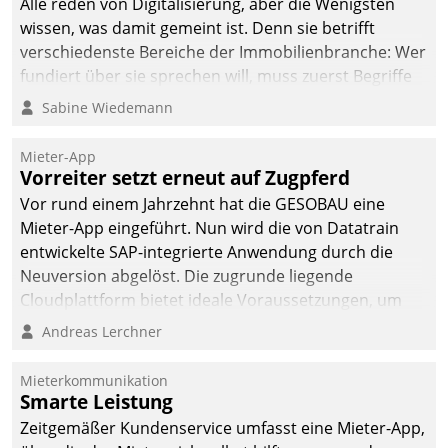
Alle reden von Digitalisierung, aber die Wenigsten
wissen, was damit gemeint ist. Denn sie betrifft
verschiedenste Bereiche der Immobilienbranche: Wer
fundiert über sie sprechen will, muss zuerst Begriffe
klären. Ein Aspekt ist die betriebliche Optimierung:
Sabine Wiedemann
Moderne Softwarelösungen ermöglichen große
Einsparungen durch optimierte und automatisierte
Mieter-App
Prozesse. Doch man darf nicht zu viel erwarten: Allein
Vorreiter setzt erneut auf Zugpferd
mit der Einführung einer neuen Software ist es nicht
Vor rund einem Jahrzehnt hat die GESOBAU eine
getan. Die Digitalisierung erfordert von Unternehmen
Mieter-App eingeführt. Nun wird die von Datatrain
die Bereitschaft, sich zu überprüfen, zu hinterfragen
entwickelte SAP-integrierte Anwendung durch die
und zu verändern.
Neuversion abgelöst. Die zugrunde liegende
Cloudplattform bietet ideale Voraussetzungen, um
die Funktionalität der App zu erweitern und weitere
Andreas Lerchner
innovative Apps, auch von Drittanbietern, in SAP zu
integrieren.
Mieterkommunikation
Smarte Leistung
Zeitgemäßer Kundenservice umfasst eine Mieter-App,