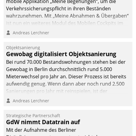
mobile Applikation „Meine Begehungen“, um die
sich dabei für den Betrieb
Verkehrssicherungspflicht in ihren Beständen
der Lösung über die SAP
wahrzunehmen. Mit „Meine Abnahmen & Übergaben“
Cloud Platform
ist nun ein weiteres Modul des Mobilen Cockpits im
entschieden - als erstes
Einsatz.
Andreas Lerchner
Unternehmen am
Wohnungsmarkt.
Objektsanierung
Gewobag digitalisiert Objektsanierung
Bei rund 70.000 Bestandswohnungen stehen bei der
Gewobag in Berlin durchschnittlich rund 5.000
Mieterwechsel pro Jahr an. Dieser Prozess ist bereits
aufwendig genug. Wenn dann aber noch rund 2.500
Sanierungen pro Jahr mit reinspielen, ist der
Betreuungs- und Organisationsaufwand immens. Im
Andreas Lerchner
Rahmen ihrer Digitalisierungsstrategie hat das
kommunale Wohnungsbauunternehmen daher
Strategische Partnerschaft
gemeinsam mit der Berliner Datatrain GmbH den
GdW nimmt Datatrain auf
Teilprozess der Objektsanierung digitalisiert.
Mit der Aufnahme des Berliner