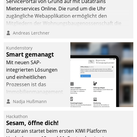
ServicePortal von Grund auf mit Datatrains
automatisiert, vollständig
Mieterservices Online. Die rund um die Uhr
und auf Wunsch über
zugängliche Webapplikation ermöglicht den
mehrere zuvor
Mitgliedern der Wohnungs­bau­genossenschaft die
festgelegte
Kontaktaufnahme per Smartphone, Tablet oder PC.
Andreas Lerchner
Kommunikationswege bei
den Empfängern ein.
Kundenstory
Smart gemanagt
Mit neuen SAP-
integrierten Lösungen
und einheitlichen
Prozessen ist das
Immobilienmanagement
der Bayerischen
Nadja Hußmann
Versorgungskammer im
Ressort Kapitalanlage für
Hackathon
künftige Aufgaben und
Sesam, öffne dich!
Herausforderungen
Datatrain startet beim ersten KIWI Platform
gerüstet.