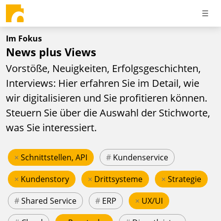
Im Fokus
News plus Views
Vorstöße, Neuigkeiten, Erfolgsgeschichten,
Interviews: Hier erfahren Sie im Detail, wie
wir digitalisieren und Sie profitieren können.
Steuern Sie über die Auswahl der Stichworte,
was Sie interessiert.
×
Schnittstellen, API
#
Kundenservice
×
Kundenstory
×
Drittsysteme
×
Strategie
#
Shared Service
#
ERP
×
UX/UI