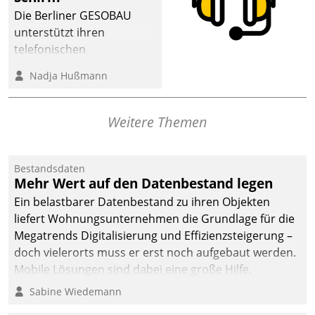
Die Berliner GESOBAU
unterstützt ihren
telefonischen
Mieterservice mit einem
Nadja Hußmann
digitalen Cockpit, das
situationsbezogen
passende Fragen und
Weitere Themen
Schlagworte auswirft.
Eine intuitive
Dialogführung ermöglicht
Bestandsdaten
Mehr Wert auf den Datenbestand legen
dem externen
Serviceteam, Anrufe von
Ein belastbarer Datenbestand zu ihren Objekten
Mietenden zügiger und
liefert Wohnungsunternehmen die Grundlage für die
effizienter zu bearbeiten.
Megatrends Digitalisierung und Effizienzsteigerung –
doch vielerorts muss er erst noch aufgebaut werden.
Mobile Lösungen sind dabei eine große Hilfe.
Sabine Wiedemann