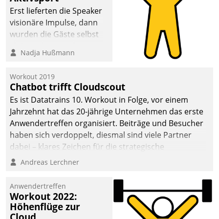
anspruchsvollen
Erst lieferten die Speaker
Aufgaben und
visionäre Impulse, dann
abnehmendem
wurden die Gäste selbst
Nachwuchs?
aktiv und sammelten
Nadja Hußmann
methodisch
Vernetzungsideen fürs
Workout 2019
Quartier. Dazwischen
Chatbot trifft Cloudscout
zeigte Datatrain, was es
Es ist Datatrains 10. Workout in Folge, vor einem
Neues zu bieten hat.
Jahrzehnt hat das 20-jährige Unternehmen das erste
Anwendertreffen organisiert. Beiträge und Besucher
haben sich verdoppelt, diesmal sind viele Partner
dabei – klares Zeichen für die strategische
Fokussierung auf den Kunden.
Andreas Lerchner
Anwendertreffen
Workout 2022:
Höhenflüge zur
Cloud