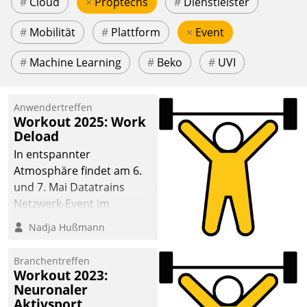
#
Cloud
×
Proptechs
#
Dienstleister
#
Mobilität
#
Plattform
×
Event
#
Machine Learning
#
Beko
#
UVI
Anwendertreffen
Workout 2025: Work
Deload
In entspannter
Atmosphäre findet am 6.
und 7. Mai Datatrains
Netzwerk-Event im
Kunden- und Partnerkreis
Nadja Hußmann
statt. Zentrale Frage: Wie
lassen sich
Branchentreffen
Mammutprojekte
Workout 2023:
meistern und Workloads
Neuronaler
Aktivsport
wuppen – bei zunehmend