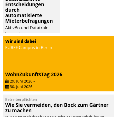
Entscheidungen
deutscher
durch
Wohnungsunternehmen
automatisierte
– und beschleunigt damit
Mieterbefragungen
den Weg vom
AktivBo und Datatrain
Mieteranliegen zum
kooperieren –
Dienstleisterauftrag.
Immobilienunternehmen
Wir sind dabei
profitieren: Die nahtlose
EUREF Campus in Berlin
Integration der Lösungen
von AktivBo und
Datatrain ermöglicht
automatisiert ausgelöste,
WohnZukunftsTag 2026
zielgerichtete
29. Juni 2026
–
Mieterbefragungen – eine
30. Juni 2026
starke Grundlage für
intelligente,
Betreiberpflichten
datengestützte
Wie Sie vermeiden, den Bock zum Gärtner
Entscheidungen.
zu machen