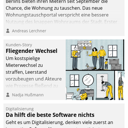
Berlins bieten ihren Mietern seit September die
Chance, die Wohnung zu tauschen. Das neue
Wohnungstauschportal verspricht eine bessere
Nutzung des knappen Wohnraums der Stadt. Erster
Anwendungsfall für Datatrains Lösung API-Hub mit
Andreas Lerchner
Schnittstellen zu den ERP-Systemen der
Unternehmen.
Kunden-Story
Fliegender Wechsel
Um kostspielige
Mieterwechsel zu
straffen, Leerstand
vorzubeugen und Akteure
wie Prozesse fließend zu
vernetzen, nutzt die
Nadja Hußmann
Berliner Gewobag seit
Jahresbeginn eine
Digitalisierung
Überblick, Einsicht und
Da hilft die beste Software nichts
Eingriff bietende Lösung.
Geht es um Digitalisierung, denken viele zuerst an
Zur Entwicklung setzte