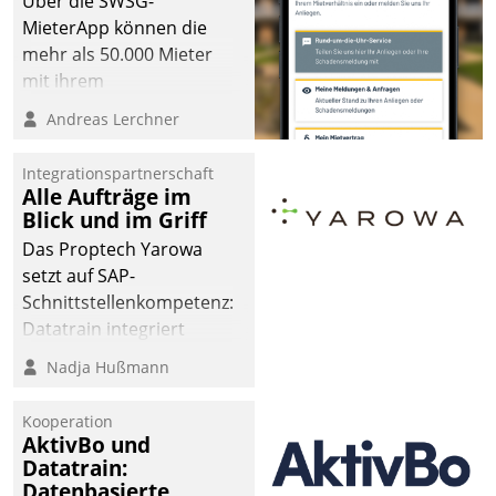
Über die SWSG-
MieterApp können die
mehr als 50.000 Mieter
mit ihrem
Wohnungsunternehmen
Andreas Lerchner
kommunizieren, auf dem
Laufenden bleiben, Daten
Integrationspartnerschaft
einsehen und ändern
Alle Aufträge im
oder
Blick und im Griff
Schadensmeldungen
Das Proptech Yarowa
abgeben – rund um die
setzt auf SAP-
Uhr.
Schnittstellenkompetenz:
Datatrain integriert
Yarowas Portal zur
Nadja Hußmann
Vergabe und Verwaltung
von Aufträgen der
Kooperation
operativen
AktivBo und
Instandhaltung in die
Datatrain:
Datenbasierte
SAP-Systemlandschaft