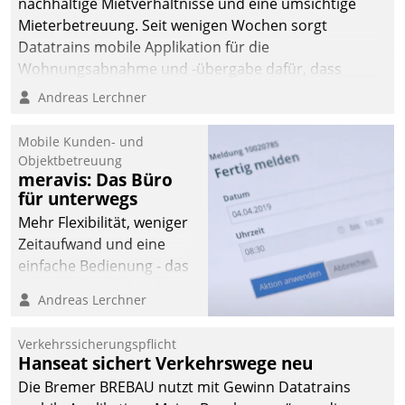
nachhaltige Mietverhältnisse und eine umsichtige
Mieterbetreuung. Seit wenigen Wochen sorgt
Datatrains mobile Applikation für die
Wohnungsabnahme und -übergabe dafür, dass
Mieter wohlgeordnet kommen und, so es sein muss,
Andreas Lerchner
gehen können.
Mobile Kunden- und
Objektbetreuung
meravis: Das Büro
für unterwegs
Mehr Flexibilität, weniger
Zeitaufwand und eine
einfache Bedienung - das
verspricht das aktuelle
Andreas Lerchner
Cockpit für mobile
Mitarbeiter von
Verkehrssicherungspflicht
Datatrain. Die meravis
Hanseat sichert Verkehrswege neu
Wohnungsbau- und
Die Bremer BREBAU nutzt mit Gewinn Datatrains
Immobilien GmbH hat