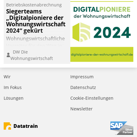
Betriebskostenabrechnung
Siegerteams
„Digitalpioniere der
Wohnungswirtschaft
2024“ gekürt
Wohnungswirtschaftliche
Vorreiter für den Weg in
DW Die
eine digitale Zukunft zu
Wohnungswirtschaft
finden, ist das Ziel des
Awards „Digitalpioniere
der
Wir
Impressum
Wohnungswirtschaft“.
Im Fokus
Datenschutz
Bewerben können sich
dafür ein Team
Lösungen
Cookie-Einstellungen
bestehend aus
Newsletter
Wohnungsunternehmen
und PropTech.
Datatrain