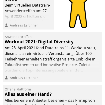
Beim virtuellen Datatrain-
Anwendertreffen am 27.
April 2022 erhielten die
Teilnehmerinnen und
Andreas Lerchner
Teilnehmer kurzweilige
Einblicke in innovative
Anwendertreffen
Cloud-Strategien und -
Workout 2021: Digital Diversity
Lösungen mit hohem
Am 28. April 2021 fand Datatrains 11. Workout statt,
Zukunftspotenzial.
diesmal als rein virtuelle Veranstaltung. Über 100
Teilnehmer erhielten straff organisierte Einblicke in
Zukunftsthemen und innovative Projekte. Zuletzt
wurden die Top-Interessengebiete ermittelt.
Andreas Lerchner
Offene Plattform
Alles aus einer Hand?
Alles bei einem Anbieter beziehen – das Prinzip von