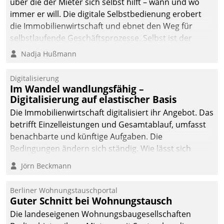
über die der Mieter sich selbst hilft – wann und wo
immer er will. Die digitale Selbstbedienung erobert
die Immobilienwirtschaft und ebnet den Weg für
selbstlaufende Geschäftsprozesse. Selbst ist der
Kunde und smart der Serviceanbieter.
Nadja Hußmann
Digitalisierung
Im Wandel wandlungsfähig –
Digitalisierung auf elastischer Basis
Die Immobilienwirtschaft digitalisiert ihr Angebot. Das
betrifft Einzelleistungen und Gesamtablauf, umfasst
benachbarte und künftige Aufgaben. Die
Bedingungen ändern sich ständig. Wie lässt sich
technisch die Kontrolle wahren und zugleich Freiraum
Jörn Beckmann
fürs Wachsen öffnen?
Berliner Wohnungstauschportal
Guter Schnitt bei Wohnungstausch
Die landeseigenen Wohnungsbaugesellschaften