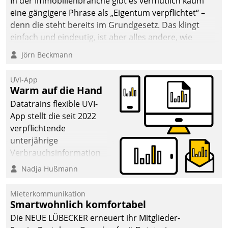
In der Immobilienbranche gibt es vermutlich kaum
eine gängigere Phrase als „Eigentum verpflichtet“ –
denn die steht bereits im Grundgesetz. Das klingt
einfach und eindeutig, ist aber alles andere, wie
Branchenbeschäftigte wissen. Denn mit der
Jörn Beckmann
Verantwortung folgen Verpflichtungen.
UVI-App
Warm auf die Hand
Datatrains flexible UVI-
App stellt die seit 2022
verpflichtende
unterjährige
Verbrauchsinformation
schnell, zuverlässig und
Nadja Hußmann
leicht bekömmlich bereit:
Die monatlichen
Mieterkommunikation
Mitteilungen zum
Smartwohnlich komfortabel
Heizungs- und
Die NEUE LÜBECKER erneuert ihr Mitglieder-
Wasserverbrauch gehen