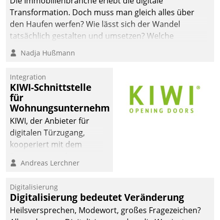
Die Immobilienbranche erlebt die digitale
Transformation. Doch muss man gleich alles über
den Haufen werfen? Wie lässt sich der Wandel
tatsächlich gestalten und umsetzen? Welche
Argumente zählen wirklich?
Nadja Hußmann
Integration
KIWI-Schnittstelle
für
Wohnungsunternehmen
KIWI, der Anbieter für
digitalen Türzugang,
kooperiert mit dem
Beratungs- und
Andreas Lerchner
Softwareentwicklungshaus
Datatrain.
Digitalisierung
Digitalisierung bedeutet Veränderung
Heilsversprechen, Modewort, großes Fragezeichen?