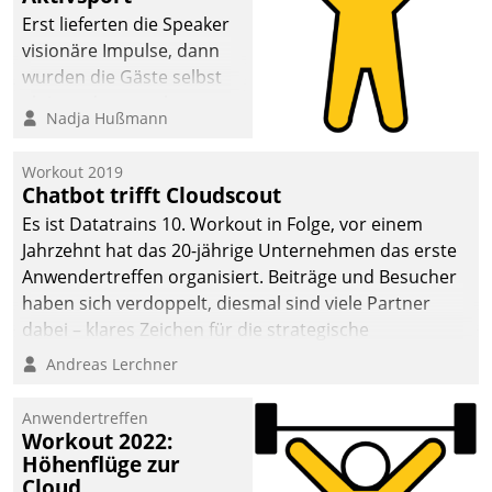
anspruchsvollen
Erst lieferten die Speaker
Aufgaben und
visionäre Impulse, dann
abnehmendem
wurden die Gäste selbst
Nachwuchs?
aktiv und sammelten
Nadja Hußmann
methodisch
Vernetzungsideen fürs
Workout 2019
Quartier. Dazwischen
Chatbot trifft Cloudscout
zeigte Datatrain, was es
Es ist Datatrains 10. Workout in Folge, vor einem
Neues zu bieten hat.
Jahrzehnt hat das 20-jährige Unternehmen das erste
Anwendertreffen organisiert. Beiträge und Besucher
haben sich verdoppelt, diesmal sind viele Partner
dabei – klares Zeichen für die strategische
Fokussierung auf den Kunden.
Andreas Lerchner
Anwendertreffen
Workout 2022:
Höhenflüge zur
Cloud