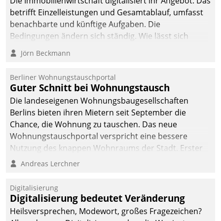
Die Immobilienwirtschaft digitalisiert ihr Angebot. Das
betrifft Einzelleistungen und Gesamtablauf, umfasst
benachbarte und künftige Aufgaben. Die
Bedingungen ändern sich ständig. Wie lässt sich
technisch die Kontrolle wahren und zugleich Freiraum
Jörn Beckmann
fürs Wachsen öffnen?
Berliner Wohnungstauschportal
Guter Schnitt bei Wohnungstausch
Die landeseigenen Wohnungsbaugesellschaften
Berlins bieten ihren Mietern seit September die
Chance, die Wohnung zu tauschen. Das neue
Wohnungstauschportal verspricht eine bessere
Nutzung des knappen Wohnraums der Stadt. Erster
Anwendungsfall für Datatrains Lösung API-Hub mit
Andreas Lerchner
Schnittstellen zu den ERP-Systemen der
Unternehmen.
Digitalisierung
Digitalisierung bedeutet Veränderung
Heilsversprechen, Modewort, großes Fragezeichen?