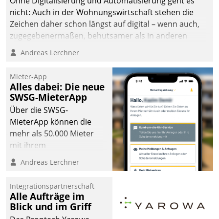
Ohne Digitalisierung und Automatisierung geht es
nicht: Auch in der Wohnungswirtschaft stehen die
Zeichen daher schon längst auf digital – wenn auch,
zugegebenermaßen, behutsamer als in anderen
Branchen.
Andreas Lerchner
Mieter-App
Alles dabei: Die neue
SWSG-MieterApp
Über die SWSG-
MieterApp können die
mehr als 50.000 Mieter
mit ihrem
Wohnungsunternehmen
Andreas Lerchner
kommunizieren, auf dem
Laufenden bleiben, Daten
Integrationspartnerschaft
einsehen und ändern
Alle Aufträge im
oder
Blick und im Griff
Schadensmeldungen