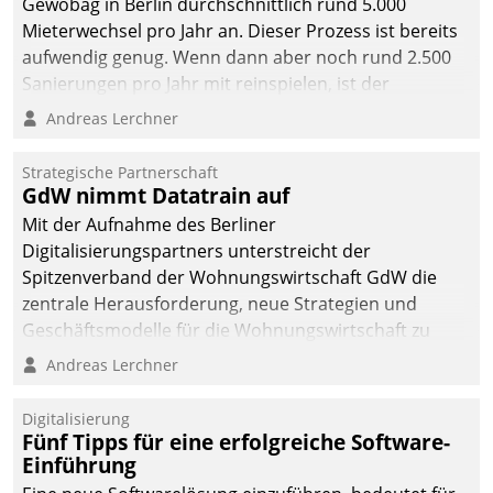
Gewobag in Berlin durchschnittlich rund 5.000
Mieterwechsel pro Jahr an. Dieser Prozess ist bereits
aufwendig genug. Wenn dann aber noch rund 2.500
Sanierungen pro Jahr mit reinspielen, ist der
Betreuungs- und Organisationsaufwand immens. Im
Andreas Lerchner
Rahmen ihrer Digitalisierungsstrategie hat das
kommunale Wohnungsbauunternehmen daher
Strategische Partnerschaft
gemeinsam mit der Berliner Datatrain GmbH den
GdW nimmt Datatrain auf
Teilprozess der Objektsanierung digitalisiert.
Mit der Aufnahme des Berliner
Digitalisierungspartners unterstreicht der
Spitzenverband der Wohnungswirtschaft GdW die
zentrale Herausforderung, neue Strategien und
Geschäftsmodelle für die Wohnungswirtschaft zu
entwickeln.
Andreas Lerchner
Digitalisierung
Fünf Tipps für eine erfolgreiche Software-
Einführung