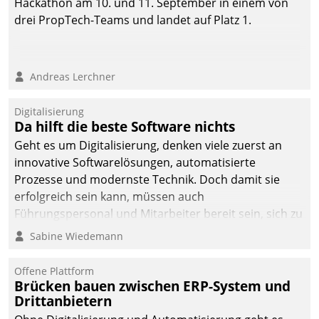
Hackathon am 10. und 11. September in einem von
drei PropTech-Teams und landet auf Platz 1.
Andreas Lerchner
Digitalisierung
Da hilft die beste Software nichts
Geht es um Digitalisierung, denken viele zuerst an
innovative Softwarelösungen, automatisierte
Prozesse und modernste Technik. Doch damit sie
erfolgreich sein kann, müssen auch
Führungspersonal und Mitarbeiter bereit sein, sich zu
verändern und anzupassen, sonst werden sie an ihr
Sabine Wiedemann
scheitern.
Offene Plattform
Brücken bauen zwischen ERP-System und
Drittanbietern