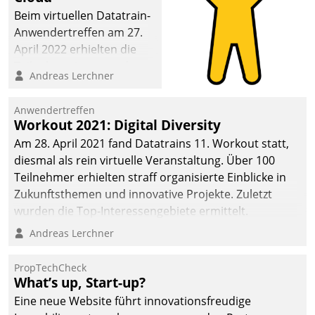
Beim virtuellen Datatrain-
Anwendertreffen am 27.
April 2022 erhielten die
Teilnehmerinnen und
Andreas Lerchner
Teilnehmer kurzweilige
Einblicke in innovative
Anwendertreffen
Cloud-Strategien und -
Workout 2021: Digital Diversity
Lösungen mit hohem
Am 28. April 2021 fand Datatrains 11. Workout statt,
Zukunftspotenzial.
diesmal als rein virtuelle Veranstaltung. Über 100
Teilnehmer erhielten straff organisierte Einblicke in
Zukunftsthemen und innovative Projekte. Zuletzt
wurden die Top-Interessengebiete ermittelt.
Andreas Lerchner
PropTechCheck
What’s up, Start-up?
Eine neue Website führt innovationsfreudige