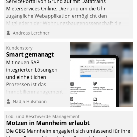
ServicePortal von Grund auf mit Datatrains
Mieterservices Online. Die rund um die Uhr
zugängliche Webapplikation ermöglicht den
Mitgliedern der Wohnungs­bau­genossenschaft die
Kontaktaufnahme per Smartphone, Tablet oder PC.
Andreas Lerchner
Kundenstory
Smart gemanagt
Mit neuen SAP-
integrierten Lösungen
und einheitlichen
Prozessen ist das
Immobilienmanagement
der Bayerischen
Nadja Hußmann
Versorgungskammer im
Ressort Kapitalanlage für
Lob- und Beschwerde-Management
künftige Aufgaben und
Motzen in Mannheim erlaubt
Herausforderungen
Die GBG Mannheim engagiert sich umfassend für ihre
gerüstet.