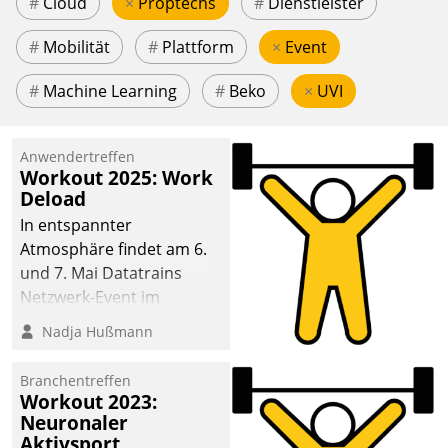
#
Cloud
×
Proptechs
#
Dienstleister
#
Mobilität
#
Plattform
×
Event
#
Machine Learning
#
Beko
×
UVI
Anwendertreffen
Workout 2025: Work
Deload
In entspannter
Atmosphäre findet am 6.
und 7. Mai Datatrains
Netzwerk-Event im
Kunden- und Partnerkreis
Nadja Hußmann
statt. Zentrale Frage: Wie
lassen sich
Branchentreffen
Mammutprojekte
Workout 2023:
meistern und Workloads
Neuronaler
Aktivsport
wuppen – bei zunehmend