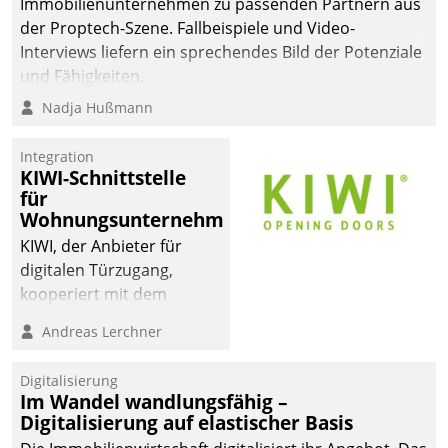
Immobilienunternehmen zu passenden Partnern aus
der Proptech-Szene. Fallbeispiele und Video-
Interviews liefern ein sprechendes Bild der Potenziale
und Fähigkeiten.
Nadja Hußmann
Integration
KIWI-Schnittstelle
für
Wohnungsunternehmen
KIWI, der Anbieter für
digitalen Türzugang,
kooperiert mit dem
Beratungs- und
Andreas Lerchner
Softwareentwicklungshaus
Datatrain.
Digitalisierung
Im Wandel wandlungsfähig –
Digitalisierung auf elastischer Basis