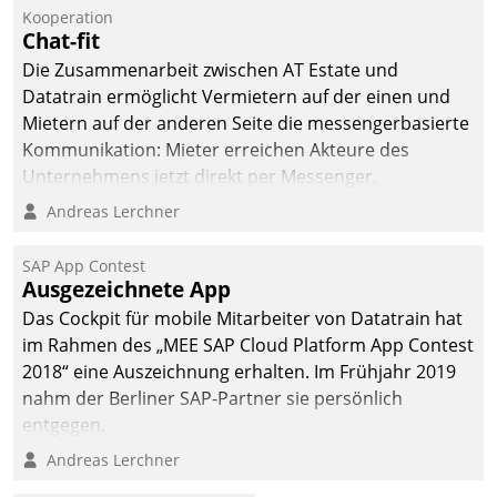
Kooperation
Chat-fit
Die Zusammenarbeit zwischen AT Estate und
Datatrain ermöglicht Vermietern auf der einen und
Mietern auf der anderen Seite die messengerbasierte
Kommunikation: Mieter erreichen Akteure des
Unternehmens jetzt direkt per Messenger,
Mitarbeiter oder Dienstleister empfangen oder
Andreas Lerchner
versenden die Nachrichten via Cockpit.
SAP App Contest
Ausgezeichnete App
Das Cockpit für mobile Mitarbeiter von Datatrain hat
im Rahmen des „MEE SAP Cloud Platform App Contest
2018“ eine Auszeichnung erhalten. Im Frühjahr 2019
nahm der Berliner SAP-Partner sie persönlich
entgegen.
Andreas Lerchner