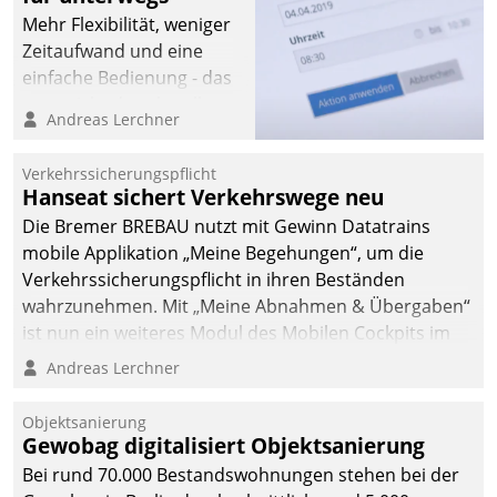
Mehr Flexibilität, weniger
Zeitaufwand und eine
einfache Bedienung - das
verspricht das aktuelle
Andreas Lerchner
Cockpit für mobile
Mitarbeiter von
Verkehrssicherungspflicht
Datatrain. Die meravis
Hanseat sichert Verkehrswege neu
Wohnungsbau- und
Die Bremer BREBAU nutzt mit Gewinn Datatrains
Immobilien GmbH hat
mobile Applikation „Meine Begehungen“, um die
sich dabei für den Betrieb
Verkehrssicherungspflicht in ihren Beständen
der Lösung über die SAP
wahrzunehmen. Mit „Meine Abnahmen & Übergaben“
Cloud Platform
ist nun ein weiteres Modul des Mobilen Cockpits im
entschieden - als erstes
Einsatz.
Andreas Lerchner
Unternehmen am
Wohnungsmarkt.
Objektsanierung
Gewobag digitalisiert Objektsanierung
Bei rund 70.000 Bestandswohnungen stehen bei der