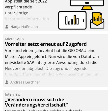
App stellt die seit 2022
verpflichtende
unterjährige
Verbrauchsinformation
schnell, zuverlässig und
Nadja Hußmann
leicht bekömmlich bereit:
Die monatlichen
Mieter-App
Mitteilungen zum
Vorreiter setzt erneut auf Zugpferd
Heizungs- und
Vor rund einem Jahrzehnt hat die GESOBAU eine
Wasserverbrauch gehen
Mieter-App eingeführt. Nun wird die von Datatrain
automatisiert, vollständig
entwickelte SAP-integrierte Anwendung durch die
und auf Wunsch über
Neuversion abgelöst. Die zugrunde liegende
mehrere zuvor
Cloudplattform bietet ideale Voraussetzungen, um
festgelegte
die Funktionalität der App zu erweitern und weitere
Andreas Lerchner
Kommunikationswege bei
innovative Apps, auch von Drittanbietern, in SAP zu
den Empfängern ein.
integrieren.
Interview
„Verändern muss sich die
Veränderungsbereitschaft“