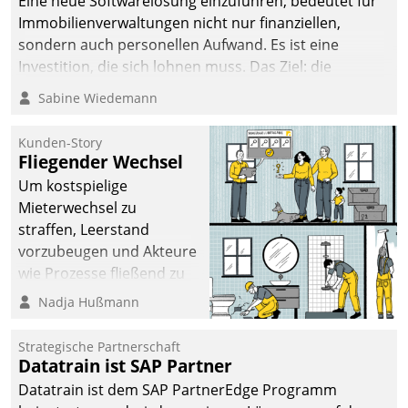
Eine neue Softwarelösung einzuführen, bedeutet für
Immobilienverwaltungen nicht nur finanziellen,
sondern auch personellen Aufwand. Es ist eine
Investition, die sich lohnen muss. Das Ziel: die
nachhaltige Optimierung der Geschäftsabläufe. Damit
Sabine Wiedemann
dieses Ziel erreicht wird, sollten einige Grundregeln
befolgt werden.
Kunden-Story
Fliegender Wechsel
Um kostspielige
Mieterwechsel zu
straffen, Leerstand
vorzubeugen und Akteure
wie Prozesse fließend zu
vernetzen, nutzt die
Nadja Hußmann
Berliner Gewobag seit
Jahresbeginn eine
Strategische Partnerschaft
Überblick, Einsicht und
Datatrain ist SAP Partner
Eingriff bietende Lösung.
Datatrain ist dem SAP PartnerEdge Programm
Zur Entwicklung setzte