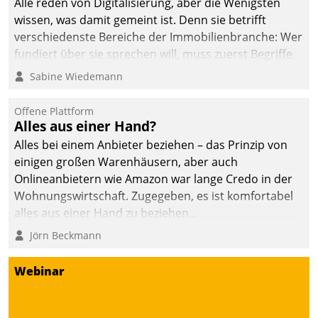
Alle reden von Digitalisierung, aber die Wenigsten
wissen, was damit gemeint ist. Denn sie betrifft
verschiedenste Bereiche der Immobilienbranche: Wer
fundiert über sie sprechen will, muss zuerst Begriffe
klären. Ein Aspekt ist die betriebliche Optimierung:
Sabine Wiedemann
Moderne Softwarelösungen ermöglichen große
Einsparungen durch optimierte und automatisierte
Offene Plattform
Prozesse. Doch man darf nicht zu viel erwarten: Allein
Alles aus einer Hand?
mit der Einführung einer neuen Software ist es nicht
Alles bei einem Anbieter beziehen – das Prinzip von
getan. Die Digitalisierung erfordert von Unternehmen
einigen großen Warenhäusern, aber auch
die Bereitschaft, sich zu überprüfen, zu hinterfragen
Onlineanbietern wie Amazon war lange Credo in der
und zu verändern.
Wohnungswirtschaft. Zugegeben, es ist komfortabel
alles aus einer Hand zu beziehen...
Jörn Beckmann
Webinar