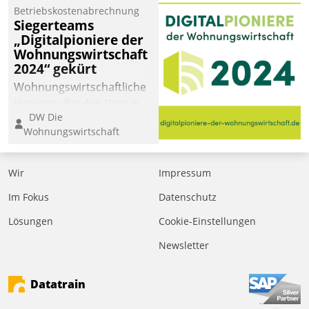
Betriebskostenabrechnung
Siegerteams
„Digitalpioniere der
Wohnungswirtschaft
2024“ gekürt
Wohnungswirtschaftliche
Vorreiter für den Weg in
DW Die
eine digitale Zukunft zu
Wohnungswirtschaft
finden, ist das Ziel des
Awards „Digitalpioniere
der
Wir
Impressum
Wohnungswirtschaft“.
Im Fokus
Datenschutz
Bewerben können sich
dafür ein Team
Lösungen
Cookie-Einstellungen
bestehend aus
Newsletter
Wohnungsunternehmen
und PropTech.
Datatrain