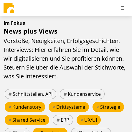
Im Fokus
News plus Views
Vorstöße, Neuigkeiten, Erfolgsgeschichten,
Interviews: Hier erfahren Sie im Detail, wie
wir digitalisieren und Sie profitieren können.
Steuern Sie über die Auswahl der Stichworte,
was Sie interessiert.
#
Schnittstellen, API
#
Kundenservice
×
Kundenstory
×
Drittsysteme
×
Strategie
×
Shared Service
#
ERP
×
UX/UI