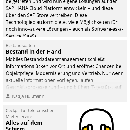
beigetreten und wird nun eigene Lösungen auf der
man auf
SAP HANA Cloud Platform entwickeln – und diese
Cloudtechnologie,
über den SAP Store vertreiben. Diese
bewährte und Startup-
Technologieplattform bietet viele Möglichkeiten für
Partner sowie erstmals
noch innovativere Lösungen – auch als Software-as-a-
agile Projektmethoden.
Service (SaaS).
Bestandsdaten
Bestand in der Hand
Mobiles Bestandsdatenmanagement schließt
Informationslücken vor Ort und eröffnet Chancen bei
Objektpflege, Modernisierung und Vertrieb. Nur wenn
aktuelle Informationen vorliegen, laufen
Geschäftsprozesse rund – und blühen IT-gestützt auf.
Nadja Hußmann
Cockpit für telefonischen
Mieterservice
Alles auf dem
Schirm