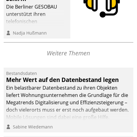
Die Berliner GESOBAU
unterstützt ihren
telefonischen
Mieterservice mit einem
Nadja Hußmann
digitalen Cockpit, das
situationsbezogen
passende Fragen und
Weitere Themen
Schlagworte auswirft.
Eine intuitive
Dialogführung ermöglicht
Bestandsdaten
Mehr Wert auf den Datenbestand legen
dem externen
Serviceteam, Anrufe von
Ein belastbarer Datenbestand zu ihren Objekten
Mietenden zügiger und
liefert Wohnungsunternehmen die Grundlage für die
effizienter zu bearbeiten.
Megatrends Digitalisierung und Effizienzsteigerung –
doch vielerorts muss er erst noch aufgebaut werden.
Mobile Lösungen sind dabei eine große Hilfe.
Sabine Wiedemann