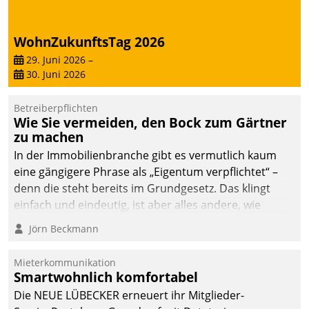
von AktivBo und
Datatrain ermöglicht
automatisiert ausgelöste,
WohnZukunftsTag 2026
zielgerichtete
29. Juni 2026
–
Mieterbefragungen – eine
30. Juni 2026
starke Grundlage für
intelligente,
Betreiberpflichten
datengestützte
Wie Sie vermeiden, den Bock zum Gärtner
Entscheidungen.
zu machen
In der Immobilienbranche gibt es vermutlich kaum
eine gängigere Phrase als „Eigentum verpflichtet“ –
denn die steht bereits im Grundgesetz. Das klingt
einfach und eindeutig, ist aber alles andere, wie
Branchenbeschäftigte wissen. Denn mit der
Jörn Beckmann
Verantwortung folgen Verpflichtungen.
Mieterkommunikation
Smartwohnlich komfortabel
Die NEUE LÜBECKER erneuert ihr Mitglieder-