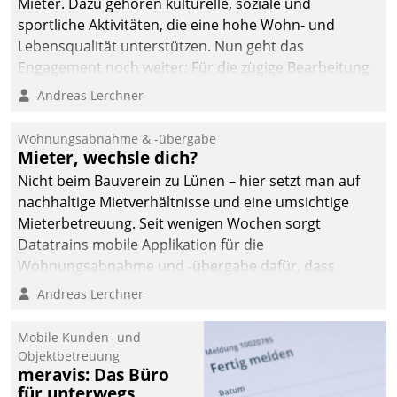
Mieter. Dazu gehören kulturelle, soziale und
sportliche Aktivitäten, die eine hohe Wohn- und
Lebensqualität unterstützen. Nun geht das
Engagement noch weiter: Für die zügige Bearbeitung
von Beschwerden – oder Lob – richtet das
Andreas Lerchner
Unternehmen mit Datatrains Applikation fürs Lob-
und Beschwerde-Management einen eigenen Kanal
Wohnungsabnahme & -übergabe
ein.
Mieter, wechsle dich?
Nicht beim Bauverein zu Lünen – hier setzt man auf
nachhaltige Mietverhältnisse und eine umsichtige
Mieterbetreuung. Seit wenigen Wochen sorgt
Datatrains mobile Applikation für die
Wohnungsabnahme und -übergabe dafür, dass
Mieter wohlgeordnet kommen und, so es sein muss,
Andreas Lerchner
gehen können.
Mobile Kunden- und
Objektbetreuung
meravis: Das Büro
für unterwegs