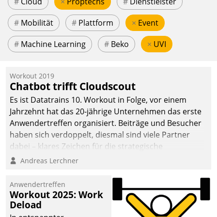
#
Cloud
×
Proptechs
#
Dienstleister
#
Mobilität
#
Plattform
×
Event
#
Machine Learning
#
Beko
×
UVI
Workout 2019
Chatbot trifft Cloudscout
Es ist Datatrains 10. Workout in Folge, vor einem
Jahrzehnt hat das 20-jährige Unternehmen das erste
Anwendertreffen organisiert. Beiträge und Besucher
haben sich verdoppelt, diesmal sind viele Partner
dabei – klares Zeichen für die strategische
Fokussierung auf den Kunden.
Andreas Lerchner
Anwendertreffen
Workout 2025: Work
Deload