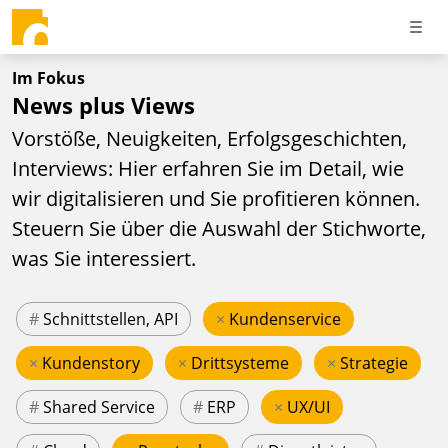
Im Fokus
News plus Views
Vorstöße, Neuigkeiten, Erfolgsgeschichten,
Interviews: Hier erfahren Sie im Detail, wie
wir digitalisieren und Sie profitieren können.
Steuern Sie über die Auswahl der Stichworte,
was Sie interessiert.
#
Schnittstellen, API
×
Kundenservice
×
Kundenstory
×
Drittsysteme
×
Strategie
#
Shared Service
#
ERP
×
UX/UI