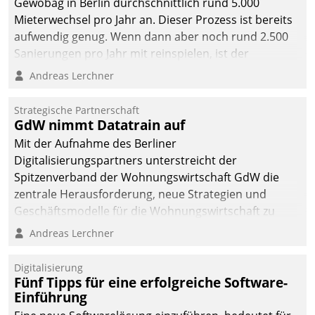
Gewobag in Berlin durchschnittlich rund 5.000
Mieterwechsel pro Jahr an. Dieser Prozess ist bereits
aufwendig genug. Wenn dann aber noch rund 2.500
Sanierungen pro Jahr mit reinspielen, ist der
Betreuungs- und Organisationsaufwand immens. Im
Andreas Lerchner
Rahmen ihrer Digitalisierungsstrategie hat das
kommunale Wohnungsbauunternehmen daher
Strategische Partnerschaft
gemeinsam mit der Berliner Datatrain GmbH den
GdW nimmt Datatrain auf
Teilprozess der Objektsanierung digitalisiert.
Mit der Aufnahme des Berliner
Digitalisierungspartners unterstreicht der
Spitzenverband der Wohnungswirtschaft GdW die
zentrale Herausforderung, neue Strategien und
Geschäftsmodelle für die Wohnungswirtschaft zu
entwickeln.
Andreas Lerchner
Digitalisierung
Fünf Tipps für eine erfolgreiche Software-
Einführung