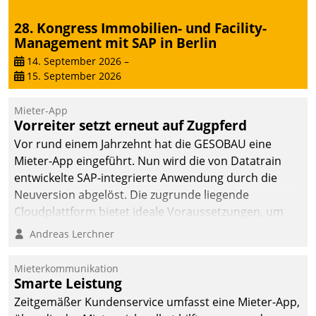
28. Kongress Immobilien- und Facility-
Management mit SAP in Berlin
14. September 2026
–
15. September 2026
Mieter-App
Vorreiter setzt erneut auf Zugpferd
Vor rund einem Jahrzehnt hat die GESOBAU eine
Mieter-App eingeführt. Nun wird die von Datatrain
entwickelte SAP-integrierte Anwendung durch die
Neuversion abgelöst. Die zugrunde liegende
Cloudplattform bietet ideale Voraussetzungen, um
die Funktionalität der App zu erweitern und weitere
Andreas Lerchner
innovative Apps, auch von Drittanbietern, in SAP zu
integrieren.
Mieterkommunikation
Smarte Leistung
Zeitgemäßer Kundenservice umfasst eine Mieter-App,