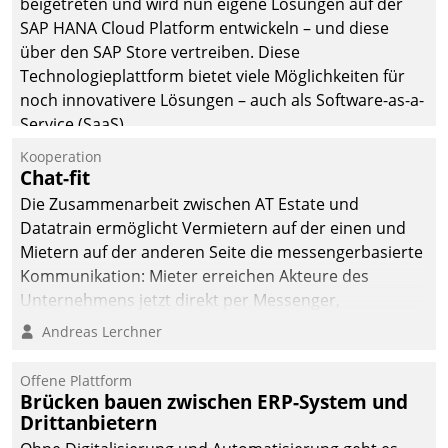
beigetreten und wird nun eigene Lösungen auf der
man auf
SAP HANA Cloud Platform entwickeln – und diese
Cloudtechnologie,
über den SAP Store vertreiben. Diese
bewährte und Startup-
Technologieplattform bietet viele Möglichkeiten für
Partner sowie erstmals
noch innovativere Lösungen – auch als Software-as-a-
agile Projektmethoden.
Service (SaaS).
Kooperation
Chat-fit
Die Zusammenarbeit zwischen AT Estate und
Datatrain ermöglicht Vermietern auf der einen und
Mietern auf der anderen Seite die messengerbasierte
Kommunikation: Mieter erreichen Akteure des
Unternehmens jetzt direkt per Messenger,
Mitarbeiter oder Dienstleister empfangen oder
Andreas Lerchner
versenden die Nachrichten via Cockpit.
Offene Plattform
Brücken bauen zwischen ERP-System und
Drittanbietern