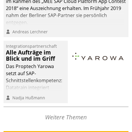
im Rahmen des „MEE SAP Cloud Platform App Contest
2018“ eine Auszeichnung erhalten. Im Frühjahr 2019
nahm der Berliner SAP-Partner sie persönlich
entgegen.
Andreas Lerchner
Integrationspartnerschaft
Alle Aufträge im
Blick und im Griff
Das Proptech Yarowa
setzt auf SAP-
Schnittstellenkompetenz:
Datatrain integriert
Yarowas Portal zur
Nadja Hußmann
Vergabe und Verwaltung
von Aufträgen der
operativen
Weitere Themen
Instandhaltung in die
SAP-Systemlandschaft