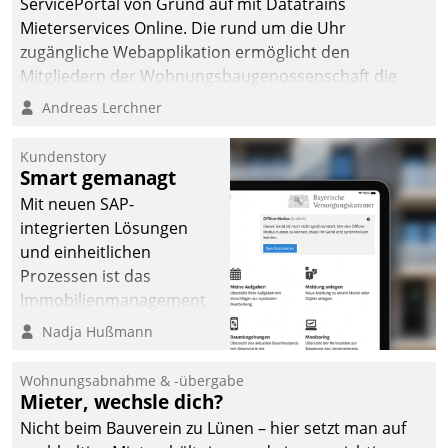
ServicePortal von Grund auf mit Datatrains
automatisiert, vollständig
Mieterservices Online. Die rund um die Uhr
und auf Wunsch über
zugängliche Webapplikation ermöglicht den
mehrere zuvor
Mitgliedern der Wohnungs­bau­genossenschaft die
festgelegte
Kontaktaufnahme per Smartphone, Tablet oder PC.
Andreas Lerchner
Kommunikationswege bei
den Empfängern ein.
Kundenstory
Smart gemanagt
Mit neuen SAP-
integrierten Lösungen
und einheitlichen
Prozessen ist das
Immobilienmanagement
der Bayerischen
Nadja Hußmann
Versorgungskammer im
Ressort Kapitalanlage für
Wohnungsabnahme & -übergabe
künftige Aufgaben und
Mieter, wechsle dich?
Herausforderungen
Nicht beim Bauverein zu Lünen – hier setzt man auf
gerüstet.