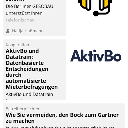
Die Berliner GESOBAU
unterstützt ihren
telefonischen
Mieterservice mit einem
Nadja Hußmann
digitalen Cockpit, das
situationsbezogen
Kooperation
passende Fragen und
AktivBo und
Schlagworte auswirft.
Datatrain:
Eine intuitive
Datenbasierte
Entscheidungen
Dialogführung ermöglicht
durch
dem externen
automatisierte
Serviceteam, Anrufe von
Mieterbefragungen
Mietenden zügiger und
AktivBo und Datatrain
effizienter zu bearbeiten.
kooperieren –
Immobilienunternehmen
Betreiberpflichten
Wie Sie vermeiden, den Bock zum Gärtner
profitieren: Die nahtlose
zu machen
Integration der Lösungen