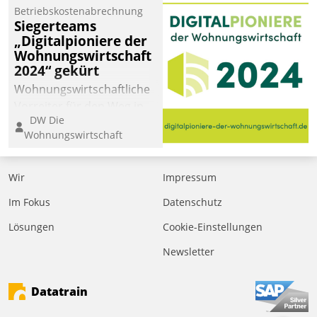
Betriebskostenabrechnung
Siegerteams
„Digitalpioniere der
Wohnungswirtschaft
2024“ gekürt
Wohnungswirtschaftliche
Vorreiter für den Weg in
DW Die
eine digitale Zukunft zu
Wohnungswirtschaft
finden, ist das Ziel des
Awards „Digitalpioniere
der
Wir
Impressum
Wohnungswirtschaft“.
Im Fokus
Datenschutz
Bewerben können sich
dafür ein Team
Lösungen
Cookie-Einstellungen
bestehend aus
Newsletter
Wohnungsunternehmen
und PropTech.
Datatrain