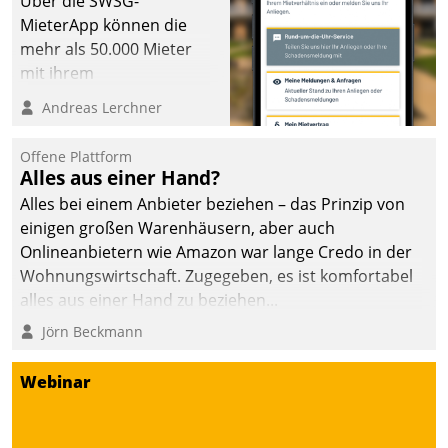
Über die SWSG-
die Bereitschaft, sich zu überprüfen, zu hinterfragen
MieterApp können die
und zu verändern.
mehr als 50.000 Mieter
mit ihrem
Wohnungsunternehmen
Andreas Lerchner
kommunizieren, auf dem
Laufenden bleiben, Daten
Offene Plattform
einsehen und ändern
Alles aus einer Hand?
oder
Alles bei einem Anbieter beziehen – das Prinzip von
Schadensmeldungen
einigen großen Warenhäusern, aber auch
abgeben – rund um die
Onlineanbietern wie Amazon war lange Credo in der
Uhr.
Wohnungswirtschaft. Zugegeben, es ist komfortabel
alles aus einer Hand zu beziehen...
Jörn Beckmann
Webinar