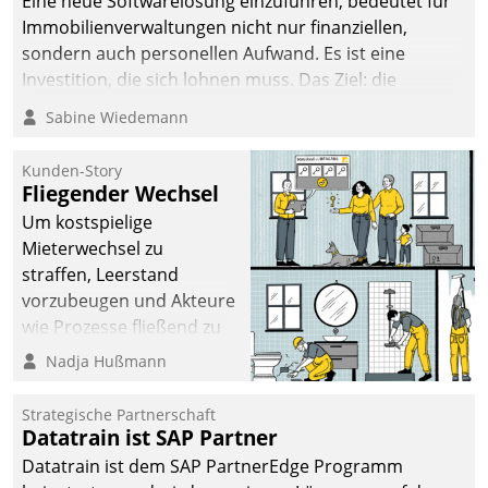
Eine neue Softwarelösung einzuführen, bedeutet für
Immobilienverwaltungen nicht nur finanziellen,
sondern auch personellen Aufwand. Es ist eine
Investition, die sich lohnen muss. Das Ziel: die
nachhaltige Optimierung der Geschäftsabläufe. Damit
Sabine Wiedemann
dieses Ziel erreicht wird, sollten einige Grundregeln
befolgt werden.
Kunden-Story
Fliegender Wechsel
Um kostspielige
Mieterwechsel zu
straffen, Leerstand
vorzubeugen und Akteure
wie Prozesse fließend zu
vernetzen, nutzt die
Nadja Hußmann
Berliner Gewobag seit
Jahresbeginn eine
Strategische Partnerschaft
Überblick, Einsicht und
Datatrain ist SAP Partner
Eingriff bietende Lösung.
Datatrain ist dem SAP PartnerEdge Programm
Zur Entwicklung setzte