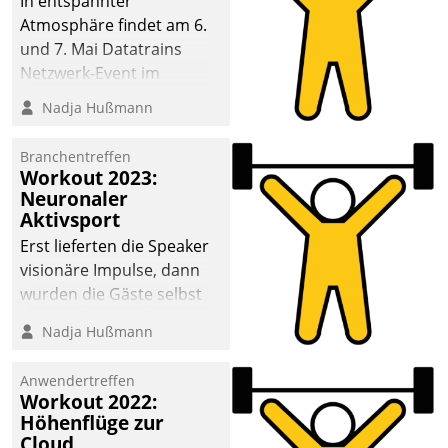
In entspannter
Atmosphäre findet am 6.
und 7. Mai Datatrains
Netzwerk-Event im
Kunden- und Partnerkreis
Nadja Hußmann
statt. Zentrale Frage: Wie
lassen sich
Branchentreffen
Mammutprojekte
Workout 2023:
meistern und Workloads
Neuronaler
Aktivsport
wuppen – bei zunehmend
anspruchsvollen
Erst lieferten die Speaker
Aufgaben und
visionäre Impulse, dann
abnehmendem
wurden die Gäste selbst
Nachwuchs?
aktiv und sammelten
Nadja Hußmann
methodisch
Vernetzungsideen fürs
Anwendertreffen
Quartier. Dazwischen
Workout 2022:
zeigte Datatrain, was es
Höhenflüge zur
Neues zu bieten hat.
Cloud