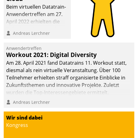
Beim virtuellen Datatrain-
Anwendertreffen am 27.
April 2022 erhielten die
Teilnehmerinnen und
Andreas Lerchner
Teilnehmer kurzweilige
Einblicke in innovative
Anwendertreffen
Cloud-Strategien und -
Workout 2021: Digital Diversity
Lösungen mit hohem
Am 28. April 2021 fand Datatrains 11. Workout statt,
Zukunftspotenzial.
diesmal als rein virtuelle Veranstaltung. Über 100
Teilnehmer erhielten straff organisierte Einblicke in
Zukunftsthemen und innovative Projekte. Zuletzt
wurden die Top-Interessengebiete ermittelt.
Andreas Lerchner
Wir sind dabei
Kongress