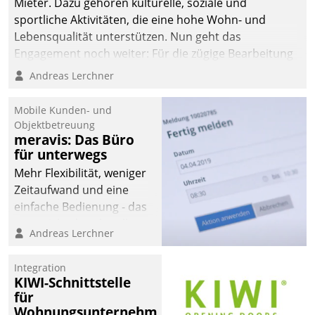
Mieter. Dazu gehören kulturelle, soziale und
sportliche Aktivitäten, die eine hohe Wohn- und
Lebensqualität unterstützen. Nun geht das
Engagement noch weiter: Für die zügige Bearbeitung
von Beschwerden – oder Lob – richtet das
Andreas Lerchner
Unternehmen mit Datatrains Applikation fürs Lob-
und Beschwerde-Management einen eigenen Kanal
Mobile Kunden- und
ein.
Objektbetreuung
meravis: Das Büro
für unterwegs
Mehr Flexibilität, weniger
Zeitaufwand und eine
einfache Bedienung - das
verspricht das aktuelle
Andreas Lerchner
Cockpit für mobile
Mitarbeiter von
Integration
Datatrain. Die meravis
KIWI-Schnittstelle
Wohnungsbau- und
für
Immobilien GmbH hat
Wohnungsunternehmen