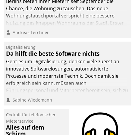
Berlins bieten ihren Mietern seit September die
Chance, die Wohnung zu tauschen. Das neue
Wohnungstauschportal verspricht eine bessere
Nutzung des knappen Wohnraums der Stadt. Erster
Anwendungsfall für Datatrains Lösung API-Hub mit
Andreas Lerchner
Schnittstellen zu den ERP-Systemen der
Unternehmen.
Digitalisierung
Da hilft die beste Software nichts
Geht es um Digitalisierung, denken viele zuerst an
innovative Softwarelösungen, automatisierte
Prozesse und modernste Technik. Doch damit sie
erfolgreich sein kann, müssen auch
Führungspersonal und Mitarbeiter bereit sein, sich zu
verändern und anzupassen, sonst werden sie an ihr
Sabine Wiedemann
scheitern.
Cockpit für telefonischen
Mieterservice
Alles auf dem
Schirm