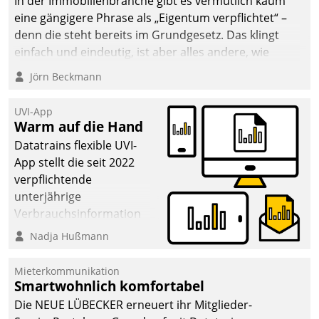
In der Immobilienbranche gibt es vermutlich kaum
von AktivBo und
eine gängigere Phrase als „Eigentum verpflichtet“ –
Datatrain ermöglicht
denn die steht bereits im Grundgesetz. Das klingt
automatisiert ausgelöste,
einfach und eindeutig, ist aber alles andere, wie
zielgerichtete
Branchenbeschäftigte wissen. Denn mit der
Mieterbefragungen – eine
Jörn Beckmann
Verantwortung folgen Verpflichtungen.
starke Grundlage für
intelligente,
UVI-App
datengestützte
Warm auf die Hand
Entscheidungen.
Datatrains flexible UVI-
App stellt die seit 2022
verpflichtende
unterjährige
Verbrauchsinformation
schnell, zuverlässig und
Nadja Hußmann
leicht bekömmlich bereit:
Die monatlichen
Mieterkommunikation
Mitteilungen zum
Smartwohnlich komfortabel
Heizungs- und
Die NEUE LÜBECKER erneuert ihr Mitglieder-
Wasserverbrauch gehen