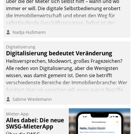
über die der Mieter sich selbst hilft – wann und wo
immer er will. Die digitale Selbstbedienung erobert
die Immobilienwirtschaft und ebnet den Weg für
selbstlaufende Geschäftsprozesse. Selbst ist der
Kunde und smart der Serviceanbieter.
Nadja Hußmann
Digitalisierung
Digitalisierung bedeutet Veränderung
Heilsversprechen, Modewort, großes Fragezeichen?
Alle reden von Digitalisierung, aber die Wenigsten
wissen, was damit gemeint ist. Denn sie betrifft
verschiedenste Bereiche der Immobilienbranche: Wer
fundiert über sie sprechen will, muss zuerst Begriffe
klären. Ein Aspekt ist die betriebliche Optimierung:
Sabine Wiedemann
Moderne Softwarelösungen ermöglichen große
Einsparungen durch optimierte und automatisierte
Mieter-App
Prozesse. Doch man darf nicht zu viel erwarten: Allein
Alles dabei: Die neue
SWSG-MieterApp
mit der Einführung einer neuen Software ist es nicht
getan. Die Digitalisierung erfordert von Unternehmen