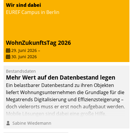
Wir sind dabei
deutscher
EUREF Campus in Berlin
Wohnungsunternehmen
– und beschleunigt damit
den Weg vom
Mieteranliegen zum
Dienstleisterauftrag.
WohnZukunftsTag 2026
29. Juni 2026
–
30. Juni 2026
Bestandsdaten
Mehr Wert auf den Datenbestand legen
Ein belastbarer Datenbestand zu ihren Objekten
liefert Wohnungsunternehmen die Grundlage für die
Megatrends Digitalisierung und Effizienzsteigerung –
doch vielerorts muss er erst noch aufgebaut werden.
Mobile Lösungen sind dabei eine große Hilfe.
Sabine Wiedemann