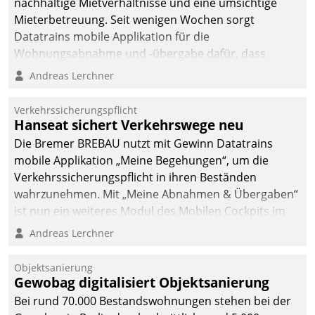
nachhaltige Mietverhältnisse und eine umsichtige
Mieterbetreuung. Seit wenigen Wochen sorgt
Datatrains mobile Applikation für die
Wohnungsabnahme und -übergabe dafür, dass
Mieter wohlgeordnet kommen und, so es sein muss,
Andreas Lerchner
gehen können.
Verkehrssicherungspflicht
Hanseat sichert Verkehrswege neu
Die Bremer BREBAU nutzt mit Gewinn Datatrains
mobile Applikation „Meine Begehungen“, um die
Verkehrssicherungspflicht in ihren Beständen
wahrzunehmen. Mit „Meine Abnahmen & Übergaben“
ist nun ein weiteres Modul des Mobilen Cockpits im
Einsatz.
Andreas Lerchner
Objektsanierung
Gewobag digitalisiert Objektsanierung
Bei rund 70.000 Bestandswohnungen stehen bei der