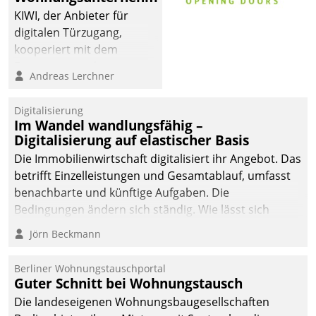
sich dabei für den Betrieb
KIWI, der Anbieter für
der Lösung über die SAP
digitalen Türzugang,
Cloud Platform
kooperiert mit dem
entschieden - als erstes
Beratungs- und
Andreas Lerchner
Unternehmen am
Softwareentwicklungshaus
Wohnungsmarkt.
Datatrain.
Digitalisierung
Im Wandel wandlungsfähig –
Digitalisierung auf elastischer Basis
Die Immobilienwirtschaft digitalisiert ihr Angebot. Das
betrifft Einzelleistungen und Gesamtablauf, umfasst
benachbarte und künftige Aufgaben. Die
Bedingungen ändern sich ständig. Wie lässt sich
technisch die Kontrolle wahren und zugleich Freiraum
Jörn Beckmann
fürs Wachsen öffnen?
Berliner Wohnungstauschportal
Guter Schnitt bei Wohnungstausch
Die landeseigenen Wohnungsbaugesellschaften