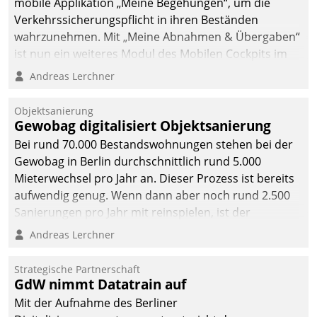
mobile Applikation „Meine Begehungen“, um die
Verkehrssicherungspflicht in ihren Beständen
wahrzunehmen. Mit „Meine Abnahmen & Übergaben“
ist nun ein weiteres Modul des Mobilen Cockpits im
Einsatz.
Andreas Lerchner
Objektsanierung
Gewobag digitalisiert Objektsanierung
Bei rund 70.000 Bestandswohnungen stehen bei der
Gewobag in Berlin durchschnittlich rund 5.000
Mieterwechsel pro Jahr an. Dieser Prozess ist bereits
aufwendig genug. Wenn dann aber noch rund 2.500
Sanierungen pro Jahr mit reinspielen, ist der
Betreuungs- und Organisationsaufwand immens. Im
Andreas Lerchner
Rahmen ihrer Digitalisierungsstrategie hat das
kommunale Wohnungsbauunternehmen daher
Strategische Partnerschaft
gemeinsam mit der Berliner Datatrain GmbH den
GdW nimmt Datatrain auf
Teilprozess der Objektsanierung digitalisiert.
Mit der Aufnahme des Berliner