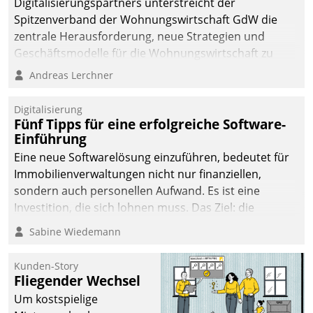
Digitalisierungspartners unterstreicht der
Spitzenverband der Wohnungswirtschaft GdW die
zentrale Herausforderung, neue Strategien und
Geschäftsmodelle für die Wohnungswirtschaft zu
entwickeln.
Andreas Lerchner
Digitalisierung
Fünf Tipps für eine erfolgreiche Software-
Einführung
Eine neue Softwarelösung einzuführen, bedeutet für
Immobilienverwaltungen nicht nur finanziellen,
sondern auch personellen Aufwand. Es ist eine
Investition, die sich lohnen muss. Das Ziel: die
nachhaltige Optimierung der Geschäftsabläufe. Damit
Sabine Wiedemann
dieses Ziel erreicht wird, sollten einige Grundregeln
befolgt werden.
Kunden-Story
Fliegender Wechsel
Um kostspielige