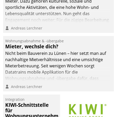
Mieter. Dazu gehören kulturelle, soziale und
sportliche Aktivitäten, die eine hohe Wohn- und
Lebensqualität unterstützen. Nun geht das
Engagement noch weiter: Für die zügige Bearbeitung
von Beschwerden – oder Lob – richtet das
Andreas Lerchner
Unternehmen mit Datatrains Applikation fürs Lob-
und Beschwerde-Management einen eigenen Kanal
Wohnungsabnahme & -übergabe
ein.
Mieter, wechsle dich?
Nicht beim Bauverein zu Lünen – hier setzt man auf
nachhaltige Mietverhältnisse und eine umsichtige
Mieterbetreuung. Seit wenigen Wochen sorgt
Datatrains mobile Applikation für die
Wohnungsabnahme und -übergabe dafür, dass
Mieter wohlgeordnet kommen und, so es sein muss,
Andreas Lerchner
gehen können.
Integration
KIWI-Schnittstelle
für
Wohnungsunternehmen