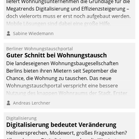
liefert Wohnungsunternehmen die Grundlage für die
sich dabei für den Betrieb
Megatrends Digitalisierung und Effizienzsteigerung –
der Lösung über die SAP
doch vielerorts muss er erst noch aufgebaut werden.
Cloud Platform
Mobile Lösungen sind dabei eine große Hilfe.
entschieden - als erstes
Sabine Wiedemann
Unternehmen am
Wohnungsmarkt.
Berliner Wohnungstauschportal
Guter Schnitt bei Wohnungstausch
Die landeseigenen Wohnungsbaugesellschaften
Berlins bieten ihren Mietern seit September die
Chance, die Wohnung zu tauschen. Das neue
Wohnungstauschportal verspricht eine bessere
Nutzung des knappen Wohnraums der Stadt. Erster
Anwendungsfall für Datatrains Lösung API-Hub mit
Andreas Lerchner
Schnittstellen zu den ERP-Systemen der
Unternehmen.
Digitalisierung
Digitalisierung bedeutet Veränderung
Heilsversprechen, Modewort, großes Fragezeichen?