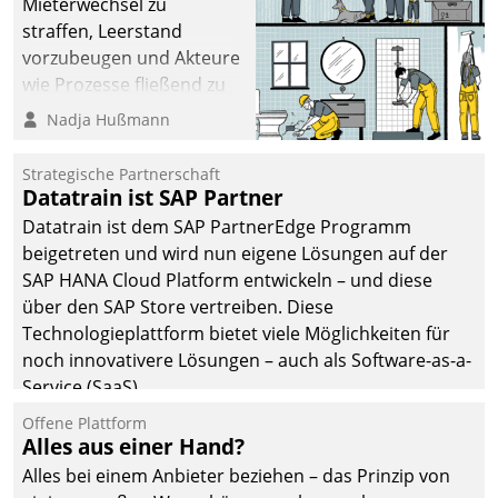
Mieterwechsel zu
straffen, Leerstand
vorzubeugen und Akteure
wie Prozesse fließend zu
vernetzen, nutzt die
Nadja Hußmann
Berliner Gewobag seit
Jahresbeginn eine
Strategische Partnerschaft
Überblick, Einsicht und
Datatrain ist SAP Partner
Eingriff bietende Lösung.
Datatrain ist dem SAP PartnerEdge Programm
Zur Entwicklung setzte
beigetreten und wird nun eigene Lösungen auf der
man auf
SAP HANA Cloud Platform entwickeln – und diese
Cloudtechnologie,
über den SAP Store vertreiben. Diese
bewährte und Startup-
Technologieplattform bietet viele Möglichkeiten für
Partner sowie erstmals
noch innovativere Lösungen – auch als Software-as-a-
agile Projektmethoden.
Service (SaaS).
Offene Plattform
Alles aus einer Hand?
Alles bei einem Anbieter beziehen – das Prinzip von