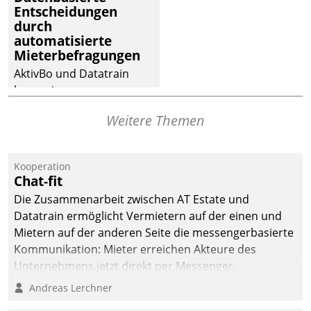
Entscheidungen
deutscher
durch
Wohnungsunternehmen
automatisierte
– und beschleunigt damit
Mieterbefragungen
den Weg vom
AktivBo und Datatrain
Mieteranliegen zum
kooperieren –
Dienstleisterauftrag.
Immobilienunternehmen
Weitere Themen
profitieren: Die nahtlose
Integration der Lösungen
von AktivBo und
Kooperation
Datatrain ermöglicht
Chat-fit
automatisiert ausgelöste,
Die Zusammenarbeit zwischen AT Estate und
zielgerichtete
Datatrain ermöglicht Vermietern auf der einen und
Mieterbefragungen – eine
Mietern auf der anderen Seite die messengerbasierte
starke Grundlage für
Kommunikation: Mieter erreichen Akteure des
intelligente,
Unternehmens jetzt direkt per Messenger,
datengestützte
Mitarbeiter oder Dienstleister empfangen oder
Andreas Lerchner
Entscheidungen.
versenden die Nachrichten via Cockpit.