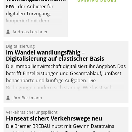
KIWI, der Anbieter für
digitalen Türzugang,
kooperiert mit dem
Beratungs- und
Andreas Lerchner
Softwareentwicklungshaus
Datatrain.
Digitalisierung
Im Wandel wandlungsfähig –
Digitalisierung auf elastischer Basis
Die Immobilienwirtschaft digitalisiert ihr Angebot. Das
betrifft Einzelleistungen und Gesamtablauf, umfasst
benachbarte und künftige Aufgaben. Die
Bedingungen ändern sich ständig. Wie lässt sich
technisch die Kontrolle wahren und zugleich Freiraum
Jörn Beckmann
fürs Wachsen öffnen?
Verkehrssicherungspflicht
Hanseat sichert Verkehrswege neu
Die Bremer BREBAU nutzt mit Gewinn Datatrains