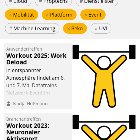
#
Cloud
#
Proptechs
#
Dienstleister
×
Mobilität
×
Plattform
×
Event
#
Machine Learning
×
Beko
#
UVI
Anwendertreffen
Workout 2025: Work
Deload
In entspannter
Atmosphäre findet am 6.
und 7. Mai Datatrains
Netzwerk-Event im
Kunden- und Partnerkreis
Nadja Hußmann
statt. Zentrale Frage: Wie
lassen sich
Branchentreffen
Mammutprojekte
Workout 2023:
meistern und Workloads
Neuronaler
Aktivsport
wuppen – bei zunehmend