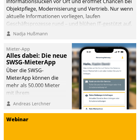
Informationslücken vor Ort und eröffnet Chancen bei
Objektpflege, Modernisierung und Vertrieb. Nur wenn
aktuelle Informationen vorliegen, laufen
Geschäftsprozesse rund – und blühen IT-gestützt auf.
Nadja Hußmann
Mieter-App
Alles dabei: Die neue
SWSG-MieterApp
Über die SWSG-
MieterApp können die
mehr als 50.000 Mieter
mit ihrem
Wohnungsunternehmen
Andreas Lerchner
kommunizieren, auf dem
Laufenden bleiben, Daten
Webinar
einsehen und ändern
oder
Schadensmeldungen