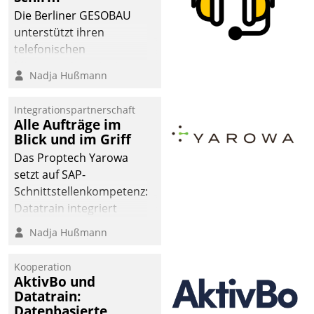
dafür ein Team
Die Berliner GESOBAU
bestehend aus
unterstützt ihren
Wohnungsunternehmen
telefonischen
und PropTech.
Mieterservice mit einem
Nadja Hußmann
digitalen Cockpit, das
situationsbezogen
Integrationspartnerschaft
passende Fragen und
Alle Aufträge im
Schlagworte auswirft.
Blick und im Griff
Eine intuitive
Das Proptech Yarowa
Dialogführung ermöglicht
setzt auf SAP-
dem externen
Schnittstellenkompetenz:
Serviceteam, Anrufe von
Datatrain integriert
Mietenden zügiger und
Yarowas Portal zur
Nadja Hußmann
effizienter zu bearbeiten.
Vergabe und Verwaltung
von Aufträgen der
Kooperation
operativen
AktivBo und
Instandhaltung in die
Datatrain:
Datenbasierte
SAP-Systemlandschaft