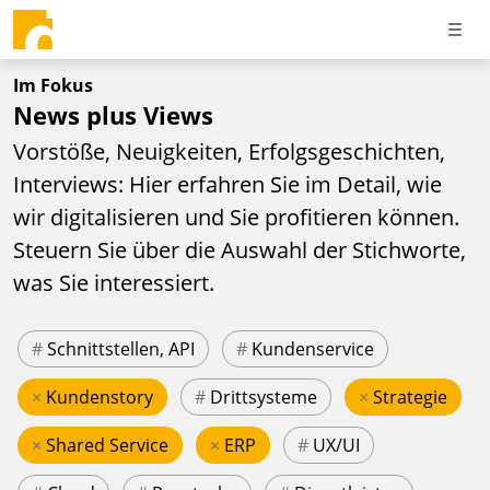
Im Fokus
News plus Views
Vorstöße, Neuigkeiten, Erfolgsgeschichten,
Interviews: Hier erfahren Sie im Detail, wie
wir digitalisieren und Sie profitieren können.
Steuern Sie über die Auswahl der Stichworte,
was Sie interessiert.
#
Schnittstellen, API
#
Kundenservice
×
Kundenstory
#
Drittsysteme
×
Strategie
×
Shared Service
×
ERP
#
UX/UI