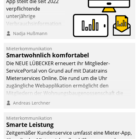
App stellt die seit 2022
verpflichtende
unterjährige
Verbrauchsinformation
schnell, zuverlässig und
Nadja Hußmann
leicht bekömmlich bereit:
Die monatlichen
Mieterkommunikation
Mitteilungen zum
Smartwohnlich komfortabel
Heizungs- und
Die NEUE LÜBECKER erneuert ihr Mitglieder-
Wasserverbrauch gehen
ServicePortal von Grund auf mit Datatrains
automatisiert, vollständig
Mieterservices Online. Die rund um die Uhr
und auf Wunsch über
zugängliche Webapplikation ermöglicht den
mehrere zuvor
Mitgliedern der Wohnungs­bau­genossenschaft die
festgelegte
Kontaktaufnahme per Smartphone, Tablet oder PC.
Andreas Lerchner
Kommunikationswege bei
den Empfängern ein.
Mieterkommunikation
Smarte Leistung
Zeitgemäßer Kundenservice umfasst eine Mieter-App,