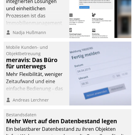
integrierten Lösungen
und einheitlichen
Prozessen ist das
Immobilienmanagement
der Bayerischen
Nadja Hußmann
Versorgungskammer im
Ressort Kapitalanlage für
Mobile Kunden- und
künftige Aufgaben und
Objektbetreuung
meravis: Das Büro
Herausforderungen
für unterwegs
gerüstet.
Mehr Flexibilität, weniger
Zeitaufwand und eine
einfache Bedienung - das
verspricht das aktuelle
Andreas Lerchner
Cockpit für mobile
Mitarbeiter von
Bestandsdaten
Datatrain. Die meravis
Mehr Wert auf den Datenbestand legen
Wohnungsbau- und
Ein belastbarer Datenbestand zu ihren Objekten
Immobilien GmbH hat