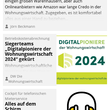
einigen großen Warenhäusern, aber auch
Onlineanbietern wie Amazon war lange Credo in der
Wohnungswirtschaft. Zugegeben, es ist komfortabel
alles aus einer Hand zu beziehen...
Jörn Beckmann
Betriebskostenabrechnung
Siegerteams
„Digitalpioniere der
Wohnungswirtschaft
2024“ gekürt
Wohnungswirtschaftliche
Vorreiter für den Weg in
DW Die
eine digitale Zukunft zu
Wohnungswirtschaft
finden, ist das Ziel des
Awards „Digitalpioniere
Cockpit für telefonischen
der
Mieterservice
Wohnungswirtschaft“.
Alles auf dem
Bewerben können sich
Schirm