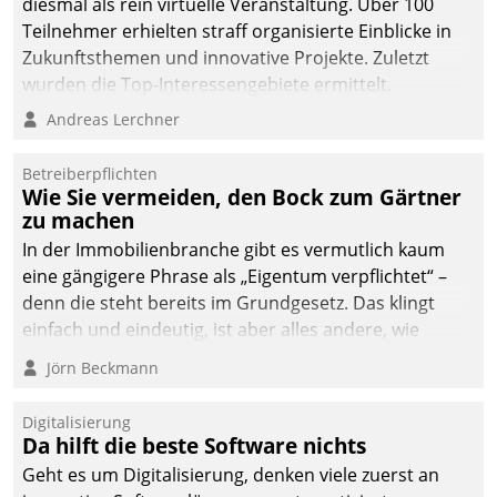
diesmal als rein virtuelle Veranstaltung. Über 100
Teilnehmer erhielten straff organisierte Einblicke in
Zukunftsthemen und innovative Projekte. Zuletzt
wurden die Top-Interessengebiete ermittelt.
Andreas Lerchner
Betreiberpflichten
Wie Sie vermeiden, den Bock zum Gärtner
zu machen
In der Immobilienbranche gibt es vermutlich kaum
eine gängigere Phrase als „Eigentum verpflichtet“ –
denn die steht bereits im Grundgesetz. Das klingt
einfach und eindeutig, ist aber alles andere, wie
Branchenbeschäftigte wissen. Denn mit der
Jörn Beckmann
Verantwortung folgen Verpflichtungen.
Digitalisierung
Da hilft die beste Software nichts
Geht es um Digitalisierung, denken viele zuerst an