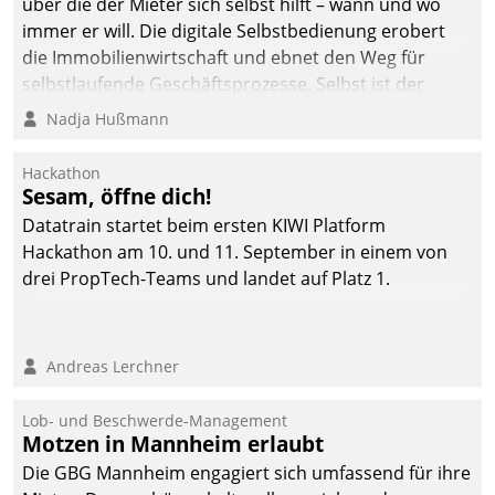
über die der Mieter sich selbst hilft – wann und wo
immer er will. Die digitale Selbstbedienung erobert
die Immobilienwirtschaft und ebnet den Weg für
selbstlaufende Geschäftsprozesse. Selbst ist der
Kunde und smart der Serviceanbieter.
Nadja Hußmann
Hackathon
Sesam, öffne dich!
Datatrain startet beim ersten KIWI Platform
Hackathon am 10. und 11. September in einem von
drei PropTech-Teams und landet auf Platz 1.
Andreas Lerchner
Lob- und Beschwerde-Management
Motzen in Mannheim erlaubt
Die GBG Mannheim engagiert sich umfassend für ihre