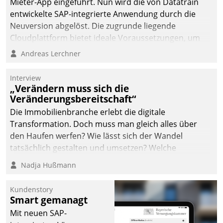
Mieter-App eingeführt. Nun wird die von Datatrain
entwickelte SAP-integrierte Anwendung durch die
Neuversion abgelöst. Die zugrunde liegende
Cloudplattform bietet ideale Voraussetzungen, um
die Funktionalität der App zu erweitern und weitere
Andreas Lerchner
innovative Apps, auch von Drittanbietern, in SAP zu
integrieren.
Interview
„Verändern muss sich die
Veränderungsbereitschaft“
Die Immobilienbranche erlebt die digitale
Transformation. Doch muss man gleich alles über
den Haufen werfen? Wie lässt sich der Wandel
tatsächlich gestalten und umsetzen? Welche
Argumente zählen wirklich?
Nadja Hußmann
Kundenstory
Smart gemanagt
Mit neuen SAP-