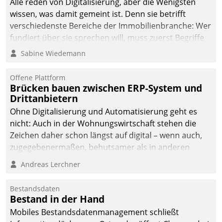
Alle reden von Digitalisierung, aber die Wenigsten
wissen, was damit gemeint ist. Denn sie betrifft
verschiedenste Bereiche der Immobilienbranche: Wer
fundiert über sie sprechen will, muss zuerst Begriffe
klären. Ein Aspekt ist die betriebliche Optimierung:
Sabine Wiedemann
Moderne Softwarelösungen ermöglichen große
Einsparungen durch optimierte und automatisierte
Offene Plattform
Prozesse. Doch man darf nicht zu viel erwarten: Allein
Brücken bauen zwischen ERP-System und
Drittanbietern
mit der Einführung einer neuen Software ist es nicht
getan. Die Digitalisierung erfordert von Unternehmen
Ohne Digitalisierung und Automatisierung geht es
die Bereitschaft, sich zu überprüfen, zu hinterfragen
nicht: Auch in der Wohnungswirtschaft stehen die
und zu verändern.
Zeichen daher schon längst auf digital – wenn auch,
zugegebenermaßen, behutsamer als in anderen
Branchen.
Andreas Lerchner
Bestandsdaten
Bestand in der Hand
Mobiles Bestandsdatenmanagement schließt