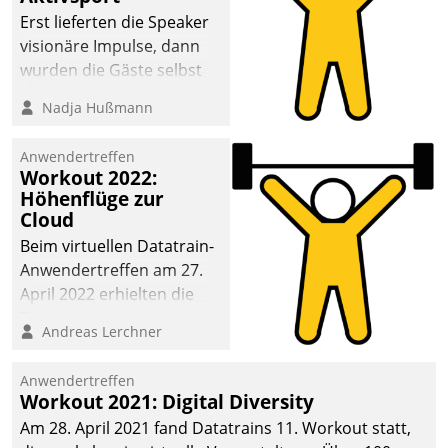
anspruchsvollen
Erst lieferten die Speaker
Aufgaben und
visionäre Impulse, dann
abnehmendem
wurden die Gäste selbst
Nachwuchs?
aktiv und sammelten
Nadja Hußmann
methodisch
Vernetzungsideen fürs
Anwendertreffen
Quartier. Dazwischen
Workout 2022:
zeigte Datatrain, was es
Höhenflüge zur
Neues zu bieten hat.
Cloud
Beim virtuellen Datatrain-
Anwendertreffen am 27.
April 2022 erhielten die
Teilnehmerinnen und
Andreas Lerchner
Teilnehmer kurzweilige
Einblicke in innovative
Anwendertreffen
Cloud-Strategien und -
Workout 2021: Digital Diversity
Lösungen mit hohem
Am 28. April 2021 fand Datatrains 11. Workout statt,
Zukunftspotenzial.