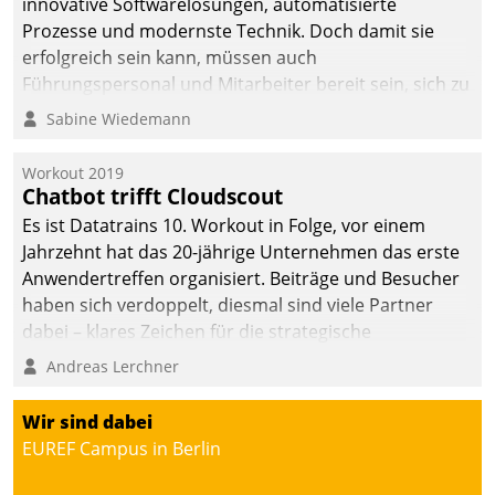
innovative Softwarelösungen, automatisierte
Prozesse und modernste Technik. Doch damit sie
erfolgreich sein kann, müssen auch
Führungspersonal und Mitarbeiter bereit sein, sich zu
verändern und anzupassen, sonst werden sie an ihr
Sabine Wiedemann
scheitern.
Workout 2019
Chatbot trifft Cloudscout
Es ist Datatrains 10. Workout in Folge, vor einem
Jahrzehnt hat das 20-jährige Unternehmen das erste
Anwendertreffen organisiert. Beiträge und Besucher
haben sich verdoppelt, diesmal sind viele Partner
dabei – klares Zeichen für die strategische
Fokussierung auf den Kunden.
Andreas Lerchner
Wir sind dabei
EUREF Campus in Berlin