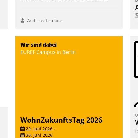
M
Andreas Lerchner
Ü
m
W
Wir sind dabei
a
EUREF Campus in Berlin
e
S
d
U
WohnZukunftsTag 2026
29. Juni 2026
–
D
30. Juni 2026