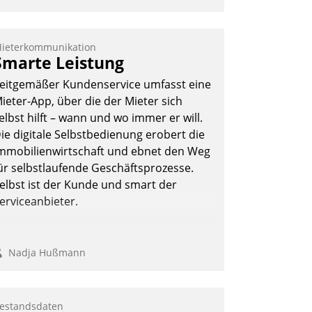
022 verpflichtende unterjährige
erbrauchsinformation schnell,
uverlässig und leicht bekömmlich bereit:
ieterkommunikation
ie monatlichen Mitteilungen zum
Smarte Leistung
eizungs- und Wasserverbrauch gehen
eitgemäßer Kundenservice umfasst eine
utomatisiert, vollständig und auf
ieter-App, über die der Mieter sich
unsch über mehrere zuvor festgelegte
elbst hilft – wann und wo immer er will.
ommunikationswege bei den
ie digitale Selbstbedienung erobert die
mpfängern ein.
mmobilienwirtschaft und ebnet den Weg
Nadja Hußmann
ür selbstlaufende Geschäftsprozesse.
elbst ist der Kunde und smart der
erviceanbieter.
Nadja Hußmann
estandsdaten