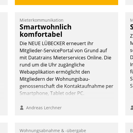
2
V
z
Mieterkommunikation
M
D
Smartwohnlich
H
komfortabel
Z
a
M
Die NEUE LÜBECKER erneuert ihr
W
s
Mitglieder-ServicePortal von Grund auf
K
D
mit Datatrains Mieterservices Online. Die
E
I
rund um die Uhr zugängliche
f
Webapplikation ermöglicht den
S
Mitgliedern der Wohnungs­bau­
S
genossenschaft die Kontaktaufnahme per
Smartphone, Tablet oder PC.
n,
Andreas Lerchner
Wohnungsabnahme & -übergabe
B