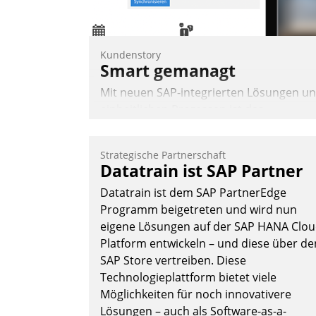
Andreas Lerchner
Kundenstory
Smart gemanagt
Mit neuen SAP-integrierten Lösungen u
einheitlichen Prozessen ist das
Immobilienmanagement der Bayerische
Versorgungskammer im Ressort
Strategische Partnerschaft
Kapitalanlage für künftige Aufgaben und
Datatrain ist SAP Partner
Herausforderungen gerüstet.
Datatrain ist dem SAP PartnerEdge
Programm beigetreten und wird nun
eigene Lösungen auf der SAP HANA Clo
Platform entwickeln – und diese über de
SAP Store vertreiben. Diese
Nadja Hußmann
Technologieplattform bietet viele
Möglichkeiten für noch innovativere
Lösungen – auch als Software-as-a-