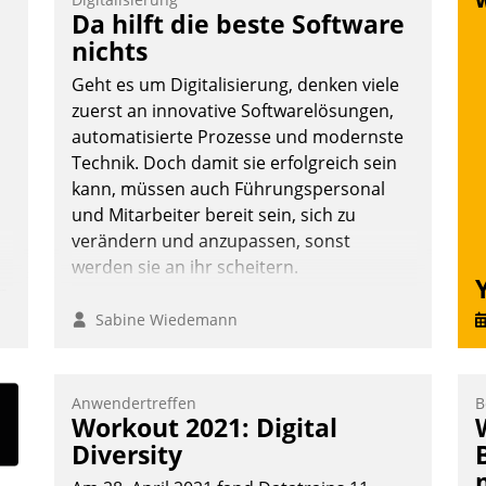
Vernetzungsideen fürs Quartier.
Da hilft die beste Software
Dazwischen zeigte Datatrain, was es
nichts
Neues zu bieten hat.
Geht es um Digitalisierung, denken viele
zuerst an innovative Softwarelösungen,
automatisierte Prozesse und modernste
Technik. Doch damit sie erfolgreich sein
Nadja Hußmann
kann, müssen auch Führungspersonal
und Mitarbeiter bereit sein, sich zu
verändern und anzupassen, sonst
werden sie an ihr scheitern.
n
Sabine Wiedemann
Anwendertreffen
B
Workout 2021: Digital
Diversity