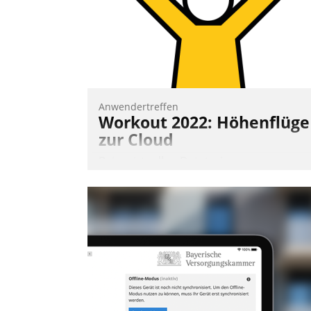
überprüfen, zu hinterfragen und zu
verändern.
Anwendertreffen
Workout 2022: Höhenflüge
zur Cloud
Beim virtuellen Datatrain-
Anwendertreffen am 27. April 2022
erhielten die Teilnehmerinnen und
Teilnehmer kurzweilige Einblicke in
innovative Cloud-Strategien und -
Lösungen mit hohem Zukunftspotenzial.