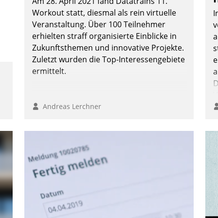
Am 28. April 2021 fand Datatrains 11.
Workout statt, diesmal als rein virtuelle
I
Veranstaltung. Über 100 Teilnehmer
v
erhielten straff organisierte Einblicke in
a
Zukunftsthemen und innovative Projekte.
s
Zuletzt wurden die Top-Interessengebiete
e
ermittelt.
a
D
V
Andreas Lerchner