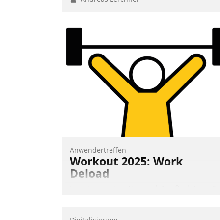
Anwendertreffen
Workout 2025: Work
Deload
In entspannter Atmosphäre findet am 6.
und 7. Mai Datatrains Netzwerk-Event im
Kunden- und Partnerkreis statt. Zentrale
Digitalisierung