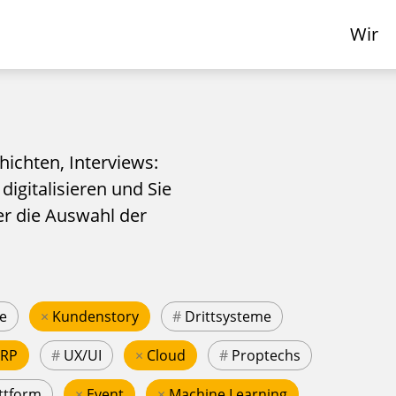
Wir
hichten, Interviews:
 digitalisieren und Sie
er die Auswahl der
e
×
Kundenstory
#
Drittsysteme
ERP
#
UX/UI
×
Cloud
#
Proptechs
ttform
×
Event
×
Machine Learning