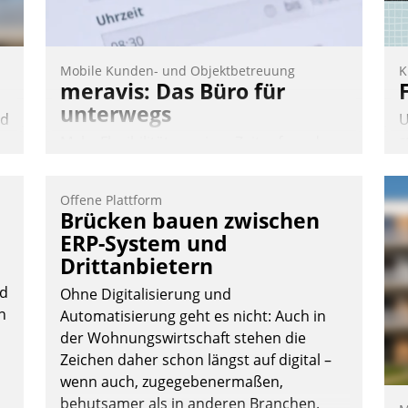
Mobile Kunden- und Objektbetreuung
K
meravis: Das Büro für
unterwegs
nd
U
s
Mehr Flexibilität, weniger Zeitaufwand
n
A
und eine einfache Bedienung - das
v
verspricht das aktuelle Cockpit für mobile
Offene Plattform
s
Mitarbeiter von Datatrain. Die meravis
Brücken bauen zwischen
u
Wohnungsbau- und Immobilien GmbH
ERP-System und
E
hat sich dabei für den Betrieb der Lösung
Drittanbietern
C
über die SAP Cloud Platform entschieden
ud
P
Ohne Digitalisierung und
- als erstes Unternehmen am
n
P
Automatisierung geht es nicht: Auch in
Wohnungsmarkt.
der Wohnungswirtschaft stehen die
Andreas Lerchner
Zeichen daher schon längst auf digital –
wenn auch, zugegebenermaßen,
behutsamer als in anderen Branchen.