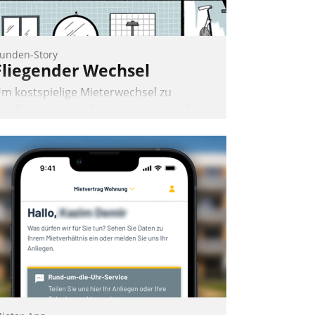
unden-Story
Fliegender Wechsel
m kostspielige Mieterwechsel zu
traffen, Leerstand vorzubeugen und
kteure wie Prozesse fließend zu
ernetzen, nutzt die Berliner Gewobag
eit Jahresbeginn eine Überblick, Einsicht
nd Eingriff bietende Lösung. Zur
ntwicklung setzte man auf
loudtechnologie, bewährte und Startup-
artner sowie erstmals agile
rojektmethoden.
Nadja Hußmann