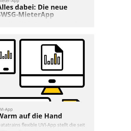
ieter-App
Alles dabei: Die neue
SWSG-MieterApp
ber die SWSG-MieterApp können die
ehr als 50.000 Mieter mit ihrem
ohnungsunternehmen kommunizieren,
uf dem Laufenden bleiben, Daten
insehen und ändern oder
chadensmeldungen abgeben – rund um
ie Uhr.
Andreas Lerchner
VI-App
Warm auf die Hand
atatrains flexible UVI-App stellt die seit