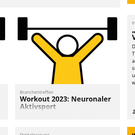
I
D
T
a
s
u
w
Branchentreffen
Workout 2023: Neuronaler
Aktivsport
Erst lieferten die Speaker visionäre
Impulse, dann wurden die Gäste selbst
aktiv und sammelten methodisch
Digitalisierung