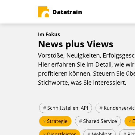
Datatrain
Im Fokus
News plus Views
Vorstöße, Neuigkeiten, Erfolgsgesc
Hier erfahren Sie im Detail, wie wir
profitieren können. Steuern Sie üb
Stichworte, was Sie interessiert.
#
Schnittstellen, API
#
Kundenservic
×
Strategie
#
Shared Service
×
×
Dienstleister
#
Mobilität
#
Pla