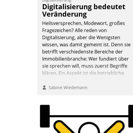
Frage: Wie lassen sich Mammutprojekte
Digitalisierung bedeutet
meistern und Workloads wuppen – bei
Veränderung
zunehmend anspruchsvollen Aufgaben
Heilsversprechen, Modewort, großes
und abnehmendem Nachwuchs?
Fragezeichen? Alle reden von
Digitalisierung, aber die Wenigsten
wissen, was damit gemeint ist. Denn sie
Nadja Hußmann
betrifft verschiedenste Bereiche der
Immobilienbranche: Wer fundiert über
sie sprechen will, muss zuerst Begriffe
klären. Ein Aspekt ist die betriebliche
Optimierung: Moderne Softwarelösunge
ermöglichen große Einsparungen durch
Sabine Wiedemann
optimierte und automatisierte Prozesse.
Doch man darf nicht zu viel erwarten:
Allein mit der Einführung einer neuen
Software ist es nicht getan. Die
Digitalisierung erfordert von
Unternehmen die Bereitschaft, sich zu