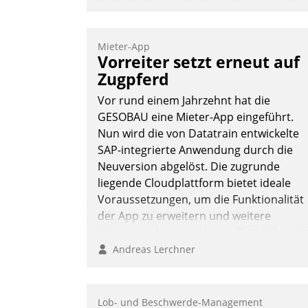
telefonischen Mieterservice mit einem
digitalen Cockpit, das situationsbezogen
passende Fragen und Schlagworte
Mieter-App
auswirft. Eine intuitive Dialogführung
Vorreiter setzt erneut auf
ermöglicht dem externen Serviceteam,
Zugpferd
Anrufe von Mietenden zügiger und
Vor rund einem Jahrzehnt hat die
effizienter zu bearbeiten.
GESOBAU eine Mieter-App eingeführt.
Nun wird die von Datatrain entwickelte
SAP-integrierte Anwendung durch die
Nadja Hußmann
Neuversion abgelöst. Die zugrunde
liegende Cloudplattform bietet ideale
Voraussetzungen, um die Funktionalität
der App zu erweitern und weitere
innovative Apps, auch von Drittanbieter
in SAP zu integrieren.
Andreas Lerchner
Lob- und Beschwerde-Management