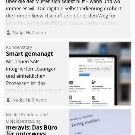
über die der Mieter sich selbst hilft – wann und wo
immer er will. Die digitale Selbstbedienung erobert
die Immobilienwirtschaft und ebnet den Weg für
selbstlaufende Geschäftsprozesse. Selbst ist der
Kunde und smart der Serviceanbieter.
Nadja Hußmann
Kundenstory
Smart gemanagt
Mit neuen SAP-
integrierten Lösungen
und einheitlichen
Prozessen ist das
Immobilienmanagement
der Bayerischen
Nadja Hußmann
Versorgungskammer im
Ressort Kapitalanlage für
Mobile Kunden- und
künftige Aufgaben und
Objektbetreuung
meravis: Das Büro
Herausforderungen
für unterwegs
gerüstet.