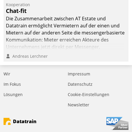
Kooperation
Chat-fit
Die Zusammenarbeit zwischen AT Estate und
Datatrain ermöglicht Vermietern auf der einen und
Mietern auf der anderen Seite die messengerbasierte
Kommunikation: Mieter erreichen Akteure des
Unternehmens jetzt direkt per Messenger,
Mitarbeiter oder Dienstleister empfangen oder
Andreas Lerchner
versenden die Nachrichten via Cockpit.
Wir
Impressum
Im Fokus
Datenschutz
Lösungen
Cookie-Einstellungen
Newsletter
Datatrain