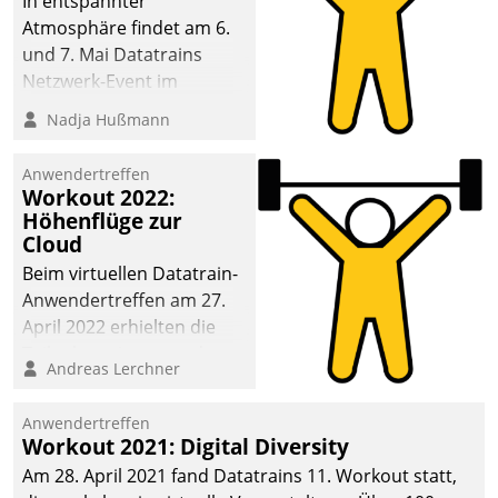
In entspannter
Atmosphäre findet am 6.
und 7. Mai Datatrains
Netzwerk-Event im
Kunden- und Partnerkreis
Nadja Hußmann
statt. Zentrale Frage: Wie
lassen sich
Anwendertreffen
Mammutprojekte
Workout 2022:
meistern und Workloads
Höhenflüge zur
Cloud
wuppen – bei zunehmend
anspruchsvollen
Beim virtuellen Datatrain-
Aufgaben und
Anwendertreffen am 27.
abnehmendem
April 2022 erhielten die
Nachwuchs?
Teilnehmerinnen und
Andreas Lerchner
Teilnehmer kurzweilige
Einblicke in innovative
Anwendertreffen
Cloud-Strategien und -
Workout 2021: Digital Diversity
Lösungen mit hohem
Am 28. April 2021 fand Datatrains 11. Workout statt,
Zukunftspotenzial.