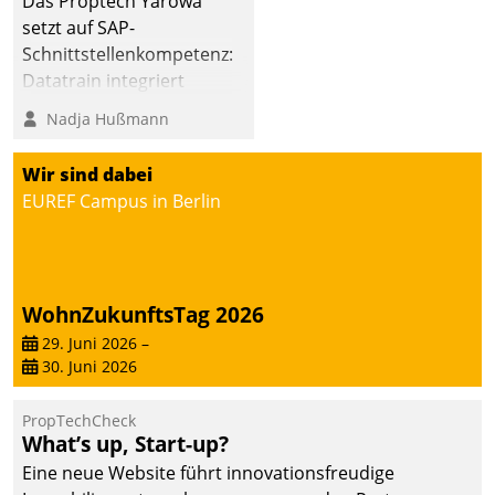
Das Proptech Yarowa
Dialogführung ermöglicht
setzt auf SAP-
dem externen
Schnittstellenkompetenz:
Serviceteam, Anrufe von
Datatrain integriert
Mietenden zügiger und
Yarowas Portal zur
Nadja Hußmann
effizienter zu bearbeiten.
Vergabe und Verwaltung
von Aufträgen der
Wir sind dabei
operativen
EUREF Campus in Berlin
Instandhaltung in die
SAP-Systemlandschaft
deutscher
Wohnungsunternehmen
WohnZukunftsTag 2026
– und beschleunigt damit
29. Juni 2026
–
den Weg vom
30. Juni 2026
Mieteranliegen zum
Dienstleisterauftrag.
PropTechCheck
What’s up, Start-up?
Eine neue Website führt innovationsfreudige