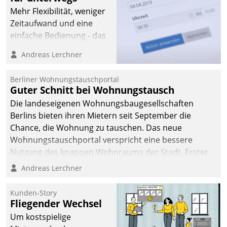
Mehr Flexibilität, weniger
Zeitaufwand und eine
einfache Bedienung - das
verspricht das aktuelle
Andreas Lerchner
Cockpit für mobile
Mitarbeiter von
Berliner Wohnungstauschportal
Datatrain. Die meravis
Guter Schnitt bei Wohnungstausch
Wohnungsbau- und
Die landeseigenen Wohnungsbaugesellschaften
Immobilien GmbH hat
Berlins bieten ihren Mietern seit September die
sich dabei für den Betrieb
Chance, die Wohnung zu tauschen. Das neue
der Lösung über die SAP
Wohnungstauschportal verspricht eine bessere
Cloud Platform
Nutzung des knappen Wohnraums der Stadt. Erster
entschieden - als erstes
Anwendungsfall für Datatrains Lösung API-Hub mit
Andreas Lerchner
Unternehmen am
Schnittstellen zu den ERP-Systemen der
Wohnungsmarkt.
Unternehmen.
Kunden-Story
Fliegender Wechsel
Um kostspielige