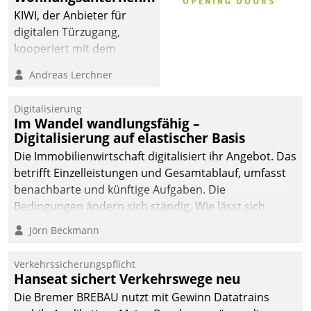
KIWI, der Anbieter für
digitalen Türzugang,
kooperiert mit dem
Beratungs- und
Andreas Lerchner
Softwareentwicklungshaus
Datatrain.
Digitalisierung
Im Wandel wandlungsfähig –
Digitalisierung auf elastischer Basis
Die Immobilienwirtschaft digitalisiert ihr Angebot. Das
betrifft Einzelleistungen und Gesamtablauf, umfasst
benachbarte und künftige Aufgaben. Die
Bedingungen ändern sich ständig. Wie lässt sich
technisch die Kontrolle wahren und zugleich Freiraum
Jörn Beckmann
fürs Wachsen öffnen?
Verkehrssicherungspflicht
Hanseat sichert Verkehrswege neu
Die Bremer BREBAU nutzt mit Gewinn Datatrains