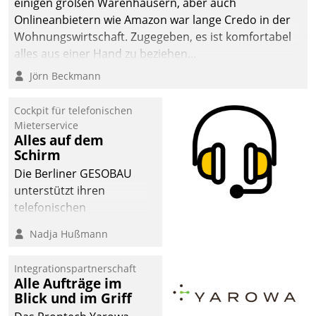
einigen großen Warenhäusern, aber auch
Onlineanbietern wie Amazon war lange Credo in der
Wohnungswirtschaft. Zugegeben, es ist komfortabel
alles aus einer Hand zu beziehen...
Jörn Beckmann
Cockpit für telefonischen
Mieterservice
Alles auf dem
Schirm
Die Berliner GESOBAU
unterstützt ihren
telefonischen
Mieterservice mit einem
Nadja Hußmann
digitalen Cockpit, das
situationsbezogen
Integrationspartnerschaft
passende Fragen und
Alle Aufträge im
Schlagworte auswirft.
Blick und im Griff
Eine intuitive