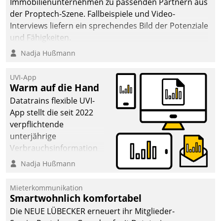
Immobilienunternehmen zu passenden Partnern aus
der Proptech-Szene. Fallbeispiele und Video-
Interviews liefern ein sprechendes Bild der Potenziale
und Fähigkeiten.
Nadja Hußmann
UVI-App
Warm auf die Hand
Datatrains flexible UVI-
App stellt die seit 2022
verpflichtende
unterjährige
Verbrauchsinformation
schnell, zuverlässig und
Nadja Hußmann
leicht bekömmlich bereit:
Die monatlichen
Mieterkommunikation
Mitteilungen zum
Smartwohnlich komfortabel
Heizungs- und
Die NEUE LÜBECKER erneuert ihr Mitglieder-
Wasserverbrauch gehen