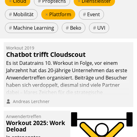
×
Cloud
#
Proptechs
×
Dienstleister
#
Mobilität
×
Plattform
#
Event
#
Machine Learning
#
Beko
#
UVI
Workout 2019
Chatbot trifft Cloudscout
Es ist Datatrains 10. Workout in Folge, vor einem
Jahrzehnt hat das 20-jährige Unternehmen das erste
Anwendertreffen organisiert. Beiträge und Besucher
haben sich verdoppelt, diesmal sind viele Partner
dabei – klares Zeichen für die strategische
Fokussierung auf den Kunden.
Andreas Lerchner
Anwendertreffen
Workout 2025: Work
Deload