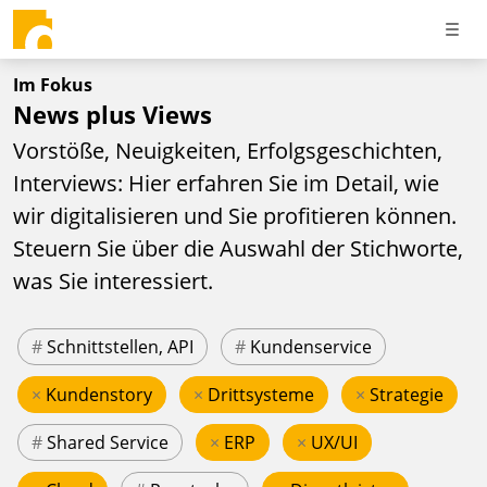
Im Fokus
News plus Views
Vorstöße, Neuigkeiten, Erfolgsgeschichten,
Interviews: Hier erfahren Sie im Detail, wie
wir digitalisieren und Sie profitieren können.
Steuern Sie über die Auswahl der Stichworte,
was Sie interessiert.
#
Schnittstellen, API
#
Kundenservice
×
Kundenstory
×
Drittsysteme
×
Strategie
#
Shared Service
×
ERP
×
UX/UI