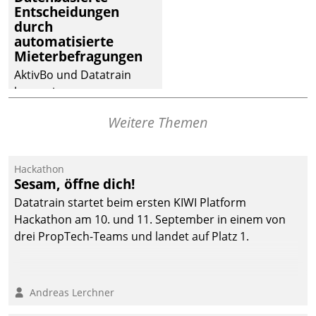
dafür ein Team
Entscheidungen
durch
bestehend aus
automatisierte
Wohnungsunternehmen
Mieterbefragungen
und PropTech.
AktivBo und Datatrain
kooperieren –
Immobilienunternehmen
Weitere Themen
profitieren: Die nahtlose
Integration der Lösungen
von AktivBo und
Hackathon
Datatrain ermöglicht
Sesam, öffne dich!
automatisiert ausgelöste,
Datatrain startet beim ersten KIWI Platform
zielgerichtete
Hackathon am 10. und 11. September in einem von
Mieterbefragungen – eine
drei PropTech-Teams und landet auf Platz 1.
starke Grundlage für
intelligente,
datengestützte
Andreas Lerchner
Entscheidungen.