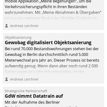
mobile Applikation „Meine Begehungen“, um die
Verkehrssicherungspflicht in ihren Beständen
wahrzunehmen. Mit „Meine Abnahmen & Übergaben“
ist nun ein weiteres Modul des Mobilen Cockpits im
Einsatz.
Andreas Lerchner
Objektsanierung
Gewobag digitalisiert Objektsanierung
Bei rund 70.000 Bestandswohnungen stehen bei der
Gewobag in Berlin durchschnittlich rund 5.000
Mieterwechsel pro Jahr an. Dieser Prozess ist bereits
aufwendig genug. Wenn dann aber noch rund 2.500
Sanierungen pro Jahr mit reinspielen, ist der
Betreuungs- und Organisationsaufwand immens. Im
Andreas Lerchner
Rahmen ihrer Digitalisierungsstrategie hat das
kommunale Wohnungsbauunternehmen daher
Strategische Partnerschaft
gemeinsam mit der Berliner Datatrain GmbH den
GdW nimmt Datatrain auf
Teilprozess der Objektsanierung digitalisiert.
Mit der Aufnahme des Berliner