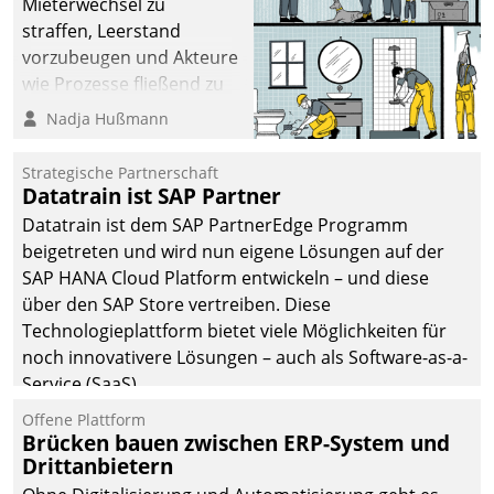
Mieterwechsel zu
straffen, Leerstand
vorzubeugen und Akteure
wie Prozesse fließend zu
vernetzen, nutzt die
Nadja Hußmann
Berliner Gewobag seit
Jahresbeginn eine
Strategische Partnerschaft
Überblick, Einsicht und
Datatrain ist SAP Partner
Eingriff bietende Lösung.
Datatrain ist dem SAP PartnerEdge Programm
Zur Entwicklung setzte
beigetreten und wird nun eigene Lösungen auf der
man auf
SAP HANA Cloud Platform entwickeln – und diese
Cloudtechnologie,
über den SAP Store vertreiben. Diese
bewährte und Startup-
Technologieplattform bietet viele Möglichkeiten für
Partner sowie erstmals
noch innovativere Lösungen – auch als Software-as-a-
agile Projektmethoden.
Service (SaaS).
Offene Plattform
Brücken bauen zwischen ERP-System und
Drittanbietern