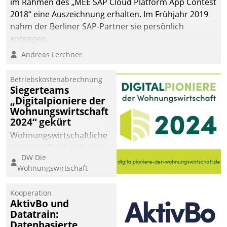
im Rahmen des „MEE SAP Cloud Platform App Contest
2018“ eine Auszeichnung erhalten. Im Frühjahr 2019
nahm der Berliner SAP-Partner sie persönlich
entgegen.
Andreas Lerchner
Betriebskostenabrechnung
Siegerteams
„Digitalpioniere der
Wohnungswirtschaft
2024“ gekürt
Wohnungswirtschaftliche
Vorreiter für den Weg in
DW Die
eine digitale Zukunft zu
Wohnungswirtschaft
finden, ist das Ziel des
Awards „Digitalpioniere
Kooperation
der
AktivBo und
Wohnungswirtschaft“.
Datatrain:
Bewerben können sich
Datenbasierte