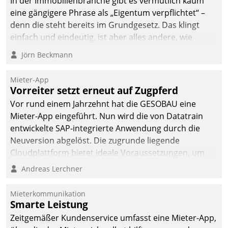
In der Immobilienbranche gibt es vermutlich kaum
eine gängigere Phrase als „Eigentum verpflichtet“ –
denn die steht bereits im Grundgesetz. Das klingt
einfach und eindeutig, ist aber alles andere, wie
Branchenbeschäftigte wissen. Denn mit der
Jörn Beckmann
Verantwortung folgen Verpflichtungen.
Mieter-App
Vorreiter setzt erneut auf Zugpferd
Vor rund einem Jahrzehnt hat die GESOBAU eine
Mieter-App eingeführt. Nun wird die von Datatrain
entwickelte SAP-integrierte Anwendung durch die
Neuversion abgelöst. Die zugrunde liegende
Cloudplattform bietet ideale Voraussetzungen, um
die Funktionalität der App zu erweitern und weitere
Andreas Lerchner
innovative Apps, auch von Drittanbietern, in SAP zu
integrieren.
Mieterkommunikation
Smarte Leistung
Zeitgemäßer Kundenservice umfasst eine Mieter-App,