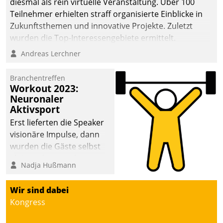
diesmal als rein virtuelle Veranstaltung. Über 100
Teilnehmer erhielten straff organisierte Einblicke in
Zukunftsthemen und innovative Projekte. Zuletzt
wurden die Top-Interessengebiete ermittelt.
Andreas Lerchner
Branchentreffen
Workout 2023:
Neuronaler
Aktivsport
Erst lieferten die Speaker
visionäre Impulse, dann
wurden die Gäste selbst
aktiv und sammelten
Nadja Hußmann
methodisch
Vernetzungsideen fürs
Wir sind dabei
Quartier. Dazwischen
Kongress
zeigte Datatrain, was es
Neues zu bieten hat.