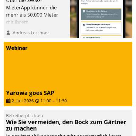
Über die SWSG-
MieterApp können die
mehr als 50.000 Mieter
mit ihrem
Wohnungsunternehmen
Andreas Lerchner
kommunizieren, auf dem
Laufenden bleiben, Daten
Webinar
einsehen und ändern
oder
Schadensmeldungen
abgeben – rund um die
Uhr.
Yarowa goes SAP
2. Juli 2026
11:00
–
11:30
Betreiberpflichten
Wie Sie vermeiden, den Bock zum Gärtner
zu machen