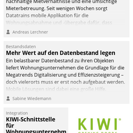
nachhaltige Mietverhältnisse und eine umsichtige
Mieterbetreuung. Seit wenigen Wochen sorgt
Datatrains mobile Applikation für die
Wohnungsabnahme und -übergabe dafür, dass
Mieter wohlgeordnet kommen und, so es sein muss,
Andreas Lerchner
gehen können.
Bestandsdaten
Mehr Wert auf den Datenbestand legen
Ein belastbarer Datenbestand zu ihren Objekten
liefert Wohnungsunternehmen die Grundlage für die
Megatrends Digitalisierung und Effizienzsteigerung –
doch vielerorts muss er erst noch aufgebaut werden.
Mobile Lösungen sind dabei eine große Hilfe.
Sabine Wiedemann
Integration
KIWI-Schnittstelle
für
Wohnungsunternehmen