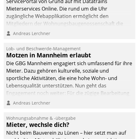
ServicePortal von Grund auf mit Datatrains
automatisiert, vollständig
Mieterservices Online. Die rund um die Uhr
und auf Wunsch über
zugängliche Webapplikation ermöglicht den
mehrere zuvor
Mitgliedern der Wohnungs­bau­genossenschaft die
festgelegte
Kontaktaufnahme per Smartphone, Tablet oder PC.
Andreas Lerchner
Kommunikationswege bei
den Empfängern ein.
Lob- und Beschwerde-Management
Motzen in Mannheim erlaubt
Die GBG Mannheim engagiert sich umfassend für ihre
Mieter. Dazu gehören kulturelle, soziale und
sportliche Aktivitäten, die eine hohe Wohn- und
Lebensqualität unterstützen. Nun geht das
Engagement noch weiter: Für die zügige Bearbeitung
von Beschwerden – oder Lob – richtet das
Andreas Lerchner
Unternehmen mit Datatrains Applikation fürs Lob-
und Beschwerde-Management einen eigenen Kanal
Wohnungsabnahme & -übergabe
ein.
Mieter, wechsle dich?
Nicht beim Bauverein zu Lünen – hier setzt man auf