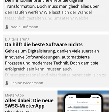
Die Immobilienbranche erlebt die digitale
die Bereitschaft, sich zu überprüfen, zu hinterfragen
Transformation. Doch muss man gleich alles über
und zu verändern.
den Haufen werfen? Wie lässt sich der Wandel
tatsächlich gestalten und umsetzen? Welche
Argumente zählen wirklich?
Nadja Hußmann
Digitalisierung
Da hilft die beste Software nichts
Geht es um Digitalisierung, denken viele zuerst an
innovative Softwarelösungen, automatisierte
Prozesse und modernste Technik. Doch damit sie
erfolgreich sein kann, müssen auch
Führungspersonal und Mitarbeiter bereit sein, sich zu
verändern und anzupassen, sonst werden sie an ihr
Sabine Wiedemann
scheitern.
Mieter-App
Alles dabei: Die neue
SWSG-MieterApp