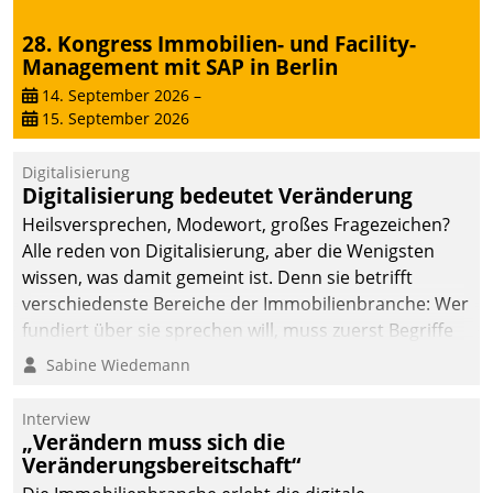
28. Kongress Immobilien- und Facility-
Management mit SAP in Berlin
14. September 2026
–
15. September 2026
Digitalisierung
Digitalisierung bedeutet Veränderung
Heilsversprechen, Modewort, großes Fragezeichen?
Alle reden von Digitalisierung, aber die Wenigsten
wissen, was damit gemeint ist. Denn sie betrifft
verschiedenste Bereiche der Immobilienbranche: Wer
fundiert über sie sprechen will, muss zuerst Begriffe
klären. Ein Aspekt ist die betriebliche Optimierung:
Sabine Wiedemann
Moderne Softwarelösungen ermöglichen große
Einsparungen durch optimierte und automatisierte
Interview
Prozesse. Doch man darf nicht zu viel erwarten: Allein
„Verändern muss sich die
Veränderungsbereitschaft“
mit der Einführung einer neuen Software ist es nicht
getan. Die Digitalisierung erfordert von Unternehmen