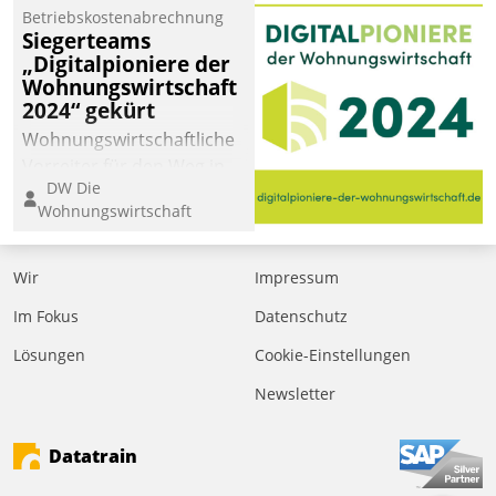
Betriebskostenabrechnung
Siegerteams
„Digitalpioniere der
Wohnungswirtschaft
2024“ gekürt
Wohnungswirtschaftliche
Vorreiter für den Weg in
DW Die
eine digitale Zukunft zu
Wohnungswirtschaft
finden, ist das Ziel des
Awards „Digitalpioniere
der
Wir
Impressum
Wohnungswirtschaft“.
Im Fokus
Datenschutz
Bewerben können sich
dafür ein Team
Lösungen
Cookie-Einstellungen
bestehend aus
Newsletter
Wohnungsunternehmen
und PropTech.
Datatrain