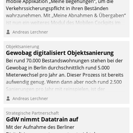
mobile Applikation „Meine Begehungen“, um die
Verkehrssicherungspflicht in ihren Beständen
wahrzunehmen. Mit „Meine Abnahmen & Übergaben“
ist nun ein weiteres Modul des Mobilen Cockpits im
Einsatz.
Andreas Lerchner
Objektsanierung
Gewobag digitalisiert Objektsanierung
Bei rund 70.000 Bestandswohnungen stehen bei der
Gewobag in Berlin durchschnittlich rund 5.000
Mieterwechsel pro Jahr an. Dieser Prozess ist bereits
aufwendig genug. Wenn dann aber noch rund 2.500
Sanierungen pro Jahr mit reinspielen, ist der
Betreuungs- und Organisationsaufwand immens. Im
Andreas Lerchner
Rahmen ihrer Digitalisierungsstrategie hat das
kommunale Wohnungsbauunternehmen daher
Strategische Partnerschaft
gemeinsam mit der Berliner Datatrain GmbH den
GdW nimmt Datatrain auf
Teilprozess der Objektsanierung digitalisiert.
Mit der Aufnahme des Berliner