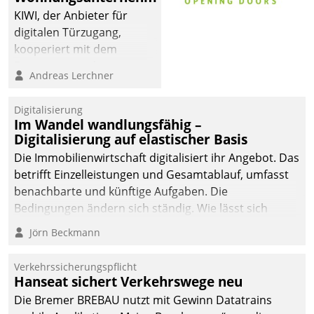
KIWI, der Anbieter für
digitalen Türzugang,
kooperiert mit dem
Beratungs- und
Andreas Lerchner
Softwareentwicklungshaus
Datatrain.
Digitalisierung
Im Wandel wandlungsfähig –
Digitalisierung auf elastischer Basis
Die Immobilienwirtschaft digitalisiert ihr Angebot. Das
betrifft Einzelleistungen und Gesamtablauf, umfasst
benachbarte und künftige Aufgaben. Die
Bedingungen ändern sich ständig. Wie lässt sich
technisch die Kontrolle wahren und zugleich Freiraum
Jörn Beckmann
fürs Wachsen öffnen?
Verkehrssicherungspflicht
Hanseat sichert Verkehrswege neu
Die Bremer BREBAU nutzt mit Gewinn Datatrains