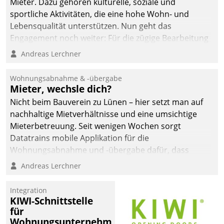
Mieter. Dazu gehören kulturelle, soziale und
sportliche Aktivitäten, die eine hohe Wohn- und
Lebensqualität unterstützen. Nun geht das
Engagement noch weiter: Für die zügige Bearbeitung
von Beschwerden – oder Lob – richtet das
Andreas Lerchner
Unternehmen mit Datatrains Applikation fürs Lob-
und Beschwerde-Management einen eigenen Kanal
Wohnungsabnahme & -übergabe
ein.
Mieter, wechsle dich?
Nicht beim Bauverein zu Lünen – hier setzt man auf
nachhaltige Mietverhältnisse und eine umsichtige
Mieterbetreuung. Seit wenigen Wochen sorgt
Datatrains mobile Applikation für die
Wohnungsabnahme und -übergabe dafür, dass
Mieter wohlgeordnet kommen und, so es sein muss,
Andreas Lerchner
gehen können.
Integration
KIWI-Schnittstelle
für
Wohnungsunternehmen