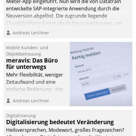
Mieter-App eingeführt. Nun wird die von Datatrain
entwickelte SAP-integrierte Anwendung durch die
Neuversion abgelöst. Die zugrunde liegende
Cloudplattform bietet ideale Voraussetzungen, um
die Funktionalität der App zu erweitern und weitere
Andreas Lerchner
innovative Apps, auch von Drittanbietern, in SAP zu
integrieren.
Mobile Kunden- und
Objektbetreuung
meravis: Das Büro
für unterwegs
Mehr Flexibilität, weniger
Zeitaufwand und eine
einfache Bedienung - das
verspricht das aktuelle
Andreas Lerchner
Cockpit für mobile
Mitarbeiter von
Digitalisierung
Datatrain. Die meravis
Digitalisierung bedeutet Veränderung
Wohnungsbau- und
Heilsversprechen, Modewort, großes Fragezeichen?
Immobilien GmbH hat