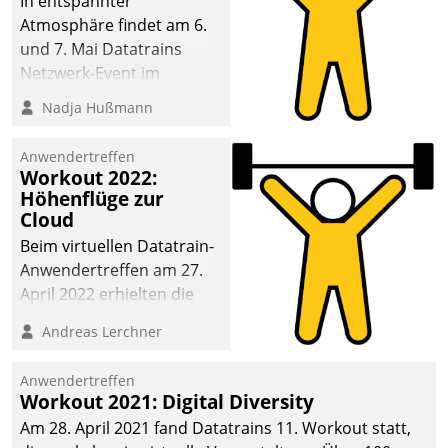
In entspannter
Atmosphäre findet am 6.
und 7. Mai Datatrains
Netzwerk-Event im
Kunden- und Partnerkreis
Nadja Hußmann
statt. Zentrale Frage: Wie
lassen sich
Anwendertreffen
Mammutprojekte
Workout 2022:
meistern und Workloads
Höhenflüge zur
Cloud
wuppen – bei zunehmend
anspruchsvollen
Beim virtuellen Datatrain-
Aufgaben und
Anwendertreffen am 27.
abnehmendem
April 2022 erhielten die
Nachwuchs?
Teilnehmerinnen und
Andreas Lerchner
Teilnehmer kurzweilige
Einblicke in innovative
Anwendertreffen
Cloud-Strategien und -
Workout 2021: Digital Diversity
Lösungen mit hohem
Am 28. April 2021 fand Datatrains 11. Workout statt,
Zukunftspotenzial.