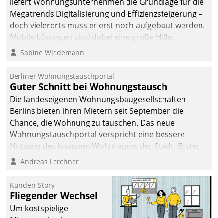
liefert Wohnungsunternehmen die Grundlage für die
Megatrends Digitalisierung und Effizienzsteigerung –
doch vielerorts muss er erst noch aufgebaut werden.
Mobile Lösungen sind dabei eine große Hilfe.
Sabine Wiedemann
Berliner Wohnungstauschportal
Guter Schnitt bei Wohnungstausch
Die landeseigenen Wohnungsbaugesellschaften
Berlins bieten ihren Mietern seit September die
Chance, die Wohnung zu tauschen. Das neue
Wohnungstauschportal verspricht eine bessere
Nutzung des knappen Wohnraums der Stadt. Erster
Anwendungsfall für Datatrains Lösung API-Hub mit
Andreas Lerchner
Schnittstellen zu den ERP-Systemen der
Unternehmen.
Kunden-Story
Fliegender Wechsel
Um kostspielige