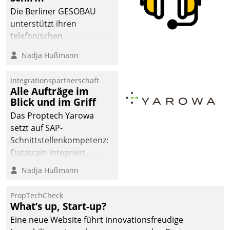
Die Berliner GESOBAU
unterstützt ihren
telefonischen
Mieterservice mit einem
Nadja Hußmann
digitalen Cockpit, das
situationsbezogen
Integrationspartnerschaft
passende Fragen und
Alle Aufträge im
Schlagworte auswirft.
Blick und im Griff
Eine intuitive
Das Proptech Yarowa
Dialogführung ermöglicht
setzt auf SAP-
dem externen
Schnittstellenkompetenz:
Serviceteam, Anrufe von
Datatrain integriert
Mietenden zügiger und
Yarowas Portal zur
Nadja Hußmann
effizienter zu bearbeiten.
Vergabe und Verwaltung
von Aufträgen der
PropTechCheck
operativen
What’s up, Start-up?
Instandhaltung in die
Eine neue Website führt innovationsfreudige
SAP-Systemlandschaft