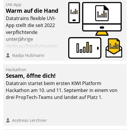
UVI-App
Warm auf die Hand
Datatrains flexible UVI-
App stellt die seit 2022
verpflichtende
unterjährige
Verbrauchsinformation
schnell, zuverlässig und
Nadja Hußmann
leicht bekömmlich bereit:
Die monatlichen
Hackathon
Mitteilungen zum
Sesam, öffne dich!
Heizungs- und
Datatrain startet beim ersten KIWI Platform
Wasserverbrauch gehen
Hackathon am 10. und 11. September in einem von
automatisiert, vollständig
drei PropTech-Teams und landet auf Platz 1.
und auf Wunsch über
mehrere zuvor
festgelegte
Andreas Lerchner
Kommunikationswege bei
den Empfängern ein.