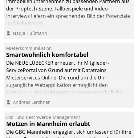
Immobilienunternehmen zu passenden Partnern aus
deutscher
der Proptech-Szene. Fallbeispiele und Video-
Wohnungsunternehmen
Interviews liefern ein sprechendes Bild der Potenziale
– und beschleunigt damit
und Fähigkeiten.
den Weg vom
Nadja Hußmann
Mieteranliegen zum
Dienstleisterauftrag.
Mieterkommunikation
Smartwohnlich komfortabel
Die NEUE LÜBECKER erneuert ihr Mitglieder-
ServicePortal von Grund auf mit Datatrains
Mieterservices Online. Die rund um die Uhr
zugängliche Webapplikation ermöglicht den
Mitgliedern der Wohnungs­bau­genossenschaft die
Kontaktaufnahme per Smartphone, Tablet oder PC.
Andreas Lerchner
Lob- und Beschwerde-Management
Motzen in Mannheim erlaubt
Die GBG Mannheim engagiert sich umfassend für ihre