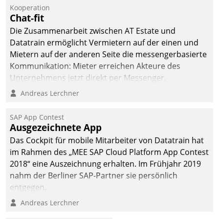
Kooperation
Chat-fit
Die Zusammenarbeit zwischen AT Estate und
Datatrain ermöglicht Vermietern auf der einen und
Mietern auf der anderen Seite die messengerbasierte
Kommunikation: Mieter erreichen Akteure des
Unternehmens jetzt direkt per Messenger,
Mitarbeiter oder Dienstleister empfangen oder
Andreas Lerchner
versenden die Nachrichten via Cockpit.
SAP App Contest
Ausgezeichnete App
Das Cockpit für mobile Mitarbeiter von Datatrain hat
im Rahmen des „MEE SAP Cloud Platform App Contest
2018“ eine Auszeichnung erhalten. Im Frühjahr 2019
nahm der Berliner SAP-Partner sie persönlich
entgegen.
Andreas Lerchner