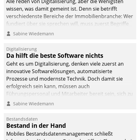
Alle reden von Digitalisierung, aber die Wenigsten
sich dabei für den Betrieb
wissen, was damit gemeint ist. Denn sie betrifft
der Lösung über die SAP
verschiedenste Bereiche der Immobilienbranche: Wer
Cloud Platform
fundiert über sie sprechen will, muss zuerst Begriffe
entschieden - als erstes
klären. Ein Aspekt ist die betriebliche Optimierung:
Sabine Wiedemann
Unternehmen am
Moderne Softwarelösungen ermöglichen große
Wohnungsmarkt.
Einsparungen durch optimierte und automatisierte
Digitalisierung
Prozesse. Doch man darf nicht zu viel erwarten: Allein
Da hilft die beste Software nichts
mit der Einführung einer neuen Software ist es nicht
Geht es um Digitalisierung, denken viele zuerst an
getan. Die Digitalisierung erfordert von Unternehmen
innovative Softwarelösungen, automatisierte
die Bereitschaft, sich zu überprüfen, zu hinterfragen
Prozesse und modernste Technik. Doch damit sie
und zu verändern.
erfolgreich sein kann, müssen auch
Führungspersonal und Mitarbeiter bereit sein, sich zu
verändern und anzupassen, sonst werden sie an ihr
Sabine Wiedemann
scheitern.
Bestandsdaten
Bestand in der Hand
Mobiles Bestandsdatenmanagement schließt