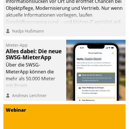
Informationslücken vor Ort und eröffnet Chancen bei
Objektpflege, Modernisierung und Vertrieb. Nur wenn
aktuelle Informationen vorliegen, laufen
Geschäftsprozesse rund – und blühen IT-gestützt auf.
Nadja Hußmann
Mieter-App
Alles dabei: Die neue
SWSG-MieterApp
Über die SWSG-
MieterApp können die
mehr als 50.000 Mieter
mit ihrem
Wohnungsunternehmen
Andreas Lerchner
kommunizieren, auf dem
Laufenden bleiben, Daten
Webinar
einsehen und ändern
oder
Schadensmeldungen