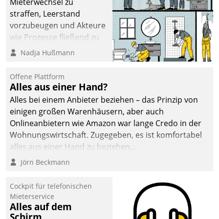
Mieterwechsel zu
straffen, Leerstand
vorzubeugen und Akteure
wie Prozesse fließend zu
vernetzen, nutzt die
Nadja Hußmann
Berliner Gewobag seit
Jahresbeginn eine
Offene Plattform
Überblick, Einsicht und
Alles aus einer Hand?
Eingriff bietende Lösung.
Alles bei einem Anbieter beziehen – das Prinzip von
Zur Entwicklung setzte
einigen großen Warenhäusern, aber auch
man auf
Onlineanbietern wie Amazon war lange Credo in der
Cloudtechnologie,
Wohnungswirtschaft. Zugegeben, es ist komfortabel
bewährte und Startup-
alles aus einer Hand zu beziehen...
Partner sowie erstmals
Jörn Beckmann
agile Projektmethoden.
Cockpit für telefonischen
Mieterservice
Alles auf dem
Schirm