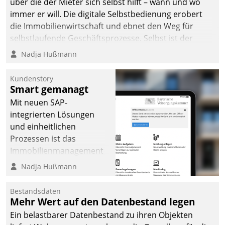
über die der Mieter sich selbst hilft – wann und wo
immer er will. Die digitale Selbstbedienung erobert
die Immobilienwirtschaft und ebnet den Weg für
selbstlaufende Geschäftsprozesse. Selbst ist der
Kunde und smart der Serviceanbieter.
Nadja Hußmann
Kundenstory
Smart gemanagt
Mit neuen SAP-
integrierten Lösungen
und einheitlichen
Prozessen ist das
Immobilienmanagement
der Bayerischen
Nadja Hußmann
Versorgungskammer im
Ressort Kapitalanlage für
Bestandsdaten
künftige Aufgaben und
Mehr Wert auf den Datenbestand legen
Herausforderungen
Ein belastbarer Datenbestand zu ihren Objekten
gerüstet.