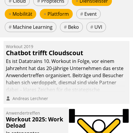
#
Cloud
#
Proptechs
×
Dienstleister
×
Mobilität
×
Plattform
#
Event
#
Machine Learning
#
Beko
#
UVI
Workout 2019
Chatbot trifft Cloudscout
Es ist Datatrains 10. Workout in Folge, vor einem
Jahrzehnt hat das 20-jährige Unternehmen das erste
Anwendertreffen organisiert. Beiträge und Besucher
haben sich verdoppelt, diesmal sind viele Partner
dabei – klares Zeichen für die strategische
Fokussierung auf den Kunden.
Andreas Lerchner
Anwendertreffen
Workout 2025: Work
Deload