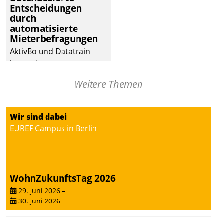
Entscheidungen
durch
automatisierte
Mieterbefragungen
AktivBo und Datatrain
kooperieren –
Immobilienunternehmen
Weitere Themen
profitieren: Die nahtlose
Integration der Lösungen
von AktivBo und
Wir sind dabei
Datatrain ermöglicht
EUREF Campus in Berlin
automatisiert ausgelöste,
zielgerichtete
Mieterbefragungen – eine
starke Grundlage für
WohnZukunftsTag 2026
intelligente,
datengestützte
29. Juni 2026
–
30. Juni 2026
Entscheidungen.