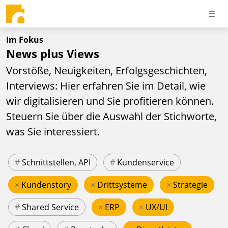
Im Fokus
News plus Views
Vorstöße, Neuigkeiten, Erfolgsgeschichten,
Interviews: Hier erfahren Sie im Detail, wie
wir digitalisieren und Sie profitieren können.
Steuern Sie über die Auswahl der Stichworte,
was Sie interessiert.
#
Schnittstellen, API
#
Kundenservice
×
Kundenstory
×
Drittsysteme
×
Strategie
#
Shared Service
×
ERP
×
UX/UI