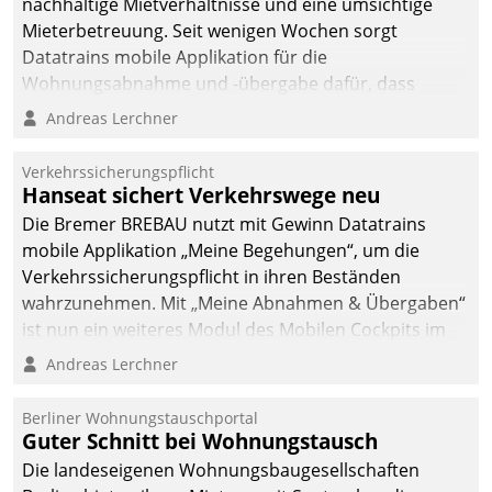
nachhaltige Mietverhältnisse und eine umsichtige
Mieterbetreuung. Seit wenigen Wochen sorgt
Datatrains mobile Applikation für die
Wohnungsabnahme und -übergabe dafür, dass
Mieter wohlgeordnet kommen und, so es sein muss,
Andreas Lerchner
gehen können.
Verkehrssicherungspflicht
Hanseat sichert Verkehrswege neu
Die Bremer BREBAU nutzt mit Gewinn Datatrains
mobile Applikation „Meine Begehungen“, um die
Verkehrssicherungspflicht in ihren Beständen
wahrzunehmen. Mit „Meine Abnahmen & Übergaben“
ist nun ein weiteres Modul des Mobilen Cockpits im
Einsatz.
Andreas Lerchner
Berliner Wohnungstauschportal
Guter Schnitt bei Wohnungstausch
Die landeseigenen Wohnungsbaugesellschaften