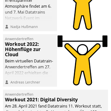
In entspannter
Atmosphäre findet am 6.
und 7. Mai Datatrains
Netzwerk-Event im
Kunden- und Partnerkreis
Nadja Hußmann
statt. Zentrale Frage: Wie
lassen sich
Anwendertreffen
Mammutprojekte
Workout 2022:
meistern und Workloads
Höhenflüge zur
Cloud
wuppen – bei zunehmend
anspruchsvollen
Beim virtuellen Datatrain-
Aufgaben und
Anwendertreffen am 27.
abnehmendem
April 2022 erhielten die
Nachwuchs?
Teilnehmerinnen und
Andreas Lerchner
Teilnehmer kurzweilige
Einblicke in innovative
Anwendertreffen
Cloud-Strategien und -
Workout 2021: Digital Diversity
Lösungen mit hohem
Am 28. April 2021 fand Datatrains 11. Workout statt,
Zukunftspotenzial.