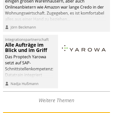
einigen großen Warenhäusern, aber auch
Onlineanbietern wie Amazon war lange Credo in der
Wohnungswirtschaft. Zugegeben, es ist komfortabel
alles aus einer Hand zu beziehen...
Jörn Beckmann
Integrationspartnerschaft
Alle Aufträge im
Blick und im Griff
Das Proptech Yarowa
setzt auf SAP-
Schnittstellenkompetenz:
Datatrain integriert
Yarowas Portal zur
Nadja Hußmann
Vergabe und Verwaltung
von Aufträgen der
operativen
Weitere Themen
Instandhaltung in die
SAP-Systemlandschaft