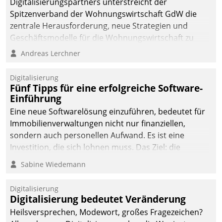
Digitalisierungspartners unterstreicht der
Spitzenverband der Wohnungswirtschaft GdW die
zentrale Herausforderung, neue Strategien und
Geschäftsmodelle für die Wohnungswirtschaft zu
entwickeln.
Andreas Lerchner
Digitalisierung
Fünf Tipps für eine erfolgreiche Software-
Einführung
Eine neue Softwarelösung einzuführen, bedeutet für
Immobilienverwaltungen nicht nur finanziellen,
sondern auch personellen Aufwand. Es ist eine
Investition, die sich lohnen muss. Das Ziel: die
nachhaltige Optimierung der Geschäftsabläufe. Damit
Sabine Wiedemann
dieses Ziel erreicht wird, sollten einige Grundregeln
befolgt werden.
Digitalisierung
Digitalisierung bedeutet Veränderung
Heilsversprechen, Modewort, großes Fragezeichen?