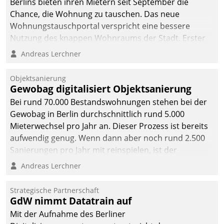
Berlins bieten ihren Mietern seit September die
Chance, die Wohnung zu tauschen. Das neue
Wohnungstauschportal verspricht eine bessere
Nutzung des knappen Wohnraums der Stadt. Erster
Anwendungsfall für Datatrains Lösung API-Hub mit
Andreas Lerchner
Schnittstellen zu den ERP-Systemen der
Unternehmen.
Objektsanierung
Gewobag digitalisiert Objektsanierung
Bei rund 70.000 Bestandswohnungen stehen bei der
Gewobag in Berlin durchschnittlich rund 5.000
Mieterwechsel pro Jahr an. Dieser Prozess ist bereits
aufwendig genug. Wenn dann aber noch rund 2.500
Sanierungen pro Jahr mit reinspielen, ist der
Betreuungs- und Organisationsaufwand immens. Im
Andreas Lerchner
Rahmen ihrer Digitalisierungsstrategie hat das
kommunale Wohnungsbauunternehmen daher
Strategische Partnerschaft
gemeinsam mit der Berliner Datatrain GmbH den
GdW nimmt Datatrain auf
Teilprozess der Objektsanierung digitalisiert.
Mit der Aufnahme des Berliner