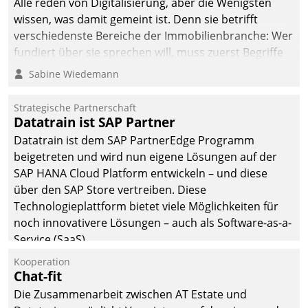
Alle reden von Digitalisierung, aber die Wenigsten
wissen, was damit gemeint ist. Denn sie betrifft
verschiedenste Bereiche der Immobilienbranche: Wer
fundiert über sie sprechen will, muss zuerst Begriffe
klären. Ein Aspekt ist die betriebliche Optimierung:
Sabine Wiedemann
Moderne Softwarelösungen ermöglichen große
Einsparungen durch optimierte und automatisierte
Strategische Partnerschaft
Prozesse. Doch man darf nicht zu viel erwarten: Allein
Datatrain ist SAP Partner
mit der Einführung einer neuen Software ist es nicht
Datatrain ist dem SAP PartnerEdge Programm
getan. Die Digitalisierung erfordert von Unternehmen
beigetreten und wird nun eigene Lösungen auf der
die Bereitschaft, sich zu überprüfen, zu hinterfragen
SAP HANA Cloud Platform entwickeln – und diese
und zu verändern.
über den SAP Store vertreiben. Diese
Technologieplattform bietet viele Möglichkeiten für
noch innovativere Lösungen – auch als Software-as-a-
Service (SaaS).
Kooperation
Chat-fit
Die Zusammenarbeit zwischen AT Estate und