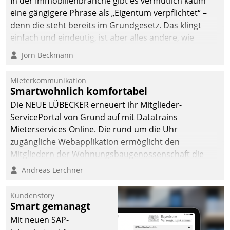
In der Immobilienbranche gibt es vermutlich kaum
eine gängigere Phrase als „Eigentum verpflichtet“ –
denn die steht bereits im Grundgesetz. Das klingt
einfach und eindeutig, ist aber alles andere, wie
Branchenbeschäftigte wissen. Denn mit der
Jörn Beckmann
Verantwortung folgen Verpflichtungen.
Mieterkommunikation
Smartwohnlich komfortabel
Die NEUE LÜBECKER erneuert ihr Mitglieder-
ServicePortal von Grund auf mit Datatrains
Mieterservices Online. Die rund um die Uhr
zugängliche Webapplikation ermöglicht den
Mitgliedern der Wohnungs­bau­genossenschaft die
Kontaktaufnahme per Smartphone, Tablet oder PC.
Andreas Lerchner
Kundenstory
Smart gemanagt
Mit neuen SAP-