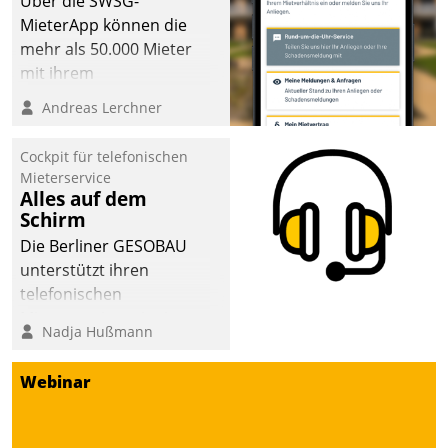
Über die SWSG-
MieterApp können die
mehr als 50.000 Mieter
mit ihrem
Wohnungsunternehmen
Andreas Lerchner
kommunizieren, auf dem
Laufenden bleiben, Daten
Cockpit für telefonischen
einsehen und ändern
Mieterservice
oder
Alles auf dem
Schirm
Schadensmeldungen
abgeben – rund um die
Die Berliner GESOBAU
Uhr.
unterstützt ihren
telefonischen
Mieterservice mit einem
Nadja Hußmann
digitalen Cockpit, das
situationsbezogen
Webinar
passende Fragen und
Schlagworte auswirft.
Eine intuitive