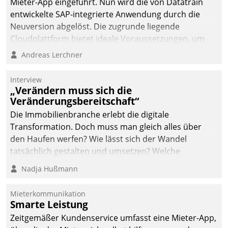
Mieter-App eingeführt. Nun wird die von Datatrain
entwickelte SAP-integrierte Anwendung durch die
Neuversion abgelöst. Die zugrunde liegende
Cloudplattform bietet ideale Voraussetzungen, um
die Funktionalität der App zu erweitern und weitere
Andreas Lerchner
innovative Apps, auch von Drittanbietern, in SAP zu
integrieren.
Interview
„Verändern muss sich die
Veränderungsbereitschaft“
Die Immobilienbranche erlebt die digitale
Transformation. Doch muss man gleich alles über
den Haufen werfen? Wie lässt sich der Wandel
tatsächlich gestalten und umsetzen? Welche
Argumente zählen wirklich?
Nadja Hußmann
Mieterkommunikation
Smarte Leistung
Zeitgemäßer Kundenservice umfasst eine Mieter-App,