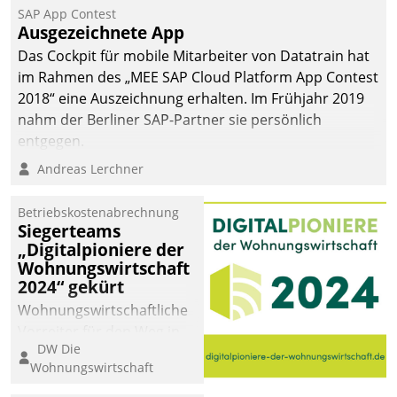
SAP App Contest
Ausgezeichnete App
Das Cockpit für mobile Mitarbeiter von Datatrain hat
im Rahmen des „MEE SAP Cloud Platform App Contest
2018“ eine Auszeichnung erhalten. Im Frühjahr 2019
nahm der Berliner SAP-Partner sie persönlich
entgegen.
Andreas Lerchner
Betriebskostenabrechnung
Siegerteams
„Digitalpioniere der
Wohnungswirtschaft
2024“ gekürt
Wohnungswirtschaftliche
Vorreiter für den Weg in
DW Die
eine digitale Zukunft zu
Wohnungswirtschaft
finden, ist das Ziel des
Awards „Digitalpioniere