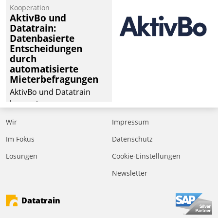
Kooperation
der
AktivBo und
Wohnungswirtschaft“.
Datatrain:
Bewerben können sich
Datenbasierte
dafür ein Team
Entscheidungen
durch
bestehend aus
automatisierte
Wohnungsunternehmen
Mieterbefragungen
und PropTech.
AktivBo und Datatrain
kooperieren –
Immobilienunternehmen
Wir
Impressum
profitieren: Die nahtlose
Integration der Lösungen
Im Fokus
Datenschutz
von AktivBo und
Lösungen
Cookie-Einstellungen
Datatrain ermöglicht
Newsletter
automatisiert ausgelöste,
zielgerichtete
Mieterbefragungen – eine
Datatrain
starke Grundlage für