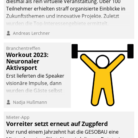
diesmal als rein virtuelle Veranstaltung. Über 100
Teilnehmer erhielten straff organisierte Einblicke in
Zukunftsthemen und innovative Projekte. Zuletzt
wurden die Top-Interessengebiete ermittelt.
Andreas Lerchner
Branchentreffen
Workout 2023:
Neuronaler
Aktivsport
Erst lieferten die Speaker
visionäre Impulse, dann
wurden die Gäste selbst
aktiv und sammelten
Nadja Hußmann
methodisch
Vernetzungsideen fürs
Mieter-App
Quartier. Dazwischen
Vorreiter setzt erneut auf Zugpferd
zeigte Datatrain, was es
Vor rund einem Jahrzehnt hat die GESOBAU eine
Neues zu bieten hat.