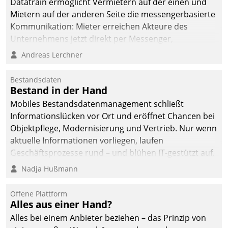
Datatrain ermöglicht Vermietern auf der einen und
Mietern auf der anderen Seite die messengerbasierte
Kommunikation: Mieter erreichen Akteure des
Unternehmens jetzt direkt per Messenger,
Mitarbeiter oder Dienstleister empfangen oder
Andreas Lerchner
versenden die Nachrichten via Cockpit.
Bestandsdaten
Bestand in der Hand
Mobiles Bestandsdatenmanagement schließt
Informationslücken vor Ort und eröffnet Chancen bei
Objektpflege, Modernisierung und Vertrieb. Nur wenn
aktuelle Informationen vorliegen, laufen
Geschäftsprozesse rund – und blühen IT-gestützt auf.
Nadja Hußmann
Offene Plattform
Alles aus einer Hand?
Alles bei einem Anbieter beziehen – das Prinzip von