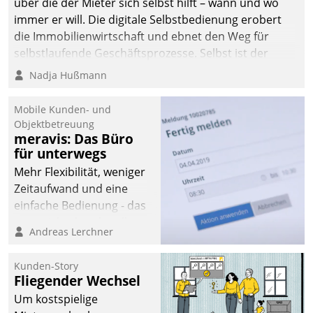
über die der Mieter sich selbst hilft – wann und wo
immer er will. Die digitale Selbstbedienung erobert
die Immobilienwirtschaft und ebnet den Weg für
selbstlaufende Geschäftsprozesse. Selbst ist der
Kunde und smart der Serviceanbieter.
Nadja Hußmann
Mobile Kunden- und
Objektbetreuung
meravis: Das Büro
für unterwegs
Mehr Flexibilität, weniger
Zeitaufwand und eine
einfache Bedienung - das
verspricht das aktuelle
Andreas Lerchner
Cockpit für mobile
Mitarbeiter von
Kunden-Story
Datatrain. Die meravis
Fliegender Wechsel
Wohnungsbau- und
Um kostspielige
Immobilien GmbH hat