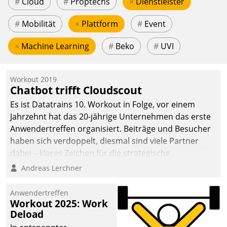
#
Cloud
#
Proptechs
×
Dienstleister
#
Mobilität
×
Plattform
#
Event
×
Machine Learning
#
Beko
#
UVI
Workout 2019
Chatbot trifft Cloudscout
Es ist Datatrains 10. Workout in Folge, vor einem
Jahrzehnt hat das 20-jährige Unternehmen das erste
Anwendertreffen organisiert. Beiträge und Besucher
haben sich verdoppelt, diesmal sind viele Partner
dabei – klares Zeichen für die strategische
Fokussierung auf den Kunden.
Andreas Lerchner
Anwendertreffen
Workout 2025: Work
Deload