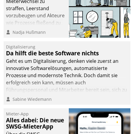
Mieterwechsel zu
sich dabei für den Betrieb
straffen, Leerstand
der Lösung über die SAP
vorzubeugen und Akteure
Cloud Platform
wie Prozesse fließend zu
entschieden - als erstes
vernetzen, nutzt die
Nadja Hußmann
Unternehmen am
Berliner Gewobag seit
Wohnungsmarkt.
Jahresbeginn eine
Digitalisierung
Überblick, Einsicht und
Da hilft die beste Software nichts
Eingriff bietende Lösung.
Geht es um Digitalisierung, denken viele zuerst an
Zur Entwicklung setzte
innovative Softwarelösungen, automatisierte
man auf
Prozesse und modernste Technik. Doch damit sie
Cloudtechnologie,
erfolgreich sein kann, müssen auch
bewährte und Startup-
Führungspersonal und Mitarbeiter bereit sein, sich zu
Partner sowie erstmals
verändern und anzupassen, sonst werden sie an ihr
Sabine Wiedemann
agile Projektmethoden.
scheitern.
Mieter-App
Alles dabei: Die neue
SWSG-MieterApp