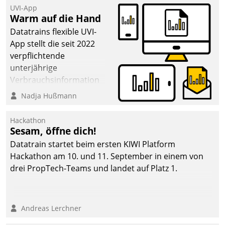
UVI-App
Warm auf die Hand
Datatrains flexible UVI-
App stellt die seit 2022
verpflichtende
unterjährige
Verbrauchsinformation
schnell, zuverlässig und
Nadja Hußmann
leicht bekömmlich bereit:
Die monatlichen
Hackathon
Mitteilungen zum
Sesam, öffne dich!
Heizungs- und
Datatrain startet beim ersten KIWI Platform
Wasserverbrauch gehen
Hackathon am 10. und 11. September in einem von
automatisiert, vollständig
drei PropTech-Teams und landet auf Platz 1.
und auf Wunsch über
mehrere zuvor
festgelegte
Andreas Lerchner
Kommunikationswege bei
den Empfängern ein.