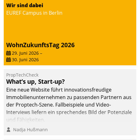
Wir sind dabei
deutscher
EUREF Campus in Berlin
Wohnungsunternehmen
– und beschleunigt damit
den Weg vom
Mieteranliegen zum
Dienstleisterauftrag.
WohnZukunftsTag 2026
29. Juni 2026
–
30. Juni 2026
PropTechCheck
What’s up, Start-up?
Eine neue Website führt innovationsfreudige
Immobilienunternehmen zu passenden Partnern aus
der Proptech-Szene. Fallbeispiele und Video-
Interviews liefern ein sprechendes Bild der Potenziale
und Fähigkeiten.
Nadja Hußmann