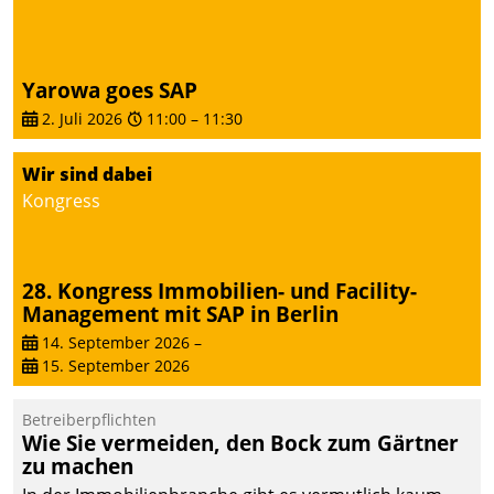
Dialogführung ermöglicht
dem externen
Serviceteam, Anrufe von
Yarowa goes SAP
Mietenden zügiger und
2. Juli 2026
11:00
–
11:30
effizienter zu bearbeiten.
Wir sind dabei
Kongress
28. Kongress Immobilien- und Facility-
Management mit SAP in Berlin
14. September 2026
–
15. September 2026
Betreiberpflichten
Wie Sie vermeiden, den Bock zum Gärtner
zu machen