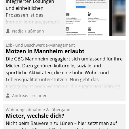
integrierten Lösungen
und einheitlichen
Prozessen ist das
Immobilienmanagement
der Bayerischen
Nadja Hußmann
Versorgungskammer im
Ressort Kapitalanlage für
Lob- und Beschwerde-Management
künftige Aufgaben und
Motzen in Mannheim erlaubt
Herausforderungen
Die GBG Mannheim engagiert sich umfassend für ihre
gerüstet.
Mieter. Dazu gehören kulturelle, soziale und
sportliche Aktivitäten, die eine hohe Wohn- und
Lebensqualität unterstützen. Nun geht das
Engagement noch weiter: Für die zügige Bearbeitung
von Beschwerden – oder Lob – richtet das
Andreas Lerchner
Unternehmen mit Datatrains Applikation fürs Lob-
und Beschwerde-Management einen eigenen Kanal
Wohnungsabnahme & -übergabe
ein.
Mieter, wechsle dich?
Nicht beim Bauverein zu Lünen – hier setzt man auf