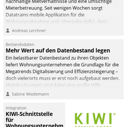
nachhaltige Mietverhältnisse und eine umsichtige
Mieterbetreuung. Seit wenigen Wochen sorgt
Datatrains mobile Applikation für die
Wohnungsabnahme und -übergabe dafür, dass
Mieter wohlgeordnet kommen und, so es sein muss,
Andreas Lerchner
gehen können.
Bestandsdaten
Mehr Wert auf den Datenbestand legen
Ein belastbarer Datenbestand zu ihren Objekten
liefert Wohnungsunternehmen die Grundlage für die
Megatrends Digitalisierung und Effizienzsteigerung –
doch vielerorts muss er erst noch aufgebaut werden.
Mobile Lösungen sind dabei eine große Hilfe.
Sabine Wiedemann
Integration
KIWI-Schnittstelle
für
Wohnungsunternehmen