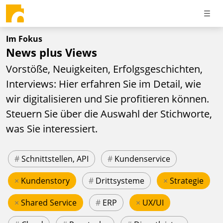
Im Fokus
News plus Views
Vorstöße, Neuigkeiten, Erfolgsgeschichten,
Interviews: Hier erfahren Sie im Detail, wie
wir digitalisieren und Sie profitieren können.
Steuern Sie über die Auswahl der Stichworte,
was Sie interessiert.
#
Schnittstellen, API
#
Kundenservice
×
Kundenstory
#
Drittsysteme
×
Strategie
×
Shared Service
#
ERP
×
UX/UI