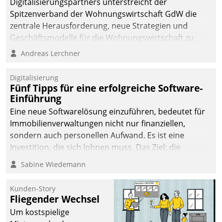
Digitalisierungspartners unterstreicht der
Spitzenverband der Wohnungswirtschaft GdW die
zentrale Herausforderung, neue Strategien und
Geschäftsmodelle für die Wohnungswirtschaft zu
entwickeln.
Andreas Lerchner
Digitalisierung
Fünf Tipps für eine erfolgreiche Software-
Einführung
Eine neue Softwarelösung einzuführen, bedeutet für
Immobilienverwaltungen nicht nur finanziellen,
sondern auch personellen Aufwand. Es ist eine
Investition, die sich lohnen muss. Das Ziel: die
nachhaltige Optimierung der Geschäftsabläufe. Damit
Sabine Wiedemann
dieses Ziel erreicht wird, sollten einige Grundregeln
befolgt werden.
Kunden-Story
Fliegender Wechsel
Um kostspielige