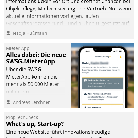
Informationslücken vor Ort und eröffnet Chancen bei
Objektpflege, Modernisierung und Vertrieb. Nur wenn
aktuelle Informationen vorliegen, laufen
Geschäftsprozesse rund – und blühen IT-gestützt auf.
Nadja Hußmann
Mieter-App
Alles dabei: Die neue
SWSG-MieterApp
Über die SWSG-
MieterApp können die
mehr als 50.000 Mieter
mit ihrem
Wohnungsunternehmen
Andreas Lerchner
kommunizieren, auf dem
Laufenden bleiben, Daten
PropTechCheck
einsehen und ändern
What’s up, Start-up?
oder
Eine neue Website führt innovationsfreudige
Schadensmeldungen