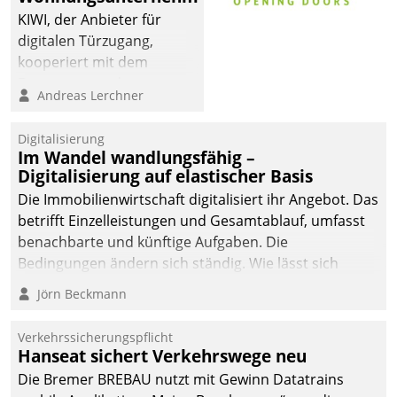
KIWI, der Anbieter für
digitalen Türzugang,
kooperiert mit dem
Beratungs- und
Andreas Lerchner
Softwareentwicklungshaus
Datatrain.
Digitalisierung
Im Wandel wandlungsfähig –
Digitalisierung auf elastischer Basis
Die Immobilienwirtschaft digitalisiert ihr Angebot. Das
betrifft Einzelleistungen und Gesamtablauf, umfasst
benachbarte und künftige Aufgaben. Die
Bedingungen ändern sich ständig. Wie lässt sich
technisch die Kontrolle wahren und zugleich Freiraum
Jörn Beckmann
fürs Wachsen öffnen?
Verkehrssicherungspflicht
Hanseat sichert Verkehrswege neu
Die Bremer BREBAU nutzt mit Gewinn Datatrains