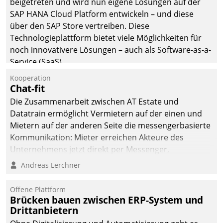
beigetreten und wird nun eigene Lösungen auf der
die Bereitschaft, sich zu überprüfen, zu hinterfragen
SAP HANA Cloud Platform entwickeln – und diese
und zu verändern.
über den SAP Store vertreiben. Diese
Technologieplattform bietet viele Möglichkeiten für
noch innovativere Lösungen – auch als Software-as-a-
Service (SaaS).
Kooperation
Chat-fit
Die Zusammenarbeit zwischen AT Estate und
Datatrain ermöglicht Vermietern auf der einen und
Mietern auf der anderen Seite die messengerbasierte
Kommunikation: Mieter erreichen Akteure des
Unternehmens jetzt direkt per Messenger,
Mitarbeiter oder Dienstleister empfangen oder
Andreas Lerchner
versenden die Nachrichten via Cockpit.
Offene Plattform
Brücken bauen zwischen ERP-System und
Drittanbietern