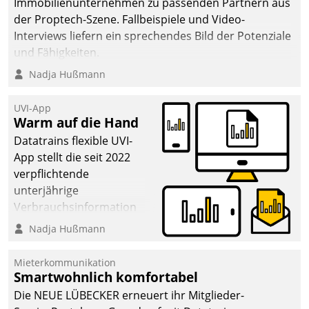
Immobilienunternehmen zu passenden Partnern aus
abgeben – rund um die
der Proptech-Szene. Fallbeispiele und Video-
Uhr.
Interviews liefern ein sprechendes Bild der Potenziale
und Fähigkeiten.
Nadja Hußmann
UVI-App
Warm auf die Hand
Datatrains flexible UVI-
App stellt die seit 2022
verpflichtende
unterjährige
Verbrauchsinformation
schnell, zuverlässig und
Nadja Hußmann
leicht bekömmlich bereit:
Die monatlichen
Mieterkommunikation
Mitteilungen zum
Smartwohnlich komfortabel
Heizungs- und
Die NEUE LÜBECKER erneuert ihr Mitglieder-
Wasserverbrauch gehen