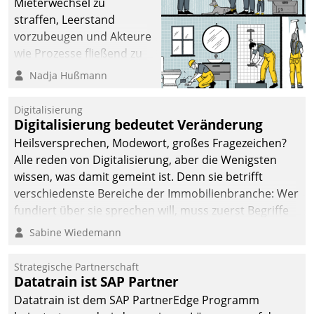
Mieterwechsel zu
straffen, Leerstand
vorzubeugen und Akteure
wie Prozesse fließend zu
vernetzen, nutzt die
Nadja Hußmann
Berliner Gewobag seit
Jahresbeginn eine
Digitalisierung
Überblick, Einsicht und
Digitalisierung bedeutet Veränderung
Eingriff bietende Lösung.
Heilsversprechen, Modewort, großes Fragezeichen?
Zur Entwicklung setzte
Alle reden von Digitalisierung, aber die Wenigsten
man auf
wissen, was damit gemeint ist. Denn sie betrifft
Cloudtechnologie,
verschiedenste Bereiche der Immobilienbranche: Wer
bewährte und Startup-
fundiert über sie sprechen will, muss zuerst Begriffe
Partner sowie erstmals
klären. Ein Aspekt ist die betriebliche Optimierung:
Sabine Wiedemann
agile Projektmethoden.
Moderne Softwarelösungen ermöglichen große
Einsparungen durch optimierte und automatisierte
Strategische Partnerschaft
Prozesse. Doch man darf nicht zu viel erwarten: Allein
Datatrain ist SAP Partner
mit der Einführung einer neuen Software ist es nicht
Datatrain ist dem SAP PartnerEdge Programm
getan. Die Digitalisierung erfordert von Unternehmen