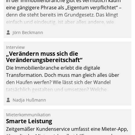
In der Immobilienbranche gibt es vermutlich kaum
eine gängigere Phrase als „Eigentum verpflichtet“ –
denn die steht bereits im Grundgesetz. Das klingt
einfach und eindeutig, ist aber alles andere, wie
Branchenbeschäftigte wissen. Denn mit der
Jörn Beckmann
Verantwortung folgen Verpflichtungen.
Interview
„Verändern muss sich die
Veränderungsbereitschaft“
Die Immobilienbranche erlebt die digitale
Transformation. Doch muss man gleich alles über
den Haufen werfen? Wie lässt sich der Wandel
tatsächlich gestalten und umsetzen? Welche
Argumente zählen wirklich?
Nadja Hußmann
Mieterkommunikation
Smarte Leistung
Zeitgemäßer Kundenservice umfasst eine Mieter-App,