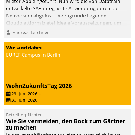
Mieter-App eingeführt. Nun wird die von Datatrain
entwickelte SAP-integrierte Anwendung durch die
Neuversion abgelöst. Die zugrunde liegende
Cloudplattform bietet ideale Voraussetzungen, um
die Funktionalität der App zu erweitern und weitere
Andreas Lerchner
innovative Apps, auch von Drittanbietern, in SAP zu
integrieren.
Wir sind dabei
EUREF Campus in Berlin
WohnZukunftsTag 2026
29. Juni 2026
–
30. Juni 2026
Betreiberpflichten
Wie Sie vermeiden, den Bock zum Gärtner
zu machen