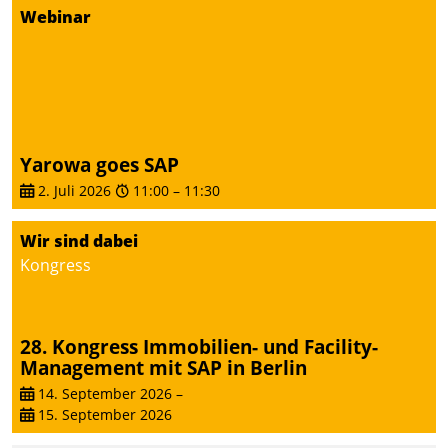
von AktivBo und
Webinar
Datatrain ermöglicht
automatisiert ausgelöste,
zielgerichtete
Mieterbefragungen – eine
starke Grundlage für
intelligente,
Yarowa goes SAP
datengestützte
2. Juli 2026
11:00
–
11:30
Entscheidungen.
Wir sind dabei
Kongress
28. Kongress Immobilien- und Facility-
Management mit SAP in Berlin
14. September 2026
–
15. September 2026