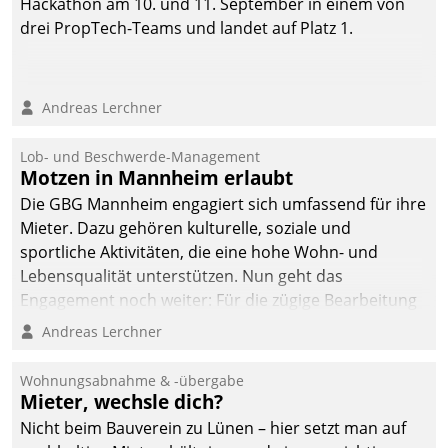
Hackathon am 10. und 11. September in einem von
drei PropTech-Teams und landet auf Platz 1.
Andreas Lerchner
Lob- und Beschwerde-Management
Motzen in Mannheim erlaubt
Die GBG Mannheim engagiert sich umfassend für ihre
Mieter. Dazu gehören kulturelle, soziale und
sportliche Aktivitäten, die eine hohe Wohn- und
Lebensqualität unterstützen. Nun geht das
Engagement noch weiter: Für die zügige Bearbeitung
von Beschwerden – oder Lob – richtet das
Andreas Lerchner
Unternehmen mit Datatrains Applikation fürs Lob-
und Beschwerde-Management einen eigenen Kanal
Wohnungsabnahme & -übergabe
ein.
Mieter, wechsle dich?
Nicht beim Bauverein zu Lünen – hier setzt man auf