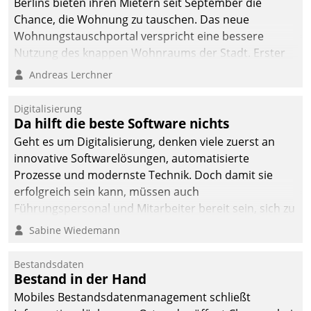
Berlins bieten ihren Mietern seit September die
sich dabei für den Betrieb
Chance, die Wohnung zu tauschen. Das neue
der Lösung über die SAP
Wohnungstauschportal verspricht eine bessere
Cloud Platform
Nutzung des knappen Wohnraums der Stadt. Erster
entschieden - als erstes
Anwendungsfall für Datatrains Lösung API-Hub mit
Andreas Lerchner
Unternehmen am
Schnittstellen zu den ERP-Systemen der
Wohnungsmarkt.
Unternehmen.
Digitalisierung
Da hilft die beste Software nichts
Geht es um Digitalisierung, denken viele zuerst an
innovative Softwarelösungen, automatisierte
Prozesse und modernste Technik. Doch damit sie
erfolgreich sein kann, müssen auch
Führungspersonal und Mitarbeiter bereit sein, sich zu
verändern und anzupassen, sonst werden sie an ihr
Sabine Wiedemann
scheitern.
Bestandsdaten
Bestand in der Hand
Mobiles Bestandsdatenmanagement schließt