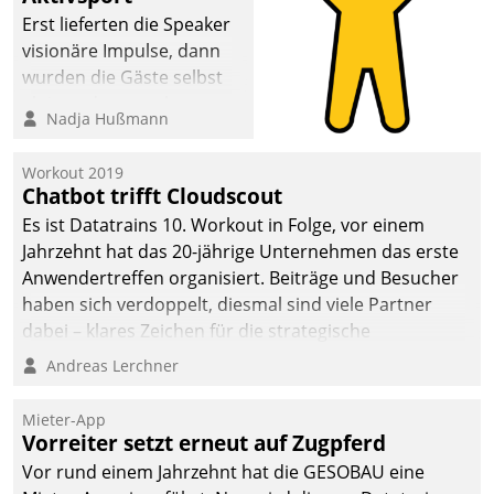
Erst lieferten die Speaker
visionäre Impulse, dann
wurden die Gäste selbst
aktiv und sammelten
Nadja Hußmann
methodisch
Vernetzungsideen fürs
Workout 2019
Quartier. Dazwischen
Chatbot trifft Cloudscout
zeigte Datatrain, was es
Es ist Datatrains 10. Workout in Folge, vor einem
Neues zu bieten hat.
Jahrzehnt hat das 20-jährige Unternehmen das erste
Anwendertreffen organisiert. Beiträge und Besucher
haben sich verdoppelt, diesmal sind viele Partner
dabei – klares Zeichen für die strategische
Fokussierung auf den Kunden.
Andreas Lerchner
Mieter-App
Vorreiter setzt erneut auf Zugpferd
Vor rund einem Jahrzehnt hat die GESOBAU eine