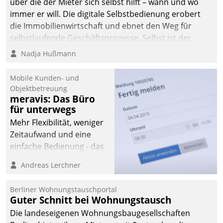
über die der Mieter sich selbst hilft – wann und wo
immer er will. Die digitale Selbstbedienung erobert
die Immobilienwirtschaft und ebnet den Weg für
selbstlaufende Geschäftsprozesse. Selbst ist der
Kunde und smart der Serviceanbieter.
Nadja Hußmann
Mobile Kunden- und
Objektbetreuung
meravis: Das Büro
für unterwegs
Mehr Flexibilität, weniger
Zeitaufwand und eine
einfache Bedienung - das
verspricht das aktuelle
Andreas Lerchner
Cockpit für mobile
Mitarbeiter von
Berliner Wohnungstauschportal
Datatrain. Die meravis
Guter Schnitt bei Wohnungstausch
Wohnungsbau- und
Die landeseigenen Wohnungsbaugesellschaften
Immobilien GmbH hat