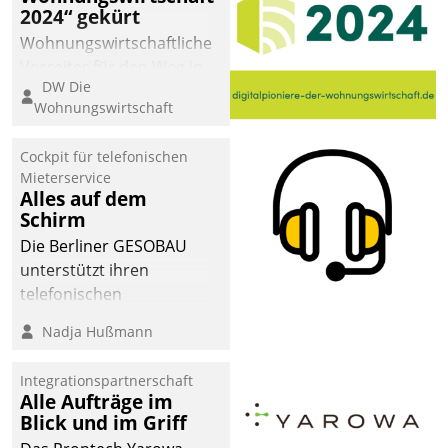
2024“ gekürt
Wohnungswirtschaftliche
Vorreiter für den Weg in
DW Die
eine digitale Zukunft zu
Wohnungswirtschaft
finden, ist das Ziel des
Awards „Digitalpioniere
Cockpit für telefonischen
der
Mieterservice
Wohnungswirtschaft“.
Alles auf dem
Bewerben können sich
Schirm
dafür ein Team
Die Berliner GESOBAU
bestehend aus
unterstützt ihren
Wohnungsunternehmen
telefonischen
und PropTech.
Mieterservice mit einem
Nadja Hußmann
digitalen Cockpit, das
situationsbezogen
Integrationspartnerschaft
passende Fragen und
Alle Aufträge im
Schlagworte auswirft.
Blick und im Griff
Eine intuitive