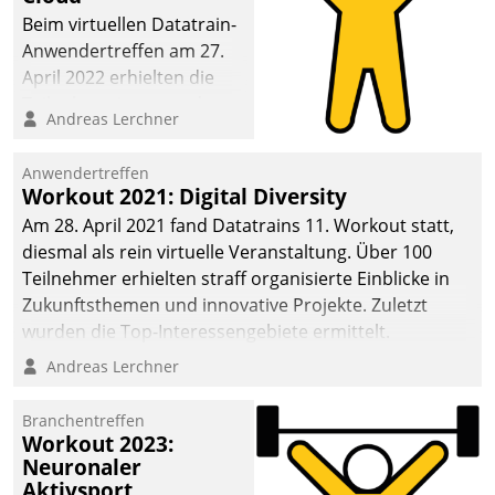
anspruchsvollen
Beim virtuellen Datatrain-
Aufgaben und
Anwendertreffen am 27.
abnehmendem
April 2022 erhielten die
Nachwuchs?
Teilnehmerinnen und
Andreas Lerchner
Teilnehmer kurzweilige
Einblicke in innovative
Anwendertreffen
Cloud-Strategien und -
Workout 2021: Digital Diversity
Lösungen mit hohem
Am 28. April 2021 fand Datatrains 11. Workout statt,
Zukunftspotenzial.
diesmal als rein virtuelle Veranstaltung. Über 100
Teilnehmer erhielten straff organisierte Einblicke in
Zukunftsthemen und innovative Projekte. Zuletzt
wurden die Top-Interessengebiete ermittelt.
Andreas Lerchner
Branchentreffen
Workout 2023:
Neuronaler
Aktivsport