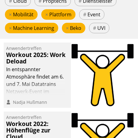
#
Cloud
#
Proptechs
#
Dienstleister
×
Mobilität
×
Plattform
#
Event
×
Machine Learning
×
Beko
#
UVI
Anwendertreffen
Workout 2025: Work
Deload
In entspannter
Atmosphäre findet am 6.
und 7. Mai Datatrains
Netzwerk-Event im
Kunden- und Partnerkreis
Nadja Hußmann
statt. Zentrale Frage: Wie
lassen sich
Anwendertreffen
Mammutprojekte
Workout 2022:
meistern und Workloads
Höhenflüge zur
Cloud
wuppen – bei zunehmend