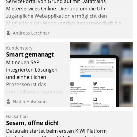
ServicePortal von Grund auf mit Datatrains
automatisiert, vollständig
Mieterservices Online. Die rund um die Uhr
und auf Wunsch über
zugängliche Webapplikation ermöglicht den
mehrere zuvor
Mitgliedern der Wohnungs­bau­genossenschaft die
festgelegte
Kontaktaufnahme per Smartphone, Tablet oder PC.
Andreas Lerchner
Kommunikationswege bei
den Empfängern ein.
Kundenstory
Smart gemanagt
Mit neuen SAP-
integrierten Lösungen
und einheitlichen
Prozessen ist das
Immobilienmanagement
der Bayerischen
Nadja Hußmann
Versorgungskammer im
Ressort Kapitalanlage für
Hackathon
künftige Aufgaben und
Sesam, öffne dich!
Herausforderungen
Datatrain startet beim ersten KIWI Platform
gerüstet.