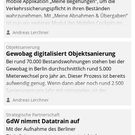
mobile Applikation „Meine Begehungen“, um die
Verkehrssicherungspflicht in ihren Beständen
wahrzunehmen. Mit „Meine Abnahmen & Übergaben“
ist nun ein weiteres Modul des Mobilen Cockpits im
Einsatz.
Andreas Lerchner
Objektsanierung
Gewobag digitalisiert Objektsanierung
Bei rund 70.000 Bestandswohnungen stehen bei der
Gewobag in Berlin durchschnittlich rund 5.000
Mieterwechsel pro Jahr an. Dieser Prozess ist bereits
aufwendig genug. Wenn dann aber noch rund 2.500
Sanierungen pro Jahr mit reinspielen, ist der
Betreuungs- und Organisationsaufwand immens. Im
Andreas Lerchner
Rahmen ihrer Digitalisierungsstrategie hat das
kommunale Wohnungsbauunternehmen daher
Strategische Partnerschaft
gemeinsam mit der Berliner Datatrain GmbH den
GdW nimmt Datatrain auf
Teilprozess der Objektsanierung digitalisiert.
Mit der Aufnahme des Berliner