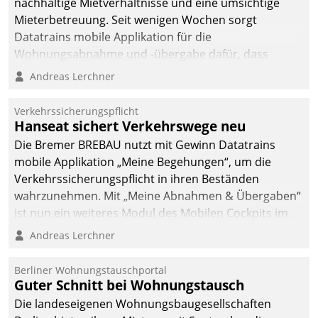
nachhaltige Mietverhältnisse und eine umsichtige
Mieterbetreuung. Seit wenigen Wochen sorgt
Datatrains mobile Applikation für die
Wohnungsabnahme und -übergabe dafür, dass
Mieter wohlgeordnet kommen und, so es sein muss,
Andreas Lerchner
gehen können.
Verkehrssicherungspflicht
Hanseat sichert Verkehrswege neu
Die Bremer BREBAU nutzt mit Gewinn Datatrains
mobile Applikation „Meine Begehungen“, um die
Verkehrssicherungspflicht in ihren Beständen
wahrzunehmen. Mit „Meine Abnahmen & Übergaben“
ist nun ein weiteres Modul des Mobilen Cockpits im
Einsatz.
Andreas Lerchner
Berliner Wohnungstauschportal
Guter Schnitt bei Wohnungstausch
Die landeseigenen Wohnungsbaugesellschaften