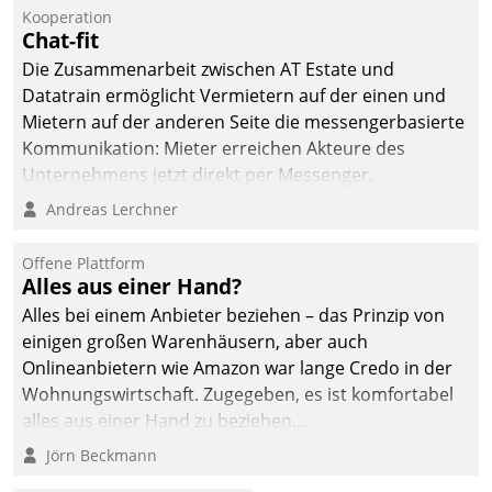
befolgt werden.
Kooperation
Chat-fit
Die Zusammenarbeit zwischen AT Estate und
Datatrain ermöglicht Vermietern auf der einen und
Mietern auf der anderen Seite die messengerbasierte
Kommunikation: Mieter erreichen Akteure des
Unternehmens jetzt direkt per Messenger,
Mitarbeiter oder Dienstleister empfangen oder
Andreas Lerchner
versenden die Nachrichten via Cockpit.
Offene Plattform
Alles aus einer Hand?
Alles bei einem Anbieter beziehen – das Prinzip von
einigen großen Warenhäusern, aber auch
Onlineanbietern wie Amazon war lange Credo in der
Wohnungswirtschaft. Zugegeben, es ist komfortabel
alles aus einer Hand zu beziehen...
Jörn Beckmann