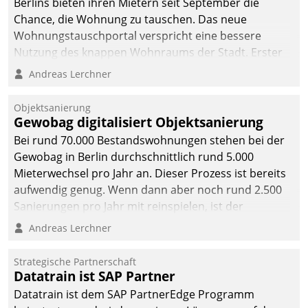
Berlins bieten ihren Mietern seit September die
Chance, die Wohnung zu tauschen. Das neue
Wohnungstauschportal verspricht eine bessere
Nutzung des knappen Wohnraums der Stadt. Erster
Anwendungsfall für Datatrains Lösung API-Hub mit
Andreas Lerchner
Schnittstellen zu den ERP-Systemen der
Unternehmen.
Objektsanierung
Gewobag digitalisiert Objektsanierung
Bei rund 70.000 Bestandswohnungen stehen bei der
Gewobag in Berlin durchschnittlich rund 5.000
Mieterwechsel pro Jahr an. Dieser Prozess ist bereits
aufwendig genug. Wenn dann aber noch rund 2.500
Sanierungen pro Jahr mit reinspielen, ist der
Betreuungs- und Organisationsaufwand immens. Im
Andreas Lerchner
Rahmen ihrer Digitalisierungsstrategie hat das
kommunale Wohnungsbauunternehmen daher
Strategische Partnerschaft
gemeinsam mit der Berliner Datatrain GmbH den
Datatrain ist SAP Partner
Teilprozess der Objektsanierung digitalisiert.
Datatrain ist dem SAP PartnerEdge Programm