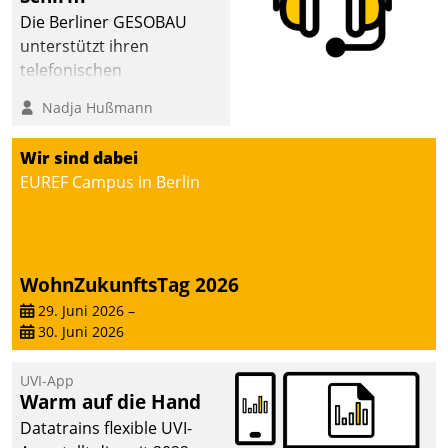
Die Berliner GESOBAU
unterstützt ihren
telefonischen
Mieterservice mit einem
Nadja Hußmann
digitalen Cockpit, das
situationsbezogen
Wir sind dabei
passende Fragen und
EUREF Campus in Berlin
Schlagworte auswirft.
Eine intuitive
Dialogführung ermöglicht
dem externen
WohnZukunftsTag 2026
Serviceteam, Anrufe von
Mietenden zügiger und
29. Juni 2026
–
30. Juni 2026
effizienter zu bearbeiten.
UVI-App
Warm auf die Hand
Datatrains flexible UVI-