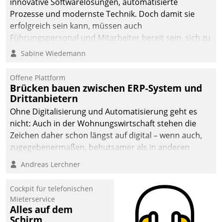
innovative Softwarelösungen, automatisierte
die Bereitschaft, sich zu überprüfen, zu hinterfragen
Prozesse und modernste Technik. Doch damit sie
und zu verändern.
erfolgreich sein kann, müssen auch
Führungspersonal und Mitarbeiter bereit sein, sich zu
verändern und anzupassen, sonst werden sie an ihr
Sabine Wiedemann
scheitern.
Offene Plattform
Brücken bauen zwischen ERP-System und
Drittanbietern
Ohne Digitalisierung und Automatisierung geht es
nicht: Auch in der Wohnungswirtschaft stehen die
Zeichen daher schon längst auf digital – wenn auch,
zugegebenermaßen, behutsamer als in anderen
Branchen.
Andreas Lerchner
Cockpit für telefonischen
Mieterservice
Alles auf dem
Schirm