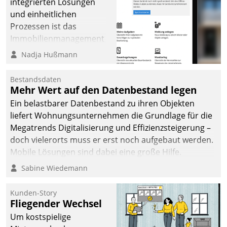
integrierten Lösungen
und einheitlichen
Prozessen ist das
Immobilienmanagement
der Bayerischen
Nadja Hußmann
Versorgungskammer im
Ressort Kapitalanlage für
Bestandsdaten
künftige Aufgaben und
Mehr Wert auf den Datenbestand legen
Herausforderungen
Ein belastbarer Datenbestand zu ihren Objekten
gerüstet.
liefert Wohnungsunternehmen die Grundlage für die
Megatrends Digitalisierung und Effizienzsteigerung –
doch vielerorts muss er erst noch aufgebaut werden.
Mobile Lösungen sind dabei eine große Hilfe.
Sabine Wiedemann
Kunden-Story
Fliegender Wechsel
Um kostspielige