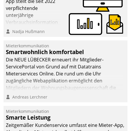
App stellt die seit 2022
verpflichtende
unterjährige
Verbrauchsinformation
schnell, zuverlässig und
Nadja Hußmann
leicht bekömmlich bereit:
Die monatlichen
Mieterkommunikation
Mitteilungen zum
Smartwohnlich komfortabel
Heizungs- und
Die NEUE LÜBECKER erneuert ihr Mitglieder-
Wasserverbrauch gehen
ServicePortal von Grund auf mit Datatrains
automatisiert, vollständig
Mieterservices Online. Die rund um die Uhr
und auf Wunsch über
zugängliche Webapplikation ermöglicht den
mehrere zuvor
Mitgliedern der Wohnungs­bau­genossenschaft die
festgelegte
Kontaktaufnahme per Smartphone, Tablet oder PC.
Andreas Lerchner
Kommunikationswege bei
den Empfängern ein.
Mieterkommunikation
Smarte Leistung
Zeitgemäßer Kundenservice umfasst eine Mieter-App,