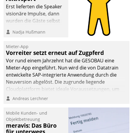
anspruchsvollen
Erst lieferten die Speaker
Aufgaben und
visionäre Impulse, dann
abnehmendem
wurden die Gäste selbst
Nachwuchs?
aktiv und sammelten
Nadja Hußmann
methodisch
Vernetzungsideen fürs
Mieter-App
Quartier. Dazwischen
Vorreiter setzt erneut auf Zugpferd
zeigte Datatrain, was es
Vor rund einem Jahrzehnt hat die GESOBAU eine
Neues zu bieten hat.
Mieter-App eingeführt. Nun wird die von Datatrain
entwickelte SAP-integrierte Anwendung durch die
Neuversion abgelöst. Die zugrunde liegende
Cloudplattform bietet ideale Voraussetzungen, um
die Funktionalität der App zu erweitern und weitere
Andreas Lerchner
innovative Apps, auch von Drittanbietern, in SAP zu
integrieren.
Mobile Kunden- und
Objektbetreuung
meravis: Das Büro
für unterwegs