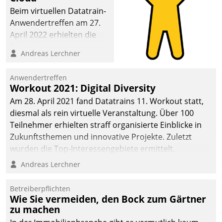
Beim virtuellen Datatrain-
Anwendertreffen am 27.
April 2022 erhielten die
Teilnehmerinnen und
Andreas Lerchner
Teilnehmer kurzweilige
Einblicke in innovative
Anwendertreffen
Cloud-Strategien und -
Workout 2021: Digital Diversity
Lösungen mit hohem
Am 28. April 2021 fand Datatrains 11. Workout statt,
Zukunftspotenzial.
diesmal als rein virtuelle Veranstaltung. Über 100
Teilnehmer erhielten straff organisierte Einblicke in
Zukunftsthemen und innovative Projekte. Zuletzt
wurden die Top-Interessengebiete ermittelt.
Andreas Lerchner
Betreiberpflichten
Wie Sie vermeiden, den Bock zum Gärtner
zu machen