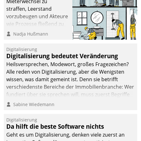
Mieterwechsel zu
straffen, Leerstand
vorzubeugen und Akteure
wie Prozesse fließend zu
vernetzen, nutzt die
Nadja Hußmann
Berliner Gewobag seit
Jahresbeginn eine
Digitalisierung
Überblick, Einsicht und
Digitalisierung bedeutet Veränderung
Eingriff bietende Lösung.
Heilsversprechen, Modewort, großes Fragezeichen?
Zur Entwicklung setzte
Alle reden von Digitalisierung, aber die Wenigsten
man auf
wissen, was damit gemeint ist. Denn sie betrifft
Cloudtechnologie,
verschiedenste Bereiche der Immobilienbranche: Wer
bewährte und Startup-
fundiert über sie sprechen will, muss zuerst Begriffe
Partner sowie erstmals
klären. Ein Aspekt ist die betriebliche Optimierung:
Sabine Wiedemann
agile Projektmethoden.
Moderne Softwarelösungen ermöglichen große
Einsparungen durch optimierte und automatisierte
Digitalisierung
Prozesse. Doch man darf nicht zu viel erwarten: Allein
Da hilft die beste Software nichts
mit der Einführung einer neuen Software ist es nicht
Geht es um Digitalisierung, denken viele zuerst an
getan. Die Digitalisierung erfordert von Unternehmen