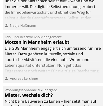
über die der Mieter sich selbst hilft – wann und wo
immer er will. Die digitale Selbstbedienung erobert
die Immobilienwirtschaft und ebnet den Weg für
selbstlaufende Geschäftsprozesse. Selbst ist der
Kunde und smart der Serviceanbieter.
Nadja Hußmann
Lob- und Beschwerde-Management
Motzen in Mannheim erlaubt
Die GBG Mannheim engagiert sich umfassend für ihre
Mieter. Dazu gehören kulturelle, soziale und
sportliche Aktivitäten, die eine hohe Wohn- und
Lebensqualität unterstützen. Nun geht das
Engagement noch weiter: Für die zügige Bearbeitung
von Beschwerden – oder Lob – richtet das
Andreas Lerchner
Unternehmen mit Datatrains Applikation fürs Lob-
und Beschwerde-Management einen eigenen Kanal
Wohnungsabnahme & -übergabe
ein.
Mieter, wechsle dich?
Nicht beim Bauverein zu Lünen – hier setzt man auf