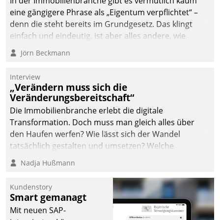
In der Immobilienbranche gibt es vermutlich kaum
eine gängigere Phrase als „Eigentum verpflichtet“ –
denn die steht bereits im Grundgesetz. Das klingt
einfach und eindeutig, ist aber alles andere, wie
Branchenbeschäftigte wissen. Denn mit der
Jörn Beckmann
Verantwortung folgen Verpflichtungen.
Interview
„Verändern muss sich die
Veränderungsbereitschaft“
Die Immobilienbranche erlebt die digitale
Transformation. Doch muss man gleich alles über
den Haufen werfen? Wie lässt sich der Wandel
tatsächlich gestalten und umsetzen? Welche
Argumente zählen wirklich?
Nadja Hußmann
Kundenstory
Smart gemanagt
Mit neuen SAP-