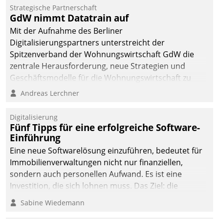
Strategische Partnerschaft
GdW nimmt Datatrain auf
Mit der Aufnahme des Berliner
Digitalisierungspartners unterstreicht der
Spitzenverband der Wohnungswirtschaft GdW die
zentrale Herausforderung, neue Strategien und
Geschäftsmodelle für die Wohnungswirtschaft zu
entwickeln.
Andreas Lerchner
Digitalisierung
Fünf Tipps für eine erfolgreiche Software-
Einführung
Eine neue Softwarelösung einzuführen, bedeutet für
Immobilienverwaltungen nicht nur finanziellen,
sondern auch personellen Aufwand. Es ist eine
Investition, die sich lohnen muss. Das Ziel: die
nachhaltige Optimierung der Geschäftsabläufe. Damit
Sabine Wiedemann
dieses Ziel erreicht wird, sollten einige Grundregeln