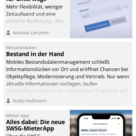
Mehr Flexibilität, weniger
Zeitaufwand und eine
einfache Bedienung - das
verspricht das aktuelle
Andreas Lerchner
Cockpit für mobile
Mitarbeiter von
Bestandsdaten
Datatrain. Die meravis
Bestand in der Hand
Wohnungsbau- und
Mobiles Bestandsdatenmanagement schließt
Immobilien GmbH hat
Informationslücken vor Ort und eröffnet Chancen bei
sich dabei für den Betrieb
Objektpflege, Modernisierung und Vertrieb. Nur wenn
der Lösung über die SAP
aktuelle Informationen vorliegen, laufen
Cloud Platform
Geschäftsprozesse rund – und blühen IT-gestützt auf.
entschieden - als erstes
Nadja Hußmann
Unternehmen am
Wohnungsmarkt.
Mieter-App
Alles dabei: Die neue
SWSG-MieterApp