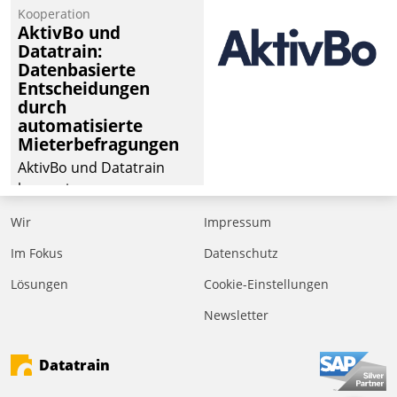
Kooperation
AktivBo und
Datatrain:
Datenbasierte
Entscheidungen
durch
automatisierte
Mieterbefragungen
AktivBo und Datatrain
kooperieren –
Immobilienunternehmen
Wir
Impressum
profitieren: Die nahtlose
Integration der Lösungen
Im Fokus
Datenschutz
von AktivBo und
Lösungen
Cookie-Einstellungen
Datatrain ermöglicht
Newsletter
automatisiert ausgelöste,
zielgerichtete
Mieterbefragungen – eine
Datatrain
starke Grundlage für