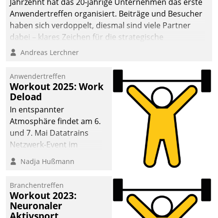
Jahrzehnt hat das 20-jährige Unternehmen das erste
Anwendertreffen organisiert. Beiträge und Besucher
haben sich verdoppelt, diesmal sind viele Partner
dabei – klares Zeichen für die strategische
Fokussierung auf den Kunden.
Andreas Lerchner
Anwendertreffen
Workout 2025: Work
Deload
In entspannter
Atmosphäre findet am 6.
und 7. Mai Datatrains
Netzwerk-Event im
Kunden- und Partnerkreis
Nadja Hußmann
statt. Zentrale Frage: Wie
lassen sich
Branchentreffen
Mammutprojekte
Workout 2023:
meistern und Workloads
Neuronaler
Aktivsport
wuppen – bei zunehmend