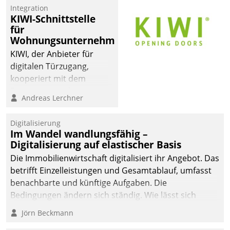
Integration
KIWI-Schnittstelle
für
Wohnungsunternehmen
KIWI, der Anbieter für
digitalen Türzugang,
kooperiert mit dem
Beratungs- und
Andreas Lerchner
Softwareentwicklungshaus
Datatrain.
Digitalisierung
Im Wandel wandlungsfähig –
Digitalisierung auf elastischer Basis
Die Immobilienwirtschaft digitalisiert ihr Angebot. Das
betrifft Einzelleistungen und Gesamtablauf, umfasst
benachbarte und künftige Aufgaben. Die
Bedingungen ändern sich ständig. Wie lässt sich
technisch die Kontrolle wahren und zugleich Freiraum
Jörn Beckmann
fürs Wachsen öffnen?