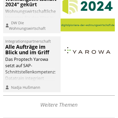
2024“ gekürt
Wohnungswirtschaftliche
Vorreiter für den Weg in
DW Die
eine digitale Zukunft zu
Wohnungswirtschaft
finden, ist das Ziel des
Awards „Digitalpioniere
Integrationspartnerschaft
der
Alle Aufträge im
Wohnungswirtschaft“.
Blick und im Griff
Bewerben können sich
Das Proptech Yarowa
dafür ein Team
setzt auf SAP-
bestehend aus
Schnittstellenkompetenz:
Wohnungsunternehmen
Datatrain integriert
und PropTech.
Yarowas Portal zur
Nadja Hußmann
Vergabe und Verwaltung
von Aufträgen der
operativen
Weitere Themen
Instandhaltung in die
SAP-Systemlandschaft