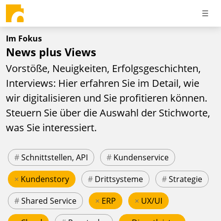
Im Fokus
News plus Views
Vorstöße, Neuigkeiten, Erfolgsgeschichten,
Interviews: Hier erfahren Sie im Detail, wie
wir digitalisieren und Sie profitieren können.
Steuern Sie über die Auswahl der Stichworte,
was Sie interessiert.
#
Schnittstellen, API
#
Kundenservice
×
Kundenstory
#
Drittsysteme
#
Strategie
#
Shared Service
×
ERP
×
UX/UI