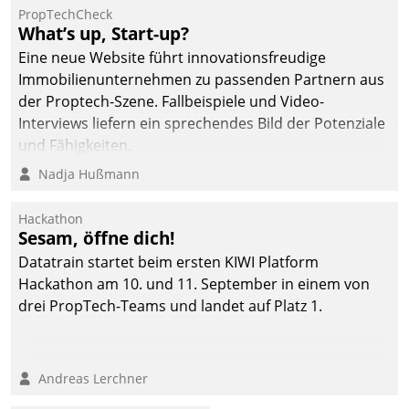
PropTechCheck
deutscher
What’s up, Start-up?
Wohnungsunternehmen
Eine neue Website führt innovationsfreudige
– und beschleunigt damit
Immobilienunternehmen zu passenden Partnern aus
den Weg vom
der Proptech-Szene. Fallbeispiele und Video-
Mieteranliegen zum
Interviews liefern ein sprechendes Bild der Potenziale
Dienstleisterauftrag.
und Fähigkeiten.
Nadja Hußmann
Hackathon
Sesam, öffne dich!
Datatrain startet beim ersten KIWI Platform
Hackathon am 10. und 11. September in einem von
drei PropTech-Teams und landet auf Platz 1.
Andreas Lerchner