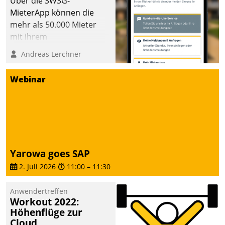
Über die SWSG-
MieterApp können die
mehr als 50.000 Mieter
mit ihrem
Wohnungsunternehmen
Andreas Lerchner
kommunizieren, auf dem
Laufenden bleiben, Daten
Webinar
einsehen und ändern
oder
Schadensmeldungen
abgeben – rund um die
Uhr.
Yarowa goes SAP
2. Juli 2026
11:00
–
11:30
Anwendertreffen
Workout 2022:
Höhenflüge zur
Cloud