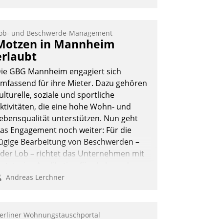
ob- und Beschwerde-Management
Motzen in Mannheim
erlaubt
ie GBG Mannheim engagiert sich
mfassend für ihre Mieter. Dazu gehören
ulturelle, soziale und sportliche
ktivitäten, die eine hohe Wohn- und
ebensqualität unterstützen. Nun geht
as Engagement noch weiter: Für die
ügige Bearbeitung von Beschwerden –
der Lob – richtet das Unternehmen mit
atatrains Applikation fürs Lob- und
eschwerde-Management einen eigenen
Andreas Lerchner
anal ein.
erliner Wohnungstauschportal