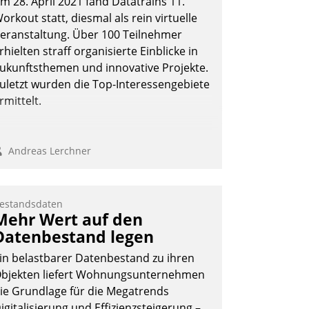
m 28. April 2021 fand Datatrains 11.
ie Uhr.
orkout statt, diesmal als rein virtuelle
eranstaltung. Über 100 Teilnehmer
rhielten straff organisierte Einblicke in
Andreas Lerchner
ukunftsthemen und innovative Projekte.
uletzt wurden die Top-Interessengebiete
rmittelt.
Andreas Lerchner
estandsdaten
Mehr Wert auf den
Datenbestand legen
in belastbarer Datenbestand zu ihren
bjekten liefert Wohnungsunternehmen
ie Grundlage für die Megatrends
igitalisierung und Effizienzsteigerung –