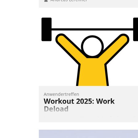
Anwendertreffen
Workout 2025: Work
Deload
In entspannter Atmosphäre findet am 6.
und 7. Mai Datatrains Netzwerk-Event im
Kunden- und Partnerkreis statt. Zentrale