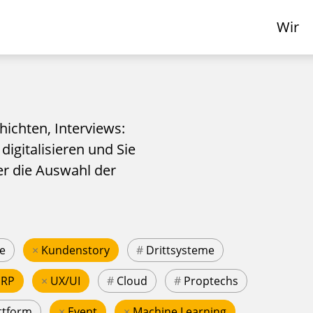
Wir
hichten, Interviews:
 digitalisieren und Sie
er die Auswahl der
e
×
Kundenstory
#
Drittsysteme
ERP
×
UX/UI
#
Cloud
#
Proptechs
ttform
×
Event
×
Machine Learning