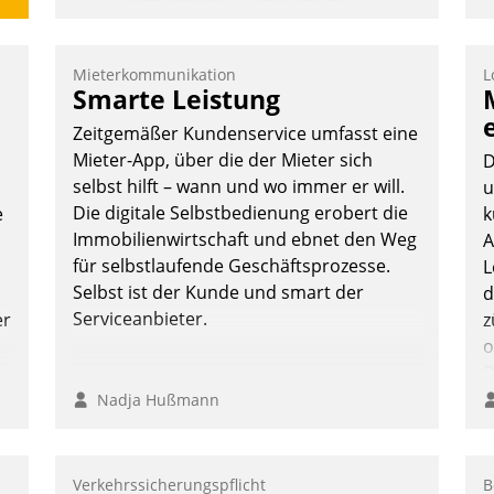
2022 verpflichtende unterjährige
Verbrauchsinformation schnell,
zuverlässig und leicht bekömmlich bereit:
Mieterkommunikation
L
Die monatlichen Mitteilungen zum
Smarte Leistung
Heizungs- und Wasserverbrauch gehen
Zeitgemäßer Kundenservice umfasst eine
automatisiert, vollständig und auf
Mieter-App, über die der Mieter sich
D
Wunsch über mehrere zuvor festgelegte
selbst hilft – wann und wo immer er will.
u
Kommunikationswege bei den
Die digitale Selbstbedienung erobert die
e
k
Empfängern ein.
Immobilienwirtschaft und ebnet den Weg
A
Nadja Hußmann
für selbstlaufende Geschäftsprozesse.
L
Selbst ist der Kunde und smart der
d
Serviceanbieter.
er
z
o
D
B
Nadja Hußmann
K
Verkehrssicherungspflicht
B