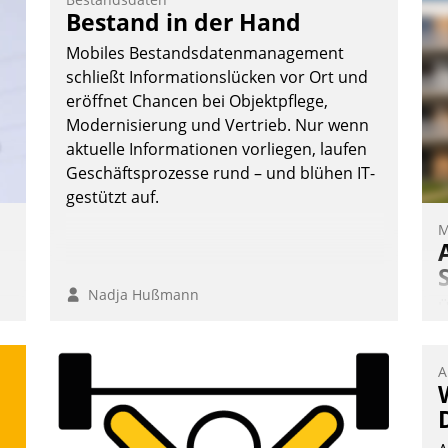
Vernetzungsideen fürs Quartier.
Bestand in der Hand
Dazwischen zeigte Datatrain, was es
Mobiles Bestandsdatenmanagement
Neues zu bieten hat.
schließt Informationslücken vor Ort und
eröffnet Chancen bei Objektpflege,
Modernisierung und Vertrieb. Nur wenn
aktuelle Informationen vorliegen, laufen
Nadja Hußmann
Geschäftsprozesse rund – und blühen IT-
gestützt auf.
M
Nadja Hußmann
Ü
m
e
W
A
a
e
g
S