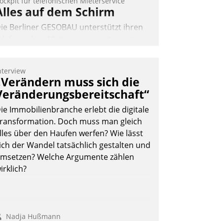
ockpit für telefonischen Mieterservice
Alles auf dem Schirm
ie Berliner GESOBAU unterstützt ihren
elefonischen Mieterservice mit einem
igitalen Cockpit, das situationsbezogen
assende Fragen und Schlagworte
nterview
uswirft. Eine intuitive Dialogführung
„Verändern muss sich die
rmöglicht dem externen Serviceteam,
Veränderungsbereitschaft“
nrufe von Mietenden zügiger und
ie Immobilienbranche erlebt die digitale
ffizienter zu bearbeiten.
ransformation. Doch muss man gleich
lles über den Haufen werfen? Wie lässt
ich der Wandel tatsächlich gestalten und
Nadja Hußmann
msetzen? Welche Argumente zählen
irklich?
Nadja Hußmann