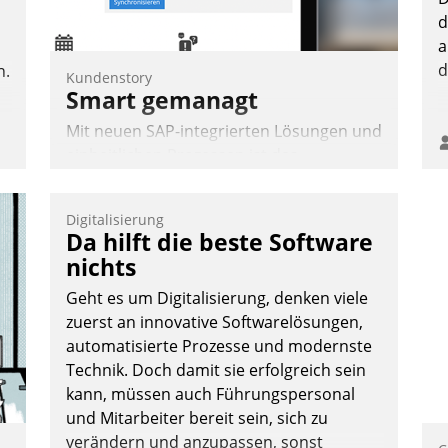
Andreas Lerchner
d
a
d
n.
Kundenstory
Smart gemanagt
Mit neuen SAP-integrierten Lösungen und
einheitlichen Prozessen ist das
Immobilienmanagement der Bayerischen
Versorgungskammer im Ressort
Digitalisierung
Kapitalanlage für künftige Aufgaben und
Da hilft die beste Software
Herausforderungen gerüstet.
nichts
Geht es um Digitalisierung, denken viele
zuerst an innovative Softwarelösungen,
automatisierte Prozesse und modernste
Technik. Doch damit sie erfolgreich sein
Nadja Hußmann
kann, müssen auch Führungspersonal
und Mitarbeiter bereit sein, sich zu
verändern und anzupassen, sonst