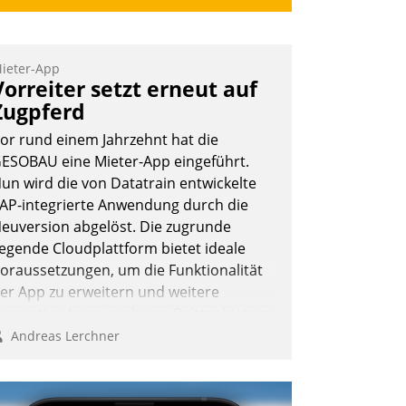
ieter-App
Vorreiter setzt erneut auf
Zugpferd
or rund einem Jahrzehnt hat die
ESOBAU eine Mieter-App eingeführt.
un wird die von Datatrain entwickelte
AP-integrierte Anwendung durch die
euversion abgelöst. Die zugrunde
iegende Cloudplattform bietet ideale
oraussetzungen, um die Funktionalität
er App zu erweitern und weitere
nnovative Apps, auch von Drittanbietern,
n SAP zu integrieren.
Andreas Lerchner