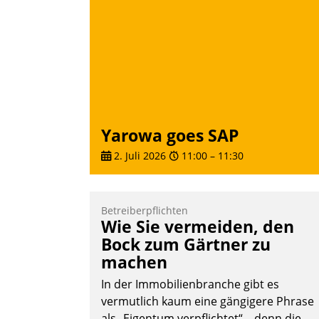
über die SAP Cloud Platform entschiede
- als erstes Unternehmen am
Wohnungsmarkt.
Andreas Lerchner
Yarowa goes SAP
2. Juli 2026
11:00
–
11:30
Betreiberpflichten
Wie Sie vermeiden, den
Bock zum Gärtner zu
machen
In der Immobilienbranche gibt es
vermutlich kaum eine gängigere Phrase
als „Eigentum verpflichtet“ – denn die