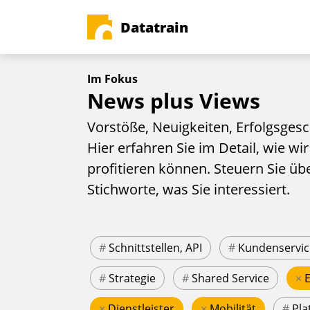
Datatrain
Im Fokus
News plus Views
Vorstöße, Neuigkeiten, Erfolgsgesc
Hier erfahren Sie im Detail, wie wir
profitieren können. Steuern Sie üb
Stichworte, was Sie interessiert.
#
Schnittstellen, API
#
Kundenservic
#
Strategie
#
Shared Service
×
×
Dienstleister
×
Mobilität
#
Pla