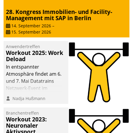
sich dabei für den Betrieb
28. Kongress Immobilien- und Facility-
der Lösung über die SAP
Management mit SAP in Berlin
Cloud Platform
entschieden - als erstes
14. September 2026
–
15. September 2026
Unternehmen am
Wohnungsmarkt.
Anwendertreffen
Workout 2025: Work
Deload
In entspannter
Atmosphäre findet am 6.
und 7. Mai Datatrains
Netzwerk-Event im
Kunden- und Partnerkreis
Nadja Hußmann
statt. Zentrale Frage: Wie
lassen sich
Branchentreffen
Mammutprojekte
Workout 2023:
meistern und Workloads
Neuronaler
Aktivsport
wuppen – bei zunehmend