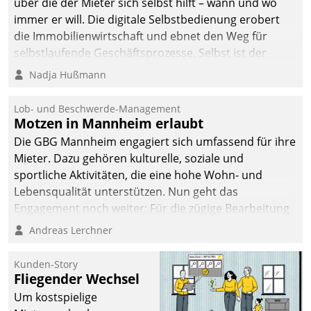
über die der Mieter sich selbst hilft – wann und wo
immer er will. Die digitale Selbstbedienung erobert
die Immobilienwirtschaft und ebnet den Weg für
selbstlaufende Geschäftsprozesse. Selbst ist der
Kunde und smart der Serviceanbieter.
Nadja Hußmann
Lob- und Beschwerde-Management
Motzen in Mannheim erlaubt
Die GBG Mannheim engagiert sich umfassend für ihre
Mieter. Dazu gehören kulturelle, soziale und
sportliche Aktivitäten, die eine hohe Wohn- und
Lebensqualität unterstützen. Nun geht das
Engagement noch weiter: Für die zügige Bearbeitung
von Beschwerden – oder Lob – richtet das
Andreas Lerchner
Unternehmen mit Datatrains Applikation fürs Lob-
und Beschwerde-Management einen eigenen Kanal
Kunden-Story
ein.
Fliegender Wechsel
Um kostspielige