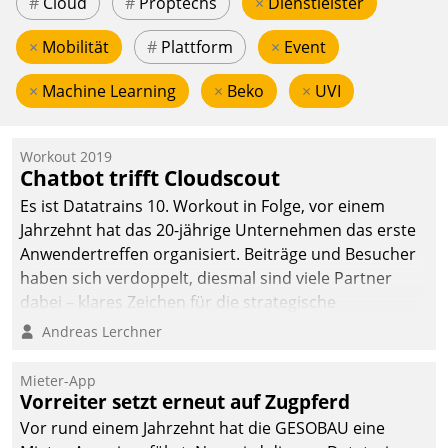
#
Cloud
#
Proptechs
×
Dienstleister
×
Mobilität
#
Plattform
×
Event
×
Machine Learning
×
Beko
×
UVI
Workout 2019
Chatbot trifft Cloudscout
Es ist Datatrains 10. Workout in Folge, vor einem
Jahrzehnt hat das 20-jährige Unternehmen das erste
Anwendertreffen organisiert. Beiträge und Besucher
haben sich verdoppelt, diesmal sind viele Partner
dabei – klares Zeichen für die strategische
Fokussierung auf den Kunden.
Andreas Lerchner
Mieter-App
Vorreiter setzt erneut auf Zugpferd
Vor rund einem Jahrzehnt hat die GESOBAU eine