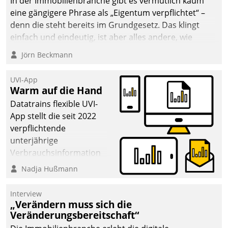
In der Immobilienbranche gibt es vermutlich kaum
eine gängigere Phrase als „Eigentum verpflichtet“ –
denn die steht bereits im Grundgesetz. Das klingt
einfach und eindeutig, ist aber alles andere, wie
Branchenbeschäftigte wissen. Denn mit der
Jörn Beckmann
Verantwortung folgen Verpflichtungen.
UVI-App
Warm auf die Hand
Datatrains flexible UVI-
App stellt die seit 2022
verpflichtende
unterjährige
Verbrauchsinformation
schnell, zuverlässig und
Nadja Hußmann
leicht bekömmlich bereit:
Die monatlichen
Interview
Mitteilungen zum
„Verändern muss sich die
Veränderungsbereitschaft“
Heizungs- und
Wasserverbrauch gehen