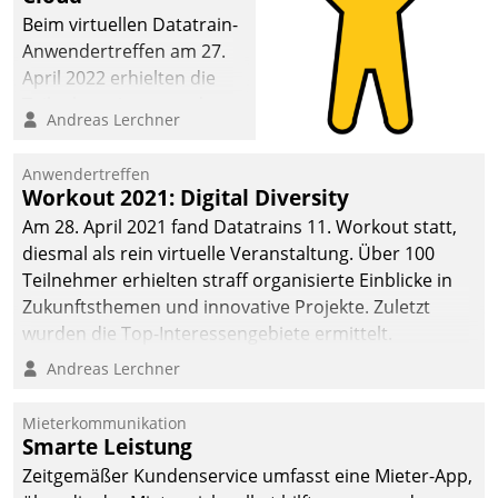
Beim virtuellen Datatrain-
Anwendertreffen am 27.
April 2022 erhielten die
Teilnehmerinnen und
Andreas Lerchner
Teilnehmer kurzweilige
Einblicke in innovative
Anwendertreffen
Cloud-Strategien und -
Workout 2021: Digital Diversity
Lösungen mit hohem
Am 28. April 2021 fand Datatrains 11. Workout statt,
Zukunftspotenzial.
diesmal als rein virtuelle Veranstaltung. Über 100
Teilnehmer erhielten straff organisierte Einblicke in
Zukunftsthemen und innovative Projekte. Zuletzt
wurden die Top-Interessengebiete ermittelt.
Andreas Lerchner
Mieterkommunikation
Smarte Leistung
Zeitgemäßer Kundenservice umfasst eine Mieter-App,