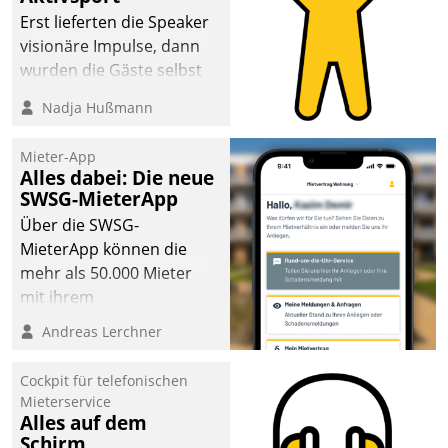
anspruchsvollen
Erst lieferten die Speaker
Aufgaben und
visionäre Impulse, dann
abnehmendem
wurden die Gäste selbst
Nachwuchs?
aktiv und sammelten
Nadja Hußmann
methodisch
Vernetzungsideen fürs
Mieter-App
Quartier. Dazwischen
Alles dabei: Die neue
zeigte Datatrain, was es
SWSG-MieterApp
Neues zu bieten hat.
Über die SWSG-
MieterApp können die
mehr als 50.000 Mieter
mit ihrem
Wohnungsunternehmen
Andreas Lerchner
kommunizieren, auf dem
Laufenden bleiben, Daten
Cockpit für telefonischen
einsehen und ändern
Mieterservice
oder
Alles auf dem
Schirm
Schadensmeldungen