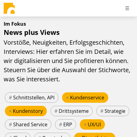
Im Fokus
News plus Views
Vorstöße, Neuigkeiten, Erfolgsgeschichten,
Interviews: Hier erfahren Sie im Detail, wie
wir digitalisieren und Sie profitieren können.
Steuern Sie über die Auswahl der Stichworte,
was Sie interessiert.
#
Schnittstellen, API
×
Kundenservice
×
Kundenstory
#
Drittsysteme
#
Strategie
#
Shared Service
#
ERP
×
UX/UI