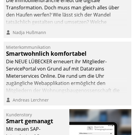
Die Immobilienbranche erlebt die digitale
automatisiert, vollständig
Transformation. Doch muss man gleich alles über
und auf Wunsch über
den Haufen werfen? Wie lässt sich der Wandel
mehrere zuvor
tatsächlich gestalten und umsetzen? Welche
festgelegte
Argumente zählen wirklich?
Nadja Hußmann
Kommunikationswege bei
den Empfängern ein.
Mieterkommunikation
Smartwohnlich komfortabel
Die NEUE LÜBECKER erneuert ihr Mitglieder-
ServicePortal von Grund auf mit Datatrains
Mieterservices Online. Die rund um die Uhr
zugängliche Webapplikation ermöglicht den
Mitgliedern der Wohnungs­bau­genossenschaft die
Kontaktaufnahme per Smartphone, Tablet oder PC.
Andreas Lerchner
Kundenstory
Smart gemanagt
Mit neuen SAP-