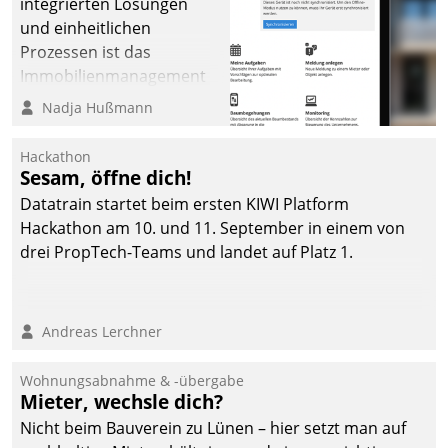
integrierten Lösungen
und einheitlichen
Prozessen ist das
Immobilienmanagement
der Bayerischen
Nadja Hußmann
Versorgungskammer im
Ressort Kapitalanlage für
Hackathon
künftige Aufgaben und
Sesam, öffne dich!
Herausforderungen
Datatrain startet beim ersten KIWI Platform
gerüstet.
Hackathon am 10. und 11. September in einem von
drei PropTech-Teams und landet auf Platz 1.
Andreas Lerchner
Wohnungsabnahme & -übergabe
Mieter, wechsle dich?
Nicht beim Bauverein zu Lünen – hier setzt man auf