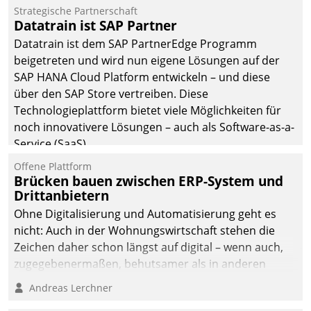
Einsparungen durch optimierte und automatisierte
Strategische Partnerschaft
Prozesse. Doch man darf nicht zu viel erwarten: Allein
Datatrain ist SAP Partner
mit der Einführung einer neuen Software ist es nicht
Datatrain ist dem SAP PartnerEdge Programm
getan. Die Digitalisierung erfordert von Unternehmen
beigetreten und wird nun eigene Lösungen auf der
die Bereitschaft, sich zu überprüfen, zu hinterfragen
SAP HANA Cloud Platform entwickeln – und diese
und zu verändern.
über den SAP Store vertreiben. Diese
Technologieplattform bietet viele Möglichkeiten für
noch innovativere Lösungen – auch als Software-as-a-
Service (SaaS).
Offene Plattform
Brücken bauen zwischen ERP-System und
Drittanbietern
Ohne Digitalisierung und Automatisierung geht es
nicht: Auch in der Wohnungswirtschaft stehen die
Zeichen daher schon längst auf digital – wenn auch,
zugegebenermaßen, behutsamer als in anderen
Branchen.
Andreas Lerchner