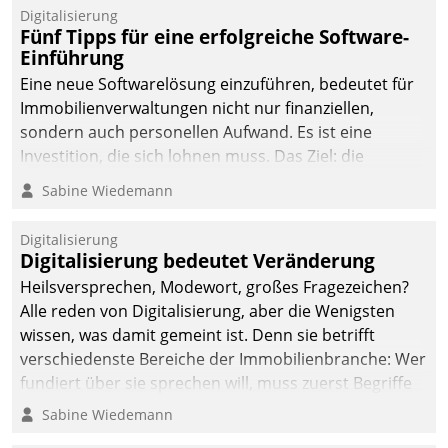
Digitalisierung
Fünf Tipps für eine erfolgreiche Software-
Einführung
Eine neue Softwarelösung einzuführen, bedeutet für
Immobilienverwaltungen nicht nur finanziellen,
sondern auch personellen Aufwand. Es ist eine
Investition, die sich lohnen muss. Das Ziel: die
nachhaltige Optimierung der Geschäftsabläufe. Damit
Sabine Wiedemann
dieses Ziel erreicht wird, sollten einige Grundregeln
befolgt werden.
Digitalisierung
Digitalisierung bedeutet Veränderung
Heilsversprechen, Modewort, großes Fragezeichen?
Alle reden von Digitalisierung, aber die Wenigsten
wissen, was damit gemeint ist. Denn sie betrifft
verschiedenste Bereiche der Immobilienbranche: Wer
fundiert über sie sprechen will, muss zuerst Begriffe
klären. Ein Aspekt ist die betriebliche Optimierung:
Sabine Wiedemann
Moderne Softwarelösungen ermöglichen große