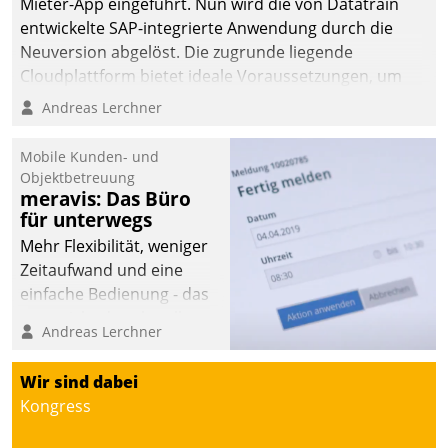
Mieter-App eingeführt. Nun wird die von Datatrain
entwickelte SAP-integrierte Anwendung durch die
Neuversion abgelöst. Die zugrunde liegende
Cloudplattform bietet ideale Voraussetzungen, um
die Funktionalität der App zu erweitern und weitere
Andreas Lerchner
innovative Apps, auch von Drittanbietern, in SAP zu
integrieren.
Mobile Kunden- und
Objektbetreuung
meravis: Das Büro
für unterwegs
Mehr Flexibilität, weniger
Zeitaufwand und eine
einfache Bedienung - das
verspricht das aktuelle
Andreas Lerchner
Cockpit für mobile
Mitarbeiter von
Wir sind dabei
Datatrain. Die meravis
Kongress
Wohnungsbau- und
Immobilien GmbH hat