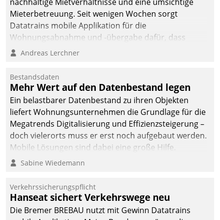
nachhaltige Mietverhältnisse und eine umsichtige
Mieterbetreuung. Seit wenigen Wochen sorgt
Datatrains mobile Applikation für die
Wohnungsabnahme und -übergabe dafür, dass
Mieter wohlgeordnet kommen und, so es sein muss,
Andreas Lerchner
gehen können.
Bestandsdaten
Mehr Wert auf den Datenbestand legen
Ein belastbarer Datenbestand zu ihren Objekten
liefert Wohnungsunternehmen die Grundlage für die
Megatrends Digitalisierung und Effizienzsteigerung –
doch vielerorts muss er erst noch aufgebaut werden.
Mobile Lösungen sind dabei eine große Hilfe.
Sabine Wiedemann
Verkehrssicherungspflicht
Hanseat sichert Verkehrswege neu
Die Bremer BREBAU nutzt mit Gewinn Datatrains