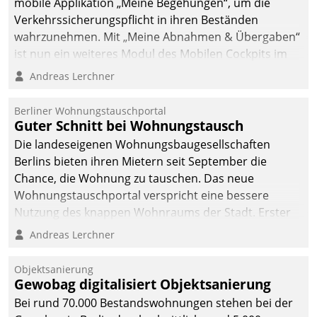
mobile Applikation „Meine Begehungen“, um die
Verkehrssicherungspflicht in ihren Beständen
wahrzunehmen. Mit „Meine Abnahmen & Übergaben“
ist nun ein weiteres Modul des Mobilen Cockpits im
Einsatz.
Andreas Lerchner
Berliner Wohnungstauschportal
Guter Schnitt bei Wohnungstausch
Die landeseigenen Wohnungsbaugesellschaften
Berlins bieten ihren Mietern seit September die
Chance, die Wohnung zu tauschen. Das neue
Wohnungstauschportal verspricht eine bessere
Nutzung des knappen Wohnraums der Stadt. Erster
Anwendungsfall für Datatrains Lösung API-Hub mit
Andreas Lerchner
Schnittstellen zu den ERP-Systemen der
Unternehmen.
Objektsanierung
Gewobag digitalisiert Objektsanierung
Bei rund 70.000 Bestandswohnungen stehen bei der