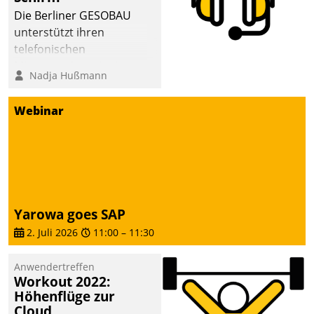
abgeben – rund um die
Die Berliner GESOBAU
Uhr.
unterstützt ihren
telefonischen
Mieterservice mit einem
Nadja Hußmann
digitalen Cockpit, das
situationsbezogen
Webinar
passende Fragen und
Schlagworte auswirft.
Eine intuitive
Dialogführung ermöglicht
dem externen
Serviceteam, Anrufe von
Yarowa goes SAP
Mietenden zügiger und
2. Juli 2026
11:00
–
11:30
effizienter zu bearbeiten.
Anwendertreffen
Workout 2022:
Höhenflüge zur
Cloud