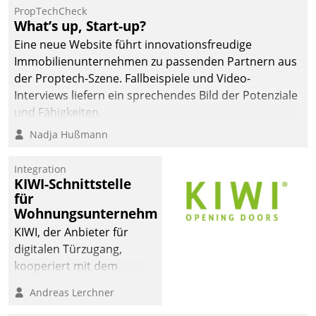
von AktivBo und
PropTechCheck
Datatrain ermöglicht
What’s up, Start-up?
automatisiert ausgelöste,
Eine neue Website führt innovationsfreudige
zielgerichtete
Immobilienunternehmen zu passenden Partnern aus
Mieterbefragungen – eine
der Proptech-Szene. Fallbeispiele und Video-
starke Grundlage für
Interviews liefern ein sprechendes Bild der Potenziale
intelligente,
und Fähigkeiten.
datengestützte
Nadja Hußmann
Entscheidungen.
Integration
KIWI-Schnittstelle
für
Wohnungsunternehmen
KIWI, der Anbieter für
digitalen Türzugang,
kooperiert mit dem
Beratungs- und
Andreas Lerchner
Softwareentwicklungshaus