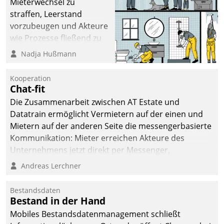
Mieterwechsel zu
straffen, Leerstand
vorzubeugen und Akteure
wie Prozesse fließend zu
vernetzen, nutzt die
Nadja Hußmann
Berliner Gewobag seit
Jahresbeginn eine
Kooperation
Überblick, Einsicht und
Chat-fit
Eingriff bietende Lösung.
Die Zusammenarbeit zwischen AT Estate und
Zur Entwicklung setzte
Datatrain ermöglicht Vermietern auf der einen und
man auf
Mietern auf der anderen Seite die messengerbasierte
Cloudtechnologie,
Kommunikation: Mieter erreichen Akteure des
bewährte und Startup-
Unternehmens jetzt direkt per Messenger,
Partner sowie erstmals
Mitarbeiter oder Dienstleister empfangen oder
Andreas Lerchner
agile Projektmethoden.
versenden die Nachrichten via Cockpit.
Bestandsdaten
Bestand in der Hand
Mobiles Bestandsdatenmanagement schließt