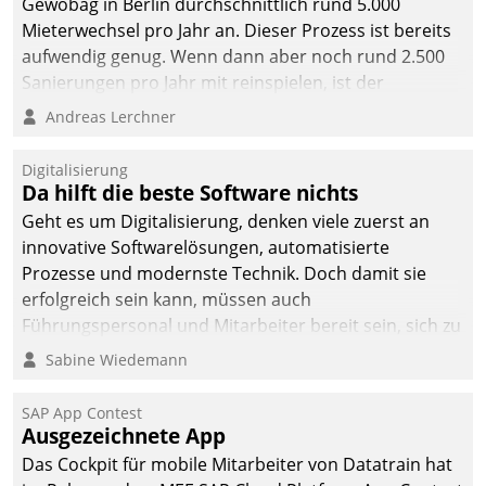
Gewobag in Berlin durchschnittlich rund 5.000
Mieterwechsel pro Jahr an. Dieser Prozess ist bereits
aufwendig genug. Wenn dann aber noch rund 2.500
Sanierungen pro Jahr mit reinspielen, ist der
Betreuungs- und Organisationsaufwand immens. Im
Andreas Lerchner
Rahmen ihrer Digitalisierungsstrategie hat das
kommunale Wohnungsbauunternehmen daher
Digitalisierung
gemeinsam mit der Berliner Datatrain GmbH den
Da hilft die beste Software nichts
Teilprozess der Objektsanierung digitalisiert.
Geht es um Digitalisierung, denken viele zuerst an
innovative Softwarelösungen, automatisierte
Prozesse und modernste Technik. Doch damit sie
erfolgreich sein kann, müssen auch
Führungspersonal und Mitarbeiter bereit sein, sich zu
verändern und anzupassen, sonst werden sie an ihr
Sabine Wiedemann
scheitern.
SAP App Contest
Ausgezeichnete App
Das Cockpit für mobile Mitarbeiter von Datatrain hat