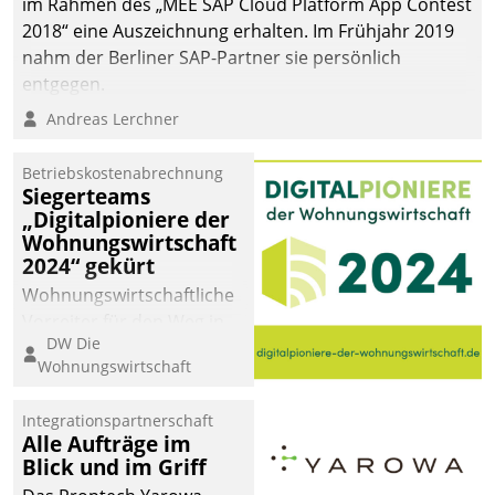
im Rahmen des „MEE SAP Cloud Platform App Contest
2018“ eine Auszeichnung erhalten. Im Frühjahr 2019
nahm der Berliner SAP-Partner sie persönlich
entgegen.
Andreas Lerchner
Betriebskostenabrechnung
Siegerteams
„Digitalpioniere der
Wohnungswirtschaft
2024“ gekürt
Wohnungswirtschaftliche
Vorreiter für den Weg in
DW Die
eine digitale Zukunft zu
Wohnungswirtschaft
finden, ist das Ziel des
Awards „Digitalpioniere
Integrationspartnerschaft
der
Alle Aufträge im
Wohnungswirtschaft“.
Blick und im Griff
Bewerben können sich