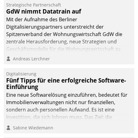
Strategische Partnerschaft
GdW nimmt Datatrain auf
Mit der Aufnahme des Berliner
Digitalisierungspartners unterstreicht der
Spitzenverband der Wohnungswirtschaft GdW die
zentrale Herausforderung, neue Strategien und
Geschäftsmodelle für die Wohnungswirtschaft zu
entwickeln.
Andreas Lerchner
Digitalisierung
Fünf Tipps für eine erfolgreiche Software-
Einführung
Eine neue Softwarelösung einzuführen, bedeutet für
Immobilienverwaltungen nicht nur finanziellen,
sondern auch personellen Aufwand. Es ist eine
Investition, die sich lohnen muss. Das Ziel: die
nachhaltige Optimierung der Geschäftsabläufe. Damit
Sabine Wiedemann
dieses Ziel erreicht wird, sollten einige Grundregeln