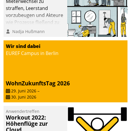
Mieterwechsel zu
sich dabei für den Betrieb
straffen, Leerstand
der Lösung über die SAP
vorzubeugen und Akteure
Cloud Platform
wie Prozesse fließend zu
entschieden - als erstes
vernetzen, nutzt die
Nadja Hußmann
Unternehmen am
Berliner Gewobag seit
Wohnungsmarkt.
Jahresbeginn eine
Wir sind dabei
Überblick, Einsicht und
EUREF Campus in Berlin
Eingriff bietende Lösung.
Zur Entwicklung setzte
man auf
Cloudtechnologie,
WohnZukunftsTag 2026
bewährte und Startup-
29. Juni 2026
–
Partner sowie erstmals
30. Juni 2026
agile Projektmethoden.
Anwendertreffen
Workout 2022:
Höhenflüge zur
Cloud