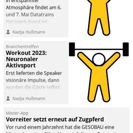
In entspannter
Atmosphäre findet am 6.
und 7. Mai Datatrains
Netzwerk-Event im
Kunden- und Partnerkreis
Nadja Hußmann
statt. Zentrale Frage: Wie
lassen sich
Branchentreffen
Mammutprojekte
Workout 2023:
meistern und Workloads
Neuronaler
Aktivsport
wuppen – bei zunehmend
anspruchsvollen
Erst lieferten die Speaker
Aufgaben und
visionäre Impulse, dann
abnehmendem
wurden die Gäste selbst
Nachwuchs?
aktiv und sammelten
Nadja Hußmann
methodisch
Vernetzungsideen fürs
Mieter-App
Quartier. Dazwischen
Vorreiter setzt erneut auf Zugpferd
zeigte Datatrain, was es
Vor rund einem Jahrzehnt hat die GESOBAU eine
Neues zu bieten hat.