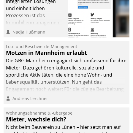
integrierten Lösungen
und einheitlichen
Prozessen ist das
Immobilienmanagement
der Bayerischen
Nadja Hußmann
Versorgungskammer im
Ressort Kapitalanlage für
Lob- und Beschwerde-Management
künftige Aufgaben und
Motzen in Mannheim erlaubt
Herausforderungen
Die GBG Mannheim engagiert sich umfassend für ihre
gerüstet.
Mieter. Dazu gehören kulturelle, soziale und
sportliche Aktivitäten, die eine hohe Wohn- und
Lebensqualität unterstützen. Nun geht das
Engagement noch weiter: Für die zügige Bearbeitung
von Beschwerden – oder Lob – richtet das
Andreas Lerchner
Unternehmen mit Datatrains Applikation fürs Lob-
und Beschwerde-Management einen eigenen Kanal
Wohnungsabnahme & -übergabe
ein.
Mieter, wechsle dich?
Nicht beim Bauverein zu Lünen – hier setzt man auf