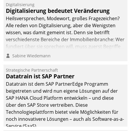
befolgt werden.
Digitalisierung
Digitalisierung bedeutet Veränderung
Heilsversprechen, Modewort, großes Fragezeichen?
Alle reden von Digitalisierung, aber die Wenigsten
wissen, was damit gemeint ist. Denn sie betrifft
verschiedenste Bereiche der Immobilienbranche: Wer
fundiert über sie sprechen will, muss zuerst Begriffe
klären. Ein Aspekt ist die betriebliche Optimierung:
Sabine Wiedemann
Moderne Softwarelösungen ermöglichen große
Einsparungen durch optimierte und automatisierte
Strategische Partnerschaft
Prozesse. Doch man darf nicht zu viel erwarten: Allein
Datatrain ist SAP Partner
mit der Einführung einer neuen Software ist es nicht
Datatrain ist dem SAP PartnerEdge Programm
getan. Die Digitalisierung erfordert von Unternehmen
beigetreten und wird nun eigene Lösungen auf der
die Bereitschaft, sich zu überprüfen, zu hinterfragen
SAP HANA Cloud Platform entwickeln – und diese
und zu verändern.
über den SAP Store vertreiben. Diese
Technologieplattform bietet viele Möglichkeiten für
noch innovativere Lösungen – auch als Software-as-a-
Service (SaaS).