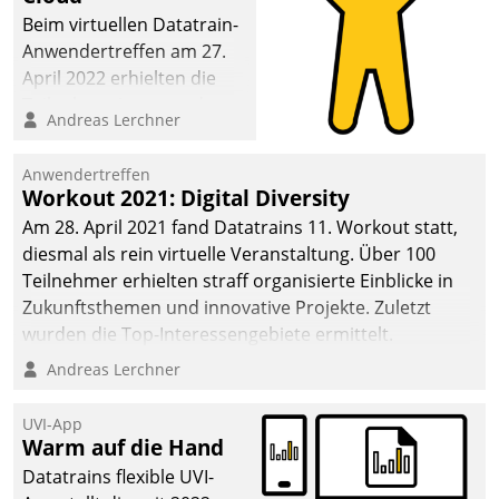
Beim virtuellen Datatrain-
Anwendertreffen am 27.
April 2022 erhielten die
Teilnehmerinnen und
Andreas Lerchner
Teilnehmer kurzweilige
Einblicke in innovative
Anwendertreffen
Cloud-Strategien und -
Workout 2021: Digital Diversity
Lösungen mit hohem
Am 28. April 2021 fand Datatrains 11. Workout statt,
Zukunftspotenzial.
diesmal als rein virtuelle Veranstaltung. Über 100
Teilnehmer erhielten straff organisierte Einblicke in
Zukunftsthemen und innovative Projekte. Zuletzt
wurden die Top-Interessengebiete ermittelt.
Andreas Lerchner
UVI-App
Warm auf die Hand
Datatrains flexible UVI-