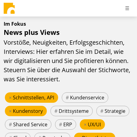
Im Fokus
News plus Views
Vorstöße, Neuigkeiten, Erfolgsgeschichten,
Interviews: Hier erfahren Sie im Detail, wie
wir digitalisieren und Sie profitieren können.
Steuern Sie über die Auswahl der Stichworte,
was Sie interessiert.
×
Schnittstellen, API
#
Kundenservice
×
Kundenstory
#
Drittsysteme
#
Strategie
#
Shared Service
#
ERP
×
UX/UI