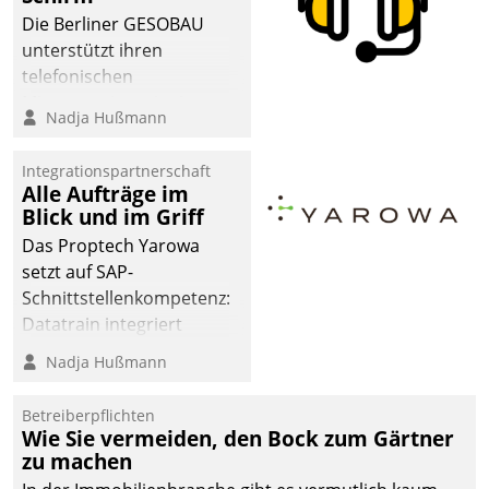
abgeben – rund um die
Die Berliner GESOBAU
Uhr.
unterstützt ihren
telefonischen
Mieterservice mit einem
Nadja Hußmann
digitalen Cockpit, das
situationsbezogen
Integrationspartnerschaft
passende Fragen und
Alle Aufträge im
Schlagworte auswirft.
Blick und im Griff
Eine intuitive
Das Proptech Yarowa
Dialogführung ermöglicht
setzt auf SAP-
dem externen
Schnittstellenkompetenz:
Serviceteam, Anrufe von
Datatrain integriert
Mietenden zügiger und
Yarowas Portal zur
Nadja Hußmann
effizienter zu bearbeiten.
Vergabe und Verwaltung
von Aufträgen der
Betreiberpflichten
operativen
Wie Sie vermeiden, den Bock zum Gärtner
Instandhaltung in die
zu machen
SAP-Systemlandschaft