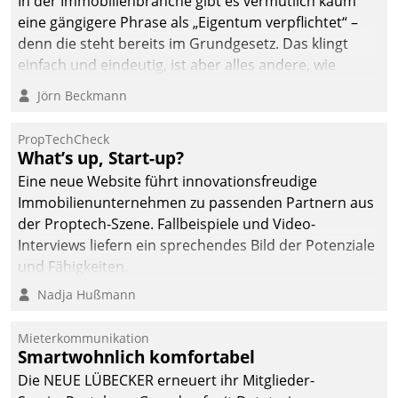
In der Immobilienbranche gibt es vermutlich kaum
deutscher
eine gängigere Phrase als „Eigentum verpflichtet“ –
Wohnungsunternehmen
denn die steht bereits im Grundgesetz. Das klingt
– und beschleunigt damit
einfach und eindeutig, ist aber alles andere, wie
den Weg vom
Branchenbeschäftigte wissen. Denn mit der
Jörn Beckmann
Mieteranliegen zum
Verantwortung folgen Verpflichtungen.
Dienstleisterauftrag.
PropTechCheck
What’s up, Start-up?
Eine neue Website führt innovationsfreudige
Immobilienunternehmen zu passenden Partnern aus
der Proptech-Szene. Fallbeispiele und Video-
Interviews liefern ein sprechendes Bild der Potenziale
und Fähigkeiten.
Nadja Hußmann
Mieterkommunikation
Smartwohnlich komfortabel
Die NEUE LÜBECKER erneuert ihr Mitglieder-