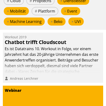
#
Cloud
#
Proptechs
×
Dienstleister
×
Mobilität
#
Plattform
×
Event
×
Machine Learning
×
Beko
×
UVI
Workout 2019
Chatbot trifft Cloudscout
Es ist Datatrains 10. Workout in Folge, vor einem
Jahrzehnt hat das 20-jährige Unternehmen das erste
Anwendertreffen organisiert. Beiträge und Besucher
haben sich verdoppelt, diesmal sind viele Partner
dabei – klares Zeichen für die strategische
Fokussierung auf den Kunden.
Andreas Lerchner
Webinar