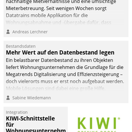
nachhaltige Mietverhältnisse und eine umsichtige
Mieterbetreuung. Seit wenigen Wochen sorgt
Datatrains mobile Applikation für die
Wohnungsabnahme und -übergabe dafür, dass
Mieter wohlgeordnet kommen und, so es sein muss,
Andreas Lerchner
gehen können.
Bestandsdaten
Mehr Wert auf den Datenbestand legen
Ein belastbarer Datenbestand zu ihren Objekten
liefert Wohnungsunternehmen die Grundlage für die
Megatrends Digitalisierung und Effizienzsteigerung –
doch vielerorts muss er erst noch aufgebaut werden.
Mobile Lösungen sind dabei eine große Hilfe.
Sabine Wiedemann
Integration
KIWI-Schnittstelle
für
Wohnungsunternehmen