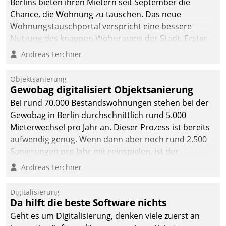
Berlins bieten ihren Mietern seit September die
Chance, die Wohnung zu tauschen. Das neue
Wohnungstauschportal verspricht eine bessere
Nutzung des knappen Wohnraums der Stadt. Erster
Anwendungsfall für Datatrains Lösung API-Hub mit
Andreas Lerchner
Schnittstellen zu den ERP-Systemen der
Unternehmen.
Objektsanierung
Gewobag digitalisiert Objektsanierung
Bei rund 70.000 Bestandswohnungen stehen bei der
Gewobag in Berlin durchschnittlich rund 5.000
Mieterwechsel pro Jahr an. Dieser Prozess ist bereits
aufwendig genug. Wenn dann aber noch rund 2.500
Sanierungen pro Jahr mit reinspielen, ist der
Betreuungs- und Organisationsaufwand immens. Im
Andreas Lerchner
Rahmen ihrer Digitalisierungsstrategie hat das
kommunale Wohnungsbauunternehmen daher
Digitalisierung
gemeinsam mit der Berliner Datatrain GmbH den
Da hilft die beste Software nichts
Teilprozess der Objektsanierung digitalisiert.
Geht es um Digitalisierung, denken viele zuerst an