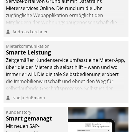
ServicePortal von Grund auf mit Datatrains
Mieterservices Online. Die rund um die Uhr
zugängliche Webapplikation ermöglicht den
Mitgliedern der Wohnungs­bau­genossenschaft die
Kontaktaufnahme per Smartphone, Tablet oder PC.
Andreas Lerchner
Mieterkommunikation
Smarte Leistung
Zeitgemäßer Kundenservice umfasst eine Mieter-App,
über die der Mieter sich selbst hilft – wann und wo
immer er will. Die digitale Selbstbedienung erobert
die Immobilienwirtschaft und ebnet den Weg für
selbstlaufende Geschäftsprozesse. Selbst ist der
Kunde und smart der Serviceanbieter.
Nadja Hußmann
Kundenstory
Smart gemanagt
Mit neuen SAP-