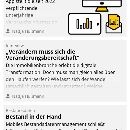
App stellt die seit 2022
verpflichtende
unterjährige
Verbrauchsinformation
schnell, zuverlässig und
Nadja Hußmann
leicht bekömmlich bereit:
Die monatlichen
Interview
Mitteilungen zum
„Verändern muss sich die
Veränderungsbereitschaft“
Heizungs- und
Wasserverbrauch gehen
Die Immobilienbranche erlebt die digitale
automatisiert, vollständig
Transformation. Doch muss man gleich alles über
und auf Wunsch über
den Haufen werfen? Wie lässt sich der Wandel
mehrere zuvor
tatsächlich gestalten und umsetzen? Welche
festgelegte
Argumente zählen wirklich?
Nadja Hußmann
Kommunikationswege bei
den Empfängern ein.
Bestandsdaten
Bestand in der Hand
Mobiles Bestandsdatenmanagement schließt