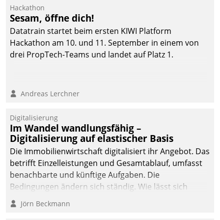
von AktivBo und
Hackathon
Datatrain ermöglicht
Sesam, öffne dich!
automatisiert ausgelöste,
Datatrain startet beim ersten KIWI Platform
zielgerichtete
Hackathon am 10. und 11. September in einem von
Mieterbefragungen – eine
drei PropTech-Teams und landet auf Platz 1.
starke Grundlage für
intelligente,
datengestützte
Andreas Lerchner
Entscheidungen.
Digitalisierung
Im Wandel wandlungsfähig –
Digitalisierung auf elastischer Basis
Die Immobilienwirtschaft digitalisiert ihr Angebot. Das
betrifft Einzelleistungen und Gesamtablauf, umfasst
benachbarte und künftige Aufgaben. Die
Bedingungen ändern sich ständig. Wie lässt sich
technisch die Kontrolle wahren und zugleich Freiraum
Jörn Beckmann
fürs Wachsen öffnen?