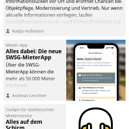
Informationslücken vor Ort und eröffnet Chancen bei
Objektpflege, Modernisierung und Vertrieb. Nur wenn
aktuelle Informationen vorliegen, laufen
Geschäftsprozesse rund – und blühen IT-gestützt auf.
Nadja Hußmann
Mieter-App
Alles dabei: Die neue
SWSG-MieterApp
Über die SWSG-
MieterApp können die
mehr als 50.000 Mieter
mit ihrem
Wohnungsunternehmen
Andreas Lerchner
kommunizieren, auf dem
Laufenden bleiben, Daten
Cockpit für telefonischen
einsehen und ändern
Mieterservice
oder
Alles auf dem
Schirm
Schadensmeldungen