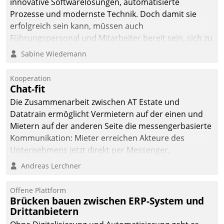
innovative Softwarelösungen, automatisierte
Prozesse und modernste Technik. Doch damit sie
erfolgreich sein kann, müssen auch
Führungspersonal und Mitarbeiter bereit sein, sich zu
verändern und anzupassen, sonst werden sie an ihr
Sabine Wiedemann
scheitern.
Kooperation
Chat-fit
Die Zusammenarbeit zwischen AT Estate und
Datatrain ermöglicht Vermietern auf der einen und
Mietern auf der anderen Seite die messengerbasierte
Kommunikation: Mieter erreichen Akteure des
Unternehmens jetzt direkt per Messenger,
Mitarbeiter oder Dienstleister empfangen oder
Andreas Lerchner
versenden die Nachrichten via Cockpit.
Offene Plattform
Brücken bauen zwischen ERP-System und
Drittanbietern