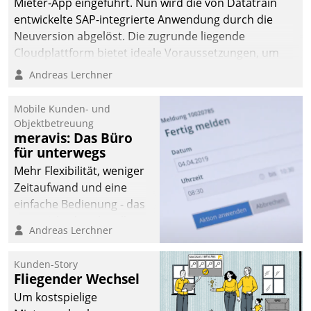
Mieter-App eingeführt. Nun wird die von Datatrain
entwickelte SAP-integrierte Anwendung durch die
Neuversion abgelöst. Die zugrunde liegende
Cloudplattform bietet ideale Voraussetzungen, um
die Funktionalität der App zu erweitern und weitere
Andreas Lerchner
innovative Apps, auch von Drittanbietern, in SAP zu
integrieren.
Mobile Kunden- und
Objektbetreuung
meravis: Das Büro
für unterwegs
Mehr Flexibilität, weniger
Zeitaufwand und eine
einfache Bedienung - das
verspricht das aktuelle
Andreas Lerchner
Cockpit für mobile
Mitarbeiter von
Kunden-Story
Datatrain. Die meravis
Fliegender Wechsel
Wohnungsbau- und
Um kostspielige
Immobilien GmbH hat