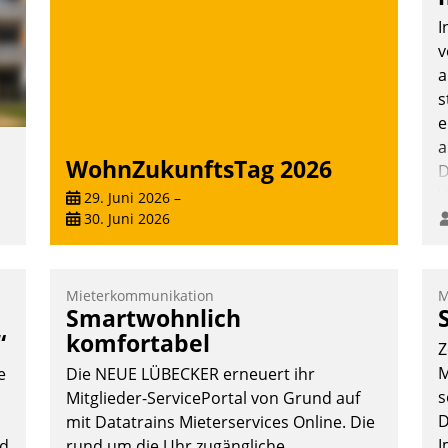
über die SAP Cloud Platform entschieden
I
- als erstes Unternehmen am
v
Wohnungsmarkt.
a
Andreas Lerchner
s
e
a
WohnZukunftsTag 2026
D
V
29. Juni 2026
–
30. Juni 2026
,
Mieterkommunikation
M
Smartwohnlich
“
komfortabel
Z
m
M
e
Die NEUE LÜBECKER erneuert ihr
s
Mitglieder-ServicePortal von Grund auf
D
mit Datatrains Mieterservices Online. Die
I
nd
rund um die Uhr zugängliche