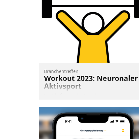
Frage: Wie lassen sich Mammutprojekte
meistern und Workloads wuppen – bei
zunehmend anspruchsvollen Aufgaben
und abnehmendem Nachwuchs?
Nadja Hußmann
Branchentreffen
Workout 2023: Neuronaler
Aktivsport
Erst lieferten die Speaker visionäre
Impulse, dann wurden die Gäste selbst
aktiv und sammelten methodisch
Vernetzungsideen fürs Quartier.
Dazwischen zeigte Datatrain, was es
Neues zu bieten hat.