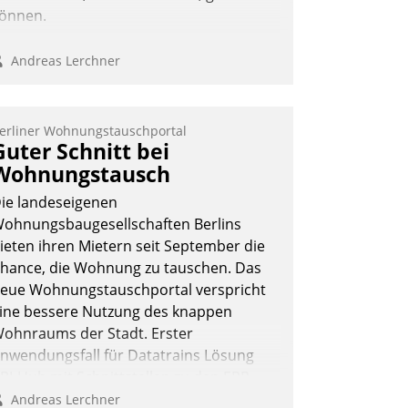
önnen.
Andreas Lerchner
erliner Wohnungstauschportal
Guter Schnitt bei
Wohnungstausch
ie landeseigenen
ohnungsbaugesellschaften Berlins
ieten ihren Mietern seit September die
hance, die Wohnung zu tauschen. Das
eue Wohnungstauschportal verspricht
ine bessere Nutzung des knappen
ohnraums der Stadt. Erster
nwendungsfall für Datatrains Lösung
PI-Hub mit Schnittstellen zu den ERP-
ystemen der Unternehmen.
Andreas Lerchner