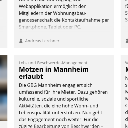
f
Webapplikation ermöglicht den
S
Mitgliedern der Wohnungs­bau­
S
genossenschaft die Kontaktaufnahme per
Smartphone, Tablet oder PC.
Andreas Lerchner
Lob- und Beschwerde-Management
W
Motzen in Mannheim
erlaubt
N
s
Die GBG Mannheim engagiert sich
M
umfassend für ihre Mieter. Dazu gehören
M
kulturelle, soziale und sportliche
s
Aktivitäten, die eine hohe Wohn- und
d
Lebensqualität unterstützen. Nun geht
d
das Engagement noch weiter: Für die
k
zügige Bearbeitung von Beschwerden –