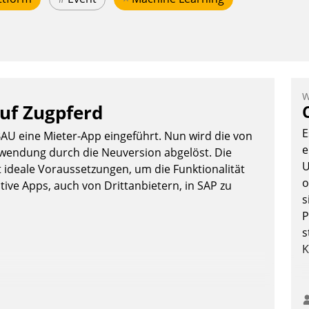
W
auf Zugpferd
E
AU eine Mieter-App eingeführt. Nun wird die von
e
nwendung durch die Neuversion abgelöst. Die
U
 ideale Voraussetzungen, um die Funktionalität
o
ive Apps, auch von Drittanbietern, in SAP zu
s
P
s
K