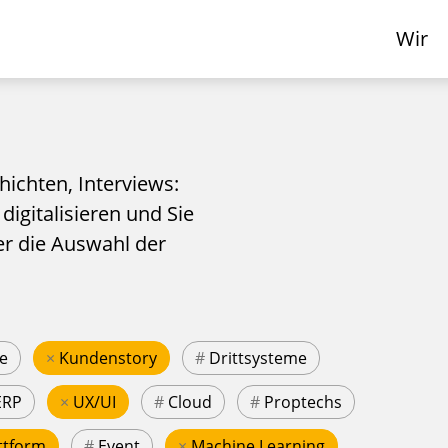
Wir
hichten, Interviews:
 digitalisieren und Sie
er die Auswahl der
e
×
Kundenstory
#
Drittsysteme
ERP
×
UX/UI
#
Cloud
#
Proptechs
ttform
#
Event
×
Machine Learning