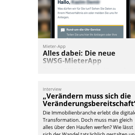
Nadja Hußmann
Mieter-App
Alles dabei: Die neue
SWSG-MieterApp
Über die SWSG-MieterApp können die
mehr als 50.000 Mieter mit ihrem
Wohnungsunternehmen kommunizieren
Interview
auf dem Laufenden bleiben, Daten
„Verändern muss sich die
einsehen und ändern oder
Veränderungsbereitschaft
Schadensmeldungen abgeben – rund u
Die Immobilienbranche erlebt die digital
die Uhr.
Transformation. Doch muss man gleich
alles über den Haufen werfen? Wie lässt
sich der Wandel tatsächlich gestalten u