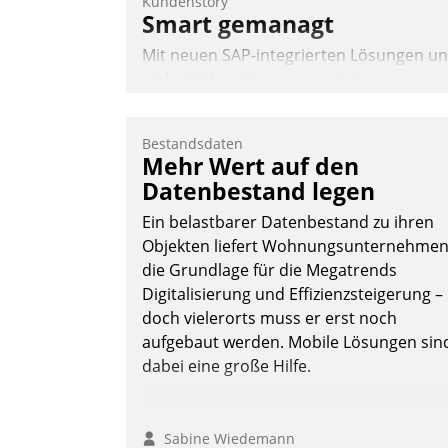
Kundenstory
Smart gemanagt
Mit neuen SAP-integrierten Lösungen u
einheitlichen Prozessen ist das
Immobilienmanagement der Bayerische
Versorgungskammer im Ressort
Bestandsdaten
Kapitalanlage für künftige Aufgaben und
Mehr Wert auf den
Herausforderungen gerüstet.
Datenbestand legen
Ein belastbarer Datenbestand zu ihren
Objekten liefert Wohnungsunternehme
die Grundlage für die Megatrends
Digitalisierung und Effizienzsteigerung –
Nadja Hußmann
doch vielerorts muss er erst noch
aufgebaut werden. Mobile Lösungen sin
dabei eine große Hilfe.
Sabine Wiedemann