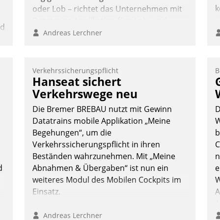
k
oder Lob – richtet das Unternehmen mit
Datatrains Applikation fürs Lob- und
nd
Beschwerde-Management einen eigenen
Andreas Lerchner
Kanal ein.
n
Verkehrssicherungspflicht
B
Hanseat sichert
Verkehrswege neu
Die Bremer BREBAU nutzt mit Gewinn
D
n
Datatrains mobile Applikation „Meine
W
Begehungen“, um die
b
Verkehrssicherungspflicht in ihren
C
Beständen wahrzunehmen. Mit „Meine
n
d
Abnahmen & Übergaben“ ist nun ein
e
weiteres Modul des Mobilen Cockpits im
W
Einsatz.
A
A
S
Andreas Lerchner