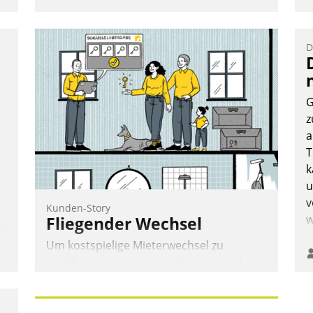
D
G
z
a
T
k
u
v
Kunden-Story
w
Fliegender Wechsel
Um kostspielige Mieterwechsel zu
straffen, Leerstand vorzubeugen und
Akteure wie Prozesse fließend zu
vernetzen, nutzt die Berliner Gewobag
seit Jahresbeginn eine Überblick, Einsicht