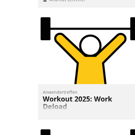
Anwendertreffen
Workout 2025: Work
Deload
In entspannter Atmosphäre findet am 6.
und 7. Mai Datatrains Netzwerk-Event im
Kunden- und Partnerkreis statt. Zentrale