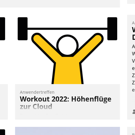
A
A
W
V
e
Z
Z
e
Anwendertreffen
Workout 2022: Höhenflüge
zur Cloud
Beim virtuellen Datatrain-
Anwendertreffen am 27. April 2022
erhielten die Teilnehmerinnen und
B