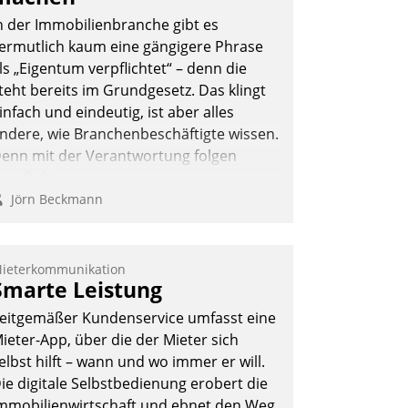
n der Immobilienbranche gibt es
ermutlich kaum eine gängigere Phrase
ls „Eigentum verpflichtet“ – denn die
teht bereits im Grundgesetz. Das klingt
infach und eindeutig, ist aber alles
ndere, wie Branchenbeschäftigte wissen.
enn mit der Verantwortung folgen
erpflichtungen.
Jörn Beckmann
ieterkommunikation
Smarte Leistung
eitgemäßer Kundenservice umfasst eine
ieter-App, über die der Mieter sich
elbst hilft – wann und wo immer er will.
ie digitale Selbstbedienung erobert die
mmobilienwirtschaft und ebnet den Weg