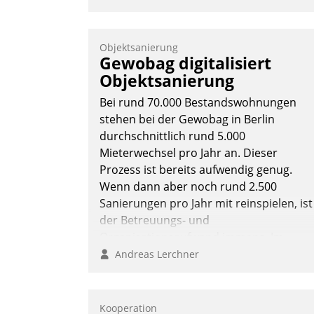
Objektsanierung
Gewobag digitalisiert
Objektsanierung
Bei rund 70.000 Bestandswohnungen
stehen bei der Gewobag in Berlin
durchschnittlich rund 5.000
Mieterwechsel pro Jahr an. Dieser
Prozess ist bereits aufwendig genug.
Wenn dann aber noch rund 2.500
Sanierungen pro Jahr mit reinspielen, ist
der Betreuungs- und
Organisationsaufwand immens. Im
Rahmen ihrer Digitalisierungsstrategie
Andreas Lerchner
hat das kommunale
Wohnungsbauunternehmen daher
gemeinsam mit der Berliner Datatrain
Kooperation