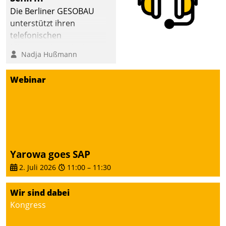
abgeben – rund um die
Die Berliner GESOBAU
Uhr.
unterstützt ihren
telefonischen
Mieterservice mit einem
Nadja Hußmann
digitalen Cockpit, das
situationsbezogen
Webinar
passende Fragen und
Schlagworte auswirft.
Eine intuitive
Dialogführung ermöglicht
dem externen
Serviceteam, Anrufe von
Yarowa goes SAP
Mietenden zügiger und
2. Juli 2026
11:00
–
11:30
effizienter zu bearbeiten.
Wir sind dabei
Kongress