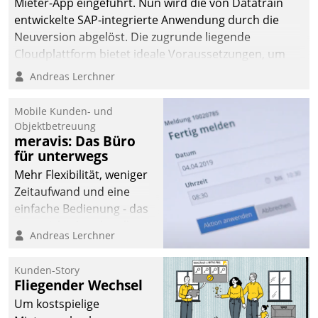
Mieter-App eingeführt. Nun wird die von Datatrain
entwickelte SAP-integrierte Anwendung durch die
Neuversion abgelöst. Die zugrunde liegende
Cloudplattform bietet ideale Voraussetzungen, um
die Funktionalität der App zu erweitern und weitere
Andreas Lerchner
innovative Apps, auch von Drittanbietern, in SAP zu
integrieren.
Mobile Kunden- und
Objektbetreuung
meravis: Das Büro
für unterwegs
Mehr Flexibilität, weniger
Zeitaufwand und eine
einfache Bedienung - das
verspricht das aktuelle
Andreas Lerchner
Cockpit für mobile
Mitarbeiter von
Kunden-Story
Datatrain. Die meravis
Fliegender Wechsel
Wohnungsbau- und
Um kostspielige
Immobilien GmbH hat