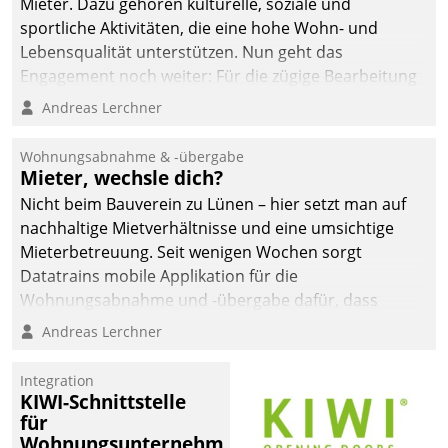
Mieter. Dazu gehören kulturelle, soziale und
sportliche Aktivitäten, die eine hohe Wohn- und
Lebensqualität unterstützen. Nun geht das
Engagement noch weiter: Für die zügige Bearbeitung
von Beschwerden – oder Lob – richtet das
Andreas Lerchner
Unternehmen mit Datatrains Applikation fürs Lob-
und Beschwerde-Management einen eigenen Kanal
Wohnungsabnahme & -übergabe
ein.
Mieter, wechsle dich?
Nicht beim Bauverein zu Lünen – hier setzt man auf
nachhaltige Mietverhältnisse und eine umsichtige
Mieterbetreuung. Seit wenigen Wochen sorgt
Datatrains mobile Applikation für die
Wohnungsabnahme und -übergabe dafür, dass
Mieter wohlgeordnet kommen und, so es sein muss,
Andreas Lerchner
gehen können.
Integration
KIWI-Schnittstelle
für
Wohnungsunternehmen