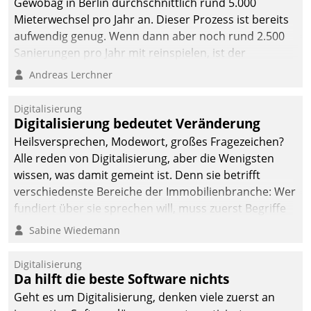
Gewobag in Berlin durchschnittlich rund 5.000
Mieterwechsel pro Jahr an. Dieser Prozess ist bereits
aufwendig genug. Wenn dann aber noch rund 2.500
Sanierungen pro Jahr mit reinspielen, ist der
Betreuungs- und Organisationsaufwand immens. Im
Andreas Lerchner
Rahmen ihrer Digitalisierungsstrategie hat das
kommunale Wohnungsbauunternehmen daher
Digitalisierung
gemeinsam mit der Berliner Datatrain GmbH den
Digitalisierung bedeutet Veränderung
Teilprozess der Objektsanierung digitalisiert.
Heilsversprechen, Modewort, großes Fragezeichen?
Alle reden von Digitalisierung, aber die Wenigsten
wissen, was damit gemeint ist. Denn sie betrifft
verschiedenste Bereiche der Immobilienbranche: Wer
fundiert über sie sprechen will, muss zuerst Begriffe
klären. Ein Aspekt ist die betriebliche Optimierung:
Sabine Wiedemann
Moderne Softwarelösungen ermöglichen große
Einsparungen durch optimierte und automatisierte
Digitalisierung
Prozesse. Doch man darf nicht zu viel erwarten: Allein
Da hilft die beste Software nichts
mit der Einführung einer neuen Software ist es nicht
Geht es um Digitalisierung, denken viele zuerst an
getan. Die Digitalisierung erfordert von Unternehmen