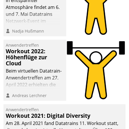
In entspannter
Atmosphäre findet am 6.
und 7. Mai Datatrains
Netzwerk-Event im
Kunden- und Partnerkreis
Nadja Hußmann
statt. Zentrale Frage: Wie
lassen sich
Anwendertreffen
Mammutprojekte
Workout 2022:
meistern und Workloads
Höhenflüge zur
Cloud
wuppen – bei zunehmend
anspruchsvollen
Beim virtuellen Datatrain-
Aufgaben und
Anwendertreffen am 27.
abnehmendem
April 2022 erhielten die
Nachwuchs?
Teilnehmerinnen und
Andreas Lerchner
Teilnehmer kurzweilige
Einblicke in innovative
Anwendertreffen
Cloud-Strategien und -
Workout 2021: Digital Diversity
Lösungen mit hohem
Am 28. April 2021 fand Datatrains 11. Workout statt,
Zukunftspotenzial.