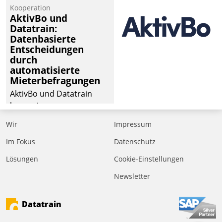
Kooperation
der
AktivBo und
Wohnungswirtschaft“.
Datatrain:
Bewerben können sich
Datenbasierte
dafür ein Team
Entscheidungen
durch
bestehend aus
automatisierte
Wohnungsunternehmen
Mieterbefragungen
und PropTech.
AktivBo und Datatrain
kooperieren –
Immobilienunternehmen
Wir
Impressum
profitieren: Die nahtlose
Integration der Lösungen
Im Fokus
Datenschutz
von AktivBo und
Lösungen
Cookie-Einstellungen
Datatrain ermöglicht
Newsletter
automatisiert ausgelöste,
zielgerichtete
Mieterbefragungen – eine
Datatrain
starke Grundlage für