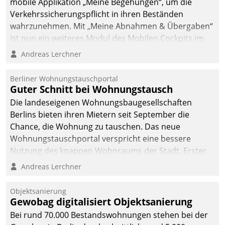
mobile Applikation „Meine Begehungen“, um die
Verkehrssicherungspflicht in ihren Beständen
wahrzunehmen. Mit „Meine Abnahmen & Übergaben“
ist nun ein weiteres Modul des Mobilen Cockpits im
Einsatz.
Andreas Lerchner
Berliner Wohnungstauschportal
Guter Schnitt bei Wohnungstausch
Die landeseigenen Wohnungsbaugesellschaften
Berlins bieten ihren Mietern seit September die
Chance, die Wohnung zu tauschen. Das neue
Wohnungstauschportal verspricht eine bessere
Nutzung des knappen Wohnraums der Stadt. Erster
Anwendungsfall für Datatrains Lösung API-Hub mit
Andreas Lerchner
Schnittstellen zu den ERP-Systemen der
Unternehmen.
Objektsanierung
Gewobag digitalisiert Objektsanierung
Bei rund 70.000 Bestandswohnungen stehen bei der