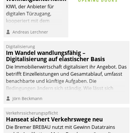
KIWI, der Anbieter für
digitalen Türzugang,
kooperiert mit dem
Beratungs- und
Andreas Lerchner
Softwareentwicklungshaus
Datatrain.
Digitalisierung
Im Wandel wandlungsfähig –
Digitalisierung auf elastischer Basis
Die Immobilienwirtschaft digitalisiert ihr Angebot. Das
betrifft Einzelleistungen und Gesamtablauf, umfasst
benachbarte und künftige Aufgaben. Die
Bedingungen ändern sich ständig. Wie lässt sich
technisch die Kontrolle wahren und zugleich Freiraum
Jörn Beckmann
fürs Wachsen öffnen?
Verkehrssicherungspflicht
Hanseat sichert Verkehrswege neu
Die Bremer BREBAU nutzt mit Gewinn Datatrains