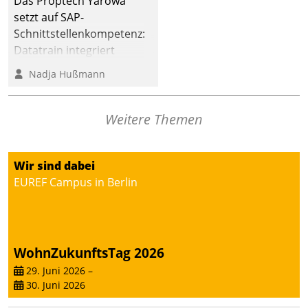
Das Proptech Yarowa
setzt auf SAP-
Schnittstellenkompetenz:
Datatrain integriert
Yarowas Portal zur
Nadja Hußmann
Vergabe und Verwaltung
von Aufträgen der
operativen
Weitere Themen
Instandhaltung in die
SAP-Systemlandschaft
Wir sind dabei
deutscher
EUREF Campus in Berlin
Wohnungsunternehmen
– und beschleunigt damit
den Weg vom
Mieteranliegen zum
Dienstleisterauftrag.
WohnZukunftsTag 2026
29. Juni 2026
–
30. Juni 2026