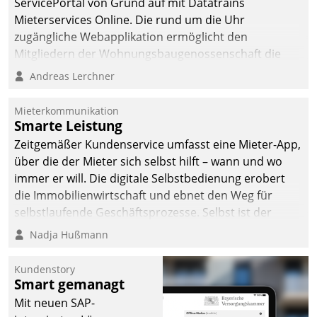
ServicePortal von Grund auf mit Datatrains
Mieterservices Online. Die rund um die Uhr
zugängliche Webapplikation ermöglicht den
Mitgliedern der Wohnungs­bau­genossenschaft die
Kontaktaufnahme per Smartphone, Tablet oder PC.
Andreas Lerchner
Mieterkommunikation
Smarte Leistung
Zeitgemäßer Kundenservice umfasst eine Mieter-App,
über die der Mieter sich selbst hilft – wann und wo
immer er will. Die digitale Selbstbedienung erobert
die Immobilienwirtschaft und ebnet den Weg für
selbstlaufende Geschäftsprozesse. Selbst ist der
Kunde und smart der Serviceanbieter.
Nadja Hußmann
Kundenstory
Smart gemanagt
Mit neuen SAP-