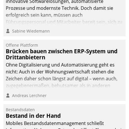
innovative Softwarelösungen, automatisierte
die Bereitschaft, sich zu überprüfen, zu hinterfragen
Prozesse und modernste Technik. Doch damit sie
und zu verändern.
erfolgreich sein kann, müssen auch
Führungspersonal und Mitarbeiter bereit sein, sich zu
verändern und anzupassen, sonst werden sie an ihr
Sabine Wiedemann
scheitern.
Offene Plattform
Brücken bauen zwischen ERP-System und
Drittanbietern
Ohne Digitalisierung und Automatisierung geht es
nicht: Auch in der Wohnungswirtschaft stehen die
Zeichen daher schon längst auf digital – wenn auch,
zugegebenermaßen, behutsamer als in anderen
Branchen.
Andreas Lerchner
Bestandsdaten
Bestand in der Hand
Mobiles Bestandsdatenmanagement schließt