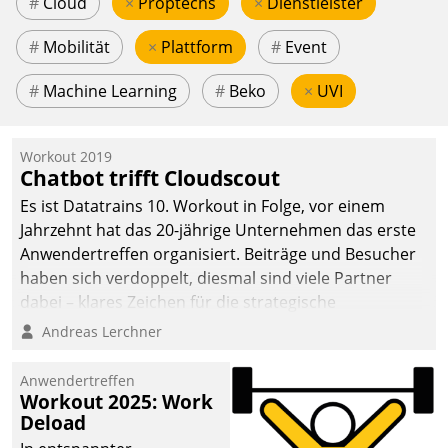
#
Cloud
×
Proptechs
×
Dienstleister
#
Mobilität
×
Plattform
#
Event
#
Machine Learning
#
Beko
×
UVI
Workout 2019
Chatbot trifft Cloudscout
Es ist Datatrains 10. Workout in Folge, vor einem
Jahrzehnt hat das 20-jährige Unternehmen das erste
Anwendertreffen organisiert. Beiträge und Besucher
haben sich verdoppelt, diesmal sind viele Partner
dabei – klares Zeichen für die strategische
Fokussierung auf den Kunden.
Andreas Lerchner
Anwendertreffen
Workout 2025: Work
Deload