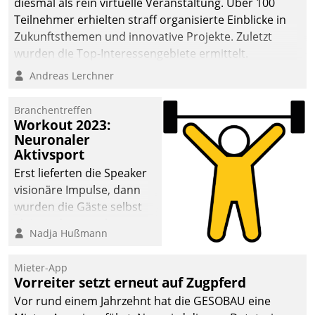
diesmal als rein virtuelle Veranstaltung. Über 100
Teilnehmer erhielten straff organisierte Einblicke in
Zukunftsthemen und innovative Projekte. Zuletzt
wurden die Top-Interessengebiete ermittelt.
Andreas Lerchner
Branchentreffen
Workout 2023:
Neuronaler
Aktivsport
Erst lieferten die Speaker
visionäre Impulse, dann
wurden die Gäste selbst
aktiv und sammelten
Nadja Hußmann
methodisch
Vernetzungsideen fürs
Mieter-App
Quartier. Dazwischen
Vorreiter setzt erneut auf Zugpferd
zeigte Datatrain, was es
Vor rund einem Jahrzehnt hat die GESOBAU eine
Neues zu bieten hat.