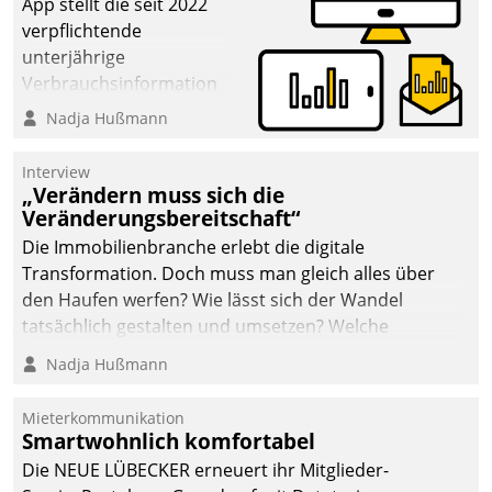
App stellt die seit 2022
verpflichtende
unterjährige
Verbrauchsinformation
schnell, zuverlässig und
Nadja Hußmann
leicht bekömmlich bereit:
Die monatlichen
Interview
Mitteilungen zum
„Verändern muss sich die
Veränderungsbereitschaft“
Heizungs- und
Wasserverbrauch gehen
Die Immobilienbranche erlebt die digitale
automatisiert, vollständig
Transformation. Doch muss man gleich alles über
und auf Wunsch über
den Haufen werfen? Wie lässt sich der Wandel
mehrere zuvor
tatsächlich gestalten und umsetzen? Welche
festgelegte
Argumente zählen wirklich?
Nadja Hußmann
Kommunikationswege bei
den Empfängern ein.
Mieterkommunikation
Smartwohnlich komfortabel
Die NEUE LÜBECKER erneuert ihr Mitglieder-