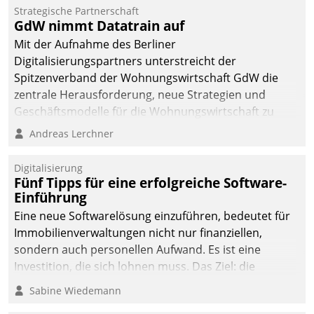
Strategische Partnerschaft
GdW nimmt Datatrain auf
Mit der Aufnahme des Berliner
Digitalisierungspartners unterstreicht der
Spitzenverband der Wohnungswirtschaft GdW die
zentrale Herausforderung, neue Strategien und
Geschäftsmodelle für die Wohnungswirtschaft zu
entwickeln.
Andreas Lerchner
Digitalisierung
Fünf Tipps für eine erfolgreiche Software-
Einführung
Eine neue Softwarelösung einzuführen, bedeutet für
Immobilienverwaltungen nicht nur finanziellen,
sondern auch personellen Aufwand. Es ist eine
Investition, die sich lohnen muss. Das Ziel: die
nachhaltige Optimierung der Geschäftsabläufe. Damit
Sabine Wiedemann
dieses Ziel erreicht wird, sollten einige Grundregeln