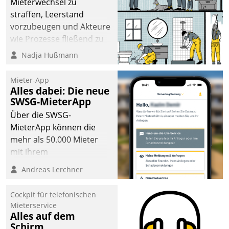
Mieterwechsel zu
sich dabei für den Betrieb
straffen, Leerstand
der Lösung über die SAP
vorzubeugen und Akteure
Cloud Platform
wie Prozesse fließend zu
entschieden - als erstes
vernetzen, nutzt die
Nadja Hußmann
Unternehmen am
Berliner Gewobag seit
Wohnungsmarkt.
Jahresbeginn eine
Mieter-App
Überblick, Einsicht und
Alles dabei: Die neue
SWSG-MieterApp
Eingriff bietende Lösung.
Zur Entwicklung setzte
Über die SWSG-
man auf
MieterApp können die
Cloudtechnologie,
mehr als 50.000 Mieter
bewährte und Startup-
mit ihrem
Partner sowie erstmals
Wohnungsunternehmen
Andreas Lerchner
agile Projektmethoden.
kommunizieren, auf dem
Laufenden bleiben, Daten
Cockpit für telefonischen
einsehen und ändern
Mieterservice
oder
Alles auf dem
Schirm
Schadensmeldungen