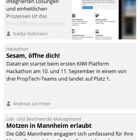
integrierten Lösungen
und einheitlichen
Prozessen ist das
Immobilienmanagement
der Bayerischen
Nadja Hußmann
Versorgungskammer im
Ressort Kapitalanlage für
Hackathon
künftige Aufgaben und
Sesam, öffne dich!
Herausforderungen
Datatrain startet beim ersten KIWI Platform
gerüstet.
Hackathon am 10. und 11. September in einem von
drei PropTech-Teams und landet auf Platz 1.
Andreas Lerchner
Lob- und Beschwerde-Management
Motzen in Mannheim erlaubt
Die GBG Mannheim engagiert sich umfassend für ihre