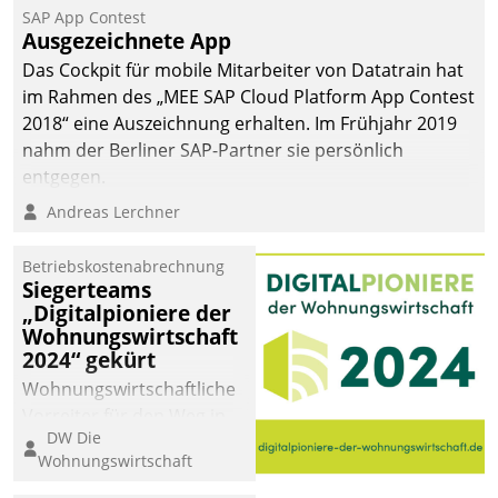
SAP App Contest
Ausgezeichnete App
Das Cockpit für mobile Mitarbeiter von Datatrain hat
im Rahmen des „MEE SAP Cloud Platform App Contest
2018“ eine Auszeichnung erhalten. Im Frühjahr 2019
nahm der Berliner SAP-Partner sie persönlich
entgegen.
Andreas Lerchner
Betriebskostenabrechnung
Siegerteams
„Digitalpioniere der
Wohnungswirtschaft
2024“ gekürt
Wohnungswirtschaftliche
Vorreiter für den Weg in
DW Die
eine digitale Zukunft zu
Wohnungswirtschaft
finden, ist das Ziel des
Awards „Digitalpioniere