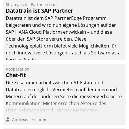
befolgt werden.
Strategische Partnerschaft
Datatrain ist SAP Partner
Datatrain ist dem SAP PartnerEdge Programm
beigetreten und wird nun eigene Lösungen auf der
SAP HANA Cloud Platform entwickeln – und diese
über den SAP Store vertreiben. Diese
Technologieplattform bietet viele Möglichkeiten für
noch innovativere Lösungen – auch als Software-as-a-
Service (SaaS).
Kooperation
Chat-fit
Die Zusammenarbeit zwischen AT Estate und
Datatrain ermöglicht Vermietern auf der einen und
Mietern auf der anderen Seite die messengerbasierte
Kommunikation: Mieter erreichen Akteure des
Unternehmens jetzt direkt per Messenger,
Mitarbeiter oder Dienstleister empfangen oder
Andreas Lerchner
versenden die Nachrichten via Cockpit.