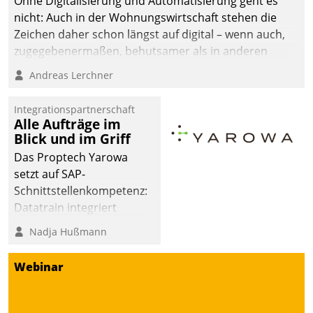
Ohne Digitalisierung und Automatisierung geht es
nicht: Auch in der Wohnungswirtschaft stehen die
Zeichen daher schon längst auf digital – wenn auch,
zugegebenermaßen, behutsamer als in anderen
Branchen.
Andreas Lerchner
Integrationspartnerschaft
Alle Aufträge im
Blick und im Griff
Das Proptech Yarowa
setzt auf SAP-
Schnittstellenkompetenz:
Datatrain integriert
Yarowas Portal zur
Nadja Hußmann
Vergabe und Verwaltung
von Aufträgen der
Webinar
operativen
Instandhaltung in die
SAP-Systemlandschaft