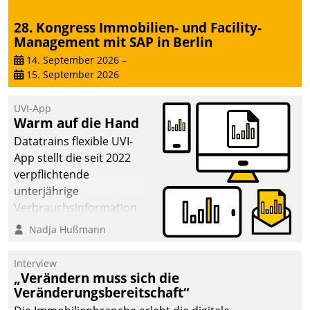
28. Kongress Immobilien- und Facility-
Management mit SAP in Berlin
14. September 2026
–
15. September 2026
UVI-App
Warm auf die Hand
Datatrains flexible UVI-
App stellt die seit 2022
verpflichtende
unterjährige
Verbrauchsinformation
schnell, zuverlässig und
Nadja Hußmann
leicht bekömmlich bereit:
Die monatlichen
Interview
Mitteilungen zum
„Verändern muss sich die
Veränderungsbereitschaft“
Heizungs- und
Wasserverbrauch gehen