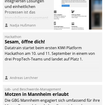
integrierten Lösungen
und einheitlichen
Prozessen ist das
Immobilienmanagement
der Bayerischen
Nadja Hußmann
Versorgungskammer im
Ressort Kapitalanlage für
Hackathon
künftige Aufgaben und
Sesam, öffne dich!
Herausforderungen
Datatrain startet beim ersten KIWI Platform
gerüstet.
Hackathon am 10. und 11. September in einem von
drei PropTech-Teams und landet auf Platz 1.
Andreas Lerchner
Lob- und Beschwerde-Management
Motzen in Mannheim erlaubt
Die GBG Mannheim engagiert sich umfassend für ihre