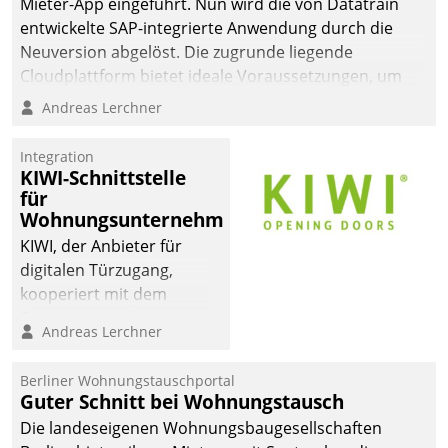
Mieter-App eingeführt. Nun wird die von Datatrain
entwickelte SAP-integrierte Anwendung durch die
Neuversion abgelöst. Die zugrunde liegende
Cloudplattform bietet ideale Voraussetzungen, um
die Funktionalität der App zu erweitern und weitere
Andreas Lerchner
innovative Apps, auch von Drittanbietern, in SAP zu
integrieren.
Integration
KIWI-Schnittstelle
für
Wohnungsunternehmen
KIWI, der Anbieter für
digitalen Türzugang,
kooperiert mit dem
Beratungs- und
Andreas Lerchner
Softwareentwicklungshaus
Datatrain.
Berliner Wohnungstauschportal
Guter Schnitt bei Wohnungstausch
Die landeseigenen Wohnungsbaugesellschaften