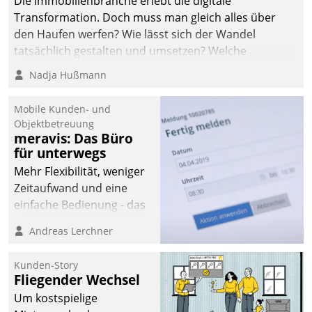
Die Immobilienbranche erlebt die digitale
automatisiert, vollständig
Transformation. Doch muss man gleich alles über
und auf Wunsch über
den Haufen werfen? Wie lässt sich der Wandel
mehrere zuvor
tatsächlich gestalten und umsetzen? Welche
festgelegte
Argumente zählen wirklich?
Nadja Hußmann
Kommunikationswege bei
den Empfängern ein.
Mobile Kunden- und
Objektbetreuung
meravis: Das Büro
für unterwegs
Mehr Flexibilität, weniger
Zeitaufwand und eine
einfache Bedienung - das
verspricht das aktuelle
Andreas Lerchner
Cockpit für mobile
Mitarbeiter von
Kunden-Story
Datatrain. Die meravis
Fliegender Wechsel
Wohnungsbau- und
Um kostspielige
Immobilien GmbH hat