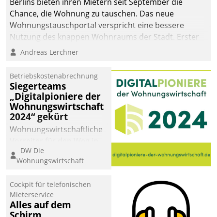
Berlins bieten ihren Mietern seit September die
Chance, die Wohnung zu tauschen. Das neue
Wohnungstauschportal verspricht eine bessere
Nutzung des knappen Wohnraums der Stadt. Erster
Anwendungsfall für Datatrains Lösung API-Hub mit
Andreas Lerchner
Schnittstellen zu den ERP-Systemen der
Unternehmen.
Betriebskostenabrechnung
Siegerteams
„Digitalpioniere der
Wohnungswirtschaft
2024“ gekürt
Wohnungswirtschaftliche
Vorreiter für den Weg in
DW Die
eine digitale Zukunft zu
Wohnungswirtschaft
finden, ist das Ziel des
Awards „Digitalpioniere
Cockpit für telefonischen
der
Mieterservice
Wohnungswirtschaft“.
Alles auf dem
Bewerben können sich
Schirm