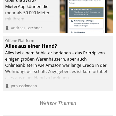
Über die SWSG-
MieterApp können die
mehr als 50.000 Mieter
mit ihrem
Wohnungsunternehmen
Andreas Lerchner
kommunizieren, auf dem
Laufenden bleiben, Daten
Offene Plattform
einsehen und ändern
Alles aus einer Hand?
oder
Alles bei einem Anbieter beziehen – das Prinzip von
Schadensmeldungen
einigen großen Warenhäusern, aber auch
abgeben – rund um die
Onlineanbietern wie Amazon war lange Credo in der
Uhr.
Wohnungswirtschaft. Zugegeben, es ist komfortabel
alles aus einer Hand zu beziehen...
Jörn Beckmann
Weitere Themen