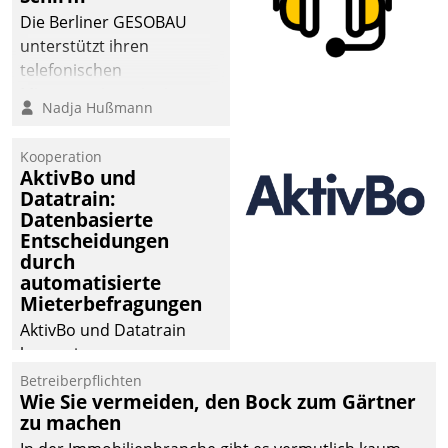
dafür ein Team
Die Berliner GESOBAU
bestehend aus
unterstützt ihren
Wohnungsunternehmen
telefonischen
und PropTech.
Mieterservice mit einem
Nadja Hußmann
digitalen Cockpit, das
situationsbezogen
Kooperation
passende Fragen und
AktivBo und
Schlagworte auswirft.
Datatrain:
Eine intuitive
Datenbasierte
Entscheidungen
Dialogführung ermöglicht
durch
dem externen
automatisierte
Serviceteam, Anrufe von
Mieterbefragungen
Mietenden zügiger und
AktivBo und Datatrain
effizienter zu bearbeiten.
kooperieren –
Immobilienunternehmen
Betreiberpflichten
Wie Sie vermeiden, den Bock zum Gärtner
profitieren: Die nahtlose
zu machen
Integration der Lösungen