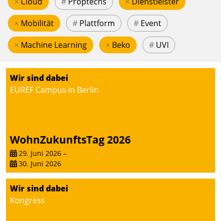
×
Cloud
#
Proptechs
×
Dienstleister
×
Mobilität
#
Plattform
#
Event
×
Machine Learning
×
Beko
#
UVI
Wir sind dabei
EUREF Campus in Berlin
WohnZukunftsTag 2026
29. Juni 2026
–
30. Juni 2026
Wir sind dabei
Kongress