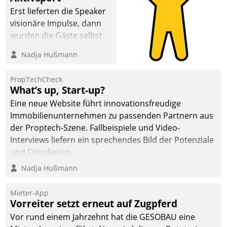
Erst lieferten die Speaker
visionäre Impulse, dann
wurden die Gäste selbst
aktiv und sammelten
Nadja Hußmann
methodisch
Vernetzungsideen fürs
PropTechCheck
Quartier. Dazwischen
What’s up, Start-up?
zeigte Datatrain, was es
Eine neue Website führt innovationsfreudige
Neues zu bieten hat.
Immobilienunternehmen zu passenden Partnern aus
der Proptech-Szene. Fallbeispiele und Video-
Interviews liefern ein sprechendes Bild der Potenziale
und Fähigkeiten.
Nadja Hußmann
Mieter-App
Vorreiter setzt erneut auf Zugpferd
Vor rund einem Jahrzehnt hat die GESOBAU eine