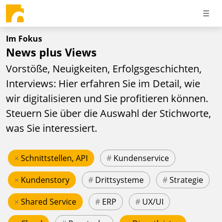
Im Fokus
News plus Views
Vorstöße, Neuigkeiten, Erfolgsgeschichten,
Interviews: Hier erfahren Sie im Detail, wie
wir digitalisieren und Sie profitieren können.
Steuern Sie über die Auswahl der Stichworte,
was Sie interessiert.
×
Schnittstellen, API
#
Kundenservice
×
Kundenstory
#
Drittsysteme
#
Strategie
×
Shared Service
#
ERP
#
UX/UI