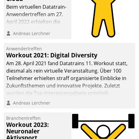
anspruchsvollen
Beim virtuellen Datatrain-
Aufgaben und
Anwendertreffen am 27.
abnehmendem
April 2022 erhielten die
Nachwuchs?
Teilnehmerinnen und
Andreas Lerchner
Teilnehmer kurzweilige
Einblicke in innovative
Anwendertreffen
Cloud-Strategien und -
Workout 2021: Digital Diversity
Lösungen mit hohem
Am 28. April 2021 fand Datatrains 11. Workout statt,
Zukunftspotenzial.
diesmal als rein virtuelle Veranstaltung. Über 100
Teilnehmer erhielten straff organisierte Einblicke in
Zukunftsthemen und innovative Projekte. Zuletzt
wurden die Top-Interessengebiete ermittelt.
Andreas Lerchner
Branchentreffen
Workout 2023:
Neuronaler
Aktivsport