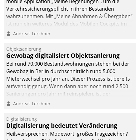
mobile Applikation „Meine Begehungen“, um die
Verkehrssicherungspflicht in ihren Beständen
wahrzunehmen. Mit „Meine Abnahmen & Übergaben“
ist nun ein weiteres Modul des Mobilen Cockpits im
Einsatz.
Andreas Lerchner
Objektsanierung
Gewobag digitalisiert Objektsanierung
Bei rund 70.000 Bestandswohnungen stehen bei der
Gewobag in Berlin durchschnittlich rund 5.000
Mieterwechsel pro Jahr an. Dieser Prozess ist bereits
aufwendig genug. Wenn dann aber noch rund 2.500
Sanierungen pro Jahr mit reinspielen, ist der
Betreuungs- und Organisationsaufwand immens. Im
Andreas Lerchner
Rahmen ihrer Digitalisierungsstrategie hat das
kommunale Wohnungsbauunternehmen daher
Digitalisierung
gemeinsam mit der Berliner Datatrain GmbH den
Digitalisierung bedeutet Veränderung
Teilprozess der Objektsanierung digitalisiert.
Heilsversprechen, Modewort, großes Fragezeichen?