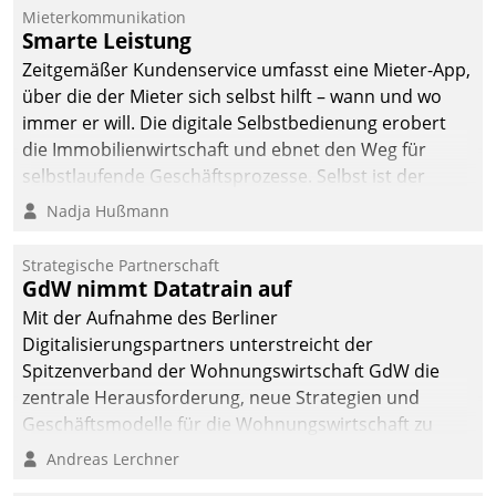
Mieterkommunikation
Smarte Leistung
Zeitgemäßer Kundenservice umfasst eine Mieter-App,
über die der Mieter sich selbst hilft – wann und wo
immer er will. Die digitale Selbstbedienung erobert
die Immobilienwirtschaft und ebnet den Weg für
selbstlaufende Geschäftsprozesse. Selbst ist der
Kunde und smart der Serviceanbieter.
Nadja Hußmann
Strategische Partnerschaft
GdW nimmt Datatrain auf
Mit der Aufnahme des Berliner
Digitalisierungspartners unterstreicht der
Spitzenverband der Wohnungswirtschaft GdW die
zentrale Herausforderung, neue Strategien und
Geschäftsmodelle für die Wohnungswirtschaft zu
entwickeln.
Andreas Lerchner