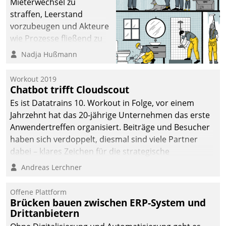
Mieterwechsel zu
sich dabei für den Betrieb
straffen, Leerstand
der Lösung über die SAP
vorzubeugen und Akteure
Cloud Platform
wie Prozesse fließend zu
entschieden - als erstes
vernetzen, nutzt die
Nadja Hußmann
Unternehmen am
Berliner Gewobag seit
Wohnungsmarkt.
Jahresbeginn eine
Workout 2019
Überblick, Einsicht und
Chatbot trifft Cloudscout
Eingriff bietende Lösung.
Es ist Datatrains 10. Workout in Folge, vor einem
Zur Entwicklung setzte
Jahrzehnt hat das 20-jährige Unternehmen das erste
man auf
Anwendertreffen organisiert. Beiträge und Besucher
Cloudtechnologie,
haben sich verdoppelt, diesmal sind viele Partner
bewährte und Startup-
dabei – klares Zeichen für die strategische
Partner sowie erstmals
Fokussierung auf den Kunden.
Andreas Lerchner
agile Projektmethoden.
Offene Plattform
Brücken bauen zwischen ERP-System und
Drittanbietern