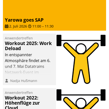
deutscher
Wohnungsunternehmen
– und beschleunigt damit
Yarowa goes SAP
den Weg vom
2. Juli 2026
11:00
–
11:30
Mieteranliegen zum
Dienstleisterauftrag.
Anwendertreffen
Workout 2025: Work
Deload
In entspannter
Atmosphäre findet am 6.
und 7. Mai Datatrains
Netzwerk-Event im
Kunden- und Partnerkreis
Nadja Hußmann
statt. Zentrale Frage: Wie
lassen sich
Anwendertreffen
Mammutprojekte
Workout 2022:
meistern und Workloads
Höhenflüge zur
Cloud
wuppen – bei zunehmend