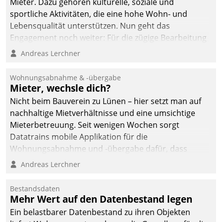
Mieter. Dazu gehören kulturelle, soziale und
sportliche Aktivitäten, die eine hohe Wohn- und
Lebensqualität unterstützen. Nun geht das
Engagement noch weiter: Für die zügige Bearbeitung
von Beschwerden – oder Lob – richtet das
Andreas Lerchner
Unternehmen mit Datatrains Applikation fürs Lob-
und Beschwerde-Management einen eigenen Kanal
Wohnungsabnahme & -übergabe
ein.
Mieter, wechsle dich?
Nicht beim Bauverein zu Lünen – hier setzt man auf
nachhaltige Mietverhältnisse und eine umsichtige
Mieterbetreuung. Seit wenigen Wochen sorgt
Datatrains mobile Applikation für die
Wohnungsabnahme und -übergabe dafür, dass
Mieter wohlgeordnet kommen und, so es sein muss,
Andreas Lerchner
gehen können.
Bestandsdaten
Mehr Wert auf den Datenbestand legen
Ein belastbarer Datenbestand zu ihren Objekten