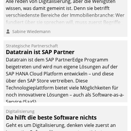
Alle reden von Digitalisierung, aber die Wenigsten
wissen, was damit gemeint ist. Denn sie betrifft
verschiedenste Bereiche der Immobilienbranche: Wer
fundiert über sie sprechen will, muss zuerst Begriffe
klären. Ein Aspekt ist die betriebliche Optimierung:
Sabine Wiedemann
Moderne Softwarelösungen ermöglichen große
Einsparungen durch optimierte und automatisierte
Strategische Partnerschaft
Prozesse. Doch man darf nicht zu viel erwarten: Allein
Datatrain ist SAP Partner
mit der Einführung einer neuen Software ist es nicht
Datatrain ist dem SAP PartnerEdge Programm
getan. Die Digitalisierung erfordert von Unternehmen
beigetreten und wird nun eigene Lösungen auf der
die Bereitschaft, sich zu überprüfen, zu hinterfragen
SAP HANA Cloud Platform entwickeln – und diese
und zu verändern.
über den SAP Store vertreiben. Diese
Technologieplattform bietet viele Möglichkeiten für
noch innovativere Lösungen – auch als Software-as-a-
Service (SaaS).
Digitalisierung
Da hilft die beste Software nichts
Geht es um Digitalisierung, denken viele zuerst an