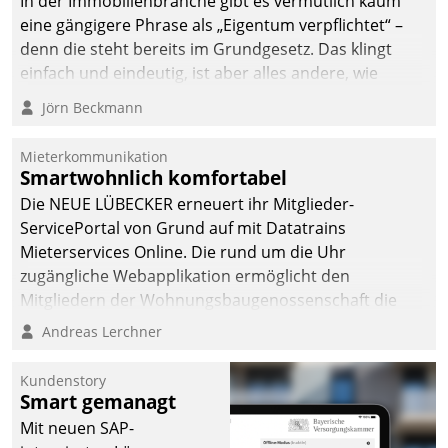
In der Immobilienbranche gibt es vermutlich kaum
von AktivBo und
eine gängigere Phrase als „Eigentum verpflichtet“ –
Datatrain ermöglicht
denn die steht bereits im Grundgesetz. Das klingt
automatisiert ausgelöste,
einfach und eindeutig, ist aber alles andere, wie
zielgerichtete
Branchenbeschäftigte wissen. Denn mit der
Mieterbefragungen – eine
Jörn Beckmann
Verantwortung folgen Verpflichtungen.
starke Grundlage für
intelligente,
Mieterkommunikation
datengestützte
Smartwohnlich komfortabel
Entscheidungen.
Die NEUE LÜBECKER erneuert ihr Mitglieder-
ServicePortal von Grund auf mit Datatrains
Mieterservices Online. Die rund um die Uhr
zugängliche Webapplikation ermöglicht den
Mitgliedern der Wohnungs­bau­genossenschaft die
Kontaktaufnahme per Smartphone, Tablet oder PC.
Andreas Lerchner
Kundenstory
Smart gemanagt
Mit neuen SAP-