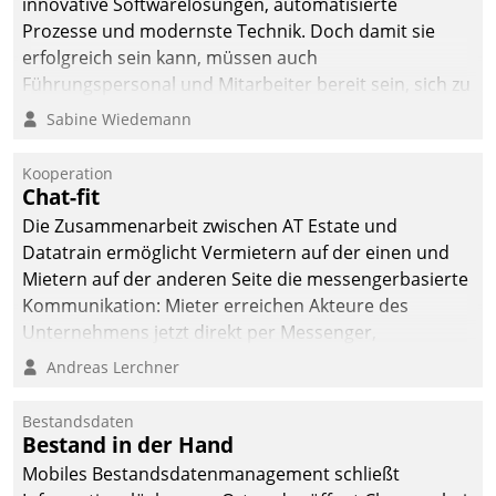
innovative Softwarelösungen, automatisierte
Prozesse und modernste Technik. Doch damit sie
erfolgreich sein kann, müssen auch
Führungspersonal und Mitarbeiter bereit sein, sich zu
verändern und anzupassen, sonst werden sie an ihr
Sabine Wiedemann
scheitern.
Kooperation
Chat-fit
Die Zusammenarbeit zwischen AT Estate und
Datatrain ermöglicht Vermietern auf der einen und
Mietern auf der anderen Seite die messengerbasierte
Kommunikation: Mieter erreichen Akteure des
Unternehmens jetzt direkt per Messenger,
Mitarbeiter oder Dienstleister empfangen oder
Andreas Lerchner
versenden die Nachrichten via Cockpit.
Bestandsdaten
Bestand in der Hand
Mobiles Bestandsdatenmanagement schließt