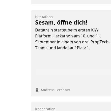
straffen, Leerstand vorzubeugen und
Akteure wie Prozesse fließend zu
vernetzen, nutzt die Berliner Gewobag
Hackathon
seit Jahresbeginn eine Überblick, Einsich
Sesam, öffne dich!
und Eingriff bietende Lösung. Zur
Datatrain startet beim ersten KIWI
Entwicklung setzte man auf
Platform Hackathon am 10. und 11.
Cloudtechnologie, bewährte und Startup
September in einem von drei PropTech-
Partner sowie erstmals agile
Teams und landet auf Platz 1.
Projektmethoden.
Nadja Hußmann
Andreas Lerchner
Kooperation