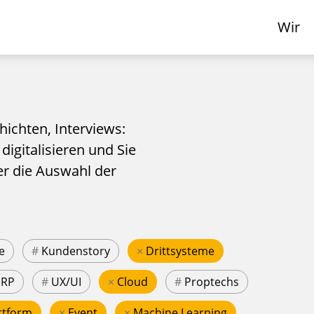
Wir
hichten, Interviews:
 digitalisieren und Sie
er die Auswahl der
e
#
Kundenstory
×
Drittsysteme
ERP
#
UX/UI
×
Cloud
#
Proptechs
ttform
×
Event
×
Machine Learning