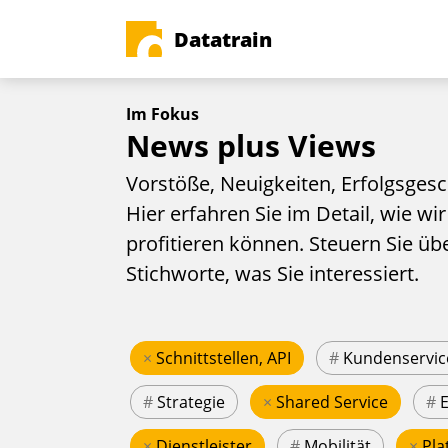
Datatrain
Im Fokus
News plus Views
Vorstöße, Neuigkeiten, Erfolgsgesc
Hier erfahren Sie im Detail, wie wir
profitieren können. Steuern Sie üb
Stichworte, was Sie interessiert.
×
Schnittstellen, API
#
Kundenservic
#
Strategie
×
Shared Service
#
×
Dienstleister
#
Mobilität
×
Pla