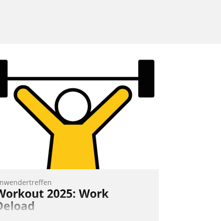
nwendertreffen
Workout 2025: Work
Deload
n entspannter Atmosphäre findet am 6.