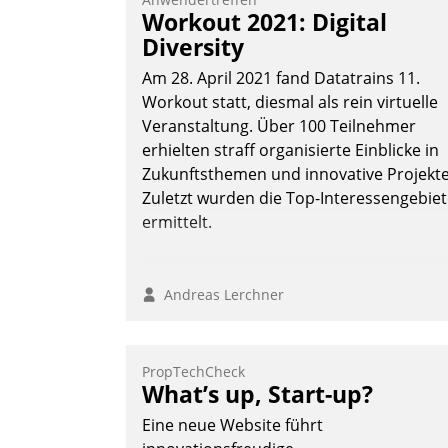
Vernetzungsideen fürs Quartier.
Workout 2021: Digital
Dazwischen zeigte Datatrain, was es
Diversity
Neues zu bieten hat.
Am 28. April 2021 fand Datatrains 11.
Workout statt, diesmal als rein virtuelle
Veranstaltung. Über 100 Teilnehmer
erhielten straff organisierte Einblicke in
Nadja Hußmann
Zukunftsthemen und innovative Projekte
Zuletzt wurden die Top-Interessengebie
ermittelt.
Andreas Lerchner
PropTechCheck
What’s up, Start-up?
Eine neue Website führt