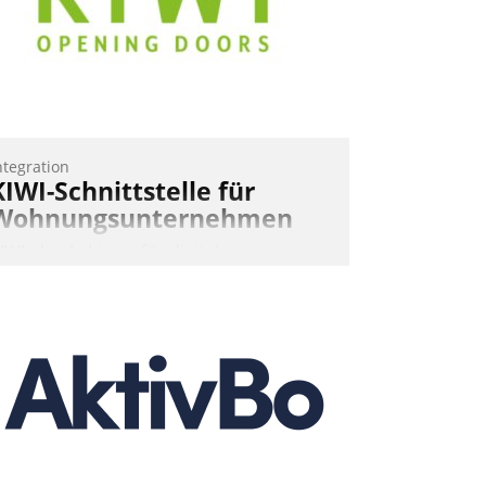
ntegration
KIWI-Schnittstelle für
Wohnungsunternehmen
IWI, der Anbieter für digitalen
ürzugang, kooperiert mit dem
eratungs- und
oftwareentwicklungshaus Datatrain.