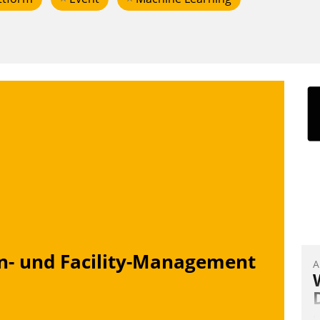
n- und Facility-Management
A
I