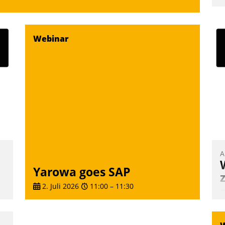
u
K
F
Webinar
m
z
u
A
Yarowa goes SAP
2. Juli 2026
11:00
–
11:30
B
A
e