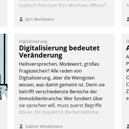
A
zugleich Freiraum fürs Wachsen öffnen?
A
S
Jörn Beckmann
Digitalisierung
O
Digitalisierung bedeutet
Veränderung
A
P
Heilsversprechen, Modewort, großes
W
Fragezeichen? Alle reden von
O
Digitalisierung, aber die Wenigsten
C
wissen, was damit gemeint ist. Denn sie
Z
betrifft verschiedenste Bereiche der
e
Immobilienbranche: Wer fundiert über
sie sprechen will, muss zuerst Begriffe
klären. Ein Aspekt ist die betriebliche
Optimierung: Moderne Softwarelösungen
ermöglichen große Einsparungen durch
Sabine Wiedemann