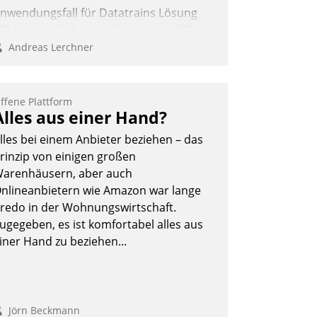
nwendungsfall für Datatrains Lösung
PI-Hub mit Schnittstellen zu den ERP-
ystemen der Unternehmen.
Andreas Lerchner
ffene Plattform
Alles aus einer Hand?
lles bei einem Anbieter beziehen – das
rinzip von einigen großen
arenhäusern, aber auch
nlineanbietern wie Amazon war lange
redo in der Wohnungswirtschaft.
ugegeben, es ist komfortabel alles aus
iner Hand zu beziehen...
Jörn Beckmann