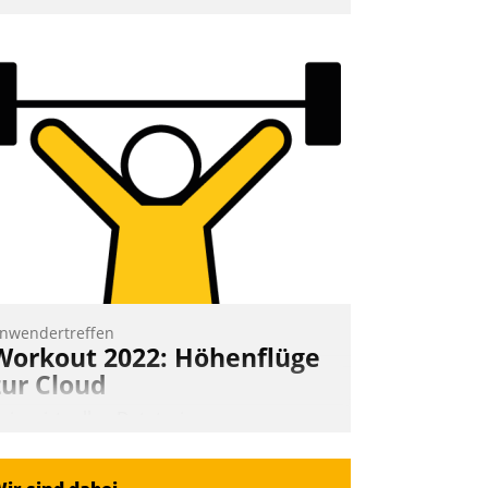
nd 7. Mai Datatrains Netzwerk-Event im
unden- und Partnerkreis statt. Zentrale
rage: Wie lassen sich Mammutprojekte
eistern und Workloads wuppen – bei
unehmend anspruchsvollen Aufgaben
nd abnehmendem Nachwuchs?
Nadja Hußmann
nwendertreffen
Workout 2022: Höhenflüge
zur Cloud
eim virtuellen Datatrain-
nwendertreffen am 27. April 2022
rhielten die Teilnehmerinnen und