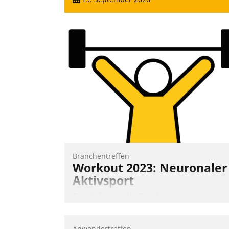
Branchentreffen
Workout 2023: Neuronaler
Aktivsport
Erst lieferten die Speaker visionäre
Impulse, dann wurden die Gäste selbst
aktiv und sammelten methodisch
Anwendertreffen