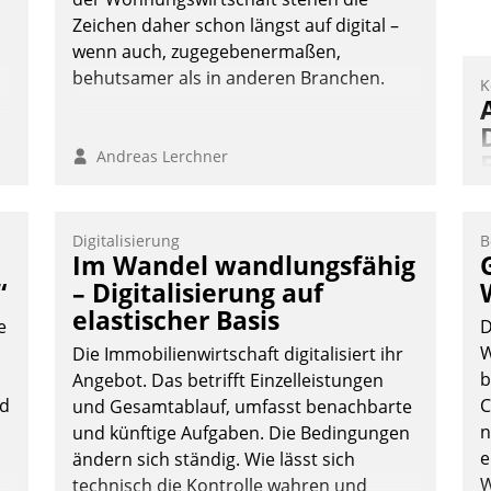
Nadja Hußmann
Zeichen daher schon längst auf digital –
wenn auch, zugegebenermaßen,
behutsamer als in anderen Branchen.
K
Andreas Lerchner
Digitalisierung
B
A
Im Wandel wandlungsfähig
I
“
– Digitalisierung auf
n
elastischer Basis
e
D
A
W
Die Immobilienwirtschaft digitalisiert ihr
a
b
Angebot. Das betrifft Einzelleistungen
M
nd
C
und Gesamtablauf, umfasst benachbarte
G
n
und künftige Aufgaben. Die Bedingungen
E
e
ändern sich ständig. Wie lässt sich
W
technisch die Kontrolle wahren und