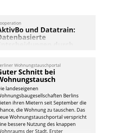
Andreas Lerchner
ooperation
AktivBo und Datatrain:
Datenbasierte
Entscheidungen durch
automatisierte
Mieterbefragungen
erliner Wohnungstauschportal
ktivBo und Datatrain kooperieren –
Guter Schnitt bei
mmobilienunternehmen profitieren: Die
Wohnungstausch
ahtlose Integration der Lösungen von
ie landeseigenen
ktivBo und Datatrain ermöglicht
ohnungsbaugesellschaften Berlins
utomatisiert ausgelöste, zielgerichtete
ieten ihren Mietern seit September die
ieterbefragungen – eine starke
hance, die Wohnung zu tauschen. Das
rundlage für intelligente, datengestützte
eue Wohnungstauschportal verspricht
ntscheidungen.
ine bessere Nutzung des knappen
ohnraums der Stadt. Erster