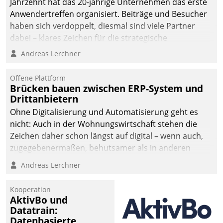
Jahrzehnt hat das 20-jährige Unternehmen das erste
Anwendertreffen organisiert. Beiträge und Besucher
haben sich verdoppelt, diesmal sind viele Partner
dabei – klares Zeichen für die strategische
Fokussierung auf den Kunden.
Andreas Lerchner
Offene Plattform
Brücken bauen zwischen ERP-System und
Drittanbietern
Ohne Digitalisierung und Automatisierung geht es
nicht: Auch in der Wohnungswirtschaft stehen die
Zeichen daher schon längst auf digital – wenn auch,
zugegebenermaßen, behutsamer als in anderen
Branchen.
Andreas Lerchner
Kooperation
AktivBo und
Datatrain:
Datenbasierte