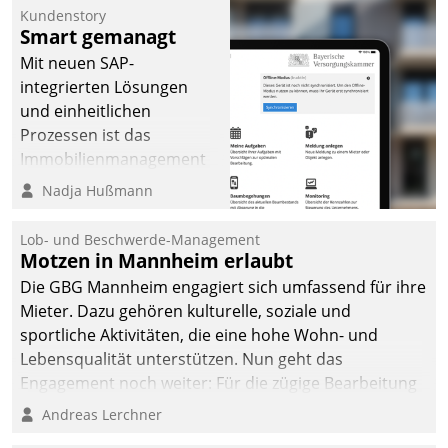
Kundenstory
Smart gemanagt
Mit neuen SAP-
integrierten Lösungen
und einheitlichen
Prozessen ist das
Immobilienmanagement
der Bayerischen
Nadja Hußmann
Versorgungskammer im
Ressort Kapitalanlage für
Lob- und Beschwerde-Management
künftige Aufgaben und
Motzen in Mannheim erlaubt
Herausforderungen
Die GBG Mannheim engagiert sich umfassend für ihre
gerüstet.
Mieter. Dazu gehören kulturelle, soziale und
sportliche Aktivitäten, die eine hohe Wohn- und
Lebensqualität unterstützen. Nun geht das
Engagement noch weiter: Für die zügige Bearbeitung
von Beschwerden – oder Lob – richtet das
Andreas Lerchner
Unternehmen mit Datatrains Applikation fürs Lob-