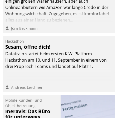
einigen großen Warenhäusern, aber auch
die Bereitschaft, sich zu überprüfen, zu hinterfragen
Onlineanbietern wie Amazon war lange Credo in der
und zu verändern.
Wohnungswirtschaft. Zugegeben, es ist komfortabel
alles aus einer Hand zu beziehen...
Jörn Beckmann
Hackathon
Sesam, öffne dich!
Datatrain startet beim ersten KIWI Platform
Hackathon am 10. und 11. September in einem von
drei PropTech-Teams und landet auf Platz 1.
Andreas Lerchner
Mobile Kunden- und
Objektbetreuung
meravis: Das Büro
für unterwegs