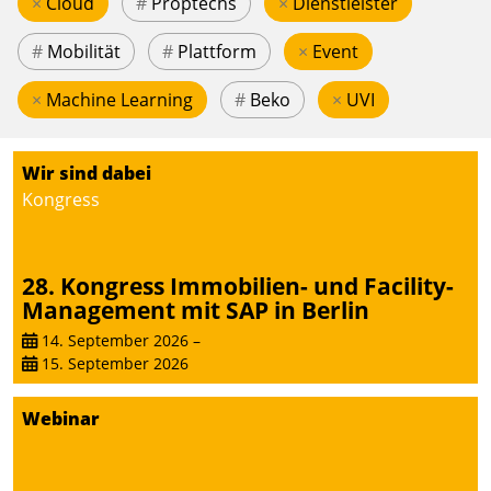
×
Cloud
#
Proptechs
×
Dienstleister
#
Mobilität
#
Plattform
×
Event
×
Machine Learning
#
Beko
×
UVI
Wir sind dabei
Kongress
28. Kongress Immobilien- und Facility-
Management mit SAP in Berlin
14. September 2026
–
15. September 2026
Webinar