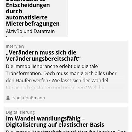
Entscheidungen
durch
automatisierte
Mieterbefragungen
AktivBo und Datatrain
kooperieren –
Immobilienunternehmen
Interview
„Verändern muss sich die
profitieren: Die nahtlose
Veränderungsbereitschaft“
Integration der Lösungen
Die Immobilienbranche erlebt die digitale
von AktivBo und
Transformation. Doch muss man gleich alles über
Datatrain ermöglicht
den Haufen werfen? Wie lässt sich der Wandel
automatisiert ausgelöste,
tatsächlich gestalten und umsetzen? Welche
zielgerichtete
Argumente zählen wirklich?
Mieterbefragungen – eine
Nadja Hußmann
starke Grundlage für
intelligente,
Digitalisierung
datengestützte
Im Wandel wandlungsfähig –
Entscheidungen.
Digitalisierung auf elastischer Basis