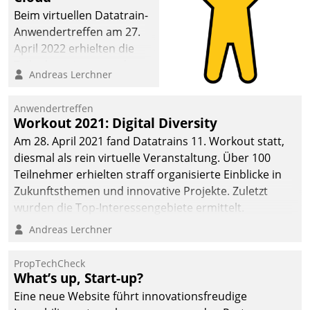
Beim virtuellen Datatrain-
Anwendertreffen am 27.
April 2022 erhielten die
Teilnehmerinnen und
Andreas Lerchner
Teilnehmer kurzweilige
Einblicke in innovative
Anwendertreffen
Cloud-Strategien und -
Workout 2021: Digital Diversity
Lösungen mit hohem
Am 28. April 2021 fand Datatrains 11. Workout statt,
Zukunftspotenzial.
diesmal als rein virtuelle Veranstaltung. Über 100
Teilnehmer erhielten straff organisierte Einblicke in
Zukunftsthemen und innovative Projekte. Zuletzt
wurden die Top-Interessengebiete ermittelt.
Andreas Lerchner
PropTechCheck
What’s up, Start-up?
Eine neue Website führt innovationsfreudige