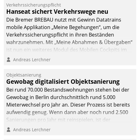
Verkehrssicherungspflicht
Hanseat sichert Verkehrswege neu
Die Bremer BREBAU nutzt mit Gewinn Datatrains
mobile Applikation „Meine Begehungen“, um die
Verkehrssicherungspflicht in ihren Beständen
wahrzunehmen. Mit „Meine Abnahmen & Übergaben“
ist nun ein weiteres Modul des Mobilen Cockpits im
Einsatz.
Andreas Lerchner
Objektsanierung
Gewobag digitalisiert Objektsanierung
Bei rund 70.000 Bestandswohnungen stehen bei der
Gewobag in Berlin durchschnittlich rund 5.000
Mieterwechsel pro Jahr an. Dieser Prozess ist bereits
aufwendig genug. Wenn dann aber noch rund 2.500
Sanierungen pro Jahr mit reinspielen, ist der
Betreuungs- und Organisationsaufwand immens. Im
Andreas Lerchner
Rahmen ihrer Digitalisierungsstrategie hat das