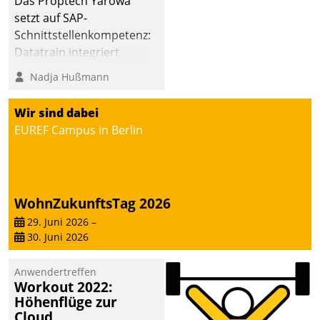
Das Proptech Yarowa
automatisiert, vollständig
setzt auf SAP-
und auf Wunsch über
Schnittstellenkompetenz:
mehrere zuvor
Datatrain integriert
festgelegte
Yarowas Portal zur
Nadja Hußmann
Kommunikationswege bei
Vergabe und Verwaltung
den Empfängern ein.
von Aufträgen der
Wir sind dabei
operativen
EUREF Campus in Berlin
Instandhaltung in die
SAP-Systemlandschaft
deutscher
Wohnungsunternehmen
WohnZukunftsTag 2026
– und beschleunigt damit
29. Juni 2026
–
den Weg vom
30. Juni 2026
Mieteranliegen zum
Dienstleisterauftrag.
Anwendertreffen
Workout 2022:
Höhenflüge zur
Cloud