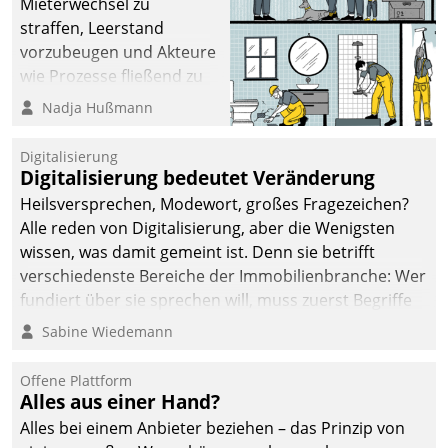
Mieterwechsel zu
straffen, Leerstand
vorzubeugen und Akteure
wie Prozesse fließend zu
vernetzen, nutzt die
Nadja Hußmann
Berliner Gewobag seit
Jahresbeginn eine
Digitalisierung
Überblick, Einsicht und
Digitalisierung bedeutet Veränderung
Eingriff bietende Lösung.
Heilsversprechen, Modewort, großes Fragezeichen?
Zur Entwicklung setzte
Alle reden von Digitalisierung, aber die Wenigsten
man auf
wissen, was damit gemeint ist. Denn sie betrifft
Cloudtechnologie,
verschiedenste Bereiche der Immobilienbranche: Wer
bewährte und Startup-
fundiert über sie sprechen will, muss zuerst Begriffe
Partner sowie erstmals
klären. Ein Aspekt ist die betriebliche Optimierung:
Sabine Wiedemann
agile Projektmethoden.
Moderne Softwarelösungen ermöglichen große
Einsparungen durch optimierte und automatisierte
Offene Plattform
Prozesse. Doch man darf nicht zu viel erwarten: Allein
Alles aus einer Hand?
mit der Einführung einer neuen Software ist es nicht
Alles bei einem Anbieter beziehen – das Prinzip von
getan. Die Digitalisierung erfordert von Unternehmen