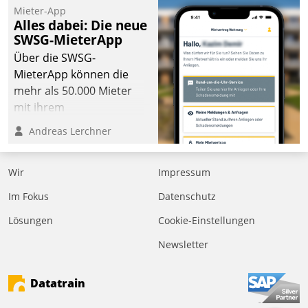
Mieter-App
Alles dabei: Die neue
SWSG-MieterApp
Über die SWSG-
MieterApp können die
mehr als 50.000 Mieter
mit ihrem
Wohnungsunternehmen
Andreas Lerchner
kommunizieren, auf dem
Laufenden bleiben, Daten
Wir
Impressum
einsehen und ändern
oder
Im Fokus
Datenschutz
Schadensmeldungen
Lösungen
Cookie-Einstellungen
abgeben – rund um die
Uhr.
Newsletter
Datatrain