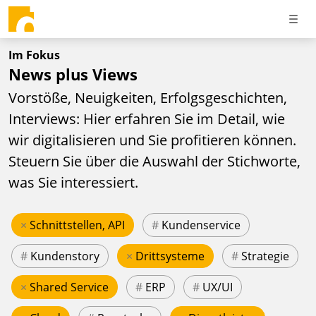
Im Fokus
News plus Views
Vorstöße, Neuigkeiten, Erfolgsgeschichten,
Interviews: Hier erfahren Sie im Detail, wie
wir digitalisieren und Sie profitieren können.
Steuern Sie über die Auswahl der Stichworte,
was Sie interessiert.
×
Schnittstellen, API
#
Kundenservice
#
Kundenstory
×
Drittsysteme
#
Strategie
×
Shared Service
#
ERP
#
UX/UI