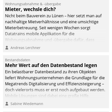
und Beschwerde-Management einen eigenen Kanal
Wohnungsabnahme & -übergabe
ein.
Mieter, wechsle dich?
Nicht beim Bauverein zu Lünen – hier setzt man auf
nachhaltige Mietverhältnisse und eine umsichtige
Mieterbetreuung. Seit wenigen Wochen sorgt
Datatrains mobile Applikation für die
Wohnungsabnahme und -übergabe dafür, dass
Mieter wohlgeordnet kommen und, so es sein muss,
Andreas Lerchner
gehen können.
Bestandsdaten
Mehr Wert auf den Datenbestand legen
Ein belastbarer Datenbestand zu ihren Objekten
liefert Wohnungsunternehmen die Grundlage für die
Megatrends Digitalisierung und Effizienzsteigerung –
doch vielerorts muss er erst noch aufgebaut werden.
Mobile Lösungen sind dabei eine große Hilfe.
Sabine Wiedemann