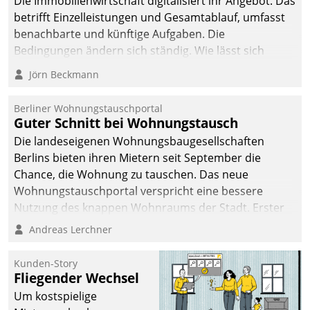
Die Immobilienwirtschaft digitalisiert ihr Angebot. Das
betrifft Einzelleistungen und Gesamtablauf, umfasst
benachbarte und künftige Aufgaben. Die
Bedingungen ändern sich ständig. Wie lässt sich
technisch die Kontrolle wahren und zugleich Freiraum
Jörn Beckmann
fürs Wachsen öffnen?
Berliner Wohnungstauschportal
Guter Schnitt bei Wohnungstausch
Die landeseigenen Wohnungsbaugesellschaften
Berlins bieten ihren Mietern seit September die
Chance, die Wohnung zu tauschen. Das neue
Wohnungstauschportal verspricht eine bessere
Nutzung des knappen Wohnraums der Stadt. Erster
Anwendungsfall für Datatrains Lösung API-Hub mit
Andreas Lerchner
Schnittstellen zu den ERP-Systemen der
Unternehmen.
Kunden-Story
Fliegender Wechsel
Um kostspielige