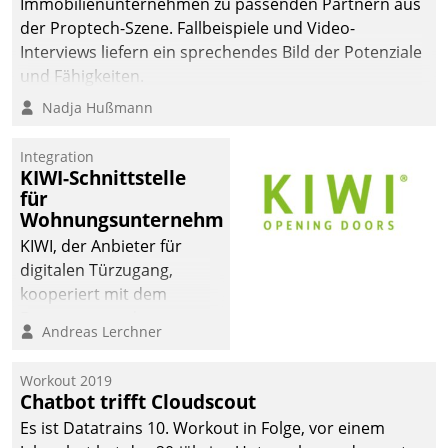
Immobilienunternehmen zu passenden Partnern aus
der Proptech-Szene. Fallbeispiele und Video-
Interviews liefern ein sprechendes Bild der Potenziale
und Fähigkeiten.
Nadja Hußmann
Integration
KIWI-Schnittstelle
für
Wohnungsunternehmen
KIWI, der Anbieter für
digitalen Türzugang,
kooperiert mit dem
Beratungs- und
Andreas Lerchner
Softwareentwicklungshaus
Datatrain.
Workout 2019
Chatbot trifft Cloudscout
Es ist Datatrains 10. Workout in Folge, vor einem