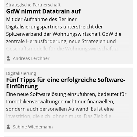
kommunale Wohnungsbauunternehmen daher
Strategische Partnerschaft
gemeinsam mit der Berliner Datatrain GmbH den
GdW nimmt Datatrain auf
Teilprozess der Objektsanierung digitalisiert.
Mit der Aufnahme des Berliner
Digitalisierungspartners unterstreicht der
Spitzenverband der Wohnungswirtschaft GdW die
zentrale Herausforderung, neue Strategien und
Geschäftsmodelle für die Wohnungswirtschaft zu
entwickeln.
Andreas Lerchner
Digitalisierung
Fünf Tipps für eine erfolgreiche Software-
Einführung
Eine neue Softwarelösung einzuführen, bedeutet für
Immobilienverwaltungen nicht nur finanziellen,
sondern auch personellen Aufwand. Es ist eine
Investition, die sich lohnen muss. Das Ziel: die
nachhaltige Optimierung der Geschäftsabläufe. Damit
Sabine Wiedemann
dieses Ziel erreicht wird, sollten einige Grundregeln