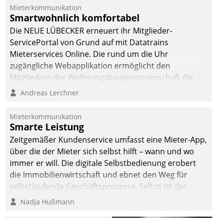
integrieren.
Mieterkommunikation
Smartwohnlich komfortabel
Die NEUE LÜBECKER erneuert ihr Mitglieder-
ServicePortal von Grund auf mit Datatrains
Mieterservices Online. Die rund um die Uhr
zugängliche Webapplikation ermöglicht den
Mitgliedern der Wohnungs­bau­genossenschaft die
Kontaktaufnahme per Smartphone, Tablet oder PC.
Andreas Lerchner
Mieterkommunikation
Smarte Leistung
Zeitgemäßer Kundenservice umfasst eine Mieter-App,
über die der Mieter sich selbst hilft – wann und wo
immer er will. Die digitale Selbstbedienung erobert
die Immobilienwirtschaft und ebnet den Weg für
selbstlaufende Geschäftsprozesse. Selbst ist der
Kunde und smart der Serviceanbieter.
Nadja Hußmann