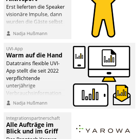
anspruchsvollen
Erst lieferten die Speaker
Aufgaben und
visionäre Impulse, dann
abnehmendem
wurden die Gäste selbst
Nachwuchs?
aktiv und sammelten
Nadja Hußmann
methodisch
Vernetzungsideen fürs
UVI-App
Quartier. Dazwischen
Warm auf die Hand
zeigte Datatrain, was es
Datatrains flexible UVI-
Neues zu bieten hat.
App stellt die seit 2022
verpflichtende
unterjährige
Verbrauchsinformation
schnell, zuverlässig und
Nadja Hußmann
leicht bekömmlich bereit:
Die monatlichen
Integrationspartnerschaft
Mitteilungen zum
Alle Aufträge im
Blick und im Griff
Heizungs- und
Wasserverbrauch gehen