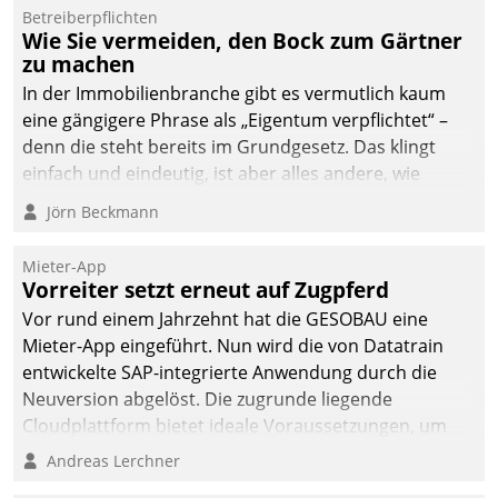
Dialogführung ermöglicht
Betreiberpflichten
Wie Sie vermeiden, den Bock zum Gärtner
dem externen
zu machen
Serviceteam, Anrufe von
In der Immobilienbranche gibt es vermutlich kaum
Mietenden zügiger und
eine gängigere Phrase als „Eigentum verpflichtet“ –
effizienter zu bearbeiten.
denn die steht bereits im Grundgesetz. Das klingt
einfach und eindeutig, ist aber alles andere, wie
Branchenbeschäftigte wissen. Denn mit der
Jörn Beckmann
Verantwortung folgen Verpflichtungen.
Mieter-App
Vorreiter setzt erneut auf Zugpferd
Vor rund einem Jahrzehnt hat die GESOBAU eine
Mieter-App eingeführt. Nun wird die von Datatrain
entwickelte SAP-integrierte Anwendung durch die
Neuversion abgelöst. Die zugrunde liegende
Cloudplattform bietet ideale Voraussetzungen, um
die Funktionalität der App zu erweitern und weitere
Andreas Lerchner
innovative Apps, auch von Drittanbietern, in SAP zu