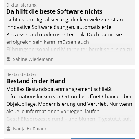
befolgt werden.
Digitalisierung
Da hilft die beste Software nichts
Geht es um Digitalisierung, denken viele zuerst an
innovative Softwarelösungen, automatisierte
Prozesse und modernste Technik. Doch damit sie
erfolgreich sein kann, müssen auch
Führungspersonal und Mitarbeiter bereit sein, sich zu
verändern und anzupassen, sonst werden sie an ihr
Sabine Wiedemann
scheitern.
Bestandsdaten
Bestand in der Hand
Mobiles Bestandsdatenmanagement schließt
Informationslücken vor Ort und eröffnet Chancen bei
Objektpflege, Modernisierung und Vertrieb. Nur wenn
aktuelle Informationen vorliegen, laufen
Geschäftsprozesse rund – und blühen IT-gestützt auf.
Nadja Hußmann