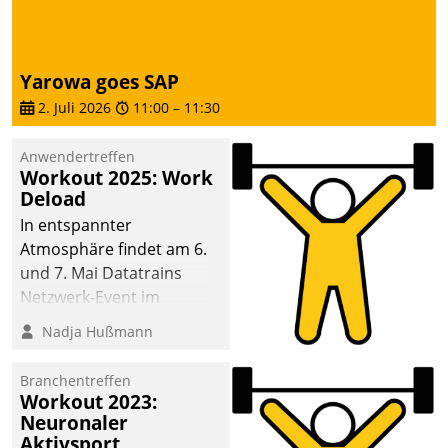
Yarowa goes SAP
2. Juli 2026
11:00
–
11:30
Anwendertreffen
Workout 2025: Work
Deload
In entspannter
Atmosphäre findet am 6.
und 7. Mai Datatrains
Netzwerk-Event im
Kunden- und Partnerkreis
Nadja Hußmann
statt. Zentrale Frage: Wie
lassen sich
Branchentreffen
Mammutprojekte
Workout 2023:
meistern und Workloads
Neuronaler
Aktivsport
wuppen – bei zunehmend