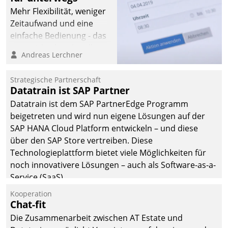
Mehr Flexibilität, weniger
Zeitaufwand und eine
einfache Bedienung - das
verspricht das aktuelle
Andreas Lerchner
Cockpit für mobile
Mitarbeiter von
Strategische Partnerschaft
Datatrain. Die meravis
Datatrain ist SAP Partner
Wohnungsbau- und
Datatrain ist dem SAP PartnerEdge Programm
Immobilien GmbH hat
beigetreten und wird nun eigene Lösungen auf der
sich dabei für den Betrieb
SAP HANA Cloud Platform entwickeln – und diese
der Lösung über die SAP
über den SAP Store vertreiben. Diese
Cloud Platform
Technologieplattform bietet viele Möglichkeiten für
entschieden - als erstes
noch innovativere Lösungen – auch als Software-as-a-
Unternehmen am
Service (SaaS).
Wohnungsmarkt.
Kooperation
Chat-fit
Die Zusammenarbeit zwischen AT Estate und