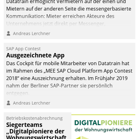
Datatrain ermöglicht Vermietern auf der einen und
Mietern auf der anderen Seite die messengerbasierte
Kommunikation: Mieter erreichen Akteure des
Unternehmens jetzt direkt per Messenger,
Mitarbeiter oder Dienstleister empfangen oder
Andreas Lerchner
versenden die Nachrichten via Cockpit.
SAP App Contest
Ausgezeichnete App
Das Cockpit für mobile Mitarbeiter von Datatrain hat
im Rahmen des „MEE SAP Cloud Platform App Contest
2018“ eine Auszeichnung erhalten. Im Frühjahr 2019
nahm der Berliner SAP-Partner sie persönlich
entgegen.
Andreas Lerchner
Betriebskostenabrechnung
Siegerteams
„Digitalpioniere der
Wohnungswirtschaft