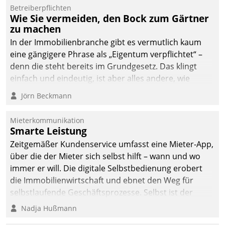
Dialogführung ermöglicht
Betreiberpflichten
Wie Sie vermeiden, den Bock zum Gärtner
dem externen
zu machen
Serviceteam, Anrufe von
In der Immobilienbranche gibt es vermutlich kaum
Mietenden zügiger und
eine gängigere Phrase als „Eigentum verpflichtet“ –
effizienter zu bearbeiten.
denn die steht bereits im Grundgesetz. Das klingt
einfach und eindeutig, ist aber alles andere, wie
Branchenbeschäftigte wissen. Denn mit der
Jörn Beckmann
Verantwortung folgen Verpflichtungen.
Mieterkommunikation
Smarte Leistung
Zeitgemäßer Kundenservice umfasst eine Mieter-App,
über die der Mieter sich selbst hilft – wann und wo
immer er will. Die digitale Selbstbedienung erobert
die Immobilienwirtschaft und ebnet den Weg für
selbstlaufende Geschäftsprozesse. Selbst ist der
Kunde und smart der Serviceanbieter.
Nadja Hußmann