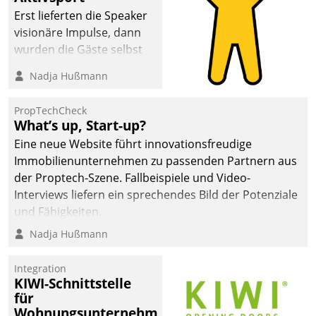
Erst lieferten die Speaker
visionäre Impulse, dann
wurden die Gäste selbst
aktiv und sammelten
Nadja Hußmann
methodisch
Vernetzungsideen fürs
PropTechCheck
Quartier. Dazwischen
What’s up, Start-up?
zeigte Datatrain, was es
Eine neue Website führt innovationsfreudige
Neues zu bieten hat.
Immobilienunternehmen zu passenden Partnern aus
der Proptech-Szene. Fallbeispiele und Video-
Interviews liefern ein sprechendes Bild der Potenziale
und Fähigkeiten.
Nadja Hußmann
Integration
KIWI-Schnittstelle
für
Wohnungsunternehmen