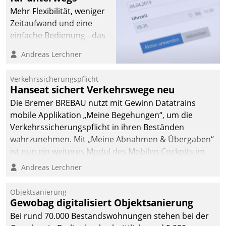
Mehr Flexibilität, weniger
Zeitaufwand und eine
einfache Bedienung - das
verspricht das aktuelle
Andreas Lerchner
Cockpit für mobile
Mitarbeiter von
Verkehrssicherungspflicht
Datatrain. Die meravis
Hanseat sichert Verkehrswege neu
Wohnungsbau- und
Die Bremer BREBAU nutzt mit Gewinn Datatrains
Immobilien GmbH hat
mobile Applikation „Meine Begehungen“, um die
sich dabei für den Betrieb
Verkehrssicherungspflicht in ihren Beständen
der Lösung über die SAP
wahrzunehmen. Mit „Meine Abnahmen & Übergaben“
Cloud Platform
ist nun ein weiteres Modul des Mobilen Cockpits im
entschieden - als erstes
Einsatz.
Andreas Lerchner
Unternehmen am
Wohnungsmarkt.
Objektsanierung
Gewobag digitalisiert Objektsanierung
Bei rund 70.000 Bestandswohnungen stehen bei der