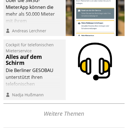
Über die SWSG-
MieterApp können die
mehr als 50.000 Mieter
mit ihrem
Wohnungsunternehmen
Andreas Lerchner
kommunizieren, auf dem
Laufenden bleiben, Daten
Cockpit für telefonischen
einsehen und ändern
Mieterservice
oder
Alles auf dem
Schirm
Schadensmeldungen
abgeben – rund um die
Die Berliner GESOBAU
Uhr.
unterstützt ihren
telefonischen
Mieterservice mit einem
Nadja Hußmann
digitalen Cockpit, das
situationsbezogen
passende Fragen und
Weitere Themen
Schlagworte auswirft.
Eine intuitive