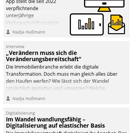
App stellt die seit 2022
verpflichtende
unterjährige
Verbrauchsinformation
schnell, zuverlässig und
Nadja Hußmann
leicht bekömmlich bereit:
Die monatlichen
Interview
Mitteilungen zum
„Verändern muss sich die
Veränderungsbereitschaft“
Heizungs- und
Wasserverbrauch gehen
Die Immobilienbranche erlebt die digitale
automatisiert, vollständig
Transformation. Doch muss man gleich alles über
und auf Wunsch über
den Haufen werfen? Wie lässt sich der Wandel
mehrere zuvor
tatsächlich gestalten und umsetzen? Welche
festgelegte
Argumente zählen wirklich?
Nadja Hußmann
Kommunikationswege bei
den Empfängern ein.
Digitalisierung
Im Wandel wandlungsfähig –
Digitalisierung auf elastischer Basis