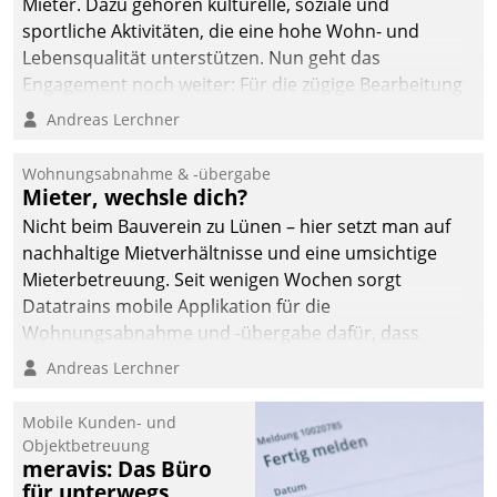
Mieter. Dazu gehören kulturelle, soziale und
sportliche Aktivitäten, die eine hohe Wohn- und
Lebensqualität unterstützen. Nun geht das
Engagement noch weiter: Für die zügige Bearbeitung
von Beschwerden – oder Lob – richtet das
Andreas Lerchner
Unternehmen mit Datatrains Applikation fürs Lob-
und Beschwerde-Management einen eigenen Kanal
Wohnungsabnahme & -übergabe
ein.
Mieter, wechsle dich?
Nicht beim Bauverein zu Lünen – hier setzt man auf
nachhaltige Mietverhältnisse und eine umsichtige
Mieterbetreuung. Seit wenigen Wochen sorgt
Datatrains mobile Applikation für die
Wohnungsabnahme und -übergabe dafür, dass
Mieter wohlgeordnet kommen und, so es sein muss,
Andreas Lerchner
gehen können.
Mobile Kunden- und
Objektbetreuung
meravis: Das Büro
für unterwegs