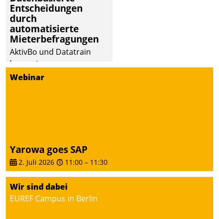
Entscheidungen
deutscher
durch
Wohnungsunternehmen
automatisierte
– und beschleunigt damit
Mieterbefragungen
den Weg vom
AktivBo und Datatrain
Mieteranliegen zum
kooperieren –
Dienstleisterauftrag.
Immobilienunternehmen
Webinar
profitieren: Die nahtlose
Integration der Lösungen
von AktivBo und
Datatrain ermöglicht
automatisiert ausgelöste,
zielgerichtete
Yarowa goes SAP
Mieterbefragungen – eine
2. Juli 2026
11:00
–
11:30
starke Grundlage für
intelligente,
Wir sind dabei
datengestützte
EUREF Campus in Berlin
Entscheidungen.