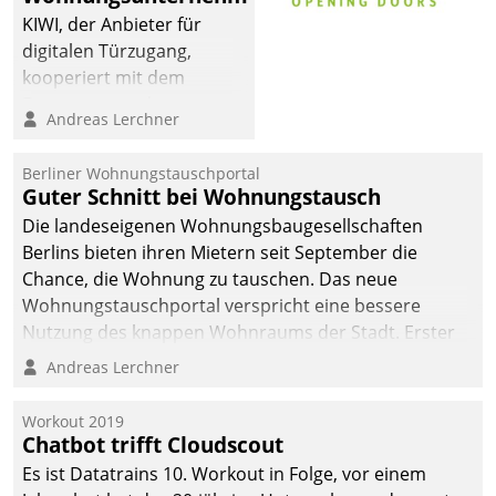
KIWI, der Anbieter für
digitalen Türzugang,
kooperiert mit dem
Beratungs- und
Andreas Lerchner
Softwareentwicklungshaus
Datatrain.
Berliner Wohnungstauschportal
Guter Schnitt bei Wohnungstausch
Die landeseigenen Wohnungsbaugesellschaften
Berlins bieten ihren Mietern seit September die
Chance, die Wohnung zu tauschen. Das neue
Wohnungstauschportal verspricht eine bessere
Nutzung des knappen Wohnraums der Stadt. Erster
Anwendungsfall für Datatrains Lösung API-Hub mit
Andreas Lerchner
Schnittstellen zu den ERP-Systemen der
Unternehmen.
Workout 2019
Chatbot trifft Cloudscout
Es ist Datatrains 10. Workout in Folge, vor einem