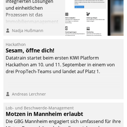
integrierten Lösungen
und einheitlichen
Prozessen ist das
Immobilienmanagement
der Bayerischen
Nadja Hußmann
Versorgungskammer im
Ressort Kapitalanlage für
Hackathon
künftige Aufgaben und
Sesam, öffne dich!
Herausforderungen
Datatrain startet beim ersten KIWI Platform
gerüstet.
Hackathon am 10. und 11. September in einem von
drei PropTech-Teams und landet auf Platz 1.
Andreas Lerchner
Lob- und Beschwerde-Management
Motzen in Mannheim erlaubt
Die GBG Mannheim engagiert sich umfassend für ihre