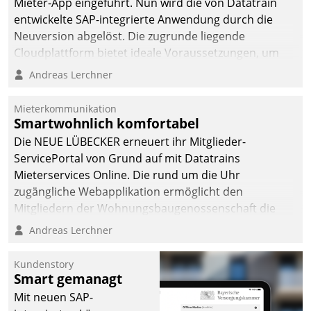
Mieter-App eingeführt. Nun wird die von Datatrain
entwickelte SAP-integrierte Anwendung durch die
Neuversion abgelöst. Die zugrunde liegende
Cloudplattform bietet ideale Voraussetzungen, um
die Funktionalität der App zu erweitern und weitere
Andreas Lerchner
innovative Apps, auch von Drittanbietern, in SAP zu
integrieren.
Mieterkommunikation
Smartwohnlich komfortabel
Die NEUE LÜBECKER erneuert ihr Mitglieder-
ServicePortal von Grund auf mit Datatrains
Mieterservices Online. Die rund um die Uhr
zugängliche Webapplikation ermöglicht den
Mitgliedern der Wohnungs­bau­genossenschaft die
Kontaktaufnahme per Smartphone, Tablet oder PC.
Andreas Lerchner
Kundenstory
Smart gemanagt
Mit neuen SAP-