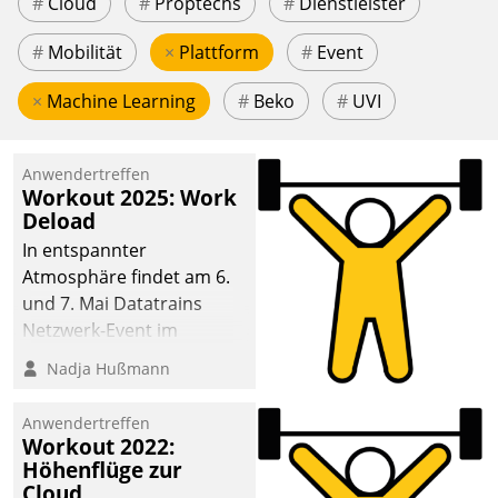
#
Cloud
#
Proptechs
#
Dienstleister
#
Mobilität
×
Plattform
#
Event
×
Machine Learning
#
Beko
#
UVI
Anwendertreffen
Workout 2025: Work
Deload
In entspannter
Atmosphäre findet am 6.
und 7. Mai Datatrains
Netzwerk-Event im
Kunden- und Partnerkreis
Nadja Hußmann
statt. Zentrale Frage: Wie
lassen sich
Anwendertreffen
Mammutprojekte
Workout 2022:
meistern und Workloads
Höhenflüge zur
Cloud
wuppen – bei zunehmend