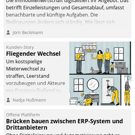
Die Immobilienwirtschaft digitalisiert ihr Angebot. Das
betrifft Einzelleistungen und Gesamtablauf, umfasst
benachbarte und künftige Aufgaben. Die
Bedingungen ändern sich ständig. Wie lässt sich
technisch die Kontrolle wahren und zugleich Freiraum
Jörn Beckmann
fürs Wachsen öffnen?
Kunden-Story
Fliegender Wechsel
Um kostspielige
Mieterwechsel zu
straffen, Leerstand
vorzubeugen und Akteure
wie Prozesse fließend zu
vernetzen, nutzt die
Nadja Hußmann
Berliner Gewobag seit
Jahresbeginn eine
Offene Plattform
Überblick, Einsicht und
Brücken bauen zwischen ERP-System und
Drittanbietern
Eingriff bietende Lösung.
Zur Entwicklung setzte