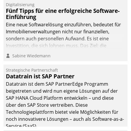
Digitalisierung
Fünf Tipps für eine erfolgreiche Software-
Einführung
Eine neue Softwarelösung einzuführen, bedeutet für
Immobilienverwaltungen nicht nur finanziellen,
sondern auch personellen Aufwand. Es ist eine
Investition, die sich lohnen muss. Das Ziel: die
nachhaltige Optimierung der Geschäftsabläufe. Damit
Sabine Wiedemann
dieses Ziel erreicht wird, sollten einige Grundregeln
befolgt werden.
Strategische Partnerschaft
Datatrain ist SAP Partner
Datatrain ist dem SAP PartnerEdge Programm
beigetreten und wird nun eigene Lösungen auf der
SAP HANA Cloud Platform entwickeln – und diese
über den SAP Store vertreiben. Diese
Technologieplattform bietet viele Möglichkeiten für
noch innovativere Lösungen – auch als Software-as-a-
Service (SaaS).