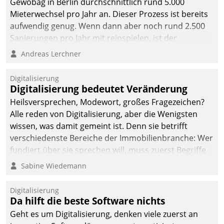
Gewobag in Berlin durchschnittlich rund 5.000
Mieterwechsel pro Jahr an. Dieser Prozess ist bereits
aufwendig genug. Wenn dann aber noch rund 2.500
Sanierungen pro Jahr mit reinspielen, ist der
Betreuungs- und Organisationsaufwand immens. Im
Andreas Lerchner
Rahmen ihrer Digitalisierungsstrategie hat das
kommunale Wohnungsbauunternehmen daher
Digitalisierung
gemeinsam mit der Berliner Datatrain GmbH den
Digitalisierung bedeutet Veränderung
Teilprozess der Objektsanierung digitalisiert.
Heilsversprechen, Modewort, großes Fragezeichen?
Alle reden von Digitalisierung, aber die Wenigsten
wissen, was damit gemeint ist. Denn sie betrifft
verschiedenste Bereiche der Immobilienbranche: Wer
fundiert über sie sprechen will, muss zuerst Begriffe
klären. Ein Aspekt ist die betriebliche Optimierung:
Sabine Wiedemann
Moderne Softwarelösungen ermöglichen große
Einsparungen durch optimierte und automatisierte
Digitalisierung
Prozesse. Doch man darf nicht zu viel erwarten: Allein
Da hilft die beste Software nichts
mit der Einführung einer neuen Software ist es nicht
Geht es um Digitalisierung, denken viele zuerst an
getan. Die Digitalisierung erfordert von Unternehmen