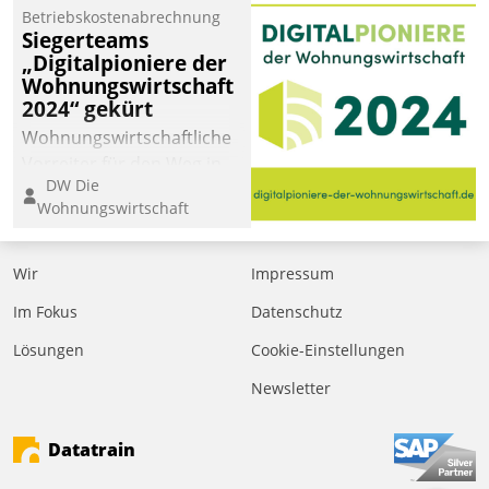
Betriebskostenabrechnung
Siegerteams
„Digitalpioniere der
Wohnungswirtschaft
2024“ gekürt
Wohnungswirtschaftliche
Vorreiter für den Weg in
DW Die
eine digitale Zukunft zu
Wohnungswirtschaft
finden, ist das Ziel des
Awards „Digitalpioniere
der
Wir
Impressum
Wohnungswirtschaft“.
Im Fokus
Datenschutz
Bewerben können sich
dafür ein Team
Lösungen
Cookie-Einstellungen
bestehend aus
Newsletter
Wohnungsunternehmen
und PropTech.
Datatrain