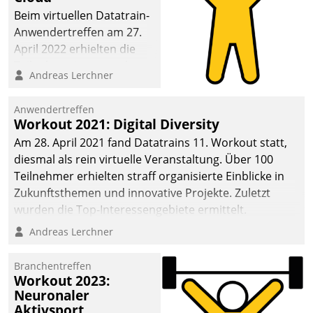
anspruchsvollen
Beim virtuellen Datatrain-
Aufgaben und
Anwendertreffen am 27.
abnehmendem
April 2022 erhielten die
Nachwuchs?
Teilnehmerinnen und
Andreas Lerchner
Teilnehmer kurzweilige
Einblicke in innovative
Anwendertreffen
Cloud-Strategien und -
Workout 2021: Digital Diversity
Lösungen mit hohem
Am 28. April 2021 fand Datatrains 11. Workout statt,
Zukunftspotenzial.
diesmal als rein virtuelle Veranstaltung. Über 100
Teilnehmer erhielten straff organisierte Einblicke in
Zukunftsthemen und innovative Projekte. Zuletzt
wurden die Top-Interessengebiete ermittelt.
Andreas Lerchner
Branchentreffen
Workout 2023:
Neuronaler
Aktivsport