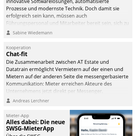
innovative Softwarelösungen, automatisierte
die Bereitschaft, sich zu überprüfen, zu hinterfragen
Prozesse und modernste Technik. Doch damit sie
und zu verändern.
erfolgreich sein kann, müssen auch
Führungspersonal und Mitarbeiter bereit sein, sich zu
verändern und anzupassen, sonst werden sie an ihr
Sabine Wiedemann
scheitern.
Kooperation
Chat-fit
Die Zusammenarbeit zwischen AT Estate und
Datatrain ermöglicht Vermietern auf der einen und
Mietern auf der anderen Seite die messengerbasierte
Kommunikation: Mieter erreichen Akteure des
Unternehmens jetzt direkt per Messenger,
Mitarbeiter oder Dienstleister empfangen oder
Andreas Lerchner
versenden die Nachrichten via Cockpit.
Mieter-App
Alles dabei: Die neue
SWSG-MieterApp