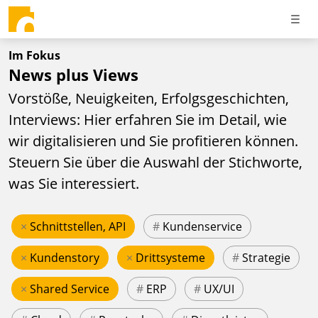
Im Fokus
News plus Views
Vorstöße, Neuigkeiten, Erfolgsgeschichten,
Interviews: Hier erfahren Sie im Detail, wie
wir digitalisieren und Sie profitieren können.
Steuern Sie über die Auswahl der Stichworte,
was Sie interessiert.
×
Schnittstellen, API
#
Kundenservice
×
Kundenstory
×
Drittsysteme
#
Strategie
×
Shared Service
#
ERP
#
UX/UI