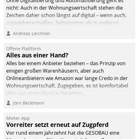
Ohne Digitalisierung und Automatisierung geht es
man auf
nicht: Auch in der Wohnungswirtschaft stehen die
Cloudtechnologie,
Zeichen daher schon längst auf digital – wenn auch,
bewährte und Startup-
zugegebenermaßen, behutsamer als in anderen
Partner sowie erstmals
Branchen.
Andreas Lerchner
agile Projektmethoden.
Offene Plattform
Alles aus einer Hand?
Alles bei einem Anbieter beziehen – das Prinzip von
einigen großen Warenhäusern, aber auch
Onlineanbietern wie Amazon war lange Credo in der
Wohnungswirtschaft. Zugegeben, es ist komfortabel
alles aus einer Hand zu beziehen...
Jörn Beckmann
Mieter-App
Vorreiter setzt erneut auf Zugpferd
Vor rund einem Jahrzehnt hat die GESOBAU eine