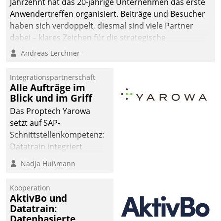
Jahrzehnt hat das 20-jährige Unternehmen das erste
Anwendertreffen organisiert. Beiträge und Besucher
haben sich verdoppelt, diesmal sind viele Partner
dabei – klares Zeichen für die strategische
Fokussierung auf den Kunden.
Andreas Lerchner
Integrationspartnerschaft
Alle Aufträge im
Blick und im Griff
Das Proptech Yarowa
setzt auf SAP-
Schnittstellenkompetenz:
Datatrain integriert
Yarowas Portal zur
Nadja Hußmann
Vergabe und Verwaltung
von Aufträgen der
Kooperation
operativen
AktivBo und
Instandhaltung in die
Datatrain:
Datenbasierte
SAP-Systemlandschaft