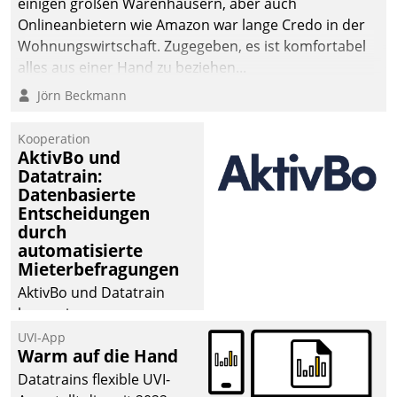
einigen großen Warenhäusern, aber auch
Onlineanbietern wie Amazon war lange Credo in der
Wohnungswirtschaft. Zugegeben, es ist komfortabel
alles aus einer Hand zu beziehen...
Jörn Beckmann
Kooperation
AktivBo und
Datatrain:
Datenbasierte
Entscheidungen
durch
automatisierte
Mieterbefragungen
AktivBo und Datatrain
kooperieren –
Immobilienunternehmen
UVI-App
Warm auf die Hand
profitieren: Die nahtlose
Integration der Lösungen
Datatrains flexible UVI-