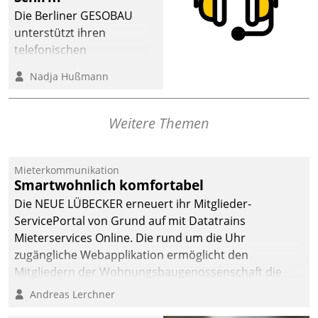
dafür ein Team
Die Berliner GESOBAU
bestehend aus
unterstützt ihren
Wohnungsunternehmen
telefonischen
und PropTech.
Mieterservice mit einem
Nadja Hußmann
digitalen Cockpit, das
situationsbezogen
passende Fragen und
Weitere Themen
Schlagworte auswirft.
Eine intuitive
Dialogführung ermöglicht
Mieterkommunikation
Smartwohnlich komfortabel
dem externen
Serviceteam, Anrufe von
Die NEUE LÜBECKER erneuert ihr Mitglieder-
Mietenden zügiger und
ServicePortal von Grund auf mit Datatrains
effizienter zu bearbeiten.
Mieterservices Online. Die rund um die Uhr
zugängliche Webapplikation ermöglicht den
Mitgliedern der Wohnungs­bau­genossenschaft die
Kontaktaufnahme per Smartphone, Tablet oder PC.
Andreas Lerchner