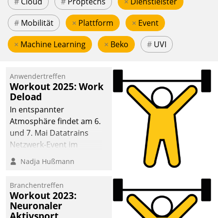
#
Cloud
#
Proptechs
×
Dienstleister
#
Mobilität
×
Plattform
×
Event
×
Machine Learning
×
Beko
#
UVI
Anwendertreffen
Workout 2025: Work
Deload
In entspannter
Atmosphäre findet am 6.
und 7. Mai Datatrains
Netzwerk-Event im
Kunden- und Partnerkreis
Nadja Hußmann
statt. Zentrale Frage: Wie
lassen sich
Branchentreffen
Mammutprojekte
Workout 2023:
meistern und Workloads
Neuronaler
Aktivsport
wuppen – bei zunehmend