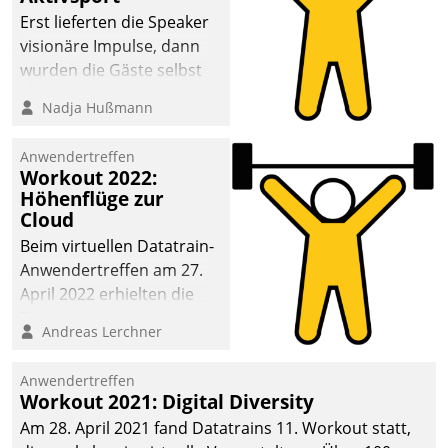
anspruchsvollen
Erst lieferten die Speaker
Aufgaben und
visionäre Impulse, dann
abnehmendem
wurden die Gäste selbst
Nachwuchs?
aktiv und sammelten
Nadja Hußmann
methodisch
Vernetzungsideen fürs
Anwendertreffen
Quartier. Dazwischen
Workout 2022:
zeigte Datatrain, was es
Höhenflüge zur
Neues zu bieten hat.
Cloud
Beim virtuellen Datatrain-
Anwendertreffen am 27.
April 2022 erhielten die
Teilnehmerinnen und
Andreas Lerchner
Teilnehmer kurzweilige
Einblicke in innovative
Anwendertreffen
Cloud-Strategien und -
Workout 2021: Digital Diversity
Lösungen mit hohem
Am 28. April 2021 fand Datatrains 11. Workout statt,
Zukunftspotenzial.