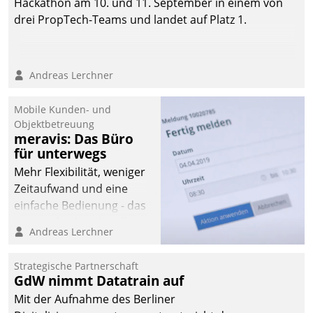
Hackathon am 10. und 11. September in einem von
drei PropTech-Teams und landet auf Platz 1.
Andreas Lerchner
Mobile Kunden- und
Objektbetreuung
meravis: Das Büro
für unterwegs
Mehr Flexibilität, weniger
Zeitaufwand und eine
einfache Bedienung - das
verspricht das aktuelle
Andreas Lerchner
Cockpit für mobile
Mitarbeiter von
Strategische Partnerschaft
Datatrain. Die meravis
GdW nimmt Datatrain auf
Wohnungsbau- und
Mit der Aufnahme des Berliner
Immobilien GmbH hat