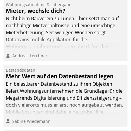
und Beschwerde-Management einen eigenen Kanal
Wohnungsabnahme & -übergabe
ein.
Mieter, wechsle dich?
Nicht beim Bauverein zu Lünen – hier setzt man auf
nachhaltige Mietverhältnisse und eine umsichtige
Mieterbetreuung. Seit wenigen Wochen sorgt
Datatrains mobile Applikation für die
Wohnungsabnahme und -übergabe dafür, dass
Mieter wohlgeordnet kommen und, so es sein muss,
Andreas Lerchner
gehen können.
Bestandsdaten
Mehr Wert auf den Datenbestand legen
Ein belastbarer Datenbestand zu ihren Objekten
liefert Wohnungsunternehmen die Grundlage für die
Megatrends Digitalisierung und Effizienzsteigerung –
doch vielerorts muss er erst noch aufgebaut werden.
Mobile Lösungen sind dabei eine große Hilfe.
Sabine Wiedemann