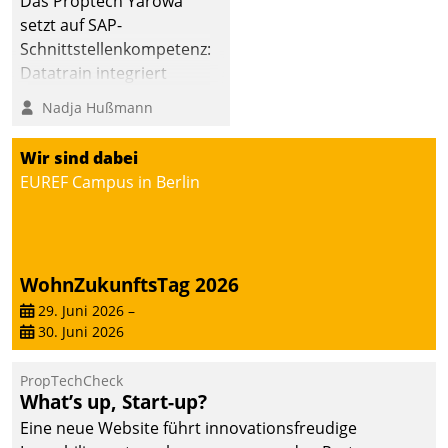
Das Proptech Yarowa
setzt auf SAP-
Schnittstellenkompetenz:
Datatrain integriert
Yarowas Portal zur
Nadja Hußmann
Vergabe und Verwaltung
von Aufträgen der
Wir sind dabei
operativen
EUREF Campus in Berlin
Instandhaltung in die
SAP-Systemlandschaft
deutscher
Wohnungsunternehmen
WohnZukunftsTag 2026
– und beschleunigt damit
29. Juni 2026
–
den Weg vom
30. Juni 2026
Mieteranliegen zum
Dienstleisterauftrag.
PropTechCheck
What’s up, Start-up?
Eine neue Website führt innovationsfreudige