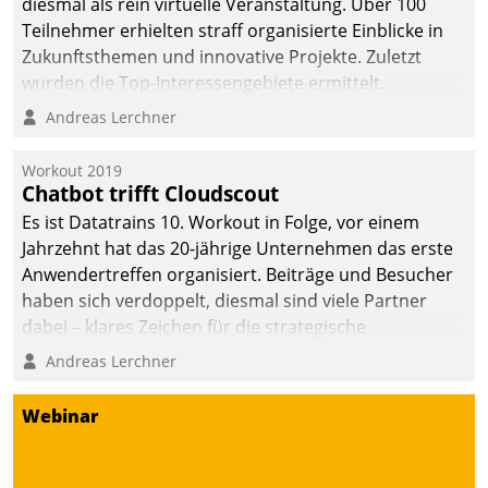
diesmal als rein virtuelle Veranstaltung. Über 100
Teilnehmer erhielten straff organisierte Einblicke in
Zukunftsthemen und innovative Projekte. Zuletzt
wurden die Top-Interessengebiete ermittelt.
Andreas Lerchner
Workout 2019
Chatbot trifft Cloudscout
Es ist Datatrains 10. Workout in Folge, vor einem
Jahrzehnt hat das 20-jährige Unternehmen das erste
Anwendertreffen organisiert. Beiträge und Besucher
haben sich verdoppelt, diesmal sind viele Partner
dabei – klares Zeichen für die strategische
Fokussierung auf den Kunden.
Andreas Lerchner
Webinar