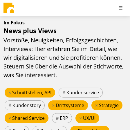
Im Fokus
News plus Views
Vorstöße, Neuigkeiten, Erfolgsgeschichten,
Interviews: Hier erfahren Sie im Detail, wie
wir digitalisieren und Sie profitieren können.
Steuern Sie über die Auswahl der Stichworte,
was Sie interessiert.
×
Schnittstellen, API
#
Kundenservice
#
Kundenstory
×
Drittsysteme
×
Strategie
×
Shared Service
#
ERP
×
UX/UI