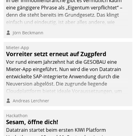
In der Immobilienbranche gibt es vermutlich kaum
eine gängigere Phrase als „Eigentum verpflichtet“ –
denn die steht bereits im Grundgesetz. Das klingt
einfach und eindeutig, ist aber alles andere, wie
Branchenbeschäftigte wissen. Denn mit der
Jörn Beckmann
Verantwortung folgen Verpflichtungen.
Mieter-App
Vorreiter setzt erneut auf Zugpferd
Vor rund einem Jahrzehnt hat die GESOBAU eine
Mieter-App eingeführt. Nun wird die von Datatrain
entwickelte SAP-integrierte Anwendung durch die
Neuversion abgelöst. Die zugrunde liegende
Cloudplattform bietet ideale Voraussetzungen, um
die Funktionalität der App zu erweitern und weitere
Andreas Lerchner
innovative Apps, auch von Drittanbietern, in SAP zu
integrieren.
Hackathon
Sesam, öffne dich!
Datatrain startet beim ersten KIWI Platform