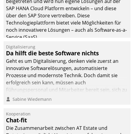
beigetreten und wird nun eigene Lösungen auf der
SAP HANA Cloud Platform entwickeln – und diese
über den SAP Store vertreiben. Diese
Technologieplattform bietet viele Möglichkeiten für
noch innovativere Lösungen – auch als Software-as-a-
Service (SaaS).
Digitalisierung
Da hilft die beste Software nichts
Geht es um Digitalisierung, denken viele zuerst an
innovative Softwarelösungen, automatisierte
Prozesse und modernste Technik. Doch damit sie
erfolgreich sein kann, müssen auch
Führungspersonal und Mitarbeiter bereit sein, sich zu
verändern und anzupassen, sonst werden sie an ihr
Sabine Wiedemann
scheitern.
Kooperation
Chat-fit
Die Zusammenarbeit zwischen AT Estate und