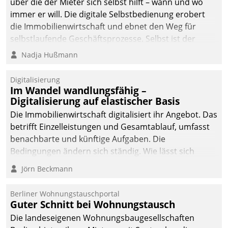
über die der Mieter sich selbst hilft – wann und wo
immer er will. Die digitale Selbstbedienung erobert
die Immobilienwirtschaft und ebnet den Weg für
selbstlaufende Geschäftsprozesse. Selbst ist der
Kunde und smart der Serviceanbieter.
Nadja Hußmann
Digitalisierung
Im Wandel wandlungsfähig –
Digitalisierung auf elastischer Basis
Die Immobilienwirtschaft digitalisiert ihr Angebot. Das
betrifft Einzelleistungen und Gesamtablauf, umfasst
benachbarte und künftige Aufgaben. Die
Bedingungen ändern sich ständig. Wie lässt sich
technisch die Kontrolle wahren und zugleich Freiraum
Jörn Beckmann
fürs Wachsen öffnen?
Berliner Wohnungstauschportal
Guter Schnitt bei Wohnungstausch
Die landeseigenen Wohnungsbaugesellschaften