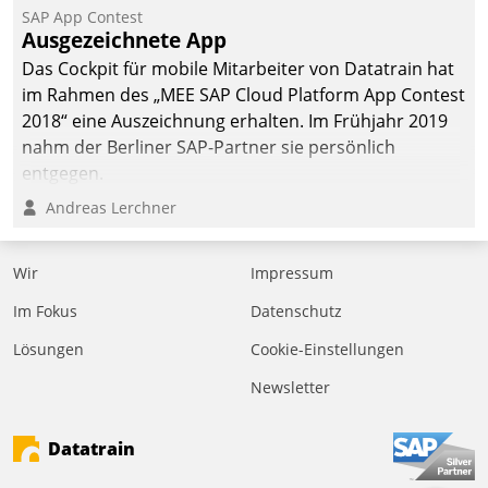
kommunale Wohnungsbauunternehmen daher
SAP App Contest
gemeinsam mit der Berliner Datatrain GmbH den
Ausgezeichnete App
Teilprozess der Objektsanierung digitalisiert.
Das Cockpit für mobile Mitarbeiter von Datatrain hat
im Rahmen des „MEE SAP Cloud Platform App Contest
2018“ eine Auszeichnung erhalten. Im Frühjahr 2019
nahm der Berliner SAP-Partner sie persönlich
entgegen.
Andreas Lerchner
Wir
Impressum
Im Fokus
Datenschutz
Lösungen
Cookie-Einstellungen
Newsletter
Datatrain