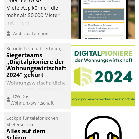
Über die SWSG-
MieterApp können die
mehr als 50.000 Mieter
mit ihrem
Wohnungsunternehmen
Andreas Lerchner
kommunizieren, auf dem
Laufenden bleiben, Daten
Betriebskostenabrechnung
einsehen und ändern
Siegerteams
oder
„Digitalpioniere der
Wohnungswirtschaft
Schadensmeldungen
2024“ gekürt
abgeben – rund um die
Uhr.
Wohnungswirtschaftliche
Vorreiter für den Weg in
DW Die
eine digitale Zukunft zu
Wohnungswirtschaft
finden, ist das Ziel des
Awards „Digitalpioniere
Cockpit für telefonischen
der
Mieterservice
Wohnungswirtschaft“.
Alles auf dem
Bewerben können sich
Schirm