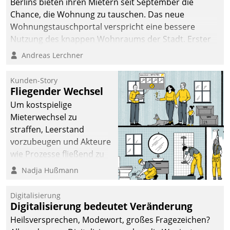
Berlins bieten ihren Mietern seit September die
Chance, die Wohnung zu tauschen. Das neue
Wohnungstauschportal verspricht eine bessere
Nutzung des knappen Wohnraums der Stadt. Erster
Anwendungsfall für Datatrains Lösung API-Hub mit
Andreas Lerchner
Schnittstellen zu den ERP-Systemen der
Unternehmen.
Kunden-Story
Fliegender Wechsel
Um kostspielige
Mieterwechsel zu
straffen, Leerstand
vorzubeugen und Akteure
wie Prozesse fließend zu
vernetzen, nutzt die
Nadja Hußmann
Berliner Gewobag seit
Jahresbeginn eine
Digitalisierung
Überblick, Einsicht und
Digitalisierung bedeutet Veränderung
Eingriff bietende Lösung.
Heilsversprechen, Modewort, großes Fragezeichen?
Zur Entwicklung setzte