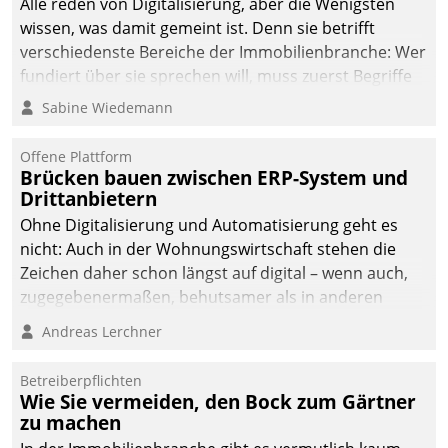
Alle reden von Digitalisierung, aber die Wenigsten
man auf
wissen, was damit gemeint ist. Denn sie betrifft
Cloudtechnologie,
verschiedenste Bereiche der Immobilienbranche: Wer
bewährte und Startup-
fundiert über sie sprechen will, muss zuerst Begriffe
Partner sowie erstmals
klären. Ein Aspekt ist die betriebliche Optimierung:
Sabine Wiedemann
agile Projektmethoden.
Moderne Softwarelösungen ermöglichen große
Einsparungen durch optimierte und automatisierte
Offene Plattform
Prozesse. Doch man darf nicht zu viel erwarten: Allein
Brücken bauen zwischen ERP-System und
Drittanbietern
mit der Einführung einer neuen Software ist es nicht
getan. Die Digitalisierung erfordert von Unternehmen
Ohne Digitalisierung und Automatisierung geht es
die Bereitschaft, sich zu überprüfen, zu hinterfragen
nicht: Auch in der Wohnungswirtschaft stehen die
und zu verändern.
Zeichen daher schon längst auf digital – wenn auch,
zugegebenermaßen, behutsamer als in anderen
Branchen.
Andreas Lerchner
Betreiberpflichten
Wie Sie vermeiden, den Bock zum Gärtner
zu machen