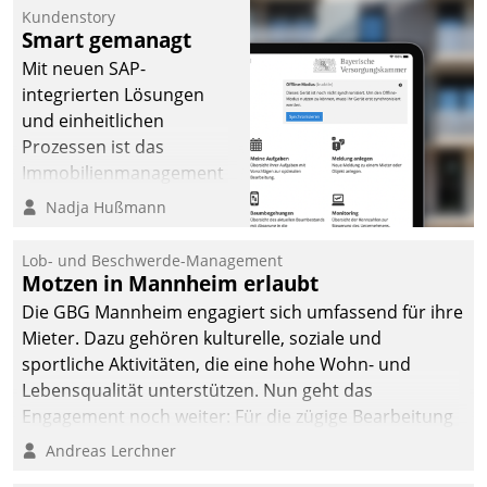
Kundenstory
Smart gemanagt
Mit neuen SAP-
integrierten Lösungen
und einheitlichen
Prozessen ist das
Immobilienmanagement
der Bayerischen
Nadja Hußmann
Versorgungskammer im
Ressort Kapitalanlage für
Lob- und Beschwerde-Management
künftige Aufgaben und
Motzen in Mannheim erlaubt
Herausforderungen
Die GBG Mannheim engagiert sich umfassend für ihre
gerüstet.
Mieter. Dazu gehören kulturelle, soziale und
sportliche Aktivitäten, die eine hohe Wohn- und
Lebensqualität unterstützen. Nun geht das
Engagement noch weiter: Für die zügige Bearbeitung
von Beschwerden – oder Lob – richtet das
Andreas Lerchner
Unternehmen mit Datatrains Applikation fürs Lob-