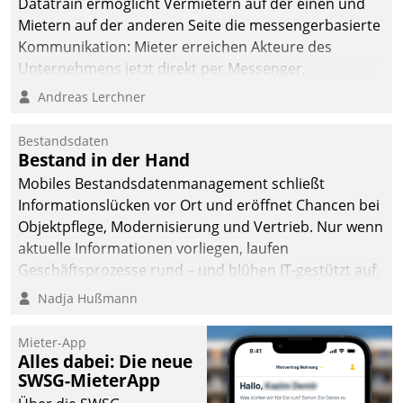
Datatrain ermöglicht Vermietern auf der einen und
Mietern auf der anderen Seite die messengerbasierte
Kommunikation: Mieter erreichen Akteure des
Unternehmens jetzt direkt per Messenger,
Mitarbeiter oder Dienstleister empfangen oder
Andreas Lerchner
versenden die Nachrichten via Cockpit.
Bestandsdaten
Bestand in der Hand
Mobiles Bestandsdatenmanagement schließt
Informationslücken vor Ort und eröffnet Chancen bei
Objektpflege, Modernisierung und Vertrieb. Nur wenn
aktuelle Informationen vorliegen, laufen
Geschäftsprozesse rund – und blühen IT-gestützt auf.
Nadja Hußmann
Mieter-App
Alles dabei: Die neue
SWSG-MieterApp