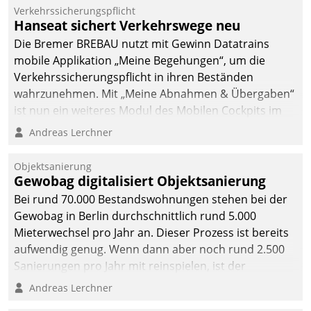
Verkehrssicherungspflicht
Hanseat sichert Verkehrswege neu
Die Bremer BREBAU nutzt mit Gewinn Datatrains
mobile Applikation „Meine Begehungen“, um die
Verkehrssicherungspflicht in ihren Beständen
wahrzunehmen. Mit „Meine Abnahmen & Übergaben“
ist nun ein weiteres Modul des Mobilen Cockpits im
Einsatz.
Andreas Lerchner
Objektsanierung
Gewobag digitalisiert Objektsanierung
Bei rund 70.000 Bestandswohnungen stehen bei der
Gewobag in Berlin durchschnittlich rund 5.000
Mieterwechsel pro Jahr an. Dieser Prozess ist bereits
aufwendig genug. Wenn dann aber noch rund 2.500
Sanierungen pro Jahr mit reinspielen, ist der
Betreuungs- und Organisationsaufwand immens. Im
Andreas Lerchner
Rahmen ihrer Digitalisierungsstrategie hat das