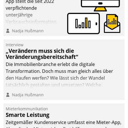
von AktivBo und
App stellt die seit 2022
Datatrain ermöglicht
verpflichtende
automatisiert ausgelöste,
unterjährige
zielgerichtete
Verbrauchsinformation
Mieterbefragungen – eine
schnell, zuverlässig und
Nadja Hußmann
starke Grundlage für
leicht bekömmlich bereit:
intelligente,
Die monatlichen
Interview
datengestützte
Mitteilungen zum
„Verändern muss sich die
Entscheidungen.
Veränderungsbereitschaft“
Heizungs- und
Wasserverbrauch gehen
Die Immobilienbranche erlebt die digitale
automatisiert, vollständig
Transformation. Doch muss man gleich alles über
und auf Wunsch über
den Haufen werfen? Wie lässt sich der Wandel
mehrere zuvor
tatsächlich gestalten und umsetzen? Welche
festgelegte
Argumente zählen wirklich?
Nadja Hußmann
Kommunikationswege bei
den Empfängern ein.
Mieterkommunikation
Smarte Leistung
Zeitgemäßer Kundenservice umfasst eine Mieter-App,