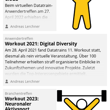
anspruchsvollen
Beim virtuellen Datatrain-
Aufgaben und
Anwendertreffen am 27.
abnehmendem
April 2022 erhielten die
Nachwuchs?
Teilnehmerinnen und
Andreas Lerchner
Teilnehmer kurzweilige
Einblicke in innovative
Anwendertreffen
Cloud-Strategien und -
Workout 2021: Digital Diversity
Lösungen mit hohem
Am 28. April 2021 fand Datatrains 11. Workout statt,
Zukunftspotenzial.
diesmal als rein virtuelle Veranstaltung. Über 100
Teilnehmer erhielten straff organisierte Einblicke in
Zukunftsthemen und innovative Projekte. Zuletzt
wurden die Top-Interessengebiete ermittelt.
Andreas Lerchner
Branchentreffen
Workout 2023:
Neuronaler
Aktivsport