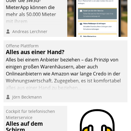
Über die SWSG-
MieterApp können die
mehr als 50.000 Mieter
mit ihrem
Wohnungsunternehmen
Andreas Lerchner
kommunizieren, auf dem
Laufenden bleiben, Daten
Offene Plattform
einsehen und ändern
Alles aus einer Hand?
oder
Alles bei einem Anbieter beziehen – das Prinzip von
Schadensmeldungen
einigen großen Warenhäusern, aber auch
abgeben – rund um die
Onlineanbietern wie Amazon war lange Credo in der
Uhr.
Wohnungswirtschaft. Zugegeben, es ist komfortabel
alles aus einer Hand zu beziehen...
Jörn Beckmann
Cockpit für telefonischen
Mieterservice
Alles auf dem
Schirm