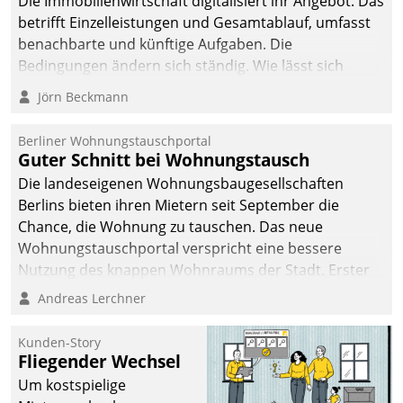
Die Immobilienwirtschaft digitalisiert ihr Angebot. Das
betrifft Einzelleistungen und Gesamtablauf, umfasst
benachbarte und künftige Aufgaben. Die
Bedingungen ändern sich ständig. Wie lässt sich
technisch die Kontrolle wahren und zugleich Freiraum
Jörn Beckmann
fürs Wachsen öffnen?
Berliner Wohnungstauschportal
Guter Schnitt bei Wohnungstausch
Die landeseigenen Wohnungsbaugesellschaften
Berlins bieten ihren Mietern seit September die
Chance, die Wohnung zu tauschen. Das neue
Wohnungstauschportal verspricht eine bessere
Nutzung des knappen Wohnraums der Stadt. Erster
Anwendungsfall für Datatrains Lösung API-Hub mit
Andreas Lerchner
Schnittstellen zu den ERP-Systemen der
Unternehmen.
Kunden-Story
Fliegender Wechsel
Um kostspielige