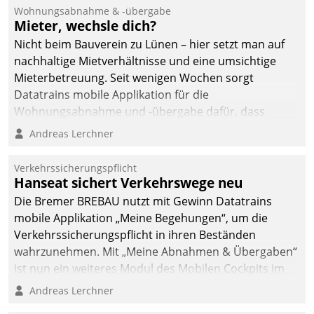
Ressort Kapitalanlage für
Wohnungsabnahme & -übergabe
künftige Aufgaben und
Mieter, wechsle dich?
Herausforderungen
Nicht beim Bauverein zu Lünen – hier setzt man auf
gerüstet.
nachhaltige Mietverhältnisse und eine umsichtige
Mieterbetreuung. Seit wenigen Wochen sorgt
Datatrains mobile Applikation für die
Wohnungsabnahme und -übergabe dafür, dass
Mieter wohlgeordnet kommen und, so es sein muss,
Andreas Lerchner
gehen können.
Verkehrssicherungspflicht
Hanseat sichert Verkehrswege neu
Die Bremer BREBAU nutzt mit Gewinn Datatrains
mobile Applikation „Meine Begehungen“, um die
Verkehrssicherungspflicht in ihren Beständen
wahrzunehmen. Mit „Meine Abnahmen & Übergaben“
ist nun ein weiteres Modul des Mobilen Cockpits im
Einsatz.
Andreas Lerchner