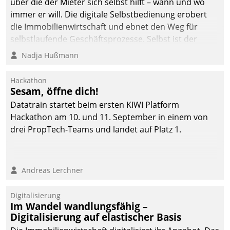
über die der Mieter sich selbst hilft – wann und wo
immer er will. Die digitale Selbstbedienung erobert
die Immobilienwirtschaft und ebnet den Weg für
selbstlaufende Geschäftsprozesse. Selbst ist der
Kunde und smart der Serviceanbieter.
Nadja Hußmann
Hackathon
Sesam, öffne dich!
Datatrain startet beim ersten KIWI Platform
Hackathon am 10. und 11. September in einem von
drei PropTech-Teams und landet auf Platz 1.
Andreas Lerchner
Digitalisierung
Im Wandel wandlungsfähig –
Digitalisierung auf elastischer Basis