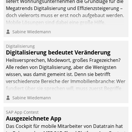
liefert Wohnungsunternehmen die Grundlage für die
Megatrends Digitalisierung und Effizienzsteigerung –
doch vielerorts muss er erst noch aufgebaut werden.
Mobile Lösungen sind dabei eine große Hilfe.
Sabine Wiedemann
Digitalisierung
Digitalisierung bedeutet Veränderung
Heilsversprechen, Modewort, großes Fragezeichen?
Alle reden von Digitalisierung, aber die Wenigsten
wissen, was damit gemeint ist. Denn sie betrifft
verschiedenste Bereiche der Immobilienbranche: Wer
fundiert über sie sprechen will, muss zuerst Begriffe
klären. Ein Aspekt ist die betriebliche Optimierung:
Sabine Wiedemann
Moderne Softwarelösungen ermöglichen große
Einsparungen durch optimierte und automatisierte
SAP App Contest
Prozesse. Doch man darf nicht zu viel erwarten: Allein
Ausgezeichnete App
mit der Einführung einer neuen Software ist es nicht
Das Cockpit für mobile Mitarbeiter von Datatrain hat
getan. Die Digitalisierung erfordert von Unternehmen