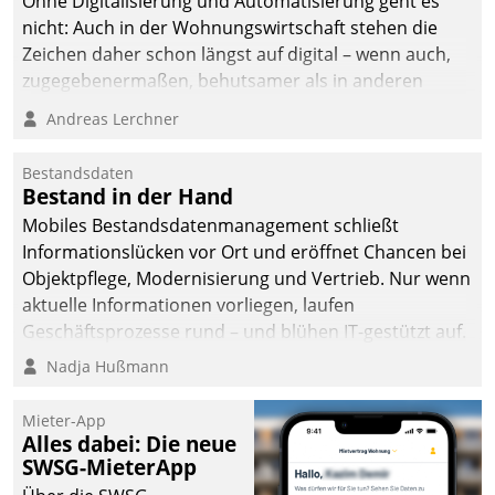
Ohne Digitalisierung und Automatisierung geht es
nicht: Auch in der Wohnungswirtschaft stehen die
Zeichen daher schon längst auf digital – wenn auch,
zugegebenermaßen, behutsamer als in anderen
Branchen.
Andreas Lerchner
Bestandsdaten
Bestand in der Hand
Mobiles Bestandsdatenmanagement schließt
Informationslücken vor Ort und eröffnet Chancen bei
Objektpflege, Modernisierung und Vertrieb. Nur wenn
aktuelle Informationen vorliegen, laufen
Geschäftsprozesse rund – und blühen IT-gestützt auf.
Nadja Hußmann
Mieter-App
Alles dabei: Die neue
SWSG-MieterApp