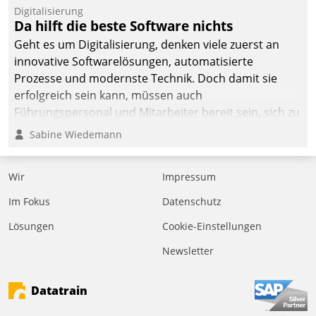
Digitalisierung
Da hilft die beste Software nichts
Geht es um Digitalisierung, denken viele zuerst an
innovative Softwarelösungen, automatisierte
Prozesse und modernste Technik. Doch damit sie
erfolgreich sein kann, müssen auch
Führungspersonal und Mitarbeiter bereit sein, sich zu
verändern und anzupassen, sonst werden sie an ihr
Sabine Wiedemann
scheitern.
Wir
Impressum
Im Fokus
Datenschutz
Lösungen
Cookie-Einstellungen
Newsletter
Datatrain