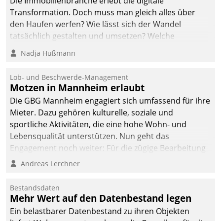
Die Immobilienbranche erlebt die digitale
Transformation. Doch muss man gleich alles über
den Haufen werfen? Wie lässt sich der Wandel
tatsächlich gestalten und umsetzen? Welche
Argumente zählen wirklich?
Nadja Hußmann
Lob- und Beschwerde-Management
Motzen in Mannheim erlaubt
Die GBG Mannheim engagiert sich umfassend für ihre
Mieter. Dazu gehören kulturelle, soziale und
sportliche Aktivitäten, die eine hohe Wohn- und
Lebensqualität unterstützen. Nun geht das
Engagement noch weiter: Für die zügige Bearbeitung
von Beschwerden – oder Lob – richtet das
Andreas Lerchner
Unternehmen mit Datatrains Applikation fürs Lob-
und Beschwerde-Management einen eigenen Kanal
Bestandsdaten
ein.
Mehr Wert auf den Datenbestand legen
Ein belastbarer Datenbestand zu ihren Objekten