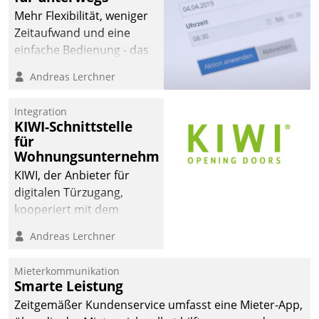
Mehr Flexibilität, weniger
Zeitaufwand und eine
einfache Bedienung - das
verspricht das aktuelle
Andreas Lerchner
Cockpit für mobile
Mitarbeiter von
Integration
Datatrain. Die meravis
KIWI-Schnittstelle
Wohnungsbau- und
für
Immobilien GmbH hat
Wohnungsunternehmen
sich dabei für den Betrieb
KIWI, der Anbieter für
der Lösung über die SAP
digitalen Türzugang,
Cloud Platform
kooperiert mit dem
entschieden - als erstes
Beratungs- und
Andreas Lerchner
Unternehmen am
Softwareentwicklungshaus
Wohnungsmarkt.
Datatrain.
Mieterkommunikation
Smarte Leistung
Zeitgemäßer Kundenservice umfasst eine Mieter-App,