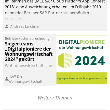
im Rahmen des „MEE SAP Cloud Platform App Contest
die Bereitschaft, sich zu überprüfen, zu hinterfragen
2018“ eine Auszeichnung erhalten. Im Frühjahr 2019
und zu verändern.
nahm der Berliner SAP-Partner sie persönlich
entgegen.
Andreas Lerchner
Betriebskostenabrechnung
Siegerteams
„Digitalpioniere der
Wohnungswirtschaft
2024“ gekürt
Wohnungswirtschaftliche
Vorreiter für den Weg in
DW Die
eine digitale Zukunft zu
Wohnungswirtschaft
finden, ist das Ziel des
Awards „Digitalpioniere
der
Weitere Themen
Wohnungswirtschaft“.
Bewerben können sich