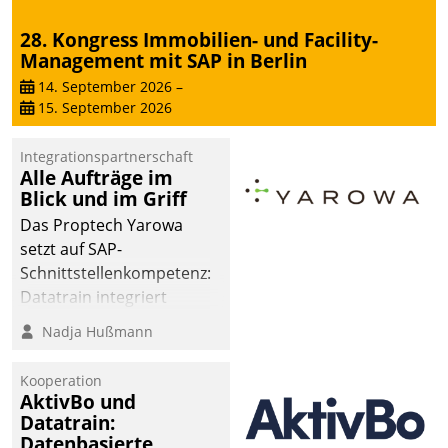
28. Kongress Immobilien- und Facility-
Management mit SAP in Berlin
14. September 2026
–
15. September 2026
Integrationspartnerschaft
Alle Aufträge im
Blick und im Griff
Das Proptech Yarowa
setzt auf SAP-
Schnittstellenkompetenz:
Datatrain integriert
Yarowas Portal zur
Nadja Hußmann
Vergabe und Verwaltung
von Aufträgen der
Kooperation
operativen
AktivBo und
Instandhaltung in die
Datatrain:
Datenbasierte
SAP-Systemlandschaft