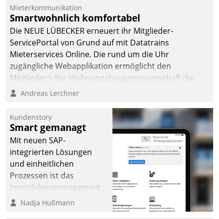
dafür ein Team
Mieterkommunikation
Smartwohnlich komfortabel
bestehend aus
Wohnungsunternehmen
Die NEUE LÜBECKER erneuert ihr Mitglieder-
und PropTech.
ServicePortal von Grund auf mit Datatrains
Mieterservices Online. Die rund um die Uhr
zugängliche Webapplikation ermöglicht den
Mitgliedern der Wohnungs­bau­genossenschaft die
Kontaktaufnahme per Smartphone, Tablet oder PC.
Andreas Lerchner
Kundenstory
Smart gemanagt
Mit neuen SAP-
integrierten Lösungen
und einheitlichen
Prozessen ist das
Immobilienmanagement
der Bayerischen
Nadja Hußmann
Versorgungskammer im