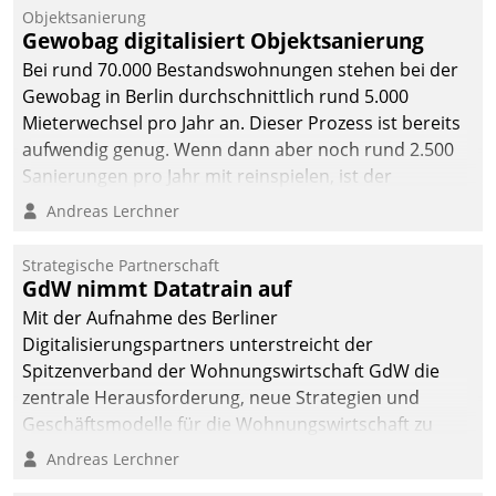
Objektsanierung
Gewobag digitalisiert Objektsanierung
Bei rund 70.000 Bestandswohnungen stehen bei der
Gewobag in Berlin durchschnittlich rund 5.000
Mieterwechsel pro Jahr an. Dieser Prozess ist bereits
aufwendig genug. Wenn dann aber noch rund 2.500
Sanierungen pro Jahr mit reinspielen, ist der
Betreuungs- und Organisationsaufwand immens. Im
Andreas Lerchner
Rahmen ihrer Digitalisierungsstrategie hat das
kommunale Wohnungsbauunternehmen daher
Strategische Partnerschaft
gemeinsam mit der Berliner Datatrain GmbH den
GdW nimmt Datatrain auf
Teilprozess der Objektsanierung digitalisiert.
Mit der Aufnahme des Berliner
Digitalisierungspartners unterstreicht der
Spitzenverband der Wohnungswirtschaft GdW die
zentrale Herausforderung, neue Strategien und
Geschäftsmodelle für die Wohnungswirtschaft zu
entwickeln.
Andreas Lerchner