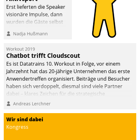
Erst lieferten die Speaker
visionäre Impulse, dann
wurden die Gäste selbst
aktiv und sammelten
Nadja Hußmann
methodisch
Vernetzungsideen fürs
Workout 2019
Quartier. Dazwischen
Chatbot trifft Cloudscout
zeigte Datatrain, was es
Es ist Datatrains 10. Workout in Folge, vor einem
Neues zu bieten hat.
Jahrzehnt hat das 20-jährige Unternehmen das erste
Anwendertreffen organisiert. Beiträge und Besucher
haben sich verdoppelt, diesmal sind viele Partner
dabei – klares Zeichen für die strategische
Fokussierung auf den Kunden.
Andreas Lerchner
Wir sind dabei
Kongress