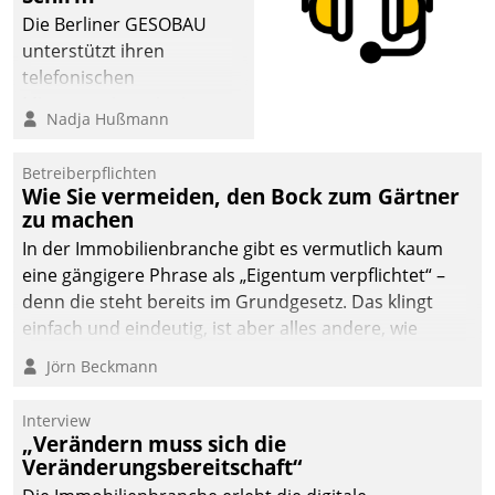
Die Berliner GESOBAU
unterstützt ihren
telefonischen
Mieterservice mit einem
Nadja Hußmann
digitalen Cockpit, das
situationsbezogen
Betreiberpflichten
passende Fragen und
Wie Sie vermeiden, den Bock zum Gärtner
Schlagworte auswirft.
zu machen
Eine intuitive
In der Immobilienbranche gibt es vermutlich kaum
Dialogführung ermöglicht
eine gängigere Phrase als „Eigentum verpflichtet“ –
dem externen
denn die steht bereits im Grundgesetz. Das klingt
Serviceteam, Anrufe von
einfach und eindeutig, ist aber alles andere, wie
Mietenden zügiger und
Branchenbeschäftigte wissen. Denn mit der
Jörn Beckmann
effizienter zu bearbeiten.
Verantwortung folgen Verpflichtungen.
Interview
„Verändern muss sich die
Veränderungsbereitschaft“