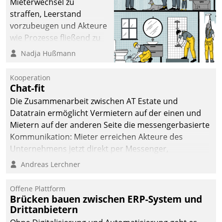
Mieterwechsel zu
straffen, Leerstand
vorzubeugen und Akteure
wie Prozesse fließend zu
vernetzen, nutzt die
Nadja Hußmann
Berliner Gewobag seit
Jahresbeginn eine
Kooperation
Überblick, Einsicht und
Chat-fit
Eingriff bietende Lösung.
Die Zusammenarbeit zwischen AT Estate und
Zur Entwicklung setzte
Datatrain ermöglicht Vermietern auf der einen und
man auf
Mietern auf der anderen Seite die messengerbasierte
Cloudtechnologie,
Kommunikation: Mieter erreichen Akteure des
bewährte und Startup-
Unternehmens jetzt direkt per Messenger,
Partner sowie erstmals
Mitarbeiter oder Dienstleister empfangen oder
Andreas Lerchner
agile Projektmethoden.
versenden die Nachrichten via Cockpit.
Offene Plattform
Brücken bauen zwischen ERP-System und
Drittanbietern