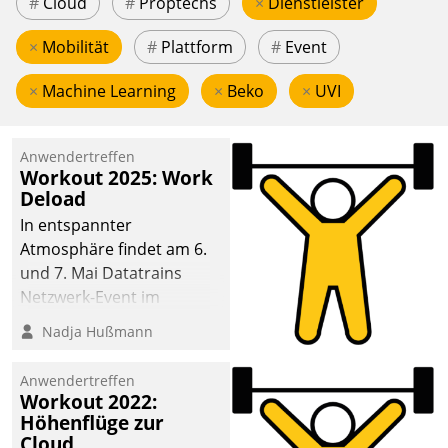
#
Cloud
#
Proptechs
×
Dienstleister
×
Mobilität
#
Plattform
#
Event
×
Machine Learning
×
Beko
×
UVI
Anwendertreffen
Workout 2025: Work
Deload
In entspannter
Atmosphäre findet am 6.
und 7. Mai Datatrains
Netzwerk-Event im
Kunden- und Partnerkreis
Nadja Hußmann
statt. Zentrale Frage: Wie
lassen sich
Anwendertreffen
Mammutprojekte
Workout 2022:
meistern und Workloads
Höhenflüge zur
Cloud
wuppen – bei zunehmend