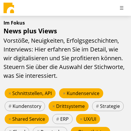
Im Fokus
News plus Views
Vorstöße, Neuigkeiten, Erfolgsgeschichten,
Interviews: Hier erfahren Sie im Detail, wie
wir digitalisieren und Sie profitieren können.
Steuern Sie über die Auswahl der Stichworte,
was Sie interessiert.
×
Schnittstellen, API
×
Kundenservice
#
Kundenstory
×
Drittsysteme
#
Strategie
×
Shared Service
#
ERP
×
UX/UI