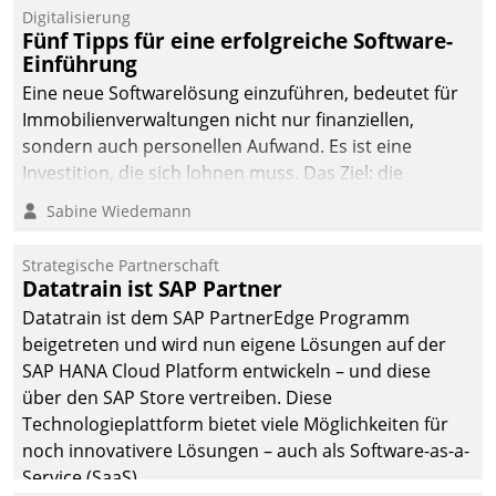
Digitalisierung
Fünf Tipps für eine erfolgreiche Software-
Einführung
Eine neue Softwarelösung einzuführen, bedeutet für
Immobilienverwaltungen nicht nur finanziellen,
sondern auch personellen Aufwand. Es ist eine
Investition, die sich lohnen muss. Das Ziel: die
nachhaltige Optimierung der Geschäftsabläufe. Damit
Sabine Wiedemann
dieses Ziel erreicht wird, sollten einige Grundregeln
befolgt werden.
Strategische Partnerschaft
Datatrain ist SAP Partner
Datatrain ist dem SAP PartnerEdge Programm
beigetreten und wird nun eigene Lösungen auf der
SAP HANA Cloud Platform entwickeln – und diese
über den SAP Store vertreiben. Diese
Technologieplattform bietet viele Möglichkeiten für
noch innovativere Lösungen – auch als Software-as-a-
Service (SaaS).