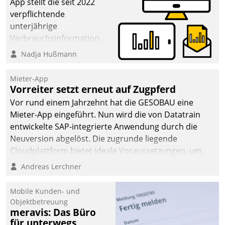
App stellt die seit 2022
verpflichtende
unterjährige
Verbrauchsinformation
schnell, zuverlässig und
Nadja Hußmann
leicht bekömmlich bereit:
Die monatlichen
Mieter-App
Mitteilungen zum
Vorreiter setzt erneut auf Zugpferd
Heizungs- und
Vor rund einem Jahrzehnt hat die GESOBAU eine
Wasserverbrauch gehen
Mieter-App eingeführt. Nun wird die von Datatrain
automatisiert, vollständig
entwickelte SAP-integrierte Anwendung durch die
und auf Wunsch über
Neuversion abgelöst. Die zugrunde liegende
mehrere zuvor
Cloudplattform bietet ideale Voraussetzungen, um
festgelegte
die Funktionalität der App zu erweitern und weitere
Andreas Lerchner
Kommunikationswege bei
innovative Apps, auch von Drittanbietern, in SAP zu
den Empfängern ein.
integrieren.
Mobile Kunden- und
Objektbetreuung
meravis: Das Büro
für unterwegs