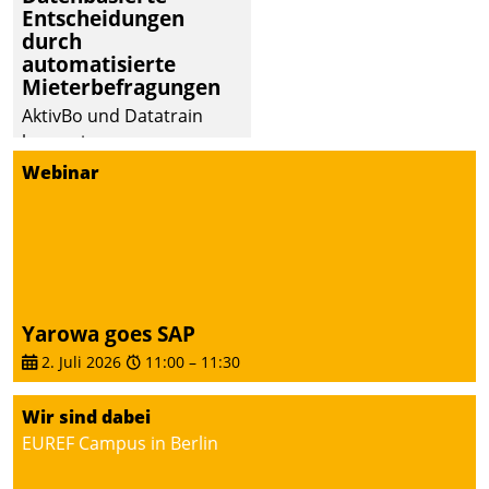
Entscheidungen
deutscher
durch
Wohnungsunternehmen
automatisierte
– und beschleunigt damit
Mieterbefragungen
den Weg vom
AktivBo und Datatrain
Mieteranliegen zum
kooperieren –
Dienstleisterauftrag.
Immobilienunternehmen
Webinar
profitieren: Die nahtlose
Integration der Lösungen
von AktivBo und
Datatrain ermöglicht
automatisiert ausgelöste,
zielgerichtete
Yarowa goes SAP
Mieterbefragungen – eine
2. Juli 2026
11:00
–
11:30
starke Grundlage für
intelligente,
Wir sind dabei
datengestützte
EUREF Campus in Berlin
Entscheidungen.