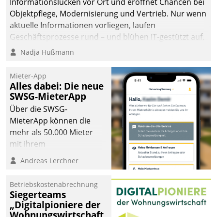
Informationslücken vor Ort und eröffnet Chancen bei
Objektpflege, Modernisierung und Vertrieb. Nur wenn
aktuelle Informationen vorliegen, laufen
Geschäftsprozesse rund – und blühen IT-gestützt auf.
Nadja Hußmann
Mieter-App
Alles dabei: Die neue
SWSG-MieterApp
Über die SWSG-
MieterApp können die
mehr als 50.000 Mieter
mit ihrem
Wohnungsunternehmen
Andreas Lerchner
kommunizieren, auf dem
Laufenden bleiben, Daten
Betriebskostenabrechnung
einsehen und ändern
Siegerteams
oder
„Digitalpioniere der
Wohnungswirtschaft
Schadensmeldungen