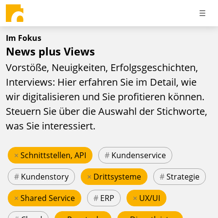
Im Fokus
News plus Views
Vorstöße, Neuigkeiten, Erfolgsgeschichten,
Interviews: Hier erfahren Sie im Detail, wie
wir digitalisieren und Sie profitieren können.
Steuern Sie über die Auswahl der Stichworte,
was Sie interessiert.
×
Schnittstellen, API
#
Kundenservice
#
Kundenstory
×
Drittsysteme
#
Strategie
×
Shared Service
#
ERP
×
UX/UI