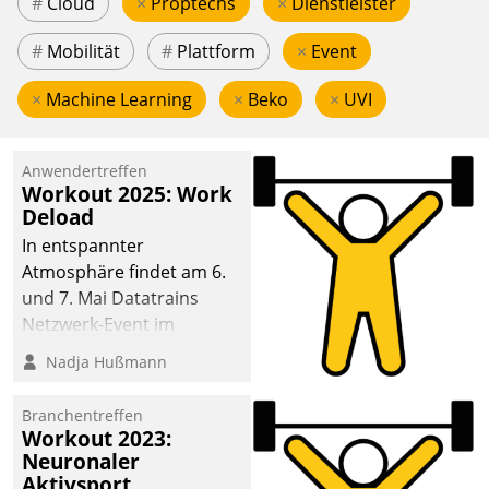
#
Cloud
×
Proptechs
×
Dienstleister
#
Mobilität
#
Plattform
×
Event
×
Machine Learning
×
Beko
×
UVI
Anwendertreffen
Workout 2025: Work
Deload
In entspannter
Atmosphäre findet am 6.
und 7. Mai Datatrains
Netzwerk-Event im
Kunden- und Partnerkreis
Nadja Hußmann
statt. Zentrale Frage: Wie
lassen sich
Branchentreffen
Mammutprojekte
Workout 2023:
meistern und Workloads
Neuronaler
Aktivsport
wuppen – bei zunehmend