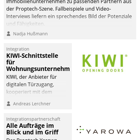
Immobilienunternehmen zu passenden Partnern aus
der Proptech-Szene. Fallbeispiele und Video-
Interviews liefern ein sprechendes Bild der Potenziale
und Fähigkeiten.
Nadja Hußmann
Integration
KIWI-Schnittstelle
für
Wohnungsunternehmen
KIWI, der Anbieter für
digitalen Türzugang,
kooperiert mit dem
Beratungs- und
Andreas Lerchner
Softwareentwicklungshaus
Datatrain.
Integrationspartnerschaft
Alle Aufträge im
Blick und im Griff