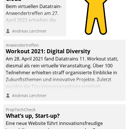
Beim virtuellen Datatrain-
Anwendertreffen am 27.
April 2022 erhielten die
Teilnehmerinnen und
Andreas Lerchner
Teilnehmer kurzweilige
Einblicke in innovative
Anwendertreffen
Cloud-Strategien und -
Workout 2021: Digital Diversity
Lösungen mit hohem
Am 28. April 2021 fand Datatrains 11. Workout statt,
Zukunftspotenzial.
diesmal als rein virtuelle Veranstaltung. Über 100
Teilnehmer erhielten straff organisierte Einblicke in
Zukunftsthemen und innovative Projekte. Zuletzt
wurden die Top-Interessengebiete ermittelt.
Andreas Lerchner
PropTechCheck
What’s up, Start-up?
Eine neue Website führt innovationsfreudige