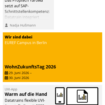
Das Proptech Yarowa
setzt auf SAP-
Schnittstellenkompetenz:
Datatrain integriert
Yarowas Portal zur
Nadja Hußmann
Vergabe und Verwaltung
von Aufträgen der
Wir sind dabei
operativen
EUREF Campus in Berlin
Instandhaltung in die
SAP-Systemlandschaft
deutscher
Wohnungsunternehmen
WohnZukunftsTag 2026
– und beschleunigt damit
29. Juni 2026
–
den Weg vom
30. Juni 2026
Mieteranliegen zum
Dienstleisterauftrag.
UVI-App
Warm auf die Hand
Datatrains flexible UVI-