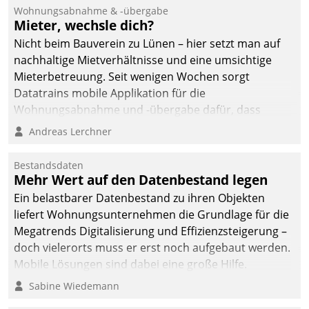
und Beschwerde-Management einen eigenen Kanal
Wohnungsabnahme & -übergabe
ein.
Mieter, wechsle dich?
Nicht beim Bauverein zu Lünen – hier setzt man auf
nachhaltige Mietverhältnisse und eine umsichtige
Mieterbetreuung. Seit wenigen Wochen sorgt
Datatrains mobile Applikation für die
Wohnungsabnahme und -übergabe dafür, dass
Mieter wohlgeordnet kommen und, so es sein muss,
Andreas Lerchner
gehen können.
Bestandsdaten
Mehr Wert auf den Datenbestand legen
Ein belastbarer Datenbestand zu ihren Objekten
liefert Wohnungsunternehmen die Grundlage für die
Megatrends Digitalisierung und Effizienzsteigerung –
doch vielerorts muss er erst noch aufgebaut werden.
Mobile Lösungen sind dabei eine große Hilfe.
Sabine Wiedemann