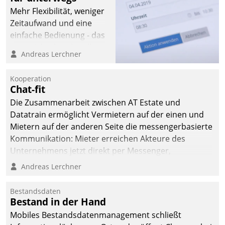
Mehr Flexibilität, weniger
Zeitaufwand und eine
einfache Bedienung - das
verspricht das aktuelle
Andreas Lerchner
Cockpit für mobile
Mitarbeiter von
Kooperation
Datatrain. Die meravis
Chat-fit
Wohnungsbau- und
Die Zusammenarbeit zwischen AT Estate und
Immobilien GmbH hat
Datatrain ermöglicht Vermietern auf der einen und
sich dabei für den Betrieb
Mietern auf der anderen Seite die messengerbasierte
der Lösung über die SAP
Kommunikation: Mieter erreichen Akteure des
Cloud Platform
Unternehmens jetzt direkt per Messenger,
entschieden - als erstes
Mitarbeiter oder Dienstleister empfangen oder
Andreas Lerchner
Unternehmen am
versenden die Nachrichten via Cockpit.
Wohnungsmarkt.
Bestandsdaten
Bestand in der Hand
Mobiles Bestandsdatenmanagement schließt