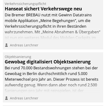
Verkehrssicherungspflicht
Hanseat sichert Verkehrswege neu
Die Bremer BREBAU nutzt mit Gewinn Datatrains
mobile Applikation „Meine Begehungen“, um die
Verkehrssicherungspflicht in ihren Beständen
wahrzunehmen. Mit „Meine Abnahmen & Übergaben“
ist nun ein weiteres Modul des Mobilen Cockpits im
Einsatz.
Andreas Lerchner
Objektsanierung
Gewobag digitalisiert Objektsanierung
Bei rund 70.000 Bestandswohnungen stehen bei der
Gewobag in Berlin durchschnittlich rund 5.000
Mieterwechsel pro Jahr an. Dieser Prozess ist bereits
aufwendig genug. Wenn dann aber noch rund 2.500
Sanierungen pro Jahr mit reinspielen, ist der
Betreuungs- und Organisationsaufwand immens. Im
Andreas Lerchner
Rahmen ihrer Digitalisierungsstrategie hat das