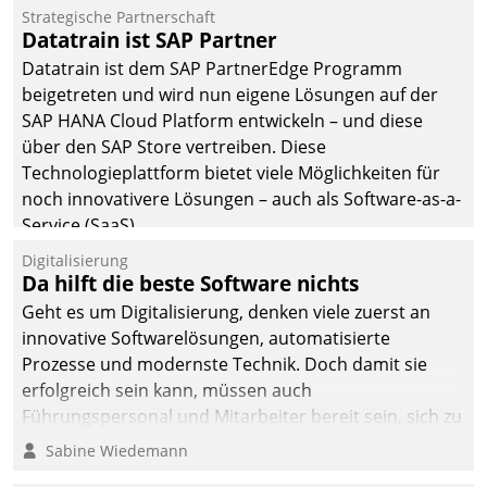
befolgt werden.
Strategische Partnerschaft
Datatrain ist SAP Partner
Datatrain ist dem SAP PartnerEdge Programm
beigetreten und wird nun eigene Lösungen auf der
SAP HANA Cloud Platform entwickeln – und diese
über den SAP Store vertreiben. Diese
Technologieplattform bietet viele Möglichkeiten für
noch innovativere Lösungen – auch als Software-as-a-
Service (SaaS).
Digitalisierung
Da hilft die beste Software nichts
Geht es um Digitalisierung, denken viele zuerst an
innovative Softwarelösungen, automatisierte
Prozesse und modernste Technik. Doch damit sie
erfolgreich sein kann, müssen auch
Führungspersonal und Mitarbeiter bereit sein, sich zu
verändern und anzupassen, sonst werden sie an ihr
Sabine Wiedemann
scheitern.