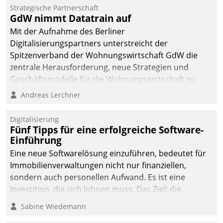
kommunale Wohnungsbauunternehmen daher
Strategische Partnerschaft
gemeinsam mit der Berliner Datatrain GmbH den
GdW nimmt Datatrain auf
Teilprozess der Objektsanierung digitalisiert.
Mit der Aufnahme des Berliner
Digitalisierungspartners unterstreicht der
Spitzenverband der Wohnungswirtschaft GdW die
zentrale Herausforderung, neue Strategien und
Geschäftsmodelle für die Wohnungswirtschaft zu
entwickeln.
Andreas Lerchner
Digitalisierung
Fünf Tipps für eine erfolgreiche Software-
Einführung
Eine neue Softwarelösung einzuführen, bedeutet für
Immobilienverwaltungen nicht nur finanziellen,
sondern auch personellen Aufwand. Es ist eine
Investition, die sich lohnen muss. Das Ziel: die
nachhaltige Optimierung der Geschäftsabläufe. Damit
Sabine Wiedemann
dieses Ziel erreicht wird, sollten einige Grundregeln