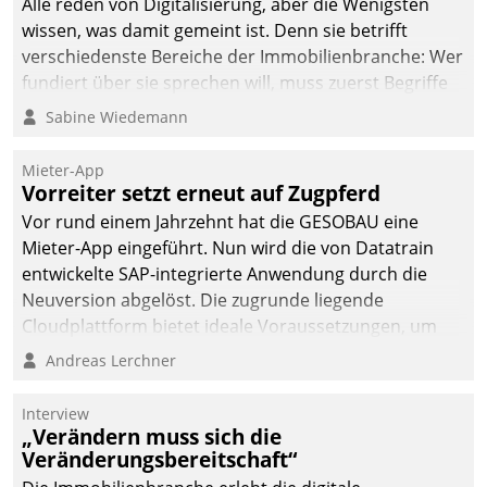
Alle reden von Digitalisierung, aber die Wenigsten
man auf
wissen, was damit gemeint ist. Denn sie betrifft
Cloudtechnologie,
verschiedenste Bereiche der Immobilienbranche: Wer
bewährte und Startup-
fundiert über sie sprechen will, muss zuerst Begriffe
Partner sowie erstmals
klären. Ein Aspekt ist die betriebliche Optimierung:
Sabine Wiedemann
agile Projektmethoden.
Moderne Softwarelösungen ermöglichen große
Einsparungen durch optimierte und automatisierte
Mieter-App
Prozesse. Doch man darf nicht zu viel erwarten: Allein
Vorreiter setzt erneut auf Zugpferd
mit der Einführung einer neuen Software ist es nicht
Vor rund einem Jahrzehnt hat die GESOBAU eine
getan. Die Digitalisierung erfordert von Unternehmen
Mieter-App eingeführt. Nun wird die von Datatrain
die Bereitschaft, sich zu überprüfen, zu hinterfragen
entwickelte SAP-integrierte Anwendung durch die
und zu verändern.
Neuversion abgelöst. Die zugrunde liegende
Cloudplattform bietet ideale Voraussetzungen, um
die Funktionalität der App zu erweitern und weitere
Andreas Lerchner
innovative Apps, auch von Drittanbietern, in SAP zu
integrieren.
Interview
„Verändern muss sich die
Veränderungsbereitschaft“