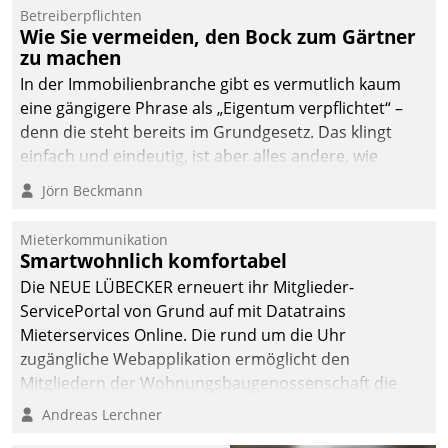
Dialogführung ermöglicht
Betreiberpflichten
Wie Sie vermeiden, den Bock zum Gärtner
dem externen
zu machen
Serviceteam, Anrufe von
In der Immobilienbranche gibt es vermutlich kaum
Mietenden zügiger und
eine gängigere Phrase als „Eigentum verpflichtet“ –
effizienter zu bearbeiten.
denn die steht bereits im Grundgesetz. Das klingt
einfach und eindeutig, ist aber alles andere, wie
Branchenbeschäftigte wissen. Denn mit der
Jörn Beckmann
Verantwortung folgen Verpflichtungen.
Mieterkommunikation
Smartwohnlich komfortabel
Die NEUE LÜBECKER erneuert ihr Mitglieder-
ServicePortal von Grund auf mit Datatrains
Mieterservices Online. Die rund um die Uhr
zugängliche Webapplikation ermöglicht den
Mitgliedern der Wohnungs­bau­genossenschaft die
Kontaktaufnahme per Smartphone, Tablet oder PC.
Andreas Lerchner