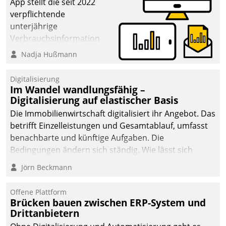
App stellt die seit 2022
verpflichtende
unterjährige
Verbrauchsinformation
schnell, zuverlässig und
Nadja Hußmann
leicht bekömmlich bereit:
Die monatlichen
Digitalisierung
Mitteilungen zum
Im Wandel wandlungsfähig –
Digitalisierung auf elastischer Basis
Heizungs- und
Wasserverbrauch gehen
Die Immobilienwirtschaft digitalisiert ihr Angebot. Das
automatisiert, vollständig
betrifft Einzelleistungen und Gesamtablauf, umfasst
und auf Wunsch über
benachbarte und künftige Aufgaben. Die
mehrere zuvor
Bedingungen ändern sich ständig. Wie lässt sich
festgelegte
technisch die Kontrolle wahren und zugleich Freiraum
Jörn Beckmann
Kommunikationswege bei
fürs Wachsen öffnen?
den Empfängern ein.
Offene Plattform
Brücken bauen zwischen ERP-System und
Drittanbietern