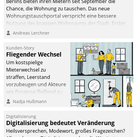
Berlins bieten ihren Mietern seit September die
Chance, die Wohnung zu tauschen. Das neue
Wohnungstauschportal verspricht eine bessere
Nutzung des knappen Wohnraums der Stadt. Erster
Anwendungsfall für Datatrains Lösung API-Hub mit
Andreas Lerchner
Schnittstellen zu den ERP-Systemen der
Unternehmen.
Kunden-Story
Fliegender Wechsel
Um kostspielige
Mieterwechsel zu
straffen, Leerstand
vorzubeugen und Akteure
wie Prozesse fließend zu
vernetzen, nutzt die
Nadja Hußmann
Berliner Gewobag seit
Jahresbeginn eine
Digitalisierung
Überblick, Einsicht und
Digitalisierung bedeutet Veränderung
Eingriff bietende Lösung.
Heilsversprechen, Modewort, großes Fragezeichen?
Zur Entwicklung setzte