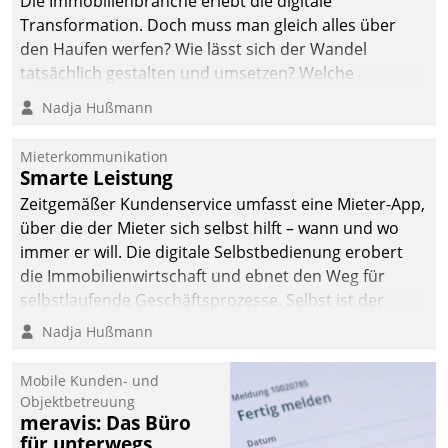
Die Immobilienbranche erlebt die digitale
Transformation. Doch muss man gleich alles über
den Haufen werfen? Wie lässt sich der Wandel
tatsächlich gestalten und umsetzen? Welche
Argumente zählen wirklich?
Nadja Hußmann
Mieterkommunikation
Smarte Leistung
Zeitgemäßer Kundenservice umfasst eine Mieter-App,
über die der Mieter sich selbst hilft – wann und wo
immer er will. Die digitale Selbstbedienung erobert
die Immobilienwirtschaft und ebnet den Weg für
selbstlaufende Geschäftsprozesse. Selbst ist der
Kunde und smart der Serviceanbieter.
Nadja Hußmann
Mobile Kunden- und
Objektbetreuung
meravis: Das Büro
für unterwegs