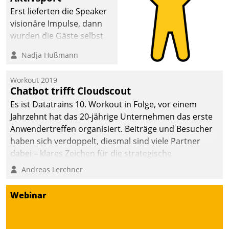
anspruchsvollen
Erst lieferten die Speaker
Aufgaben und
visionäre Impulse, dann
abnehmendem
wurden die Gäste selbst
Nachwuchs?
aktiv und sammelten
Nadja Hußmann
methodisch
Vernetzungsideen fürs
Workout 2019
Quartier. Dazwischen
Chatbot trifft Cloudscout
zeigte Datatrain, was es
Es ist Datatrains 10. Workout in Folge, vor einem
Neues zu bieten hat.
Jahrzehnt hat das 20-jährige Unternehmen das erste
Anwendertreffen organisiert. Beiträge und Besucher
haben sich verdoppelt, diesmal sind viele Partner
dabei – klares Zeichen für die strategische
Fokussierung auf den Kunden.
Andreas Lerchner
Webinar