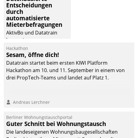
Entscheidungen
durch
automatisierte
Mieterbefragungen
AktivBo und Datatrain
kooperieren –
Immobilienunternehmen
Hackathon
Sesam, öffne dich!
profitieren: Die nahtlose
Integration der Lösungen
Datatrain startet beim ersten KIWI Platform
von AktivBo und
Hackathon am 10. und 11. September in einem von
Datatrain ermöglicht
drei PropTech-Teams und landet auf Platz 1.
automatisiert ausgelöste,
zielgerichtete
Mieterbefragungen – eine
Andreas Lerchner
starke Grundlage für
intelligente,
Berliner Wohnungstauschportal
datengestützte
Guter Schnitt bei Wohnungstausch
Entscheidungen.
Die landeseigenen Wohnungsbaugesellschaften