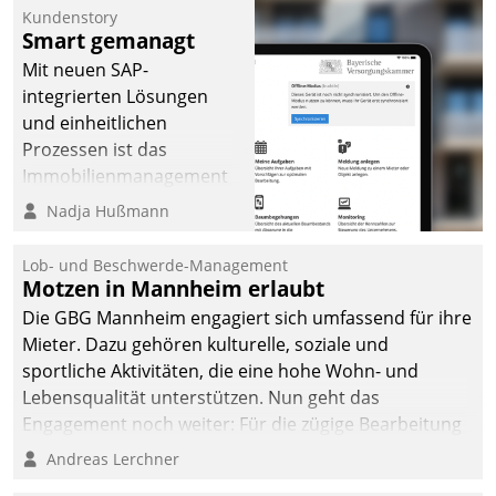
Kundenstory
Smart gemanagt
Mit neuen SAP-
integrierten Lösungen
und einheitlichen
Prozessen ist das
Immobilienmanagement
der Bayerischen
Nadja Hußmann
Versorgungskammer im
Ressort Kapitalanlage für
Lob- und Beschwerde-Management
künftige Aufgaben und
Motzen in Mannheim erlaubt
Herausforderungen
Die GBG Mannheim engagiert sich umfassend für ihre
gerüstet.
Mieter. Dazu gehören kulturelle, soziale und
sportliche Aktivitäten, die eine hohe Wohn- und
Lebensqualität unterstützen. Nun geht das
Engagement noch weiter: Für die zügige Bearbeitung
von Beschwerden – oder Lob – richtet das
Andreas Lerchner
Unternehmen mit Datatrains Applikation fürs Lob-