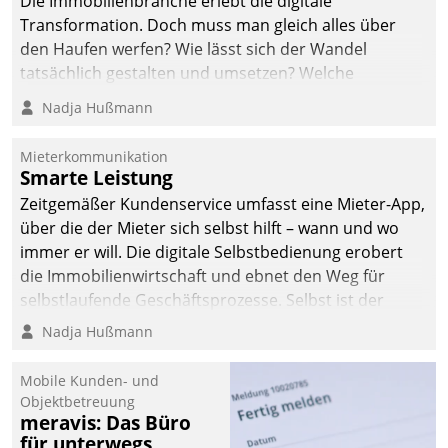
Die Immobilienbranche erlebt die digitale
Transformation. Doch muss man gleich alles über
den Haufen werfen? Wie lässt sich der Wandel
tatsächlich gestalten und umsetzen? Welche
Argumente zählen wirklich?
Nadja Hußmann
Mieterkommunikation
Smarte Leistung
Zeitgemäßer Kundenservice umfasst eine Mieter-App,
über die der Mieter sich selbst hilft – wann und wo
immer er will. Die digitale Selbstbedienung erobert
die Immobilienwirtschaft und ebnet den Weg für
selbstlaufende Geschäftsprozesse. Selbst ist der
Kunde und smart der Serviceanbieter.
Nadja Hußmann
Mobile Kunden- und
Objektbetreuung
meravis: Das Büro
für unterwegs