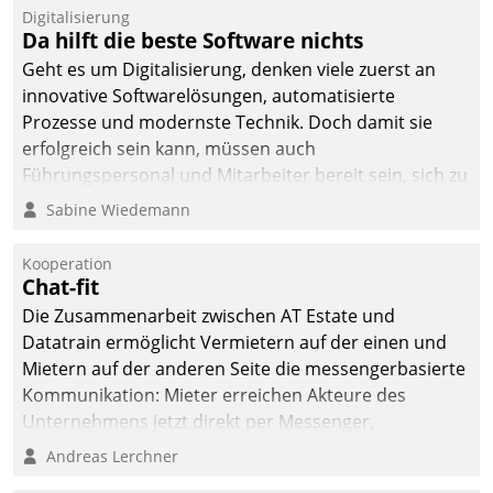
Digitalisierung
Da hilft die beste Software nichts
Geht es um Digitalisierung, denken viele zuerst an
innovative Softwarelösungen, automatisierte
Prozesse und modernste Technik. Doch damit sie
erfolgreich sein kann, müssen auch
Führungspersonal und Mitarbeiter bereit sein, sich zu
verändern und anzupassen, sonst werden sie an ihr
Sabine Wiedemann
scheitern.
Kooperation
Chat-fit
Die Zusammenarbeit zwischen AT Estate und
Datatrain ermöglicht Vermietern auf der einen und
Mietern auf der anderen Seite die messengerbasierte
Kommunikation: Mieter erreichen Akteure des
Unternehmens jetzt direkt per Messenger,
Mitarbeiter oder Dienstleister empfangen oder
Andreas Lerchner
versenden die Nachrichten via Cockpit.