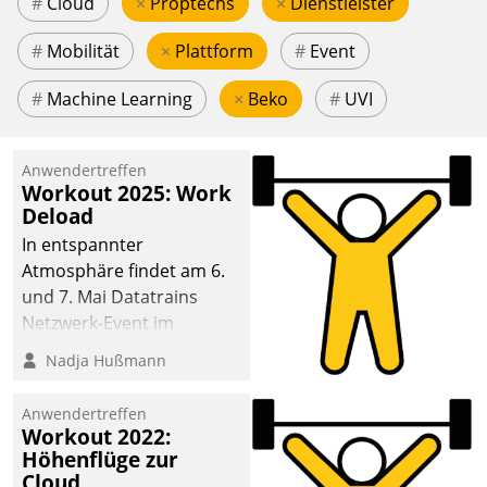
#
Cloud
×
Proptechs
×
Dienstleister
#
Mobilität
×
Plattform
#
Event
#
Machine Learning
×
Beko
#
UVI
Anwendertreffen
Workout 2025: Work
Deload
In entspannter
Atmosphäre findet am 6.
und 7. Mai Datatrains
Netzwerk-Event im
Kunden- und Partnerkreis
Nadja Hußmann
statt. Zentrale Frage: Wie
lassen sich
Anwendertreffen
Mammutprojekte
Workout 2022:
meistern und Workloads
Höhenflüge zur
Cloud
wuppen – bei zunehmend