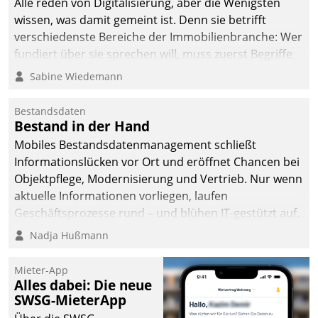
Alle reden von Digitalisierung, aber die Wenigsten
wissen, was damit gemeint ist. Denn sie betrifft
verschiedenste Bereiche der Immobilienbranche: Wer
fundiert über sie sprechen will, muss zuerst Begriffe
klären. Ein Aspekt ist die betriebliche Optimierung:
Sabine Wiedemann
Moderne Softwarelösungen ermöglichen große
Einsparungen durch optimierte und automatisierte
Bestandsdaten
Prozesse. Doch man darf nicht zu viel erwarten: Allein
Bestand in der Hand
mit der Einführung einer neuen Software ist es nicht
Mobiles Bestandsdatenmanagement schließt
getan. Die Digitalisierung erfordert von Unternehmen
Informationslücken vor Ort und eröffnet Chancen bei
die Bereitschaft, sich zu überprüfen, zu hinterfragen
Objektpflege, Modernisierung und Vertrieb. Nur wenn
und zu verändern.
aktuelle Informationen vorliegen, laufen
Geschäftsprozesse rund – und blühen IT-gestützt auf.
Nadja Hußmann
Mieter-App
Alles dabei: Die neue
SWSG-MieterApp