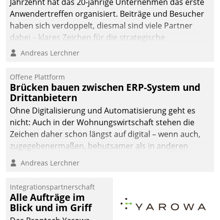
Jahrzehnt hat das 20-jährige Unternehmen das erste
Anwendertreffen organisiert. Beiträge und Besucher
haben sich verdoppelt, diesmal sind viele Partner
dabei – klares Zeichen für die strategische
Fokussierung auf den Kunden.
Andreas Lerchner
Offene Plattform
Brücken bauen zwischen ERP-System und
Drittanbietern
Ohne Digitalisierung und Automatisierung geht es
nicht: Auch in der Wohnungswirtschaft stehen die
Zeichen daher schon längst auf digital – wenn auch,
zugegebenermaßen, behutsamer als in anderen
Branchen.
Andreas Lerchner
Integrationspartnerschaft
Alle Aufträge im
Blick und im Griff