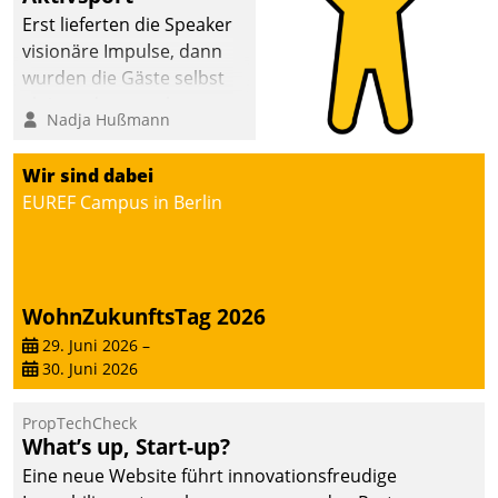
Erst lieferten die Speaker
visionäre Impulse, dann
wurden die Gäste selbst
aktiv und sammelten
Nadja Hußmann
methodisch
Vernetzungsideen fürs
Wir sind dabei
Quartier. Dazwischen
EUREF Campus in Berlin
zeigte Datatrain, was es
Neues zu bieten hat.
WohnZukunftsTag 2026
29. Juni 2026
–
30. Juni 2026
PropTechCheck
What’s up, Start-up?
Eine neue Website führt innovationsfreudige