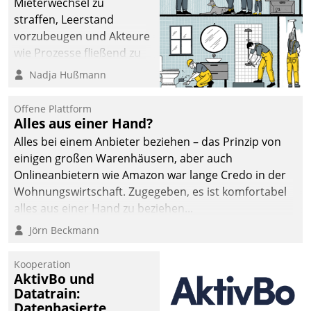
Mieterwechsel zu
straffen, Leerstand
vorzubeugen und Akteure
wie Prozesse fließend zu
vernetzen, nutzt die
Nadja Hußmann
Berliner Gewobag seit
Jahresbeginn eine
Offene Plattform
Überblick, Einsicht und
Alles aus einer Hand?
Eingriff bietende Lösung.
Alles bei einem Anbieter beziehen – das Prinzip von
Zur Entwicklung setzte
einigen großen Warenhäusern, aber auch
man auf
Onlineanbietern wie Amazon war lange Credo in der
Cloudtechnologie,
Wohnungswirtschaft. Zugegeben, es ist komfortabel
bewährte und Startup-
alles aus einer Hand zu beziehen...
Partner sowie erstmals
Jörn Beckmann
agile Projektmethoden.
Kooperation
AktivBo und
Datatrain:
Datenbasierte