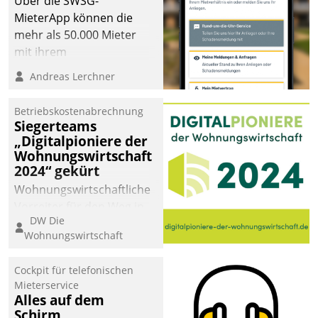
Über die SWSG-
MieterApp können die
mehr als 50.000 Mieter
mit ihrem
Wohnungsunternehmen
Andreas Lerchner
kommunizieren, auf dem
Laufenden bleiben, Daten
Betriebskostenabrechnung
einsehen und ändern
Siegerteams
oder
„Digitalpioniere der
Wohnungswirtschaft
Schadensmeldungen
2024“ gekürt
abgeben – rund um die
Uhr.
Wohnungswirtschaftliche
Vorreiter für den Weg in
DW Die
eine digitale Zukunft zu
Wohnungswirtschaft
finden, ist das Ziel des
Awards „Digitalpioniere
Cockpit für telefonischen
der
Mieterservice
Wohnungswirtschaft“.
Alles auf dem
Bewerben können sich
Schirm