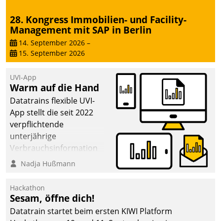
28. Kongress Immobilien- und Facility-
Management mit SAP in Berlin
14. September 2026
–
15. September 2026
UVI-App
Warm auf die Hand
Datatrains flexible UVI-
App stellt die seit 2022
verpflichtende
unterjährige
Verbrauchsinformation
schnell, zuverlässig und
Nadja Hußmann
leicht bekömmlich bereit:
Die monatlichen
Hackathon
Mitteilungen zum
Sesam, öffne dich!
Heizungs- und
Datatrain startet beim ersten KIWI Platform
Wasserverbrauch gehen