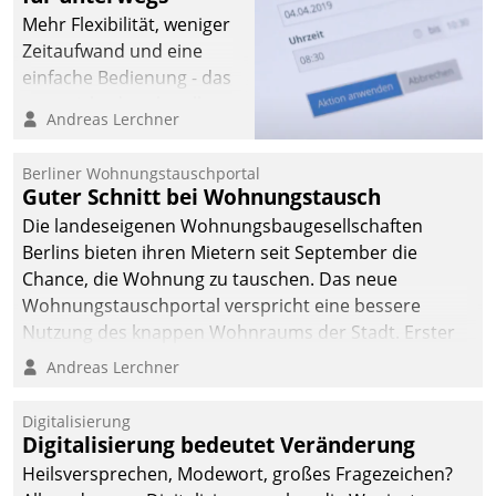
Mehr Flexibilität, weniger
Zeitaufwand und eine
einfache Bedienung - das
verspricht das aktuelle
Andreas Lerchner
Cockpit für mobile
Mitarbeiter von
Berliner Wohnungstauschportal
Datatrain. Die meravis
Guter Schnitt bei Wohnungstausch
Wohnungsbau- und
Die landeseigenen Wohnungsbaugesellschaften
Immobilien GmbH hat
Berlins bieten ihren Mietern seit September die
sich dabei für den Betrieb
Chance, die Wohnung zu tauschen. Das neue
der Lösung über die SAP
Wohnungstauschportal verspricht eine bessere
Cloud Platform
Nutzung des knappen Wohnraums der Stadt. Erster
entschieden - als erstes
Anwendungsfall für Datatrains Lösung API-Hub mit
Andreas Lerchner
Unternehmen am
Schnittstellen zu den ERP-Systemen der
Wohnungsmarkt.
Unternehmen.
Digitalisierung
Digitalisierung bedeutet Veränderung
Heilsversprechen, Modewort, großes Fragezeichen?