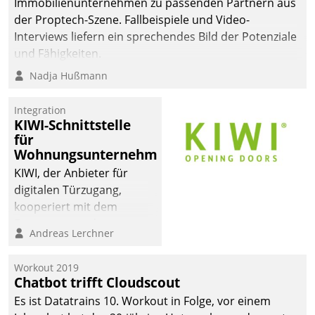
Immobilienunternehmen zu passenden Partnern aus
der Proptech-Szene. Fallbeispiele und Video-
Interviews liefern ein sprechendes Bild der Potenziale
und Fähigkeiten.
Nadja Hußmann
Integration
KIWI-Schnittstelle
für
Wohnungsunternehmen
KIWI, der Anbieter für
digitalen Türzugang,
kooperiert mit dem
Beratungs- und
Andreas Lerchner
Softwareentwicklungshaus
Datatrain.
Workout 2019
Chatbot trifft Cloudscout
Es ist Datatrains 10. Workout in Folge, vor einem