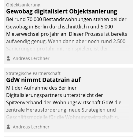
Objektsanierung
Gewobag digitalisiert Objektsanierung
Bei rund 70.000 Bestandswohnungen stehen bei der
Gewobag in Berlin durchschnittlich rund 5.000
Mieterwechsel pro Jahr an. Dieser Prozess ist bereits
aufwendig genug. Wenn dann aber noch rund 2.500
Sanierungen pro Jahr mit reinspielen, ist der
Betreuungs- und Organisationsaufwand immens. Im
Andreas Lerchner
Rahmen ihrer Digitalisierungsstrategie hat das
kommunale Wohnungsbauunternehmen daher
Strategische Partnerschaft
gemeinsam mit der Berliner Datatrain GmbH den
GdW nimmt Datatrain auf
Teilprozess der Objektsanierung digitalisiert.
Mit der Aufnahme des Berliner
Digitalisierungspartners unterstreicht der
Spitzenverband der Wohnungswirtschaft GdW die
zentrale Herausforderung, neue Strategien und
Geschäftsmodelle für die Wohnungswirtschaft zu
entwickeln.
Andreas Lerchner