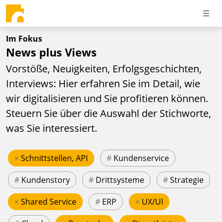
Im Fokus
News plus Views
Vorstöße, Neuigkeiten, Erfolgsgeschichten,
Interviews: Hier erfahren Sie im Detail, wie
wir digitalisieren und Sie profitieren können.
Steuern Sie über die Auswahl der Stichworte,
was Sie interessiert.
×
Schnittstellen, API
#
Kundenservice
#
Kundenstory
#
Drittsysteme
#
Strategie
×
Shared Service
#
ERP
×
UX/UI