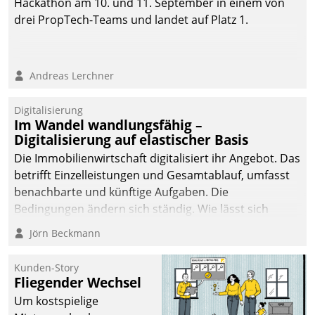
Hackathon am 10. und 11. September in einem von
automatisiert, vollständig
drei PropTech-Teams und landet auf Platz 1.
und auf Wunsch über
mehrere zuvor
festgelegte
Andreas Lerchner
Kommunikationswege bei
den Empfängern ein.
Digitalisierung
Im Wandel wandlungsfähig –
Digitalisierung auf elastischer Basis
Die Immobilienwirtschaft digitalisiert ihr Angebot. Das
betrifft Einzelleistungen und Gesamtablauf, umfasst
benachbarte und künftige Aufgaben. Die
Bedingungen ändern sich ständig. Wie lässt sich
technisch die Kontrolle wahren und zugleich Freiraum
Jörn Beckmann
fürs Wachsen öffnen?
Kunden-Story
Fliegender Wechsel
Um kostspielige