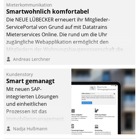
Mieterkommunikation
Smartwohnlich komfortabel
Die NEUE LÜBECKER erneuert ihr Mitglieder-
ServicePortal von Grund auf mit Datatrains
Mieterservices Online. Die rund um die Uhr
zugängliche Webapplikation ermöglicht den
Mitgliedern der Wohnungs­bau­genossenschaft die
Kontaktaufnahme per Smartphone, Tablet oder PC.
Andreas Lerchner
Kundenstory
Smart gemanagt
Mit neuen SAP-
integrierten Lösungen
und einheitlichen
Prozessen ist das
Immobilienmanagement
der Bayerischen
Nadja Hußmann
Versorgungskammer im