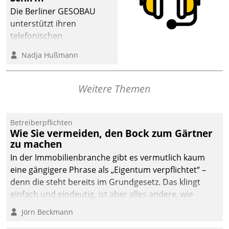
dafür ein Team
Die Berliner GESOBAU
bestehend aus
unterstützt ihren
Wohnungsunternehmen
telefonischen
und PropTech.
Mieterservice mit einem
Nadja Hußmann
digitalen Cockpit, das
situationsbezogen
passende Fragen und
Weitere Themen
Schlagworte auswirft.
Eine intuitive
Dialogführung ermöglicht
Betreiberpflichten
Wie Sie vermeiden, den Bock zum Gärtner
dem externen
zu machen
Serviceteam, Anrufe von
In der Immobilienbranche gibt es vermutlich kaum
Mietenden zügiger und
eine gängigere Phrase als „Eigentum verpflichtet“ –
effizienter zu bearbeiten.
denn die steht bereits im Grundgesetz. Das klingt
einfach und eindeutig, ist aber alles andere, wie
Branchenbeschäftigte wissen. Denn mit der
Jörn Beckmann
Verantwortung folgen Verpflichtungen.