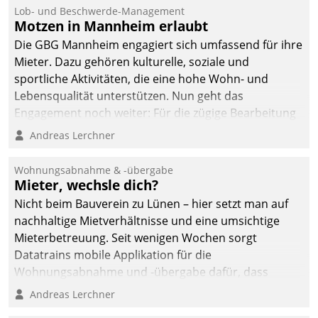
Ressort Kapitalanlage für
Lob- und Beschwerde-Management
künftige Aufgaben und
Motzen in Mannheim erlaubt
Herausforderungen
Die GBG Mannheim engagiert sich umfassend für ihre
gerüstet.
Mieter. Dazu gehören kulturelle, soziale und
sportliche Aktivitäten, die eine hohe Wohn- und
Lebensqualität unterstützen. Nun geht das
Engagement noch weiter: Für die zügige Bearbeitung
von Beschwerden – oder Lob – richtet das
Andreas Lerchner
Unternehmen mit Datatrains Applikation fürs Lob-
und Beschwerde-Management einen eigenen Kanal
Wohnungsabnahme & -übergabe
ein.
Mieter, wechsle dich?
Nicht beim Bauverein zu Lünen – hier setzt man auf
nachhaltige Mietverhältnisse und eine umsichtige
Mieterbetreuung. Seit wenigen Wochen sorgt
Datatrains mobile Applikation für die
Wohnungsabnahme und -übergabe dafür, dass
Mieter wohlgeordnet kommen und, so es sein muss,
Andreas Lerchner
gehen können.