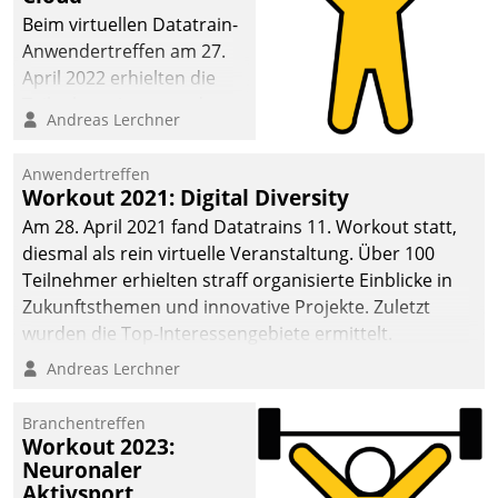
anspruchsvollen
Beim virtuellen Datatrain-
Aufgaben und
Anwendertreffen am 27.
abnehmendem
April 2022 erhielten die
Nachwuchs?
Teilnehmerinnen und
Andreas Lerchner
Teilnehmer kurzweilige
Einblicke in innovative
Anwendertreffen
Cloud-Strategien und -
Workout 2021: Digital Diversity
Lösungen mit hohem
Am 28. April 2021 fand Datatrains 11. Workout statt,
Zukunftspotenzial.
diesmal als rein virtuelle Veranstaltung. Über 100
Teilnehmer erhielten straff organisierte Einblicke in
Zukunftsthemen und innovative Projekte. Zuletzt
wurden die Top-Interessengebiete ermittelt.
Andreas Lerchner
Branchentreffen
Workout 2023:
Neuronaler
Aktivsport