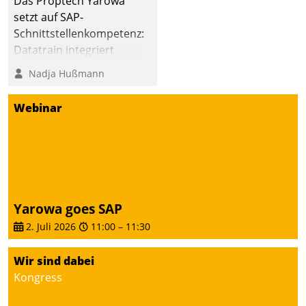
Das Proptech Yarowa
setzt auf SAP-
Schnittstellenkompetenz:
Datatrain integriert
Yarowas Portal zur
Nadja Hußmann
Vergabe und Verwaltung
von Aufträgen der
Webinar
operativen
Instandhaltung in die
SAP-Systemlandschaft
deutscher
Wohnungsunternehmen
– und beschleunigt damit
Yarowa goes SAP
den Weg vom
2. Juli 2026
11:00
–
11:30
Mieteranliegen zum
Dienstleisterauftrag.
Wir sind dabei
Kongress