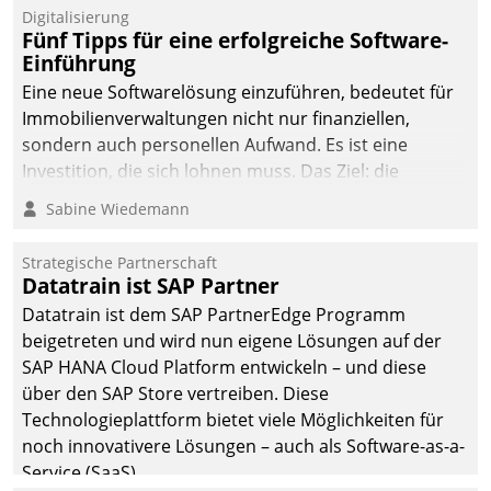
Digitalisierung
Fünf Tipps für eine erfolgreiche Software-
Einführung
Eine neue Softwarelösung einzuführen, bedeutet für
Immobilienverwaltungen nicht nur finanziellen,
sondern auch personellen Aufwand. Es ist eine
Investition, die sich lohnen muss. Das Ziel: die
nachhaltige Optimierung der Geschäftsabläufe. Damit
Sabine Wiedemann
dieses Ziel erreicht wird, sollten einige Grundregeln
befolgt werden.
Strategische Partnerschaft
Datatrain ist SAP Partner
Datatrain ist dem SAP PartnerEdge Programm
beigetreten und wird nun eigene Lösungen auf der
SAP HANA Cloud Platform entwickeln – und diese
über den SAP Store vertreiben. Diese
Technologieplattform bietet viele Möglichkeiten für
noch innovativere Lösungen – auch als Software-as-a-
Service (SaaS).