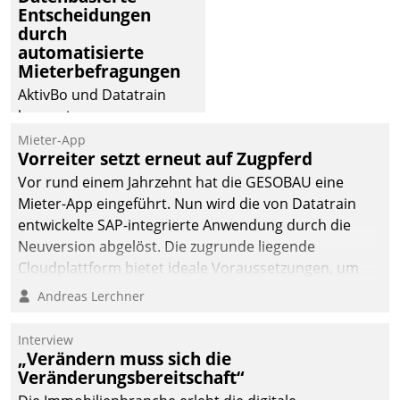
Entscheidungen
durch
automatisierte
Mieterbefragungen
AktivBo und Datatrain
kooperieren –
Immobilienunternehmen
Mieter-App
Vorreiter setzt erneut auf Zugpferd
profitieren: Die nahtlose
Integration der Lösungen
Vor rund einem Jahrzehnt hat die GESOBAU eine
von AktivBo und
Mieter-App eingeführt. Nun wird die von Datatrain
Datatrain ermöglicht
entwickelte SAP-integrierte Anwendung durch die
automatisiert ausgelöste,
Neuversion abgelöst. Die zugrunde liegende
zielgerichtete
Cloudplattform bietet ideale Voraussetzungen, um
Mieterbefragungen – eine
die Funktionalität der App zu erweitern und weitere
Andreas Lerchner
starke Grundlage für
innovative Apps, auch von Drittanbietern, in SAP zu
intelligente,
integrieren.
Interview
datengestützte
„Verändern muss sich die
Entscheidungen.
Veränderungsbereitschaft“