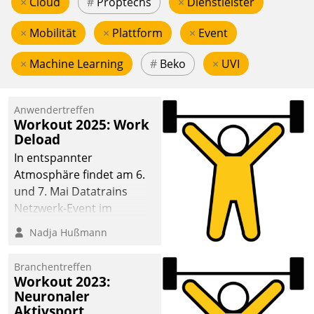
×
Cloud
#
Proptechs
×
Dienstleister
×
Mobilität
×
Plattform
×
Event
×
Machine Learning
#
Beko
×
UVI
Anwendertreffen
Workout 2025: Work
Deload
In entspannter
Atmosphäre findet am 6.
und 7. Mai Datatrains
Netzwerk-Event im
Kunden- und Partnerkreis
Nadja Hußmann
statt. Zentrale Frage: Wie
lassen sich
Branchentreffen
Mammutprojekte
Workout 2023:
meistern und Workloads
Neuronaler
Aktivsport
wuppen – bei zunehmend