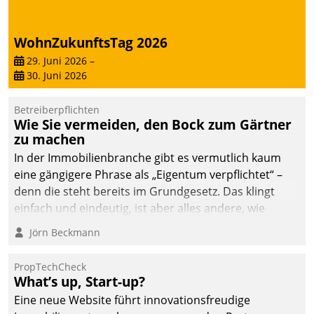
deutscher
Wohnungsunternehmen
WohnZukunftsTag 2026
– und beschleunigt damit
29. Juni 2026
–
den Weg vom
30. Juni 2026
Mieteranliegen zum
Dienstleisterauftrag.
Betreiberpflichten
Wie Sie vermeiden, den Bock zum Gärtner
zu machen
In der Immobilienbranche gibt es vermutlich kaum
eine gängigere Phrase als „Eigentum verpflichtet“ –
denn die steht bereits im Grundgesetz. Das klingt
einfach und eindeutig, ist aber alles andere, wie
Branchenbeschäftigte wissen. Denn mit der
Jörn Beckmann
Verantwortung folgen Verpflichtungen.
PropTechCheck
What’s up, Start-up?
Eine neue Website führt innovationsfreudige