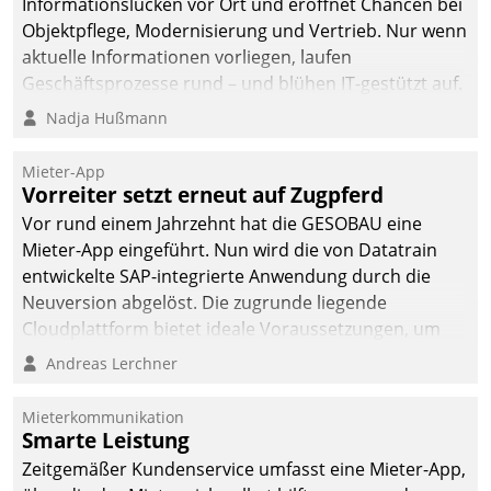
Informationslücken vor Ort und eröffnet Chancen bei
Objektpflege, Modernisierung und Vertrieb. Nur wenn
aktuelle Informationen vorliegen, laufen
Geschäftsprozesse rund – und blühen IT-gestützt auf.
Nadja Hußmann
Mieter-App
Vorreiter setzt erneut auf Zugpferd
Vor rund einem Jahrzehnt hat die GESOBAU eine
Mieter-App eingeführt. Nun wird die von Datatrain
entwickelte SAP-integrierte Anwendung durch die
Neuversion abgelöst. Die zugrunde liegende
Cloudplattform bietet ideale Voraussetzungen, um
die Funktionalität der App zu erweitern und weitere
Andreas Lerchner
innovative Apps, auch von Drittanbietern, in SAP zu
integrieren.
Mieterkommunikation
Smarte Leistung
Zeitgemäßer Kundenservice umfasst eine Mieter-App,