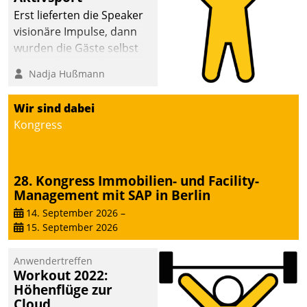
anspruchsvollen
Erst lieferten die Speaker
Aufgaben und
visionäre Impulse, dann
abnehmendem
wurden die Gäste selbst
Nachwuchs?
aktiv und sammelten
Nadja Hußmann
methodisch
Vernetzungsideen fürs
Wir sind dabei
Quartier. Dazwischen
Kongress
zeigte Datatrain, was es
Neues zu bieten hat.
28. Kongress Immobilien- und Facility-
Management mit SAP in Berlin
14. September 2026
–
15. September 2026
Anwendertreffen
Workout 2022:
Höhenflüge zur
Cloud