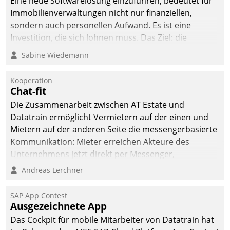
Eine neue Softwarelösung einzuführen, bedeutet für
Immobilienverwaltungen nicht nur finanziellen,
sondern auch personellen Aufwand. Es ist eine
Investition, die sich lohnen muss. Das Ziel: die
nachhaltige Optimierung der Geschäftsabläufe. Damit
Sabine Wiedemann
dieses Ziel erreicht wird, sollten einige Grundregeln
befolgt werden.
Kooperation
Chat-fit
Die Zusammenarbeit zwischen AT Estate und
Datatrain ermöglicht Vermietern auf der einen und
Mietern auf der anderen Seite die messengerbasierte
Kommunikation: Mieter erreichen Akteure des
Unternehmens jetzt direkt per Messenger,
Mitarbeiter oder Dienstleister empfangen oder
Andreas Lerchner
versenden die Nachrichten via Cockpit.
SAP App Contest
Ausgezeichnete App
Das Cockpit für mobile Mitarbeiter von Datatrain hat