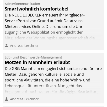
Dialogführung ermöglicht
Mieterkommunikation
Smartwohnlich komfortabel
dem externen
Serviceteam, Anrufe von
Die NEUE LÜBECKER erneuert ihr Mitglieder-
Mietenden zügiger und
ServicePortal von Grund auf mit Datatrains
effizienter zu bearbeiten.
Mieterservices Online. Die rund um die Uhr
zugängliche Webapplikation ermöglicht den
Mitgliedern der Wohnungs­bau­genossenschaft die
Kontaktaufnahme per Smartphone, Tablet oder PC.
Andreas Lerchner
Lob- und Beschwerde-Management
Motzen in Mannheim erlaubt
Die GBG Mannheim engagiert sich umfassend für ihre
Mieter. Dazu gehören kulturelle, soziale und
sportliche Aktivitäten, die eine hohe Wohn- und
Lebensqualität unterstützen. Nun geht das
Engagement noch weiter: Für die zügige Bearbeitung
von Beschwerden – oder Lob – richtet das
Andreas Lerchner
Unternehmen mit Datatrains Applikation fürs Lob-