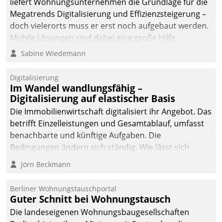
liefert Wohnungsunternehmen die Grundlage für die
sich dabei für den Betrieb
Megatrends Digitalisierung und Effizienzsteigerung –
der Lösung über die SAP
doch vielerorts muss er erst noch aufgebaut werden.
Cloud Platform
Mobile Lösungen sind dabei eine große Hilfe.
entschieden - als erstes
Sabine Wiedemann
Unternehmen am
Wohnungsmarkt.
Digitalisierung
Im Wandel wandlungsfähig –
Digitalisierung auf elastischer Basis
Die Immobilienwirtschaft digitalisiert ihr Angebot. Das
betrifft Einzelleistungen und Gesamtablauf, umfasst
benachbarte und künftige Aufgaben. Die
Bedingungen ändern sich ständig. Wie lässt sich
technisch die Kontrolle wahren und zugleich Freiraum
Jörn Beckmann
fürs Wachsen öffnen?
Berliner Wohnungstauschportal
Guter Schnitt bei Wohnungstausch
Die landeseigenen Wohnungsbaugesellschaften