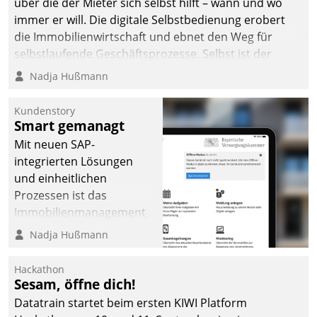
über die der Mieter sich selbst hilft – wann und wo
immer er will. Die digitale Selbstbedienung erobert
die Immobilienwirtschaft und ebnet den Weg für
selbstlaufende Geschäftsprozesse. Selbst ist der
Kunde und smart der Serviceanbieter.
Nadja Hußmann
Kundenstory
Smart gemanagt
Mit neuen SAP-
integrierten Lösungen
und einheitlichen
Prozessen ist das
Immobilienmanagement
der Bayerischen
Nadja Hußmann
Versorgungskammer im
Ressort Kapitalanlage für
Hackathon
künftige Aufgaben und
Sesam, öffne dich!
Herausforderungen
Datatrain startet beim ersten KIWI Platform
gerüstet.