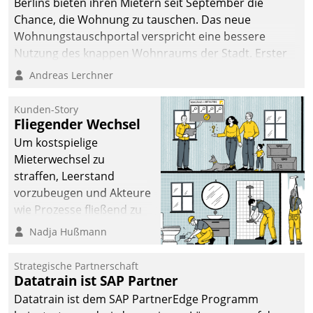
Berlins bieten ihren Mietern seit September die
Chance, die Wohnung zu tauschen. Das neue
Wohnungstauschportal verspricht eine bessere
Nutzung des knappen Wohnraums der Stadt. Erster
Anwendungsfall für Datatrains Lösung API-Hub mit
Andreas Lerchner
Schnittstellen zu den ERP-Systemen der
Unternehmen.
Kunden-Story
Fliegender Wechsel
Um kostspielige
Mieterwechsel zu
straffen, Leerstand
vorzubeugen und Akteure
wie Prozesse fließend zu
vernetzen, nutzt die
Nadja Hußmann
Berliner Gewobag seit
Jahresbeginn eine
Strategische Partnerschaft
Überblick, Einsicht und
Datatrain ist SAP Partner
Eingriff bietende Lösung.
Datatrain ist dem SAP PartnerEdge Programm
Zur Entwicklung setzte