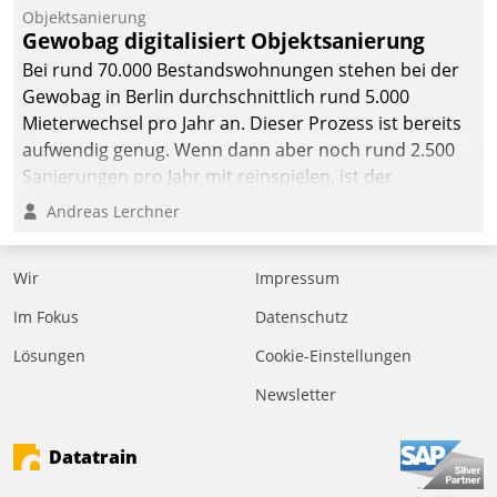
Objektsanierung
Gewobag digitalisiert Objektsanierung
Bei rund 70.000 Bestandswohnungen stehen bei der
Gewobag in Berlin durchschnittlich rund 5.000
Mieterwechsel pro Jahr an. Dieser Prozess ist bereits
aufwendig genug. Wenn dann aber noch rund 2.500
Sanierungen pro Jahr mit reinspielen, ist der
Betreuungs- und Organisationsaufwand immens. Im
Andreas Lerchner
Rahmen ihrer Digitalisierungsstrategie hat das
kommunale Wohnungsbauunternehmen daher
Wir
Impressum
gemeinsam mit der Berliner Datatrain GmbH den
Teilprozess der Objektsanierung digitalisiert.
Im Fokus
Datenschutz
Lösungen
Cookie-Einstellungen
Newsletter
Datatrain