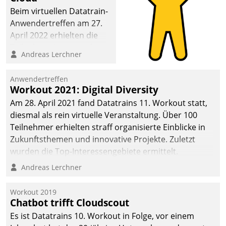
Beim virtuellen Datatrain-
Anwendertreffen am 27.
April 2022 erhielten die
Teilnehmerinnen und
Andreas Lerchner
Teilnehmer kurzweilige
Einblicke in innovative
Anwendertreffen
Cloud-Strategien und -
Workout 2021: Digital Diversity
Lösungen mit hohem
Am 28. April 2021 fand Datatrains 11. Workout statt,
Zukunftspotenzial.
diesmal als rein virtuelle Veranstaltung. Über 100
Teilnehmer erhielten straff organisierte Einblicke in
Zukunftsthemen und innovative Projekte. Zuletzt
wurden die Top-Interessengebiete ermittelt.
Andreas Lerchner
Workout 2019
Chatbot trifft Cloudscout
Es ist Datatrains 10. Workout in Folge, vor einem