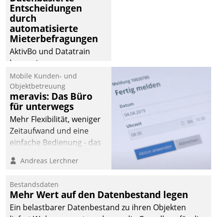
Entscheidungen
durch
automatisierte
Mieterbefragungen
AktivBo und Datatrain
kooperieren –
Immobilienunternehmen
Mobile Kunden- und
profitieren: Die nahtlose
Objektbetreuung
meravis: Das Büro
Integration der Lösungen
für unterwegs
von AktivBo und
Mehr Flexibilität, weniger
Datatrain ermöglicht
Zeitaufwand und eine
automatisiert ausgelöste,
einfache Bedienung - das
zielgerichtete
verspricht das aktuelle
Mieterbefragungen – eine
Andreas Lerchner
Cockpit für mobile
starke Grundlage für
Mitarbeiter von
intelligente,
Bestandsdaten
Datatrain. Die meravis
datengestützte
Mehr Wert auf den Datenbestand legen
Wohnungsbau- und
Entscheidungen.
Ein belastbarer Datenbestand zu ihren Objekten
Immobilien GmbH hat