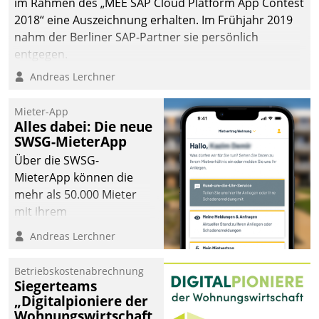
im Rahmen des „MEE SAP Cloud Platform App Contest
2018“ eine Auszeichnung erhalten. Im Frühjahr 2019
nahm der Berliner SAP-Partner sie persönlich
entgegen.
Andreas Lerchner
Mieter-App
Alles dabei: Die neue
SWSG-MieterApp
Über die SWSG-
MieterApp können die
mehr als 50.000 Mieter
mit ihrem
Wohnungsunternehmen
Andreas Lerchner
kommunizieren, auf dem
Laufenden bleiben, Daten
Betriebskostenabrechnung
einsehen und ändern
Siegerteams
oder
„Digitalpioniere der
Wohnungswirtschaft
Schadensmeldungen