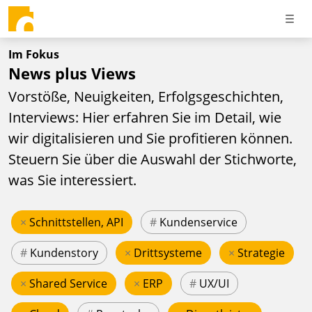
Im Fokus
News plus Views
Vorstöße, Neuigkeiten, Erfolgsgeschichten,
Interviews: Hier erfahren Sie im Detail, wie
wir digitalisieren und Sie profitieren können.
Steuern Sie über die Auswahl der Stichworte,
was Sie interessiert.
×
Schnittstellen, API
#
Kundenservice
#
Kundenstory
×
Drittsysteme
×
Strategie
×
Shared Service
×
ERP
#
UX/UI