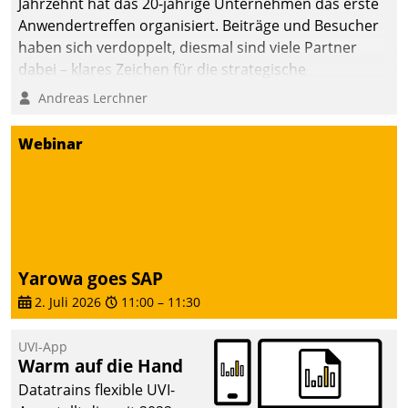
Jahrzehnt hat das 20-jährige Unternehmen das erste
Anwendertreffen organisiert. Beiträge und Besucher
haben sich verdoppelt, diesmal sind viele Partner
dabei – klares Zeichen für die strategische
Fokussierung auf den Kunden.
Andreas Lerchner
Webinar
Yarowa goes SAP
2. Juli 2026
11:00
–
11:30
UVI-App
Warm auf die Hand
Datatrains flexible UVI-