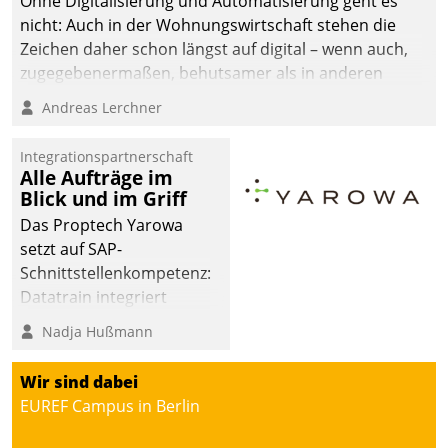
Ohne Digitalisierung und Automatisierung geht es
die Bereitschaft, sich zu überprüfen, zu hinterfragen
nicht: Auch in der Wohnungswirtschaft stehen die
und zu verändern.
Zeichen daher schon längst auf digital – wenn auch,
zugegebenermaßen, behutsamer als in anderen
Branchen.
Andreas Lerchner
Integrationspartnerschaft
Alle Aufträge im
Blick und im Griff
Das Proptech Yarowa
setzt auf SAP-
Schnittstellenkompetenz:
Datatrain integriert
Yarowas Portal zur
Nadja Hußmann
Vergabe und Verwaltung
von Aufträgen der
Wir sind dabei
operativen
EUREF Campus in Berlin
Instandhaltung in die
SAP-Systemlandschaft