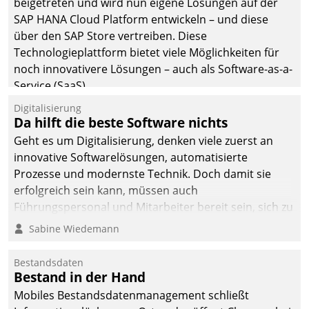
beigetreten und wird nun eigene Lösungen auf der
man auf
SAP HANA Cloud Platform entwickeln – und diese
Cloudtechnologie,
über den SAP Store vertreiben. Diese
bewährte und Startup-
Technologieplattform bietet viele Möglichkeiten für
Partner sowie erstmals
noch innovativere Lösungen – auch als Software-as-a-
agile Projektmethoden.
Service (SaaS).
Digitalisierung
Da hilft die beste Software nichts
Geht es um Digitalisierung, denken viele zuerst an
innovative Softwarelösungen, automatisierte
Prozesse und modernste Technik. Doch damit sie
erfolgreich sein kann, müssen auch
Führungspersonal und Mitarbeiter bereit sein, sich zu
verändern und anzupassen, sonst werden sie an ihr
Sabine Wiedemann
scheitern.
Bestandsdaten
Bestand in der Hand
Mobiles Bestandsdatenmanagement schließt