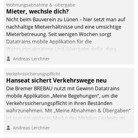
und Beschwerde-Management einen eigenen Kanal
Wohnungsabnahme & -übergabe
ein.
Mieter, wechsle dich?
Nicht beim Bauverein zu Lünen – hier setzt man auf
nachhaltige Mietverhältnisse und eine umsichtige
Mieterbetreuung. Seit wenigen Wochen sorgt
Datatrains mobile Applikation für die
Wohnungsabnahme und -übergabe dafür, dass
Mieter wohlgeordnet kommen und, so es sein muss,
Andreas Lerchner
gehen können.
Verkehrssicherungspflicht
Hanseat sichert Verkehrswege neu
Die Bremer BREBAU nutzt mit Gewinn Datatrains
mobile Applikation „Meine Begehungen“, um die
Verkehrssicherungspflicht in ihren Beständen
wahrzunehmen. Mit „Meine Abnahmen & Übergaben“
ist nun ein weiteres Modul des Mobilen Cockpits im
Einsatz.
Andreas Lerchner