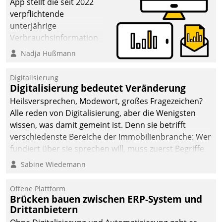
App stellt die seit 2022
verpflichtende
unterjährige
Verbrauchsinformation
schnell, zuverlässig und
Nadja Hußmann
leicht bekömmlich bereit:
Die monatlichen
Digitalisierung
Mitteilungen zum
Digitalisierung bedeutet Veränderung
Heizungs- und
Heilsversprechen, Modewort, großes Fragezeichen?
Wasserverbrauch gehen
Alle reden von Digitalisierung, aber die Wenigsten
automatisiert, vollständig
wissen, was damit gemeint ist. Denn sie betrifft
und auf Wunsch über
verschiedenste Bereiche der Immobilienbranche: Wer
mehrere zuvor
fundiert über sie sprechen will, muss zuerst Begriffe
festgelegte
klären. Ein Aspekt ist die betriebliche Optimierung:
Sabine Wiedemann
Kommunikationswege bei
Moderne Softwarelösungen ermöglichen große
den Empfängern ein.
Einsparungen durch optimierte und automatisierte
Offene Plattform
Prozesse. Doch man darf nicht zu viel erwarten: Allein
Brücken bauen zwischen ERP-System und
Drittanbietern
mit der Einführung einer neuen Software ist es nicht
getan. Die Digitalisierung erfordert von Unternehmen