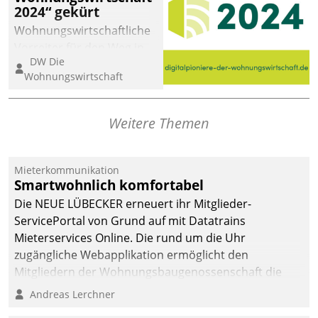
2024“ gekürt
Wohnungswirtschaftliche
Vorreiter für den Weg in
DW Die
eine digitale Zukunft zu
Wohnungswirtschaft
finden, ist das Ziel des
Awards „Digitalpioniere
der
Weitere Themen
Wohnungswirtschaft“.
Bewerben können sich
dafür ein Team
Mieterkommunikation
Smartwohnlich komfortabel
bestehend aus
Wohnungsunternehmen
Die NEUE LÜBECKER erneuert ihr Mitglieder-
und PropTech.
ServicePortal von Grund auf mit Datatrains
Mieterservices Online. Die rund um die Uhr
zugängliche Webapplikation ermöglicht den
Mitgliedern der Wohnungs­bau­genossenschaft die
Kontaktaufnahme per Smartphone, Tablet oder PC.
Andreas Lerchner