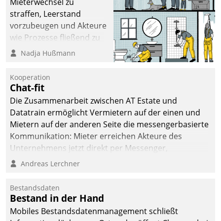
Mieterwechsel zu
straffen, Leerstand
vorzubeugen und Akteure
wie Prozesse fließend zu
vernetzen, nutzt die
Nadja Hußmann
Berliner Gewobag seit
Jahresbeginn eine
Kooperation
Überblick, Einsicht und
Chat-fit
Eingriff bietende Lösung.
Die Zusammenarbeit zwischen AT Estate und
Zur Entwicklung setzte
Datatrain ermöglicht Vermietern auf der einen und
man auf
Mietern auf der anderen Seite die messengerbasierte
Cloudtechnologie,
Kommunikation: Mieter erreichen Akteure des
bewährte und Startup-
Unternehmens jetzt direkt per Messenger,
Partner sowie erstmals
Mitarbeiter oder Dienstleister empfangen oder
Andreas Lerchner
agile Projektmethoden.
versenden die Nachrichten via Cockpit.
Bestandsdaten
Bestand in der Hand
Mobiles Bestandsdatenmanagement schließt