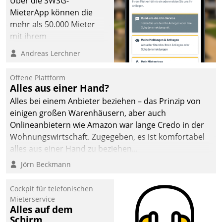
Über die SWSG-
MieterApp können die
mehr als 50.000 Mieter
mit ihrem
Wohnungsunternehmen
Andreas Lerchner
kommunizieren, auf dem
Laufenden bleiben, Daten
Offene Plattform
einsehen und ändern
Alles aus einer Hand?
oder
Alles bei einem Anbieter beziehen – das Prinzip von
Schadensmeldungen
einigen großen Warenhäusern, aber auch
abgeben – rund um die
Onlineanbietern wie Amazon war lange Credo in der
Uhr.
Wohnungswirtschaft. Zugegeben, es ist komfortabel
alles aus einer Hand zu beziehen...
Jörn Beckmann
Cockpit für telefonischen
Mieterservice
Alles auf dem
Schirm