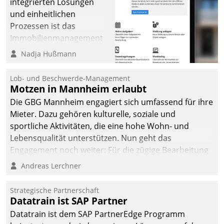
integrierten Lösungen
und einheitlichen
Prozessen ist das
Immobilienmanagement
der Bayerischen
Nadja Hußmann
Versorgungskammer im
Ressort Kapitalanlage für
Lob- und Beschwerde-Management
künftige Aufgaben und
Motzen in Mannheim erlaubt
Herausforderungen
Die GBG Mannheim engagiert sich umfassend für ihre
gerüstet.
Mieter. Dazu gehören kulturelle, soziale und
sportliche Aktivitäten, die eine hohe Wohn- und
Lebensqualität unterstützen. Nun geht das
Engagement noch weiter: Für die zügige Bearbeitung
von Beschwerden – oder Lob – richtet das
Andreas Lerchner
Unternehmen mit Datatrains Applikation fürs Lob-
und Beschwerde-Management einen eigenen Kanal
Strategische Partnerschaft
ein.
Datatrain ist SAP Partner
Datatrain ist dem SAP PartnerEdge Programm