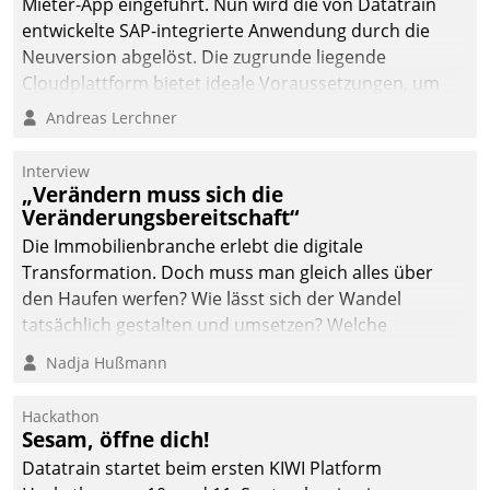
Mieter-App eingeführt. Nun wird die von Datatrain
entwickelte SAP-integrierte Anwendung durch die
Neuversion abgelöst. Die zugrunde liegende
Cloudplattform bietet ideale Voraussetzungen, um
die Funktionalität der App zu erweitern und weitere
Andreas Lerchner
innovative Apps, auch von Drittanbietern, in SAP zu
integrieren.
Interview
„Verändern muss sich die
Veränderungsbereitschaft“
Die Immobilienbranche erlebt die digitale
Transformation. Doch muss man gleich alles über
den Haufen werfen? Wie lässt sich der Wandel
tatsächlich gestalten und umsetzen? Welche
Argumente zählen wirklich?
Nadja Hußmann
Hackathon
Sesam, öffne dich!
Datatrain startet beim ersten KIWI Platform