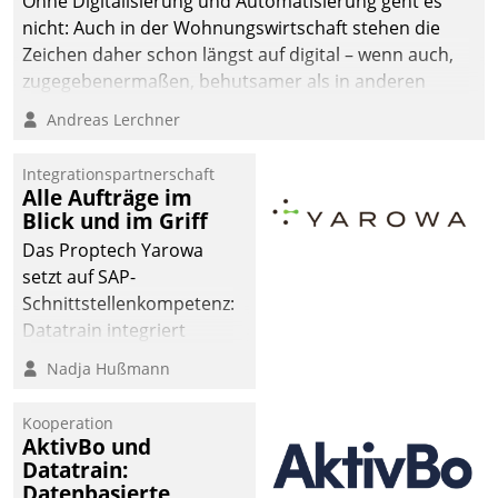
Ohne Digitalisierung und Automatisierung geht es
automatisiert, vollständig
nicht: Auch in der Wohnungswirtschaft stehen die
und auf Wunsch über
Zeichen daher schon längst auf digital – wenn auch,
mehrere zuvor
zugegebenermaßen, behutsamer als in anderen
festgelegte
Branchen.
Andreas Lerchner
Kommunikationswege bei
den Empfängern ein.
Integrationspartnerschaft
Alle Aufträge im
Blick und im Griff
Das Proptech Yarowa
setzt auf SAP-
Schnittstellenkompetenz:
Datatrain integriert
Yarowas Portal zur
Nadja Hußmann
Vergabe und Verwaltung
von Aufträgen der
Kooperation
operativen
AktivBo und
Instandhaltung in die
Datatrain:
Datenbasierte
SAP-Systemlandschaft