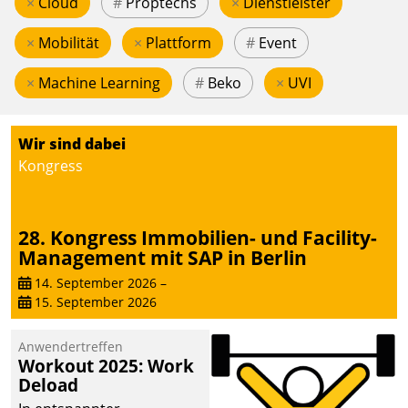
×
Cloud
#
Proptechs
×
Dienstleister
×
Mobilität
×
Plattform
#
Event
×
Machine Learning
#
Beko
×
UVI
Wir sind dabei
Kongress
28. Kongress Immobilien- und Facility-
Management mit SAP in Berlin
14. September 2026
–
15. September 2026
Anwendertreffen
Workout 2025: Work
Deload