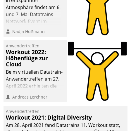
In entspannter
Atmosphäre findet am 6.
und 7. Mai Datatrains
Netzwerk-Event im
Kunden- und Partnerkreis
Nadja Hußmann
statt. Zentrale Frage: Wie
lassen sich
Anwendertreffen
Mammutprojekte
Workout 2022:
meistern und Workloads
Höhenflüge zur
Cloud
wuppen – bei zunehmend
anspruchsvollen
Beim virtuellen Datatrain-
Aufgaben und
Anwendertreffen am 27.
abnehmendem
April 2022 erhielten die
Nachwuchs?
Teilnehmerinnen und
Andreas Lerchner
Teilnehmer kurzweilige
Einblicke in innovative
Anwendertreffen
Cloud-Strategien und -
Workout 2021: Digital Diversity
Lösungen mit hohem
Am 28. April 2021 fand Datatrains 11. Workout statt,
Zukunftspotenzial.