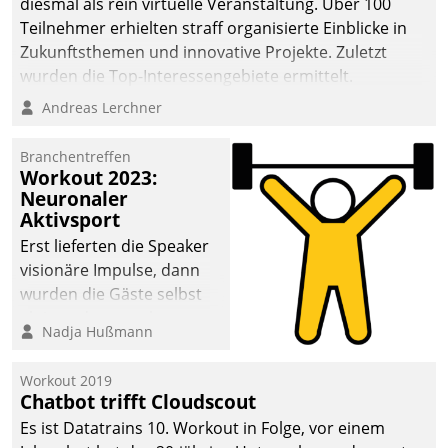
diesmal als rein virtuelle Veranstaltung. Über 100
Teilnehmer erhielten straff organisierte Einblicke in
Zukunftsthemen und innovative Projekte. Zuletzt
wurden die Top-Interessengebiete ermittelt.
Andreas Lerchner
Branchentreffen
Workout 2023:
Neuronaler
Aktivsport
Erst lieferten die Speaker
visionäre Impulse, dann
wurden die Gäste selbst
aktiv und sammelten
Nadja Hußmann
methodisch
Vernetzungsideen fürs
Workout 2019
Quartier. Dazwischen
Chatbot trifft Cloudscout
zeigte Datatrain, was es
Es ist Datatrains 10. Workout in Folge, vor einem
Neues zu bieten hat.