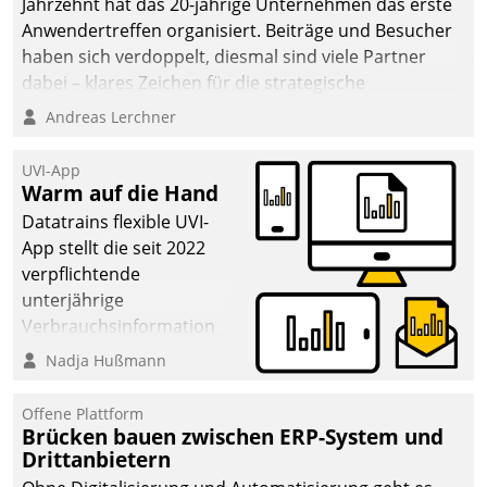
Jahrzehnt hat das 20-jährige Unternehmen das erste
Anwendertreffen organisiert. Beiträge und Besucher
haben sich verdoppelt, diesmal sind viele Partner
dabei – klares Zeichen für die strategische
Fokussierung auf den Kunden.
Andreas Lerchner
UVI-App
Warm auf die Hand
Datatrains flexible UVI-
App stellt die seit 2022
verpflichtende
unterjährige
Verbrauchsinformation
schnell, zuverlässig und
Nadja Hußmann
leicht bekömmlich bereit:
Die monatlichen
Offene Plattform
Mitteilungen zum
Brücken bauen zwischen ERP-System und
Drittanbietern
Heizungs- und
Wasserverbrauch gehen