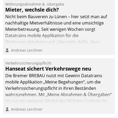
Wohnungsabnahme & -übergabe
Mieter, wechsle dich?
Nicht beim Bauverein zu Lünen – hier setzt man auf
nachhaltige Mietverhältnisse und eine umsichtige
Mieterbetreuung. Seit wenigen Wochen sorgt
Datatrains mobile Applikation für die
Wohnungsabnahme und -übergabe dafür, dass
Mieter wohlgeordnet kommen und, so es sein muss,
Andreas Lerchner
gehen können.
Verkehrssicherungspflicht
Hanseat sichert Verkehrswege neu
Die Bremer BREBAU nutzt mit Gewinn Datatrains
mobile Applikation „Meine Begehungen“, um die
Verkehrssicherungspflicht in ihren Beständen
wahrzunehmen. Mit „Meine Abnahmen & Übergaben“
ist nun ein weiteres Modul des Mobilen Cockpits im
Einsatz.
Andreas Lerchner