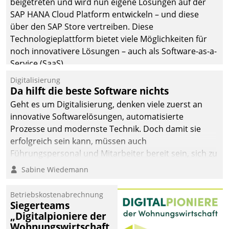
beigetreten und wird nun eigene Lösungen auf der
SAP HANA Cloud Platform entwickeln – und diese
über den SAP Store vertreiben. Diese
Technologieplattform bietet viele Möglichkeiten für
noch innovativere Lösungen – auch als Software-as-a-
Service (SaaS).
Digitalisierung
Da hilft die beste Software nichts
Geht es um Digitalisierung, denken viele zuerst an
innovative Softwarelösungen, automatisierte
Prozesse und modernste Technik. Doch damit sie
erfolgreich sein kann, müssen auch
Führungspersonal und Mitarbeiter bereit sein, sich zu
verändern und anzupassen, sonst werden sie an ihr
Sabine Wiedemann
scheitern.
Betriebskostenabrechnung
Siegerteams
„Digitalpioniere der
Wohnungswirtschaft