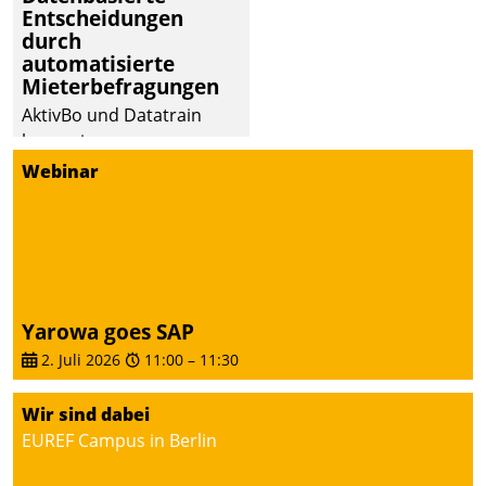
Entscheidungen
deutscher
durch
Wohnungsunternehmen
automatisierte
– und beschleunigt damit
Mieterbefragungen
den Weg vom
AktivBo und Datatrain
Mieteranliegen zum
kooperieren –
Dienstleisterauftrag.
Immobilienunternehmen
Webinar
profitieren: Die nahtlose
Integration der Lösungen
von AktivBo und
Datatrain ermöglicht
automatisiert ausgelöste,
zielgerichtete
Yarowa goes SAP
Mieterbefragungen – eine
2. Juli 2026
11:00
–
11:30
starke Grundlage für
intelligente,
Wir sind dabei
datengestützte
EUREF Campus in Berlin
Entscheidungen.