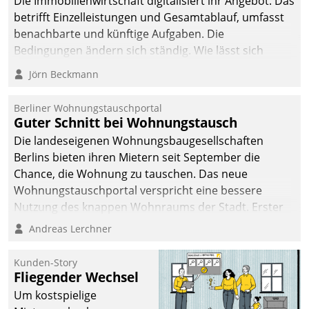
Die Immobilienwirtschaft digitalisiert ihr Angebot. Das
betrifft Einzelleistungen und Gesamtablauf, umfasst
benachbarte und künftige Aufgaben. Die
Bedingungen ändern sich ständig. Wie lässt sich
technisch die Kontrolle wahren und zugleich Freiraum
Jörn Beckmann
fürs Wachsen öffnen?
Berliner Wohnungstauschportal
Guter Schnitt bei Wohnungstausch
Die landeseigenen Wohnungsbaugesellschaften
Berlins bieten ihren Mietern seit September die
Chance, die Wohnung zu tauschen. Das neue
Wohnungstauschportal verspricht eine bessere
Nutzung des knappen Wohnraums der Stadt. Erster
Anwendungsfall für Datatrains Lösung API-Hub mit
Andreas Lerchner
Schnittstellen zu den ERP-Systemen der
Unternehmen.
Kunden-Story
Fliegender Wechsel
Um kostspielige