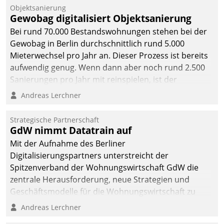
Objektsanierung
Gewobag digitalisiert Objektsanierung
Bei rund 70.000 Bestandswohnungen stehen bei der
Gewobag in Berlin durchschnittlich rund 5.000
Mieterwechsel pro Jahr an. Dieser Prozess ist bereits
aufwendig genug. Wenn dann aber noch rund 2.500
Sanierungen pro Jahr mit reinspielen, ist der
Betreuungs- und Organisationsaufwand immens. Im
Andreas Lerchner
Rahmen ihrer Digitalisierungsstrategie hat das
kommunale Wohnungsbauunternehmen daher
Strategische Partnerschaft
gemeinsam mit der Berliner Datatrain GmbH den
GdW nimmt Datatrain auf
Teilprozess der Objektsanierung digitalisiert.
Mit der Aufnahme des Berliner
Digitalisierungspartners unterstreicht der
Spitzenverband der Wohnungswirtschaft GdW die
zentrale Herausforderung, neue Strategien und
Geschäftsmodelle für die Wohnungswirtschaft zu
entwickeln.
Andreas Lerchner