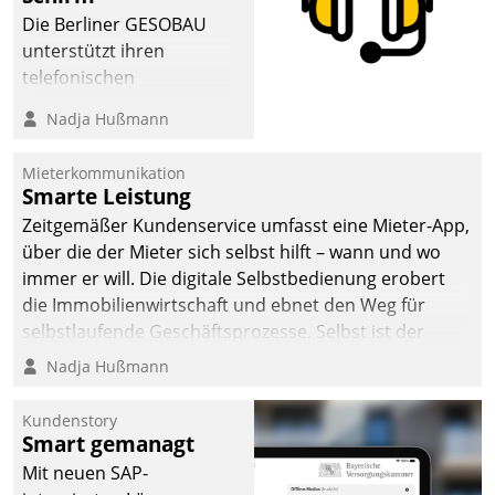
Die Berliner GESOBAU
unterstützt ihren
telefonischen
Mieterservice mit einem
Nadja Hußmann
digitalen Cockpit, das
situationsbezogen
Mieterkommunikation
passende Fragen und
Smarte Leistung
Schlagworte auswirft.
Zeitgemäßer Kundenservice umfasst eine Mieter-App,
Eine intuitive
über die der Mieter sich selbst hilft – wann und wo
Dialogführung ermöglicht
immer er will. Die digitale Selbstbedienung erobert
dem externen
die Immobilienwirtschaft und ebnet den Weg für
Serviceteam, Anrufe von
selbstlaufende Geschäftsprozesse. Selbst ist der
Mietenden zügiger und
Kunde und smart der Serviceanbieter.
Nadja Hußmann
effizienter zu bearbeiten.
Kundenstory
Smart gemanagt
Mit neuen SAP-