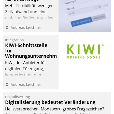
Mehr Flexibilität, weniger
Zeitaufwand und eine
einfache Bedienung - das
verspricht das aktuelle
Andreas Lerchner
Cockpit für mobile
Mitarbeiter von
Integration
Datatrain. Die meravis
KIWI-Schnittstelle
Wohnungsbau- und
für
Immobilien GmbH hat
Wohnungsunternehmen
sich dabei für den Betrieb
KIWI, der Anbieter für
der Lösung über die SAP
digitalen Türzugang,
Cloud Platform
kooperiert mit dem
entschieden - als erstes
Beratungs- und
Andreas Lerchner
Unternehmen am
Softwareentwicklungshaus
Wohnungsmarkt.
Datatrain.
Digitalisierung
Digitalisierung bedeutet Veränderung
Heilsversprechen, Modewort, großes Fragezeichen?