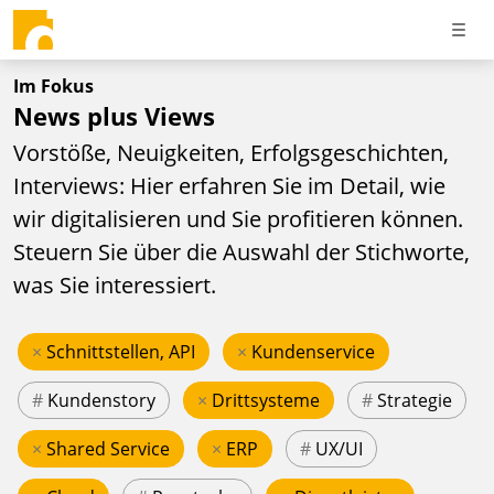
Im Fokus
News plus Views
Vorstöße, Neuigkeiten, Erfolgsgeschichten,
Interviews: Hier erfahren Sie im Detail, wie
wir digitalisieren und Sie profitieren können.
Steuern Sie über die Auswahl der Stichworte,
was Sie interessiert.
×
Schnittstellen, API
×
Kundenservice
#
Kundenstory
×
Drittsysteme
#
Strategie
×
Shared Service
×
ERP
#
UX/UI