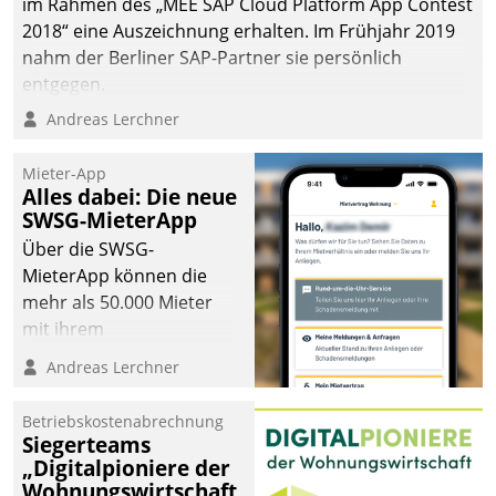
im Rahmen des „MEE SAP Cloud Platform App Contest
2018“ eine Auszeichnung erhalten. Im Frühjahr 2019
nahm der Berliner SAP-Partner sie persönlich
entgegen.
Andreas Lerchner
Mieter-App
Alles dabei: Die neue
SWSG-MieterApp
Über die SWSG-
MieterApp können die
mehr als 50.000 Mieter
mit ihrem
Wohnungsunternehmen
Andreas Lerchner
kommunizieren, auf dem
Laufenden bleiben, Daten
Betriebskostenabrechnung
einsehen und ändern
Siegerteams
oder
„Digitalpioniere der
Wohnungswirtschaft
Schadensmeldungen