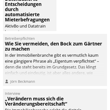
Entscheidungen
deutscher
durch
Wohnungsunternehmen
automatisierte
– und beschleunigt damit
Mieterbefragungen
den Weg vom
AktivBo und Datatrain
Mieteranliegen zum
kooperieren –
Dienstleisterauftrag.
Immobilienunternehmen
Betreiberpflichten
Wie Sie vermeiden, den Bock zum Gärtner
profitieren: Die nahtlose
zu machen
Integration der Lösungen
In der Immobilienbranche gibt es vermutlich kaum
von AktivBo und
eine gängigere Phrase als „Eigentum verpflichtet“ –
Datatrain ermöglicht
denn die steht bereits im Grundgesetz. Das klingt
automatisiert ausgelöste,
einfach und eindeutig, ist aber alles andere, wie
zielgerichtete
Branchenbeschäftigte wissen. Denn mit der
Mieterbefragungen – eine
Jörn Beckmann
Verantwortung folgen Verpflichtungen.
starke Grundlage für
intelligente,
Interview
datengestützte
„Verändern muss sich die
Entscheidungen.
Veränderungsbereitschaft“