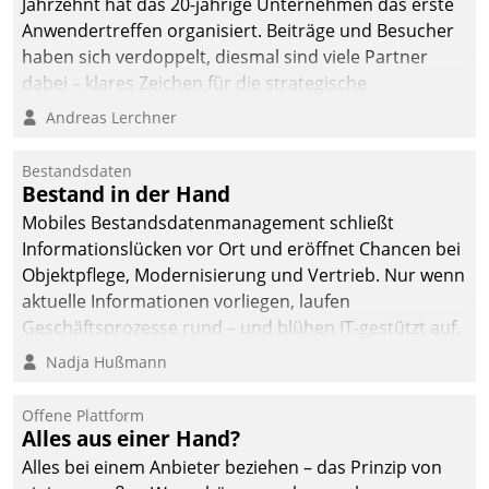
Jahrzehnt hat das 20-jährige Unternehmen das erste
Anwendertreffen organisiert. Beiträge und Besucher
haben sich verdoppelt, diesmal sind viele Partner
dabei – klares Zeichen für die strategische
Fokussierung auf den Kunden.
Andreas Lerchner
Bestandsdaten
Bestand in der Hand
Mobiles Bestandsdatenmanagement schließt
Informationslücken vor Ort und eröffnet Chancen bei
Objektpflege, Modernisierung und Vertrieb. Nur wenn
aktuelle Informationen vorliegen, laufen
Geschäftsprozesse rund – und blühen IT-gestützt auf.
Nadja Hußmann
Offene Plattform
Alles aus einer Hand?
Alles bei einem Anbieter beziehen – das Prinzip von