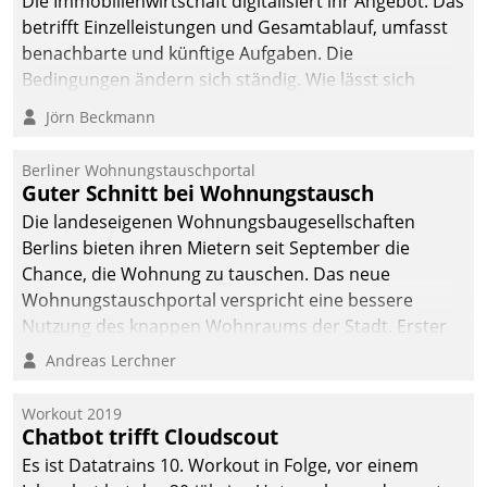
Die Immobilienwirtschaft digitalisiert ihr Angebot. Das
betrifft Einzelleistungen und Gesamtablauf, umfasst
benachbarte und künftige Aufgaben. Die
Bedingungen ändern sich ständig. Wie lässt sich
technisch die Kontrolle wahren und zugleich Freiraum
Jörn Beckmann
fürs Wachsen öffnen?
Berliner Wohnungstauschportal
Guter Schnitt bei Wohnungstausch
Die landeseigenen Wohnungsbaugesellschaften
Berlins bieten ihren Mietern seit September die
Chance, die Wohnung zu tauschen. Das neue
Wohnungstauschportal verspricht eine bessere
Nutzung des knappen Wohnraums der Stadt. Erster
Anwendungsfall für Datatrains Lösung API-Hub mit
Andreas Lerchner
Schnittstellen zu den ERP-Systemen der
Unternehmen.
Workout 2019
Chatbot trifft Cloudscout
Es ist Datatrains 10. Workout in Folge, vor einem