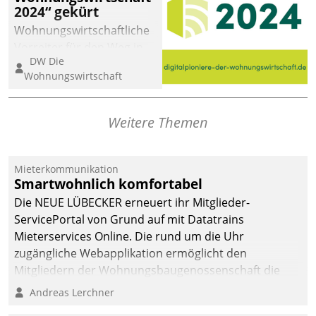
2024“ gekürt
abgeben – rund um die
Uhr.
Wohnungswirtschaftliche
Vorreiter für den Weg in
DW Die
eine digitale Zukunft zu
Wohnungswirtschaft
finden, ist das Ziel des
Awards „Digitalpioniere
der
Weitere Themen
Wohnungswirtschaft“.
Bewerben können sich
dafür ein Team
Mieterkommunikation
Smartwohnlich komfortabel
bestehend aus
Wohnungsunternehmen
Die NEUE LÜBECKER erneuert ihr Mitglieder-
und PropTech.
ServicePortal von Grund auf mit Datatrains
Mieterservices Online. Die rund um die Uhr
zugängliche Webapplikation ermöglicht den
Mitgliedern der Wohnungs­bau­genossenschaft die
Kontaktaufnahme per Smartphone, Tablet oder PC.
Andreas Lerchner