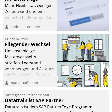
Mehr Flexibilität, weniger
Zeitaufwand und eine
einfache Bedienung - das
verspricht das aktuelle
Andreas Lerchner
Cockpit für mobile
Mitarbeiter von
Kunden-Story
Datatrain. Die meravis
Fliegender Wechsel
Wohnungsbau- und
Um kostspielige
Immobilien GmbH hat
Mieterwechsel zu
sich dabei für den Betrieb
straffen, Leerstand
der Lösung über die SAP
vorzubeugen und Akteure
Cloud Platform
wie Prozesse fließend zu
entschieden - als erstes
vernetzen, nutzt die
Nadja Hußmann
Unternehmen am
Berliner Gewobag seit
Wohnungsmarkt.
Jahresbeginn eine
Strategische Partnerschaft
Überblick, Einsicht und
Datatrain ist SAP Partner
Eingriff bietende Lösung.
Datatrain ist dem SAP PartnerEdge Programm
Zur Entwicklung setzte