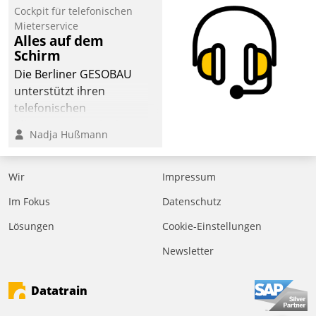
Cockpit für telefonischen
Mieterservice
Alles auf dem
Schirm
Die Berliner GESOBAU
unterstützt ihren
telefonischen
Mieterservice mit einem
Nadja Hußmann
digitalen Cockpit, das
situationsbezogen
passende Fragen und
Wir
Impressum
Schlagworte auswirft.
Im Fokus
Datenschutz
Eine intuitive
Dialogführung ermöglicht
Lösungen
Cookie-Einstellungen
dem externen
Newsletter
Serviceteam, Anrufe von
Mietenden zügiger und
Datatrain
effizienter zu bearbeiten.