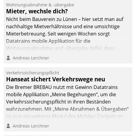
und Beschwerde-Management einen eigenen Kanal
Wohnungsabnahme & -übergabe
ein.
Mieter, wechsle dich?
Nicht beim Bauverein zu Lünen – hier setzt man auf
nachhaltige Mietverhältnisse und eine umsichtige
Mieterbetreuung. Seit wenigen Wochen sorgt
Datatrains mobile Applikation für die
Wohnungsabnahme und -übergabe dafür, dass
Mieter wohlgeordnet kommen und, so es sein muss,
Andreas Lerchner
gehen können.
Verkehrssicherungspflicht
Hanseat sichert Verkehrswege neu
Die Bremer BREBAU nutzt mit Gewinn Datatrains
mobile Applikation „Meine Begehungen“, um die
Verkehrssicherungspflicht in ihren Beständen
wahrzunehmen. Mit „Meine Abnahmen & Übergaben“
ist nun ein weiteres Modul des Mobilen Cockpits im
Einsatz.
Andreas Lerchner