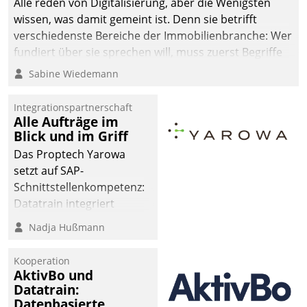
Alle reden von Digitalisierung, aber die Wenigsten
wissen, was damit gemeint ist. Denn sie betrifft
verschiedenste Bereiche der Immobilienbranche: Wer
fundiert über sie sprechen will, muss zuerst Begriffe
klären. Ein Aspekt ist die betriebliche Optimierung:
Sabine Wiedemann
Moderne Softwarelösungen ermöglichen große
Einsparungen durch optimierte und automatisierte
Integrationspartnerschaft
Prozesse. Doch man darf nicht zu viel erwarten: Allein
Alle Aufträge im
Blick und im Griff
mit der Einführung einer neuen Software ist es nicht
getan. Die Digitalisierung erfordert von Unternehmen
Das Proptech Yarowa
die Bereitschaft, sich zu überprüfen, zu hinterfragen
setzt auf SAP-
und zu verändern.
Schnittstellenkompetenz:
Datatrain integriert
Yarowas Portal zur
Nadja Hußmann
Vergabe und Verwaltung
von Aufträgen der
Kooperation
operativen
AktivBo und
Instandhaltung in die
Datatrain:
Datenbasierte
SAP-Systemlandschaft