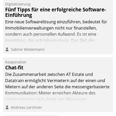
Digitalisierung
Fünf Tipps für eine erfolgreiche Software-
Einführung
Eine neue Softwarelösung einzuführen, bedeutet für
Immobilienverwaltungen nicht nur finanziellen,
sondern auch personellen Aufwand. Es ist eine
Investition, die sich lohnen muss. Das Ziel: die
nachhaltige Optimierung der Geschäftsabläufe. Damit
Sabine Wiedemann
dieses Ziel erreicht wird, sollten einige Grundregeln
befolgt werden.
Kooperation
Chat-fit
Die Zusammenarbeit zwischen AT Estate und
Datatrain ermöglicht Vermietern auf der einen und
Mietern auf der anderen Seite die messengerbasierte
Kommunikation: Mieter erreichen Akteure des
Unternehmens jetzt direkt per Messenger,
Mitarbeiter oder Dienstleister empfangen oder
Andreas Lerchner
versenden die Nachrichten via Cockpit.