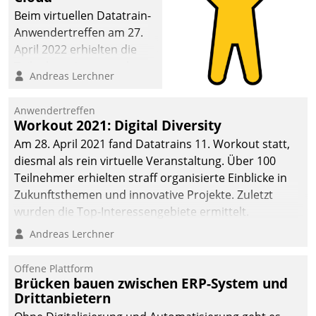
Beim virtuellen Datatrain-
Anwendertreffen am 27.
April 2022 erhielten die
Teilnehmerinnen und
Andreas Lerchner
Teilnehmer kurzweilige
Einblicke in innovative
Anwendertreffen
Cloud-Strategien und -
Workout 2021: Digital Diversity
Lösungen mit hohem
Am 28. April 2021 fand Datatrains 11. Workout statt,
Zukunftspotenzial.
diesmal als rein virtuelle Veranstaltung. Über 100
Teilnehmer erhielten straff organisierte Einblicke in
Zukunftsthemen und innovative Projekte. Zuletzt
wurden die Top-Interessengebiete ermittelt.
Andreas Lerchner
Offene Plattform
Brücken bauen zwischen ERP-System und
Drittanbietern