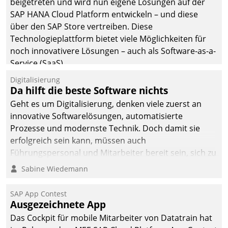
beigetreten und wird nun eigene Lösungen auf der
man auf
SAP HANA Cloud Platform entwickeln – und diese
Cloudtechnologie,
über den SAP Store vertreiben. Diese
bewährte und Startup-
Technologieplattform bietet viele Möglichkeiten für
Partner sowie erstmals
noch innovativere Lösungen – auch als Software-as-a-
agile Projektmethoden.
Service (SaaS).
Digitalisierung
Da hilft die beste Software nichts
Geht es um Digitalisierung, denken viele zuerst an
innovative Softwarelösungen, automatisierte
Prozesse und modernste Technik. Doch damit sie
erfolgreich sein kann, müssen auch
Führungspersonal und Mitarbeiter bereit sein, sich zu
verändern und anzupassen, sonst werden sie an ihr
Sabine Wiedemann
scheitern.
SAP App Contest
Ausgezeichnete App
Das Cockpit für mobile Mitarbeiter von Datatrain hat