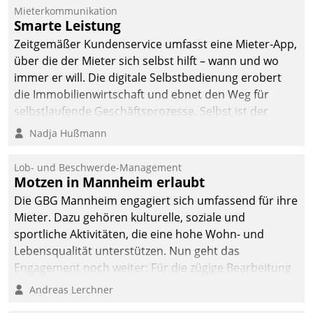
Mieterkommunikation
Smarte Leistung
Zeitgemäßer Kundenservice umfasst eine Mieter-App,
über die der Mieter sich selbst hilft – wann und wo
immer er will. Die digitale Selbstbedienung erobert
die Immobilienwirtschaft und ebnet den Weg für
selbstlaufende Geschäftsprozesse. Selbst ist der
Kunde und smart der Serviceanbieter.
Nadja Hußmann
Lob- und Beschwerde-Management
Motzen in Mannheim erlaubt
Die GBG Mannheim engagiert sich umfassend für ihre
Mieter. Dazu gehören kulturelle, soziale und
sportliche Aktivitäten, die eine hohe Wohn- und
Lebensqualität unterstützen. Nun geht das
Engagement noch weiter: Für die zügige Bearbeitung
von Beschwerden – oder Lob – richtet das
Andreas Lerchner
Unternehmen mit Datatrains Applikation fürs Lob-