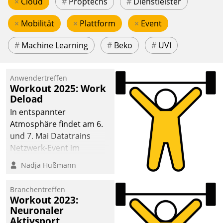
×
Cloud
#
Proptechs
#
Dienstleister
×
Mobilität
×
Plattform
×
Event
#
Machine Learning
#
Beko
#
UVI
Anwendertreffen
Workout 2025: Work
Deload
In entspannter
Atmosphäre findet am 6.
und 7. Mai Datatrains
Netzwerk-Event im
Kunden- und Partnerkreis
Nadja Hußmann
statt. Zentrale Frage: Wie
lassen sich
Branchentreffen
Mammutprojekte
Workout 2023:
meistern und Workloads
Neuronaler
Aktivsport
wuppen – bei zunehmend