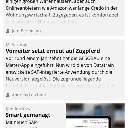
einigen großen Warenhäusern, aber auch
Onlineanbietern wie Amazon war lange Credo in der
Wohnungswirtschaft. Zugegeben, es ist komfortabel
alles aus einer Hand zu beziehen...
Jörn Beckmann
Mieter-App
Vorreiter setzt erneut auf Zugpferd
Vor rund einem Jahrzehnt hat die GESOBAU eine
Mieter-App eingeführt. Nun wird die von Datatrain
entwickelte SAP-integrierte Anwendung durch die
Neuversion abgelöst. Die zugrunde liegende
Cloudplattform bietet ideale Voraussetzungen, um
die Funktionalität der App zu erweitern und weitere
Andreas Lerchner
innovative Apps, auch von Drittanbietern, in SAP zu
integrieren.
Kundenstory
Smart gemanagt
Mit neuen SAP-