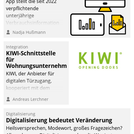
App stellt die seit 2022
verpflichtende
unterjährige
Verbrauchsinformation
schnell, zuverlässig und
Nadja Hußmann
leicht bekömmlich bereit:
Die monatlichen
Integration
Mitteilungen zum
KIWI-Schnittstelle
für
Heizungs- und
Wohnungsunternehmen
Wasserverbrauch gehen
automatisiert, vollständig
KIWI, der Anbieter für
und auf Wunsch über
digitalen Türzugang,
mehrere zuvor
kooperiert mit dem
festgelegte
Beratungs- und
Andreas Lerchner
Kommunikationswege bei
Softwareentwicklungshaus
den Empfängern ein.
Datatrain.
Digitalisierung
Digitalisierung bedeutet Veränderung
Heilsversprechen, Modewort, großes Fragezeichen?