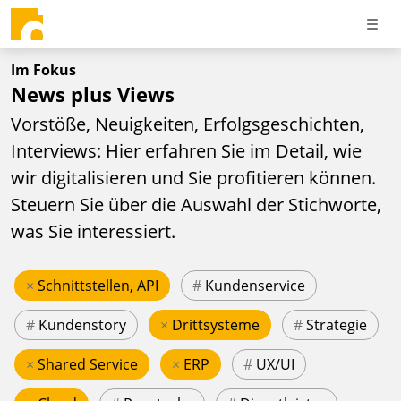
Im Fokus
News plus Views
Vorstöße, Neuigkeiten, Erfolgsgeschichten,
Interviews: Hier erfahren Sie im Detail, wie
wir digitalisieren und Sie profitieren können.
Steuern Sie über die Auswahl der Stichworte,
was Sie interessiert.
×
Schnittstellen, API
#
Kundenservice
#
Kundenstory
×
Drittsysteme
#
Strategie
×
Shared Service
×
ERP
#
UX/UI