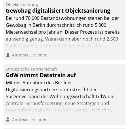
Objektsanierung
Gewobag digitalisiert Objektsanierung
Bei rund 70.000 Bestandswohnungen stehen bei der
Gewobag in Berlin durchschnittlich rund 5.000
Mieterwechsel pro Jahr an. Dieser Prozess ist bereits
aufwendig genug. Wenn dann aber noch rund 2.500
Sanierungen pro Jahr mit reinspielen, ist der
Betreuungs- und Organisationsaufwand immens. Im
Andreas Lerchner
Rahmen ihrer Digitalisierungsstrategie hat das
kommunale Wohnungsbauunternehmen daher
Strategische Partnerschaft
gemeinsam mit der Berliner Datatrain GmbH den
GdW nimmt Datatrain auf
Teilprozess der Objektsanierung digitalisiert.
Mit der Aufnahme des Berliner
Digitalisierungspartners unterstreicht der
Spitzenverband der Wohnungswirtschaft GdW die
zentrale Herausforderung, neue Strategien und
Geschäftsmodelle für die Wohnungswirtschaft zu
entwickeln.
Andreas Lerchner