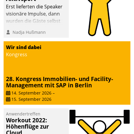
anspruchsvollen
Erst lieferten die Speaker
Aufgaben und
visionäre Impulse, dann
abnehmendem
wurden die Gäste selbst
Nachwuchs?
aktiv und sammelten
Nadja Hußmann
methodisch
Vernetzungsideen fürs
Wir sind dabei
Quartier. Dazwischen
Kongress
zeigte Datatrain, was es
Neues zu bieten hat.
28. Kongress Immobilien- und Facility-
Management mit SAP in Berlin
14. September 2026
–
15. September 2026
Anwendertreffen
Workout 2022:
Höhenflüge zur
Cloud