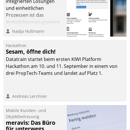
integrierten Lösungen
und einheitlichen
Prozessen ist das
Immobilienmanagement
der Bayerischen
Nadja Hußmann
Versorgungskammer im
Ressort Kapitalanlage für
Hackathon
künftige Aufgaben und
Sesam, öffne dich!
Herausforderungen
Datatrain startet beim ersten KIWI Platform
gerüstet.
Hackathon am 10. und 11. September in einem von
drei PropTech-Teams und landet auf Platz 1.
Andreas Lerchner
Mobile Kunden- und
Objektbetreuung
meravis: Das Büro
für unterwegs