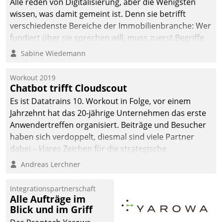
Alle reden von Digitalisierung, aber die Wenigsten
wissen, was damit gemeint ist. Denn sie betrifft
verschiedenste Bereiche der Immobilienbranche: Wer
fundiert über sie sprechen will, muss zuerst Begriffe
klären. Ein Aspekt ist die betriebliche Optimierung:
Sabine Wiedemann
Moderne Softwarelösungen ermöglichen große
Einsparungen durch optimierte und automatisierte
Workout 2019
Prozesse. Doch man darf nicht zu viel erwarten: Allein
Chatbot trifft Cloudscout
mit der Einführung einer neuen Software ist es nicht
Es ist Datatrains 10. Workout in Folge, vor einem
getan. Die Digitalisierung erfordert von Unternehmen
Jahrzehnt hat das 20-jährige Unternehmen das erste
die Bereitschaft, sich zu überprüfen, zu hinterfragen
Anwendertreffen organisiert. Beiträge und Besucher
und zu verändern.
haben sich verdoppelt, diesmal sind viele Partner
dabei – klares Zeichen für die strategische
Fokussierung auf den Kunden.
Andreas Lerchner
Integrationspartnerschaft
Alle Aufträge im
Blick und im Griff