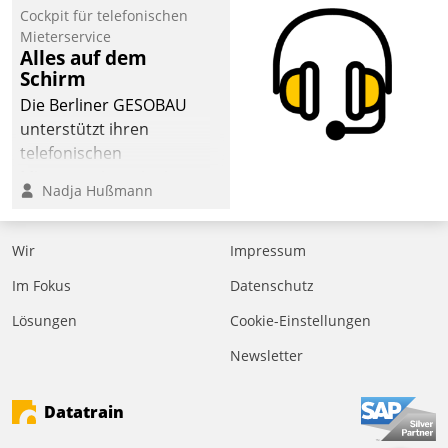
befolgt werden.
Cockpit für telefonischen
Mieterservice
Alles auf dem
Schirm
Die Berliner GESOBAU
unterstützt ihren
telefonischen
Mieterservice mit einem
Nadja Hußmann
digitalen Cockpit, das
situationsbezogen
passende Fragen und
Wir
Impressum
Schlagworte auswirft.
Im Fokus
Datenschutz
Eine intuitive
Dialogführung ermöglicht
Lösungen
Cookie-Einstellungen
dem externen
Newsletter
Serviceteam, Anrufe von
Mietenden zügiger und
Datatrain
effizienter zu bearbeiten.