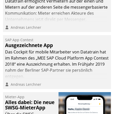
Datatrain ermöglicht Vermietern auf der einen und
Mietern auf der anderen Seite die messengerbasierte
Kommunikation: Mieter erreichen Akteure des
Unternehmens jetzt direkt per Messenger,
Mitarbeiter oder Dienstleister empfangen oder
Andreas Lerchner
versenden die Nachrichten via Cockpit.
SAP App Contest
Ausgezeichnete App
Das Cockpit für mobile Mitarbeiter von Datatrain hat
im Rahmen des „MEE SAP Cloud Platform App Contest
2018“ eine Auszeichnung erhalten. Im Frühjahr 2019
nahm der Berliner SAP-Partner sie persönlich
entgegen.
Andreas Lerchner
Mieter-App
Alles dabei: Die neue
SWSG-MieterApp