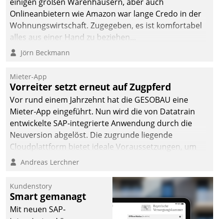
einigen großen Warenhäusern, aber auch
Onlineanbietern wie Amazon war lange Credo in der
Wohnungswirtschaft. Zugegeben, es ist komfortabel
alles aus einer Hand zu beziehen...
Jörn Beckmann
Mieter-App
Vorreiter setzt erneut auf Zugpferd
Vor rund einem Jahrzehnt hat die GESOBAU eine
Mieter-App eingeführt. Nun wird die von Datatrain
entwickelte SAP-integrierte Anwendung durch die
Neuversion abgelöst. Die zugrunde liegende
Cloudplattform bietet ideale Voraussetzungen, um
die Funktionalität der App zu erweitern und weitere
Andreas Lerchner
innovative Apps, auch von Drittanbietern, in SAP zu
integrieren.
Kundenstory
Smart gemanagt
Mit neuen SAP-