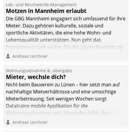
Lob- und Beschwerde-Management
Motzen in Mannheim erlaubt
Die GBG Mannheim engagiert sich umfassend für ihre
Mieter. Dazu gehören kulturelle, soziale und
sportliche Aktivitäten, die eine hohe Wohn- und
Lebensqualität unterstützen. Nun geht das
Engagement noch weiter: Für die zügige Bearbeitung
von Beschwerden – oder Lob – richtet das
Andreas Lerchner
Unternehmen mit Datatrains Applikation fürs Lob-
und Beschwerde-Management einen eigenen Kanal
Wohnungsabnahme & -übergabe
ein.
Mieter, wechsle dich?
Nicht beim Bauverein zu Lünen – hier setzt man auf
nachhaltige Mietverhältnisse und eine umsichtige
Mieterbetreuung. Seit wenigen Wochen sorgt
Datatrains mobile Applikation für die
Wohnungsabnahme und -übergabe dafür, dass
Mieter wohlgeordnet kommen und, so es sein muss,
Andreas Lerchner
gehen können.