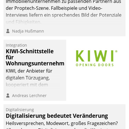
Immobilienunternehmen zu passenden Partnern aus
der Proptech-Szene. Fallbeispiele und Video-
Interviews liefern ein sprechendes Bild der Potenziale
und Fähigkeiten.
Nadja Hußmann
Integration
KIWI-Schnittstelle
für
Wohnungsunternehmen
KIWI, der Anbieter für
digitalen Türzugang,
kooperiert mit dem
Beratungs- und
Andreas Lerchner
Softwareentwicklungshaus
Datatrain.
Digitalisierung
Digitalisierung bedeutet Veränderung
Heilsversprechen, Modewort, großes Fragezeichen?