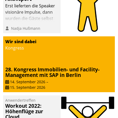
anspruchsvollen
Erst lieferten die Speaker
Aufgaben und
visionäre Impulse, dann
abnehmendem
wurden die Gäste selbst
Nachwuchs?
aktiv und sammelten
Nadja Hußmann
methodisch
Vernetzungsideen fürs
Wir sind dabei
Quartier. Dazwischen
Kongress
zeigte Datatrain, was es
Neues zu bieten hat.
28. Kongress Immobilien- und Facility-
Management mit SAP in Berlin
14. September 2026
–
15. September 2026
Anwendertreffen
Workout 2022:
Höhenflüge zur
Cloud