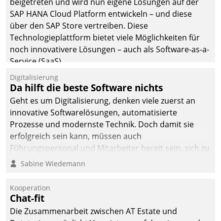
beigetreten und wird nun eigene Lösungen auf der
man auf
SAP HANA Cloud Platform entwickeln – und diese
Cloudtechnologie,
über den SAP Store vertreiben. Diese
bewährte und Startup-
Technologieplattform bietet viele Möglichkeiten für
Partner sowie erstmals
noch innovativere Lösungen – auch als Software-as-a-
agile Projektmethoden.
Service (SaaS).
Digitalisierung
Da hilft die beste Software nichts
Geht es um Digitalisierung, denken viele zuerst an
innovative Softwarelösungen, automatisierte
Prozesse und modernste Technik. Doch damit sie
erfolgreich sein kann, müssen auch
Führungspersonal und Mitarbeiter bereit sein, sich zu
verändern und anzupassen, sonst werden sie an ihr
Sabine Wiedemann
scheitern.
Kooperation
Chat-fit
Die Zusammenarbeit zwischen AT Estate und