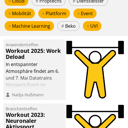
×
Cloud
#
Proptechs
#
Dienstleister
×
Mobilität
×
Plattform
×
Event
×
Machine Learning
#
Beko
×
UVI
Anwendertreffen
Workout 2025: Work
Deload
In entspannter
Atmosphäre findet am 6.
und 7. Mai Datatrains
Netzwerk-Event im
Kunden- und Partnerkreis
Nadja Hußmann
statt. Zentrale Frage: Wie
lassen sich
Branchentreffen
Mammutprojekte
Workout 2023:
meistern und Workloads
Neuronaler
Aktivsport
wuppen – bei zunehmend