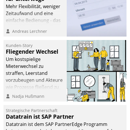
Mehr Flexibilität, weniger
Zeitaufwand und eine
einfache Bedienung - das
verspricht das aktuelle
Andreas Lerchner
Cockpit für mobile
Mitarbeiter von
Kunden-Story
Datatrain. Die meravis
Fliegender Wechsel
Wohnungsbau- und
Um kostspielige
Immobilien GmbH hat
Mieterwechsel zu
sich dabei für den Betrieb
straffen, Leerstand
der Lösung über die SAP
vorzubeugen und Akteure
Cloud Platform
wie Prozesse fließend zu
entschieden - als erstes
vernetzen, nutzt die
Nadja Hußmann
Unternehmen am
Berliner Gewobag seit
Wohnungsmarkt.
Jahresbeginn eine
Strategische Partnerschaft
Überblick, Einsicht und
Datatrain ist SAP Partner
Eingriff bietende Lösung.
Datatrain ist dem SAP PartnerEdge Programm
Zur Entwicklung setzte