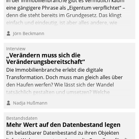
In der Immobilienbranche gibt es vermutlich kaum
von AktivBo und
eine gängigere Phrase als „Eigentum verpflichtet“ –
Datatrain ermöglicht
denn die steht bereits im Grundgesetz. Das klingt
automatisiert ausgelöste,
einfach und eindeutig, ist aber alles andere, wie
zielgerichtete
Branchenbeschäftigte wissen. Denn mit der
Mieterbefragungen – eine
Jörn Beckmann
Verantwortung folgen Verpflichtungen.
starke Grundlage für
intelligente,
Interview
datengestützte
„Verändern muss sich die
Entscheidungen.
Veränderungsbereitschaft“
Die Immobilienbranche erlebt die digitale
Transformation. Doch muss man gleich alles über
den Haufen werfen? Wie lässt sich der Wandel
tatsächlich gestalten und umsetzen? Welche
Argumente zählen wirklich?
Nadja Hußmann
Bestandsdaten
Mehr Wert auf den Datenbestand legen
Ein belastbarer Datenbestand zu ihren Objekten