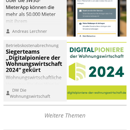
Über die SWSG-
MieterApp können die
mehr als 50.000 Mieter
mit ihrem
Wohnungsunternehmen
Andreas Lerchner
kommunizieren, auf dem
Laufenden bleiben, Daten
Betriebskostenabrechnung
einsehen und ändern
Siegerteams
oder
„Digitalpioniere der
Wohnungswirtschaft
Schadensmeldungen
2024“ gekürt
abgeben – rund um die
Uhr.
Wohnungswirtschaftliche
Vorreiter für den Weg in
DW Die
eine digitale Zukunft zu
Wohnungswirtschaft
finden, ist das Ziel des
Awards „Digitalpioniere
der
Weitere Themen
Wohnungswirtschaft“.
Bewerben können sich