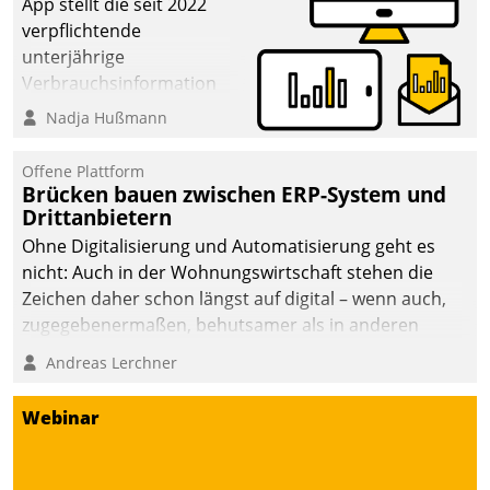
App stellt die seit 2022
verpflichtende
unterjährige
Verbrauchsinformation
schnell, zuverlässig und
Nadja Hußmann
leicht bekömmlich bereit:
Die monatlichen
Offene Plattform
Mitteilungen zum
Brücken bauen zwischen ERP-System und
Drittanbietern
Heizungs- und
Wasserverbrauch gehen
Ohne Digitalisierung und Automatisierung geht es
automatisiert, vollständig
nicht: Auch in der Wohnungswirtschaft stehen die
und auf Wunsch über
Zeichen daher schon längst auf digital – wenn auch,
mehrere zuvor
zugegebenermaßen, behutsamer als in anderen
festgelegte
Branchen.
Andreas Lerchner
Kommunikationswege bei
den Empfängern ein.
Webinar