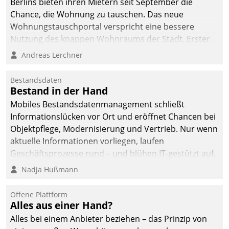
Berlins bieten ihren Mietern seit September die
Chance, die Wohnung zu tauschen. Das neue
Wohnungstauschportal verspricht eine bessere
Nutzung des knappen Wohnraums der Stadt. Erster
Anwendungsfall für Datatrains Lösung API-Hub mit
Andreas Lerchner
Schnittstellen zu den ERP-Systemen der
Unternehmen.
Bestandsdaten
Bestand in der Hand
Mobiles Bestandsdatenmanagement schließt
Informationslücken vor Ort und eröffnet Chancen bei
Objektpflege, Modernisierung und Vertrieb. Nur wenn
aktuelle Informationen vorliegen, laufen
Geschäftsprozesse rund – und blühen IT-gestützt auf.
Nadja Hußmann
Offene Plattform
Alles aus einer Hand?
Alles bei einem Anbieter beziehen – das Prinzip von