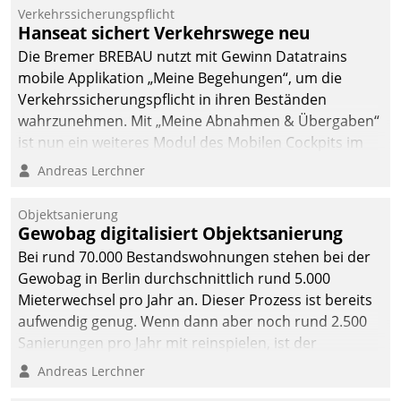
Verkehrssicherungspflicht
Hanseat sichert Verkehrswege neu
Die Bremer BREBAU nutzt mit Gewinn Datatrains
mobile Applikation „Meine Begehungen“, um die
Verkehrssicherungspflicht in ihren Beständen
wahrzunehmen. Mit „Meine Abnahmen & Übergaben“
ist nun ein weiteres Modul des Mobilen Cockpits im
Einsatz.
Andreas Lerchner
Objektsanierung
Gewobag digitalisiert Objektsanierung
Bei rund 70.000 Bestandswohnungen stehen bei der
Gewobag in Berlin durchschnittlich rund 5.000
Mieterwechsel pro Jahr an. Dieser Prozess ist bereits
aufwendig genug. Wenn dann aber noch rund 2.500
Sanierungen pro Jahr mit reinspielen, ist der
Betreuungs- und Organisationsaufwand immens. Im
Andreas Lerchner
Rahmen ihrer Digitalisierungsstrategie hat das