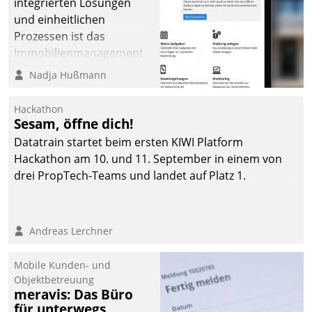
integrierten Lösungen
und einheitlichen
Prozessen ist das
Immobilienmanagement
der Bayerischen
Nadja Hußmann
Versorgungskammer im
Ressort Kapitalanlage für
Hackathon
künftige Aufgaben und
Sesam, öffne dich!
Herausforderungen
Datatrain startet beim ersten KIWI Platform
gerüstet.
Hackathon am 10. und 11. September in einem von
drei PropTech-Teams und landet auf Platz 1.
Andreas Lerchner
Mobile Kunden- und
Objektbetreuung
meravis: Das Büro
für unterwegs