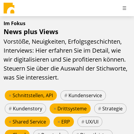
Im Fokus
News plus Views
Vorstöße, Neuigkeiten, Erfolgsgeschichten,
Interviews: Hier erfahren Sie im Detail, wie
wir digitalisieren und Sie profitieren können.
Steuern Sie über die Auswahl der Stichworte,
was Sie interessiert.
×
Schnittstellen, API
#
Kundenservice
#
Kundenstory
×
Drittsysteme
#
Strategie
×
Shared Service
×
ERP
#
UX/UI