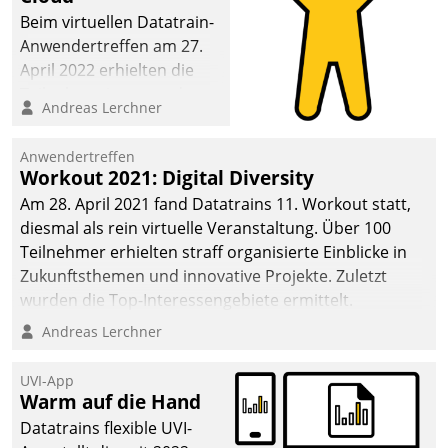
Beim virtuellen Datatrain-
Anwendertreffen am 27.
April 2022 erhielten die
Teilnehmerinnen und
Andreas Lerchner
Teilnehmer kurzweilige
Einblicke in innovative
Anwendertreffen
Cloud-Strategien und -
Workout 2021: Digital Diversity
Lösungen mit hohem
Am 28. April 2021 fand Datatrains 11. Workout statt,
Zukunftspotenzial.
diesmal als rein virtuelle Veranstaltung. Über 100
Teilnehmer erhielten straff organisierte Einblicke in
Zukunftsthemen und innovative Projekte. Zuletzt
wurden die Top-Interessengebiete ermittelt.
Andreas Lerchner
UVI-App
Warm auf die Hand
Datatrains flexible UVI-