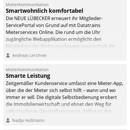
dafür ein Team
Mieterkommunikation
Smartwohnlich komfortabel
bestehend aus
Wohnungsunternehmen
Die NEUE LÜBECKER erneuert ihr Mitglieder-
und PropTech.
ServicePortal von Grund auf mit Datatrains
Mieterservices Online. Die rund um die Uhr
zugängliche Webapplikation ermöglicht den
Mitgliedern der Wohnungs­bau­genossenschaft die
Kontaktaufnahme per Smartphone, Tablet oder PC.
Andreas Lerchner
Mieterkommunikation
Smarte Leistung
Zeitgemäßer Kundenservice umfasst eine Mieter-App,
über die der Mieter sich selbst hilft – wann und wo
immer er will. Die digitale Selbstbedienung erobert
die Immobilienwirtschaft und ebnet den Weg für
selbstlaufende Geschäftsprozesse. Selbst ist der
Kunde und smart der Serviceanbieter.
Nadja Hußmann