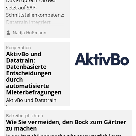
Das Proptech Yarowa
setzt auf SAP-
Schnittstellenkompetenz:
Datatrain integriert
Yarowas Portal zur
Nadja Hußmann
Vergabe und Verwaltung
von Aufträgen der
Kooperation
operativen
AktivBo und
Instandhaltung in die
Datatrain:
Datenbasierte
SAP-Systemlandschaft
Entscheidungen
deutscher
durch
Wohnungsunternehmen
automatisierte
– und beschleunigt damit
Mieterbefragungen
den Weg vom
AktivBo und Datatrain
Mieteranliegen zum
kooperieren –
Dienstleisterauftrag.
Immobilienunternehmen
Betreiberpflichten
Wie Sie vermeiden, den Bock zum Gärtner
profitieren: Die nahtlose
zu machen
Integration der Lösungen