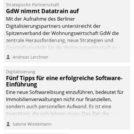
kommunale Wohnungsbauunternehmen daher
Strategische Partnerschaft
gemeinsam mit der Berliner Datatrain GmbH den
GdW nimmt Datatrain auf
Teilprozess der Objektsanierung digitalisiert.
Mit der Aufnahme des Berliner
Digitalisierungspartners unterstreicht der
Spitzenverband der Wohnungswirtschaft GdW die
zentrale Herausforderung, neue Strategien und
Geschäftsmodelle für die Wohnungswirtschaft zu
entwickeln.
Andreas Lerchner
Digitalisierung
Fünf Tipps für eine erfolgreiche Software-
Einführung
Eine neue Softwarelösung einzuführen, bedeutet für
Immobilienverwaltungen nicht nur finanziellen,
sondern auch personellen Aufwand. Es ist eine
Investition, die sich lohnen muss. Das Ziel: die
nachhaltige Optimierung der Geschäftsabläufe. Damit
Sabine Wiedemann
dieses Ziel erreicht wird, sollten einige Grundregeln