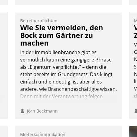
Ü
m
W
Betreiberpflichten
M
a
Wie Sie vermeiden, den
e
Bock zum Gärtner zu
S
machen
V
d
G
In der Immobilienbranche gibt es
N
vermutlich kaum eine gängigere Phrase
S
als „Eigentum verpflichtet“ – denn die
N
steht bereits im Grundgesetz. Das klingt
l
einfach und eindeutig, ist aber alles
V
andere, wie Branchenbeschäftigte wissen.
d
Denn mit der Verantwortung folgen
i
Verpflichtungen.
i
Jörn Beckmann
Mieterkommunikation