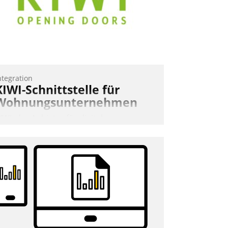
ohnungsunternehmen – und
eschleunigt damit den Weg vom
ieteranliegen zum Dienstleisterauftrag.
Nadja Hußmann
ntegration
KIWI-Schnittstelle für
Wohnungsunternehmen
IWI, der Anbieter für digitalen
ürzugang, kooperiert mit dem
eratungs- und
oftwareentwicklungshaus Datatrain.