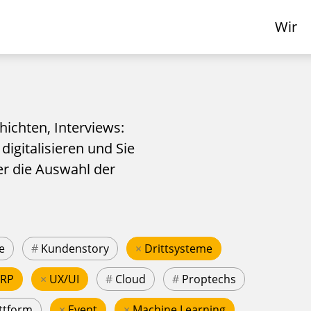
Wir
hichten, Interviews:
 digitalisieren und Sie
er die Auswahl der
e
#
Kundenstory
×
Drittsysteme
ERP
×
UX/UI
#
Cloud
#
Proptechs
ttform
×
Event
×
Machine Learning