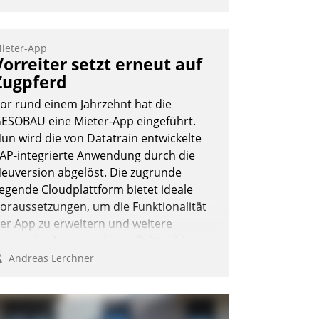
ber die SWSG-MieterApp können die
ehr als 50.000 Mieter mit ihrem
ohnungsunternehmen kommunizieren,
ieter-App
uf dem Laufenden bleiben, Daten
Vorreiter setzt erneut auf
insehen und ändern oder
Zugpferd
chadensmeldungen abgeben – rund um
or rund einem Jahrzehnt hat die
ie Uhr.
ESOBAU eine Mieter-App eingeführt.
un wird die von Datatrain entwickelte
AP-integrierte Anwendung durch die
Andreas Lerchner
euversion abgelöst. Die zugrunde
iegende Cloudplattform bietet ideale
oraussetzungen, um die Funktionalität
er App zu erweitern und weitere
nnovative Apps, auch von Drittanbietern,
n SAP zu integrieren.
Andreas Lerchner