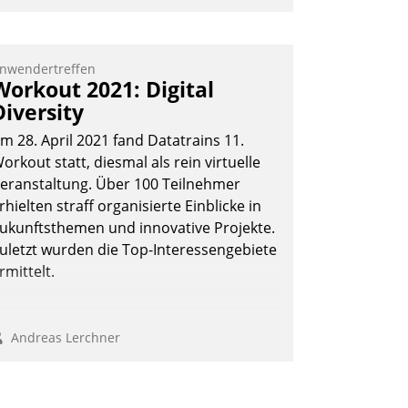
mpulse, dann wurden die Gäste selbst
ktiv und sammelten methodisch
ernetzungsideen fürs Quartier.
nwendertreffen
Workout 2021: Digital
azwischen zeigte Datatrain, was es
Diversity
eues zu bieten hat.
m 28. April 2021 fand Datatrains 11.
orkout statt, diesmal als rein virtuelle
eranstaltung. Über 100 Teilnehmer
Nadja Hußmann
rhielten straff organisierte Einblicke in
ukunftsthemen und innovative Projekte.
uletzt wurden die Top-Interessengebiete
rmittelt.
Andreas Lerchner