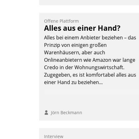
optimierte und automatisierte Prozesse.
Doch man darf nicht zu viel erwarten:
Allein mit der Einführung einer neuen
Offene Plattform
Alles aus einer Hand?
Software ist es nicht getan. Die
Digitalisierung erfordert von
Alles bei einem Anbieter beziehen – das
Unternehmen die Bereitschaft, sich zu
Prinzip von einigen großen
überprüfen, zu hinterfragen und zu
Warenhäusern, aber auch
verändern.
Onlineanbietern wie Amazon war lange
Credo in der Wohnungswirtschaft.
Zugegeben, es ist komfortabel alles aus
einer Hand zu beziehen...
Jörn Beckmann
Interview