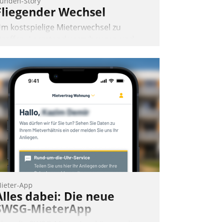
unden-Story
Fliegender Wechsel
m kostspielige Mieterwechsel zu
traffen, Leerstand vorzubeugen und
kteure wie Prozesse fließend zu
ernetzen, nutzt die Berliner Gewobag
eit Jahresbeginn eine Überblick, Einsicht
nd Eingriff bietende Lösung. Zur
ntwicklung setzte man auf
loudtechnologie, bewährte und Startup-
artner sowie erstmals agile
rojektmethoden.
Nadja Hußmann
ieter-App
Alles dabei: Die neue
SWSG-MieterApp