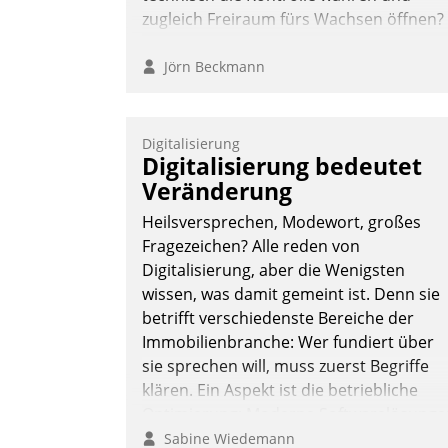
zugleich Freiraum fürs Wachsen öffnen?
Jörn Beckmann
Digitalisierung
Digitalisierung bedeutet
Veränderung
Heilsversprechen, Modewort, großes
Fragezeichen? Alle reden von
Digitalisierung, aber die Wenigsten
wissen, was damit gemeint ist. Denn sie
betrifft verschiedenste Bereiche der
Immobilienbranche: Wer fundiert über
sie sprechen will, muss zuerst Begriffe
klären. Ein Aspekt ist die betriebliche
Optimierung: Moderne Softwarelösunge
ermöglichen große Einsparungen durch
Sabine Wiedemann