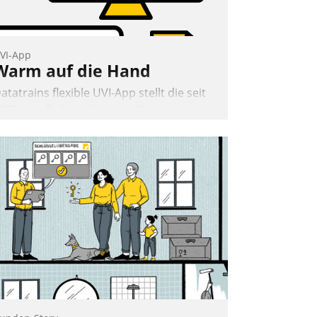
Andreas Lerchner
VI-App
Warm auf die Hand
atatrains flexible UVI-App stellt die seit
022 verpflichtende unterjährige
erbrauchsinformation schnell,
uverlässig und leicht bekömmlich bereit:
ie monatlichen Mitteilungen zum
eizungs- und Wasserverbrauch gehen
utomatisiert, vollständig und auf
unsch über mehrere zuvor festgelegte
ommunikationswege bei den
mpfängern ein.
Nadja Hußmann