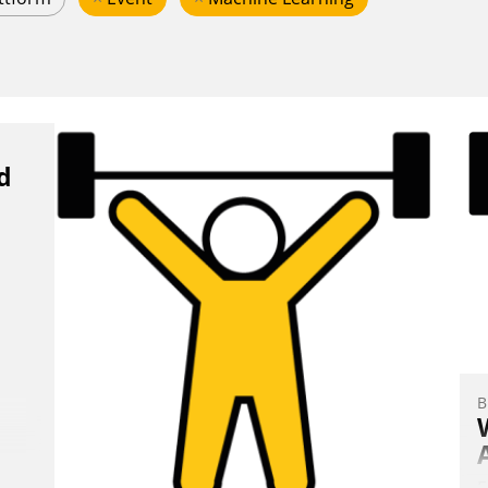
d
B
E