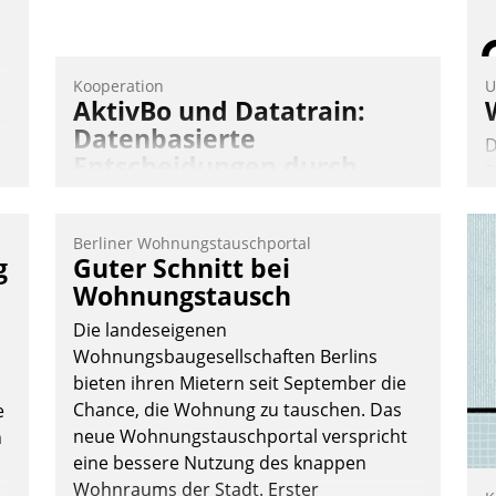
Kooperation
U
AktivBo und Datatrain:
Datenbasierte
D
Entscheidungen durch
2
automatisierte
V
Mieterbefragungen
z
Berliner Wohnungstauschportal
D
AktivBo und Datatrain kooperieren –
g
Guter Schnitt bei
H
Immobilienunternehmen profitieren: Die
Wohnungstausch
a
nahtlose Integration der Lösungen von
Die landeseigenen
W
AktivBo und Datatrain ermöglicht
Wohnungsbaugesellschaften Berlins
K
automatisiert ausgelöste, zielgerichtete
bieten ihren Mietern seit September die
E
Mieterbefragungen – eine starke
Chance, die Wohnung zu tauschen. Das
e
Grundlage für intelligente, datengestützte
neue Wohnungstauschportal verspricht
n
Entscheidungen.
eine bessere Nutzung des knappen
Wohnraums der Stadt. Erster