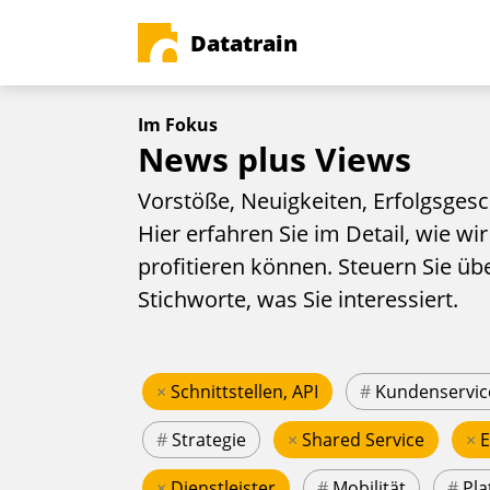
Datatrain
Im Fokus
News plus Views
Vorstöße, Neuigkeiten, Erfolgsgesc
Hier erfahren Sie im Detail, wie wir
profitieren können. Steuern Sie üb
Stichworte, was Sie interessiert.
×
Schnittstellen, API
#
Kundenservic
#
Strategie
×
Shared Service
×
×
Dienstleister
#
Mobilität
#
Pla