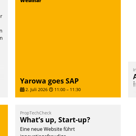
Webinar
Teilnehmer kurzweilige Einblicke in
innovative Cloud-Strategien und -
or
Lösungen mit hohem Zukunftspotenzial.
n
en
Andreas Lerchner
I
Yarowa goes SAP
2. Juli 2026
11:00
–
11:30
D
S
i
PropTechCheck
u
What’s up, Start-up?
o
Eine neue Website führt
S