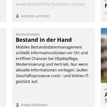
K
Anwendungsfall für Datatrains Lösung
API-Hub mit Schnittstellen zu den ERP-
U
Systemen der Unternehmen.
Andreas Lerchner
s
A
v
Bestandsdaten
s
Bestand in der Hand
u
Mobiles Bestandsdatenmanagement
E
schließt Informationslücken vor Ort und
C
eröffnet Chancen bei Objektpflege,
P
Modernisierung und Vertrieb. Nur wenn
P
aktuelle Informationen vorliegen, laufen
Geschäftsprozesse rund – und blühen IT-
gestützt auf.
M
n
Nadja Hußmann