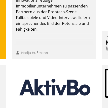
innovationsfreudige
W
Immobilienunternehmen zu passenden
b
Partnern aus der Proptech-Szene.
M
Fallbeispiele und Video-Interviews liefern
ein sprechendes Bild der Potenziale und
Fähigkeiten.
I
Nadja Hußmann
K
T
B
S