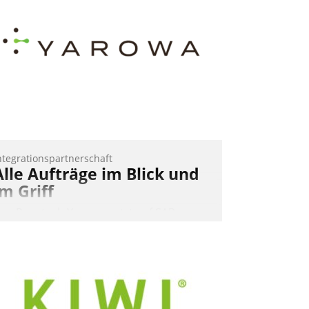
ntegrationspartnerschaft
Alle Aufträge im Blick und
im Griff
as Proptech Yarowa setzt auf SAP-
chnittstellenkompetenz: Datatrain
ntegriert Yarowas Portal zur Vergabe
nd Verwaltung von Aufträgen der
perativen Instandhaltung in die SAP-
ystemlandschaft deutscher