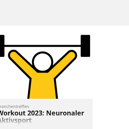
ranchentreffen
Workout 2023: Neuronaler
Aktivsport
rst lieferten die Speaker visionäre