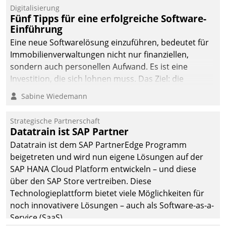
Digitalisierung
Fünf Tipps für eine erfolgreiche Software-
Einführung
Eine neue Softwarelösung einzuführen, bedeutet für
Immobilienverwaltungen nicht nur finanziellen,
sondern auch personellen Aufwand. Es ist eine
Investition, die sich lohnen muss. Das Ziel: die
nachhaltige Optimierung der Geschäftsabläufe. Damit
Sabine Wiedemann
dieses Ziel erreicht wird, sollten einige Grundregeln
befolgt werden.
Strategische Partnerschaft
Datatrain ist SAP Partner
Datatrain ist dem SAP PartnerEdge Programm
beigetreten und wird nun eigene Lösungen auf der
SAP HANA Cloud Platform entwickeln – und diese
über den SAP Store vertreiben. Diese
Technologieplattform bietet viele Möglichkeiten für
noch innovativere Lösungen – auch als Software-as-a-
Service (SaaS).