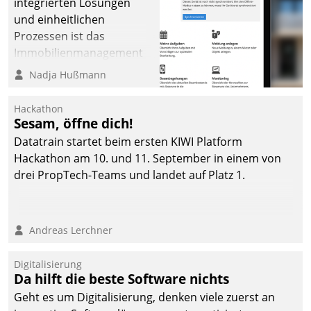
integrierten Lösungen
und einheitlichen
Prozessen ist das
Immobilienmanagement
der Bayerischen
Nadja Hußmann
Versorgungskammer im
Ressort Kapitalanlage für
Hackathon
künftige Aufgaben und
Sesam, öffne dich!
Herausforderungen
Datatrain startet beim ersten KIWI Platform
gerüstet.
Hackathon am 10. und 11. September in einem von
drei PropTech-Teams und landet auf Platz 1.
Andreas Lerchner
Digitalisierung
Da hilft die beste Software nichts
Geht es um Digitalisierung, denken viele zuerst an