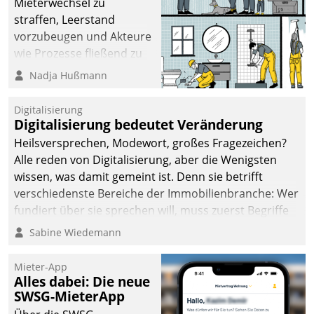
Mieterwechsel zu
straffen, Leerstand
vorzubeugen und Akteure
wie Prozesse fließend zu
vernetzen, nutzt die
Nadja Hußmann
Berliner Gewobag seit
Jahresbeginn eine
Digitalisierung
Überblick, Einsicht und
Digitalisierung bedeutet Veränderung
Eingriff bietende Lösung.
Heilsversprechen, Modewort, großes Fragezeichen?
Zur Entwicklung setzte
Alle reden von Digitalisierung, aber die Wenigsten
man auf
wissen, was damit gemeint ist. Denn sie betrifft
Cloudtechnologie,
verschiedenste Bereiche der Immobilienbranche: Wer
bewährte und Startup-
fundiert über sie sprechen will, muss zuerst Begriffe
Partner sowie erstmals
klären. Ein Aspekt ist die betriebliche Optimierung:
Sabine Wiedemann
agile Projektmethoden.
Moderne Softwarelösungen ermöglichen große
Einsparungen durch optimierte und automatisierte
Mieter-App
Prozesse. Doch man darf nicht zu viel erwarten: Allein
Alles dabei: Die neue
SWSG-MieterApp
mit der Einführung einer neuen Software ist es nicht
getan. Die Digitalisierung erfordert von Unternehmen