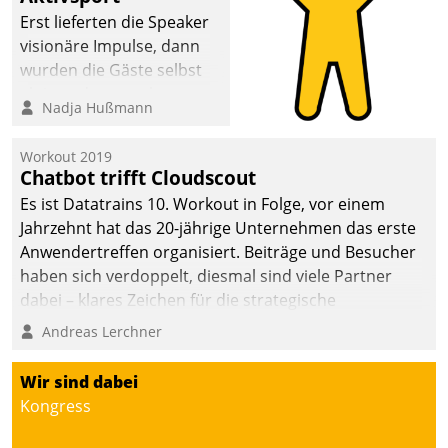
Erst lieferten die Speaker
visionäre Impulse, dann
wurden die Gäste selbst
aktiv und sammelten
Nadja Hußmann
methodisch
Vernetzungsideen fürs
Workout 2019
Quartier. Dazwischen
Chatbot trifft Cloudscout
zeigte Datatrain, was es
Es ist Datatrains 10. Workout in Folge, vor einem
Neues zu bieten hat.
Jahrzehnt hat das 20-jährige Unternehmen das erste
Anwendertreffen organisiert. Beiträge und Besucher
haben sich verdoppelt, diesmal sind viele Partner
dabei – klares Zeichen für die strategische
Fokussierung auf den Kunden.
Andreas Lerchner
Wir sind dabei
Kongress