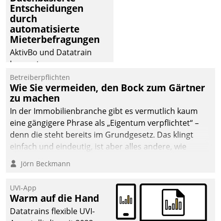
Entscheidungen
durch
automatisierte
Mieterbefragungen
AktivBo und Datatrain
kooperieren –
Immobilienunternehmen
Betreiberpflichten
Wie Sie vermeiden, den Bock zum Gärtner
profitieren: Die nahtlose
zu machen
Integration der Lösungen
In der Immobilienbranche gibt es vermutlich kaum
von AktivBo und
eine gängigere Phrase als „Eigentum verpflichtet“ –
Datatrain ermöglicht
denn die steht bereits im Grundgesetz. Das klingt
automatisiert ausgelöste,
einfach und eindeutig, ist aber alles andere, wie
zielgerichtete
Branchenbeschäftigte wissen. Denn mit der
Mieterbefragungen – eine
Jörn Beckmann
Verantwortung folgen Verpflichtungen.
starke Grundlage für
intelligente,
UVI-App
datengestützte
Warm auf die Hand
Entscheidungen.
Datatrains flexible UVI-