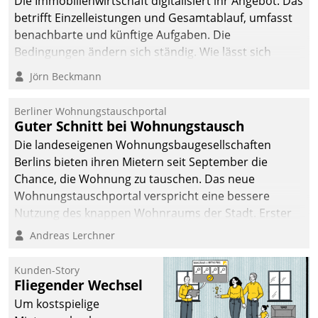
Die Immobilienwirtschaft digitalisiert ihr Angebot. Das
betrifft Einzelleistungen und Gesamtablauf, umfasst
benachbarte und künftige Aufgaben. Die
Bedingungen ändern sich ständig. Wie lässt sich
technisch die Kontrolle wahren und zugleich Freiraum
Jörn Beckmann
fürs Wachsen öffnen?
Berliner Wohnungstauschportal
Guter Schnitt bei Wohnungstausch
Die landeseigenen Wohnungsbaugesellschaften
Berlins bieten ihren Mietern seit September die
Chance, die Wohnung zu tauschen. Das neue
Wohnungstauschportal verspricht eine bessere
Nutzung des knappen Wohnraums der Stadt. Erster
Anwendungsfall für Datatrains Lösung API-Hub mit
Andreas Lerchner
Schnittstellen zu den ERP-Systemen der
Unternehmen.
Kunden-Story
Fliegender Wechsel
Um kostspielige