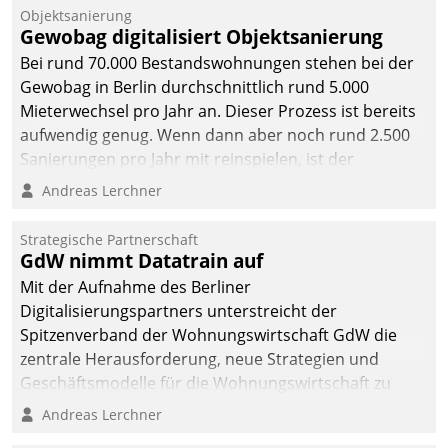
Objektsanierung
Gewobag digitalisiert Objektsanierung
Bei rund 70.000 Bestandswohnungen stehen bei der
Gewobag in Berlin durchschnittlich rund 5.000
Mieterwechsel pro Jahr an. Dieser Prozess ist bereits
aufwendig genug. Wenn dann aber noch rund 2.500
Sanierungen pro Jahr mit reinspielen, ist der
Betreuungs- und Organisationsaufwand immens. Im
Andreas Lerchner
Rahmen ihrer Digitalisierungsstrategie hat das
kommunale Wohnungsbauunternehmen daher
Strategische Partnerschaft
gemeinsam mit der Berliner Datatrain GmbH den
GdW nimmt Datatrain auf
Teilprozess der Objektsanierung digitalisiert.
Mit der Aufnahme des Berliner
Digitalisierungspartners unterstreicht der
Spitzenverband der Wohnungswirtschaft GdW die
zentrale Herausforderung, neue Strategien und
Geschäftsmodelle für die Wohnungswirtschaft zu
entwickeln.
Andreas Lerchner