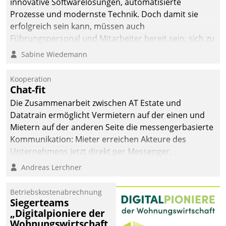
innovative Softwarelösungen, automatisierte
Prozesse und modernste Technik. Doch damit sie
erfolgreich sein kann, müssen auch
Führungspersonal und Mitarbeiter bereit sein, sich zu
verändern und anzupassen, sonst werden sie an ihr
Sabine Wiedemann
scheitern.
Kooperation
Chat-fit
Die Zusammenarbeit zwischen AT Estate und
Datatrain ermöglicht Vermietern auf der einen und
Mietern auf der anderen Seite die messengerbasierte
Kommunikation: Mieter erreichen Akteure des
Unternehmens jetzt direkt per Messenger,
Mitarbeiter oder Dienstleister empfangen oder
Andreas Lerchner
versenden die Nachrichten via Cockpit.
Betriebskostenabrechnung
Siegerteams
„Digitalpioniere der
Wohnungswirtschaft