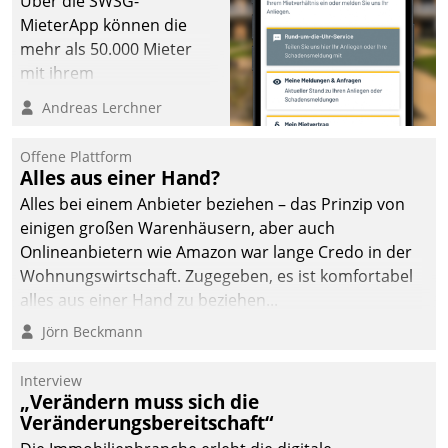
Über die SWSG-
die Bereitschaft, sich zu überprüfen, zu hinterfragen
MieterApp können die
und zu verändern.
mehr als 50.000 Mieter
mit ihrem
Wohnungsunternehmen
Andreas Lerchner
kommunizieren, auf dem
Laufenden bleiben, Daten
Offene Plattform
einsehen und ändern
Alles aus einer Hand?
oder
Alles bei einem Anbieter beziehen – das Prinzip von
Schadensmeldungen
einigen großen Warenhäusern, aber auch
abgeben – rund um die
Onlineanbietern wie Amazon war lange Credo in der
Uhr.
Wohnungswirtschaft. Zugegeben, es ist komfortabel
alles aus einer Hand zu beziehen...
Jörn Beckmann
Interview
„Verändern muss sich die
Veränderungsbereitschaft“