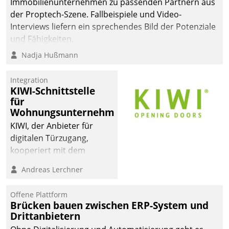
Immobilienunternehmen zu passenden Partnern aus
der Proptech-Szene. Fallbeispiele und Video-
Interviews liefern ein sprechendes Bild der Potenziale
und Fähigkeiten.
Nadja Hußmann
Integration
KIWI-Schnittstelle
für
Wohnungsunternehmen
KIWI, der Anbieter für
digitalen Türzugang,
kooperiert mit dem
Beratungs- und
Andreas Lerchner
Softwareentwicklungshaus
Datatrain.
Offene Plattform
Brücken bauen zwischen ERP-System und
Drittanbietern