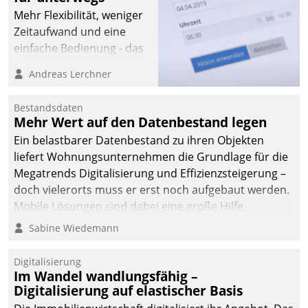
Mehr Flexibilität, weniger
Zeitaufwand und eine
einfache Bedienung - das
verspricht das aktuelle
Andreas Lerchner
Cockpit für mobile
Mitarbeiter von
Bestandsdaten
Datatrain. Die meravis
Mehr Wert auf den Datenbestand legen
Wohnungsbau- und
Ein belastbarer Datenbestand zu ihren Objekten
Immobilien GmbH hat
liefert Wohnungsunternehmen die Grundlage für die
sich dabei für den Betrieb
Megatrends Digitalisierung und Effizienzsteigerung –
der Lösung über die SAP
doch vielerorts muss er erst noch aufgebaut werden.
Cloud Platform
Mobile Lösungen sind dabei eine große Hilfe.
entschieden - als erstes
Sabine Wiedemann
Unternehmen am
Wohnungsmarkt.
Digitalisierung
Im Wandel wandlungsfähig –
Digitalisierung auf elastischer Basis