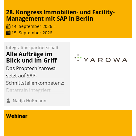
28. Kongress Immobilien- und Facility-
Management mit SAP in Berlin
14. September 2026
–
15. September 2026
Integrationspartnerschaft
Alle Aufträge im
Blick und im Griff
Das Proptech Yarowa
setzt auf SAP-
Schnittstellenkompetenz:
Datatrain integriert
Yarowas Portal zur
Nadja Hußmann
Vergabe und Verwaltung
von Aufträgen der
Webinar
operativen
Instandhaltung in die
SAP-Systemlandschaft