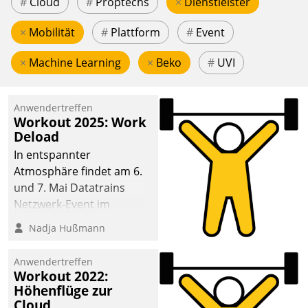
#
Cloud
#
Proptechs
×
Dienstleister
×
Mobilität
#
Plattform
#
Event
×
Machine Learning
×
Beko
#
UVI
Anwendertreffen
Workout 2025: Work
Deload
In entspannter
Atmosphäre findet am 6.
und 7. Mai Datatrains
Netzwerk-Event im
Kunden- und Partnerkreis
Nadja Hußmann
statt. Zentrale Frage: Wie
lassen sich
Anwendertreffen
Mammutprojekte
Workout 2022:
meistern und Workloads
Höhenflüge zur
Cloud
wuppen – bei zunehmend