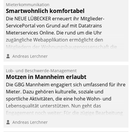
Dialogführung ermöglicht
Mieterkommunikation
Smartwohnlich komfortabel
dem externen
Serviceteam, Anrufe von
Die NEUE LÜBECKER erneuert ihr Mitglieder-
Mietenden zügiger und
ServicePortal von Grund auf mit Datatrains
effizienter zu bearbeiten.
Mieterservices Online. Die rund um die Uhr
zugängliche Webapplikation ermöglicht den
Mitgliedern der Wohnungs­bau­genossenschaft die
Kontaktaufnahme per Smartphone, Tablet oder PC.
Andreas Lerchner
Lob- und Beschwerde-Management
Motzen in Mannheim erlaubt
Die GBG Mannheim engagiert sich umfassend für ihre
Mieter. Dazu gehören kulturelle, soziale und
sportliche Aktivitäten, die eine hohe Wohn- und
Lebensqualität unterstützen. Nun geht das
Engagement noch weiter: Für die zügige Bearbeitung
von Beschwerden – oder Lob – richtet das
Andreas Lerchner
Unternehmen mit Datatrains Applikation fürs Lob-