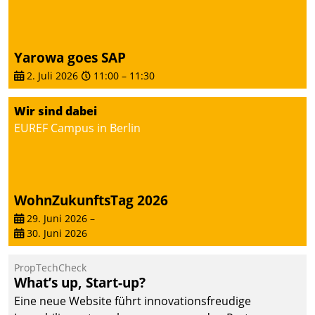
deutscher
Wohnungsunternehmen
– und beschleunigt damit
Yarowa goes SAP
den Weg vom
2. Juli 2026
11:00
–
11:30
Mieteranliegen zum
Dienstleisterauftrag.
Wir sind dabei
EUREF Campus in Berlin
WohnZukunftsTag 2026
29. Juni 2026
–
30. Juni 2026
PropTechCheck
What’s up, Start-up?
Eine neue Website führt innovationsfreudige