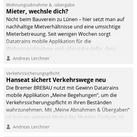
und Beschwerde-Management einen eigenen Kanal
Wohnungsabnahme & -übergabe
ein.
Mieter, wechsle dich?
Nicht beim Bauverein zu Lünen – hier setzt man auf
nachhaltige Mietverhältnisse und eine umsichtige
Mieterbetreuung. Seit wenigen Wochen sorgt
Datatrains mobile Applikation für die
Wohnungsabnahme und -übergabe dafür, dass
Mieter wohlgeordnet kommen und, so es sein muss,
Andreas Lerchner
gehen können.
Verkehrssicherungspflicht
Hanseat sichert Verkehrswege neu
Die Bremer BREBAU nutzt mit Gewinn Datatrains
mobile Applikation „Meine Begehungen“, um die
Verkehrssicherungspflicht in ihren Beständen
wahrzunehmen. Mit „Meine Abnahmen & Übergaben“
ist nun ein weiteres Modul des Mobilen Cockpits im
Einsatz.
Andreas Lerchner