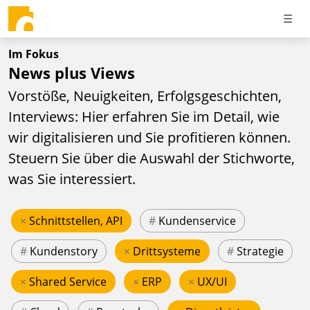
Im Fokus
News plus Views
Vorstöße, Neuigkeiten, Erfolgsgeschichten,
Interviews: Hier erfahren Sie im Detail, wie
wir digitalisieren und Sie profitieren können.
Steuern Sie über die Auswahl der Stichworte,
was Sie interessiert.
×
Schnittstellen, API
#
Kundenservice
#
Kundenstory
×
Drittsysteme
#
Strategie
×
Shared Service
×
ERP
×
UX/UI