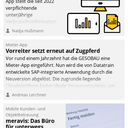
App stellt die seit 2022
verpflichtende
unterjährige
Verbrauchsinformation
schnell, zuverlässig und
Nadja Hußmann
leicht bekömmlich bereit:
Die monatlichen
Mieter-App
Mitteilungen zum
Vorreiter setzt erneut auf Zugpferd
Heizungs- und
Vor rund einem Jahrzehnt hat die GESOBAU eine
Wasserverbrauch gehen
Mieter-App eingeführt. Nun wird die von Datatrain
automatisiert, vollständig
entwickelte SAP-integrierte Anwendung durch die
und auf Wunsch über
Neuversion abgelöst. Die zugrunde liegende
mehrere zuvor
Cloudplattform bietet ideale Voraussetzungen, um
festgelegte
die Funktionalität der App zu erweitern und weitere
Andreas Lerchner
Kommunikationswege bei
innovative Apps, auch von Drittanbietern, in SAP zu
den Empfängern ein.
integrieren.
Mobile Kunden- und
Objektbetreuung
meravis: Das Büro
für unterwegs