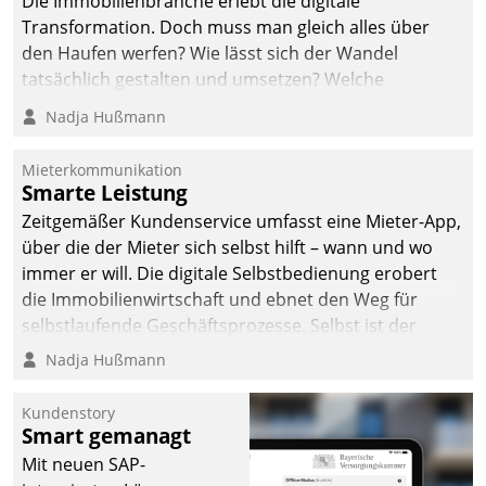
Die Immobilienbranche erlebt die digitale
Transformation. Doch muss man gleich alles über
den Haufen werfen? Wie lässt sich der Wandel
tatsächlich gestalten und umsetzen? Welche
Argumente zählen wirklich?
Nadja Hußmann
Mieterkommunikation
Smarte Leistung
Zeitgemäßer Kundenservice umfasst eine Mieter-App,
über die der Mieter sich selbst hilft – wann und wo
immer er will. Die digitale Selbstbedienung erobert
die Immobilienwirtschaft und ebnet den Weg für
selbstlaufende Geschäftsprozesse. Selbst ist der
Kunde und smart der Serviceanbieter.
Nadja Hußmann
Kundenstory
Smart gemanagt
Mit neuen SAP-