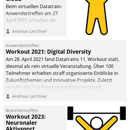
anspruchsvollen
Beim virtuellen Datatrain-
Aufgaben und
Anwendertreffen am 27.
abnehmendem
April 2022 erhielten die
Nachwuchs?
Teilnehmerinnen und
Andreas Lerchner
Teilnehmer kurzweilige
Einblicke in innovative
Anwendertreffen
Cloud-Strategien und -
Workout 2021: Digital Diversity
Lösungen mit hohem
Am 28. April 2021 fand Datatrains 11. Workout statt,
Zukunftspotenzial.
diesmal als rein virtuelle Veranstaltung. Über 100
Teilnehmer erhielten straff organisierte Einblicke in
Zukunftsthemen und innovative Projekte. Zuletzt
wurden die Top-Interessengebiete ermittelt.
Andreas Lerchner
Branchentreffen
Workout 2023:
Neuronaler
Aktivsport