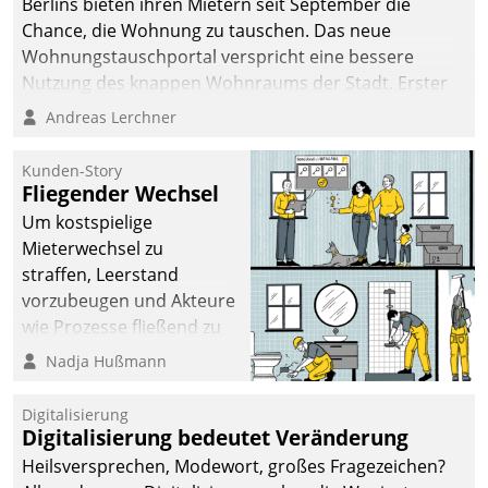
Berlins bieten ihren Mietern seit September die
Chance, die Wohnung zu tauschen. Das neue
Wohnungstauschportal verspricht eine bessere
Nutzung des knappen Wohnraums der Stadt. Erster
Anwendungsfall für Datatrains Lösung API-Hub mit
Andreas Lerchner
Schnittstellen zu den ERP-Systemen der
Unternehmen.
Kunden-Story
Fliegender Wechsel
Um kostspielige
Mieterwechsel zu
straffen, Leerstand
vorzubeugen und Akteure
wie Prozesse fließend zu
vernetzen, nutzt die
Nadja Hußmann
Berliner Gewobag seit
Jahresbeginn eine
Digitalisierung
Überblick, Einsicht und
Digitalisierung bedeutet Veränderung
Eingriff bietende Lösung.
Heilsversprechen, Modewort, großes Fragezeichen?
Zur Entwicklung setzte