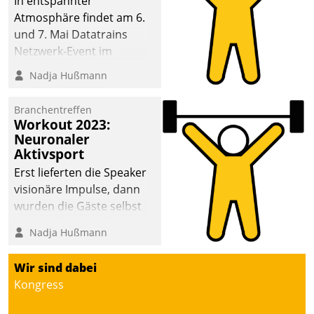
In entspannter
Atmosphäre findet am 6.
und 7. Mai Datatrains
Netzwerk-Event im
Kunden- und Partnerkreis
Nadja Hußmann
statt. Zentrale Frage: Wie
lassen sich
Branchentreffen
Mammutprojekte
Workout 2023:
meistern und Workloads
Neuronaler
Aktivsport
wuppen – bei zunehmend
anspruchsvollen
Erst lieferten die Speaker
Aufgaben und
visionäre Impulse, dann
abnehmendem
wurden die Gäste selbst
Nachwuchs?
aktiv und sammelten
Nadja Hußmann
methodisch
Vernetzungsideen fürs
Wir sind dabei
Quartier. Dazwischen
Kongress
zeigte Datatrain, was es
Neues zu bieten hat.