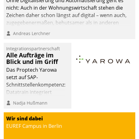
Ohne Digitalisierung und Automatisierung geht es
nicht: Auch in der Wohnungswirtschaft stehen die
Zeichen daher schon längst auf digital – wenn auch,
zugegebenermaßen, behutsamer als in anderen
Branchen.
Andreas Lerchner
Integrationspartnerschaft
Alle Aufträge im
Blick und im Griff
Das Proptech Yarowa
setzt auf SAP-
Schnittstellenkompetenz:
Datatrain integriert
Yarowas Portal zur
Nadja Hußmann
Vergabe und Verwaltung
von Aufträgen der
Wir sind dabei
operativen
EUREF Campus in Berlin
Instandhaltung in die
SAP-Systemlandschaft