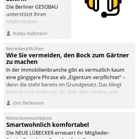
Die Berliner GESOBAU
unterstützt ihren
telefonischen
Mieterservice mit einem
Nadja Hußmann
digitalen Cockpit, das
situationsbezogen
Betreiberpflichten
passende Fragen und
Wie Sie vermeiden, den Bock zum Gärtner
Schlagworte auswirft.
zu machen
Eine intuitive
In der Immobilienbranche gibt es vermutlich kaum
Dialogführung ermöglicht
eine gängigere Phrase als „Eigentum verpflichtet“ –
dem externen
denn die steht bereits im Grundgesetz. Das klingt
Serviceteam, Anrufe von
einfach und eindeutig, ist aber alles andere, wie
Mietenden zügiger und
Branchenbeschäftigte wissen. Denn mit der
Jörn Beckmann
effizienter zu bearbeiten.
Verantwortung folgen Verpflichtungen.
Mieterkommunikation
Smartwohnlich komfortabel
Die NEUE LÜBECKER erneuert ihr Mitglieder-