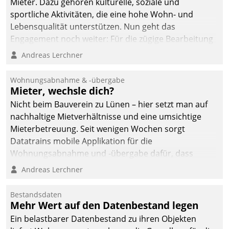
Mieter. Dazu gehören kulturelle, soziale und
sportliche Aktivitäten, die eine hohe Wohn- und
Lebensqualität unterstützen. Nun geht das
Engagement noch weiter: Für die zügige Bearbeitung
von Beschwerden – oder Lob – richtet das
Andreas Lerchner
Unternehmen mit Datatrains Applikation fürs Lob-
und Beschwerde-Management einen eigenen Kanal
Wohnungsabnahme & -übergabe
ein.
Mieter, wechsle dich?
Nicht beim Bauverein zu Lünen – hier setzt man auf
nachhaltige Mietverhältnisse und eine umsichtige
Mieterbetreuung. Seit wenigen Wochen sorgt
Datatrains mobile Applikation für die
Wohnungsabnahme und -übergabe dafür, dass
Mieter wohlgeordnet kommen und, so es sein muss,
Andreas Lerchner
gehen können.
Bestandsdaten
Mehr Wert auf den Datenbestand legen
Ein belastbarer Datenbestand zu ihren Objekten