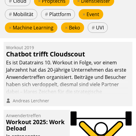
#
Cloud
×
Proptechs
×
Dienstleister
#
Mobilität
#
Plattform
×
Event
×
Machine Learning
×
Beko
#
UVI
Workout 2019
Chatbot trifft Cloudscout
Es ist Datatrains 10. Workout in Folge, vor einem
Jahrzehnt hat das 20-jährige Unternehmen das erste
Anwendertreffen organisiert. Beiträge und Besucher
haben sich verdoppelt, diesmal sind viele Partner
dabei – klares Zeichen für die strategische
Fokussierung auf den Kunden.
Andreas Lerchner
Anwendertreffen
Workout 2025: Work
Deload