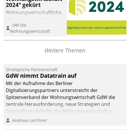
2024“ gekürt
Wohnungswirtschaftliche
Vorreiter für den Weg in
DW Die
eine digitale Zukunft zu
Wohnungswirtschaft
finden, ist das Ziel des
Awards „Digitalpioniere
der
Weitere Themen
Wohnungswirtschaft“.
Bewerben können sich
dafür ein Team
Strategische Partnerschaft
GdW nimmt Datatrain auf
bestehend aus
Wohnungsunternehmen
Mit der Aufnahme des Berliner
und PropTech.
Digitalisierungspartners unterstreicht der
Spitzenverband der Wohnungswirtschaft GdW die
zentrale Herausforderung, neue Strategien und
Geschäftsmodelle für die Wohnungswirtschaft zu
entwickeln.
Andreas Lerchner