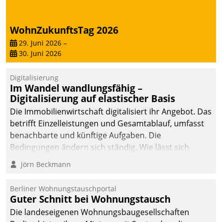
deutscher
Wohnungsunternehmen
WohnZukunftsTag 2026
– und beschleunigt damit
29. Juni 2026
–
den Weg vom
30. Juni 2026
Mieteranliegen zum
Dienstleisterauftrag.
Digitalisierung
Im Wandel wandlungsfähig –
Digitalisierung auf elastischer Basis
Die Immobilienwirtschaft digitalisiert ihr Angebot. Das
betrifft Einzelleistungen und Gesamtablauf, umfasst
benachbarte und künftige Aufgaben. Die
Bedingungen ändern sich ständig. Wie lässt sich
technisch die Kontrolle wahren und zugleich Freiraum
Jörn Beckmann
fürs Wachsen öffnen?
Berliner Wohnungstauschportal
Guter Schnitt bei Wohnungstausch
Die landeseigenen Wohnungsbaugesellschaften