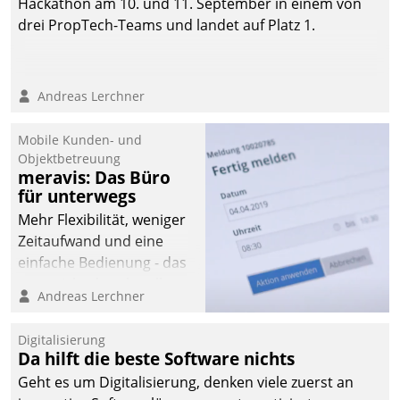
Hackathon am 10. und 11. September in einem von
drei PropTech-Teams und landet auf Platz 1.
Andreas Lerchner
Mobile Kunden- und
Objektbetreuung
meravis: Das Büro
für unterwegs
Mehr Flexibilität, weniger
Zeitaufwand und eine
einfache Bedienung - das
verspricht das aktuelle
Andreas Lerchner
Cockpit für mobile
Mitarbeiter von
Digitalisierung
Datatrain. Die meravis
Da hilft die beste Software nichts
Wohnungsbau- und
Geht es um Digitalisierung, denken viele zuerst an
Immobilien GmbH hat