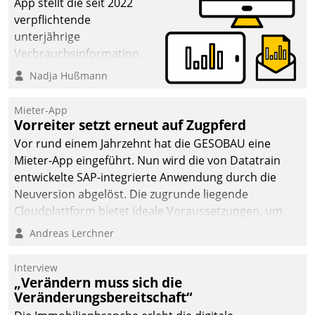
von AktivBo und
App stellt die seit 2022
Datatrain ermöglicht
verpflichtende
automatisiert ausgelöste,
unterjährige
zielgerichtete
Verbrauchsinformation
Mieterbefragungen – eine
schnell, zuverlässig und
Nadja Hußmann
starke Grundlage für
leicht bekömmlich bereit:
intelligente,
Die monatlichen
Mieter-App
datengestützte
Mitteilungen zum
Vorreiter setzt erneut auf Zugpferd
Entscheidungen.
Heizungs- und
Vor rund einem Jahrzehnt hat die GESOBAU eine
Wasserverbrauch gehen
Mieter-App eingeführt. Nun wird die von Datatrain
automatisiert, vollständig
entwickelte SAP-integrierte Anwendung durch die
und auf Wunsch über
Neuversion abgelöst. Die zugrunde liegende
mehrere zuvor
Cloudplattform bietet ideale Voraussetzungen, um
festgelegte
die Funktionalität der App zu erweitern und weitere
Andreas Lerchner
Kommunikationswege bei
innovative Apps, auch von Drittanbietern, in SAP zu
den Empfängern ein.
integrieren.
Interview
„Verändern muss sich die
Veränderungsbereitschaft“