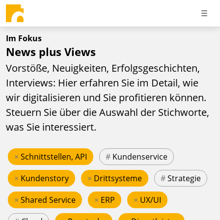
Im Fokus
News plus Views
Vorstöße, Neuigkeiten, Erfolgsgeschichten,
Interviews: Hier erfahren Sie im Detail, wie
wir digitalisieren und Sie profitieren können.
Steuern Sie über die Auswahl der Stichworte,
was Sie interessiert.
×
Schnittstellen, API
#
Kundenservice
×
Kundenstory
×
Drittsysteme
#
Strategie
×
Shared Service
×
ERP
×
UX/UI