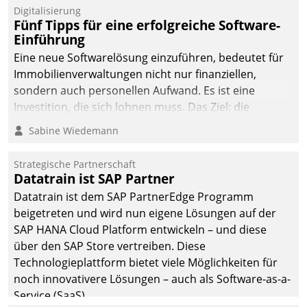
Digitalisierung
Fünf Tipps für eine erfolgreiche Software-
Einführung
Eine neue Softwarelösung einzuführen, bedeutet für
Immobilienverwaltungen nicht nur finanziellen,
sondern auch personellen Aufwand. Es ist eine
Investition, die sich lohnen muss. Das Ziel: die
nachhaltige Optimierung der Geschäftsabläufe. Damit
Sabine Wiedemann
dieses Ziel erreicht wird, sollten einige Grundregeln
befolgt werden.
Strategische Partnerschaft
Datatrain ist SAP Partner
Datatrain ist dem SAP PartnerEdge Programm
beigetreten und wird nun eigene Lösungen auf der
SAP HANA Cloud Platform entwickeln – und diese
über den SAP Store vertreiben. Diese
Technologieplattform bietet viele Möglichkeiten für
noch innovativere Lösungen – auch als Software-as-a-
Service (SaaS).