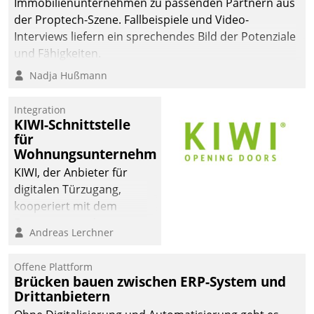
Immobilienunternehmen zu passenden Partnern aus
der Proptech-Szene. Fallbeispiele und Video-
Interviews liefern ein sprechendes Bild der Potenziale
und Fähigkeiten.
Nadja Hußmann
Integration
KIWI-Schnittstelle
für
Wohnungsunternehmen
KIWI, der Anbieter für
digitalen Türzugang,
kooperiert mit dem
Beratungs- und
Andreas Lerchner
Softwareentwicklungshaus
Datatrain.
Offene Plattform
Brücken bauen zwischen ERP-System und
Drittanbietern