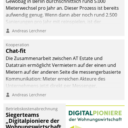
Gewobag in Berlin durchschnittlich rund 5.000
Mieterwechsel pro Jahr an. Dieser Prozess ist bereits
aufwendig genug. Wenn dann aber noch rund 2.500
Sanierungen pro Jahr mit reinspielen, ist der
Betreuungs- und Organisationsaufwand immens. Im
Andreas Lerchner
Rahmen ihrer Digitalisierungsstrategie hat das
kommunale Wohnungsbauunternehmen daher
Kooperation
gemeinsam mit der Berliner Datatrain GmbH den
Chat-fit
Teilprozess der Objektsanierung digitalisiert.
Die Zusammenarbeit zwischen AT Estate und
Datatrain ermöglicht Vermietern auf der einen und
Mietern auf der anderen Seite die messengerbasierte
Kommunikation: Mieter erreichen Akteure des
Unternehmens jetzt direkt per Messenger,
Mitarbeiter oder Dienstleister empfangen oder
Andreas Lerchner
versenden die Nachrichten via Cockpit.
Betriebskostenabrechnung
Siegerteams
„Digitalpioniere der
Wohnungswirtschaft