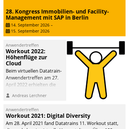
28. Kongress Immobilien- und Facility-
Management mit SAP in Berlin
14. September 2026
–
15. September 2026
Anwendertreffen
Workout 2022:
Höhenflüge zur
Cloud
Beim virtuellen Datatrain-
Anwendertreffen am 27.
April 2022 erhielten die
Teilnehmerinnen und
Andreas Lerchner
Teilnehmer kurzweilige
Einblicke in innovative
Anwendertreffen
Cloud-Strategien und -
Workout 2021: Digital Diversity
Lösungen mit hohem
Am 28. April 2021 fand Datatrains 11. Workout statt,
Zukunftspotenzial.