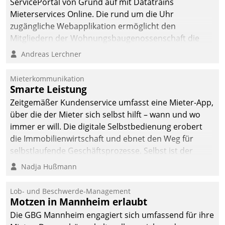
ServicePortal von Grund auf mit Datatrains
Mieterservices Online. Die rund um die Uhr
zugängliche Webapplikation ermöglicht den
Mitgliedern der Wohnungs­bau­genossenschaft die
Kontaktaufnahme per Smartphone, Tablet oder PC.
Andreas Lerchner
Mieterkommunikation
Smarte Leistung
Zeitgemäßer Kundenservice umfasst eine Mieter-App,
über die der Mieter sich selbst hilft – wann und wo
immer er will. Die digitale Selbstbedienung erobert
die Immobilienwirtschaft und ebnet den Weg für
selbstlaufende Geschäftsprozesse. Selbst ist der
Kunde und smart der Serviceanbieter.
Nadja Hußmann
Lob- und Beschwerde-Management
Motzen in Mannheim erlaubt
Die GBG Mannheim engagiert sich umfassend für ihre