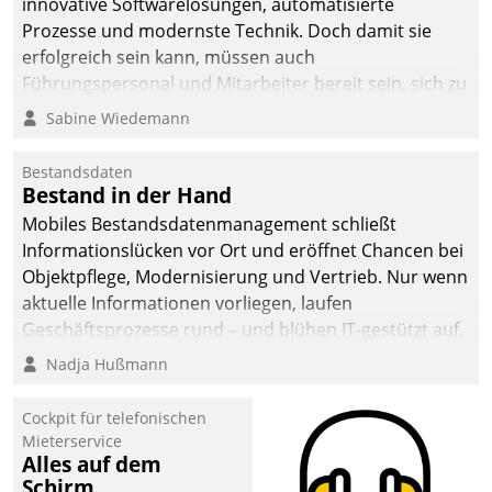
innovative Softwarelösungen, automatisierte
sich dabei für den Betrieb
Prozesse und modernste Technik. Doch damit sie
der Lösung über die SAP
erfolgreich sein kann, müssen auch
Cloud Platform
Führungspersonal und Mitarbeiter bereit sein, sich zu
entschieden - als erstes
verändern und anzupassen, sonst werden sie an ihr
Sabine Wiedemann
Unternehmen am
scheitern.
Wohnungsmarkt.
Bestandsdaten
Bestand in der Hand
Mobiles Bestandsdatenmanagement schließt
Informationslücken vor Ort und eröffnet Chancen bei
Objektpflege, Modernisierung und Vertrieb. Nur wenn
aktuelle Informationen vorliegen, laufen
Geschäftsprozesse rund – und blühen IT-gestützt auf.
Nadja Hußmann
Cockpit für telefonischen
Mieterservice
Alles auf dem
Schirm