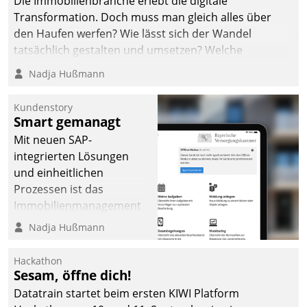
Die Immobilienbranche erlebt die digitale
Transformation. Doch muss man gleich alles über
den Haufen werfen? Wie lässt sich der Wandel
tatsächlich gestalten und umsetzen? Welche
Argumente zählen wirklich?
Nadja Hußmann
Kundenstory
Smart gemanagt
Mit neuen SAP-
integrierten Lösungen
und einheitlichen
Prozessen ist das
Immobilienmanagement
der Bayerischen
Nadja Hußmann
Versorgungskammer im
Ressort Kapitalanlage für
Hackathon
künftige Aufgaben und
Sesam, öffne dich!
Herausforderungen
Datatrain startet beim ersten KIWI Platform
gerüstet.