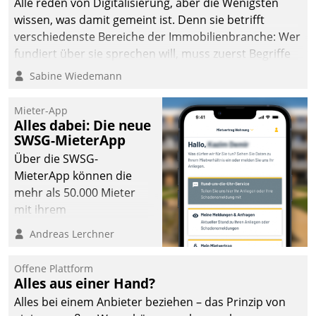
Alle reden von Digitalisierung, aber die Wenigsten
man auf
wissen, was damit gemeint ist. Denn sie betrifft
Cloudtechnologie,
verschiedenste Bereiche der Immobilienbranche: Wer
bewährte und Startup-
fundiert über sie sprechen will, muss zuerst Begriffe
Partner sowie erstmals
klären. Ein Aspekt ist die betriebliche Optimierung:
Sabine Wiedemann
agile Projektmethoden.
Moderne Softwarelösungen ermöglichen große
Einsparungen durch optimierte und automatisierte
Mieter-App
Prozesse. Doch man darf nicht zu viel erwarten: Allein
Alles dabei: Die neue
SWSG-MieterApp
mit der Einführung einer neuen Software ist es nicht
getan. Die Digitalisierung erfordert von Unternehmen
Über die SWSG-
die Bereitschaft, sich zu überprüfen, zu hinterfragen
MieterApp können die
und zu verändern.
mehr als 50.000 Mieter
mit ihrem
Wohnungsunternehmen
Andreas Lerchner
kommunizieren, auf dem
Laufenden bleiben, Daten
Offene Plattform
einsehen und ändern
Alles aus einer Hand?
oder
Alles bei einem Anbieter beziehen – das Prinzip von
Schadensmeldungen