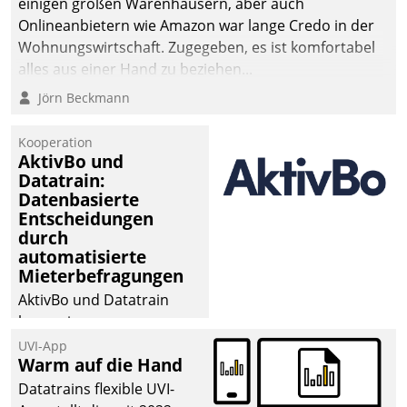
einigen großen Warenhäusern, aber auch
abgeben – rund um die
Onlineanbietern wie Amazon war lange Credo in der
Uhr.
Wohnungswirtschaft. Zugegeben, es ist komfortabel
alles aus einer Hand zu beziehen...
Jörn Beckmann
Kooperation
AktivBo und
Datatrain:
Datenbasierte
Entscheidungen
durch
automatisierte
Mieterbefragungen
AktivBo und Datatrain
kooperieren –
Immobilienunternehmen
UVI-App
Warm auf die Hand
profitieren: Die nahtlose
Integration der Lösungen
Datatrains flexible UVI-