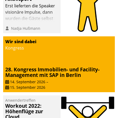
anspruchsvollen
Erst lieferten die Speaker
Aufgaben und
visionäre Impulse, dann
abnehmendem
wurden die Gäste selbst
Nachwuchs?
aktiv und sammelten
Nadja Hußmann
methodisch
Vernetzungsideen fürs
Wir sind dabei
Quartier. Dazwischen
Kongress
zeigte Datatrain, was es
Neues zu bieten hat.
28. Kongress Immobilien- und Facility-
Management mit SAP in Berlin
14. September 2026
–
15. September 2026
Anwendertreffen
Workout 2022:
Höhenflüge zur
Cloud