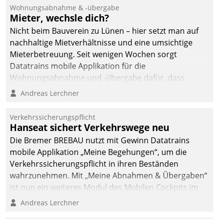
und Beschwerde-Management einen eigenen Kanal
Wohnungsabnahme & -übergabe
ein.
Mieter, wechsle dich?
Nicht beim Bauverein zu Lünen – hier setzt man auf
nachhaltige Mietverhältnisse und eine umsichtige
Mieterbetreuung. Seit wenigen Wochen sorgt
Datatrains mobile Applikation für die
Wohnungsabnahme und -übergabe dafür, dass
Mieter wohlgeordnet kommen und, so es sein muss,
Andreas Lerchner
gehen können.
Verkehrssicherungspflicht
Hanseat sichert Verkehrswege neu
Die Bremer BREBAU nutzt mit Gewinn Datatrains
mobile Applikation „Meine Begehungen“, um die
Verkehrssicherungspflicht in ihren Beständen
wahrzunehmen. Mit „Meine Abnahmen & Übergaben“
ist nun ein weiteres Modul des Mobilen Cockpits im
Einsatz.
Andreas Lerchner