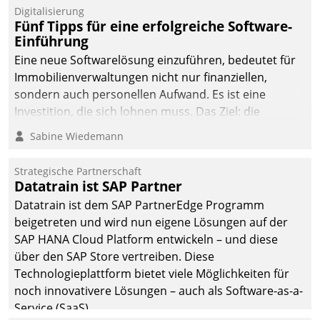
Digitalisierung
Fünf Tipps für eine erfolgreiche Software-
Einführung
Eine neue Softwarelösung einzuführen, bedeutet für
Immobilienverwaltungen nicht nur finanziellen,
sondern auch personellen Aufwand. Es ist eine
Investition, die sich lohnen muss. Das Ziel: die
nachhaltige Optimierung der Geschäftsabläufe. Damit
Sabine Wiedemann
dieses Ziel erreicht wird, sollten einige Grundregeln
befolgt werden.
Strategische Partnerschaft
Datatrain ist SAP Partner
Datatrain ist dem SAP PartnerEdge Programm
beigetreten und wird nun eigene Lösungen auf der
SAP HANA Cloud Platform entwickeln – und diese
über den SAP Store vertreiben. Diese
Technologieplattform bietet viele Möglichkeiten für
noch innovativere Lösungen – auch als Software-as-a-
Service (SaaS).