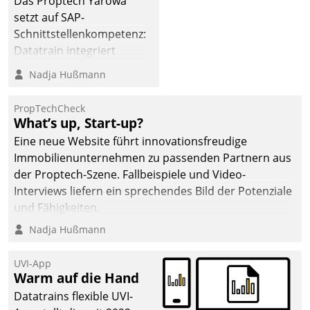
Das Proptech Yarowa
setzt auf SAP-
Schnittstellenkompetenz:
Datatrain integriert
Yarowas Portal zur
Nadja Hußmann
Vergabe und Verwaltung
von Aufträgen der
PropTechCheck
operativen
What’s up, Start-up?
Instandhaltung in die
Eine neue Website führt innovationsfreudige
SAP-Systemlandschaft
Immobilienunternehmen zu passenden Partnern aus
deutscher
der Proptech-Szene. Fallbeispiele und Video-
Wohnungsunternehmen
Interviews liefern ein sprechendes Bild der Potenziale
– und beschleunigt damit
und Fähigkeiten.
den Weg vom
Nadja Hußmann
Mieteranliegen zum
Dienstleisterauftrag.
UVI-App
Warm auf die Hand
Datatrains flexible UVI-