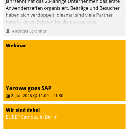
Jahrzehnt hat das 20-jährige Unternehmen das erste
Anwendertreffen organisiert. Beiträge und Besucher
haben sich verdoppelt, diesmal sind viele Partner
dabei – klares Zeichen für die strategische
Fokussierung auf den Kunden.
Andreas Lerchner
Webinar
Yarowa goes SAP
2. Juli 2026
11:00
–
11:30
Wir sind dabei
EUREF Campus in Berlin