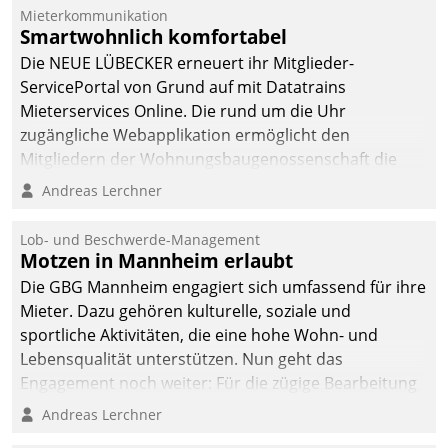
Dialogführung ermöglicht
Mieterkommunikation
Smartwohnlich komfortabel
dem externen
Serviceteam, Anrufe von
Die NEUE LÜBECKER erneuert ihr Mitglieder-
Mietenden zügiger und
ServicePortal von Grund auf mit Datatrains
effizienter zu bearbeiten.
Mieterservices Online. Die rund um die Uhr
zugängliche Webapplikation ermöglicht den
Mitgliedern der Wohnungs­bau­genossenschaft die
Kontaktaufnahme per Smartphone, Tablet oder PC.
Andreas Lerchner
Lob- und Beschwerde-Management
Motzen in Mannheim erlaubt
Die GBG Mannheim engagiert sich umfassend für ihre
Mieter. Dazu gehören kulturelle, soziale und
sportliche Aktivitäten, die eine hohe Wohn- und
Lebensqualität unterstützen. Nun geht das
Engagement noch weiter: Für die zügige Bearbeitung
von Beschwerden – oder Lob – richtet das
Andreas Lerchner
Unternehmen mit Datatrains Applikation fürs Lob-