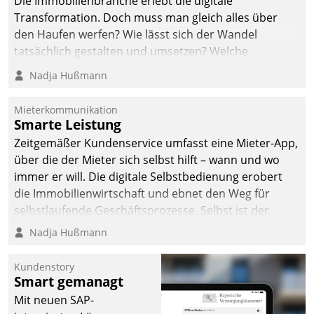
Die Immobilienbranche erlebt die digitale
Transformation. Doch muss man gleich alles über
den Haufen werfen? Wie lässt sich der Wandel
tatsächlich gestalten und umsetzen? Welche
Argumente zählen wirklich?
Nadja Hußmann
Mieterkommunikation
Smarte Leistung
Zeitgemäßer Kundenservice umfasst eine Mieter-App,
über die der Mieter sich selbst hilft – wann und wo
immer er will. Die digitale Selbstbedienung erobert
die Immobilienwirtschaft und ebnet den Weg für
selbstlaufende Geschäftsprozesse. Selbst ist der
Kunde und smart der Serviceanbieter.
Nadja Hußmann
Kundenstory
Smart gemanagt
Mit neuen SAP-