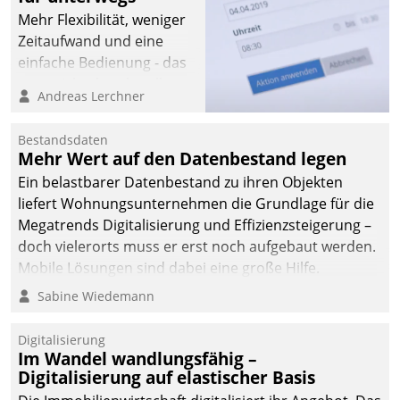
Mehr Flexibilität, weniger
Zeitaufwand und eine
einfache Bedienung - das
verspricht das aktuelle
Andreas Lerchner
Cockpit für mobile
Mitarbeiter von
Bestandsdaten
Datatrain. Die meravis
Mehr Wert auf den Datenbestand legen
Wohnungsbau- und
Ein belastbarer Datenbestand zu ihren Objekten
Immobilien GmbH hat
liefert Wohnungsunternehmen die Grundlage für die
sich dabei für den Betrieb
Megatrends Digitalisierung und Effizienzsteigerung –
der Lösung über die SAP
doch vielerorts muss er erst noch aufgebaut werden.
Cloud Platform
Mobile Lösungen sind dabei eine große Hilfe.
entschieden - als erstes
Sabine Wiedemann
Unternehmen am
Wohnungsmarkt.
Digitalisierung
Im Wandel wandlungsfähig –
Digitalisierung auf elastischer Basis