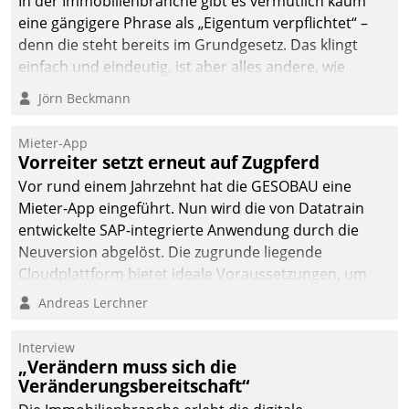
In der Immobilienbranche gibt es vermutlich kaum
von AktivBo und
eine gängigere Phrase als „Eigentum verpflichtet“ –
Datatrain ermöglicht
denn die steht bereits im Grundgesetz. Das klingt
automatisiert ausgelöste,
einfach und eindeutig, ist aber alles andere, wie
zielgerichtete
Branchenbeschäftigte wissen. Denn mit der
Mieterbefragungen – eine
Jörn Beckmann
Verantwortung folgen Verpflichtungen.
starke Grundlage für
intelligente,
Mieter-App
datengestützte
Vorreiter setzt erneut auf Zugpferd
Entscheidungen.
Vor rund einem Jahrzehnt hat die GESOBAU eine
Mieter-App eingeführt. Nun wird die von Datatrain
entwickelte SAP-integrierte Anwendung durch die
Neuversion abgelöst. Die zugrunde liegende
Cloudplattform bietet ideale Voraussetzungen, um
die Funktionalität der App zu erweitern und weitere
Andreas Lerchner
innovative Apps, auch von Drittanbietern, in SAP zu
integrieren.
Interview
„Verändern muss sich die
Veränderungsbereitschaft“