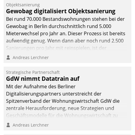
Objektsanierung
Gewobag digitalisiert Objektsanierung
Bei rund 70.000 Bestandswohnungen stehen bei der
Gewobag in Berlin durchschnittlich rund 5.000
Mieterwechsel pro Jahr an. Dieser Prozess ist bereits
aufwendig genug. Wenn dann aber noch rund 2.500
Sanierungen pro Jahr mit reinspielen, ist der
Betreuungs- und Organisationsaufwand immens. Im
Andreas Lerchner
Rahmen ihrer Digitalisierungsstrategie hat das
kommunale Wohnungsbauunternehmen daher
Strategische Partnerschaft
gemeinsam mit der Berliner Datatrain GmbH den
GdW nimmt Datatrain auf
Teilprozess der Objektsanierung digitalisiert.
Mit der Aufnahme des Berliner
Digitalisierungspartners unterstreicht der
Spitzenverband der Wohnungswirtschaft GdW die
zentrale Herausforderung, neue Strategien und
Geschäftsmodelle für die Wohnungswirtschaft zu
entwickeln.
Andreas Lerchner