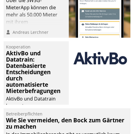
Über die SWSG-
MieterApp können die
mehr als 50.000 Mieter
mit ihrem
Wohnungsunternehmen
Andreas Lerchner
kommunizieren, auf dem
Laufenden bleiben, Daten
Kooperation
einsehen und ändern
AktivBo und
oder
Datatrain:
Datenbasierte
Schadensmeldungen
Entscheidungen
abgeben – rund um die
durch
Uhr.
automatisierte
Mieterbefragungen
AktivBo und Datatrain
kooperieren –
Immobilienunternehmen
Betreiberpflichten
Wie Sie vermeiden, den Bock zum Gärtner
profitieren: Die nahtlose
zu machen
Integration der Lösungen