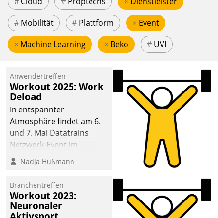
#
Cloud
#
Proptechs
×
Dienstleister
#
Mobilität
#
Plattform
×
Event
×
Machine Learning
×
Beko
#
UVI
Anwendertreffen
Workout 2025: Work
Deload
In entspannter
Atmosphäre findet am 6.
und 7. Mai Datatrains
Netzwerk-Event im
Kunden- und Partnerkreis
Nadja Hußmann
statt. Zentrale Frage: Wie
lassen sich
Branchentreffen
Mammutprojekte
Workout 2023:
meistern und Workloads
Neuronaler
Aktivsport
wuppen – bei zunehmend