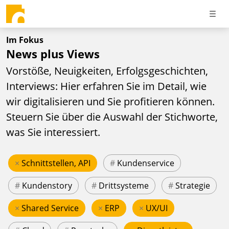
Im Fokus
News plus Views
Vorstöße, Neuigkeiten, Erfolgsgeschichten,
Interviews: Hier erfahren Sie im Detail, wie
wir digitalisieren und Sie profitieren können.
Steuern Sie über die Auswahl der Stichworte,
was Sie interessiert.
×
Schnittstellen, API
#
Kundenservice
#
Kundenstory
#
Drittsysteme
#
Strategie
×
Shared Service
×
ERP
×
UX/UI