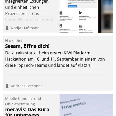
integrierten Lösungen
und einheitlichen
Prozessen ist das
Immobilienmanagement
der Bayerischen
Nadja Hußmann
Versorgungskammer im
Ressort Kapitalanlage für
Hackathon
künftige Aufgaben und
Sesam, öffne dich!
Herausforderungen
Datatrain startet beim ersten KIWI Platform
gerüstet.
Hackathon am 10. und 11. September in einem von
drei PropTech-Teams und landet auf Platz 1.
Andreas Lerchner
Mobile Kunden- und
Objektbetreuung
meravis: Das Büro
für unterwegs