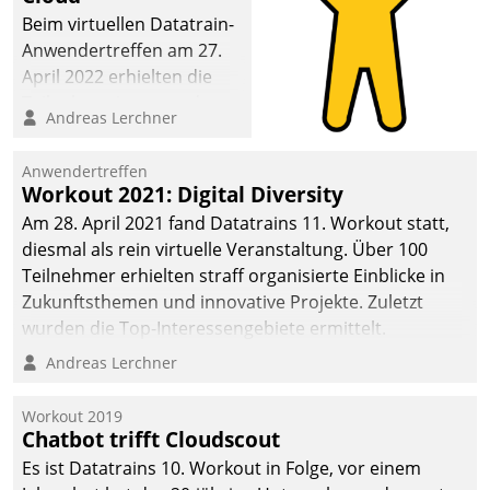
Beim virtuellen Datatrain-
Anwendertreffen am 27.
April 2022 erhielten die
Teilnehmerinnen und
Andreas Lerchner
Teilnehmer kurzweilige
Einblicke in innovative
Anwendertreffen
Cloud-Strategien und -
Workout 2021: Digital Diversity
Lösungen mit hohem
Am 28. April 2021 fand Datatrains 11. Workout statt,
Zukunftspotenzial.
diesmal als rein virtuelle Veranstaltung. Über 100
Teilnehmer erhielten straff organisierte Einblicke in
Zukunftsthemen und innovative Projekte. Zuletzt
wurden die Top-Interessengebiete ermittelt.
Andreas Lerchner
Workout 2019
Chatbot trifft Cloudscout
Es ist Datatrains 10. Workout in Folge, vor einem