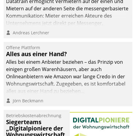
Datatrain ermöglicht Vermietern auf der einen und
Mietern auf der anderen Seite die messengerbasierte
Kommunikation: Mieter erreichen Akteure des
Unternehmens jetzt direkt per Messenger,
Mitarbeiter oder Dienstleister empfangen oder
Andreas Lerchner
versenden die Nachrichten via Cockpit.
Offene Plattform
Alles aus einer Hand?
Alles bei einem Anbieter beziehen – das Prinzip von
einigen großen Warenhäusern, aber auch
Onlineanbietern wie Amazon war lange Credo in der
Wohnungswirtschaft. Zugegeben, es ist komfortabel
alles aus einer Hand zu beziehen...
Jörn Beckmann
Betriebskostenabrechnung
Siegerteams
„Digitalpioniere der
Wohnungswirtschaft