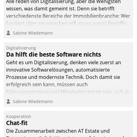
Alle reden von Digitalisierung, aber die Wenigsten
wissen, was damit gemeint ist. Denn sie betrifft
verschiedenste Bereiche der Immobilienbranche: Wer
fundiert über sie sprechen will, muss zuerst Begriffe
klären. Ein Aspekt ist die betriebliche Optimierung:
Sabine Wiedemann
Moderne Softwarelösungen ermöglichen große
Einsparungen durch optimierte und automatisierte
Digitalisierung
Prozesse. Doch man darf nicht zu viel erwarten: Allein
Da hilft die beste Software nichts
mit der Einführung einer neuen Software ist es nicht
Geht es um Digitalisierung, denken viele zuerst an
getan. Die Digitalisierung erfordert von Unternehmen
innovative Softwarelösungen, automatisierte
die Bereitschaft, sich zu überprüfen, zu hinterfragen
Prozesse und modernste Technik. Doch damit sie
und zu verändern.
erfolgreich sein kann, müssen auch
Führungspersonal und Mitarbeiter bereit sein, sich zu
verändern und anzupassen, sonst werden sie an ihr
Sabine Wiedemann
scheitern.
Kooperation
Chat-fit
Die Zusammenarbeit zwischen AT Estate und