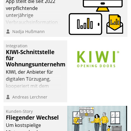
App stellt die seit 2022
verpflichtende
unterjährige
Verbrauchsinformation
schnell, zuverlässig und
Nadja Hußmann
leicht bekömmlich bereit:
Die monatlichen
Integration
Mitteilungen zum
KIWI-Schnittstelle
für
Heizungs- und
Wohnungsunternehmen
Wasserverbrauch gehen
automatisiert, vollständig
KIWI, der Anbieter für
und auf Wunsch über
digitalen Türzugang,
mehrere zuvor
kooperiert mit dem
festgelegte
Beratungs- und
Andreas Lerchner
Kommunikationswege bei
Softwareentwicklungshaus
den Empfängern ein.
Datatrain.
Kunden-Story
Fliegender Wechsel
Um kostspielige