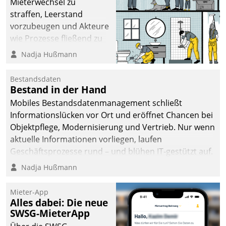
Mieterwechsel zu
straffen, Leerstand
vorzubeugen und Akteure
wie Prozesse fließend zu
vernetzen, nutzt die
Nadja Hußmann
Berliner Gewobag seit
Jahresbeginn eine
Bestandsdaten
Überblick, Einsicht und
Bestand in der Hand
Eingriff bietende Lösung.
Mobiles Bestandsdatenmanagement schließt
Zur Entwicklung setzte
Informationslücken vor Ort und eröffnet Chancen bei
man auf
Objektpflege, Modernisierung und Vertrieb. Nur wenn
Cloudtechnologie,
aktuelle Informationen vorliegen, laufen
bewährte und Startup-
Geschäftsprozesse rund – und blühen IT-gestützt auf.
Partner sowie erstmals
Nadja Hußmann
agile Projektmethoden.
Mieter-App
Alles dabei: Die neue
SWSG-MieterApp