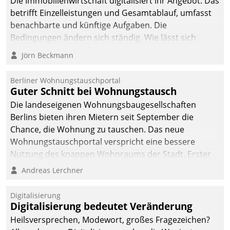
Die Immobilienwirtschaft digitalisiert ihr Angebot. Das
betrifft Einzelleistungen und Gesamtablauf, umfasst
benachbarte und künftige Aufgaben. Die
Bedingungen ändern sich ständig. Wie lässt sich
technisch die Kontrolle wahren und zugleich Freiraum
Jörn Beckmann
fürs Wachsen öffnen?
Berliner Wohnungstauschportal
Guter Schnitt bei Wohnungstausch
Die landeseigenen Wohnungsbaugesellschaften
Berlins bieten ihren Mietern seit September die
Chance, die Wohnung zu tauschen. Das neue
Wohnungstauschportal verspricht eine bessere
Nutzung des knappen Wohnraums der Stadt. Erster
Anwendungsfall für Datatrains Lösung API-Hub mit
Andreas Lerchner
Schnittstellen zu den ERP-Systemen der
Unternehmen.
Digitalisierung
Digitalisierung bedeutet Veränderung
Heilsversprechen, Modewort, großes Fragezeichen?