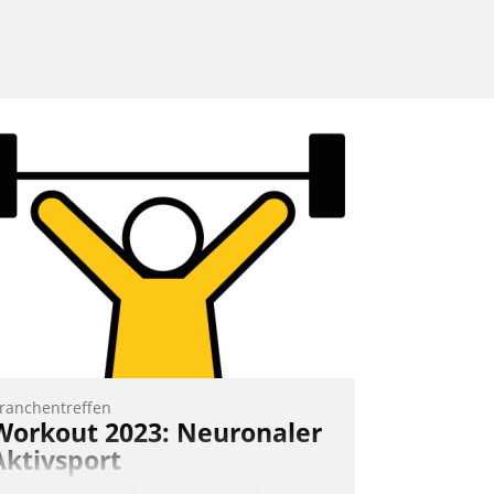
ranchentreffen
Workout 2023: Neuronaler
Aktivsport
rst lieferten die Speaker visionäre