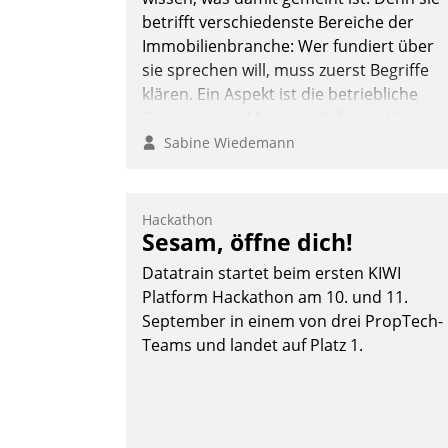
betrifft verschiedenste Bereiche der
Immobilienbranche: Wer fundiert über
sie sprechen will, muss zuerst Begriffe
klären. Ein Aspekt ist die betriebliche
Optimierung: Moderne Softwarelösunge
ermöglichen große Einsparungen durch
Sabine Wiedemann
optimierte und automatisierte Prozesse.
Doch man darf nicht zu viel erwarten:
Allein mit der Einführung einer neuen
Hackathon
Sesam, öffne dich!
Software ist es nicht getan. Die
Digitalisierung erfordert von
Datatrain startet beim ersten KIWI
Unternehmen die Bereitschaft, sich zu
Platform Hackathon am 10. und 11.
überprüfen, zu hinterfragen und zu
September in einem von drei PropTech-
verändern.
Teams und landet auf Platz 1.