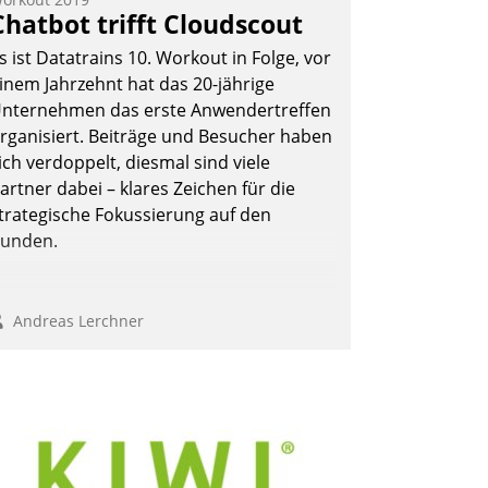
eilnehmer kurzweilige Einblicke in
Chatbot trifft Cloudscout
nnovative Cloud-Strategien und -
s ist Datatrains 10. Workout in Folge, vor
ösungen mit hohem Zukunftspotenzial.
inem Jahrzehnt hat das 20-jährige
nternehmen das erste Anwendertreffen
rganisiert. Beiträge und Besucher haben
ich verdoppelt, diesmal sind viele
Andreas Lerchner
artner dabei – klares Zeichen für die
trategische Fokussierung auf den
unden.
Andreas Lerchner