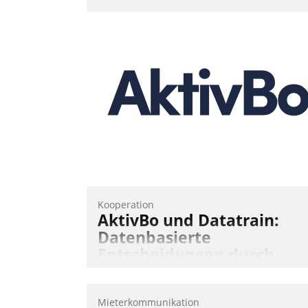
Über die SWSG-MieterApp können die
mehr als 50.000 Mieter mit ihrem
Wohnungsunternehmen kommunizieren
auf dem Laufenden bleiben, Daten
einsehen und ändern oder
Schadensmeldungen abgeben – rund u
die Uhr.
Andreas Lerchner
Kooperation
AktivBo und Datatrain:
Datenbasierte
Entscheidungen durch
automatisierte
Mieterbefragungen
Mieterkommunikation