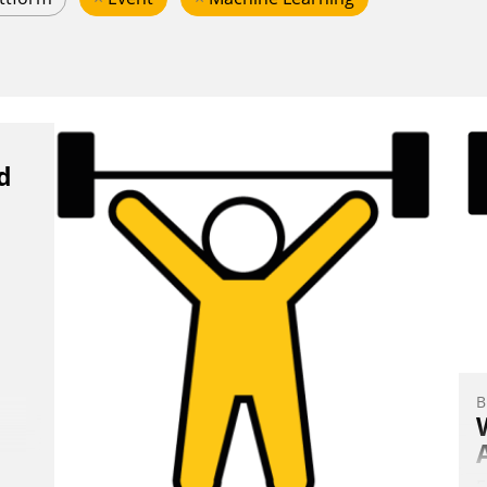
d
B
E