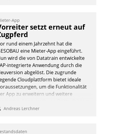
as Proptech Yarowa setzt auf SAP-
chnittstellenkompetenz: Datatrain
ntegriert Yarowas Portal zur Vergabe
ieter-App
nd Verwaltung von Aufträgen der
Vorreiter setzt erneut auf
perativen Instandhaltung in die SAP-
Zugpferd
ystemlandschaft deutscher
or rund einem Jahrzehnt hat die
ohnungsunternehmen – und
ESOBAU eine Mieter-App eingeführt.
eschleunigt damit den Weg vom
un wird die von Datatrain entwickelte
ieteranliegen zum Dienstleisterauftrag.
AP-integrierte Anwendung durch die
Nadja Hußmann
euversion abgelöst. Die zugrunde
iegende Cloudplattform bietet ideale
oraussetzungen, um die Funktionalität
er App zu erweitern und weitere
nnovative Apps, auch von Drittanbietern,
n SAP zu integrieren.
Andreas Lerchner
estandsdaten