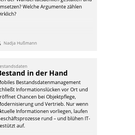
Andreas Lerchner
msetzen? Welche Argumente zählen
irklich?
Nadja Hußmann
estandsdaten
Bestand in der Hand
obiles Bestandsdatenmanagement
chließt Informationslücken vor Ort und
röffnet Chancen bei Objektpflege,
odernisierung und Vertrieb. Nur wenn
ktuelle Informationen vorliegen, laufen
eschäftsprozesse rund – und blühen IT-
estützt auf.