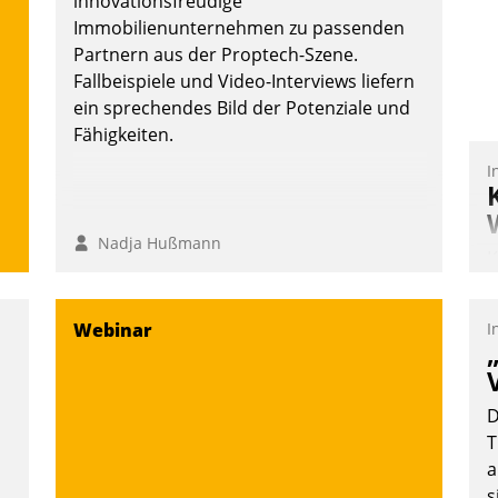
innovationsfreudige
Wunsch über mehrere zuvor festgelegte
Immobilienunternehmen zu passenden
Kommunikationswege bei den
Partnern aus der Proptech-Szene.
Empfängern ein.
Fallbeispiele und Video-Interviews liefern
Nadja Hußmann
ein sprechendes Bild der Potenziale und
Fähigkeiten.
I
Nadja Hußmann
K
T
B
Webinar
I
S
D
T
a
s