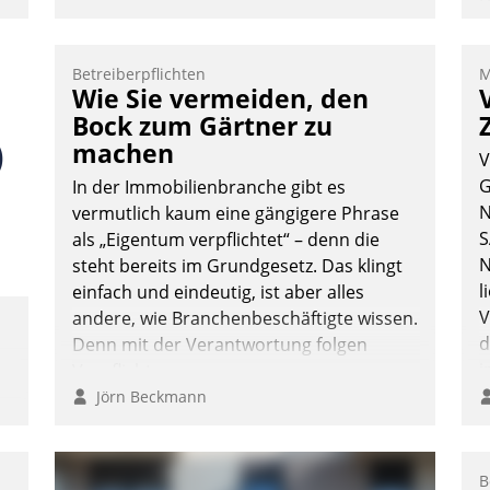
D
S
,
i
Betreiberpflichten
M
u
Wie Sie vermeiden, den
o
Bock zum Gärtner zu
m
S
machen
V
W
G
In der Immobilienbranche gibt es
b
N
vermutlich kaum eine gängigere Phrase
M
S
als „Eigentum verpflichtet“ – denn die
N
steht bereits im Grundgesetz. Das klingt
l
einfach und eindeutig, ist aber alles
V
andere, wie Branchenbeschäftigte wissen.
d
Denn mit der Verantwortung folgen
i
Verpflichtungen.
i
Jörn Beckmann
B