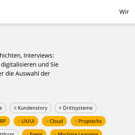
Wir
hichten, Interviews:
 digitalisieren und Sie
er die Auswahl der
e
#
Kundenstory
#
Drittsysteme
ERP
×
UX/UI
×
Cloud
×
Proptechs
ttform
×
Event
×
Machine Learning