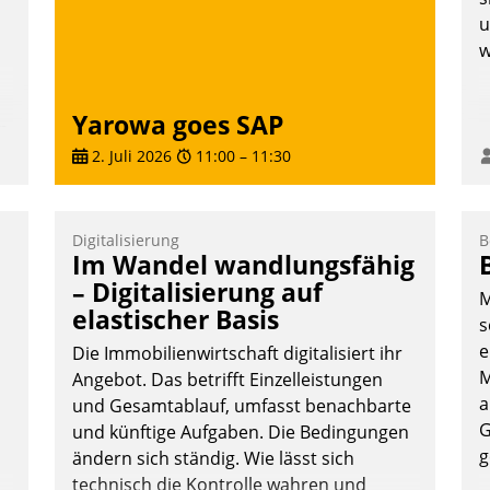
u
w
Yarowa goes SAP
n
2. Juli 2026
11:00
–
11:30
Digitalisierung
B
Im Wandel wandlungsfähig
– Digitalisierung auf
M
elastischer Basis
s
e
Die Immobilienwirtschaft digitalisiert ihr
M
Angebot. Das betrifft Einzelleistungen
a
und Gesamtablauf, umfasst benachbarte
G
und künftige Aufgaben. Die Bedingungen
g
ändern sich ständig. Wie lässt sich
technisch die Kontrolle wahren und