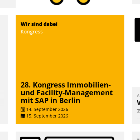
I
a
V
Wir sind dabei
D
Kongress
N
28. Kongress Immobilien-
und Facility-Management
A
mit SAP in Berlin
14. September 2026
–
15. September 2026
B
A
e
W