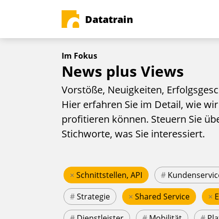
Datatrain
Im Fokus
News plus Views
Vorstöße, Neuigkeiten, Erfolgsgesc
Hier erfahren Sie im Detail, wie wir
profitieren können. Steuern Sie üb
Stichworte, was Sie interessiert.
×
Schnittstellen, API
#
Kundenservic
#
Strategie
×
Shared Service
×
#
Dienstleister
#
Mobilität
#
Pla