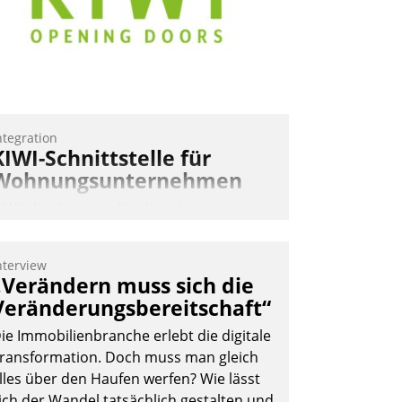
ntegration
KIWI-Schnittstelle für
Wohnungsunternehmen
IWI, der Anbieter für digitalen
ürzugang, kooperiert mit dem
eratungs- und
nterview
oftwareentwicklungshaus Datatrain.
„Verändern muss sich die
Veränderungsbereitschaft“
ie Immobilienbranche erlebt die digitale
ransformation. Doch muss man gleich
lles über den Haufen werfen? Wie lässt
ich der Wandel tatsächlich gestalten und