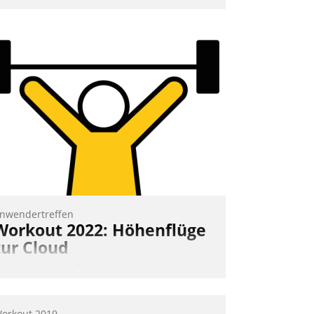
mpulse, dann wurden die Gäste selbst
ktiv und sammelten methodisch
ernetzungsideen fürs Quartier.
azwischen zeigte Datatrain, was es
eues zu bieten hat.
Nadja Hußmann
nwendertreffen
Workout 2022: Höhenflüge
zur Cloud
eim virtuellen Datatrain-
nwendertreffen am 27. April 2022
rhielten die Teilnehmerinnen und
orkout 2019