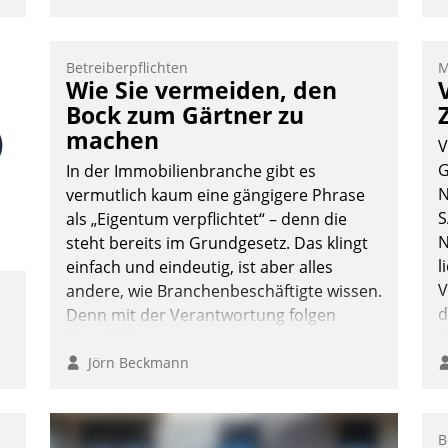
D
S
,
i
Betreiberpflichten
M
u
Wie Sie vermeiden, den
o
Bock zum Gärtner zu
m
S
machen
V
W
G
In der Immobilienbranche gibt es
b
N
vermutlich kaum eine gängigere Phrase
M
S
als „Eigentum verpflichtet“ – denn die
N
steht bereits im Grundgesetz. Das klingt
l
einfach und eindeutig, ist aber alles
V
andere, wie Branchenbeschäftigte wissen.
d
Denn mit der Verantwortung folgen
i
Verpflichtungen.
i
Jörn Beckmann
B