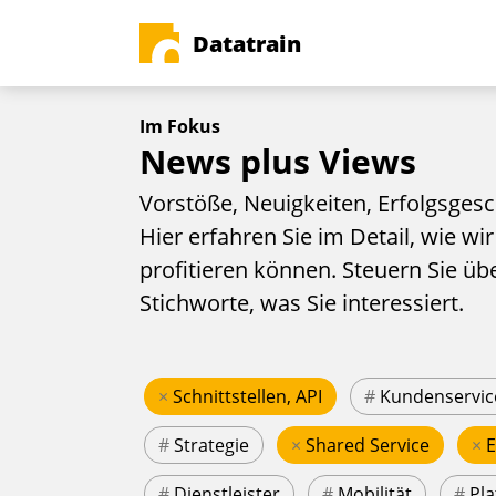
Datatrain
Im Fokus
News plus Views
Vorstöße, Neuigkeiten, Erfolgsgesc
Hier erfahren Sie im Detail, wie wir
profitieren können. Steuern Sie üb
Stichworte, was Sie interessiert.
×
Schnittstellen, API
#
Kundenservic
#
Strategie
×
Shared Service
×
#
Dienstleister
#
Mobilität
#
Pla