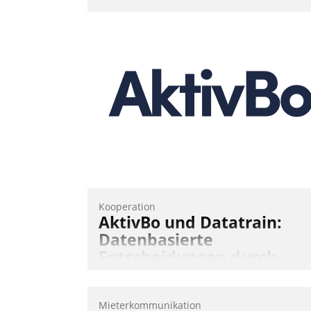
Über die SWSG-MieterApp können die
mehr als 50.000 Mieter mit ihrem
Wohnungsunternehmen kommunizieren
auf dem Laufenden bleiben, Daten
einsehen und ändern oder
Schadensmeldungen abgeben – rund u
die Uhr.
Andreas Lerchner
Kooperation
AktivBo und Datatrain:
Datenbasierte
Entscheidungen durch
automatisierte
Mieterbefragungen
Mieterkommunikation