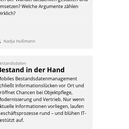
Andreas Lerchner
msetzen? Welche Argumente zählen
irklich?
Nadja Hußmann
estandsdaten
Bestand in der Hand
obiles Bestandsdatenmanagement
chließt Informationslücken vor Ort und
röffnet Chancen bei Objektpflege,
odernisierung und Vertrieb. Nur wenn
ktuelle Informationen vorliegen, laufen
eschäftsprozesse rund – und blühen IT-
estützt auf.