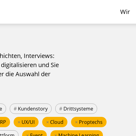
Wir
hichten, Interviews:
 digitalisieren und Sie
er die Auswahl der
e
#
Kundenstory
#
Drittsysteme
ERP
×
UX/UI
×
Cloud
×
Proptechs
ttform
×
Event
×
Machine Learning