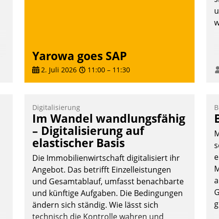
Nadja Hußmann
u
w
Yarowa goes SAP
n
2. Juli 2026
11:00
–
11:30
Digitalisierung
B
Im Wandel wandlungsfähig
– Digitalisierung auf
M
elastischer Basis
s
e
Die Immobilienwirtschaft digitalisiert ihr
M
Angebot. Das betrifft Einzelleistungen
a
und Gesamtablauf, umfasst benachbarte
G
und künftige Aufgaben. Die Bedingungen
g
ändern sich ständig. Wie lässt sich
technisch die Kontrolle wahren und