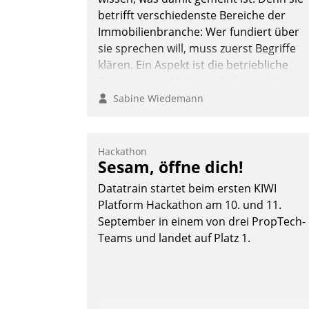
betrifft verschiedenste Bereiche der
Immobilienbranche: Wer fundiert über
sie sprechen will, muss zuerst Begriffe
klären. Ein Aspekt ist die betriebliche
Optimierung: Moderne Softwarelösunge
ermöglichen große Einsparungen durch
Sabine Wiedemann
optimierte und automatisierte Prozesse.
Doch man darf nicht zu viel erwarten:
Allein mit der Einführung einer neuen
Hackathon
Sesam, öffne dich!
Software ist es nicht getan. Die
Digitalisierung erfordert von
Datatrain startet beim ersten KIWI
Unternehmen die Bereitschaft, sich zu
Platform Hackathon am 10. und 11.
überprüfen, zu hinterfragen und zu
September in einem von drei PropTech-
verändern.
Teams und landet auf Platz 1.