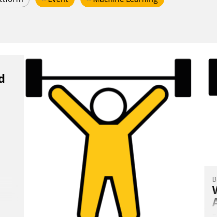
d
B
E