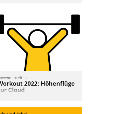
mpulse, dann wurden die Gäste selbst
ktiv und sammelten methodisch
ernetzungsideen fürs Quartier.
azwischen zeigte Datatrain, was es
eues zu bieten hat.
Nadja Hußmann
nwendertreffen
Workout 2022: Höhenflüge
zur Cloud
eim virtuellen Datatrain-
nwendertreffen am 27. April 2022
rhielten die Teilnehmerinnen und