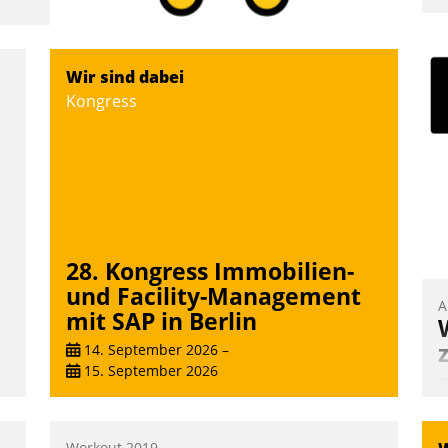
I
a
V
Wir sind dabei
D
Kongress
N
28. Kongress Immobilien-
und Facility-Management
A
mit SAP in Berlin
14. September 2026
–
15. September 2026
B
A
e
Workout 2019