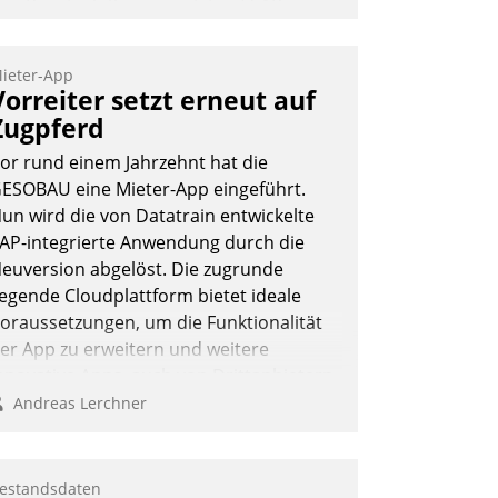
as Proptech Yarowa setzt auf SAP-
chnittstellenkompetenz: Datatrain
ntegriert Yarowas Portal zur Vergabe
ieter-App
nd Verwaltung von Aufträgen der
Vorreiter setzt erneut auf
perativen Instandhaltung in die SAP-
Zugpferd
ystemlandschaft deutscher
or rund einem Jahrzehnt hat die
ohnungsunternehmen – und
ESOBAU eine Mieter-App eingeführt.
eschleunigt damit den Weg vom
un wird die von Datatrain entwickelte
ieteranliegen zum Dienstleisterauftrag.
AP-integrierte Anwendung durch die
Nadja Hußmann
euversion abgelöst. Die zugrunde
iegende Cloudplattform bietet ideale
oraussetzungen, um die Funktionalität
er App zu erweitern und weitere
nnovative Apps, auch von Drittanbietern,
n SAP zu integrieren.
Andreas Lerchner
estandsdaten