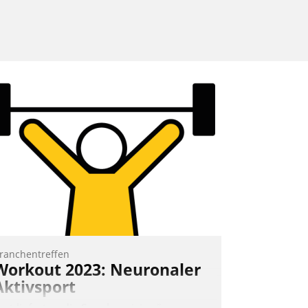
ranchentreffen
Workout 2023: Neuronaler
Aktivsport
rst lieferten die Speaker visionäre