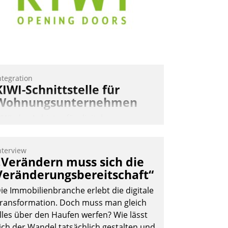
ntegration
KIWI-Schnittstelle für
Wohnungsunternehmen
IWI, der Anbieter für digitalen
ürzugang, kooperiert mit dem
eratungs- und
nterview
oftwareentwicklungshaus Datatrain.
„Verändern muss sich die
Veränderungsbereitschaft“
ie Immobilienbranche erlebt die digitale
ransformation. Doch muss man gleich
lles über den Haufen werfen? Wie lässt
ich der Wandel tatsächlich gestalten und