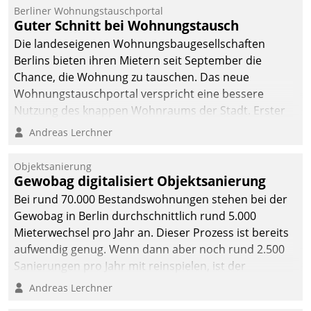
Berliner Wohnungstauschportal
Guter Schnitt bei Wohnungstausch
Die landeseigenen Wohnungsbaugesellschaften
Berlins bieten ihren Mietern seit September die
Chance, die Wohnung zu tauschen. Das neue
Wohnungstauschportal verspricht eine bessere
Nutzung des knappen Wohnraums der Stadt. Erster
Anwendungsfall für Datatrains Lösung API-Hub mit
Andreas Lerchner
Schnittstellen zu den ERP-Systemen der
Unternehmen.
Objektsanierung
Gewobag digitalisiert Objektsanierung
Bei rund 70.000 Bestandswohnungen stehen bei der
Gewobag in Berlin durchschnittlich rund 5.000
Mieterwechsel pro Jahr an. Dieser Prozess ist bereits
aufwendig genug. Wenn dann aber noch rund 2.500
Sanierungen pro Jahr mit reinspielen, ist der
Betreuungs- und Organisationsaufwand immens. Im
Andreas Lerchner
Rahmen ihrer Digitalisierungsstrategie hat das