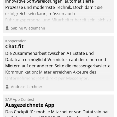
innovative Softwarelösungen, automatisierte
Prozesse und modernste Technik. Doch damit sie
erfolgreich sein kann, müssen auch
Führungspersonal und Mitarbeiter bereit sein, sich zu
verändern und anzupassen, sonst werden sie an ihr
Sabine Wiedemann
scheitern.
Kooperation
Chat-fit
Die Zusammenarbeit zwischen AT Estate und
Datatrain ermöglicht Vermietern auf der einen und
Mietern auf der anderen Seite die messengerbasierte
Kommunikation: Mieter erreichen Akteure des
Unternehmens jetzt direkt per Messenger,
Mitarbeiter oder Dienstleister empfangen oder
Andreas Lerchner
versenden die Nachrichten via Cockpit.
SAP App Contest
Ausgezeichnete App
Das Cockpit für mobile Mitarbeiter von Datatrain hat