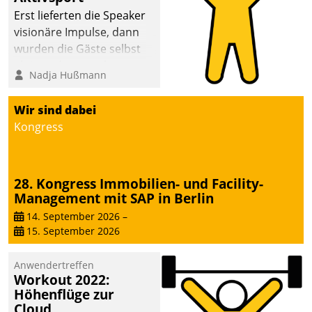
anspruchsvollen
Erst lieferten die Speaker
Aufgaben und
visionäre Impulse, dann
abnehmendem
wurden die Gäste selbst
Nachwuchs?
aktiv und sammelten
Nadja Hußmann
methodisch
Vernetzungsideen fürs
Wir sind dabei
Quartier. Dazwischen
Kongress
zeigte Datatrain, was es
Neues zu bieten hat.
28. Kongress Immobilien- und Facility-
Management mit SAP in Berlin
14. September 2026
–
15. September 2026
Anwendertreffen
Workout 2022:
Höhenflüge zur
Cloud