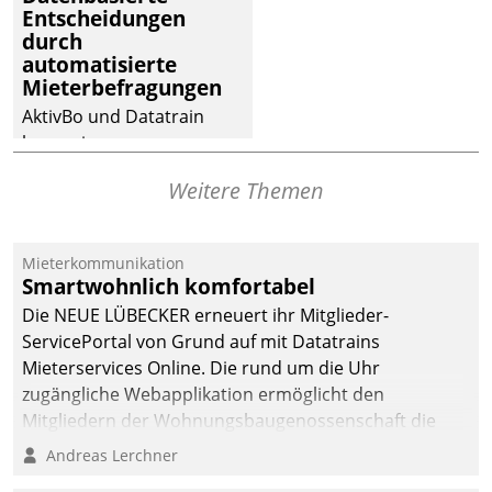
Entscheidungen
deutscher
durch
Wohnungsunternehmen
automatisierte
– und beschleunigt damit
Mieterbefragungen
den Weg vom
AktivBo und Datatrain
Mieteranliegen zum
kooperieren –
Dienstleisterauftrag.
Immobilienunternehmen
Weitere Themen
profitieren: Die nahtlose
Integration der Lösungen
von AktivBo und
Mieterkommunikation
Datatrain ermöglicht
Smartwohnlich komfortabel
automatisiert ausgelöste,
Die NEUE LÜBECKER erneuert ihr Mitglieder-
zielgerichtete
ServicePortal von Grund auf mit Datatrains
Mieterbefragungen – eine
Mieterservices Online. Die rund um die Uhr
starke Grundlage für
zugängliche Webapplikation ermöglicht den
intelligente,
Mitgliedern der Wohnungs­bau­genossenschaft die
datengestützte
Kontaktaufnahme per Smartphone, Tablet oder PC.
Andreas Lerchner
Entscheidungen.