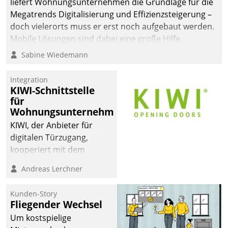
liefert Wohnungsunternehmen die Grundlage für die
Megatrends Digitalisierung und Effizienzsteigerung –
doch vielerorts muss er erst noch aufgebaut werden.
Mobile Lösungen sind dabei eine große Hilfe.
Sabine Wiedemann
Integration
KIWI-Schnittstelle
für
Wohnungsunternehmen
KIWI, der Anbieter für
digitalen Türzugang,
kooperiert mit dem
Beratungs- und
Andreas Lerchner
Softwareentwicklungshaus
Datatrain.
Kunden-Story
Fliegender Wechsel
Um kostspielige