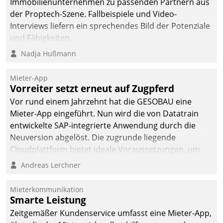
Immobilienunternehmen zu passenden Partnern aus
der Proptech-Szene. Fallbeispiele und Video-
Interviews liefern ein sprechendes Bild der Potenziale
und Fähigkeiten.
Nadja Hußmann
Mieter-App
Vorreiter setzt erneut auf Zugpferd
Vor rund einem Jahrzehnt hat die GESOBAU eine
Mieter-App eingeführt. Nun wird die von Datatrain
entwickelte SAP-integrierte Anwendung durch die
Neuversion abgelöst. Die zugrunde liegende
Cloudplattform bietet ideale Voraussetzungen, um
die Funktionalität der App zu erweitern und weitere
Andreas Lerchner
innovative Apps, auch von Drittanbietern, in SAP zu
integrieren.
Mieterkommunikation
Smarte Leistung
Zeitgemäßer Kundenservice umfasst eine Mieter-App,