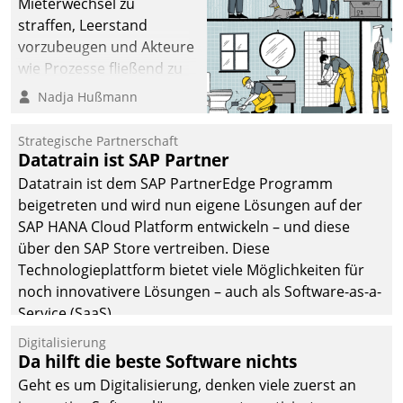
Mieterwechsel zu
straffen, Leerstand
vorzubeugen und Akteure
wie Prozesse fließend zu
vernetzen, nutzt die
Nadja Hußmann
Berliner Gewobag seit
Jahresbeginn eine
Strategische Partnerschaft
Überblick, Einsicht und
Datatrain ist SAP Partner
Eingriff bietende Lösung.
Datatrain ist dem SAP PartnerEdge Programm
Zur Entwicklung setzte
beigetreten und wird nun eigene Lösungen auf der
man auf
SAP HANA Cloud Platform entwickeln – und diese
Cloudtechnologie,
über den SAP Store vertreiben. Diese
bewährte und Startup-
Technologieplattform bietet viele Möglichkeiten für
Partner sowie erstmals
noch innovativere Lösungen – auch als Software-as-a-
agile Projektmethoden.
Service (SaaS).
Digitalisierung
Da hilft die beste Software nichts
Geht es um Digitalisierung, denken viele zuerst an