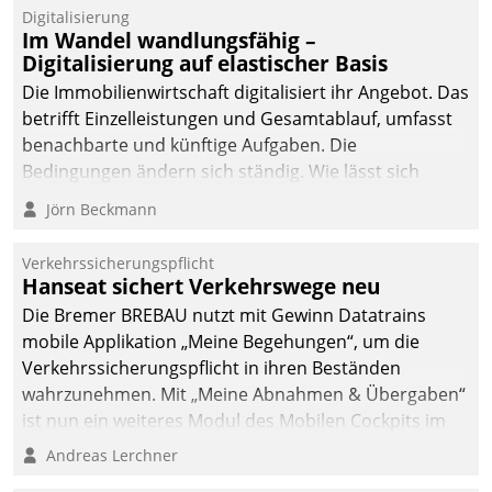
Mitarbeiter von
Digitalisierung
Datatrain. Die meravis
Im Wandel wandlungsfähig –
Wohnungsbau- und
Digitalisierung auf elastischer Basis
Immobilien GmbH hat
Die Immobilienwirtschaft digitalisiert ihr Angebot. Das
sich dabei für den Betrieb
betrifft Einzelleistungen und Gesamtablauf, umfasst
der Lösung über die SAP
benachbarte und künftige Aufgaben. Die
Cloud Platform
Bedingungen ändern sich ständig. Wie lässt sich
entschieden - als erstes
technisch die Kontrolle wahren und zugleich Freiraum
Jörn Beckmann
Unternehmen am
fürs Wachsen öffnen?
Wohnungsmarkt.
Verkehrssicherungspflicht
Hanseat sichert Verkehrswege neu
Die Bremer BREBAU nutzt mit Gewinn Datatrains
mobile Applikation „Meine Begehungen“, um die
Verkehrssicherungspflicht in ihren Beständen
wahrzunehmen. Mit „Meine Abnahmen & Übergaben“
ist nun ein weiteres Modul des Mobilen Cockpits im
Einsatz.
Andreas Lerchner