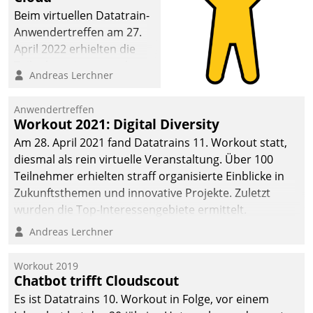
Beim virtuellen Datatrain-
Anwendertreffen am 27.
April 2022 erhielten die
Teilnehmerinnen und
Andreas Lerchner
Teilnehmer kurzweilige
Einblicke in innovative
Anwendertreffen
Cloud-Strategien und -
Workout 2021: Digital Diversity
Lösungen mit hohem
Am 28. April 2021 fand Datatrains 11. Workout statt,
Zukunftspotenzial.
diesmal als rein virtuelle Veranstaltung. Über 100
Teilnehmer erhielten straff organisierte Einblicke in
Zukunftsthemen und innovative Projekte. Zuletzt
wurden die Top-Interessengebiete ermittelt.
Andreas Lerchner
Workout 2019
Chatbot trifft Cloudscout
Es ist Datatrains 10. Workout in Folge, vor einem