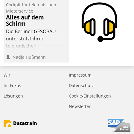
befolgt werden.
Cockpit für telefonischen
Mieterservice
Alles auf dem
Schirm
Die Berliner GESOBAU
unterstützt ihren
telefonischen
Mieterservice mit einem
Nadja Hußmann
digitalen Cockpit, das
situationsbezogen
passende Fragen und
Wir
Impressum
Schlagworte auswirft.
Im Fokus
Datenschutz
Eine intuitive
Dialogführung ermöglicht
Lösungen
Cookie-Einstellungen
dem externen
Newsletter
Serviceteam, Anrufe von
Mietenden zügiger und
Datatrain
effizienter zu bearbeiten.