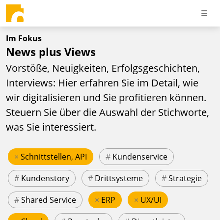
Im Fokus
News plus Views
Vorstöße, Neuigkeiten, Erfolgsgeschichten,
Interviews: Hier erfahren Sie im Detail, wie
wir digitalisieren und Sie profitieren können.
Steuern Sie über die Auswahl der Stichworte,
was Sie interessiert.
×
Schnittstellen, API
#
Kundenservice
#
Kundenstory
#
Drittsysteme
#
Strategie
#
Shared Service
×
ERP
×
UX/UI