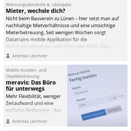
und Beschwerde-Management einen eigenen Kanal
Wohnungsabnahme & -übergabe
ein.
Mieter, wechsle dich?
Nicht beim Bauverein zu Lünen – hier setzt man auf
nachhaltige Mietverhältnisse und eine umsichtige
Mieterbetreuung. Seit wenigen Wochen sorgt
Datatrains mobile Applikation für die
Wohnungsabnahme und -übergabe dafür, dass
Mieter wohlgeordnet kommen und, so es sein muss,
Andreas Lerchner
gehen können.
Mobile Kunden- und
Objektbetreuung
meravis: Das Büro
für unterwegs
Mehr Flexibilität, weniger
Zeitaufwand und eine
einfache Bedienung - das
verspricht das aktuelle
Andreas Lerchner
Cockpit für mobile