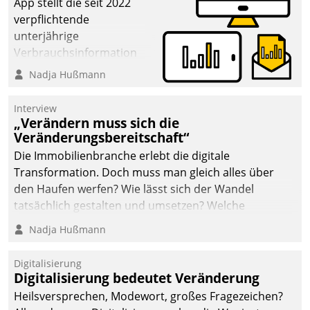
App stellt die seit 2022
verpflichtende
unterjährige
Verbrauchsinformation
schnell, zuverlässig und
Nadja Hußmann
leicht bekömmlich bereit:
Die monatlichen
Interview
Mitteilungen zum
„Verändern muss sich die
Veränderungsbereitschaft“
Heizungs- und
Wasserverbrauch gehen
Die Immobilienbranche erlebt die digitale
automatisiert, vollständig
Transformation. Doch muss man gleich alles über
und auf Wunsch über
den Haufen werfen? Wie lässt sich der Wandel
mehrere zuvor
tatsächlich gestalten und umsetzen? Welche
festgelegte
Argumente zählen wirklich?
Nadja Hußmann
Kommunikationswege bei
den Empfängern ein.
Digitalisierung
Digitalisierung bedeutet Veränderung
Heilsversprechen, Modewort, großes Fragezeichen?