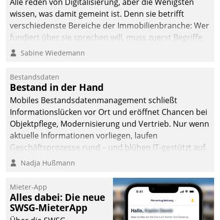
Alle reden von Digitalisierung, aber die Wenigsten
wissen, was damit gemeint ist. Denn sie betrifft
verschiedenste Bereiche der Immobilienbranche: Wer
fundiert über sie sprechen will, muss zuerst Begriffe
klären. Ein Aspekt ist die betriebliche Optimierung:
Sabine Wiedemann
Moderne Softwarelösungen ermöglichen große
Einsparungen durch optimierte und automatisierte
Bestandsdaten
Prozesse. Doch man darf nicht zu viel erwarten: Allein
Bestand in der Hand
mit der Einführung einer neuen Software ist es nicht
Mobiles Bestandsdatenmanagement schließt
getan. Die Digitalisierung erfordert von Unternehmen
Informationslücken vor Ort und eröffnet Chancen bei
die Bereitschaft, sich zu überprüfen, zu hinterfragen
Objektpflege, Modernisierung und Vertrieb. Nur wenn
und zu verändern.
aktuelle Informationen vorliegen, laufen
Geschäftsprozesse rund – und blühen IT-gestützt auf.
Nadja Hußmann
Mieter-App
Alles dabei: Die neue
SWSG-MieterApp