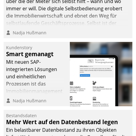
über die der Mieter sich selbst hilft – wann und wo
immer er will. Die digitale Selbstbedienung erobert
die Immobilienwirtschaft und ebnet den Weg für
selbstlaufende Geschäftsprozesse. Selbst ist der
Kunde und smart der Serviceanbieter.
Nadja Hußmann
Kundenstory
Smart gemanagt
Mit neuen SAP-
integrierten Lösungen
und einheitlichen
Prozessen ist das
Immobilienmanagement
der Bayerischen
Nadja Hußmann
Versorgungskammer im
Ressort Kapitalanlage für
Bestandsdaten
künftige Aufgaben und
Mehr Wert auf den Datenbestand legen
Herausforderungen
Ein belastbarer Datenbestand zu ihren Objekten
gerüstet.