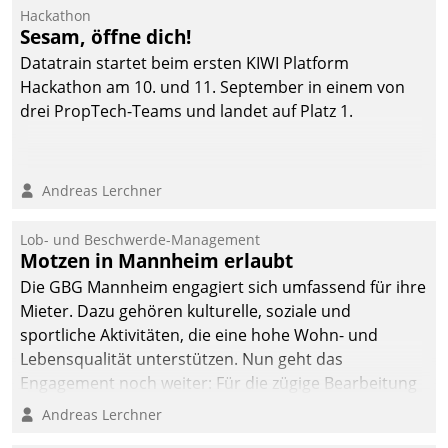
Hackathon
Sesam, öffne dich!
Datatrain startet beim ersten KIWI Platform
Hackathon am 10. und 11. September in einem von
drei PropTech-Teams und landet auf Platz 1.
Andreas Lerchner
Lob- und Beschwerde-Management
Motzen in Mannheim erlaubt
Die GBG Mannheim engagiert sich umfassend für ihre
Mieter. Dazu gehören kulturelle, soziale und
sportliche Aktivitäten, die eine hohe Wohn- und
Lebensqualität unterstützen. Nun geht das
Engagement noch weiter: Für die zügige Bearbeitung
von Beschwerden – oder Lob – richtet das
Andreas Lerchner
Unternehmen mit Datatrains Applikation fürs Lob-