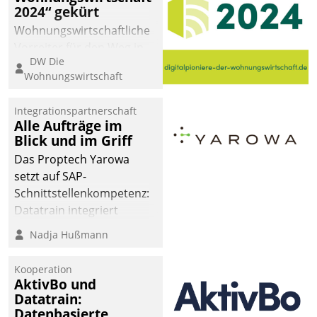
2024“ gekürt
Wohnungswirtschaftliche
Vorreiter für den Weg in
DW Die
eine digitale Zukunft zu
Wohnungswirtschaft
finden, ist das Ziel des
Awards „Digitalpioniere
Integrationspartnerschaft
der
Alle Aufträge im
Wohnungswirtschaft“.
Blick und im Griff
Bewerben können sich
Das Proptech Yarowa
dafür ein Team
setzt auf SAP-
bestehend aus
Schnittstellenkompetenz:
Wohnungsunternehmen
Datatrain integriert
und PropTech.
Yarowas Portal zur
Nadja Hußmann
Vergabe und Verwaltung
von Aufträgen der
Kooperation
operativen
AktivBo und
Instandhaltung in die
Datatrain:
Datenbasierte
SAP-Systemlandschaft