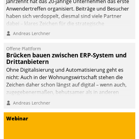
Jahrzehnt hat das 20-jährige Unternehmen das erste
Anwendertreffen organisiert. Beiträge und Besucher
haben sich verdoppelt, diesmal sind viele Partner
dabei – klares Zeichen für die strategische
Fokussierung auf den Kunden.
Andreas Lerchner
Offene Plattform
Brücken bauen zwischen ERP-System und
Drittanbietern
Ohne Digitalisierung und Automatisierung geht es
nicht: Auch in der Wohnungswirtschaft stehen die
Zeichen daher schon längst auf digital – wenn auch,
zugegebenermaßen, behutsamer als in anderen
Branchen.
Andreas Lerchner
Webinar