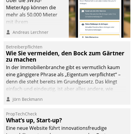
Über die SWSG-
MieterApp können die
mehr als 50.000 Mieter
mit ihrem
Wohnungsunternehmen
Andreas Lerchner
kommunizieren, auf dem
Laufenden bleiben, Daten
Betreiberpflichten
einsehen und ändern
Wie Sie vermeiden, den Bock zum Gärtner
oder
zu machen
Schadensmeldungen
In der Immobilienbranche gibt es vermutlich kaum
abgeben – rund um die
eine gängigere Phrase als „Eigentum verpflichtet“ –
Uhr.
denn die steht bereits im Grundgesetz. Das klingt
einfach und eindeutig, ist aber alles andere, wie
Branchenbeschäftigte wissen. Denn mit der
Jörn Beckmann
Verantwortung folgen Verpflichtungen.
PropTechCheck
What’s up, Start-up?
Eine neue Website führt innovationsfreudige