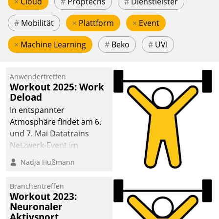
×
Cloud
#
Proptechs
#
Dienstleister
#
Mobilität
×
Plattform
×
Event
×
Machine Learning
#
Beko
#
UVI
Anwendertreffen
Workout 2025: Work
Deload
In entspannter
Atmosphäre findet am 6.
und 7. Mai Datatrains
Netzwerk-Event im
Kunden- und Partnerkreis
Nadja Hußmann
statt. Zentrale Frage: Wie
lassen sich
Branchentreffen
Mammutprojekte
Workout 2023:
meistern und Workloads
Neuronaler
Aktivsport
wuppen – bei zunehmend