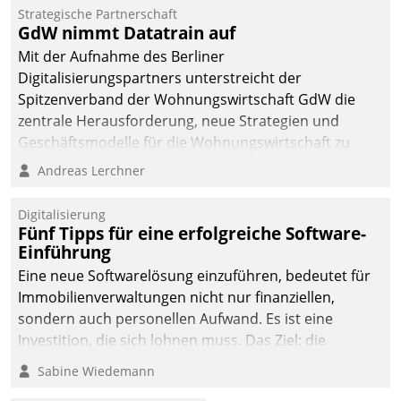
kommunale Wohnungsbauunternehmen daher
Strategische Partnerschaft
gemeinsam mit der Berliner Datatrain GmbH den
GdW nimmt Datatrain auf
Teilprozess der Objektsanierung digitalisiert.
Mit der Aufnahme des Berliner
Digitalisierungspartners unterstreicht der
Spitzenverband der Wohnungswirtschaft GdW die
zentrale Herausforderung, neue Strategien und
Geschäftsmodelle für die Wohnungswirtschaft zu
entwickeln.
Andreas Lerchner
Digitalisierung
Fünf Tipps für eine erfolgreiche Software-
Einführung
Eine neue Softwarelösung einzuführen, bedeutet für
Immobilienverwaltungen nicht nur finanziellen,
sondern auch personellen Aufwand. Es ist eine
Investition, die sich lohnen muss. Das Ziel: die
nachhaltige Optimierung der Geschäftsabläufe. Damit
Sabine Wiedemann
dieses Ziel erreicht wird, sollten einige Grundregeln