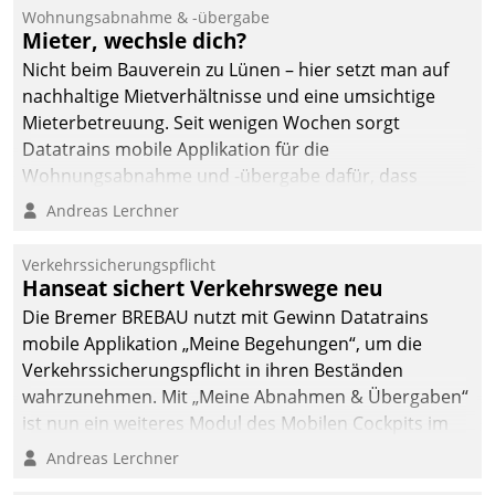
Wohnungsabnahme & -übergabe
Mieter, wechsle dich?
Nicht beim Bauverein zu Lünen – hier setzt man auf
nachhaltige Mietverhältnisse und eine umsichtige
Mieterbetreuung. Seit wenigen Wochen sorgt
Datatrains mobile Applikation für die
Wohnungsabnahme und -übergabe dafür, dass
Mieter wohlgeordnet kommen und, so es sein muss,
Andreas Lerchner
gehen können.
Verkehrssicherungspflicht
Hanseat sichert Verkehrswege neu
Die Bremer BREBAU nutzt mit Gewinn Datatrains
mobile Applikation „Meine Begehungen“, um die
Verkehrssicherungspflicht in ihren Beständen
wahrzunehmen. Mit „Meine Abnahmen & Übergaben“
ist nun ein weiteres Modul des Mobilen Cockpits im
Einsatz.
Andreas Lerchner