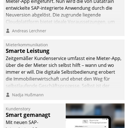
Mieter-App eingeführt. Nun wird die von Datatrain
entwickelte SAP-integrierte Anwendung durch die
Neuversion abgelöst. Die zugrunde liegende
Cloudplattform bietet ideale Voraussetzungen, um
die Funktionalität der App zu erweitern und weitere
Andreas Lerchner
innovative Apps, auch von Drittanbietern, in SAP zu
integrieren.
Mieterkommunikation
Smarte Leistung
Zeitgemäßer Kundenservice umfasst eine Mieter-App,
über die der Mieter sich selbst hilft – wann und wo
immer er will. Die digitale Selbstbedienung erobert
die Immobilienwirtschaft und ebnet den Weg für
selbstlaufende Geschäftsprozesse. Selbst ist der
Kunde und smart der Serviceanbieter.
Nadja Hußmann
Kundenstory
Smart gemanagt
Mit neuen SAP-