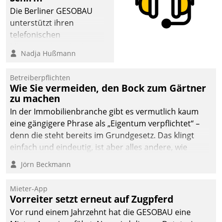
abgeben – rund um die
Die Berliner GESOBAU
Uhr.
unterstützt ihren
telefonischen
Mieterservice mit einem
Nadja Hußmann
digitalen Cockpit, das
situationsbezogen
Betreiberpflichten
passende Fragen und
Wie Sie vermeiden, den Bock zum Gärtner
Schlagworte auswirft.
zu machen
Eine intuitive
In der Immobilienbranche gibt es vermutlich kaum
Dialogführung ermöglicht
eine gängigere Phrase als „Eigentum verpflichtet“ –
dem externen
denn die steht bereits im Grundgesetz. Das klingt
Serviceteam, Anrufe von
einfach und eindeutig, ist aber alles andere, wie
Mietenden zügiger und
Branchenbeschäftigte wissen. Denn mit der
Jörn Beckmann
effizienter zu bearbeiten.
Verantwortung folgen Verpflichtungen.
Mieter-App
Vorreiter setzt erneut auf Zugpferd
Vor rund einem Jahrzehnt hat die GESOBAU eine