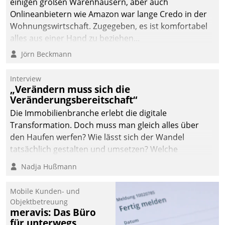
einigen großen Warenhäusern, aber auch
Onlineanbietern wie Amazon war lange Credo in der
Wohnungswirtschaft. Zugegeben, es ist komfortabel
alles aus einer Hand zu beziehen...
Jörn Beckmann
Interview
„Verändern muss sich die
Veränderungsbereitschaft“
Die Immobilienbranche erlebt die digitale
Transformation. Doch muss man gleich alles über
den Haufen werfen? Wie lässt sich der Wandel
tatsächlich gestalten und umsetzen? Welche
Argumente zählen wirklich?
Nadja Hußmann
Mobile Kunden- und
Objektbetreuung
meravis: Das Büro
für unterwegs