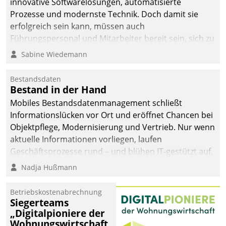
innovative Softwarelösungen, automatisierte
Prozesse und modernste Technik. Doch damit sie
erfolgreich sein kann, müssen auch
Führungspersonal und Mitarbeiter bereit sein, sich zu
verändern und anzupassen, sonst werden sie an ihr
Sabine Wiedemann
scheitern.
Bestandsdaten
Bestand in der Hand
Mobiles Bestandsdatenmanagement schließt
Informationslücken vor Ort und eröffnet Chancen bei
Objektpflege, Modernisierung und Vertrieb. Nur wenn
aktuelle Informationen vorliegen, laufen
Geschäftsprozesse rund – und blühen IT-gestützt auf.
Nadja Hußmann
Betriebskostenabrechnung
Siegerteams
„Digitalpioniere der
Wohnungswirtschaft