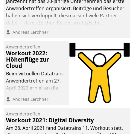
Jahrzehnt hat das 20-jährige Unternehmen das erste
Anwendertreffen organisiert. Beiträge und Besucher
haben sich verdoppelt, diesmal sind viele Partner
dabei – klares Zeichen für die strategische
Fokussierung auf den Kunden.
Andreas Lerchner
Anwendertreffen
Workout 2022:
Höhenflüge zur
Cloud
Beim virtuellen Datatrain-
Anwendertreffen am 27.
April 2022 erhielten die
Teilnehmerinnen und
Andreas Lerchner
Teilnehmer kurzweilige
Einblicke in innovative
Anwendertreffen
Cloud-Strategien und -
Workout 2021: Digital Diversity
Lösungen mit hohem
Am 28. April 2021 fand Datatrains 11. Workout statt,
Zukunftspotenzial.