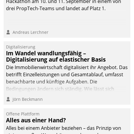
Hackathon am 10. und 11. September in einem von
automatisiert, vollständig
drei PropTech-Teams und landet auf Platz 1.
und auf Wunsch über
mehrere zuvor
festgelegte
Andreas Lerchner
Kommunikationswege bei
den Empfängern ein.
Digitalisierung
Im Wandel wandlungsfähig –
Digitalisierung auf elastischer Basis
Die Immobilienwirtschaft digitalisiert ihr Angebot. Das
betrifft Einzelleistungen und Gesamtablauf, umfasst
benachbarte und künftige Aufgaben. Die
Bedingungen ändern sich ständig. Wie lässt sich
technisch die Kontrolle wahren und zugleich Freiraum
Jörn Beckmann
fürs Wachsen öffnen?
Offene Plattform
Alles aus einer Hand?
Alles bei einem Anbieter beziehen – das Prinzip von