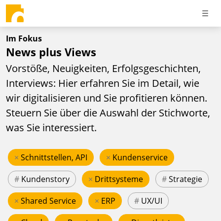
Im Fokus
News plus Views
Vorstöße, Neuigkeiten, Erfolgsgeschichten,
Interviews: Hier erfahren Sie im Detail, wie
wir digitalisieren und Sie profitieren können.
Steuern Sie über die Auswahl der Stichworte,
was Sie interessiert.
×
Schnittstellen, API
×
Kundenservice
#
Kundenstory
×
Drittsysteme
#
Strategie
×
Shared Service
×
ERP
#
UX/UI