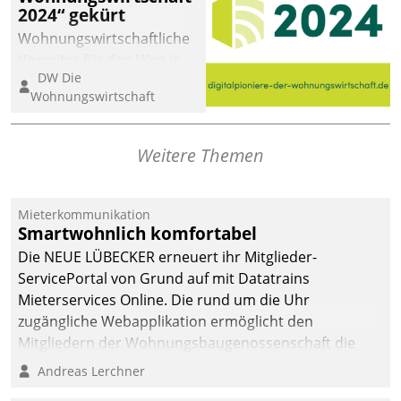
2024“ gekürt
Wohnungswirtschaftliche
Vorreiter für den Weg in
DW Die
eine digitale Zukunft zu
Wohnungswirtschaft
finden, ist das Ziel des
Awards „Digitalpioniere
der
Weitere Themen
Wohnungswirtschaft“.
Bewerben können sich
dafür ein Team
Mieterkommunikation
Smartwohnlich komfortabel
bestehend aus
Wohnungsunternehmen
Die NEUE LÜBECKER erneuert ihr Mitglieder-
und PropTech.
ServicePortal von Grund auf mit Datatrains
Mieterservices Online. Die rund um die Uhr
zugängliche Webapplikation ermöglicht den
Mitgliedern der Wohnungs­bau­genossenschaft die
Kontaktaufnahme per Smartphone, Tablet oder PC.
Andreas Lerchner