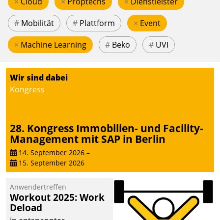
×
Cloud
×
Proptechs
×
Dienstleister
#
Mobilität
#
Plattform
×
Event
×
Machine Learning
#
Beko
#
UVI
Wir sind dabei
Kongress
28. Kongress Immobilien- und Facility-
Management mit SAP in Berlin
14. September 2026
–
15. September 2026
Anwendertreffen
Workout 2025: Work
Deload