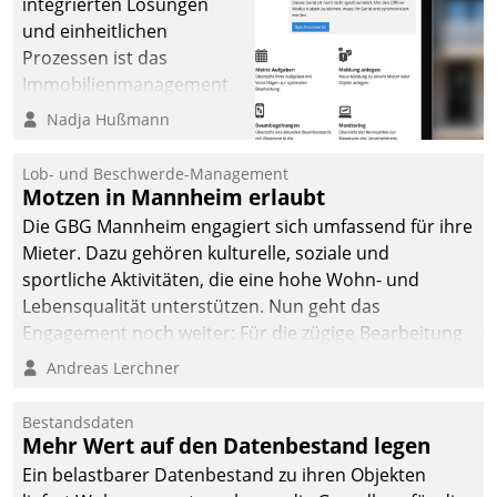
integrierten Lösungen
und einheitlichen
Prozessen ist das
Immobilienmanagement
der Bayerischen
Nadja Hußmann
Versorgungskammer im
Ressort Kapitalanlage für
Lob- und Beschwerde-Management
künftige Aufgaben und
Motzen in Mannheim erlaubt
Herausforderungen
Die GBG Mannheim engagiert sich umfassend für ihre
gerüstet.
Mieter. Dazu gehören kulturelle, soziale und
sportliche Aktivitäten, die eine hohe Wohn- und
Lebensqualität unterstützen. Nun geht das
Engagement noch weiter: Für die zügige Bearbeitung
von Beschwerden – oder Lob – richtet das
Andreas Lerchner
Unternehmen mit Datatrains Applikation fürs Lob-
und Beschwerde-Management einen eigenen Kanal
Bestandsdaten
ein.
Mehr Wert auf den Datenbestand legen
Ein belastbarer Datenbestand zu ihren Objekten