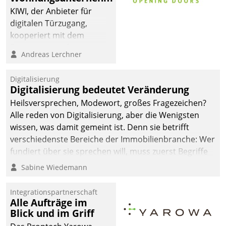
KIWI, der Anbieter für
digitalen Türzugang,
kooperiert mit dem
Beratungs- und
Andreas Lerchner
Softwareentwicklungshaus
Datatrain.
Digitalisierung
Digitalisierung bedeutet Veränderung
Heilsversprechen, Modewort, großes Fragezeichen?
Alle reden von Digitalisierung, aber die Wenigsten
wissen, was damit gemeint ist. Denn sie betrifft
verschiedenste Bereiche der Immobilienbranche: Wer
fundiert über sie sprechen will, muss zuerst Begriffe
klären. Ein Aspekt ist die betriebliche Optimierung:
Sabine Wiedemann
Moderne Softwarelösungen ermöglichen große
Einsparungen durch optimierte und automatisierte
Integrationspartnerschaft
Prozesse. Doch man darf nicht zu viel erwarten: Allein
Alle Aufträge im
Blick und im Griff
mit der Einführung einer neuen Software ist es nicht
getan. Die Digitalisierung erfordert von Unternehmen