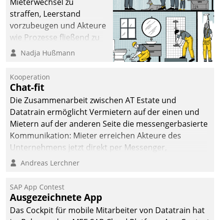
Mieterwechsel zu
straffen, Leerstand
vorzubeugen und Akteure
wie Prozesse fließend zu
vernetzen, nutzt die
Nadja Hußmann
Berliner Gewobag seit
Jahresbeginn eine
Kooperation
Überblick, Einsicht und
Chat-fit
Eingriff bietende Lösung.
Die Zusammenarbeit zwischen AT Estate und
Zur Entwicklung setzte
Datatrain ermöglicht Vermietern auf der einen und
man auf
Mietern auf der anderen Seite die messengerbasierte
Cloudtechnologie,
Kommunikation: Mieter erreichen Akteure des
bewährte und Startup-
Unternehmens jetzt direkt per Messenger,
Partner sowie erstmals
Mitarbeiter oder Dienstleister empfangen oder
Andreas Lerchner
agile Projektmethoden.
versenden die Nachrichten via Cockpit.
SAP App Contest
Ausgezeichnete App
Das Cockpit für mobile Mitarbeiter von Datatrain hat