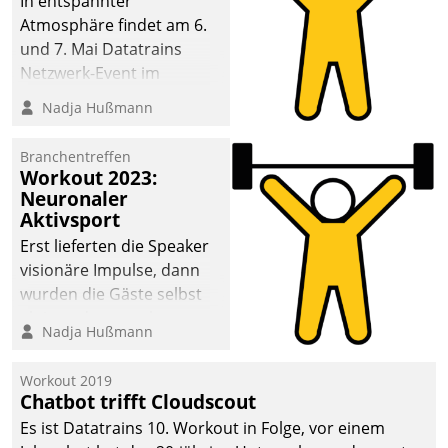
In entspannter
Atmosphäre findet am 6.
und 7. Mai Datatrains
Netzwerk-Event im
Kunden- und Partnerkreis
Nadja Hußmann
statt. Zentrale Frage: Wie
lassen sich
Branchentreffen
Mammutprojekte
Workout 2023:
meistern und Workloads
Neuronaler
Aktivsport
wuppen – bei zunehmend
anspruchsvollen
Erst lieferten die Speaker
Aufgaben und
visionäre Impulse, dann
abnehmendem
wurden die Gäste selbst
Nachwuchs?
aktiv und sammelten
Nadja Hußmann
methodisch
Vernetzungsideen fürs
Workout 2019
Quartier. Dazwischen
Chatbot trifft Cloudscout
zeigte Datatrain, was es
Es ist Datatrains 10. Workout in Folge, vor einem
Neues zu bieten hat.