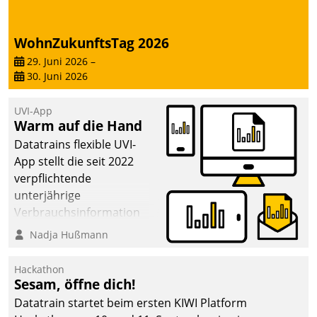
von AktivBo und
Datatrain ermöglicht
automatisiert ausgelöste,
WohnZukunftsTag 2026
zielgerichtete
29. Juni 2026
–
Mieterbefragungen – eine
30. Juni 2026
starke Grundlage für
intelligente,
UVI-App
datengestützte
Warm auf die Hand
Entscheidungen.
Datatrains flexible UVI-
App stellt die seit 2022
verpflichtende
unterjährige
Verbrauchsinformation
schnell, zuverlässig und
Nadja Hußmann
leicht bekömmlich bereit:
Die monatlichen
Hackathon
Mitteilungen zum
Sesam, öffne dich!
Heizungs- und
Datatrain startet beim ersten KIWI Platform
Wasserverbrauch gehen