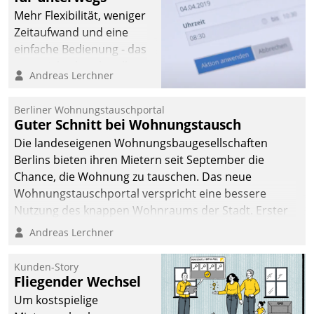
Mehr Flexibilität, weniger
Zeitaufwand und eine
einfache Bedienung - das
verspricht das aktuelle
Andreas Lerchner
Cockpit für mobile
Mitarbeiter von
Berliner Wohnungstauschportal
Datatrain. Die meravis
Guter Schnitt bei Wohnungstausch
Wohnungsbau- und
Die landeseigenen Wohnungsbaugesellschaften
Immobilien GmbH hat
Berlins bieten ihren Mietern seit September die
sich dabei für den Betrieb
Chance, die Wohnung zu tauschen. Das neue
der Lösung über die SAP
Wohnungstauschportal verspricht eine bessere
Cloud Platform
Nutzung des knappen Wohnraums der Stadt. Erster
entschieden - als erstes
Anwendungsfall für Datatrains Lösung API-Hub mit
Andreas Lerchner
Unternehmen am
Schnittstellen zu den ERP-Systemen der
Wohnungsmarkt.
Unternehmen.
Kunden-Story
Fliegender Wechsel
Um kostspielige