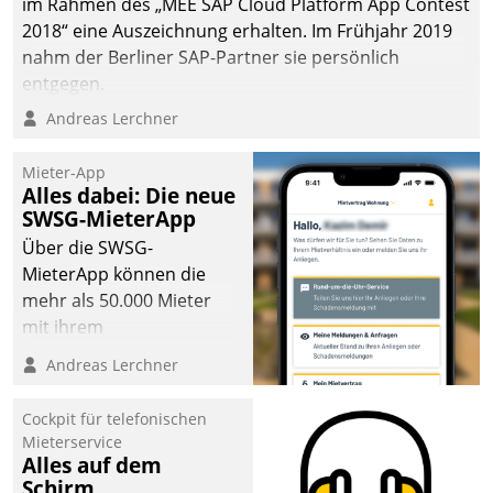
im Rahmen des „MEE SAP Cloud Platform App Contest
2018“ eine Auszeichnung erhalten. Im Frühjahr 2019
nahm der Berliner SAP-Partner sie persönlich
entgegen.
Andreas Lerchner
Mieter-App
Alles dabei: Die neue
SWSG-MieterApp
Über die SWSG-
MieterApp können die
mehr als 50.000 Mieter
mit ihrem
Wohnungsunternehmen
Andreas Lerchner
kommunizieren, auf dem
Laufenden bleiben, Daten
Cockpit für telefonischen
einsehen und ändern
Mieterservice
oder
Alles auf dem
Schirm
Schadensmeldungen