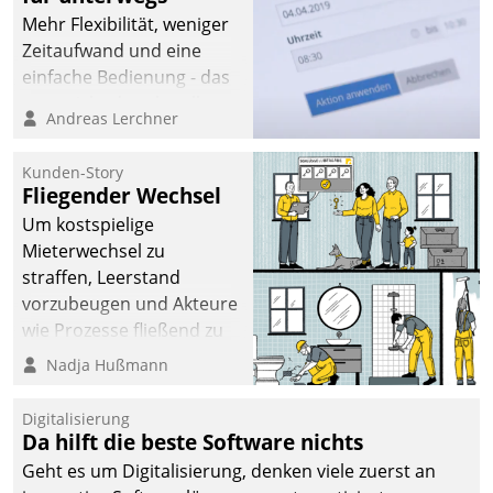
Mehr Flexibilität, weniger
Zeitaufwand und eine
einfache Bedienung - das
verspricht das aktuelle
Andreas Lerchner
Cockpit für mobile
Mitarbeiter von
Kunden-Story
Datatrain. Die meravis
Fliegender Wechsel
Wohnungsbau- und
Um kostspielige
Immobilien GmbH hat
Mieterwechsel zu
sich dabei für den Betrieb
straffen, Leerstand
der Lösung über die SAP
vorzubeugen und Akteure
Cloud Platform
wie Prozesse fließend zu
entschieden - als erstes
vernetzen, nutzt die
Nadja Hußmann
Unternehmen am
Berliner Gewobag seit
Wohnungsmarkt.
Jahresbeginn eine
Digitalisierung
Überblick, Einsicht und
Da hilft die beste Software nichts
Eingriff bietende Lösung.
Geht es um Digitalisierung, denken viele zuerst an
Zur Entwicklung setzte