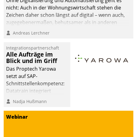
Ohne Digitalisierung und Automatisierung geht es
die Bereitschaft, sich zu überprüfen, zu hinterfragen
nicht: Auch in der Wohnungswirtschaft stehen die
und zu verändern.
Zeichen daher schon längst auf digital – wenn auch,
zugegebenermaßen, behutsamer als in anderen
Branchen.
Andreas Lerchner
Integrationspartnerschaft
Alle Aufträge im
Blick und im Griff
Das Proptech Yarowa
setzt auf SAP-
Schnittstellenkompetenz:
Datatrain integriert
Yarowas Portal zur
Nadja Hußmann
Vergabe und Verwaltung
von Aufträgen der
Webinar
operativen
Instandhaltung in die
SAP-Systemlandschaft