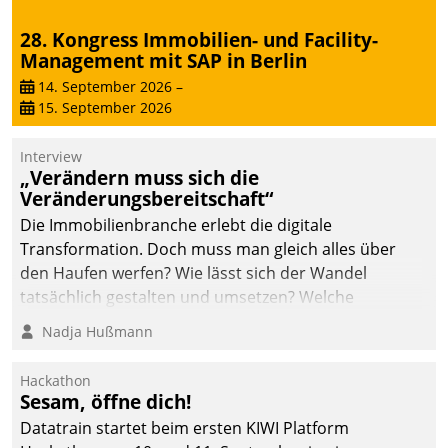
von AktivBo und
Datatrain ermöglicht
28. Kongress Immobilien- und Facility-
automatisiert ausgelöste,
Management mit SAP in Berlin
zielgerichtete
14. September 2026
–
Mieterbefragungen – eine
15. September 2026
starke Grundlage für
intelligente,
Interview
datengestützte
„Verändern muss sich die
Entscheidungen.
Veränderungsbereitschaft“
Die Immobilienbranche erlebt die digitale
Transformation. Doch muss man gleich alles über
den Haufen werfen? Wie lässt sich der Wandel
tatsächlich gestalten und umsetzen? Welche
Argumente zählen wirklich?
Nadja Hußmann
Hackathon
Sesam, öffne dich!
Datatrain startet beim ersten KIWI Platform