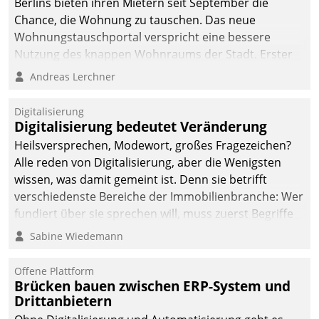
Berlins bieten ihren Mietern seit September die
Chance, die Wohnung zu tauschen. Das neue
Wohnungstauschportal verspricht eine bessere
Nutzung des knappen Wohnraums der Stadt. Erster
Anwendungsfall für Datatrains Lösung API-Hub mit
Andreas Lerchner
Schnittstellen zu den ERP-Systemen der
Unternehmen.
Digitalisierung
Digitalisierung bedeutet Veränderung
Heilsversprechen, Modewort, großes Fragezeichen?
Alle reden von Digitalisierung, aber die Wenigsten
wissen, was damit gemeint ist. Denn sie betrifft
verschiedenste Bereiche der Immobilienbranche: Wer
fundiert über sie sprechen will, muss zuerst Begriffe
klären. Ein Aspekt ist die betriebliche Optimierung:
Sabine Wiedemann
Moderne Softwarelösungen ermöglichen große
Einsparungen durch optimierte und automatisierte
Offene Plattform
Prozesse. Doch man darf nicht zu viel erwarten: Allein
Brücken bauen zwischen ERP-System und
Drittanbietern
mit der Einführung einer neuen Software ist es nicht
getan. Die Digitalisierung erfordert von Unternehmen