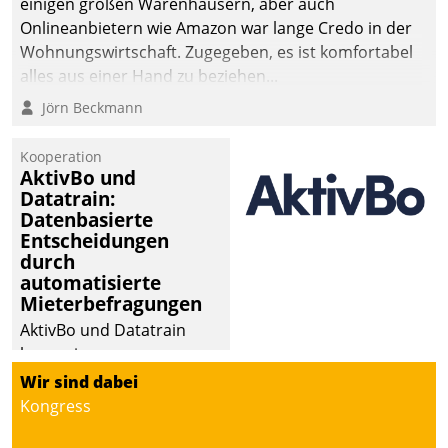
einigen großen Warenhäusern, aber auch
Onlineanbietern wie Amazon war lange Credo in der
Wohnungswirtschaft. Zugegeben, es ist komfortabel
alles aus einer Hand zu beziehen...
Jörn Beckmann
Kooperation
AktivBo und
Datatrain:
Datenbasierte
Entscheidungen
durch
automatisierte
Mieterbefragungen
AktivBo und Datatrain
kooperieren –
Immobilienunternehmen
Wir sind dabei
profitieren: Die nahtlose
Kongress
Integration der Lösungen