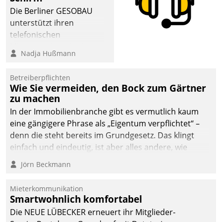
abgeben – rund um die
Die Berliner GESOBAU
Uhr.
unterstützt ihren
telefonischen
Mieterservice mit einem
Nadja Hußmann
digitalen Cockpit, das
situationsbezogen
Betreiberpflichten
passende Fragen und
Wie Sie vermeiden, den Bock zum Gärtner
Schlagworte auswirft.
zu machen
Eine intuitive
In der Immobilienbranche gibt es vermutlich kaum
Dialogführung ermöglicht
eine gängigere Phrase als „Eigentum verpflichtet“ –
dem externen
denn die steht bereits im Grundgesetz. Das klingt
Serviceteam, Anrufe von
einfach und eindeutig, ist aber alles andere, wie
Mietenden zügiger und
Branchenbeschäftigte wissen. Denn mit der
Jörn Beckmann
effizienter zu bearbeiten.
Verantwortung folgen Verpflichtungen.
Mieterkommunikation
Smartwohnlich komfortabel
Die NEUE LÜBECKER erneuert ihr Mitglieder-