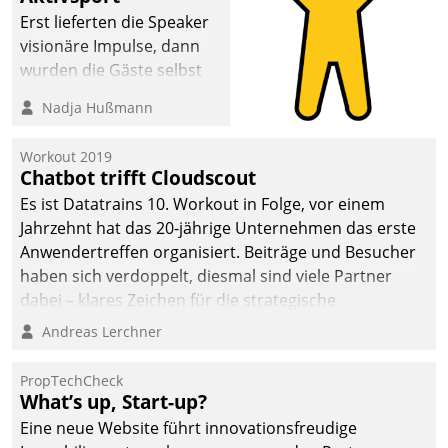
Erst lieferten die Speaker
visionäre Impulse, dann
wurden die Gäste selbst
aktiv und sammelten
Nadja Hußmann
methodisch
Vernetzungsideen fürs
Workout 2019
Quartier. Dazwischen
Chatbot trifft Cloudscout
zeigte Datatrain, was es
Es ist Datatrains 10. Workout in Folge, vor einem
Neues zu bieten hat.
Jahrzehnt hat das 20-jährige Unternehmen das erste
Anwendertreffen organisiert. Beiträge und Besucher
haben sich verdoppelt, diesmal sind viele Partner
dabei – klares Zeichen für die strategische
Fokussierung auf den Kunden.
Andreas Lerchner
PropTechCheck
What’s up, Start-up?
Eine neue Website führt innovationsfreudige