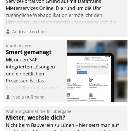
ServicePortal von Grund auf mit Datatrains
Mieterservices Online. Die rund um die Uhr
zugängliche Webapplikation ermöglicht den
Mitgliedern der Wohnungs­bau­genossenschaft die
Kontaktaufnahme per Smartphone, Tablet oder PC.
Andreas Lerchner
Kundenstory
Smart gemanagt
Mit neuen SAP-
integrierten Lösungen
und einheitlichen
Prozessen ist das
Immobilienmanagement
der Bayerischen
Nadja Hußmann
Versorgungskammer im
Ressort Kapitalanlage für
Wohnungsabnahme & -übergabe
künftige Aufgaben und
Mieter, wechsle dich?
Herausforderungen
Nicht beim Bauverein zu Lünen – hier setzt man auf
gerüstet.