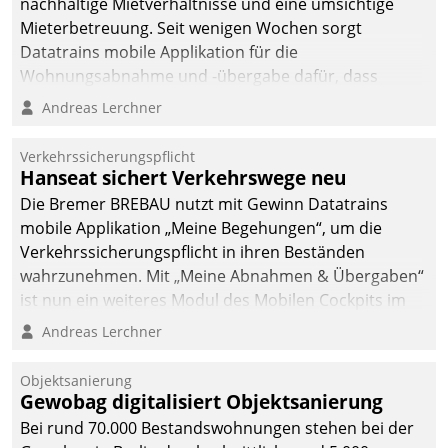
nachhaltige Mietverhältnisse und eine umsichtige
Mieterbetreuung. Seit wenigen Wochen sorgt
Datatrains mobile Applikation für die
Wohnungsabnahme und -übergabe dafür, dass
Mieter wohlgeordnet kommen und, so es sein muss,
Andreas Lerchner
gehen können.
Verkehrssicherungspflicht
Hanseat sichert Verkehrswege neu
Die Bremer BREBAU nutzt mit Gewinn Datatrains
mobile Applikation „Meine Begehungen“, um die
Verkehrssicherungspflicht in ihren Beständen
wahrzunehmen. Mit „Meine Abnahmen & Übergaben“
ist nun ein weiteres Modul des Mobilen Cockpits im
Einsatz.
Andreas Lerchner
Objektsanierung
Gewobag digitalisiert Objektsanierung
Bei rund 70.000 Bestandswohnungen stehen bei der