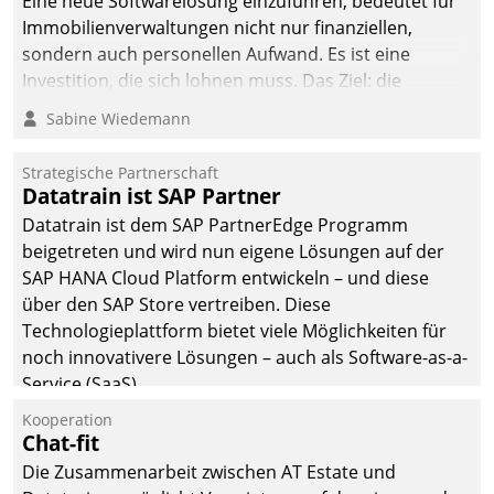
Eine neue Softwarelösung einzuführen, bedeutet für
Immobilienverwaltungen nicht nur finanziellen,
sondern auch personellen Aufwand. Es ist eine
Investition, die sich lohnen muss. Das Ziel: die
nachhaltige Optimierung der Geschäftsabläufe. Damit
Sabine Wiedemann
dieses Ziel erreicht wird, sollten einige Grundregeln
befolgt werden.
Strategische Partnerschaft
Datatrain ist SAP Partner
Datatrain ist dem SAP PartnerEdge Programm
beigetreten und wird nun eigene Lösungen auf der
SAP HANA Cloud Platform entwickeln – und diese
über den SAP Store vertreiben. Diese
Technologieplattform bietet viele Möglichkeiten für
noch innovativere Lösungen – auch als Software-as-a-
Service (SaaS).
Kooperation
Chat-fit
Die Zusammenarbeit zwischen AT Estate und