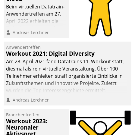
anspruchsvollen
Beim virtuellen Datatrain-
Aufgaben und
Anwendertreffen am 27.
abnehmendem
April 2022 erhielten die
Nachwuchs?
Teilnehmerinnen und
Andreas Lerchner
Teilnehmer kurzweilige
Einblicke in innovative
Anwendertreffen
Cloud-Strategien und -
Workout 2021: Digital Diversity
Lösungen mit hohem
Am 28. April 2021 fand Datatrains 11. Workout statt,
Zukunftspotenzial.
diesmal als rein virtuelle Veranstaltung. Über 100
Teilnehmer erhielten straff organisierte Einblicke in
Zukunftsthemen und innovative Projekte. Zuletzt
wurden die Top-Interessengebiete ermittelt.
Andreas Lerchner
Branchentreffen
Workout 2023:
Neuronaler
Aktivsport