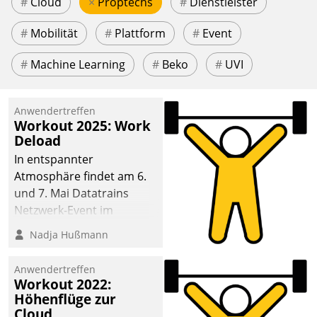
#
Cloud
×
Proptechs
#
Dienstleister
#
Mobilität
#
Plattform
#
Event
#
Machine Learning
#
Beko
#
UVI
Anwendertreffen
Workout 2025: Work
Deload
In entspannter
Atmosphäre findet am 6.
und 7. Mai Datatrains
Netzwerk-Event im
Kunden- und Partnerkreis
Nadja Hußmann
statt. Zentrale Frage: Wie
lassen sich
Anwendertreffen
Mammutprojekte
Workout 2022:
meistern und Workloads
Höhenflüge zur
Cloud
wuppen – bei zunehmend