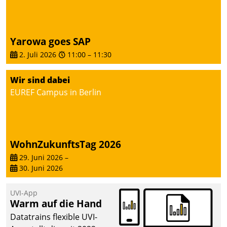
deutscher
Wohnungsunternehmen
– und beschleunigt damit
Yarowa goes SAP
den Weg vom
2. Juli 2026
11:00
–
11:30
Mieteranliegen zum
Dienstleisterauftrag.
Wir sind dabei
EUREF Campus in Berlin
WohnZukunftsTag 2026
29. Juni 2026
–
30. Juni 2026
UVI-App
Warm auf die Hand
Datatrains flexible UVI-