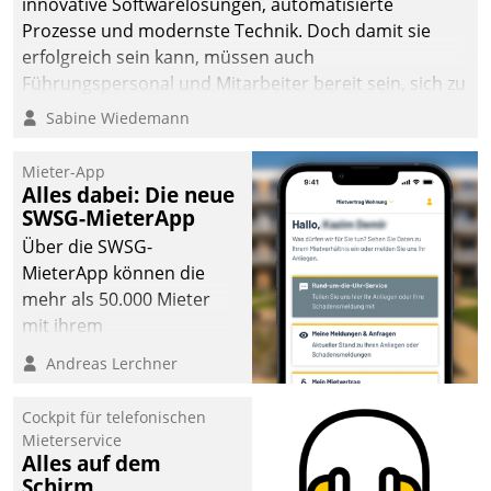
innovative Softwarelösungen, automatisierte
man auf
Prozesse und modernste Technik. Doch damit sie
Cloudtechnologie,
erfolgreich sein kann, müssen auch
bewährte und Startup-
Führungspersonal und Mitarbeiter bereit sein, sich zu
Partner sowie erstmals
verändern und anzupassen, sonst werden sie an ihr
Sabine Wiedemann
agile Projektmethoden.
scheitern.
Mieter-App
Alles dabei: Die neue
SWSG-MieterApp
Über die SWSG-
MieterApp können die
mehr als 50.000 Mieter
mit ihrem
Wohnungsunternehmen
Andreas Lerchner
kommunizieren, auf dem
Laufenden bleiben, Daten
Cockpit für telefonischen
einsehen und ändern
Mieterservice
oder
Alles auf dem
Schirm
Schadensmeldungen