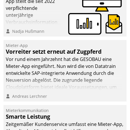
App stellt die seit 2022
verpflichtende
unterjährige
Verbrauchsinformation
schnell, zuverlässig und
Nadja Hußmann
leicht bekömmlich bereit:
Die monatlichen
Mieter-App
Mitteilungen zum
Vorreiter setzt erneut auf Zugpferd
Heizungs- und
Vor rund einem Jahrzehnt hat die GESOBAU eine
Wasserverbrauch gehen
Mieter-App eingeführt. Nun wird die von Datatrain
automatisiert, vollständig
entwickelte SAP-integrierte Anwendung durch die
und auf Wunsch über
Neuversion abgelöst. Die zugrunde liegende
mehrere zuvor
Cloudplattform bietet ideale Voraussetzungen, um
festgelegte
die Funktionalität der App zu erweitern und weitere
Andreas Lerchner
Kommunikationswege bei
innovative Apps, auch von Drittanbietern, in SAP zu
den Empfängern ein.
integrieren.
Mieterkommunikation
Smarte Leistung
Zeitgemäßer Kundenservice umfasst eine Mieter-App,