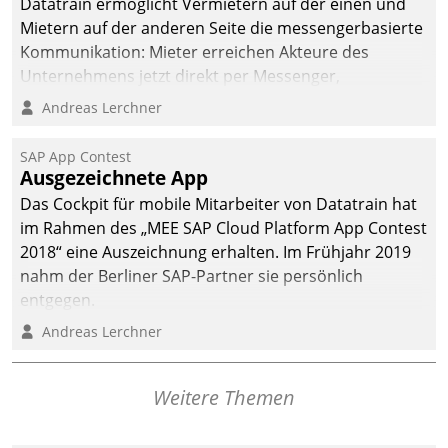
Datatrain ermöglicht Vermietern auf der einen und
Mietern auf der anderen Seite die messengerbasierte
Kommunikation: Mieter erreichen Akteure des
Unternehmens jetzt direkt per Messenger,
Mitarbeiter oder Dienstleister empfangen oder
Andreas Lerchner
versenden die Nachrichten via Cockpit.
SAP App Contest
Ausgezeichnete App
Das Cockpit für mobile Mitarbeiter von Datatrain hat
im Rahmen des „MEE SAP Cloud Platform App Contest
2018“ eine Auszeichnung erhalten. Im Frühjahr 2019
nahm der Berliner SAP-Partner sie persönlich
entgegen.
Andreas Lerchner
Weitere Themen