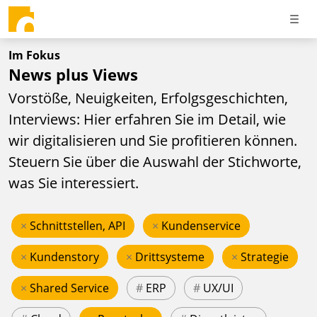
Im Fokus
News plus Views
Vorstöße, Neuigkeiten, Erfolgsgeschichten,
Interviews: Hier erfahren Sie im Detail, wie
wir digitalisieren und Sie profitieren können.
Steuern Sie über die Auswahl der Stichworte,
was Sie interessiert.
×
Schnittstellen, API
×
Kundenservice
×
Kundenstory
×
Drittsysteme
×
Strategie
×
Shared Service
#
ERP
#
UX/UI