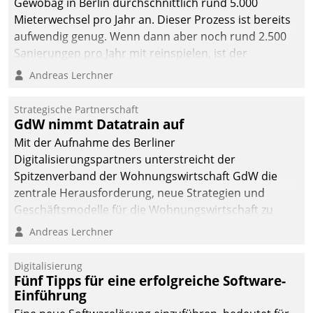
Gewobag in Berlin durchschnittlich rund 5.000
Mieterwechsel pro Jahr an. Dieser Prozess ist bereits
aufwendig genug. Wenn dann aber noch rund 2.500
Sanierungen pro Jahr mit reinspielen, ist der
Betreuungs- und Organisationsaufwand immens. Im
Andreas Lerchner
Rahmen ihrer Digitalisierungsstrategie hat das
kommunale Wohnungsbauunternehmen daher
Strategische Partnerschaft
gemeinsam mit der Berliner Datatrain GmbH den
GdW nimmt Datatrain auf
Teilprozess der Objektsanierung digitalisiert.
Mit der Aufnahme des Berliner
Digitalisierungspartners unterstreicht der
Spitzenverband der Wohnungswirtschaft GdW die
zentrale Herausforderung, neue Strategien und
Geschäftsmodelle für die Wohnungswirtschaft zu
entwickeln.
Andreas Lerchner
Digitalisierung
Fünf Tipps für eine erfolgreiche Software-
Einführung