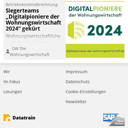
Betriebskostenabrechnung
Siegerteams
„Digitalpioniere der
Wohnungswirtschaft
2024“ gekürt
Wohnungswirtschaftliche
Vorreiter für den Weg in
DW Die
eine digitale Zukunft zu
Wohnungswirtschaft
finden, ist das Ziel des
Awards „Digitalpioniere
der
Wir
Impressum
Wohnungswirtschaft“.
Im Fokus
Datenschutz
Bewerben können sich
dafür ein Team
Lösungen
Cookie-Einstellungen
bestehend aus
Newsletter
Wohnungsunternehmen
und PropTech.
Datatrain