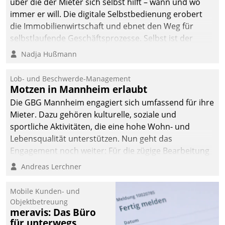
über die der Mieter sich selbst hilft – wann und wo
immer er will. Die digitale Selbstbedienung erobert
die Immobilienwirtschaft und ebnet den Weg für
selbstlaufende Geschäftsprozesse. Selbst ist der
Kunde und smart der Serviceanbieter.
Nadja Hußmann
Lob- und Beschwerde-Management
Motzen in Mannheim erlaubt
Die GBG Mannheim engagiert sich umfassend für ihre
Mieter. Dazu gehören kulturelle, soziale und
sportliche Aktivitäten, die eine hohe Wohn- und
Lebensqualität unterstützen. Nun geht das
Engagement noch weiter: Für die zügige Bearbeitung
von Beschwerden – oder Lob – richtet das
Andreas Lerchner
Unternehmen mit Datatrains Applikation fürs Lob-
und Beschwerde-Management einen eigenen Kanal
Mobile Kunden- und
ein.
Objektbetreuung
meravis: Das Büro
für unterwegs