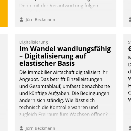
Denn mit der Verantwortung folgen
Verpflichtungen.
Jörn Beckmann
Digitalisierung
S
Im Wandel wandlungsfähig
– Digitalisierung auf
M
elastischer Basis
D
d
Die Immobilienwirtschaft digitalisiert ihr
W
Angebot. Das betrifft Einzelleistungen
H
und Gesamtablauf, umfasst benachbarte
G
und künftige Aufgaben. Die Bedingungen
W
ändern sich ständig. Wie lässt sich
technisch die Kontrolle wahren und
zugleich Freiraum fürs Wachsen öffnen?
Jörn Beckmann