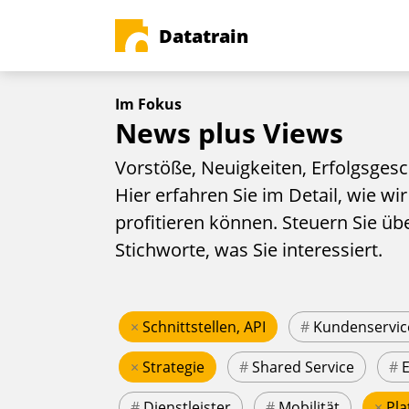
Datatrain
Im Fokus
News plus Views
Vorstöße, Neuigkeiten, Erfolgsgesc
Hier erfahren Sie im Detail, wie wir
profitieren können. Steuern Sie üb
Stichworte, was Sie interessiert.
×
Schnittstellen, API
#
Kundenservic
×
Strategie
#
Shared Service
#
#
Dienstleister
#
Mobilität
×
Pla