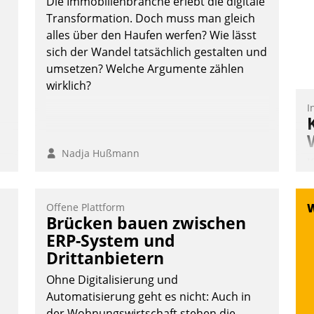
Die Immobilienbranche erlebt die digitale
Transformation. Doch muss man gleich
alles über den Haufen werfen? Wie lässt
sich der Wandel tatsächlich gestalten und
umsetzen? Welche Argumente zählen
wirklich?
I
Nadja Hußmann
K
T
:
B
Offene Plattform
S
Brücken bauen zwischen
ERP-System und
Drittanbietern
Ohne Digitalisierung und
Automatisierung geht es nicht: Auch in
der Wohnungswirtschaft stehen die