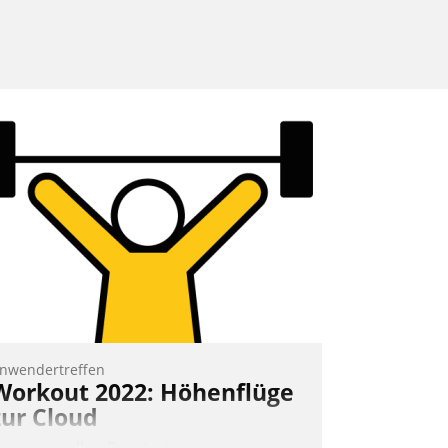
nwendertreffen
Workout 2022: Höhenflüge
zur Cloud
eim virtuellen Datatrain-