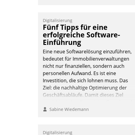
Digitalisierung
Fünf Tipps für eine
erfolgreiche Software-
Einführung
Eine neue Softwarelösung einzuführen,
bedeutet für Immobilienverwaltungen
nicht nur finanziellen, sondern auch
personellen Aufwand. Es ist eine
Investition, die sich lohnen muss. Das
Ziel: die nachhaltige Optimierung der
Geschäftsabläufe. Damit dieses Ziel
erreicht wird, sollten einige Grundregeln
befolgt werden.
Sabine Wiedemann
Digitalisierung