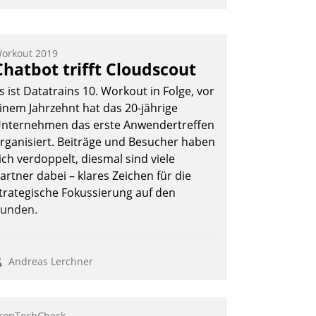
nwendertreffen am 27. April 2022
rhielten die Teilnehmerinnen und
eilnehmer kurzweilige Einblicke in
orkout 2019
Chatbot trifft Cloudscout
nnovative Cloud-Strategien und -
ösungen mit hohem Zukunftspotenzial.
s ist Datatrains 10. Workout in Folge, vor
inem Jahrzehnt hat das 20-jährige
nternehmen das erste Anwendertreffen
rganisiert. Beiträge und Besucher haben
Andreas Lerchner
ich verdoppelt, diesmal sind viele
artner dabei – klares Zeichen für die
trategische Fokussierung auf den
unden.
Andreas Lerchner
ropTechCheck