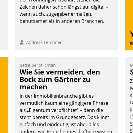
Zeichen daher schon längst auf digital –
wenn auch, zugegebenermaßen,
behutsamer als in anderen Branchen.
n
Andreas Lerchner
Betreiberpflichten
M
Wie Sie vermeiden, den
Bock zum Gärtner zu
Z
machen
M
s
In der Immobilienbranche gibt es
D
vermutlich kaum eine gängigere Phrase
I
als „Eigentum verpflichtet“ – denn die
f
steht bereits im Grundgesetz. Das klingt
S
einfach und eindeutig, ist aber alles
S
andere, wie Branchenbeschäftigte wissen.