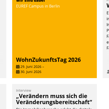
Wir sind dabei
Vernetzungsideen fürs Quartier.
EUREF Campus in Berlin
Dazwischen zeigte Datatrain, was es
E
Neues zu bieten hat.
i
I
P
F
Nadja Hußmann
e
F
WohnZukunftsTag 2026
29. Juni 2026
–
30. Juni 2026
Interview
„Verändern muss sich die
Veränderungsbereitschaft“