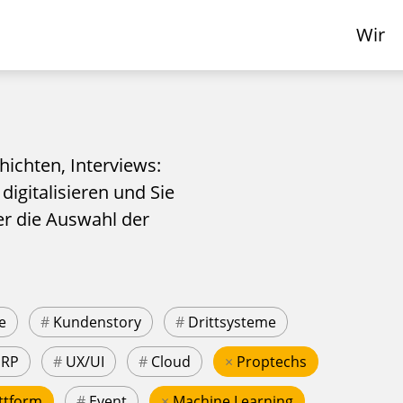
Wir
hichten, Interviews:
 digitalisieren und Sie
er die Auswahl der
e
#
Kundenstory
#
Drittsysteme
ERP
#
UX/UI
#
Cloud
×
Proptechs
ttform
#
Event
×
Machine Learning