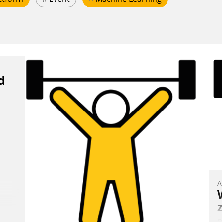
d
A
B