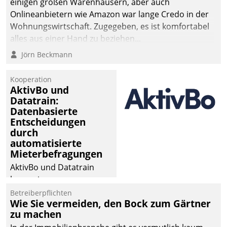
einigen großen Warenhäusern, aber auch
Onlineanbietern wie Amazon war lange Credo in der
Wohnungswirtschaft. Zugegeben, es ist komfortabel
alles aus einer Hand zu beziehen...
Jörn Beckmann
Kooperation
AktivBo und
Datatrain:
Datenbasierte
Entscheidungen
durch
automatisierte
Mieterbefragungen
AktivBo und Datatrain
kooperieren –
Immobilienunternehmen
Betreiberpflichten
Wie Sie vermeiden, den Bock zum Gärtner
profitieren: Die nahtlose
zu machen
Integration der Lösungen