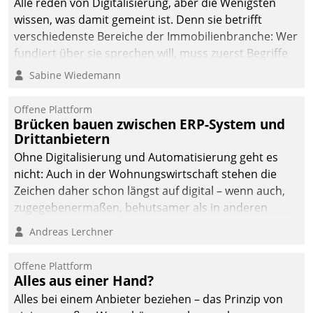
Alle reden von Digitalisierung, aber die Wenigsten
wissen, was damit gemeint ist. Denn sie betrifft
verschiedenste Bereiche der Immobilienbranche: Wer
fundiert über sie sprechen will, muss zuerst Begriffe
klären. Ein Aspekt ist die betriebliche Optimierung:
Sabine Wiedemann
Moderne Softwarelösungen ermöglichen große
Einsparungen durch optimierte und automatisierte
Offene Plattform
Prozesse. Doch man darf nicht zu viel erwarten: Allein
Brücken bauen zwischen ERP-System und
Drittanbietern
mit der Einführung einer neuen Software ist es nicht
getan. Die Digitalisierung erfordert von Unternehmen
Ohne Digitalisierung und Automatisierung geht es
die Bereitschaft, sich zu überprüfen, zu hinterfragen
nicht: Auch in der Wohnungswirtschaft stehen die
und zu verändern.
Zeichen daher schon längst auf digital – wenn auch,
zugegebenermaßen, behutsamer als in anderen
Branchen.
Andreas Lerchner
Offene Plattform
Alles aus einer Hand?
Alles bei einem Anbieter beziehen – das Prinzip von