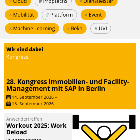
×
Cloud
#
Proptechs
×
Dienstleister
×
Mobilität
#
Plattform
×
Event
×
Machine Learning
×
Beko
#
UVI
Wir sind dabei
Kongress
28. Kongress Immobilien- und Facility-
Management mit SAP in Berlin
14. September 2026
–
15. September 2026
Anwendertreffen
Workout 2025: Work
Deload