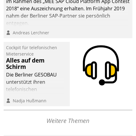
im Rahmen des „MEE SAP Cloud Platform App Contest
2018“ eine Auszeichnung erhalten. Im Frühjahr 2019
nahm der Berliner SAP-Partner sie persönlich
entgegen.
Andreas Lerchner
Cockpit für telefonischen
Mieterservice
Alles auf dem
Schirm
Die Berliner GESOBAU
unterstützt ihren
telefonischen
Mieterservice mit einem
Nadja Hußmann
digitalen Cockpit, das
situationsbezogen
passende Fragen und
Weitere Themen
Schlagworte auswirft.
Eine intuitive