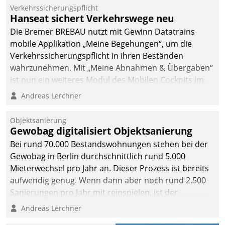
Verkehrssicherungspflicht
Hanseat sichert Verkehrswege neu
Die Bremer BREBAU nutzt mit Gewinn Datatrains
mobile Applikation „Meine Begehungen“, um die
Verkehrssicherungspflicht in ihren Beständen
wahrzunehmen. Mit „Meine Abnahmen & Übergaben“
ist nun ein weiteres Modul des Mobilen Cockpits im
Einsatz.
Andreas Lerchner
Objektsanierung
Gewobag digitalisiert Objektsanierung
Bei rund 70.000 Bestandswohnungen stehen bei der
Gewobag in Berlin durchschnittlich rund 5.000
Mieterwechsel pro Jahr an. Dieser Prozess ist bereits
aufwendig genug. Wenn dann aber noch rund 2.500
Sanierungen pro Jahr mit reinspielen, ist der
Betreuungs- und Organisationsaufwand immens. Im
Andreas Lerchner
Rahmen ihrer Digitalisierungsstrategie hat das