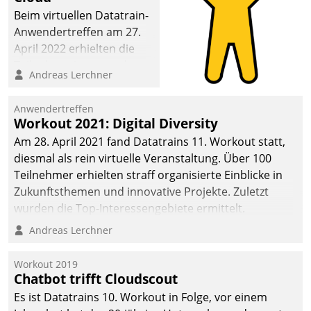
Beim virtuellen Datatrain-
Anwendertreffen am 27.
April 2022 erhielten die
Teilnehmerinnen und
Andreas Lerchner
Teilnehmer kurzweilige
Einblicke in innovative
Anwendertreffen
Cloud-Strategien und -
Workout 2021: Digital Diversity
Lösungen mit hohem
Am 28. April 2021 fand Datatrains 11. Workout statt,
Zukunftspotenzial.
diesmal als rein virtuelle Veranstaltung. Über 100
Teilnehmer erhielten straff organisierte Einblicke in
Zukunftsthemen und innovative Projekte. Zuletzt
wurden die Top-Interessengebiete ermittelt.
Andreas Lerchner
Workout 2019
Chatbot trifft Cloudscout
Es ist Datatrains 10. Workout in Folge, vor einem