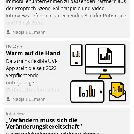
Immobilienunternehmen zu passenden Partnern aus
deutscher
der Proptech-Szene. Fallbeispiele und Video-
Wohnungsunternehmen
Interviews liefern ein sprechendes Bild der Potenziale
– und beschleunigt damit
und Fähigkeiten.
den Weg vom
Nadja Hußmann
Mieteranliegen zum
Dienstleisterauftrag.
UVI-App
Warm auf die Hand
Datatrains flexible UVI-
App stellt die seit 2022
verpflichtende
unterjährige
Verbrauchsinformation
schnell, zuverlässig und
Nadja Hußmann
leicht bekömmlich bereit:
Die monatlichen
Interview
Mitteilungen zum
„Verändern muss sich die
Veränderungsbereitschaft“
Heizungs- und
Wasserverbrauch gehen