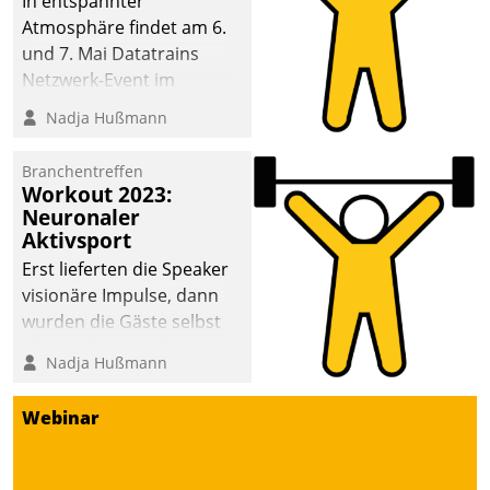
In entspannter
Atmosphäre findet am 6.
und 7. Mai Datatrains
Netzwerk-Event im
Kunden- und Partnerkreis
Nadja Hußmann
statt. Zentrale Frage: Wie
lassen sich
Branchentreffen
Mammutprojekte
Workout 2023:
meistern und Workloads
Neuronaler
Aktivsport
wuppen – bei zunehmend
anspruchsvollen
Erst lieferten die Speaker
Aufgaben und
visionäre Impulse, dann
abnehmendem
wurden die Gäste selbst
Nachwuchs?
aktiv und sammelten
Nadja Hußmann
methodisch
Vernetzungsideen fürs
Webinar
Quartier. Dazwischen
zeigte Datatrain, was es
Neues zu bieten hat.