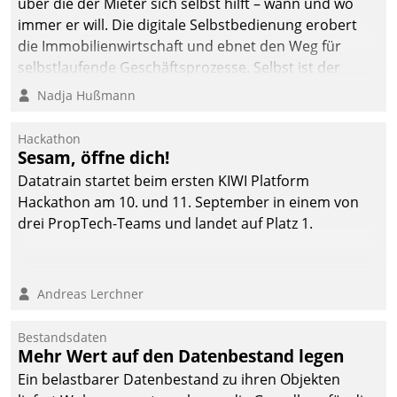
über die der Mieter sich selbst hilft – wann und wo
immer er will. Die digitale Selbstbedienung erobert
die Immobilienwirtschaft und ebnet den Weg für
selbstlaufende Geschäftsprozesse. Selbst ist der
Kunde und smart der Serviceanbieter.
Nadja Hußmann
Hackathon
Sesam, öffne dich!
Datatrain startet beim ersten KIWI Platform
Hackathon am 10. und 11. September in einem von
drei PropTech-Teams und landet auf Platz 1.
Andreas Lerchner
Bestandsdaten
Mehr Wert auf den Datenbestand legen
Ein belastbarer Datenbestand zu ihren Objekten