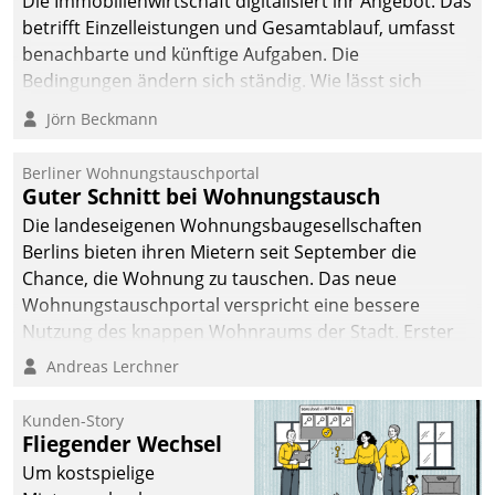
Die Immobilienwirtschaft digitalisiert ihr Angebot. Das
sich dabei für den Betrieb
betrifft Einzelleistungen und Gesamtablauf, umfasst
der Lösung über die SAP
benachbarte und künftige Aufgaben. Die
Cloud Platform
Bedingungen ändern sich ständig. Wie lässt sich
entschieden - als erstes
technisch die Kontrolle wahren und zugleich Freiraum
Jörn Beckmann
Unternehmen am
fürs Wachsen öffnen?
Wohnungsmarkt.
Berliner Wohnungstauschportal
Guter Schnitt bei Wohnungstausch
Die landeseigenen Wohnungsbaugesellschaften
Berlins bieten ihren Mietern seit September die
Chance, die Wohnung zu tauschen. Das neue
Wohnungstauschportal verspricht eine bessere
Nutzung des knappen Wohnraums der Stadt. Erster
Anwendungsfall für Datatrains Lösung API-Hub mit
Andreas Lerchner
Schnittstellen zu den ERP-Systemen der
Unternehmen.
Kunden-Story
Fliegender Wechsel
Um kostspielige