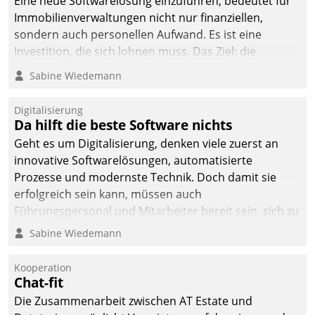
Eine neue Softwarelösung einzuführen, bedeutet für
Immobilienverwaltungen nicht nur finanziellen,
sondern auch personellen Aufwand. Es ist eine
Investition, die sich lohnen muss. Das Ziel: die
nachhaltige Optimierung der Geschäftsabläufe. Damit
Sabine Wiedemann
dieses Ziel erreicht wird, sollten einige Grundregeln
befolgt werden.
Digitalisierung
Da hilft die beste Software nichts
Geht es um Digitalisierung, denken viele zuerst an
innovative Softwarelösungen, automatisierte
Prozesse und modernste Technik. Doch damit sie
erfolgreich sein kann, müssen auch
Führungspersonal und Mitarbeiter bereit sein, sich zu
verändern und anzupassen, sonst werden sie an ihr
Sabine Wiedemann
scheitern.
Kooperation
Chat-fit
Die Zusammenarbeit zwischen AT Estate und