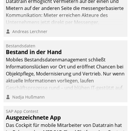
Datatrain ermöglicht Vermietern auf der einen und
Mietern auf der anderen Seite die messengerbasierte
Kommunikation: Mieter erreichen Akteure des
Unternehmens jetzt direkt per Messenger,
Mitarbeiter oder Dienstleister empfangen oder
Andreas Lerchner
versenden die Nachrichten via Cockpit.
Bestandsdaten
Bestand in der Hand
Mobiles Bestandsdatenmanagement schließt
Informationslücken vor Ort und eröffnet Chancen bei
Objektpflege, Modernisierung und Vertrieb. Nur wenn
aktuelle Informationen vorliegen, laufen
Geschäftsprozesse rund – und blühen IT-gestützt auf.
Nadja Hußmann
SAP App Contest
Ausgezeichnete App
Das Cockpit für mobile Mitarbeiter von Datatrain hat