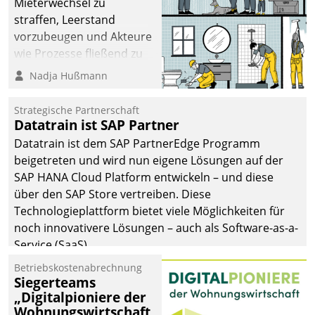
Mieterwechsel zu
straffen, Leerstand
vorzubeugen und Akteure
wie Prozesse fließend zu
vernetzen, nutzt die
Nadja Hußmann
Berliner Gewobag seit
Jahresbeginn eine
Strategische Partnerschaft
Überblick, Einsicht und
Datatrain ist SAP Partner
Eingriff bietende Lösung.
Datatrain ist dem SAP PartnerEdge Programm
Zur Entwicklung setzte
beigetreten und wird nun eigene Lösungen auf der
man auf
SAP HANA Cloud Platform entwickeln – und diese
Cloudtechnologie,
über den SAP Store vertreiben. Diese
bewährte und Startup-
Technologieplattform bietet viele Möglichkeiten für
Partner sowie erstmals
noch innovativere Lösungen – auch als Software-as-a-
agile Projektmethoden.
Service (SaaS).
Betriebskostenabrechnung
Siegerteams
„Digitalpioniere der
Wohnungswirtschaft