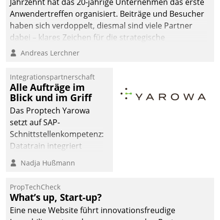
Jahrzehnt hat das 20-jährige Unternehmen das erste
Anwendertreffen organisiert. Beiträge und Besucher
haben sich verdoppelt, diesmal sind viele Partner
dabei – klares Zeichen für die strategische
Fokussierung auf den Kunden.
Andreas Lerchner
Integrationspartnerschaft
Alle Aufträge im
Blick und im Griff
Das Proptech Yarowa
setzt auf SAP-
Schnittstellenkompetenz:
Datatrain integriert
Yarowas Portal zur
Nadja Hußmann
Vergabe und Verwaltung
von Aufträgen der
PropTechCheck
operativen
What’s up, Start-up?
Instandhaltung in die
Eine neue Website führt innovationsfreudige
SAP-Systemlandschaft