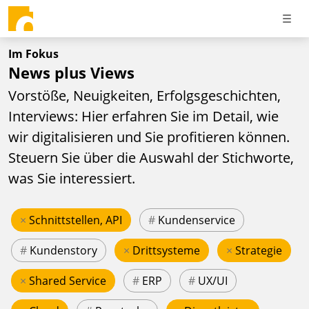
Im Fokus
News plus Views
Vorstöße, Neuigkeiten, Erfolgsgeschichten,
Interviews: Hier erfahren Sie im Detail, wie
wir digitalisieren und Sie profitieren können.
Steuern Sie über die Auswahl der Stichworte,
was Sie interessiert.
×
Schnittstellen, API
#
Kundenservice
#
Kundenstory
×
Drittsysteme
×
Strategie
×
Shared Service
#
ERP
#
UX/UI