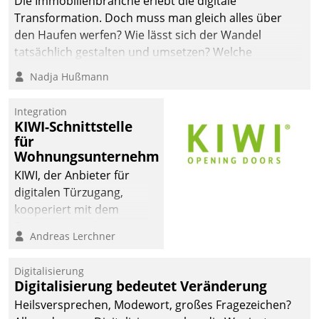
Die Immobilienbranche erlebt die digitale
automatisiert, vollständig
Transformation. Doch muss man gleich alles über
und auf Wunsch über
den Haufen werfen? Wie lässt sich der Wandel
mehrere zuvor
tatsächlich gestalten und umsetzen? Welche
festgelegte
Argumente zählen wirklich?
Nadja Hußmann
Kommunikationswege bei
den Empfängern ein.
Integration
KIWI-Schnittstelle
für
Wohnungsunternehmen
KIWI, der Anbieter für
digitalen Türzugang,
kooperiert mit dem
Beratungs- und
Andreas Lerchner
Softwareentwicklungshaus
Datatrain.
Digitalisierung
Digitalisierung bedeutet Veränderung
Heilsversprechen, Modewort, großes Fragezeichen?