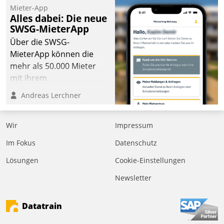
kommunale Wohnungsbauunternehmen daher
Mieter-App
gemeinsam mit der Berliner Datatrain GmbH den
Alles dabei: Die neue
SWSG-MieterApp
Teilprozess der Objektsanierung digitalisiert.
Über die SWSG-
MieterApp können die
mehr als 50.000 Mieter
mit ihrem
Wohnungsunternehmen
Andreas Lerchner
kommunizieren, auf dem
Laufenden bleiben, Daten
Wir
Impressum
einsehen und ändern
oder
Im Fokus
Datenschutz
Schadensmeldungen
Lösungen
Cookie-Einstellungen
abgeben – rund um die
Uhr.
Newsletter
Datatrain