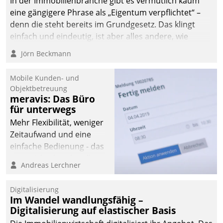
In der Immobilienbranche gibt es vermutlich kaum
von AktivBo und
eine gängigere Phrase als „Eigentum verpflichtet“ –
Datatrain ermöglicht
denn die steht bereits im Grundgesetz. Das klingt
automatisiert ausgelöste,
einfach und eindeutig, ist aber alles andere, wie
zielgerichtete
Branchenbeschäftigte wissen. Denn mit der
Mieterbefragungen – eine
Jörn Beckmann
Verantwortung folgen Verpflichtungen.
starke Grundlage für
intelligente,
Mobile Kunden- und
datengestützte
Objektbetreuung
Entscheidungen.
meravis: Das Büro
für unterwegs
Mehr Flexibilität, weniger
Zeitaufwand und eine
einfache Bedienung - das
verspricht das aktuelle
Andreas Lerchner
Cockpit für mobile
Mitarbeiter von
Digitalisierung
Datatrain. Die meravis
Im Wandel wandlungsfähig –
Wohnungsbau- und
Digitalisierung auf elastischer Basis
Immobilien GmbH hat