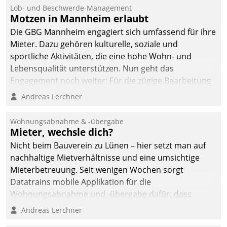
Ressort Kapitalanlage für
Lob- und Beschwerde-Management
künftige Aufgaben und
Motzen in Mannheim erlaubt
Herausforderungen
Die GBG Mannheim engagiert sich umfassend für ihre
gerüstet.
Mieter. Dazu gehören kulturelle, soziale und
sportliche Aktivitäten, die eine hohe Wohn- und
Lebensqualität unterstützen. Nun geht das
Engagement noch weiter: Für die zügige Bearbeitung
von Beschwerden – oder Lob – richtet das
Andreas Lerchner
Unternehmen mit Datatrains Applikation fürs Lob-
und Beschwerde-Management einen eigenen Kanal
Wohnungsabnahme & -übergabe
ein.
Mieter, wechsle dich?
Nicht beim Bauverein zu Lünen – hier setzt man auf
nachhaltige Mietverhältnisse und eine umsichtige
Mieterbetreuung. Seit wenigen Wochen sorgt
Datatrains mobile Applikation für die
Wohnungsabnahme und -übergabe dafür, dass
Mieter wohlgeordnet kommen und, so es sein muss,
Andreas Lerchner
gehen können.