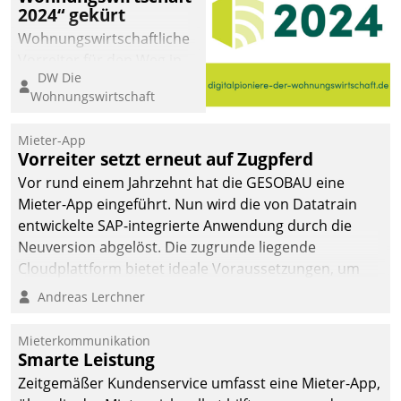
2024“ gekürt
Wohnungswirtschaftliche
Vorreiter für den Weg in
DW Die
eine digitale Zukunft zu
Wohnungswirtschaft
finden, ist das Ziel des
Awards „Digitalpioniere
Mieter-App
der
Vorreiter setzt erneut auf Zugpferd
Wohnungswirtschaft“.
Vor rund einem Jahrzehnt hat die GESOBAU eine
Bewerben können sich
Mieter-App eingeführt. Nun wird die von Datatrain
dafür ein Team
entwickelte SAP-integrierte Anwendung durch die
bestehend aus
Neuversion abgelöst. Die zugrunde liegende
Wohnungsunternehmen
Cloudplattform bietet ideale Voraussetzungen, um
und PropTech.
die Funktionalität der App zu erweitern und weitere
Andreas Lerchner
innovative Apps, auch von Drittanbietern, in SAP zu
integrieren.
Mieterkommunikation
Smarte Leistung
Zeitgemäßer Kundenservice umfasst eine Mieter-App,