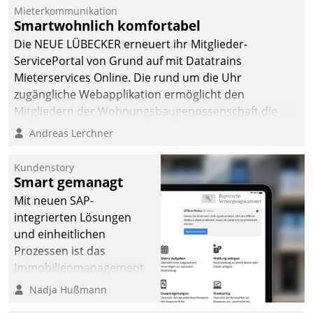
Dialogführung ermöglicht
Mieterkommunikation
Smartwohnlich komfortabel
dem externen
Serviceteam, Anrufe von
Die NEUE LÜBECKER erneuert ihr Mitglieder-
Mietenden zügiger und
ServicePortal von Grund auf mit Datatrains
effizienter zu bearbeiten.
Mieterservices Online. Die rund um die Uhr
zugängliche Webapplikation ermöglicht den
Mitgliedern der Wohnungs­bau­genossenschaft die
Kontaktaufnahme per Smartphone, Tablet oder PC.
Andreas Lerchner
Kundenstory
Smart gemanagt
Mit neuen SAP-
integrierten Lösungen
und einheitlichen
Prozessen ist das
Immobilienmanagement
der Bayerischen
Nadja Hußmann
Versorgungskammer im